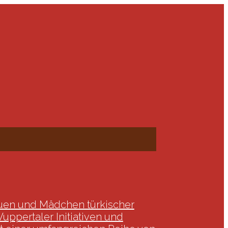
auen und Mädchen türki­scher
per­taler Initia­tiven und