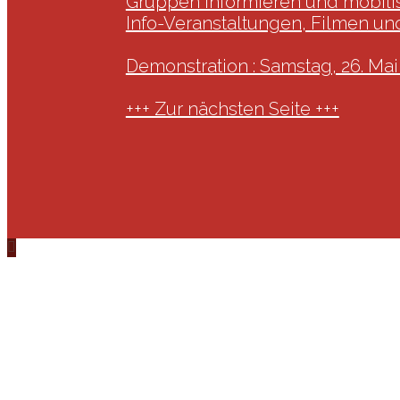
Gruppen infor­mieren und mobili
Info-Veran­stal­tungen, Filmen 
Demons­tra­tion : Samstag, 26. Ma
+++ Zur nächsten Seite +++