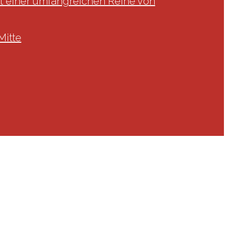
 einer umfang­rei­chen Reihe von
Mitte