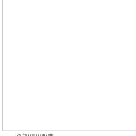
129b-Prozess gegen Latife