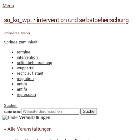
Menü
so_ko_wpt • intervention und selbstbeherrschung
Primäres Menü
Springe zum Inhalt
termine
intervention
selbstbeherrschung
wuppertal
recht auf stadt
migration
antira
antifa
repression
Suchen
suche nach:
« Alle Veranstaltungen