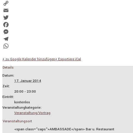
Copy
Link
Email
Twitter
Facebook
Messenger
Telegram
WhatsApp
+ zu Google Kalender hinzufügen
+ Exportiere iCal
Details
Datum:
17. Januar 2014
Zeit:
20:00 - 23:00
Eintritt:
kostenlos
Veranstaltungkategorie:
Veranstaltung/Vortrag
Veranstaltungsort
<span class="caps">AMBASSADE</span> Bar u. Restaurant