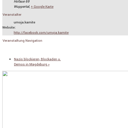
Hofaue 69
Wuppertal
,
+ Google Karte
Veranstalter
umoja.kamite
Website:
http://facebook.com/umoja.kamite
Veranstaltung Navigation
«
Karawane-Kino auf dem Ölberg :
Schatten über dem Kongo
Nazis blockieren, Blockaden u.
Demos in Magdeburg
»