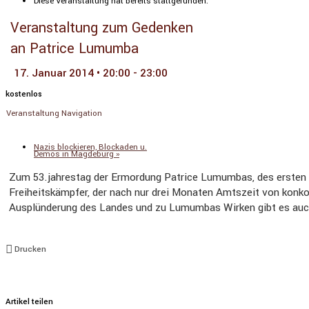
Diese Veranstaltung hat bereits stattgefunden.
Veranstaltung zum Gedenken
an Patrice Lumumba
17. Januar 2014 • 20:00
-
23:00
kostenlos
Veranstaltung Navigation
«
Karawane-Kino auf dem Ölberg :
Schatten über dem Kongo
Nazis blockieren, Blockaden u.
Demos in Magdeburg
»
Zum 53.jahrestag der Ermordung Patrice Lumumbas, des ersten f
Freiheitskämpfer, der nach nur drei Monaten Amtszeit von konk
Ausplünderung des Landes und zu Lumumbas Wirken gibt es auc
Drucken
Artikel teilen