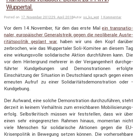
Wuppertal.
Posted on
17. November 2012
29. April 2018
Autor
so_ko_wpt
1 Kommentar
Vor dem 14.November, für den das erste Mal
ein trans­na­tio­
naler, europäi­scher General­streik gegen die neoli­be­rale Auste­
ri­täts­po­litik geplant war
, haben wir uns den Kopf darüber
zerbro­chen, wie das Wupper­taler Soli-Komitee an diesem Tag
eine wirkungs­volle solida­ri­sche Aktion durch­führen kann. Die
vor dem Hinter­grund mehrerer in der Vergan­gen­heit durch­ge­
führter Kundge­bungen und Demons­tra­tionen erfolgte
Einschät­zung der Situa­tion in Deutsch­land sprach gegen einen
erneuten Aufruf zu einer Solida­ri­täts­de­mons­tra­tion oder -
Kundge­bung.
Der Aufwand, eine solche Demons­tra­tion durch­zu­führen, steht
derzeit in keinem Verhältnis zum erreich­baren Mobili­sie­rungs­
er­folg. Selbst­kri­tisch müssen wir feststellen, dass wir über
einen sehr einge­grenzten Rahmen hinaus, momentan nicht
viele Menschen für solida­ri­sche Aktionen gegen die EU-
Krisen­po­litik in Bewegung setzen können. Die vorher­seh­bare