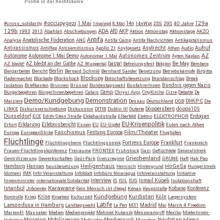
Politik in der Rechtskurve
#occupygezi
1.Mai
129a
#cross_solidarity
1maiwpt
8.Mai
14n
14nWpt
25S
29S
40 Jahre
129b
ADA
1993
2013
Abahlali
Abschiebungen
AfD
AKP
Aktion
Aktionstag
Aktionstage
AKZO
Antifa
Anatolische Föderation
Analyse
ANC
Antifa-Camp
Antifa-Nachrichten
Antikapitalismus
Antirassismus
Asylrecht
Aufruf
AntiRep
Antisemitismus
Apollo 21
Asylgesetz
Athen
Audio
AZ
Autonome
Autonome 1.Mai Demo
Autonomes Zentrum
Autonomer 1.Mai
Ayten Kaplan
Be May
AZ bleibt!
AZ bleibt an der Gathe
AZ Wuppertal
basta!
Befreiungsfest
Belgien
Bemberg
Berlin
Bergarbeiter
Bericht
Bernard Schmid
Bernhard Sander
Besetzung
Betriebskämpfe
Birgitta
Blockupy
Radermacher
Blockade
Blockshock
Botschaftsbesetzung
Brandanschlag
Break
Isolation
Briefkasten
Brunnen
Brüssel
Bundestagswahl
BusfahrerInnen
Bündnis gegen Nazis
Bürgerbegehren
BürgerInnenbegehren
Calais
Camp
Chrysi Avgi
CityKirche
Cizre
Debatte
De
Demo/Kundgebung
Demonstration
Maiziére
Dessau
Deutschland
DGB
DHKP-C
Die
Döppersberg
döpps105
LINKE
Diskursverschiebung
Diskussion
DITIB
Dublin III
Duterte
Düsseldorf
Erdogan
ECE
Edith-Stein Straße
Ekkehardstraße
Elberfeld
Elektro
ELEKTROPHOR
EU-Krisenpolitik
Erfurt
Erklärung
Erlebnisbericht
Essen
EU
EU-Gipfel
Eulen nach Athen
Faschismus
Festung Europa
Film/Theater
Europa
EuropeanStrike
Flughafen
Flüchtlinge
Fortress Europe
Frankfurt
Flüchtlingsheim
Flüchtlingsstreik
Frankreich
Frauen-Flüchtlingskonferenz
Freiräume
FRONTEX
Frühstück
Gazi
Geflüchtete
Generalstreik
Griechenland
Gentrifizierung
Gewerkschaften
Gezi-Park
Grenzregime
GRÜNE
Haft
Hak Pao
Hassan
Heiligenhaus
HoGeSa
Hamburg
hausbesetzung
Heinisch
Hintergrund
Hungerstreik
Idomeni
IMK
Info-Veranstaltung
Infoblatt
Infobüro Nicaragua
Infoveranstaltung
Initiative
Interview
Ismail Küpeli
Innenminister
internationale Solidarität
IS
ISIL
ISIS
Isolationshaft
Karawane
Istanbul
Kobane
Jobcenter
Kein Mensch ist illegal
Kenan
Keupstraße
Konferenz
Kundgebung
Kurdistan
Krise
Köln
Kontrolle
Krieg
Kroatien
Kulturzeit
Lagersystem
Latife
Lampedusa in Hamburg
Madrid
Landtagswahl
Le Pen
M31
Mai
March 4 Freedom
Marien41
Massaker
Medien
Medienprojekt
Mehmet Kubasik
Messerangriff
Mexiko
MieterInnen-
Migration
Mobilisierung
Mordversuch
Nachttanzdemo
Initiative
Mobivideo
München