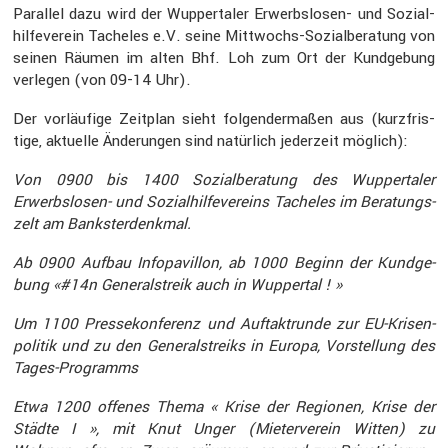
Parallel dazu wird der Wupper­taler Erwerbs­losen- und Sozial­
hil­fe­verein Tacheles e.V. seine Mittwochs-Sozial­be­ra­tung von
seinen Räumen im alten Bhf. Loh zum Ort der Kundge­bung
verlegen (von 09-14 Uhr).
Der vorläu­fige Zeitplan sieht folgen­der­maßen aus (kurzfris­
tige, aktuelle Änderungen sind natür­lich jeder­zeit möglich):
Von 0900 bis 1400 Sozial­be­ra­tung des Wupper­taler
Erwerbs­losen- und Sozial­hil­fe­ver­eins Tacheles im Beratungs­
zelt am Banks­ter­denkmal.
Ab 0900 Aufbau Infopa­villon, ab 1000 Beginn der Kundge­
bung «#14n General­streik auch in Wuppertal ! »
Um 1100 Presse­kon­fe­renz und Auftakt­runde zur EU-Krisen­
po­litik und zu den General­streiks in Europa, Vorstel­lung des
Tages-Programms
Etwa 1200 offenes Thema « Krise der Regionen, Krise der
Städte I », mit Knut Unger (Mieter­verein Witten) zu