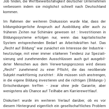
Job finden, die Wettbe­werbs­fä­hig­keit deutscher Unter­nehmen
verbes­sern indem sie möglichst schnell nach Deutsch­land
kommen.
Im Rahmen der weiteren Diskus­sion wurde klar, dass der
bildungs­bür­ger­liche Anspruch auf Ausbil­dung aller auch zu
früheren Zeiten nur Schimäre gewesen ist : Inves­ti­tionen in
Bildungs­sys­teme erfolgen nur, wenn das kapita­lis­ti­sche
System entspre­chenden Bedarf an Arbeits­kräften hat. Das
„Recht auf Bildung” war zunächst ein Inter­esse der Indus­trie -
heutzu­tage, mit einer immer stärkeren Tendenz zur Spezia­li­
sie­rung und zuneh­menden Ausschlüssen auch gut ausge­bil­
deter Menschen aus dem Verwer­tungs­pro­zess wird dieses
„Recht” zuneh­mend zu einer Pflicht, die das neoli­be­rale
Subjekt markt­förmig zurichtet : Alle müssen sich anstrengen,
in die eigene Bildung inves­tieren und die richtigen (Bildungs-)
Entschei­dungen treffen - zwar ohne jede Garantie, aber
wenigs­tens als Chance auf Teilhabe am Karrie­re­wett­lauf.
Disku­tiert wurde im weiteren Verlauf darüber, ob es vor
diesem Hinter­grund eigent­lich ein gesell­schaft­li­ches Problem