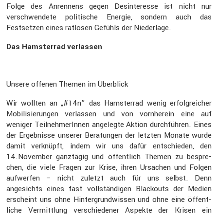
Folge des Anren­nens gegen Desin­ter­esse ist nicht nur
verschwen­dete politi­sche Energie, sondern auch das
Festsetzen eines ratlosen Gefühls der Nieder­lage.
Das Hamsterrad verlassen
Unsere offenen Themen im Überblick
Wir wollten an „#14n” das Hamsterrad wenig erfolg­rei­cher
Mobili­sie­rungen verlassen und von vornherein eine auf
weniger Teilneh­me­rInnen angelegte Aktion durch­führen. Eines
der Ergeb­nisse unserer Beratungen der letzten Monate wurde
damit verknüpft, indem wir uns dafür entschieden, den
14.November ganztägig und öffent­lich Themen zu bespre­
chen, die viele Fragen zur Krise, ihren Ursachen und Folgen
aufwerfen – nicht zuletzt auch für uns selbst. Denn
angesichts eines fast vollstän­digen Black­outs der Medien
erscheint uns ohne Hinter­grund­wissen und ohne eine öffent­
liche Vermitt­lung verschie­dener Aspekte der Krisen ein