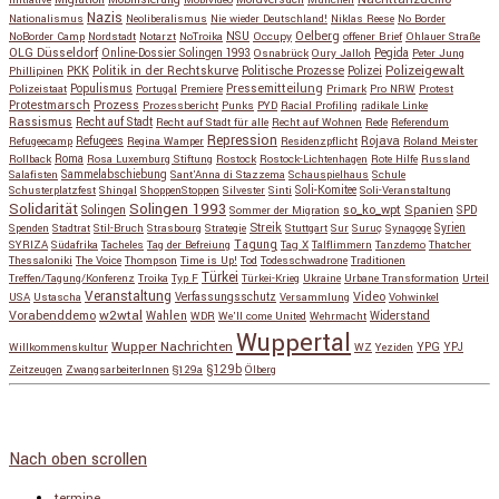
Nazis
Nationalismus
Neoliberalismus
Nie wieder Deutschland!
Niklas Reese
No Border
NSU
Oelberg
NoBorder Camp
Nordstadt
Notarzt
NoTroika
Occupy
offener Brief
Ohlauer Straße
OLG Düsseldorf
Pegida
Online-Dossier Solingen 1993
Osnabrück
Oury Jalloh
Peter Jung
Polizeigewalt
PKK
Politik in der Rechtskurve
Politische Prozesse
Polizei
Phillipinen
Populismus
Pressemitteilung
Polizeistaat
Portugal
Premiere
Primark
Pro NRW
Protest
Protestmarsch
Prozess
Prozessbericht
Punks
PYD
Racial Profiling
radikale Linke
Rassismus
Recht auf Stadt
Recht auf Stadt für alle
Recht auf Wohnen
Rede
Referendum
Repression
Refugees
Rojava
Refugeecamp
Regina Wamper
Residenzpflicht
Roland Meister
Roma
Rollback
Rosa Luxemburg Stiftung
Rostock
Rostock-Lichtenhagen
Rote Hilfe
Russland
Salafisten
Sammelabschiebung
Sant'Anna di Stazzema
Schauspielhaus
Schule
Schusterplatzfest
Shingal
ShoppenStoppen
Silvester
Sinti
Soli-Komitee
Soli-Veranstaltung
Solidarität
Solingen 1993
so_ko_wpt
Solingen
Spanien
SPD
Sommer der Migration
Streik
Spenden
Stadtrat
Stil-Bruch
Strasbourg
Strategie
Stuttgart
Sur
Suruç
Synagoge
Syrien
Tagung
SYRIZA
Südafrika
Tacheles
Tag der Befreiung
Tag X
Talflimmern
Tanzdemo
Thatcher
Thessaloniki
The Voice
Thompson
Time is Up!
Tod
Todesschwadrone
Traditionen
Türkei
Treffen/Tagung/Konferenz
Troika
Typ F
Türkei-Krieg
Ukraine
Urbane Transformation
Urteil
Veranstaltung
Verfassungsschutz
Video
USA
Ustascha
Versammlung
Vohwinkel
w2wtal
Vorabenddemo
Wahlen
Widerstand
WDR
We'll come United
Wehrmacht
Wuppertal
Wupper Nachrichten
YPG
Willkommenskultur
WZ
Yeziden
YPJ
§129b
Zeitzeugen
ZwangsarbeiterInnen
§129a
Ölberg
Copyright © 2026
so_ko_wpt • intervention und selbstbeherrschung
. Alle Rechte vorbehalten.
Catch Base nach
Catch Themes
Nach oben scrollen
termine