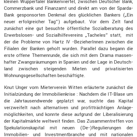
kleinen Wupper­taler Banken­viertel, zwischen Deutscher Bank,
Commerz­bank und Finanzamt und direkt am von der Sparda-
Bank gespon­sorten Denkmal des glück­li­chen Bankers („Ein
neuer erfolg­rei­cher Tag”) aufge­baut. Vor dem Zelt fand
zunächst eine gut besuchte öffent­liche Sozial­be­ra­tung des
Erwerbs­losen- und Sozial­hil­fe­ver­eins „Tacheles” statt, mit
der die Probleme von Hartz
-Bezie­he­rInnen zwischen die
IV
Filialen der Banken geholt wurden. Parallel dazu begann die
erste offene Themen­runde, die sich mit dem Drama massen­
hafter Zwangs­räu­mungen in Spanien und der Lage in Deutsch­
land zwischen steigenden Mieten und priva­ti­sierten
Wohnungs­ge­sell­schaften beschäf­tigte.
Knut Unger vom Mieter­verein Witten erläu­terte zunächst die
Initi­al­zün­dung der Immobi­li­en­krise : Nachdem die IT-Blase um
die Jahrtau­send­wende geplatzt war, suchte das Kapital
verzwei­felt nach alter­na­tiven und profit­träch­tigen Anlage­
mög­lich­keiten, und konnte diese aufgrund der Libera­li­sie­rung
der Kapital­märkte weltweit finden. Das Zusam­men­treffen von
Speku­la­ti­ons­ka­pital mit neuen (De-)Regulierungen der
Immobi­lien- und Invest­ment­branche und mit natio­nalen