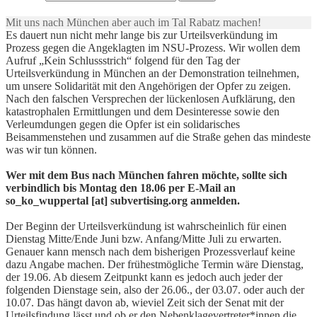
Mit uns nach München aber auch im Tal Rabatz machen!
Es dauert nun nicht mehr lange bis zur Urteilsverkündung im
Prozess gegen die Angeklagten im NSU-Prozess. Wir wollen dem
Aufruf „Kein Schlussstrich“ folgend für den Tag der
Urteilsverkündung in München an der Demonstration teilnehmen,
um unsere Solidarität mit den Angehörigen der Opfer zu zeigen.
Nach den falschen Versprechen der lückenlosen Aufklärung, den
katastrophalen Ermittlungen und dem Desinteresse sowie den
Verleumdungen gegen die Opfer ist ein solidarisches
Beisammenstehen und zusammen auf die Straße gehen das mindeste
was wir tun können.
Wer mit dem Bus nach München fahren möchte, sollte sich
verbindlich bis Montag den 18.06 per E-Mail an
so_ko_wuppertal [at] subvertising.org anmelden.
Der Beginn der Urteilsverkündung ist wahrscheinlich für einen
Dienstag Mitte/Ende Juni bzw. Anfang/Mitte Juli zu erwarten.
Genauer kann mensch nach dem bisherigen Prozessverlauf keine
dazu Angabe machen. Der frühestmögliche Termin wäre Dienstag,
der 19.06. Ab diesem Zeitpunkt kann es jedoch auch jeder der
folgenden Dienstage sein, also der 26.06., der 03.07. oder auch der
10.07. Das hängt davon ab, wieviel Zeit sich der Senat mit der
Urteilsfindung lässt und ob er den Nebenklagevertreter*innen die