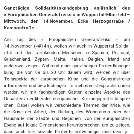
Ganztä­gige Solida­ri­täts­kund­ge­bung anläss­lich des
« Europäi­schen General­streiks » in Wuppertal-Elber­feld –
Mittwoch, den 14.November, Ecke Herzogstraße /
Kasino­straße
Am Tag des « Europäi­schen General­streiks », am
14.November («#14n), wollen wir auch in Wuppertal Solida­
rität mit den strei­kenden Menschen in Spanien, Portugal,
Griechen­land, Zypern, Malta, Italien, Belgien, Irland und
anderswo zeigen. Während einer ganztä­gigen Protest­kund­ge­
bung, die von 09 bis 20 Uhr dauern wird, werden wir über
Teilas­pekte der eurpäi­schen Krise und die General­streiks
infor­mieren und berat­schlagen. In mehreren Gesprächs­runden
werden wir mit fachkun­digen Gästen einzelne Aspekte des
Desas­ters neoli­be­raler europäi­scher Kürzungs­po­litik bespre­
chen. Dabei wollen wir verschie­dene Themen der Krise, wie
die Krise der Arbeit, der Bildung, des Wohnraums oder der
Haushalte der Städte und Regionen, von der europäi­schen
Ebene auf lokale Dimen­sionen herun­ter­bre­chen, um zu zeigen,
dass auch hier soziale Proteste notwen­diger sind denn je.