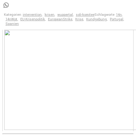
Telegram
WhatsApp
Kategorien
intervention
,
krisen
,
wuppertal
,
soli-komitee
Schlagworte
14n
,
14nWpt
,
EU-Krisenpolitik
,
EuropeanStrike
,
Krise
,
Kundgebung
,
Portugal
,
Spanien