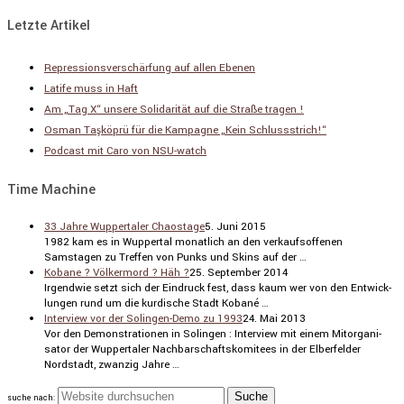
Letzte Artikel
Repressionsverschärfung auf allen Ebenen
Latife muss in Haft
Am „Tag X“ unsere Solidarität auf die Straße tragen !
Osman Taşköprü für die Kampagne „Kein Schlussstrich!“
Podcast mit Caro von NSU-watch
Time Machine
33 Jahre Wuppertaler Chaostage
5. Juni 2015
1982 kam es in Wuppertal monat­lich an den verkaufs­of­fenen
Samstagen zu Treffen von Punks und Skins auf der …
Kobane ? Völkermord ? Häh ?
25. September 2014
Irgendwie setzt sich der Eindruck fest, dass kaum wer von den Entwick­
lungen rund um die kurdi­sche Stadt Kobané …
Interview vor der Solingen-Demo zu 1993
24. Mai 2013
Vor den Demons­tra­tionen in Solingen : Inter­view mit einem Mitor­ga­ni­
sator der Wupper­taler Nachbar­schafts­ko­mi­tees in der Elber­felder
Nordstadt, zwanzig Jahre …
suche nach: