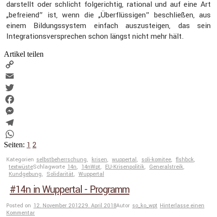
darstellt oder schlicht folge­richtig, rational und auf eine Art
„befreiend” ist, wenn die „Überflüs­sigen” beschließen, aus
einem Bildungs­system einfach auszu­steigen, das sein
Integra­ti­ons­ver­spre­chen schon längst nicht mehr hält.
Artikel teilen
Copy
Link
Email
Twitter
Facebook
Messenger
Telegram
1
2
WhatsApp
Seiten:
Kategorien
selbstbeherrschung
,
krisen
,
wuppertal
,
soli-komitee
,
flshbck
,
textwüste
Schlagworte
14n
,
14nWpt
,
EU-Krisenpolitik
,
Generalstreik
,
Kundgebung
,
Solidarität
,
Wuppertal
#14n in Wuppertal - Programm
Posted on
12. November 2012
29. April 2018
Autor
so_ko_wpt
Hinterlasse einen
Kommentar