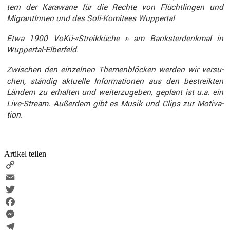
tern der Karawane für die Rechte von Flücht­lingen und
Migran­tInnen und des Soli-Komitees Wuppertal
Etwa 1900 VoKü-«Streikküche » am Banks­ter­denkmal in
Wuppertal-Elber­feld.
Zwischen den einzelnen Themen­blö­cken werden wir versu­
chen, ständig aktuelle Infor­ma­tionen aus den bestreikten
Ländern zu erhalten und weiter­zu­geben, geplant ist u.a. ein
Live-Stream. Außerdem gibt es Musik und Clips zur Motiva­
tion.
Artikel teilen
Copy
Link
Email
Twitter
Facebook
Messenger