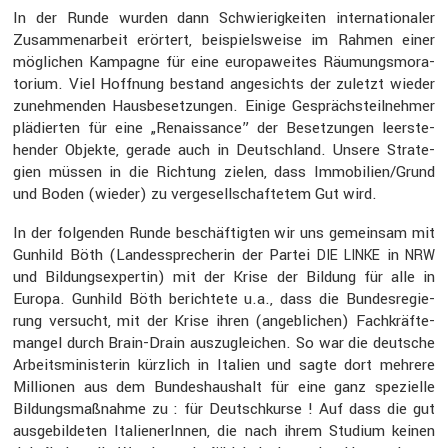
In der Runde wurden dann Schwie­rig­keiten inter­na­tio­naler
Zusam­men­ar­beit erörtert, beispiels­weise im Rahmen einer
mögli­chen Kampagne für eine europa­weites Räumungs­mo­ra­
to­rium. Viel Hoffnung bestand angesichts der zuletzt wieder
zuneh­menden Hausbe­set­zungen. Einige Gesprächs­teil­nehmer
plädierten für eine „Renais­sance” der Beset­zungen leerste­
hender Objekte, gerade auch in Deutsch­land. Unsere Strate­
gien müssen in die Richtung zielen, dass Immobilien/Grund
und Boden (wieder) zu verge­sell­schaf­tetem Gut wird.
In der folgenden Runde beschäf­tigten wir uns gemeinsam mit
Gunhild Böth (Landes­spre­cherin der Partei
in
DIE
LINKE
NRW
und Bildungs­ex­pertin) mit der Krise der Bildung für alle in
Europa. Gunhild Böth berich­tete u.a., dass die Bundes­re­gie­
rung versucht, mit der Krise ihren (angeb­li­chen) Fachkräf­te­
mangel durch Brain-Drain auszu­glei­chen. So war die deutsche
Arbeits­mi­nis­terin kürzlich in Italien und sagte dort mehrere
Millionen aus dem Bundes­haus­halt für eine ganz spezi­elle
Bildungs­maß­nahme zu : für Deutsch­kurse ! Auf dass die gut
ausge­bil­deten Italie­ne­rInnen, die nach ihrem Studium keinen