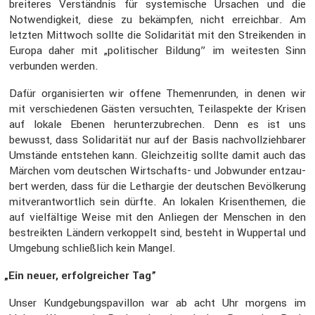
breiteres Verständnis für syste­mi­sche Ursachen und die
Notwen­dig­keit, diese zu bekämpfen, nicht erreichbar. Am
letzten Mittwoch sollte die Solida­rität mit den Strei­kenden in
Europa daher mit „politi­scher Bildung” im weitesten Sinn
verbunden werden.
Dafür organi­sierten wir offene Themen­runden, in denen wir
mit verschie­denen Gästen versuchten, Teilas­pekte der Krisen
auf lokale Ebenen herun­ter­zu­bre­chen. Denn es ist uns
bewusst, dass Solida­rität nur auf der Basis nachvoll­zieh­barer
Umstände entstehen kann. Gleich­zeitig sollte damit auch das
Märchen vom deutschen Wirtschafts- und Jobwunder entzau­
bert werden, dass für die Lethargie der deutschen Bevöl­ke­rung
mitver­ant­wort­lich sein dürfte. An lokalen Krisen­themen, die
auf vielfäl­tige Weise mit den Anliegen der Menschen in den
bestreikten Ländern verkop­pelt sind, besteht in Wuppertal und
Umgebung schließ­lich kein Mangel.
„
Ein neuer, erfolg­rei­cher Tag”
Unser Kundge­bungs­pa­villon war ab acht Uhr morgens im