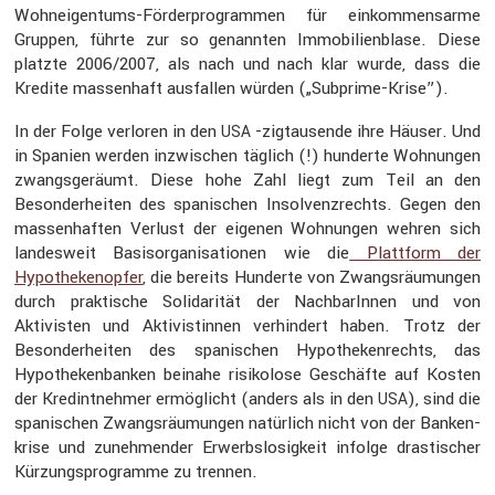
Wohnei­gen­tums-Förder­pro­grammen für einkom­mens­arme
Gruppen, führte zur so genannten Immobi­li­en­blase. Diese
platzte 2006/2007, als nach und nach klar wurde, dass die
Kredite massen­haft ausfallen würden („Subprime-Krise”).
In der Folge verloren in den
-zigtau­sende ihre Häuser. Und
USA
in Spanien werden inzwi­schen täglich (!) hunderte Wohnungen
zwangs­ge­räumt. Diese hohe Zahl liegt zum Teil an den
Beson­der­heiten des spani­schen Insol­venz­rechts. Gegen den
massen­haften Verlust der eigenen Wohnungen wehren sich
landes­weit Basis­or­ga­ni­sa­tionen wie die
Platt­form der
Hypothe­ken­opfer
, die bereits Hunderte von Zwangs­räu­mungen
durch prakti­sche Solida­rität der Nachba­rInnen und von
Aktivisten und Aktivis­tinnen verhin­dert haben. Trotz der
Beson­der­heiten des spani­schen Hypothe­ken­rechts, das
Hypothe­ken­banken beinahe risiko­lose Geschäfte auf Kosten
der Kredint­nehmer ermög­licht (anders als in den
), sind die
USA
spani­schen Zwangs­räu­mungen natür­lich nicht von der Banken­
krise und zuneh­mender Erwerbs­lo­sig­keit infolge drasti­scher
Kürzungs­pro­gramme zu trennen.