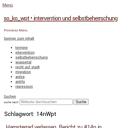
Menü
so_ko_wpt • intervention und selbstbeherrschung
Primäres Menü
Springe zum Inhalt
termine
intervention
selbstbeherrschung
wuppertal
recht auf stadt
migration
antira
antifa
repression
Suchen
suche nach:
Schlagwort: 14nWpt
Hamsterrad verlassen. Bericht zu #14n in