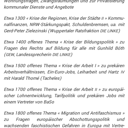
Wohnungs­fragen, Zwangs­räu­mungen und zur Priva­ti­sie­rung
kommu­naler Dienste und Angebote
Etwa 1300 « Krise der Regionen, Krise der Städte
» Kommu­
II
nal­fi­nanzen, NRW-Stärkungs­pakt, Schul­den­bremsen, ua. mit
Gerd-Peter Ziele­zinski (Wupper­taler Ratsfrak­tion
)
DIE
LINKE
Etwa 1400 offenes Thema « Krise der Bildungs­po­litik » zu
Fragen des Rechts auf Bildung für alle mit Gunhild Böth
(
, Landes­spre­cherin
)
GEW
DIE
LINKE
Etwa 1500 offenes Thema « Krise der Arbeit I » zu prekären
Arbeits­ver­hält­nissen, Ein-Euro-Jobs, Leihar­beit und Hartz
IV
mit Harald Thomé (Tacheles)
Etwa 1700 offenes Thema « Krise der Arbeit
» zu europäi­
II
scher Lohnent­wick­lung, Tarif­po­litik und prekären Jobs mit
einem Vertreter von BaSo
Etwa 1800 offenes Thema « Migra­tion und Antifa­schismus »
zu Fragen europäi­scher Abschot­tungs­po­litik und
wachsenden faschis­ti­schen Gefahren in Europa mit Vertre­