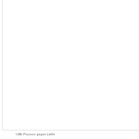
129b-Prozess gegen Latife