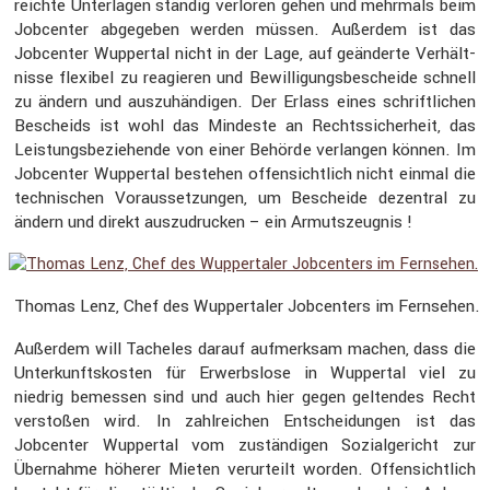
reichte Unter­lagen ständig verloren gehen und mehrmals beim
Jobcenter abgegeben werden müssen. Außerdem ist das
Jobcenter Wuppertal nicht in der Lage, auf geänderte Verhält­
nisse flexibel zu reagieren und Bewil­li­gungs­be­scheide schnell
zu ändern und auszu­hän­digen. Der Erlass eines schrift­li­chen
Bescheids ist wohl das Mindeste an Rechts­si­cher­heit, das
Leistungs­be­zie­hende von einer Behörde verlangen können. Im
Jobcenter Wuppertal bestehen offen­sicht­lich nicht einmal die
techni­schen Voraus­set­zungen, um Bescheide dezen­tral zu
ändern und direkt auszu­dru­cken – ein Armuts­zeugnis !
Thomas Lenz, Chef des Wupper­taler Jobcen­ters im Fernsehen.
Außerdem will Tacheles darauf aufmerksam machen, dass die
Unter­kunfts­kosten für Erwerbs­lose in Wuppertal viel zu
niedrig bemessen sind und auch hier gegen geltendes Recht
verstoßen wird. In zahlrei­chen Entschei­dungen ist das
Jobcenter Wuppertal vom zustän­digen Sozial­ge­richt zur
Übernahme höherer Mieten verur­teilt worden. Offen­sicht­lich