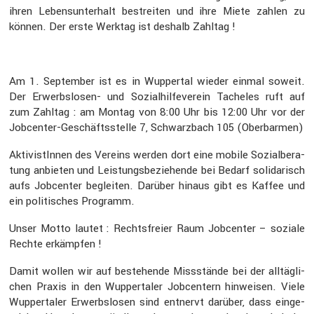
ihren Lebens­un­ter­halt bestreiten und ihre Miete zahlen zu
können. Der erste Werktag ist deshalb Zahltag !
Am 1. September ist es in Wuppertal wieder einmal soweit.
Der Erwerbs­losen- und Sozial­hil­fe­verein Tacheles ruft auf
zum Zahltag : am Montag von 8:00 Uhr bis 12:00 Uhr vor der
Jobcenter-Geschäfts­stelle 7, Schwarz­bach 105 (Oberbarmen)
Aktivis­tInnen des Vereins werden dort eine mobile Sozial­be­ra­
tung anbieten und Leistungs­be­zie­hende bei Bedarf solida­risch
aufs Jobcenter begleiten. Darüber hinaus gibt es Kaffee und
ein politi­sches Programm.
Unser Motto lautet : Rechts­freier Raum Jobcenter – soziale
Rechte erkämpfen !
Damit wollen wir auf bestehende Missstände bei der alltäg­li­
chen Praxis in den Wupper­taler Jobcen­tern hinweisen. Viele
Wupper­taler Erwerbs­losen sind entnervt darüber, dass einge­