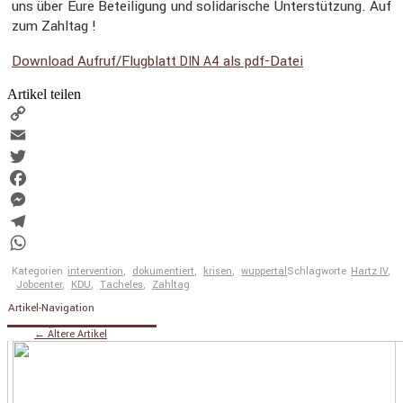
uns über Eure Betei­li­gung und solida­ri­sche Unter­stüt­zung. Auf
zum Zahltag !
Download Aufruf/Flugblatt
als pdf-Datei
DIN
A4
Artikel teilen
Copy
Link
Email
Twitter
Facebook
Messenger
Telegram
WhatsApp
Kategorien
intervention
,
dokumentiert
,
krisen
,
wuppertal
Schlagworte
Hartz IV
,
Jobcenter
,
KDU
,
Tacheles
,
Zahltag
Artikel-Navigation
←
Ältere Artikel