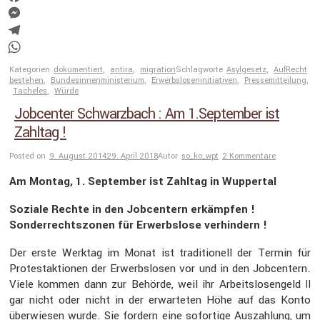
Facebook
Messenger
Telegram
WhatsApp
Kategorien
dokumentiert
,
antira
,
migration
Schlagworte
Asylgesetz
,
AufRecht
bestehen
,
Bundesinnenministerium
,
Erwerbsloseninitiativen
,
Pressemitteilung
,
Tacheles
,
Würde
Jobcenter Schwarzbach : Am 1.September ist
Zahltag !
Posted on
9. August 2014
29. April 2018
Autor
so_ko_wpt
2 Kommentare
Am Montag, 1. September ist Zahltag in Wuppertal
Soziale Rechte in den Jobcen­tern erkämpfen !
Sonder­rechts­zonen für Erwerbs­lose verhin­dern !
Der erste Werktag im Monat ist tradi­tio­nell der Termin für
Protest­ak­tionen der Erwerbs­losen vor und in den Jobcen­tern.
Viele kommen dann zur Behörde, weil ihr Arbeits­lo­sen­geld
II
gar nicht oder nicht in der erwar­teten Höhe auf das Konto
überwiesen wurde. Sie fordern eine sofor­tige Auszah­lung, um