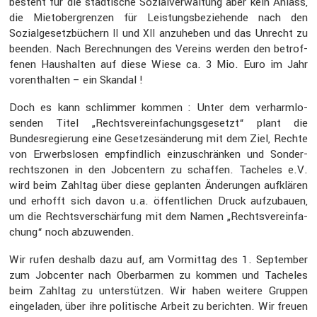
besteht für die städti­sche Sozial­ver­wal­tung aber kein Anlass,
die Mietober­grenzen für Leistungs­be­zie­hende nach den
Sozial­ge­setz­bü­chern
und
anzuheben und das Unrecht zu
II
XII
beenden. Nach Berech­nungen des Vereins werden den betrof­
fenen Haushalten auf diese Wiese ca. 3 Mio. Euro im Jahr
vorent­halten – ein Skandal !
Doch es kann schlimmer kommen : Unter dem verharm­lo­
senden Titel „Rechts­ver­ein­fa­chungs­ge­setzt“ plant die
Bundes­re­gie­rung eine Geset­zes­än­de­rung mit dem Ziel, Rechte
von Erwerbs­losen empfind­lich einzu­schränken und Sonder­
rechts­zonen in den Jobcen­tern zu schaffen. Tacheles e.V.
wird beim Zahltag über diese geplanten Änderungen aufklären
und erhofft sich davon u.a. öffent­li­chen Druck aufzu­bauen,
um die Rechts­ver­schär­fung mit dem Namen „Rechts­ver­ein­fa­
chung“ noch abzuwenden.
Wir rufen deshalb dazu auf, am Vormittag des 1. September
zum Jobcenter nach Oberbarmen zu kommen und Tacheles
beim Zahltag zu unter­stützen. Wir haben weitere Gruppen
einge­laden, über ihre politi­sche Arbeit zu berichten. Wir freuen