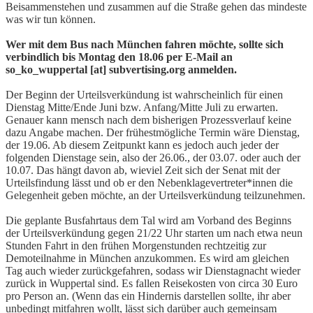
Beisammenstehen und zusammen auf die Straße gehen das mindeste
was wir tun können.
Wer mit dem Bus nach München fahren möchte, sollte sich
verbindlich bis Montag den 18.06 per E-Mail an
so_ko_wuppertal [at] subvertising.org anmelden.
Der Beginn der Urteilsverkündung ist wahrscheinlich für einen
Dienstag Mitte/Ende Juni bzw. Anfang/Mitte Juli zu erwarten.
Genauer kann mensch nach dem bisherigen Prozessverlauf keine
dazu Angabe machen. Der frühestmögliche Termin wäre Dienstag,
der 19.06. Ab diesem Zeitpunkt kann es jedoch auch jeder der
folgenden Dienstage sein, also der 26.06., der 03.07. oder auch der
10.07. Das hängt davon ab, wieviel Zeit sich der Senat mit der
Urteilsfindung lässt und ob er den Nebenklagevertreter*innen die
Gelegenheit geben möchte, an der Urteilsverkündung teilzunehmen.
Die geplante Busfahrtaus dem Tal wird am Vorband des Beginns
der Urteilsverkündung gegen 21/22 Uhr starten um nach etwa neun
Stunden Fahrt in den frühen Morgenstunden rechtzeitig zur
Demoteilnahme in München anzukommen. Es wird am gleichen
Tag auch wieder zurückgefahren, sodass wir Dienstagnacht wieder
zurück in Wuppertal sind. Es fallen Reisekosten von circa 30 Euro
pro Person an. (Wenn das ein Hindernis darstellen sollte, ihr aber
unbedingt mitfahren wollt, lässt sich darüber auch gemeinsam