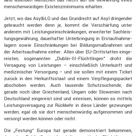
menschen­wür­digen Existenz­mi­ni­mums erhalten.
Jetzt, wo das AsylbLG und das Grund­recht auf Asyl dringender
gebraucht werden denn je, kommt die Verschär­fung unter
anderem mit Leistungs­ein­schrän­kungen, erwei­terter Sachleis­
tungs­ge­wäh­rung, dauer­hafter Unter­brin­gung in Erstauf­nah­me­
la­gern sowie Einschrän­kungen bei Bildungs­maß­nahmen und
der Arbeits­auf­nahme einher. Allen über EU-Dritt­statten einge­
reisten, sogenannten „Dublin-III-Flücht­lingen“ droht die
Versa­gung von Leistungen – einschließ­lich Unter­kunft und
medizi­ni­scher Versor­gung – und sie sollen mit einem Ticket
zurück in den Herkunfts­staat und einem Verpfle­gungs­pa­cket
abschoben werden. Auch tausende Schutz­su­chende, die
gerade noch über Griechen­land, Ungarn oder Slowe­nien nach
Deutsch­land einge­reist sind und einreisen, können so mittels
Leistungs­ver­sa­gung zur Rückkehr in diese Länder gezwungen
werden, egal ob sie dort menschen­würdig aufge­nommen und
versorgt werden können oder nicht.
Die „Festung“ Europa hat gerade demons­triert bekommen,