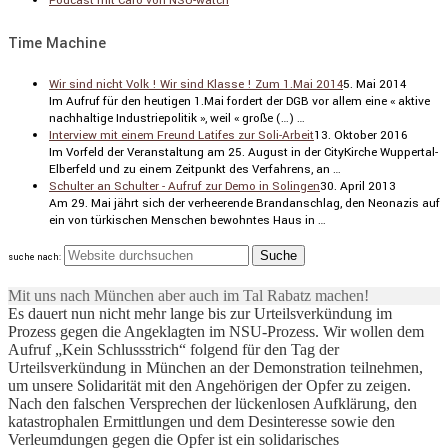
Podcast mit Caro von NSU-watch
Time Machine
Wir sind nicht Volk ! Wir sind Klasse ! Zum 1.Mai 2014
5. Mai 2014
Im Aufruf für den heutigen 1.Mai fordert der DGB vor allem eine « aktive
nachhal­tige Indus­trie­po­litik », weil « große (…) …
Interview mit einem Freund Latifes zur Soli-Arbeit
13. Oktober 2016
Im Vorfeld der Veran­stal­tung am 25. August in der CityKirche Wuppertal-
Elber­feld und zu einem Zeitpunkt des Verfah­rens, an …
Schulter an Schulter - Aufruf zur Demo in Solingen
30. April 2013
Am 29. Mai jährt sich der verhee­rende Brand­an­schlag, den Neonazis auf
ein von türki­schen Menschen bewohntes Haus in …
suche nach:
Mit uns nach München aber auch im Tal Rabatz machen!
Es dauert nun nicht mehr lange bis zur Urteilsverkündung im
Prozess gegen die Angeklagten im NSU-Prozess. Wir wollen dem
Aufruf „Kein Schlussstrich“ folgend für den Tag der
Urteilsverkündung in München an der Demonstration teilnehmen,
um unsere Solidarität mit den Angehörigen der Opfer zu zeigen.
Nach den falschen Versprechen der lückenlosen Aufklärung, den
katastrophalen Ermittlungen und dem Desinteresse sowie den
Verleumdungen gegen die Opfer ist ein solidarisches