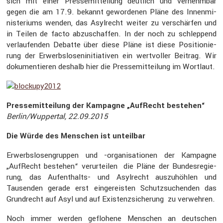
sich mit einer Presse­mit­tei­lung deutlich und vernehmbar
gegen die am 17.9. bekannt gewor­denen Pläne des Innen­mi­
nis­te­riums wenden, das Asylrecht weiter zu verschärfen und
in Teilen de facto abzuschaffen. In der noch zu schlep­pend
verlau­fenden Debatte über diese Pläne ist diese Positio­nie­
rung der Erwerbs­lo­sen­in­itia­tiven ein wertvoller Beitrag. Wir
dokumen­tieren deshalb hier die Presse­mit­tei­lung im Wortlaut.
Presse­mit­tei­lung der Kampagne „AufRecht bestehen“
Berlin/Wuppertal, 22.09.2015
Die Würde des Menschen ist unteilbar
Erwerbs­lo­sen­gruppen und -organi­sa­tionen der Kampagne
„AufRecht bestehen“ verur­teilen die Pläne der Bundes­re­gie­
rung, das Aufent­halts- und Asylrecht auszu­höhlen und
Tausenden gerade erst einge­reisten Schutz­su­chenden das
Grund­recht auf Asyl und auf Existenz­si­che­rung zu verwehren.
Noch immer werden geflo­hene Menschen an deutschen