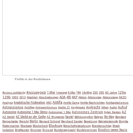
Politik in der Rechtskurve
#occupygezi
1.Mai
129a
#cross_solidarity
1maiwpt
8.Mai
14n
14nWpt
25S
29S
40 Jahre
129b
ADA
1993
2013
Abahlali
Abschiebungen
AfD
AKP
Aktion
Aktionstag
Aktionstage
AKZO
Antifa
Anatolische Föderation
Analyse
ANC
Antifa-Camp
Antifa-Nachrichten
Antikapitalismus
Antirassismus
Asylrecht
Aufruf
AntiRep
Antisemitismus
Apollo 21
Asylgesetz
Athen
Audio
AZ
Autonome
Autonome 1.Mai Demo
Autonomes Zentrum
Autonomer 1.Mai
Ayten Kaplan
Be May
AZ bleibt!
AZ bleibt an der Gathe
AZ Wuppertal
basta!
Befreiungsfest
Belgien
Bemberg
Berlin
Bergarbeiter
Bericht
Bernard Schmid
Bernhard Sander
Besetzung
Betriebskämpfe
Birgitta
Blockupy
Radermacher
Blockade
Blockshock
Botschaftsbesetzung
Brandanschlag
Break
Isolation
Briefkasten
Brunnen
Brüssel
Bundestagswahl
BusfahrerInnen
Bündnis gegen Nazis