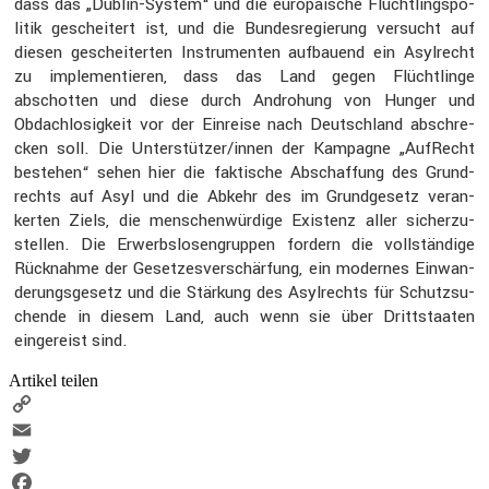
dass das „Dublin-System“ und die europäi­sche Flücht­lings­po­
litik geschei­tert ist, und die Bundes­re­gie­rung versucht auf
diesen geschei­terten Instru­menten aufbauend ein Asylrecht
zu imple­men­tieren, dass das Land gegen Flücht­linge
abschotten und diese durch Andro­hung von Hunger und
Obdach­lo­sig­keit vor der Einreise nach Deutsch­land abschre­
cken soll. Die Unterstützer/innen der Kampagne „AufRecht
bestehen“ sehen hier die fakti­sche Abschaf­fung des Grund­
rechts auf Asyl und die Abkehr des im Grund­ge­setz veran­
kerten Ziels, die menschen­wür­dige Existenz aller sicher­zu­
stellen. Die Erwerbs­lo­sen­gruppen fordern die vollstän­dige
Rücknahme der Geset­zes­ver­schär­fung, ein modernes Einwan­
de­rungs­ge­setz und die Stärkung des Asylrechts für Schutz­su­
chende in diesem Land, auch wenn sie über Dritt­staaten
einge­reist sind.
Artikel teilen
Copy
Link
Email
Twitter