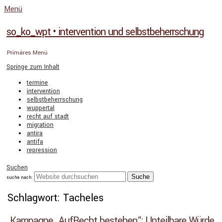
Menü
so_ko_wpt • intervention und selbstbeherrschung
Primäres Menü
Springe zum Inhalt
termine
intervention
selbstbeherrschung
wuppertal
recht auf stadt
migration
antira
antifa
repression
Suchen
suche nach:
Schlagwort: Tacheles
Kampagne „AufRecht bestehen“: Unteilbare Würde