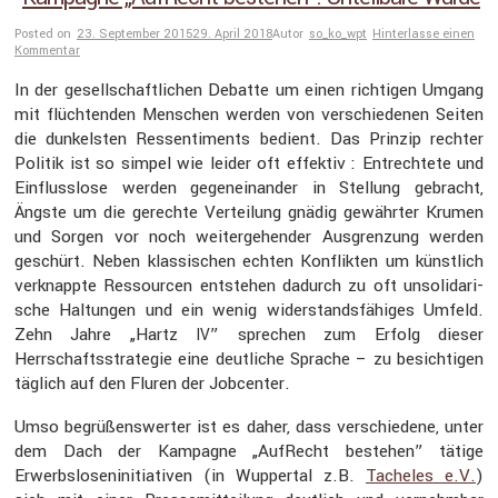
Posted on
23. September 2015
29. April 2018
Autor
so_ko_wpt
Hinterlasse einen
Kommentar
In der gesell­schaft­li­chen Debatte um einen richtigen Umgang
mit flüch­tenden Menschen werden von verschie­denen Seiten
die dunkelsten Ressen­ti­ments bedient. Das Prinzip rechter
Politik ist so simpel wie leider oft effektiv : Entrech­tete und
Einfluss­lose werden gegen­ein­ander in Stellung gebracht,
Ängste um die gerechte Vertei­lung gnädig gewährter Krumen
und Sorgen vor noch weiter­ge­hender Ausgren­zung werden
geschürt. Neben klassi­schen echten Konflikten um künst­lich
verknappte Ressourcen entstehen dadurch zu oft unsoli­da­ri­
sche Haltungen und ein wenig wider­stands­fä­higes Umfeld.
Zehn Jahre „Hartz
” sprechen zum Erfolg dieser
IV
Herrschafts­stra­tegie eine deutliche Sprache – zu besich­tigen
täglich auf den Fluren der Jobcenter.
Umso begrü­ßens­werter ist es daher, dass verschie­dene, unter
dem Dach der Kampagne „AufRecht bestehen” tätige
Erwerbs­lo­sen­in­itia­tiven (in Wuppertal z.B.
Tacheles e.V.
)