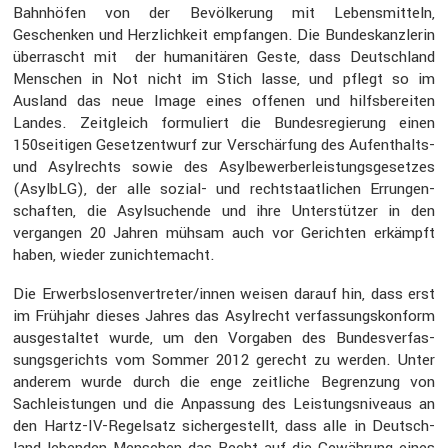
Bahnhöfen von der Bevöl­ke­rung mit Lebens­mit­teln,
Geschenken und Herzlich­keit empfangen. Die Bundes­kanz­lerin
überrascht mit der humani­tären Geste, dass Deutsch­land
Menschen in Not nicht im Stich lasse, und pflegt so im
Ausland das neue Image eines offenen und hilfs­be­reiten
Landes. Zeitgleich formu­liert die Bundes­re­gie­rung einen
150seitigen Gesetz­ent­wurf zur Verschär­fung des Aufent­halts-
und Asylrechts sowie des Asylbe­wer­ber­leis­tungs­ge­setzes
(AsylbLG), der alle sozial- und recht­staat­li­chen Errun­gen­
schaften, die Asylsu­chende und ihre Unter­stützer in den
vergangen 20 Jahren mühsam auch vor Gerichten erkämpft
haben, wieder zunich­temacht.
Die Erwerbslosenvertreter/innen weisen darauf hin, dass erst
im Frühjahr dieses Jahres das Asylrecht verfas­sungs­kon­form
ausge­staltet wurde, um den Vorgaben des Bundes­ver­fas­
sungs­ge­richts vom Sommer 2012 gerecht zu werden. Unter
anderem wurde durch die enge zeitliche Begren­zung von
Sachleis­tungen und die Anpas­sung des Leistungs­ni­veaus an
den Hartz-IV-Regel­satz sicher­ge­stellt, dass alle in Deutsch­
land lebenden Menschen das Recht auf die Gewäh­rung eines