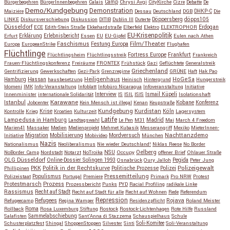
Bürgerbegehren
BürgerInnenbegehren
Calais
Camp
Chrysi Avgi
CityKirche
Cizre
Debatte
De
Demo/Kundgebung
Demonstration
Maiziére
Dessau
Deutschland
DGB
DHKP-C
Die
Döppersberg
döpps105
LINKE
Diskursverschiebung
Diskussion
DITIB
Dublin III
Duterte
Düsseldorf
Erdogan
ECE
Edith-Stein Straße
Ekkehardstraße
Elberfeld
Elektro
ELEKTROPHOR
EU-Krisenpolitik
Erfurt
Erklärung
Erlebnisbericht
Essen
EU
EU-Gipfel
Eulen nach Athen
Faschismus
Festung Europa
Film/Theater
Europa
EuropeanStrike
Flughafen
Flüchtlinge
Fortress Europe
Frankfurt
Flüchtlingsheim
Flüchtlingsstreik
Frankreich
Frauen-Flüchtlingskonferenz
Freiräume
FRONTEX
Frühstück
Gazi
Geflüchtete
Generalstreik
Griechenland
Gentrifizierung
Gewerkschaften
Gezi-Park
Grenzregime
GRÜNE
Haft
Hak Pao
Hassan
Heiligenhaus
HoGeSa
Hamburg
hausbesetzung
Heinisch
Hintergrund
Hungerstreik
Idomeni
IMK
Info-Veranstaltung
Infoblatt
Infobüro Nicaragua
Infoveranstaltung
Initiative
Interview
Ismail Küpeli
Innenminister
internationale Solidarität
IS
ISIL
ISIS
Isolationshaft
Karawane
Istanbul
Kobane
Jobcenter
Kein Mensch ist illegal
Kenan
Keupstraße
Konferenz
Kundgebung
Kurdistan
Krise
Köln
Kontrolle
Krieg
Kroatien
Kulturzeit
Lagersystem
Latife
Lampedusa in Hamburg
Madrid
Landtagswahl
Le Pen
M31
Mai
March 4 Freedom
Marien41
Massaker
Medien
Medienprojekt
Mehmet Kubasik
Messerangriff
Mexiko
MieterInnen-
Migration
Mobilisierung
Mordversuch
Nachttanzdemo
Initiative
Mobivideo
München
Nazis
Nationalismus
Neoliberalismus
Nie wieder Deutschland!
Niklas Reese
No Border
NSU
Oelberg
NoBorder Camp
Nordstadt
Notarzt
NoTroika
Occupy
offener Brief
Ohlauer Straße
OLG Düsseldorf
Pegida
Online-Dossier Solingen 1993
Osnabrück
Oury Jalloh
Peter Jung
Polizeigewalt
PKK
Politik in der Rechtskurve
Politische Prozesse
Polizei
Phillipinen
Populismus
Pressemitteilung
Polizeistaat
Portugal
Premiere
Primark
Pro NRW
Protest
Protestmarsch
Prozess
Prozessbericht
Punks
PYD
Racial Profiling
radikale Linke
Rassismus
Recht auf Stadt
Recht auf Stadt für alle
Recht auf Wohnen
Rede
Referendum
Repression
Refugees
Rojava
Refugeecamp
Regina Wamper
Residenzpflicht
Roland Meister
Roma
Rollback
Rosa Luxemburg Stiftung
Rostock
Rostock-Lichtenhagen
Rote Hilfe
Russland
Salafisten
Sammelabschiebung
Sant'Anna di Stazzema
Schauspielhaus
Schule
Schusterplatzfest
Shingal
ShoppenStoppen
Silvester
Sinti
Soli-Komitee
Soli-Veranstaltung