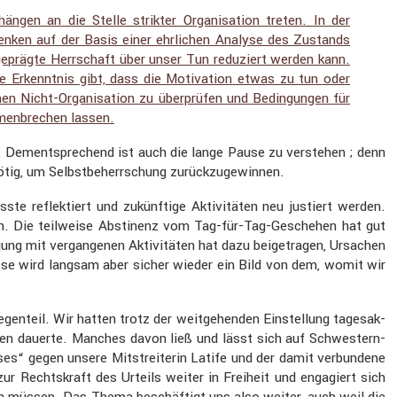
hängen an die Stelle strikter Organi­sa­tion treten. In der
denken auf der Basis einer ehrli­chen Analyse des Zustands
n geprägte Herrschaft über unser Tun reduziert werden kann.
ie Erkenntnis gibt, dass die Motiva­tion etwas zu tun oder
igenen Nicht-Organi­sa­tion zu überprüfen und Bedin­gungen für
men­bre­chen lassen.
eren. Dementspre­chend ist auch die lange Pause zu verstehen ; denn
g, um Selbst­be­herr­schung zurück­zu­ge­winnen.
ste reflek­tiert und zukünf­tige Aktivi­täten neu justiert werden.
sen. Die teilweise Absti­nenz vom Tag-für-Tag-Geschehen hat gut
­gung mit vergan­genen Aktivi­täten hat dazu beige­tragen, Ursachen
sse wird langsam aber sicher wieder ein Bild von dem, womit wir
n­teil. Wir hatten trotz der weitge­henden Einstel­lung tages­ak­
eilchen dauerte. Manches davon ließ und lässt sich auf Schwes­tern­
sses“ gegen unsere Mitstrei­terin Latife und der damit verbun­dene
zur Rechts­kraft des Urteils weiter in Freiheit und engagiert sich
en müssen. Das Thema beschäf­tigt uns also weiter, auch weil die