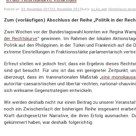
Posted on
23. November 2017
23. November 2017
Autor
so_ko_wpt
Hinterlasse ein
Zum (vorläu­figen) Abschluss der Reihe „Politik in der Rech
Zwei Wochen vor der Bundes­tags­wahl konnten wir Regina Wamper 
der Rechts­kurve
“ gewinnen. Im Rahmen der lokalen Aktions­tage
Politik auf den Philip­pinen, in der Türkei und Frank­reich auf die
ex­treme Einstel­lungen in Frakti­ons­stärke parla­men­ta­risch ver
Erfreut stellen wir jedoch fest, dass ein Ergebnis dieses Rechts
sind gut besucht. Für uns ist das ein geeig­neter Zeitpunkt, 
überzeugt, dass im trans­na­tio­nalen Maßstab „
eine monokau­sale
autoritär-caesa­ris­ti­schen und libertär-rechten, national-chauv
sich wirksame Gegen­stra­te­gien entwi­ckeln.
Wir werden deshalb nicht nur einen Beitrag zu unserer Veran­stal
noch ein Zwischen­fazit der bishe­rigen Reihe insge­samt erarbeit
Kraft durch­ge­setzter Narra­tive, die ihren Erfolg ausma­chen
geküm­mert haben, war deshalb folge­richtig.