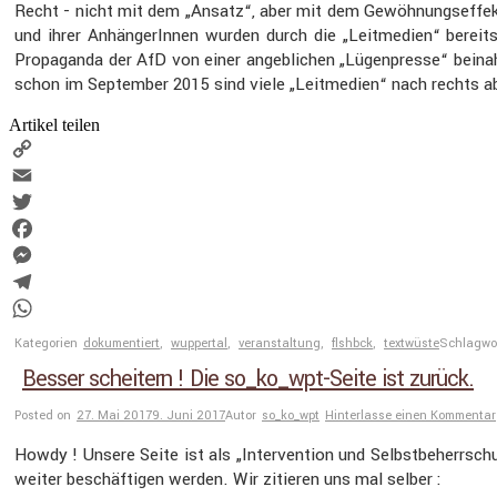
Recht - nicht mit dem „Ansatz“, aber mit dem Gewöh­nungs­ef­fekt
und ihrer Anhän­ge­rInnen wurden durch die „Leitme­dien“ bereits
Propa­ganda der AfD von einer angeb­li­chen „Lügen­presse“ beinahe
schon im September 2015 sind viele „Leitme­dien“ nach rechts 
Artikel teilen
Copy
Link
Email
Twitter
Facebook
Messenger
Telegram
WhatsApp
Kategorien
dokumentiert
,
wuppertal
,
veranstaltung
,
flshbck
,
textwüste
Schlagwo
Besser scheitern ! Die so_ko_wpt-Seite ist zurück.
Posted on
27. Mai 2017
9. Juni 2017
Autor
so_ko_wpt
Hinterlasse einen Kommentar
Howdy ! Unsere Seite ist als „Inter­ven­tion und Selbst­be­herr­
weiter beschäf­tigen werden. Wir zitieren uns mal selber :