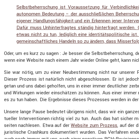
Selbst­be­herr­schung ist Voraus­set­zung für Verbind­lich
autonomen Bedeu­tung – der ausschließ­li­chen Beherr­schu
eigener Handlungs­fä­hig­keit und ein Erkennen jener Inter
Dafür muss Unhin­ter­fragtes ständig hinter­fragt werden.
etwas nicht zu tun, ledig­lich eine identi­täts­po­li­ti­sche
gemein­schaft­li­ches Handeln so zu ändern, dass Misser­fol
Oder, um es kurz zu sagen : Je besser die Selbst­be­herr­schung, d
wenn eine Website nach einem Jahr wieder Online geht, kann nich
Sie war nötig, um zu einer Neube­stim­mung nicht nur unserer Publ
Dieser Prozess ist natür­lich nicht abgeschlossen. Er ist jedo
getan und uns dabei geholfen, uns in einer immer deutli­cher zerbr
und Wirkungen wieder einschätzen zu können. Aus einer immer me
es zu tun haben. Die Ergeb­nisse dieses Prozesses werden in der 
Unsere lange Pause bedeutet übrigens nicht, dass wir ein ganzes 
tu­eller Inter­ven­tionen richtig viel zu tun. Auch das hat sicher
seiten nachlesen. Etwa auf der
Website zum Prozess
, auf der 
juris­ti­sche Crash­kurs dokumen­tiert wurden. Das Verfahren ende
auch noch immer mit uns, nach einer negativen BGH-Revisi­ons­en