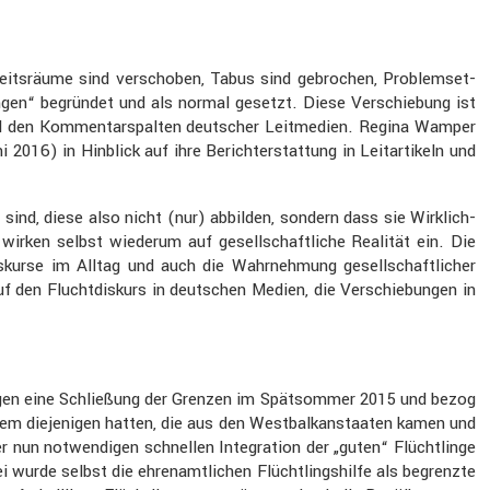
eits­räume sind verschoben, Tabus sind gebro­chen, Problem­set­
ängen“ begründet und als normal gesetzt. Diese Verschie­bung ist
 und den Kommen­tar­spalten deutscher Leitme­dien. Regina Wamper
16) in Hinblick auf ihre Bericht­erstat­tung in Leitar­ti­keln und
 sind, diese also nicht (nur) abbilden, sondern dass sie Wirklich­
, wirken selbst wiederum auf gesell­schaft­liche Realität ein. Die
iskurse im Alltag und auch die Wahrneh­mung gesell­schaft­li­cher
 den Flucht­dis­kurs in deutschen Medien, die Verschie­bungen in
g gegen eine Schlie­ßung der Grenzen im Spätsommer 2015 und bezog
allem dieje­nigen hatten, die aus den Westbal­kan­staaten kamen und
un notwen­digen schnellen Integra­tion der „guten“ Flücht­linge
 wurde selbst die ehren­amt­li­chen Flücht­lings­hilfe als begrenzte