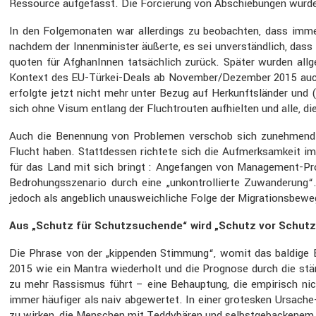
Ressource aufge­fasst. Die Forcie­rung von Abschie­bungen wurde da
In den Folge­mo­naten war aller­dings zu beobachten, dass imme
nachdem der Innen­mi­nister äußerte, es sei unver­ständ­lich, das
quoten für Afgha­nInnen tatsäch­lich zurück. Später wurden allg
Kontext des EU-Türkei-Deals ab November/Dezember 2015 auch für
erfolgte jetzt nicht mehr unter Bezug auf Herkunfts­länder und (u
sich ohne Visum entlang der Flucht­routen aufhielten und alle, d
Auch die Benen­nung von Problemen verschob sich zuneh­mend : D
Flucht haben. Statt­dessen richtete sich die Aufmerk­sam­keit im
für das Land mit sich bringt : Angefangen von Manage­ment-Pr
Bedro­hungs­sze­nario durch eine „unkon­trol­lierte Zuwan­de­rung
jedoch als angeb­lich unaus­weich­liche Folge der Migra­ti­ons­be­w
Aus „Schutz für Schutz­su­chende“ wird „Schutz vor Schutz
Die Phrase von der „kippenden Stimmung“, womit das baldige En
2015 wie ein Mantra wieder­holt und die Prognose durch die ständ
zu mehr Rassismus führt – eine Behaup­tung, die empirisch nich
immer häufiger als naiv abgewertet. In einer grotesken Ursache-
zu wirken, die Menschen mit Teddy­bären und selbst­ge­ba­ckenem