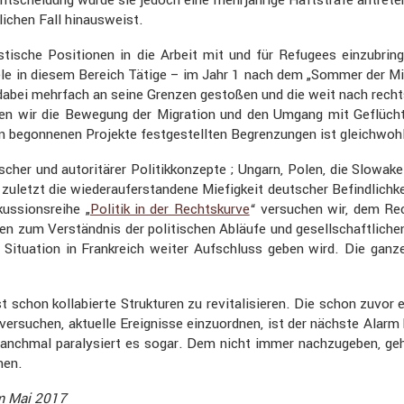
­chen Fall hinaus­weist.
is­ti­sche Positionen in die Arbeit mit und für Refugees einzu­bri
ele in diesem Bereich Tätige – im Jahr 1 nach dem „Sommer der Mig
 ist dabei mehrfach an seine Grenzen gestoßen und die weit nach rech
wir die Bewegung der Migra­tion und den Umgang mit Geflüch­teten
en begon­nenen Projekte festge­stellten Begren­zungen ist gleich­wohl
her und autori­tärer Politik­kon­zepte ; Ungarn, Polen, die Slowake
letzt die wieder­auf­er­stan­dene Miefig­keit deutscher Befind­lich
s­si­ons­reihe „
Politik in der Rechts­kurve
“ versu­chen wir, dem Re
en zum Verständnis der politi­schen Abläufe und gesell­schaft­li­c
Situa­tion in Frank­reich weiter Aufschluss geben wird. Die gan
chon kolla­bierte Struk­turen zu revita­li­sieren. Die schon zuvor
rsu­chen, aktuelle Ereig­nisse einzu­ordnen, ist der nächste Alarm 
 manchmal paraly­siert es sogar. Dem nicht immer nachzu­geben, ge
hen.
im Mai 2017