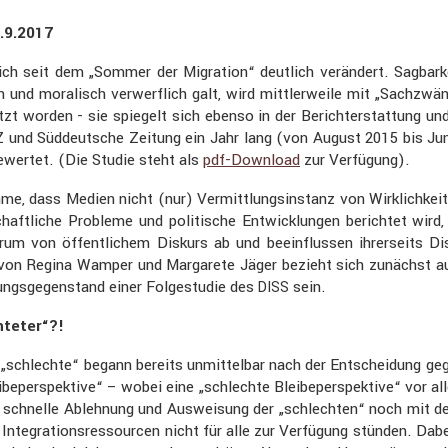
8.9.2017
ch seit dem „Sommer der Migra­tion“ deutlich verän­dert. Sagbar­k
 und moralisch verwerf­lich galt, wird mittler­weile mit „Sachzw
etzt worden - sie spiegelt sich ebenso in der Bericht­erstat­tung
und Süddeut­sche Zeitung ein Jahr lang (von August 2015 bis Juni 20
Z
­wertet. (Die Studie steht als
pdf-Download
zur Verfü­gung).
e, dass Medien nicht (nur) Vermitt­lungs­in­stanz von Wirklich­keit
schaft­liche Probleme und politi­sche Entwick­lungen berichtet wird
rum von öffent­li­chem Diskurs ab und beein­flussen ihrer­seits D
 von Regina Wamper und Marga­rete Jäger bezieht sich zunächst auf
ungs­ge­gen­stand einer Folge­studie des
sein.
DISS
­teter“?!
und „schlechte“ begann bereits unmit­telbar nach der Entschei­dun
be­per­spek­tive“ – wobei eine „schlechte Bleibe­per­spek­tive“ vor 
hnelle Ableh­nung und Auswei­sung der „schlechten“ noch mit der n
ntegra­ti­ons­res­sourcen nicht für alle zur Verfü­gung stünden. Dabei