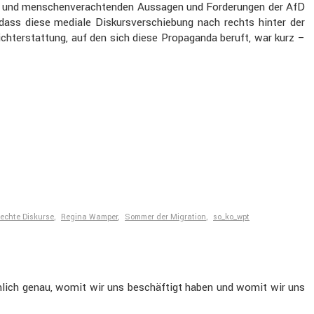
hen und menschen­ver­ach­tenden Aussagen und Forde­rungen der AfD
 dass diese mediale Diskurs­ver­schie­bung nach rechts hinter der
icht­erstat­tung, auf den sich diese Propa­ganda beruft, war kurz –
echte Diskurse
,
Regina Wamper
,
Sommer der Migration
,
so_ko_wpt
iemlich genau, womit wir uns beschäf­tigt haben und womit wir uns