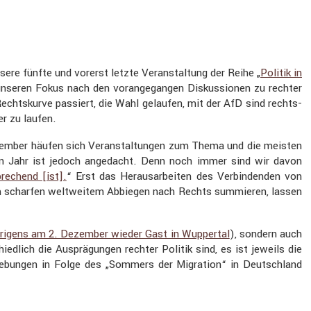
re fünfte und vorerst letzte Veran­stal­tung der Reihe „
Politik in
nseren Fokus nach den voran­ge­gangen Diskus­sionen zu rechter
r Rechts­kurve passiert, die Wahl gelaufen, mit der AfD sind rechts­
er zu laufen.
September häufen sich Veran­stal­tungen zum Thema und die meisten
sten Jahr ist jedoch angedacht. Denn noch immer sind wir davon
re­chend [ist].
“ Erst das Heraus­ar­beiten des Verbin­denden von
u einem scharfen weltweitem Abbiegen nach Rechts summieren, lassen
übrigens am 2. Dezember wieder Gast in Wuppertal
), sondern auch
ed­lich die Ausprä­gungen rechter Politik sind, es ist jeweils die
ie­bungen in Folge des „Sommers der Migra­tion“ in Deutsch­land