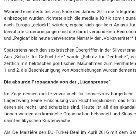
Während einer­seits bis zum Ende des Jahres 2015 die Integra­ti
einbe­zogen wurden, richtete sich die mediale Kritik somit zunäch
nach Europa „gelockt“ würden, ergäbe sich gar kein Anlass fü
bewohnte Unter­brin­gungen und die damit verbun­denen Bedro­hung
und „Pegida“ bis heute verwen­dete Narrativ der „Volks­ver­räter“
Spätes­tens nach den sexis­ti­schen Übergriffen in der Silves­ter­
Aus „Schutz für Geflüch­tete“ wurde „Schutz für Deutsche“, wom
zeitlich mit hekti­schen politi­schen Maßnahmen zum Fernhalten
1 und 2, die Beschleu­ni­gung von Abschie­bungen wurden dements
Die absurde Propa­ganda von der „Lügen­presse“
Im Zuge dessen rückte zuvor auch für konser­vativ bürger­liche 
Lager­zwang, keine Einschu­lung von Flücht­lings­kin­dern, das Er
denen sie recht- und schutzlos sind. Heute ist all dies skanda­lö
tionen werden als krimi­nelle Organi­sa­tion behan­delt und Sklave
nannten libyschen Küsten­wache.
Als De Maiziére den EU-Türkei-Deal im April 2016 mit dem Satz