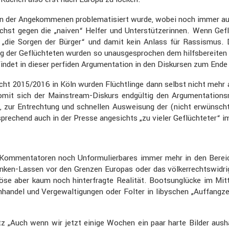
on der Angekom­menen proble­ma­ti­siert wurde, wobei noch immer au
st gegen die „naiven“ Helfer und Unter­stüt­ze­rinnen. Wenn Geflüc
r „die Sorgen der Bürger“ und damit kein Anlass für Rassismus. 
 der Geflüch­teten wurden so unaus­ge­spro­chen dem hilfs­be­reite
 findet in dieser perfiden Argumen­ta­tion in den Diskursen zum End
nacht 2015/2016 in Köln wurden Flücht­linge dann selbst nicht mehr a
it sich der Mainstream-Diskurs endgültig den Argumen­ta­ti­ons­m
, zur Entrech­tung und schnellen Auswei­sung der (nicht erwünsch
pre­chend auch in der Presse angesichts „zu vieler Geflüch­teter“
Kommen­ta­toren noch Unfor­mu­lier­bares immer mehr in den Bereic
trinken-Lassen vor den Grenzen Europas oder das völker­rechts­wid­r
se aber kaum noch hinter­fragte Realität. Boots­un­glücke im Mittel
n­handel und Verge­wal­ti­gungen oder Folter in libyschen „Auffang­z
 „Auch wenn wir jetzt einige Wochen ein paar harte Bilder aushal