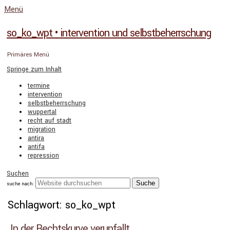
Menü
so_ko_wpt • intervention und selbstbeherrschung
Primäres Menü
Springe zum Inhalt
termine
intervention
selbstbeherrschung
wuppertal
recht auf stadt
migration
antira
antifa
repression
Suchen
suche nach:
Schlagwort: so_ko_wpt
In der Rechtskurve verunfallt