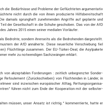
ch die Bedürf­nisse und Probleme der Geflüch­teten argumen­tativ
h­tete nicht durch die von ihnen produ­zierte Hilfs­be­reit­schaft
Die damals sprung­haft zuneh­menden Angriffe auf geplante und
n Teil der Gesell­schaft in die Schuhe geschoben. Das von der AfD
e des Jahres 2015 einen seiner medialen Vorläufer.
ls Bedrohte, sondern ihrer­seits als die Bedro­henden darge­stellt.
us­tern der AfD annäherte. Diese neuer­liche Verschie­bung fiel
ten) Flücht­linge zusammen. Der EU-Türkei-Deal, die Asylpa­kete
 immer mehr zu notwen­digen Sachzwängen erklärt.
h von akzep­ta­blen Forde­rungen : zeitlich unbegrenzter Sonder-
ige Refou­le­ment (Zurück­schieben) von Flüch­tenden in Länder, in
­meer sind inzwi­schen europäi­scher Alltag, Rettungs­or­ga­ni­sa­
en­tren“ führen nicht zum Ende der Koope­ra­tion mit der selbst­er­
ten müssen, unser Ansatz ist richtig.“ kommen­tierte, hatte er