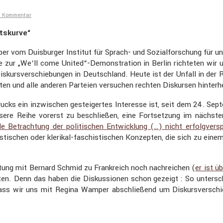
en Kommentar
ts­kurve“
vom Duisburger Institut für Sprach- und Sozial­for­schung für unse
 zur „We‘ll come United“-Demonstration in Berlin richteten wir u
 Diskurs­ver­schie­bungen in Deutsch­land. Heute ist der Unfall in de
treten und alle anderen Parteien versu­chen rechten Diskursen hinterh
­rucks ein inzwi­schen gestei­gertes Inter­esse ist, seit dem 24. 
unsere Reihe vorerst zu beschließen, eine Fortset­zung im näch
 Betrach­tung der politi­schen Entwick­lung (…) nicht erfolg­ver­sp
i­nis­ti­schen oder klerikal-faschis­ti­schen Konzepten, die sich z
­tung mit Bernard Schmid zu Frank­reich noch nachrei­chen (
er ist 
en. Denn das haben die Diskus­sionen schon gezeigt : So unter­schi
. Dass wir uns mit Regina Wamper abschlie­ßend um Diskurs­ver­sch