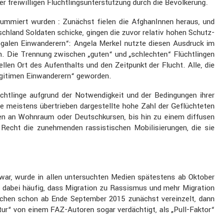
iwil­ligen Flücht­lings­un­ter­stüt­zung durch die Bevöl­ke­rung.
sum­miert wurden : Zunächst fielen die Afgha­nInnen heraus, und
tsch­land Soldaten schicke, gingen die zuvor relativ hohen Schutz­
legalen Einwan­de­rern“: Angela Merkel nutzte diesen Ausdruck im
n. Die Trennung zwischen „guten“ und „schlechten“ Flücht­lingen
ellen Ort des Aufent­halts und den Zeitpunkt der Flucht. Alle, die
gi­timen Einwan­de­rern“ geworden.
t­linge aufgrund der Notwen­dig­keit und der Bedin­gungen ihrer
ie meistens übertrieben darge­stellte hohe Zahl der Geflüch­teten
en an Wohnraum oder Deutsch­kursen, bis hin zu einem diffusen
 Recht die zuneh­menden rassis­ti­schen Mobili­sie­rungen, die sie
ar, wurde in allen unter­suchten Medien spätes­tens ab Oktober
de dabei häufig, dass Migra­tion zu Rassismus und mehr Migra­tion
enschen schon ab Ende September 2015 zunächst verein­zelt, dann
tur“ von einem FAZ-Autoren sogar verdäch­tigt, als „Pull-Faktor“