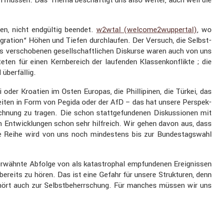
ngen, nicht endgültig beendet.
w2wtal (welcome2wuppertal)
, wo
ra­tion“ Höhen und Tiefen durch­laufen. Der Versuch, die Selbst­
ts verscho­benen gesell­schaft­li­chen Diskurse waren auch von uns
 für einen Kernbe­reich der laufenden Klassen­kon­flikte ; die
 überfällig.
i oder Kroatien im Osten Europas, die Philli­pinen, die Türkei, das
­keiten in Form von Pegida oder der AfD – das hat unsere Perspek­
chnung zu tragen. Die schon statt­ge­fun­denen Diskus­sionen mit
hen Entwick­lungen schon sehr hilfreich. Wir gehen davon aus, dass
ze Reihe wird von uns noch mindes­tens bis zur Bundes­tags­wahl
 erwähnte Abfolge von als katastro­phal empfun­denen Ereig­nissen
bereits zu hören. Das ist eine Gefahr für unsere Struk­turen, denn
hört auch zur Selbst­be­herr­schung. Für manches müssen wir uns