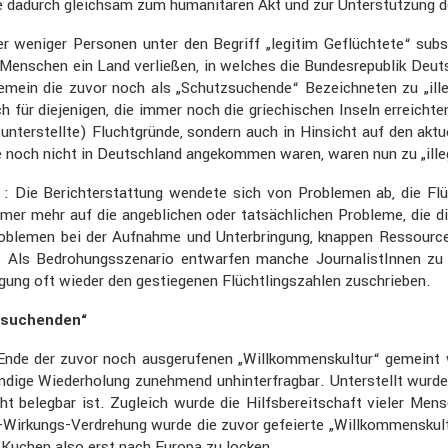
durch gleichsam zum humani­tären Akt und zur Unter­stüt­zung der fre
r weniger Personen unter den Begriff „legitim Geflüch­tete“ sub
s Menschen ein Land verließen, in welches die Bundes­re­pu­blik Deu
e­mein die zuvor noch als „Schutz­su­chende“ Bezeich­neten zu „il
 dieje­nigen, die immer noch die griechi­schen Inseln erreichte
nter­stellte) Flucht­gründe, sondern auch in Hinsicht auf den aktu
ie noch nicht in Deutsch­land angekommen waren, waren nun zu „ille
ie Bericht­erstat­tung wendete sich von Problemen ab, die Flüch
mer mehr auf die angeb­li­chen oder tatsäch­li­chen Probleme, die d
oblemen bei der Aufnahme und Unter­brin­gung, knappen Ressourc
“. Als Bedro­hungs­sze­nario entwarfen manche Journa­lis­tInnen zu
e­gung oft wieder den gestie­genen Flücht­lings­zahlen zuschrieben.
­su­chenden“
de der zuvor noch ausge­ru­fenen „Willkom­mens­kultur“ gemeint w
ige Wieder­ho­lung zuneh­mend unhin­ter­fragbar. Unter­stellt wur
t belegbar ist. Zugleich wurde die Hilfs­be­reit­schaft vieler M
Wirkungs-Verdre­hung wurde die zuvor gefei­erte „Willkom­mens­kul
 Kuchen also erst nach Europa zu locken.