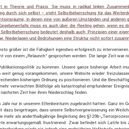
­keit in Theorie und Praxis. Sie muss in radikal linken Zusam­men­
ng durch sich selbst – steht Selbst­be­herr­schung für das Weiter­
­ven­ti­ons­räume, in denen eine von äußeren Umständen und andere
 Gegebe­nen­falls muss es auch über die Reeling gehen, wenn es d
 ist. Selbst­be­herr­schung bedeutet deshalb auch, Prinzi­pien einer e
ge, Nieder­lagen und Bedro­hungen eine Struktur nicht sofort zusam­
esto größer ist die Fähig­keit irgendwo erfolg­reich zu inter­ve­ni
t von einem „Relaunch“ gespro­chen werden. Die lange Zeit war nöti
i­ka­ti­ons­po­litik zu kommen. Unsere ganze bishe­rige Arbeit mus
ch weit genug voran­ge­kommen, unsere Website wieder freizu­las
e­chenden bishe­rigen Ordnung zu positio­nieren. Und die Beschäf­ti
hr verwischten Bildfolge als katastro­phal empfun­dener Ereig­ni
nächsten Zeit hier ihren Nieder­schlag finden.
Jahr nur in unserem Elfen­bein­turm zugebracht hätten. Ganz im Gege
 mit dazu beige­tragen, dass unsere Selbst­ver­ge­wis­se­rung ein W
die mehr als andert­halb­jäh­rige Beglei­tung des §129b-„Terrorproze
te erwar­tungs­gemäß frustrie­rend. Zwar befindet sich Latife bis 
t­schei­dung würde sie jedoch eine mehrjäh­rige Haftstrafe antret