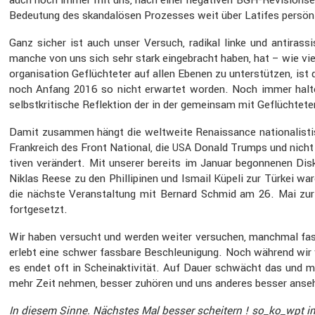
Bedeu­tung des skanda­lösen Prozesses weit über Latifes persön­li
Ganz sicher ist auch unser Versuch, radikal linke und antiras­s
manche von uns sich sehr stark einge­bracht haben, hat – wie vi
or­ga­ni­sa­tion Geflüch­teter auf allen Ebenen zu unter­stützen,
noch Anfang 2016 so nicht erwartet worden. Noch immer halten 
selbst­kri­ti­sche Reflek­tion der in der gemeinsam mit Geflüch­tet
Damit zusammen hängt die weltweite Renais­sance natio­na­lis­ti­sc
Frank­reich des Front National, die
Donald Trumps und nicht zu
USA
tiven verän­dert. Mit unserer bereits im Januar begon­nenen Disku
Niklas Reese zu den Philli­pinen und Ismail Küpeli zur Türkei war
die nächste Veran­stal­tung mit Bernard Schmid am 26. Mai zur 
fortge­setzt.
Wir haben versucht und werden weiter versu­chen, manchmal fast s
erlebt eine schwer fassbare Beschleu­ni­gung. Noch während wir ve
es endet oft in Schein­ak­ti­vität. Auf Dauer schwächt das und
mehr Zeit nehmen, besser zuhören und uns anderes besser anse
In diesem Sinne. Nächstes Mal besser schei­tern ! so_ko_wpt 