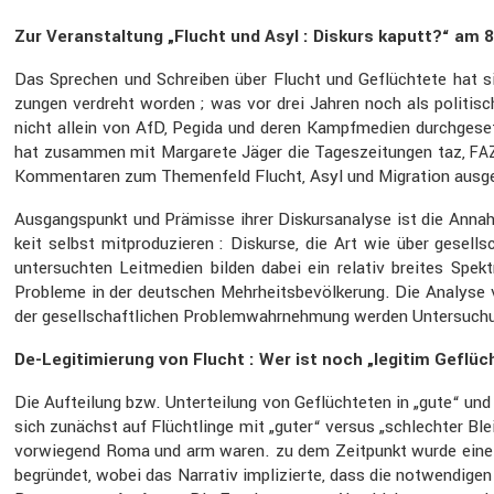
Zur Veran­stal­tung „Flucht und Asyl : Diskurs kaputt?“ am 
Das Sprechen und Schreiben über Flucht und Geflüch­tete hat si
zungen verdreht worden ; was vor drei Jahren noch als politisch
nicht allein von AfD, Pegida und deren Kampf­me­dien durch­ge­s
hat zusammen mit Marga­rete Jäger die Tages­zei­tungen taz,
FA
Kommen­taren zum Themen­feld Flucht, Asyl und Migra­tion ausge
Ausgangs­punkt und Prämisse ihrer Diskurs­ana­lyse ist die Annahm
keit selbst mitpro­du­zieren : Diskurse, die Art wie über gesell­
unter­suchten Leitme­dien bilden dabei ein relativ breites Spekt
Probleme in der deutschen Mehrheits­be­völ­ke­rung. Die Analyse
der gesell­schaft­li­chen Problem­wahr­neh­mung werden Unter­su­ch
De-Legiti­mie­rung von Flucht : Wer ist noch „legitim Geflüch
Die Auftei­lung bzw. Unter­tei­lung von Geflüch­teten in „gute“ 
sich zunächst auf Flücht­linge mit „guter“ versus „schlechter Blei
vorwie­gend Roma und arm waren. zu dem Zeitpunkt wurde eine sc
begründet, wobei das Narrativ impli­zierte, dass die notwen­digen I