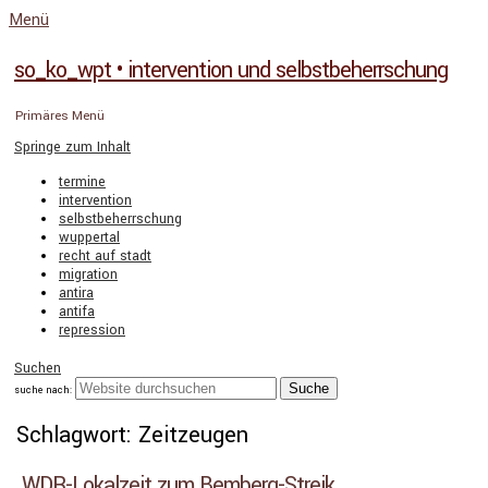
Menü
so_ko_wpt • intervention und selbstbeherrschung
Primäres Menü
Springe zum Inhalt
termine
intervention
selbstbeherrschung
wuppertal
recht auf stadt
migration
antira
antifa
repression
Suchen
suche nach:
Schlagwort: Zeitzeugen
WDR-Lokalzeit zum Bemberg-Streik