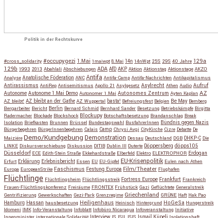
Politik in der Rechtskurve
#occupygezi
1.Mai
129a
#cross_solidarity
1maiwpt
8.Mai
14n
14nWpt
25S
29S
40 Jahre
129b
ADA
1993
2013
Abahlali
Abschiebungen
AfD
AKP
Aktion
Aktionstag
Aktionstage
AKZO
Antifa
Anatolische Föderation
Analyse
ANC
Antifa-Camp
Antifa-Nachrichten
Antikapitalismus
Antirassismus
Asylrecht
Aufruf
AntiRep
Antisemitismus
Apollo 21
Asylgesetz
Athen
Audio
AZ
Autonome
Autonome 1.Mai Demo
Autonomes Zentrum
Autonomer 1.Mai
Ayten Kaplan
Be May
AZ bleibt!
AZ bleibt an der Gathe
AZ Wuppertal
basta!
Befreiungsfest
Belgien
Bemberg
Berlin
Bergarbeiter
Bericht
Bernard Schmid
Bernhard Sander
Besetzung
Betriebskämpfe
Birgitta
Blockupy
Radermacher
Blockade
Blockshock
Botschaftsbesetzung
Brandanschlag
Break
Isolation
Briefkasten
Brunnen
Brüssel
Bundestagswahl
BusfahrerInnen
Bündnis gegen Nazis
Bürgerbegehren
BürgerInnenbegehren
Calais
Camp
Chrysi Avgi
CityKirche
Cizre
Debatte
De
Demo/Kundgebung
Demonstration
Maiziére
Dessau
Deutschland
DGB
DHKP-C
Die
Döppersberg
döpps105
LINKE
Diskursverschiebung
Diskussion
DITIB
Dublin III
Duterte
Düsseldorf
Erdogan
ECE
Edith-Stein Straße
Ekkehardstraße
Elberfeld
Elektro
ELEKTROPHOR
EU-Krisenpolitik
Erfurt
Erklärung
Erlebnisbericht
Essen
EU
EU-Gipfel
Eulen nach Athen
Faschismus
Festung Europa
Film/Theater
Europa
EuropeanStrike
Flughafen
Flüchtlinge
Fortress Europe
Frankfurt
Flüchtlingsheim
Flüchtlingsstreik
Frankreich
Frauen-Flüchtlingskonferenz
Freiräume
FRONTEX
Frühstück
Gazi
Geflüchtete
Generalstreik
Griechenland
Gentrifizierung
Gewerkschaften
Gezi-Park
Grenzregime
GRÜNE
Haft
Hak Pao
Hassan
Heiligenhaus
HoGeSa
Hamburg
hausbesetzung
Heinisch
Hintergrund
Hungerstreik
Idomeni
IMK
Info-Veranstaltung
Infoblatt
Infobüro Nicaragua
Infoveranstaltung
Initiative
Interview
Ismail Küpeli
Innenminister
internationale Solidarität
IS
ISIL
ISIS
Isolationshaft