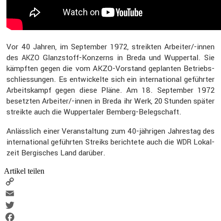
Vor 40 Jahren, im September 1972, streikten Arbei­ter/-innen
des
Glanz­stoff-Konzerns in Breda und Wuppertal. Sie
AKZO
kämpften gegen die vom AKZO-Vorstand geplanten Betriebs­
schlies­sungen. Es entwi­ckelte sich ein inter­na­tional geführter
Arbeits­kampf gegen diese Pläne. Am 18. September 1972
besetzten Arbei­ter/-innen in Breda ihr Werk, 20 Stunden später
streikte auch die Wupper­taler Bemberg-Beleg­schaft.
Anläss­lich einer Veran­stal­tung zum 40-jährigen Jahrestag des
inter­na­tional geführten Streiks berich­tete auch die
Lokal­
WDR
zeit Bergi­sches Land darüber.
Artikel teilen
Copy
Link
Email
Twitter