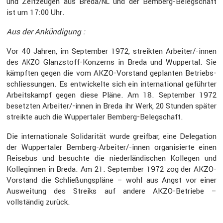
und Zeitzeugen aus Breda/
und der Bemberg-Beleg­schaft
NL
ist um 17:00 Uhr.
Aus der Ankün­di­gung :
Vor 40 Jahren, im September 1972, streikten Arbei­ter/-innen
des
Glanz­stoff-Konzerns in Breda und Wuppertal. Sie
AKZO
kämpften gegen die vom AKZO-Vorstand geplanten Betriebs­
schlies­sungen. Es entwi­ckelte sich ein inter­na­tional geführter
Arbeits­kampf gegen diese Pläne. Am 18. September 1972
besetzten Arbei­ter/-innen in Breda ihr Werk, 20 Stunden später
streikte auch die Wupper­taler Bemberg-Beleg­schaft.
Die inter­na­tio­nale Solida­rität wurde greifbar, eine Delega­tion
der Wupper­taler Bemberg-Arbei­ter/-innen organi­sierte einen
Reisebus und besuchte die nieder­län­di­schen Kollegen und
Kolle­ginnen in Breda. Am 21. September 1972 zog der AKZO-
Vorstand die Schlie­ßungs­pläne – wohl aus Angst vor einer
Auswei­tung des Streiks auf andere AKZO-Betriebe –
vollständig zurück.