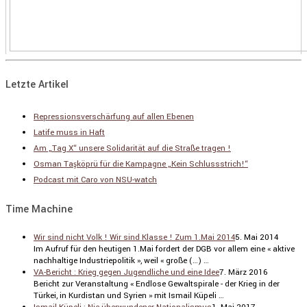
Letzte Artikel
Repressionsverschärfung auf allen Ebenen
Latife muss in Haft
Am „Tag X“ unsere Solidarität auf die Straße tragen !
Osman Taşköprü für die Kampagne „Kein Schlussstrich!“
Podcast mit Caro von NSU-watch
Time Machine
Wir sind nicht Volk ! Wir sind Klasse ! Zum 1.Mai 2014
5. Mai 2014
Im Aufruf für den heutigen 1.Mai fordert der DGB vor allem eine « aktive
nachhal­tige Indus­trie­po­litik », weil « große (…) …
VA-Bericht : Krieg gegen Jugendliche und eine Idee
7. März 2016
Bericht zur Veran­stal­tung « Endlose Gewalt­spi­rale - der Krieg in der
Türkei, in Kurdi­stan und Syrien » mit Ismail Küpeli …