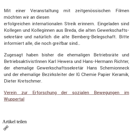
Mit einer Veran­stal­tung mit zeitge­nös­si­schen Filmen
möchten wir an diesen
erfolg­rei­chen inter­na­tio­nalen Streik erinnern. Einge­laden sind
Kollegen und Kolle­ginnen aus Breda, die alten Gewerk­schafts­
se­kre­täre und natür­lich die alte Bemberg-Beleg­schaft. Bitte
infor­miert alle, die noch greifbar sind…
Zugesagt haben bisher die ehema­ligen Betriebs­räte und
Betriebs­ak­ti­vis­tInnen Karl Hewera und Hans-Hermann Richter,
der ehema­lige Gewerk­schafts­se­kretär Hans Schemi­on­neck
und der ehema­lige Bezirks­leiter der
Chemie Papier Keramik,
IG
Dieter Kretschmer.
Verein zur Erfor­schung der sozialen Bewegungen im
Wuppertal
Artikel teilen