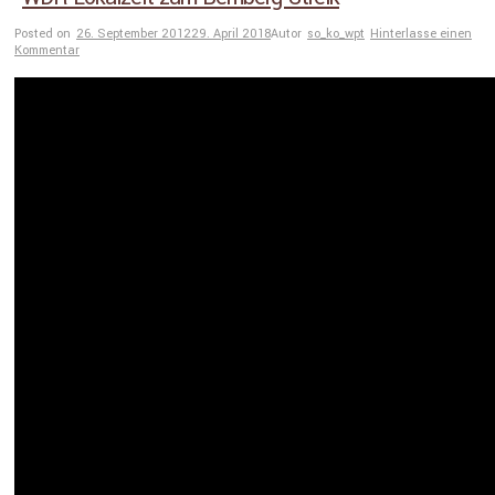
Posted on
26. September 2012
29. April 2018
Autor
so_ko_wpt
Hinterlasse einen
Kommentar