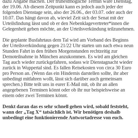
dazu Angabe machen. Der frühestmögliche Termin wäre Dienstag,
der 19.06. Ab diesem Zeitpunkt kann es jedoch auch jeder der
folgenden Dienstage sein, also der 26.06., der 03.07. oder auch der
10.07. Das hängt davon ab, wieviel Zeit sich der Senat mit der
Urteilsfindung lässt und ob er den Nebenklagevertreter*innen die
Gelegenheit geben möchte, an der Urteilsverkündung teilzunehmen.
Die geplante Busfahrtaus dem Tal wird am Vorband des Beginns
der Urteilsverkündung gegen 21/22 Uhr starten um nach etwa neun
Stunden Fahrt in den frühen Morgenstunden rechtzeitig zur
Demoteilnahme in München anzukommen. Es wird am gleichen
Tag auch wieder zurückgefahren, sodass wir Dienstagnacht wieder
zurück in Wuppertal sind. Es fallen Reisekosten von circa 30 Euro
pro Person an. (Wenn das ein Hindernis darstellen sollte, ihr aber
unbedingt mitfahren wollt, lässt sich darüber auch gemeinsam
sprechen.) Bitte teilt uns in eurer E-Mail mit, ob ihr an allen
angegebenen Terminen könnt oder ob ihr nur beispielsweise an
einem oder zwei Terminen könnt.
Denkt daran das es sehr schnell gehen wird, sobald feststeht,
wann der „Tag X“ tatsächlich ist. Wir benötigen deshalb
unbedingt eine funktionierende Antwortadresse von euch.