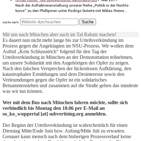
Ismail Küpeli : Nie überwundener Nationalismus
1. Mai 2017
Nach der Auftakt­ver­an­stal­tung unserer Reihe „Politik in der Rechts­
kurve” zu den Philli­pinen unter Rodrigo Duterte mit Niklas Reese …
suche nach:
Mit uns nach München aber auch im Tal Rabatz machen!
Es dauert nun nicht mehr lange bis zur Urteilsverkündung im
Prozess gegen die Angeklagten im NSU-Prozess. Wir wollen dem
Aufruf „Kein Schlussstrich“ folgend für den Tag der
Urteilsverkündung in München an der Demonstration teilnehmen,
um unsere Solidarität mit den Angehörigen der Opfer zu zeigen.
Nach den falschen Versprechen der lückenlosen Aufklärung, den
katastrophalen Ermittlungen und dem Desinteresse sowie den
Verleumdungen gegen die Opfer ist ein solidarisches
Beisammenstehen und zusammen auf die Straße gehen das mindeste
was wir tun können.
Wer mit dem Bus nach München fahren möchte, sollte sich
verbindlich bis Montag den 18.06 per E-Mail an
so_ko_wuppertal [at] subvertising.org anmelden.
Der Beginn der Urteilsverkündung ist wahrscheinlich für einen
Dienstag Mitte/Ende Juni bzw. Anfang/Mitte Juli zu erwarten.
Genauer kann mensch nach dem bisherigen Prozessverlauf keine