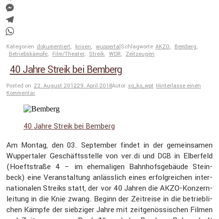
Facebook
Messenger
Telegram
WhatsApp
Kategorien
dokumentiert
,
krisen
,
wuppertal
Schlagworte
AKZO
,
Bemberg
,
Betriebskämpfe
,
Film/Theater
,
Streik
,
WDR
,
Zeitzeugen
40 Jahre Streik bei Bemberg
Posted on
22. August 2012
29. April 2018
Autor
so_ko_wpt
Hinterlasse einen
Kommentar
40 Jahre Streik bei Bemberg
Am Montag, den 03. September findet in der gemein­samen
Wupper­taler Geschäfts­stelle von ver.di und
in Elber­feld
DGB
(Hoeft­straße 4 – im ehema­ligen Bahnhofs­ge­bäude Stein­
beck) eine Veran­stal­tung anläss­lich eines erfolg­rei­chen inter­
na­tio­nalen Streiks statt, der vor 40 Jahren die AKZO-Konzern­
lei­tung in die Knie zwang. Beginn der Zeitreise in die betrieb­li­
chen Kämpfe der siebziger Jahre mit zeitge­nös­si­schen Filmen