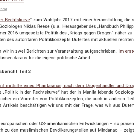
entar
der Rechts­kurve
“ zum Wahljahr 2017 mit einer Veran­stal­tung, die s
zio­logen Niklas Reese (u.a. Heraus­geber des „Handbuch Philip­pin
mmer 2016 umgesetzte Politik des „Kriegs gegen Drogen“ näher zu 
keiten des autori­tären Politik­kon­zepts Dutertes mit aktuellen rech
 wir in zwei Berichten zur Veran­stal­tung aufge­schrieben.
Im erst
ssen daraus für die eigene politi­sche Arbeit.
bericht Teil 2
i­dent mithilfe eines Phantasmas, nach dem Drogen­händler und Drog
e „Politik in der Rechts­kurve“ hat der in Manila lebende Sozio­log
icher ein Vorreiter von Politik­kon­zepten, die auch in anderen Tei
 Artikels beschäf­tigen wir uns mit der Frage, was wir aus Dutert
en“ europäi­schen oder US-ameri­ka­ni­schen Entwick­lungen – so präsen
 zu den musli­mi­schen Bevöl­ke­rungs­teilen auf Mindanao – zeigt