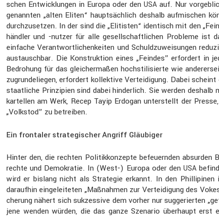
schen Entwick­lungen in Europa oder den
auf. Nur vorgeb­li
USA
genannten „alten Eliten“ haupt­säch­lich deshalb aufmi­schen kö
durch­zu­setzen. In der sind die „Elitisten“ identisch mit den „Fe
händler und -nutzer für alle gesell­schaft­li­chen Probleme is
einfache Verant­wort­li­chen­keiten und Schuld­zu­wei­sungen red
austauschbar. Die Konstruk­tion eines „Feindes” erfor­dert in je
Bedro­hung für das gleicher­maßen hochsti­li­sierte wie andere
zugrun­de­liegen, erfor­dert kollek­tive Vertei­di­gung. Dabei sch
staat­liche Prinzi­pien sind dabei hinder­lich. Sie werden desha
kar­tellen am Werk, Recep Tayip Erdogan unter­stellt der Press
„Volkstod” zu betreiben.
Ein frontaler strategischer Angriff Gläubiger
Hinter den, die rechten Politik­kon­zepte befeu­ernden absurden B
rechte und Demokratie. In (West-) Europa oder den
befind
USA
wird er bislang nicht als Strategie erkannt. In den Philli­pinen 
daraufhin einge­lei­teten „Maßnahmen zur Vertei­di­gung des Vokes
che­rung nähert sich sukzes­sive dem vorher nur sugge­rierten „ge
jene wenden würden, die das ganze Szenario überhaupt erst ers