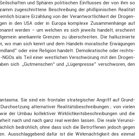
Seilschaften und Sphären politi­schen Einflusses der von ihm so
mm zugeschnit­tene Beschrei­bung der philli­pi­ni­schen Realität
emlich bizarre Erzäh­lung von der Verant­wort­lich­keit der Drogen­
ungen in den
oder in Europa komplexe Zusam­men­hänge auf
USA
ig benannt werden – um welchen es sich jeweils handelt, erscheint
lge­mein anerkannte Grenzen zu überschreiten. Die hallu­zi­nierte
wesen, wo man sich kennt und dem Handeln morali­sche Erwägungen
bend­land” oder eine Religion handelt. Demokra­ti­sche oder rechts­
hts-NGOs als Teil einer westli­chen Verschwö­rung mit den Drogen­
a haben sich „Gutmen­schen“ und „Lügen­presse” verschworen, den
antasma. Sie sind ein frontaler strate­gi­scher Angriff auf Grund­
h­set­zung alter­na­tiver Reali­täts­be­schrei­bungen ; von vielen
wie der Umbau kollek­tiver Wirklich­keits­be­schrei­bungen und die
hr­heit nach und nach ganz real werden lassen. Die reale Verun­si­
äch­lich bedroh­lich, ohne dass sich die Betrof­fenen jedoch gegen
. Ausschlag­ge­bend dafür ist die Wirkmäch­tig­keit des einmal