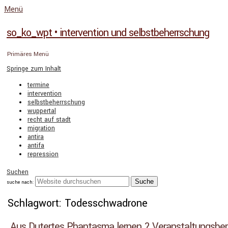
Menü
so_ko_wpt • intervention und selbstbeherrschung
Primäres Menü
Springe zum Inhalt
termine
intervention
selbstbeherrschung
wuppertal
recht auf stadt
migration
antira
antifa
repression
Suchen
suche nach:
Schlagwort: Todesschwadrone
Aus Dutertes Phantasma lernen ? Veranstaltungsberi