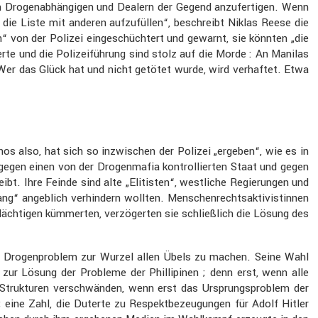
en Drogen­ab­hän­gigen und Dealern der Gegend anzufer­tigen. Wenn
 die Liste mit anderen aufzu­füllen“, beschreibt Niklas Reese die
n“ von der Polizei einge­schüch­tert und gewarnt, sie könnten „die
rte und die Polizei­füh­rung sind stolz auf die Morde : An Manilas
. Wer das Glück hat und nicht getötet wurde, wird verhaftet. Etwa
inos also, hat sich so inzwi­schen der Polizei „ergeben“, wie es in
ch gegen einen von der Drogen­mafia kontrol­lierten Staat und gegen
eibt. Ihre Feinde sind alte „Elitisten“, westliche Regie­rungen und
“ angeb­lich verhin­dern wollten. Menschen­rechts­ak­ti­vis­tinnen
äch­tigen kümmerten, verzö­gerten sie schließ­lich die Lösung des
as Drogen­pro­blem zur Wurzel allen Übels zu machen. Seine Wahl
zur Lösung der Probleme der Philli­pinen ; denn erst, wenn alle
e Struk­turen verschwänden, wenn erst das Ursprungs­pro­blem der
eine Zahl, die Duterte zu Respekt­be­zeu­gungen für Adolf Hitler