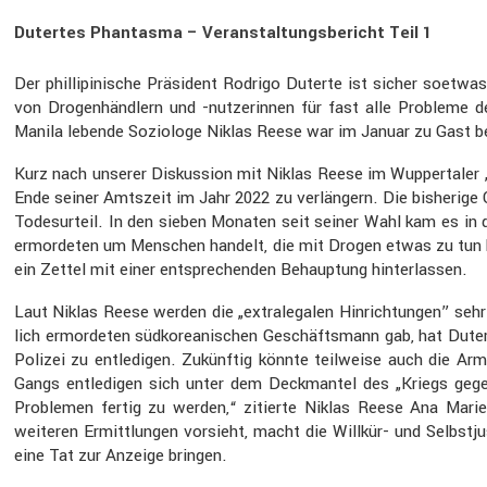
Dutertes Phantasma – Veranstaltungsbericht Teil 1
Der philli­pi­ni­sche Präsi­dent Rodrigo Duterte ist sicher soetwa
von Drogen­händ­lern und -nutze­rinnen für fast alle Probleme der
Manila lebende Sozio­loge Niklas Reese war im Januar zu Gast bei
Kurz nach unserer Diskus­sion mit Niklas Reese im Wupper­taler 
Ende seiner Amtszeit im Jahr 2022 zu verlän­gern. Die bishe­rige Q
Todes­ur­teil. In den sieben Monaten seit seiner Wahl kam es in de
ermor­deten um Menschen handelt, die mit Drogen etwas zu tun hab
ein Zettel mit einer entspre­chenden Behaup­tung hinter­lassen.
Laut Niklas Reese werden die „extra­le­galen Hinrich­tungen” se
lich ermor­deten südko­rea­ni­schen Geschäfts­mann gab, hat Duter
Polizei zu entle­digen. Zukünftig könnte teilweise auch die Ar
Gangs entle­digen sich unter dem Deckmantel des „Kriegs gegen 
Problemen fertig zu werden,“ zitierte Niklas Reese Ana Marie P
weiteren Ermitt­lungen vorsieht, macht die Willkür- und Selbst­ju
eine Tat zur Anzeige bringen.