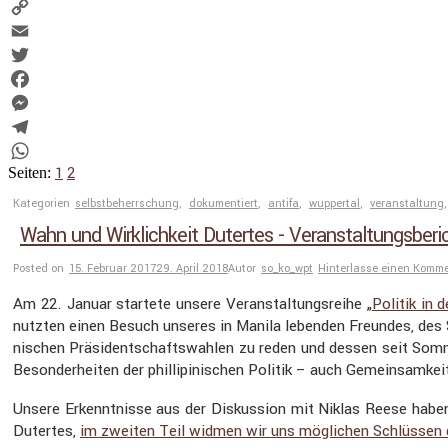
Copy
Link
Email
Twitter
Facebook
Messenger
Telegram
1
2
WhatsApp
Seiten:
Kategorien
selbstbeherrschung
,
dokumentiert
,
antifa
,
wuppertal
,
veranstaltung
Wahn und Wirklichkeit Dutertes - Veranstaltungsberic
Posted on
15. Februar 2017
29. April 2018
Autor
so_ko_wpt
Hinterlasse einen Komm
Am 22. Januar startete unsere Veran­stal­tungs­reihe „
Politik in 
nutzten einen Besuch unseres in Manila lebenden Freundes, des So
ni­schen Präsi­dent­schafts­wahlen zu reden und dessen seit So
Beson­der­heiten der philli­pi­ni­schen Politik – auch Gemein­sam­
Unsere Erkennt­nisse aus der Diskus­sion mit Niklas Reese haben 
Dutertes,
im zweiten Teil widmen wir uns mögli­chen Schlüssen da