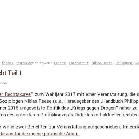
,
flshbck
,
textwüste
Schlagworte
Duterte
,
Faschismus
,
Niklas Reese
,
Phillipinen
,
Po
ht Teil 1
entar
der Rechts­kurve
” zum Wahljahr 2017 mit einer Veran­stal­tung, die s
zio­logen Niklas Reese (u.a. Heraus­geber des „Handbuch Philip­pin
mmer 2016 umgesetzte Politik des „Kriegs gegen Drogen” näher zu 
keiten des autori­tären Politik­kon­zepts Dutertes mit aktuellen rech
wir in zwei Berichten zur Veran­stal­tung aufge­schrieben. Im erst
raus für die eigene politi­sche Arbeit
.