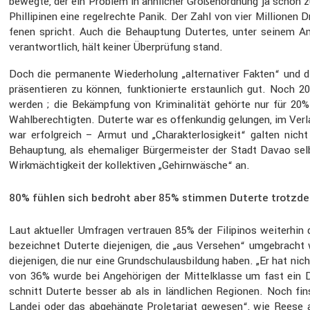
bewegte, der ein Problem in ähnli­cher Größen­ord­nung ja schon
Philli­pinen eine regel­rechte Panik. Der Zahl von vier Millionen 
fenen spricht. Auch die Behaup­tung Dutertes, unter seinem Amts
verant­wort­lich, hält keiner Überprü­fung stand.
Doch die perma­nente Wieder­ho­lung „alter­na­tiver Fakten“ und di
präsen­tieren zu können, funktio­nierte erstaun­lich gut. Noch 
werden ; die Bekämp­fung von Krimi­na­lität gehörte nur für 20
Wahlbe­rech­tigten. Duterte war es offen­kundig gelungen, im Verla
war erfolg­reich – Armut und „Charak­ter­lo­sig­keit“ galten nic
Behaup­tung, als ehema­liger Bürger­meister der Stadt Davao selbe
Wirkmäch­tig­keit der kollek­tiven „Gehirn­wä­sche“ an.
80% fühlen sich bedroht aber 85% stimmen Duterte trotzd
Laut aktueller Umfragen vertrauen 85% der Filipinos weiterhin d
bezeichnet Duterte dieje­nigen, die „aus Versehen“ umgebracht we
dieje­nigen, die nur eine Grund­schul­aus­bil­dung haben. „Er ha
von 36% wurde bei Angehö­rigen der Mittel­klasse um fast ein Dr
schnitt Duterte besser ab als in ländli­chen Regionen. Noch fin
Landei oder das abgehängte Prole­ta­riat gewesen“, wie Reese aus