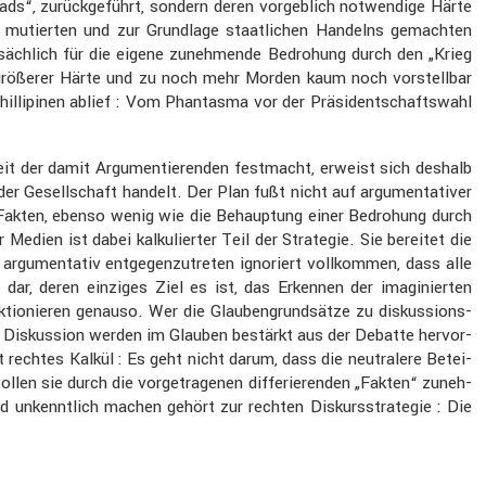
ds“, zurück­ge­führt, sondern deren vorgeb­lich notwen­dige Härte
it mutierten und zur Grund­lage staat­li­chen Handelns gemachten
säch­lich für die eigene zuneh­mende Bedro­hung durch den „Krieg
noch größerer Härte und zu noch mehr Morden kaum noch vorstellbar
hilli­pinen ablief : Vom Phantasma vor der Präsi­dent­schafts­wahl
heit der damit Argumen­tie­renden festmacht, erweist sich deshalb
der Gesell­schaft handelt. Der Plan fußt nicht auf argumen­ta­tiver
uf Fakten, ebenso wenig wie die Behaup­tung einer Bedro­hung durch
Medien ist dabei kalku­lierter Teil der Strategie. Sie bereitet die
r argumen­tativ entge­gen­zu­treten ignoriert vollkommen, dass alle
 dar, deren einziges Ziel es ist, das Erkennen der imagi­nierten
tio­nieren genauso. Wer die Glauben­grund­sätze zu diskus­si­ons­
er Diskus­sion werden im Glauben bestärkt aus der Debatte hervor­
t rechtes Kalkül : Es geht nicht darum, dass die neutra­lere Betei­
len sie durch die vorge­tra­genen diffe­rie­renden „Fakten“ zuneh­
nkennt­lich machen gehört zur rechten Diskurs­stra­tegie : Die