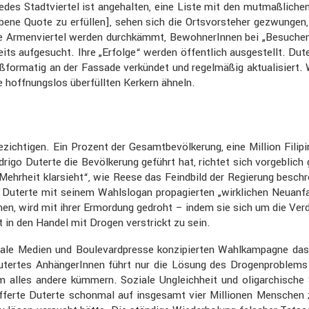
edes Stadt­viertel ist angehalten, eine Liste mit den mutmaß­li­ch
bene Quote zu erfüllen], sehen sich die Ortsvor­steher gezwungen,
Die Armen­viertel werden durch­kämmt, Bewoh­ne­rInnen bei „Besuche
ts aufge­sucht. Ihre „Erfolge“ werden öffent­lich ausge­stellt. Dute
for­matig an der Fassade verkündet und regel­mäßig aktua­li­siert
 hoffnungslos überfüllten Kerkern ähneln.
ch­tigen. Ein Prozent der Gesamt­be­völ­ke­rung, eine Million Filip
odrigo Duterte die Bevöl­ke­rung geführt hat, richtet sich vorgeb­li
Mehrheit klarsieht“, wie Reese das Feind­bild der Regie­rung beschr
 Duterte mit seinem Wahlslogan propa­gierten „wirkli­chen Neuan­fang
men, wird mit ihrer Ermor­dung gedroht – indem sie sich um die Verd
t in den Handel mit Drogen verstrickt zu sein.
oziale Medien und Boule­vard­presse konzi­pierten Wahlkam­pagne d
ertes Anhän­ge­rInnen führt nur die Lösung des Drogen­pro­blems 
m alles andere kümmern. Soziale Ungleich­heit und oligar­chi­sch
ferte Duterte schonmal auf insge­samt vier Millionen Menschen ; 