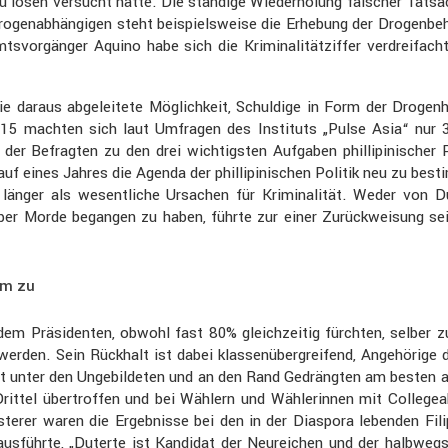
 zu lösen versucht hätte. Die ständige Wieder­ho­lung falscher Ta
Drogen­ab­hän­gigen steht beispiels­weise die Erhebung der Drogen­b
vor­gänger Aquino habe sich die Krimi­na­li­tätziffer verdrei­fac
e daraus abgelei­tete Möglich­keit, Schul­dige in Form der Drogen­hän
2015 machten sich laut Umfragen des Insti­tuts „Pulse Asia“ nur 
% der Befragten zu den drei wichtigsten Aufgaben philli­pi­ni­sch
uf eines Jahres die Agenda der philli­pi­ni­schen Politik neu zu besti
ht länger als wesent­liche Ursachen für Krimi­na­lität. Weder von D
r Morde begangen zu haben, führte zur einer Zurück­wei­sung seiner
em zu
em Präsi­denten, obwohl fast 80% gleich­zeitig fürchten, selber 
rden. Sein Rückhalt ist dabei klassen­über­grei­fend, Angehö­rige 
t nicht unter den Ungebil­deten und an den Rand Gedrängten am beste
ittel übertroffen und bei Wählern und Wähle­rinnen mit Colle­ge­a
sterer waren die Ergeb­nisse bei den in der Diaspora lebenden Fil
führte, „Duterte ist Kandidat der Neurei­chen und der halbwegs Erf