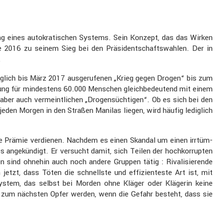
e­rung eines autokra­ti­schen Systems. Sein Konzept, das das Wirken
itte 2016 zu seinem Sieg bei den Präsi­dent­schafts­wahlen. Der in
.
ng­lich bis März 2017 ausge­ru­fenen „Krieg gegen Drogen“ bis zum
i­gung für mindes­tens 60.000 Menschen gleich­be­deu­tend mit einem
 aber auch vermeint­li­chen „Drogen­süch­tigen“. Ob es sich bei den
eden Morgen in den Straßen Manilas liegen, wird häufig ledig­lich
eine Prämie verdienen. Nachdem es einen Skandal um einen irrtüm­
ss angekün­digt. Er versucht damit, sich Teilen der hochkor­rupten
 sind ohnehin auch noch andere Gruppen tätig : Rivali­sie­rende
tzt, dass Töten die schnellste und effizi­en­teste Art ist, mit
s­system, das selbst bei Morden ohne Kläger oder Klägerin keine
elber zum nächsten Opfer werden, wenn die Gefahr besteht, dass sie