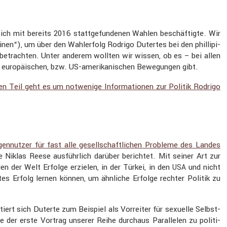
ich mit bereits 2016 statt­ge­fun­denen Wahlen beschäf­tigte. Wir
en“), um über den Wahler­folg Rodrigo Dutertes bei den philli­pi­
betrachten. Unter anderem wollten wir wissen, ob es – bei allen
ten europäi­schen, bzw. US-ameri­ka­ni­schen Bewegungen gibt.
en Teil geht es um notwe­nige Infor­ma­tionen zur Politik Rodrigo
en­nutzer für fast alle gesell­schaft­li­chen Probleme des Landes
e Niklas Reese ausführ­lich darüber berichtet. Mit seiner Art zur
len der Welt Erfolge erzielen, in der Türkei, in den
und nicht
USA
es Erfolg lernen können, um ähnliche Erfolge rechter Politik zu
­tiert sich Duterte zum Beispiel als Vorreiter für sexuelle Selbst­
e der erste Vortrag unserer Reihe durchaus Paral­lelen zu politi­