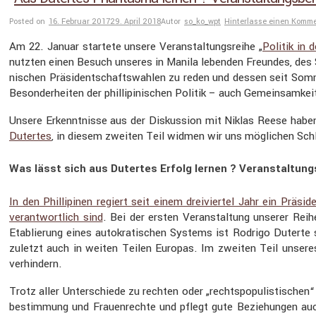
Posted on
16. Februar 2017
29. April 2018
Autor
so_ko_wpt
Hinterlasse einen Komm
Am 22. Januar startete unsere Veran­stal­tungs­reihe „
Politik in 
nutzten einen Besuch unseres in Manila lebenden Freundes, des So
ni­schen Präsi­dent­schafts­wahlen zu reden und dessen seit So
Beson­der­heiten der philli­pi­ni­schen Politik – auch Gemein­sam­
Unsere Erkennt­nisse aus der Diskus­sion mit Niklas Reese haben
Dutertes
, in diesem zweiten Teil widmen wir uns mögli­chen Schlü
Was lässt sich aus Dutertes Erfolg lernen ? Veranstaltungs
In den Philli­pinen regiert seit einem dreiviertel Jahr ein Präs
verant­wort­lich sind
. Bei der ersten Veran­stal­tung unserer Reih
Etablie­rung eines autokra­ti­schen Systems ist Rodrigo Duterte s
zuletzt auch in weiten Teilen Europas. Im zweiten Teil unseres
verhin­dern.
Trotz aller Unter­schiede zu rechten oder „rechts­po­pu­lis­ti­sch
be­stim­mung und Frauen­rechte und pflegt gute Bezie­hungen auch