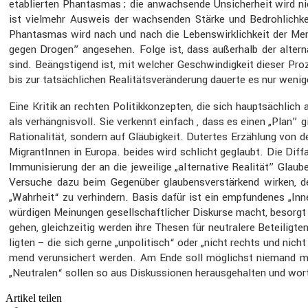
etablierten Phantasmas ; die anwach­sende Unsicher­heit wird nic
ist vielmehr Ausweis der wachsenden Stärke und Bedroh­lich­keit
Phantasmas wird nach und nach die Lebens­wirk­lich­keit der Men
gegen Drogen” angesehen. Folge ist, dass außer­halb der alter­na
sind. Beängs­ti­gend ist, mit welcher Geschwin­dig­keit dieser Pr
bis zur tatsäch­li­chen Reali­täts­ver­än­de­rung dauerte es nur wen
Eine Kritik an rechten Politik­kon­zepten, die sich haupt­säch­l
als verhäng­nis­voll. Sie verkennt einfach , dass es einen „Plan” 
Ratio­na­lität, sondern auf Gläubig­keit. Dutertes Erzäh­lung von
Migran­tInnen in Europa. beides wird schlicht geglaubt. Die Diffa­
Immuni­sie­rung der an die jewei­lige „alter­na­tive Realität” Gla
Versuche dazu beim Gegen­über glaubens­ver­stär­kend wirken, de
„Wahrheit“ zu verhin­dern. Basis dafür ist ein empfun­denes „Inn
wür­digen Meinungen gesell­schaft­li­cher Diskurse macht, besorg
gehen, gleich­zeitig werden ihre Thesen für neutra­lere Betei­ligt
ligten – die sich gerne „unpoli­tisch“ oder „nicht rechts und nic
mend verun­si­chert werden. Am Ende soll möglichst niemand me
„Neutralen“ sollen so aus Diskus­sionen heraus­ge­halten und wortw
Artikel teilen