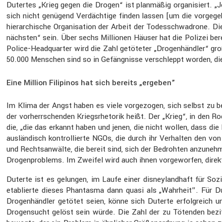
Dutertes „Krieg gegen die Drogen“ ist planmäßig organi­siert. „J
sich nicht genügend Verdäch­tige finden lassen [um die vorge­ge­
hierar­chi­sche Organi­sa­tion der Arbeit der Todes­schwa­drone. 
nächsten“ sein. Über sechs Millionen Häuser hat die Polizei berei
Police-Headquarter wird die Zahl getöteter „Drogen­händler“ groß
50.000 Menschen sind so in Gefäng­nisse verschleppt worden, die
Eine Million Filipinos hat sich bereits „ergeben”
Im Klima der Angst haben es viele vorge­zogen, sich selbst zu bezi
der vorherr­schenden Kriegs­rhe­torik heißt. Der „Krieg“, in den R
die, „die das erkannt haben und jenen, die nicht wollen, dass die 
auslän­disch kontrol­lierte NGOs, die durch ihr Verhalten den von
und Rechts­an­wälte, die bereit sind, sich der Bedrohten anzuneh
Drogen­pro­blems. Im Zweifel wird auch ihnen vorge­worfen, direk
Duterte ist es gelungen, im Laufe einer disney­land­haft für S
etablierte dieses Phantasma dann quasi als „Wahrheit”. Für Dut
Drogen­händler getötet seien, könne sich Duterte erfolg­reich u
Drogen­sucht gelöst sein würde. Die Zahl der zu Tötenden bezif­