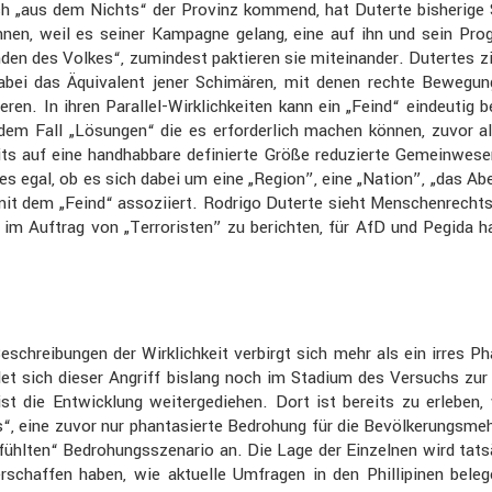
ch „aus dem Nichts“ der Provinz kommend, hat Duterte bishe­rige 
nnen, weil es seiner Kampagne gelang, eine auf ihn und sein Progra
inden des Volkes“, zumin­dest paktieren sie mitein­ander. Dutertes zi
t dabei das Äquiva­lent jener Schimären, mit denen rechte Beweg
uzieren. In ihren Parallel-Wirklich­keiten kann ein „Feind“ eindeut
dem Fall „Lösungen“ die es erfor­der­lich machen können, zuvor al
r­seits auf eine handhab­bare definierte Größe reduzierte Gemein­
eint es egal, ob es sich dabei um eine „Region”, eine „Nation”, „das A
lb mit dem „Feind“ assozi­iert. Rodrigo Duterte sieht Menschen­rec
e, im Auftrag von „Terro­risten” zu berichten, für AfD und Pegid
eschrei­bungen der Wirklich­keit verbirgt sich mehr als ein irres Ph
et sich dieser Angriff bislang noch im Stadium des Versuchs zur Durc
ist die Entwick­lung weiter­ge­diehen. Dort ist bereits zu erleben, 
“, eine zuvor nur phanta­sierte Bedro­hung für die Bevöl­ke­rungs­me
fühlten“ Bedro­hungs­sze­nario an. Die Lage der Einzelnen wird tats
chaffen haben, wie aktuelle Umfragen in den Philli­pinen belegen