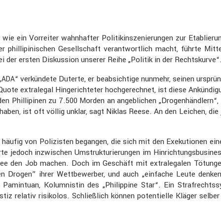
s wie ein Vorreiter wahnhafter Politik­in­sze­nie­rungen zur Etabli
 philli­pi­ni­schen Gesell­schaft verant­wort­lich macht, führte M
 der ersten Diskus­sion unserer Reihe „Politik in der Rechts­kurve“
„
“ verkün­dete Duterte, er beabsich­tige nunmehr, seinen ursprü
ADA
uote extra­legal Hinge­rich­teter hochge­rechnet, ist diese Ankün­d
n Philli­pinen zu 7.500 Morden an angeb­li­chen „Drogen­händ­lern“,
en, ist oft völlig unklar, sagt Niklas Reese. An den Leichen, die j
hr häufig von Polizisten begangen, die sich mit den Exeku­tionen 
te jedoch inzwi­schen Umstruk­tu­rie­rungen im Hinrich­tungs­busi­ne
mee den Job machen. Doch im Geschäft mit extra­le­galen Tötungen
Drogen” ihrer Wettbe­werber, und auch „einfache Leute denken je
amin­tuan, Kolum­nistin des „Philip­pine Star“. Ein Straf­recht
stiz relativ risikolos. Schließ­lich können poten­ti­elle Kläger s