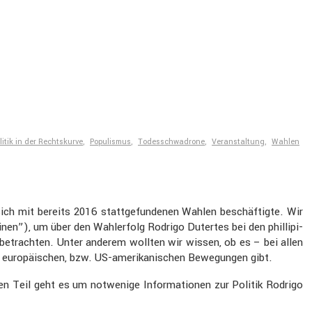
litik in der Rechtskurve
,
Populismus
,
Todesschwadrone
,
Veranstaltung
,
Wahlen
ich mit bereits 2016 statt­ge­fun­denen Wahlen beschäf­tigte. Wir
en”), um über den Wahler­folg Rodrigo Dutertes bei den philli­pi­
betrachten. Unter anderem wollten wir wissen, ob es – bei allen
ten europäi­schen, bzw. US-ameri­ka­ni­schen Bewegungen gibt.
en Teil geht es um notwe­nige Infor­ma­tionen zur Politik Rodrigo