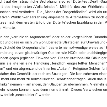
ht auf die tatsäch­liche Bedro­hung, also auf Dutertes „Death-Squa
 des imagi­nierten „Volks­feindes“. Mithilfe des zur Wirklich­ke
schen real verän­dert. Die „Macht der Drogen­händler” wird als ur
­tiven Wirklich­keits­er­zäh­lung angesie­delte Alter­na­tiven zu 
ozess nach dem ersten Erfolg der Duterte’schen Erzäh­lung in den P
ige Monate.
ich an den „verrückten Argumenten” oder an der vorgeb­li­chen Dumm
gibt und dass es sich um wohlüber­legte Strate­gien zur Umwäl­zung 
 der „Schuld der Drogen­händler” basierte nie notwen­di­ger­weise a
mie­rung zuvor glaub­wür­diger Quellen wie NGOs oder unabhän­giger 
ubenden gegen jegli­chen Einwand vor. Dieser Irratio­na­lität Gläubige
nn sie stellen eine Handlung „feind­lich einge­stellter Menschen“
en” und ein abgren­zend definiertes „Außen”. Religiöse Sekten funk
t daher das Geschäft der rechten Strategen. Die Kontra­henten ein
en mehr und mehr zu norma­li­sierten Debat­ten­bei­trägen. Auch das is
ht links“ nennen – anfangen, den Glauben zu übernehmen. Vielmehr sol
hr wissen können, was denn nun stimmt. Dieses Verwi­schen und u
ört­lich „neutra­li­siert” werden.