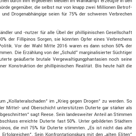
tsa­chen durch ihm ergebenen Medien im Wahlkampf erzeugte in den
e­hörde gegen­über, die selbst nur von knapp zwei Millionen Betrof­
ht und Drogen­ab­hän­gige seien für 75% der schweren Verbre­chen
dler und -nutzer für alle Übel der philli­pi­ni­schen Gesell­schaft
30% der Filli­pinos Sorgen, sie könnten Opfer eines Verbre­chens
er Politik. Vor der Wahl Mitte 2016 waren es dann schon 50% der
mmen. Die Erzäh­lung von der „Schuld” margi­na­li­sierter Süchtiger
uterte geäußerte brutale Verge­wal­ti­gungphan­ta­sien noch seine
 Konstruk­tion der philli­pi­ni­schen Realität. Bis heute hält die
zum „Kolla­te­ral­schaden“ im „Krieg gegen Drogen“ zu werden. So
der Mittel- und Oberschicht unter­stützen Duterte gar stärker als
n abgeschnitten“ sagt Reese. Sein landes­weiter Anteil an Stimmen
b­schluss erreichte Duterte fast 50%. Unter gebil­deten Städtern
ipinos, die mit 75% für Duterte stimmten. „Es ist nicht das alte
olg­rei­chen“. Sein Konfron­ta­ti­ons­kurs mit den „alten Eliten“