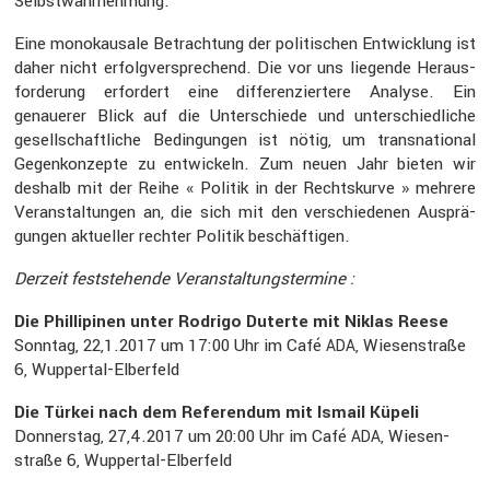
Selbst­wahr­neh­mung.
Eine monokau­sale Betrach­tung der politi­schen Entwick­lung ist
daher nicht erfolg­ver­spre­chend. Die vor uns liegende Heraus­
for­de­rung erfor­dert eine diffe­ren­zier­tere Analyse. Ein
genauerer Blick auf die Unter­schiede und unter­schied­liche
gesell­schaft­liche Bedin­gungen ist nötig, um trans­na­tional
Gegen­kon­zepte zu entwi­ckeln. Zum neuen Jahr bieten wir
deshalb mit der Reihe « Politik in der Rechts­kurve » mehrere
Veran­stal­tungen an, die sich mit den verschie­denen Ausprä­
gungen aktueller rechter Politik beschäf­tigen.
Derzeit festste­hende Veran­stal­tungs­ter­mine :
Die Philli­pinen unter Rodrigo Duterte mit Niklas Reese
Sonntag, 22,1.2017 um 17:00 Uhr im Café
, Wiesen­straße
ADA
6, Wuppertal-Elber­feld
Die Türkei nach dem Referendum mit Ismail Küpeli
Donnerstag, 27,4.2017 um 20:00 Uhr im Café
, Wiesen­
ADA
straße 6, Wuppertal-Elber­feld