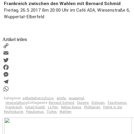
Frank­reich zwischen den Wahlen mit Bernard Schmid
Freitag, 26.5.2017 8m 20:00 Uhr im Café
, Wiesen­straße 6,
ADA
Wuppertal-Elber­feld
Artikel teilen
Copy
Link
Email
Twitter
Facebook
Messenger
Telegram
WhatsApp
Kategorien
selbstbeherrschung
,
antifa
,
wuppertal
,
veranstaltung
Schlagworte
Bernard Schmid
,
Duterte
,
Erdogan
,
Faschismus
,
Frankreich
,
Ismail Küpeli
,
Le Pen
,
Niklas Reese
,
Phillipinen
,
Politik in der
Rechtskurve
,
Populismus
,
Türkei
,
Wahlen