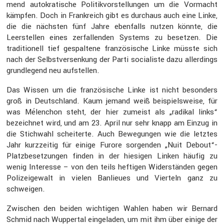
mend autokra­ti­sche Politik­vor­stel­lungen um die Vormacht
kämpfen. Doch in Frank­reich gibt es durchaus auch eine Linke,
die die nächsten fünf Jahre ebenfalls nutzen könnte, die
Leerstellen eines zerfal­lenden Systems zu besetzen. Die
tradi­tio­nell tief gespal­tene franzö­si­sche Linke müsste sich
nach der Selbst­ver­sen­kung der Parti socia­liste dazu aller­dings
grund­le­gend neu aufstellen.
Das Wissen um die franzö­si­sche Linke ist nicht beson­ders
groß in Deutsch­land. Kaum jemand weiß beispiels­weise, für
was Mélen­chon steht, der hier zumeist als „radikal links“
bezeichnet wird, und am 23. April nur sehr knapp am Einzug in
die Stich­wahl schei­terte. Auch Bewegungen wie die letztes
Jahr kurzzeitig für einige Furore sorgenden „Nuit Debout“-
Platzbesetzungen finden in der hiesigen Linken häufig zu
wenig Inter­esse – von den teils heftigen Wider­ständen gegen
Polizei­ge­walt in vielen Banlieues und Vierteln ganz zu
schweigen.
Zwischen den beiden wichtigen Wahlen haben wir Bernard
Schmid nach Wuppertal einge­laden, um mit ihm über einige der