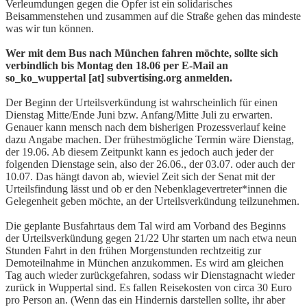
Verleumdungen gegen die Opfer ist ein solidarisches
Beisammenstehen und zusammen auf die Straße gehen das mindeste
was wir tun können.
Wer mit dem Bus nach München fahren möchte, sollte sich
verbindlich bis Montag den 18.06 per E-Mail an
so_ko_wuppertal [at] subvertising.org anmelden.
Der Beginn der Urteilsverkündung ist wahrscheinlich für einen
Dienstag Mitte/Ende Juni bzw. Anfang/Mitte Juli zu erwarten.
Genauer kann mensch nach dem bisherigen Prozessverlauf keine
dazu Angabe machen. Der frühestmögliche Termin wäre Dienstag,
der 19.06. Ab diesem Zeitpunkt kann es jedoch auch jeder der
folgenden Dienstage sein, also der 26.06., der 03.07. oder auch der
10.07. Das hängt davon ab, wieviel Zeit sich der Senat mit der
Urteilsfindung lässt und ob er den Nebenklagevertreter*innen die
Gelegenheit geben möchte, an der Urteilsverkündung teilzunehmen.
Die geplante Busfahrtaus dem Tal wird am Vorband des Beginns
der Urteilsverkündung gegen 21/22 Uhr starten um nach etwa neun
Stunden Fahrt in den frühen Morgenstunden rechtzeitig zur
Demoteilnahme in München anzukommen. Es wird am gleichen
Tag auch wieder zurückgefahren, sodass wir Dienstagnacht wieder
zurück in Wuppertal sind. Es fallen Reisekosten von circa 30 Euro
pro Person an. (Wenn das ein Hindernis darstellen sollte, ihr aber