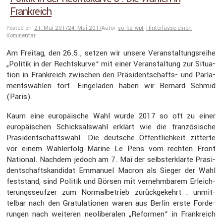
Frankreich
Posted on
21. Mai 2017
24. Mai 2017
Autor
so_ko_wpt
Hinterlasse einen
Kommentar
Am Freitag, den 26.5., setzen wir unsere Veran­stal­tungs­reihe
„Politik in der Rechts­kurve“ mit einer Veran­stal­tung zur Situa­
tion in Frank­reich zwischen den Präsi­dent­schafts- und Parla­
ments­wahlen fort. Einge­laden haben wir Bernard Schmid
(Paris).
Kaum eine europäi­sche Wahl wurde 2017 so oft zu einer
europäi­schen Schick­sals­wahl erklärt wie die franzö­si­sche
Präsi­dent­schafts­wahl. Die deutsche Öffent­lich­keit zitterte
vor einem Wahler­folg Marine Le Pens vom rechten Front
National. Nachdem jedoch am 7. Mai der selbst­er­klärte Präsi­
dent­schafts­kan­didat Emmanuel Macron als Sieger der Wahl
feststand, sind Politik und Börsen mit vernehm­barem Erleich­
te­rungs­seufzer zum Normal­be­trieb zurück­ge­kehrt : unmit­
telbar nach den Gratu­la­tionen waren aus Berlin erste Forde­
rungen nach weiteren neoli­be­ralen „Reformen“ in Frank­reich