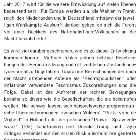
Jahr 2017 wird für die weitere Entwick­lung auf vielen Ebenen
bedeu­tend sein : Für Europa werden u.a. die Wahlen in Frank­
reich, den Nieder­landen und in Deutsch­land mitsamt der jewei­
ligen Wahlkämpfe Auskunft darüber geben, ob sich die Furcht
vor einer Rückkehr des Natio­na­lis­tisch-Völki­schen an die
Macht bewahr­heitet.
Es wird viel darüber geschrieben, wie es zu dieser Entwick­lung
kommen konnte. Vielfach fehlen jedoch richtige Beschrei­
bungen der Heraus­for­de­rung und oft verbleiben Zustands­ana­
lysen im allzu Ungefähren. Unprä­zise Bezeich­nungen der nach
der Macht strebenden Akteure als “Rechts­po­pu­listen” oder
infla­tionär verwen­dete Faschismus-Zuschrei­bungen sind die
Folge. Dabei ist das Auftreten der rechten Bewegungen
beinahe so divers wie die Gesell­schaften, die sie bekämpfen
wollen. Nur schwer lassen sich beispiels­weise program­ma­ti­
sche Überein­stim­mungen zwischen Wilders’ “Partij voor de
Vrijheid” in Holland oder der polni­schen “Prawo i Sprawi­ed­li­
wocz” (
) konstru­ieren und Donald Trump und Tayip
PIS
Erdogan verbindet auf den ersten Blick allen­falls ihre gestörte