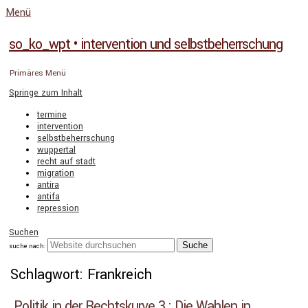
Menü
so_ko_wpt • intervention und selbstbeherrschung
Primäres Menü
Springe zum Inhalt
termine
intervention
selbstbeherrschung
wuppertal
recht auf stadt
migration
antira
antifa
repression
Suchen
suche nach:
Schlagwort: Frankreich
Politik in der Rechtskurve 3 : Die Wahlen in