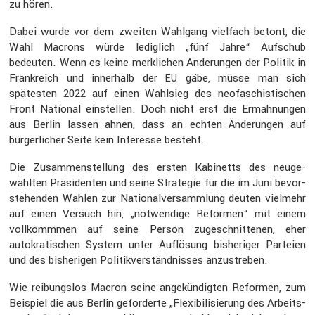
zu hören.
Dabei wurde vor dem zweiten Wahlgang vielfach betont, die
Wahl Macrons würde ledig­lich „fünf Jahre“ Aufschub
bedeuten. Wenn es keine merkli­chen Anderungen der Politik in
Frank­reich und inner­halb der
gäbe, müsse man sich
EU
spätesten 2022 auf einen Wahlsieg des neofa­schis­ti­schen
Front National einstellen. Doch nicht erst die Ermah­nungen
aus Berlin lassen ahnen, dass an echten Änderungen auf
bürger­li­cher Seite kein Inter­esse besteht.
Die Zusam­men­stel­lung des ersten Kabinetts des neuge­
wählten Präsi­denten und seine Strategie für die im Juni bevor­
ste­henden Wahlen zur Natio­nal­ver­samm­lung deuten vielmehr
auf einen Versuch hin, „notwen­dige Reformen“ mit einem
vollkommmen auf seine Person zugeschnit­tenen, eher
autokra­ti­schen System unter Auflö­sung bishe­riger Parteien
und des bishe­rigen Politik­ver­ständ­nisses anzustreben.
Wie reibungslos Macron seine angekün­digten Reformen, zum
Beispiel die aus Berlin gefor­derte „Flexi­bi­li­sie­rung des Arbeits­