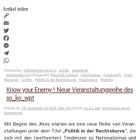
Artikel teilen
Copy
Link
Email
Twitter
Facebook
Messenger
Telegram
WhatsApp
Kategorien
selbstbeherrschung
,
antifa
,
wuppertal
,
veranstaltung
Schlagworte
Bernard Schmid
,
Faschismus
,
Frankreich
,
Front
National
,
Le Pen
,
Politik in der Rechtskurve
,
Populismus
,
Wahlen
Know your Enemy ! Neue Veranstaltungsreihe des
so_ko_wpt
Posted on
28. Dezember 2016
24. Mai 2017
Autor
so_ko_wpt
Hinterlasse einen
Kommentar
Mit Beginn des Jhres starten wir eine neue Reihe von Veran­
stal­tungen unter dem Titel „
Politik in der Rechts­kurve
”, die
sich mit den (weltweiten) Tendenzen zu Natio­na­lismus und