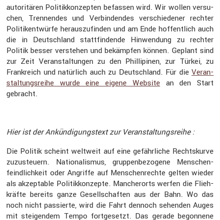
autori­tären Politik­kon­zepten befassen wird. Wir wollen versu­
chen, Trennendes und Verbin­dendes verschie­dener rechter
Politi­kent­würfe heraus­zu­finden und am Ende hoffent­lich auch
die in Deutsch­land statt­fin­dende Hinwen­dung zu rechter
Politik besser verstehen und bekämpfen können. Geplant sind
zur Zeit Veran­stal­tungen zu den Philli­pinen, zur Türkei, zu
Frank­reich und natür­lich auch zu Deutsch­land. Für die
Veran­
stal­tungs­reihe wurde eine eigene Website
an den Start
gebracht.
Hier ist der Ankün­di­gungs­text zur Veran­stal­tungs­reihe :
Die Politik scheint weltweit auf eine gefähr­liche Rechts­kurve
zuzusteuern. Natio­na­lismus, gruppen­be­zo­gene Menschen­
feind­lich­keit oder Angriffe auf Menschen­rechte gelten wieder
als akzep­table Politik­kon­zepte. Mancher­orts werfen die Flieh­
kräfte bereits ganze Gesell­schaften aus der Bahn. Wo das
noch nicht passierte, wird die Fahrt dennoch sehenden Auges
mit steigendem Tempo fortge­setzt. Das gerade begon­nene