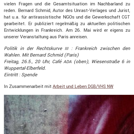
vielen Fragen und die Gesamt­si­tua­tion im Nachbar­land zu
reden. Bernard Schmid, Autor des Unrast-Verlages und Jurist,
hat u.a. für antiras­sis­ti­sche NGOs und die Gewerk­schaft
CGT
gearbeitet. Er publi­ziert regel­mäßig zu aktuellen politi­schen
Entwick­lungen in Frank­reich. Am 26. Mai wird er eigens zu
unserer Veran­stal­tung aus Paris anreisen.
Politik in der Rechts­kurve
: Frank­reich zwischen den
III
Wahlen. Mit Bernard Schmid (Paris)
Freitag, 26.5., 20 Uhr, Café
(oben), Wiesen­straße 6 in
ADA
Wuppertal-Elber­feld.
Eintritt : Spende
In Zusam­men­ar­beit mit
Arbeit und Leben
/
DGB
VHS
NW