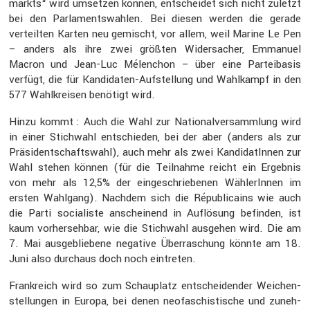
markts“ wird umsetzen können, entscheidet sich nicht zuletzt
bei den Parla­ments­wahlen. Bei diesen werden die gerade
verteilten Karten neu gemischt, vor allem, weil Marine Le Pen
– anders als ihre zwei größten Wider­sa­cher, Emmanuel
Macron und Jean-Luc Mélen­chon – über eine Partei­basis
verfügt, die für Kandi­daten-Aufstel­lung und Wahlkampf in den
577 Wahlkreisen benötigt wird.
Hinzu kommt : Auch die Wahl zur Natio­nal­ver­samm­lung wird
in einer Stich­wahl entschieden, bei der aber (anders als zur
Präsi­dent­schafts­wahl), auch mehr als zwei Kandi­da­tInnen zur
Wahl stehen können (für die Teilnahme reicht ein Ergebnis
von mehr als 12,5% der einge­schrie­benen Wähle­rInnen im
ersten Wahlgang). Nachdem sich die Républi­cains wie auch
die Parti socia­liste anschei­nend in Auflö­sung befinden, ist
kaum vorher­sehbar, wie die Stich­wahl ausgehen wird. Die am
7. Mai ausge­blie­bene negative Überra­schung könnte am 18.
Juni also durchaus doch noch eintreten.
Frank­reich wird so zum Schau­platz entschei­dender Weichen­
stel­lungen in Europa, bei denen neofa­schis­ti­sche und zuneh­