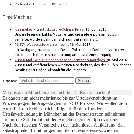
Podcast mit Caro von NSU-watch
Time Machine
Kriminelles Frühstück. Latife-Soli am Knast.
15. Juli 2013
Unsere Freundin Latife, Muzaffer und die anderen, die am 26.Juni
verhaftet wurden, befinden sich nun seit mehr als …
13.574 Wuppertaler wählen rechts
16. Mai 2017
Im Nachgang zur in unserer Reihe „Politik in der Rechts­kurve” dazwi­
schen gescho­benen Veran­stal­tung am 2. Mai zum Umgang …
Zum 8.Mai : Wie aus der deutschen Identität aussteigen ?
8. Mai 2015
Zum 8.Mai veröf­fent­li­chen wir einen Redebei­trag, den der in Köln lebende
Schrift­steller Doğan Akhanlı für die Feier am …
suche nach:
Mit uns nach München aber auch im Tal Rabatz machen!
Es dauert nun nicht mehr lange bis zur Urteilsverkündung im
Prozess gegen die Angeklagten im NSU-Prozess. Wir wollen dem
Aufruf „Kein Schlussstrich“ folgend für den Tag der
Urteilsverkündung in München an der Demonstration teilnehmen,
um unsere Solidarität mit den Angehörigen der Opfer zu zeigen.
Nach den falschen Versprechen der lückenlosen Aufklärung, den
katastrophalen Ermittlungen und dem Desinteresse sowie den