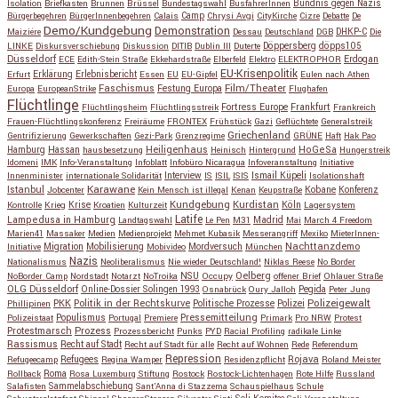
Isolation
Briefkasten
Brunnen
Brüssel
Bundestagswahl
BusfahrerInnen
Bündnis gegen Nazis
Bürgerbegehren
BürgerInnenbegehren
Calais
Camp
Chrysi Avgi
CityKirche
Cizre
Debatte
De
Demo/Kundgebung
Demonstration
Maiziére
Dessau
Deutschland
DGB
DHKP-C
Die
Döppersberg
döpps105
LINKE
Diskursverschiebung
Diskussion
DITIB
Dublin III
Duterte
Düsseldorf
Erdogan
ECE
Edith-Stein Straße
Ekkehardstraße
Elberfeld
Elektro
ELEKTROPHOR
EU-Krisenpolitik
Erfurt
Erklärung
Erlebnisbericht
Essen
EU
EU-Gipfel
Eulen nach Athen
Faschismus
Festung Europa
Film/Theater
Europa
EuropeanStrike
Flughafen
Flüchtlinge
Fortress Europe
Frankfurt
Flüchtlingsheim
Flüchtlingsstreik
Frankreich
Frauen-Flüchtlingskonferenz
Freiräume
FRONTEX
Frühstück
Gazi
Geflüchtete
Generalstreik
Griechenland
Gentrifizierung
Gewerkschaften
Gezi-Park
Grenzregime
GRÜNE
Haft
Hak Pao
Hassan
Heiligenhaus
HoGeSa
Hamburg
hausbesetzung
Heinisch
Hintergrund
Hungerstreik
Idomeni
IMK
Info-Veranstaltung
Infoblatt
Infobüro Nicaragua
Infoveranstaltung
Initiative
Interview
Ismail Küpeli
Innenminister
internationale Solidarität
IS
ISIL
ISIS
Isolationshaft
Karawane
Istanbul
Kobane
Jobcenter
Kein Mensch ist illegal
Kenan
Keupstraße
Konferenz
Kundgebung
Kurdistan
Krise
Köln
Kontrolle
Krieg
Kroatien
Kulturzeit
Lagersystem
Latife
Lampedusa in Hamburg
Madrid
Landtagswahl
Le Pen
M31
Mai
March 4 Freedom
Marien41
Massaker
Medien
Medienprojekt
Mehmet Kubasik
Messerangriff
Mexiko
MieterInnen-
Migration
Mobilisierung
Mordversuch
Nachttanzdemo
Initiative
Mobivideo
München
Nazis
Nationalismus
Neoliberalismus
Nie wieder Deutschland!
Niklas Reese
No Border
NSU
Oelberg
NoBorder Camp
Nordstadt
Notarzt
NoTroika
Occupy
offener Brief
Ohlauer Straße
OLG Düsseldorf
Pegida
Online-Dossier Solingen 1993
Osnabrück
Oury Jalloh
Peter Jung
Polizeigewalt
PKK
Politik in der Rechtskurve
Politische Prozesse
Polizei
Phillipinen
Populismus
Pressemitteilung
Polizeistaat
Portugal
Premiere
Primark
Pro NRW
Protest
Protestmarsch
Prozess
Prozessbericht
Punks
PYD
Racial Profiling
radikale Linke
Rassismus
Recht auf Stadt
Recht auf Stadt für alle
Recht auf Wohnen
Rede
Referendum
Repression
Refugees
Rojava
Refugeecamp
Regina Wamper
Residenzpflicht
Roland Meister
Roma
Rollback
Rosa Luxemburg Stiftung
Rostock
Rostock-Lichtenhagen
Rote Hilfe
Russland
Salafisten
Sammelabschiebung
Sant'Anna di Stazzema
Schauspielhaus
Schule