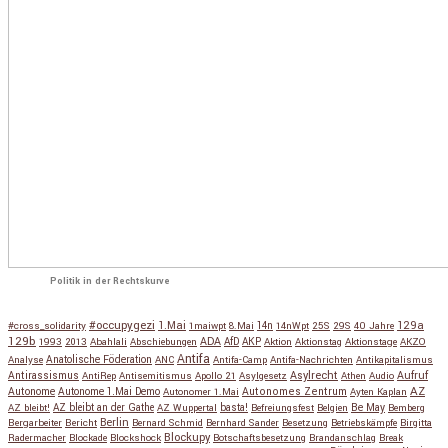
Politik in der Rechtskurve
#occupygezi
1.Mai
129a
#cross_solidarity
1maiwpt
8.Mai
14n
14nWpt
25S
29S
40 Jahre
129b
ADA
1993
2013
Abahlali
Abschiebungen
AfD
AKP
Aktion
Aktionstag
Aktionstage
AKZO
Antifa
Anatolische Föderation
Analyse
ANC
Antifa-Camp
Antifa-Nachrichten
Antikapitalismus
Antirassismus
Asylrecht
Aufruf
AntiRep
Antisemitismus
Apollo 21
Asylgesetz
Athen
Audio
AZ
Autonome
Autonome 1.Mai Demo
Autonomes Zentrum
Autonomer 1.Mai
Ayten Kaplan
Be May
AZ bleibt!
AZ bleibt an der Gathe
AZ Wuppertal
basta!
Befreiungsfest
Belgien
Bemberg
Berlin
Bergarbeiter
Bericht
Bernard Schmid
Bernhard Sander
Besetzung
Betriebskämpfe
Birgitta
Blockupy
Radermacher
Blockade
Blockshock
Botschaftsbesetzung
Brandanschlag
Break