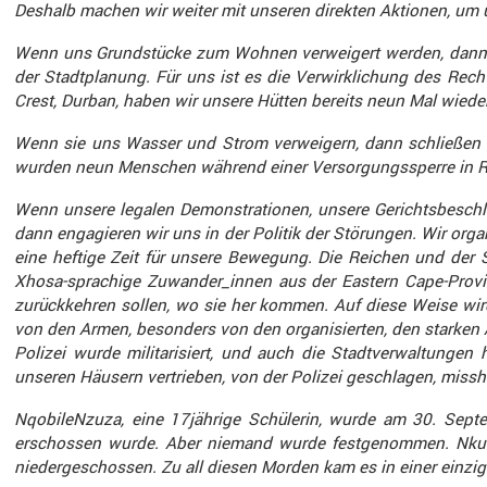
Deshalb machen wir weiter mit unseren direkten Aktionen, um u
Wenn uns Grund­stücke zum Wohnen verwei­gert werden, dann be
der Stadt­pla­nung. Für uns ist es die Verwirk­li­chung des R
Crest, Durban, haben wir unsere Hütten bereits neun Mal wieder
Wenn sie uns Wasser und Strom verwei­gern, dann schließen w
wurden neun Menschen während einer Versor­gungs­sperre in Re
Wenn unsere legalen Demons­tra­tionen, unsere Gerichts­be­schl
dann engagieren wir uns in der Politik der Störungen. Wir organ
eine heftige Zeit für unsere Bewegung. Die Reichen und der St
Xhosa-sprachige Zuwander_innen aus der Eastern Cape-Provi
zurück­kehren sollen, wo sie her kommen. Auf diese Weise wird d
von den Armen, beson­ders von den organi­sierten, den starken Arm
Polizei wurde milita­ri­siert, und auch die Stadt­ver­wal­tung
unseren Häusern vertrieben, von der Polizei geschlagen, miss
Nqobi­leN­zuza, eine 17jährige Schülerin, wurde am 30. Sept
erschossen wurde. Aber niemand wurde festge­nommen. Nkulu­
nieder­ge­schossen. Zu all diesen Morden kam es in einer einzig