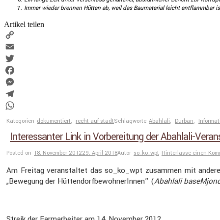
Immer wieder brennen Hütten ab, weil das Bauma­te­rial leicht entflammbar ist 
Artikel teilen
Copy
Link
Email
Twitter
Facebook
Messenger
Telegram
WhatsApp
Kategorien
dokumentiert
,
recht auf stadt
Schlagworte
Abahlali
,
Durban
,
Informa
Interessanter Link in Vorbereitung der Abahlali-Veran
Posted on
18. November 2012
29. April 2018
Autor
so_ko_wpt
Hinterlasse einen Ko
Am Freitag veran­staltet das so_ko_wpt zusammen mit ander
„Bewegung der Hütten­dorf­be­woh­ne­rInnen” (
Abahlali baseM­jon­
Streik der Farmar­beiter am 14.November 2012