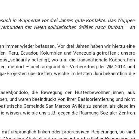
 Besuch in Wuppertal vor drei Jahren gute Kontakte. Das Wupper­
 verbunden mit vielen solida­ri­schen Grüßen nach Durban – an
en immer wieder befassen. Vor drei Jahren haben wir hierzu eine
livien, Peru, Ecuador, Kolum­bien und Venezuela getroffen ; unsere
olidarity betei­ligt, wo u.a. die trans­na­tio­nale Koope­ra­tion
lien, die dort – auch aufgrund der Vorbe­rei­tung der
2014 und
WM
a-Projekten übertreffen, welche im letzten Juni bekannt­lich die
li­Ba­seM­jon­dolo, die Bewegung der Hüttenbewohner_innen, aus
 und waren beein­druckt von ihrer Basis­ori­en­tie­rung und nicht
atis­ti­sche Gemeinde San Marcos Avilés zu senden, als diese im
 sie wissen, wie sie uns z.B. gegen die Räumung Sozialer Zentren
n mit ursprüng­lich linken oder progres­siven Regie­rungen, so sind
Vor allem Abahlali hat massiv unter staat­li­cher Repres­sion zu