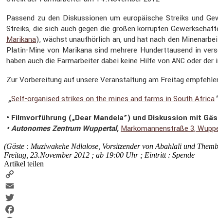
Passend zu den Diskus­sionen um europäi­sche Streiks und Gewe
Streiks, die sich auch gegen die großen korrupten Gewerk­schaft
Marikana
), wächst unauf­hör­lich an, und hat nach den Minen­ar­be
Platin-Mine von Marikana sind mehrere Hundert­tau­send in vers
haben auch die Farmar­beiter dabei keine Hilfe von
oder der 
ANC
Zur Vorbe­rei­tung auf unsere Veran­stal­tung am Freitag empfehlen 
„
Self-organised strikes on the mines and farms in South Africa
• Filmvor­füh­rung („Dear Mandela”) und Diskus­sion mit Gä
• Autonomes Zentrum Wuppertal,
Marko­man­nen­straße 3, Wupper
(Gäste :
Muziwa­kehe Ndlalose
, Vorsit­zender von Abahlali und
Themb
Freitag, 23.November 2012 ; ab 19:00 Uhr ; Eintritt : Spende
Artikel teilen
Copy
Link
Email
Twitter