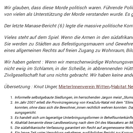
Wir glauben, dass diese Morde politisch waren. Führende Polit
von vielen als Unter­stüt­zung der Morde verstanden wurde. Es gi
Der letzte Manase-Bericht (6) legte die massive politi­sche Ko
Vieles steht auf dem Spiel. Wenn die Armen in den südafri­ka­n
Sie werden zu Städten aus Befes­ti­gungs­mauern und Gewehren
eines allge­meinen Rechts auf freien Zugang zu Wohnraum, Bildu
Wir haben gelernt : Wenn wir menschen­wür­dige Wohnungs­ver­
nicht ewig im Schlamm, in der Scheiße, in abbren­nenden Hütt
Zivil­ge­sell­schaft hat uns nichts gebracht. Wir haben keine 
Überset­zung : Knut Unger,
Miete­rIn­nen­verein Witten
/
Habitat N
Infor­melle selbst­ge­baute Siedlungen, im herrschenden Jargon meist „Slu
Im Jahr 2007 erließ die Provinz­re­gie­rung von KwaZulu-Natal mit dem “Eli
konnten, ohne dass sich die Bewohner_innen recht­lich wehren konnten. Da
sungs­ge­richt.
Es handelt sich um lager­ar­tige Unter­brin­gungs­formen in Behelfs­un­ter­künf
Abahlali benannte diese Landbe­set­zung nach dem Ort des Massa­kers an Mi
Die südafri­ka­ni­sche Verfas­sung garan­tiert ein Recht auf angemes­sene W
Ein lange Zeit unter Verschluss gehal­tener, ausführ­li­cher Bericht zur Korrup