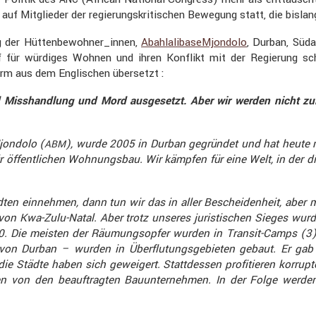
f Mitglieder der regie­rungs­kri­ti­schen Bewegung statt, die bislan
ung der Hüttenbewohner_innen,
Abahl­a­li­ba­seM­jon­dolo
, Durban, Süda
ampf für würdiges Wohnen und ihren Konflikt mit der Regie­rung s
Form aus dem Engli­schen übersetzt :
isshand­lung und Mord ausge­setzt. Aber wir werden nicht zul
jon­dolo (
), wurde 2005 in Durban gegründet und hat heute me
ABM
ffent­li­chen Wohnungsbau. Wir kämpfen für eine Welt, in der die 
ten einnehmen, dann tun wir das in aller Beschei­den­heit, aber
von Kwa-Zulu-Natal. Aber trotz unseres juris­ti­schen Sieges w
. Die meisten der Räumungs­opfer wurden in Transit-Camps (3) ge
 von Durban – wurden in Überflu­tungs­ge­bieten gebaut. Er gab V
ädte haben sich gewei­gert. Statt­dessen profi­tieren korrupte P
en von den beauf­tragten Bauun­ter­nehmen. In der Folge werd