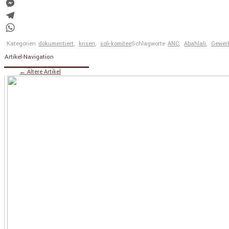
Facebook
Messenger
Telegram
WhatsApp
Kategorien
dokumentiert
,
krisen
,
soli-komitee
Schlagworte
ANC
,
Abahlali
,
Gewer
Artikel-Navigation
←
Ältere Artikel