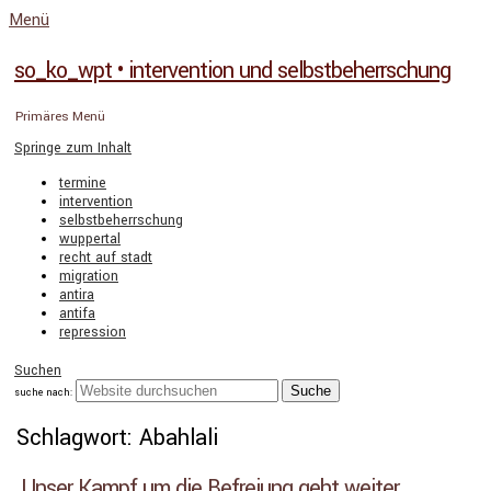
Menü
so_ko_wpt • intervention und selbstbeherrschung
Primäres Menü
Springe zum Inhalt
termine
intervention
selbstbeherrschung
wuppertal
recht auf stadt
migration
antira
antifa
repression
Suchen
suche nach:
Schlagwort: Abahlali
Unser Kampf um die Befreiung geht weiter