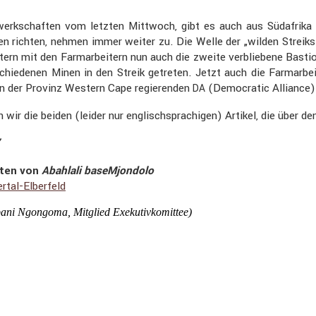
rk­schaften vom letzten Mittwoch, gibt es auch aus Südafrika akt
en richten, nehmen immer weiter zu. Die Welle der „wilden Streiks”
i­tern mit den Farmar­bei­tern nun auch die zweite verblie­bene Bast
chie­denen Minen in den Streik getreten. Jetzt auch die Farmar­b
in der Provinz Western Cape regie­renden
(Democratic Alliance)
DA
wir die beiden (leider nur englisch­spra­chigen) Artikel, die über de
”
sten von
Abahlali baseM­jon­dolo
tal-Elber­feld
ani Ngongoma
, Mitglied Exeku­tiv­ko­mittee)