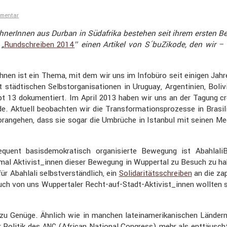
mmentar
oh­ne­rInnen aus Durban in Südafrika bestehen seit ihrem ersten
 „
Rundschreiben 2014
″ einen Artikel von S´buZikode, den wir –
en ist ein Thema, mit dem wir uns im Infobüro seit einigen Jahr
tädti­schen Selbst­or­ga­ni­sa­tionen in Uruguay, Argen­ti­nien, Bo
13 dokumen­tiert. Im April 2013 haben wir uns an der Tagung cross_s
e. Aktuell beobachten wir die Trans­for­ma­ti­ons­pro­zesse in Brasi­
ran­gehen, dass sie sogar die Umbrüche in Istanbul mit seinen Meg
quent basis­de­mo­kra­tisch organi­sierte Bewegung ist Abahl­a­
mal Aktivist_innen dieser Bewegung in Wuppertal zu Besuch zu haben,
r Abahlali selbst­ver­ständ­lich, ein
Solida­ri­täts­schreiben
an die zap
Auch von uns Wupper­taler Recht-auf-Stadt-Aktivis­t_innen wollten
r zu Genüge. Ähnlich wie in manchen latein­ame­ri­ka­ni­schen Länder
 Politik des
(African National Congress) mehr als enttäuscht. 
ANC