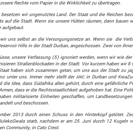
nsere Rechte vom Papier in die Wirklich­keit zu übertragen.
setzen wir ungenutztes Land. Der Staat und die Reichen bezeich
echts auf die Stadt. Wenn sie unsere Hütten räumen, dann bauen 
 aufge­baut.
ir uns selbst an die Versor­gungs­netze an. Wenn sie die Verbi
ser­voir Hills in der Stadt Durban, angeschossen. Zwei von ihne
üsse, unsere Verfas­sung (5) ignoriert werden, wenn wir wie der 
i­sieren Straßen­blo­ckaden in der Stadt. Vor kurzem haben wir 8
aat haben sich zusammen getan, um uns aus der Stadt zu jagen. 
nz unter uns. Immer mehr stellt der
in Durban und KwaZulu-
ANC
ie Idee, dass Südafrika allen gehört, durch eine gefähr­liche Po
en, dass er die Rechts­staat­lich­keit aufge­hoben hat. Eine Polit
en haben milita­ri­sierte Einheiten geschaffen, um Landbe­set­zu
han­delt und beschossen.
ember 2013 durch einen Schuss in den Hinter­kopf getötet. Zeu
le­koG­wala starb, nachdem er am 25. Juni durch 12 Kugeln ve
en Commu­nity, in Cato Crest.