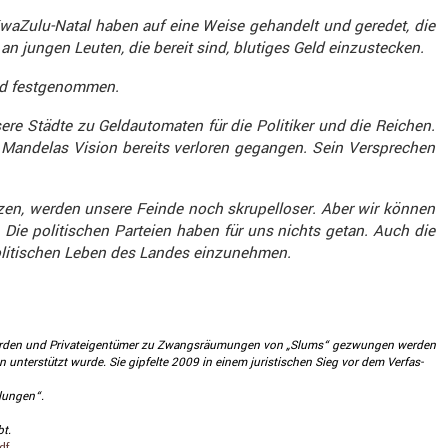
KwaZulu-Natal haben auf eine Weise gehan­delt und geredet, die
n jungen Leuten, die bereit sind, blutiges Geld einzu­ste­cken.
and festge­nommen.
re Städte zu Geldau­to­maten für die Politiker und die Reichen.
 Mandelas Vision bereits verloren gegangen. Sein Verspre­chen
zen, werden unsere Feinde noch skrupel­loser. Aber wir können
ie politi­schen Parteien haben für uns nichts getan. Auch die
oliti­schen Leben des Landes einzu­nehmen.
Behörden und Privat­ei­gen­tümer zu Zwangs­räu­mungen von „Slums“ gezwungen werden
llen unter­stützt wurde. Sie gipfelte 2009 in einem juris­ti­schen Sieg vor dem Verfas­
dlungen“.
bt.
pdf