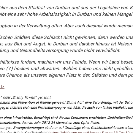
iker aus dem Stadtrat von Durban und aus der Legis­la­tive von 
bt eine sehr hohe Arbeits­lo­sig­keit in Durban und keinen Mangel a
rrup­tion in der Verwal­tung offen. Aber auch diesmal wurde niem
i­schen Städten diese Schlacht nicht gewinnen, dann werden unse
, aus Blut und Angst. In Durban und darüber hinaus ist Nelson
ng und Gesund­heits­ver­sor­gung wurde nicht verwirk­licht.
hält­nisse fordern, machen wir uns Feinde. Wenn wir Land beset
en (7) hocken und abwarten. Wahlen haben uns nicht geholfen. D
andere Chance, als unseren eigenen Platz in den Städten und dem p
etz
ms“ oder „Shanty Towns“ genannt.
mi­na­tion and Preven­tion of Reemer­gence of Slums Act” eine Verord­nung, mit der 
gegen richtete sich eine Protest­kam­pagne von
, die auch von linken Intel­lek­tu­e
ABM
ten ohne Infra­struktur. Berüch­tigt sind die aus Contai­nern errich­teten „Zinkhütten-Sie
nen­ar­bei­tern, dem im Jahr 2012 34 Menschen zum Opfer fielen.
ohnungen. Zwangs­räu­mungen sind nur auf Grund­lage eines Gerichts­be­schlusses erlau
­tion des
in KwaZulu-Natal :
https://​afriforum​.co​.za/​M​a​n​a​s​e​-​R​e​p​o​r​t​-​1​3​-​F​e​b​-​1​2​.​
ANC