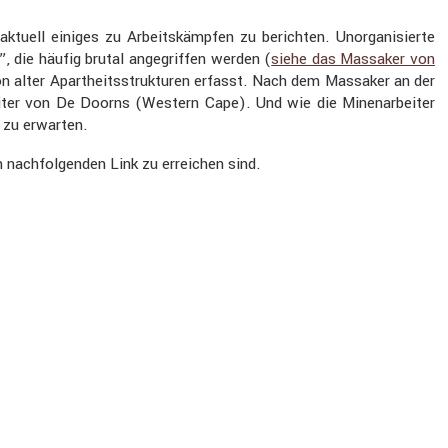
uell einiges zu Arbeits­kämpfen zu berichten. Unorga­ni­sierte
, die häufig brutal angegriffen werden (
siehe das Massaker von
ion alter Apart­heits­struk­turen erfasst. Nach dem Massaker an der
eiter von De Doorns (Western Cape). Und wie die Minen­ar­beiter
 zu erwarten.
n nachfol­genden Link zu errei­chen sind.