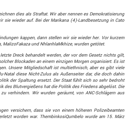
nen dies als Straftat. Wir aber nennen es Demokra­ti­sie­rung
wir sie wieder auf. Bei der Marikana (4)-Landbesetzung in Cato
n­dungen kappen, dann stellen wir sie wieder her. Vor kurzem
n, MalizoF­akaza und NhlanhlaMkhize, wurden getötet.
letzte Dreck behan­delt werden, der vor dem Gesetz nichts gilt,
 solcher Blockaden an einem einzigen Morgen organi­siert. Es ist
Unsere Mitglied­schaft ist multi­eth­nisch, aber es gibt viele
Natal diese Nicht-Zulus als Außen­seiter dar, die doch dahin
litik der Spaltung ersetzt. Der Staat fühlt sich so sehr bedroht
ik des Blutver­gie­ßens hat die Politik des Friedens abgelöst. Die
ngen zu verhin­dern. Wir wurden geräumt, von ANC-Schlä­gern aus
gen versi­chern, dass sie von einem höheren Polizei­be­amten
rletzt worden war. Thembin­ko­si­Qum­belo wurde am 15. März