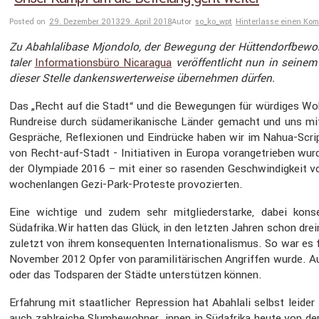
Posted on
29. Dezember 2013
29. April 2018
Autor
so_ko_wpt
Hinterlasse einen Ko
Zu Abahl­a­li­base Mjondolo, der Bewegung der Hütten­dorf­be­w
taler
Infor­ma­ti­ons­büro Nicaragua
veröf­fent­licht nun in seinem
dieser Stelle dankens­wer­ter­weise übernehmen dürfen.
Das „Recht auf die Stadt“ und die Bewegungen für würdiges Wohn
Rundreise durch südame­ri­ka­ni­sche Länder gemacht und uns mit s
Gespräche, Refle­xionen und Eindrücke haben wir im Nahua-Script 
von Recht-auf-Stadt - Initia­tiven in Europa voran­ge­trieben wurd
der Olympiade 2016 – mit einer so rasenden Geschwin­dig­keit vo
wochen­langen Gezi-Park-Proteste provo­zierten.
Eine wichtige und zudem sehr mitglie­der­starke, dabei konse­
Südafrika.Wir hatten das Glück, in den letzten Jahren schon drei
zuletzt von ihrem konse­quenten Inter­na­tio­na­lismus. So war es fü
November 2012 Opfer von parami­li­tä­ri­schen Angriffen wurde. 
oder das Todsparen der Städte unter­stützen können.
Erfah­rung mit staat­li­cher Repres­sion hat Abahlali selbst leide
auch zahlreiche Slumbewohner_innen in Südafrika heute von der