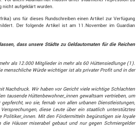
g nicht aufge­klärt wurden.
frika) uns für dieses Rundschreiben einen Artikel zur Verfü­gung
chil­dert. Der folgende Artikel ist am 11.November im Guardian
assen, dass unsere Städte zu Geldau­to­maten für die Reichen
hr als 12.000 Mitglieder in mehr als 60 Hütten­sied­lunge (1).
mensch­liche Würde wichtiger ist als privater Profit und in der
 mit Nachdruck. Wir haben vor Gericht viele wichtige Schlachten
urden tausende Hüttenbewohner_innen gewaltsam vertrieben, um
pfercht, wo sie, fernab von allen urbanen Dienst­leis­tungen,
erspre­chungen, diese Leute über ein staat­lich unter­stütztes
olitiker_innen. Mit den Förder­mit­teln begüns­tigen sie loyale
en die Häuser miserabel gebaut und nur gegen Schmier­gelder