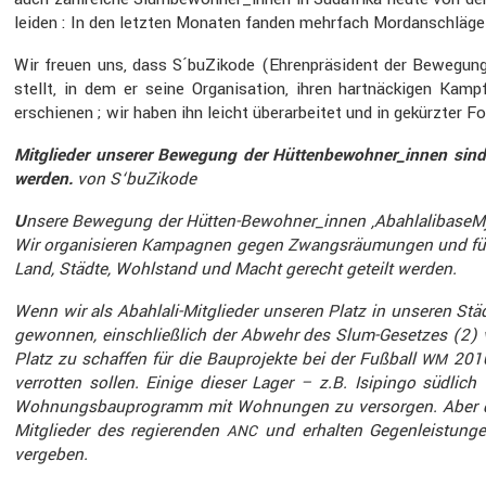
leiden : In den letzten Monaten fanden mehrfach Mordan­schläge au
Wir freuen uns, dass S´buZikode (Ehren­prä­si­dent der Beweg
stellt, in dem er seine Organi­sa­tion, ihren hartnä­ckigen K
erschienen ; wir haben ihn leicht überar­beitet und in gekürzter 
Mitglieder unserer Bewegung der Hüttenbewohner_innen sind M
werden.
von S‘buZikode
U
nsere Bewegung der Hütten-Bewoh­ner_innen ‚Abahl­a­li­ba­seM­
Wir organi­sieren Kampa­gnen gegen Zwangs­räu­mungen und für ö
Land, Städte, Wohlstand und Macht gerecht geteilt werden.
Wenn wir als Abahlali-Mitglieder unseren Platz in unseren Städ
gewonnen, einschließ­lich der Abwehr des Slum-Gesetzes (2) 
Platz zu schaffen für die Baupro­jekte bei der Fußball
2010
WM
verrotten sollen. Einige dieser Lager – z.B. Isipingo südlich
Wohnungs­bau­pro­gramm mit Wohnungen zu versorgen. Aber die St
Mitglieder des regie­renden
und erhalten Gegen­leis­tung
ANC
vergeben.