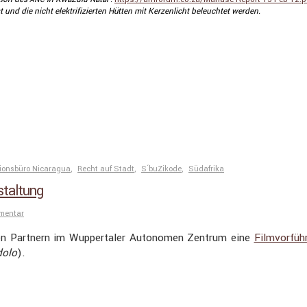
und die nicht elektri­fi­zierten Hütten mit Kerzen­licht beleuchtet werden.
tionsbüro Nicaragua
,
Recht auf Stadt
,
S´buZikode
,
Südafrika
staltung
mmentar
en Partnern im Wupper­taler Autonomen Zentrum eine
Filmvor­füh
dolo
).