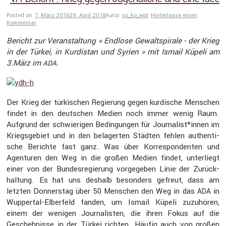
Posted on
7. März 2016
29. April 2018
Autor
so_ko_wpt
Hinterlasse einen
Kommentar
Bericht zur Veran­stal­tung « Endlose Gewalt­spi­rale - der Krieg
in der Türkei, in Kurdi­stan und Syrien » mit Ismail Küpeli am
3.März im
.
ADA
Der Krieg der türki­schen Regie­rung gegen kurdi­sche Menschen
findet in den deutschen Medien noch immer wenig Raum.
Aufgrund der schwie­rigen Bedin­gungen für Journalist*innen im
Kriegs­ge­biet und in den belagerten Städten fehlen authen­ti­
sche Berichte fast ganz. Was über Korre­spon­denten und
Agenturen den Weg in die großen Medien findet, unter­liegt
einer von der Bundes­re­gie­rung vorge­geben Linie der Zurück­
hal­tung. Es hat uns deshalb beson­ders gefreut, dass am
letzten Donnerstag über 50 Menschen den Weg in das
in
ADA
Wuppertal-Elber­feld fanden, um Ismail Küpeli zuzuhören,
einem der wenigen Journa­listen, die ihren Fokus auf die
Gescheh­nisse in der Türkei richten. Häufig auch von großen