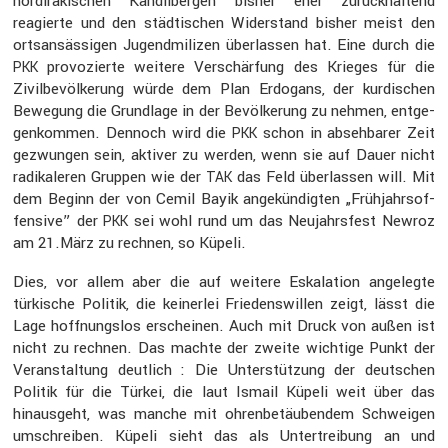
nordira­ki­schen Kandil­bergen bisher eher zurück­hal­tend
reagierte und den städti­schen Wider­stand bisher meist den
ortsan­säs­sigen Jugend­mi­lizen überlassen hat. Eine durch die
provo­zierte weitere Verschär­fung des Krieges für die
PKK
Zivil­be­völ­ke­rung würde dem Plan Erdogans, der kurdi­schen
Bewegung die Grund­lage in der Bevöl­ke­rung zu nehmen, entge­
gen­kommen. Dennoch wird die
schon in abseh­barer Zeit
PKK
gezwungen sein, aktiver zu werden, wenn sie auf Dauer nicht
radika­leren Gruppen wie der
das Feld überlassen will. Mit
TAK
dem Beginn der von Cemil Bayik angekün­digten „Frühjahrs­of­
fen­sive” der
sei wohl rund um das Neujahrs­fest Newroz
PKK
am 21.März zu rechnen, so Küpeli.
Dies, vor allem aber die auf weitere Eskala­tion angelegte
türki­sche Politik, die keinerlei Friedens­willen zeigt, lässt die
Lage hoffnungslos erscheinen. Auch mit Druck von außen ist
nicht zu rechnen. Das machte der zweite wichtige Punkt der
Veran­stal­tung deutlich : Die Unter­stüt­zung der deutschen
Politik für die Türkei, die laut Ismail Küpeli weit über das
hinaus­geht, was manche mit ohren­be­täu­bendem Schweigen
umschreiben. Küpeli sieht das als Unter­trei­bung an und