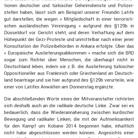
tionen deutscher und türki­scher Geheim­dienste und Polizei­
stellen haben, lässt sich am Beispiel unserer Freundin Latife
gut darstellen, die wegen « Mitglied­schaft in einer terro­ris­ti­
schen auslän­di­schen Verei­ni­gung » aufgrund des §129b in
Düssel­dorf vor Gericht steht, und deren Verhaf­tung auf dem
Höhepunkt der Gezi-Proteste und unmit­telbar nach einer jener
Konsul­ta­tion der Polizei­be­hörden in Ankara erfolgte. Über das
« Europäi­sche Auslie­fe­rungs­ab­kommen » mache sich die
BRD
sogar zum Richter über Menschen, die überhaupt nicht in
Deutsch­land leben, indem sie z.B. die Auslie­fe­rung türki­scher
Opposi­tio­neller aus Frank­reich oder Griechen­land an Deutsch­
land beantrage und sie hier aufgrund des §129b verur­teile, wie
einer von Latifes Anwälten am Donnerstag ergänzte.
Die abschlie­ßenden Worte eines der Mitver­an­stalter richteten
sich deshalb auch an die radikale deutsche Linke. Zwar sei es
bedau­er­lich, dass die Wieder­an­nä­he­rung zwischen kurdi­scher
Bewegung und radikaler Linken, die mit der Aufmerk­sam­keit
für den Kampf um Kobane 2014 begonnen habe, inhalt­lich
nicht habe abgeschlossen werden können. Angesichts einer