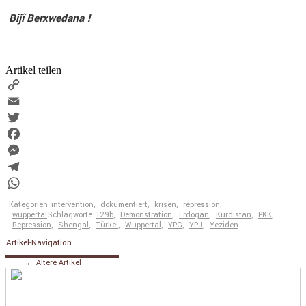
Bijî Berxwe­dana !
Artikel teilen
Copy
Link
Email
Twitter
Facebook
Messenger
Telegram
WhatsApp
Kategorien
intervention
,
dokumentiert
,
krisen
,
repression
,
wuppertal
Schlagworte
129b
,
Demonstration
,
Erdogan
,
Kurdistan
,
PKK
,
Repression
,
Shengal
,
Türkei
,
Wuppertal
,
YPG
,
YPJ
,
Yeziden
Artikel-Navigation
←
Ältere Artikel