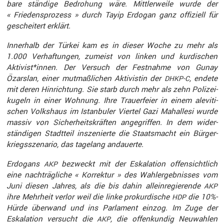
bare ständige Bedro­hung wäre. Mittler­weile wurde der
« Friedens­pro­zess » durch Tayip Erdogan ganz offiziell für
geschei­tert erklärt.
Inner­halb der Türkei kam es in dieser Woche zu mehr als
1.000 Verhaf­tungen, zumeist von linken und kurdi­schen
Aktivist*innen. Der Versuch der Festnahme von Gunay
Özarslan, einer mutmaß­lichen Aktivistin der
, endete
DHKP-C
mit deren Hinrich­tung. Sie starb durch mehr als zehn Polizei­
ku­geln in einer Wohnung. Ihre Trauer­feier in einem alevi­ti­
schen Volks­haus im Istan­buler Viertel Gazi Mahal­lesi wurde
massiv von Sicher­heits­kräften angegriffen. In dem wider­
stän­digen Stadt­teil insze­nierte die Staats­macht ein Bürger­
kriegs­sze­nario, das tagelang andau­erte.
Erdogans
bezweckt mit der Eskala­tion offen­sichtlich
AKP
eine nachträg­liche « Korrektur » des Wahler­geb­nisses vom
Juni diesen Jahres, als die bis dahin allein­re­gie­rende
AKP
ihre Mehrheit verlor weil die linke prokur­dische
die 10%-
HDP
Hürde überwand und ins Parla­ment einzog. Im Zuge der
Eskala­tion versucht die
, die offen­kundig Neuwahlen
AKP