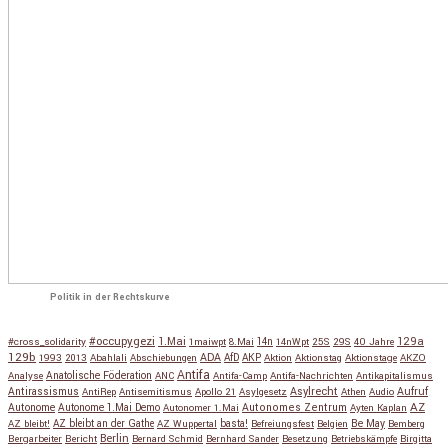
Politik in der Rechtskurve
#occupygezi
1.Mai
129a
#cross_solidarity
1maiwpt
8.Mai
14n
14nWpt
25S
29S
40 Jahre
129b
ADA
1993
2013
Abahlali
Abschiebungen
AfD
AKP
Aktion
Aktionstag
Aktionstage
AKZO
Antifa
Anatolische Föderation
Analyse
ANC
Antifa-Camp
Antifa-Nachrichten
Antikapitalismus
Antirassismus
Asylrecht
Aufruf
AntiRep
Antisemitismus
Apollo 21
Asylgesetz
Athen
Audio
AZ
Autonome
Autonome 1.Mai Demo
Autonomes Zentrum
Autonomer 1.Mai
Ayten Kaplan
Be May
AZ bleibt!
AZ bleibt an der Gathe
AZ Wuppertal
basta!
Befreiungsfest
Belgien
Bemberg
Berlin
Bergarbeiter
Bericht
Bernard Schmid
Bernhard Sander
Besetzung
Betriebskämpfe
Birgitta