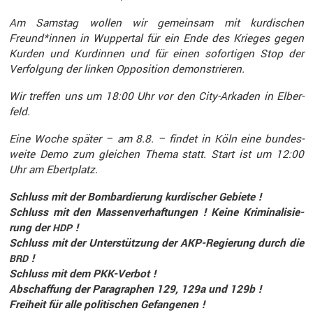
Am Samstag wollen wir gemeinsam mit kurdi­schen
Freund*innen in Wuppertal für ein Ende des Krieges gegen
Kurden und Kurdinnen und für einen sofor­tigen Stop der
Verfol­gung der linken Opposi­tion demons­trieren.
Wir treffen uns um 18:00 Uhr vor den City-Arkaden in Elber­
feld.
Eine Woche später – am 8.8. – findet in Köln eine bundes­
weite Demo zum gleichen Thema statt. Start ist um 12:00
Uhr am Ebertplatz.
Schluss mit der Bombar­die­rung kurdi­scher Gebiete !
Schluss mit den Massen­ver­haf­tungen ! Keine Krimi­na­li­sie­
rung der
!
HDP
Schluss mit der Unter­stüt­zung der AKP-Regie­rung durch die
!
BRD
Schluss mit dem PKK-Verbot !
Abschaf­fung der Paragra­phen 129, 129a und 129b !
Freiheit für alle politi­schen Gefan­genen !