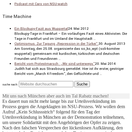
Podcast mit Caro von NSU-watch
Time Machine
Ein Blockupy-Fazit aus Wuppertal
24. Mai 2012
Blockupy-Tage in Frank­furt – Ein vorläu­figes Fazit eines Aktivisten. Die
Tage in Frank­furt und im Umland der Haupt­stadt …
Optimismus. Zur Tagung „Repression in der Türkei“.
30. August 2013
Am Sonntag, den 25.08. organi­sierte das so_ko_wpt (soli-komitee
wuppertal) gemeinsam mit kurdi­schen, türki­schen und deutschen
Freunden und Freun­dinnen …
Bericht vom Protestmarsch : „Wir sind unterwegs”
20. Mai 2014
Judith hat sich aus Stras­bourg gemeldet. Hier ist ihr erster, gestriger
Bericht vom „March 4 Freedom”, den Geflüch­tete und …
suche nach:
Mit uns nach München aber auch im Tal Rabatz machen!
Es dauert nun nicht mehr lange bis zur Urteilsverkündung im
Prozess gegen die Angeklagten im NSU-Prozess. Wir wollen dem
Aufruf „Kein Schlussstrich“ folgend für den Tag der
Urteilsverkündung in München an der Demonstration teilnehmen,
um unsere Solidarität mit den Angehörigen der Opfer zu zeigen.
Nach den falschen Versprechen der lückenlosen Aufklärung, den