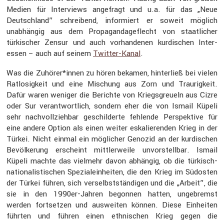
Medien für Inter­views angefragt und u.a. für das „Neue
Deutsch­land” schrei­bend, infor­miert er soweit möglich
unabhängig aus dem Propa­gan­da­ge­flecht von staat­li­cher
türki­scher Zensur und auch vorhan­denen kurdi­schen Inter­
essen – auch auf seinem
Twitter-Kanal
.
Was die Zuhörer*innen zu hören bekamen, hinter­ließ bei vielen
Ratlo­sig­keit und eine Mischung aus Zorn und Traurig­keit.
Dafür waren weniger die Berichte von Kriegs­greueln aus Cizre
oder Sur verant­wort­lich, sondern eher die von Ismail Küpeli
sehr nachvoll­ziehbar geschil­derte fehlende Perspek­tive für
eine andere Option als einen weiter eskalie­renden Krieg in der
Türkei. Nicht einmal ein mögli­cher Genozid an der kurdi­schen
Bevöl­ke­rung erscheint mittler­weile unvor­stellbar. Ismail
Küpeli machte das vielmehr davon abhängig, ob die türkisch-
natio­na­lis­ti­schen Spezi­al­ein­heiten, die den Krieg im Südosten
der Türkei führen, sich verselbst­stän­digen und die „Arbeit”, die
sie in den 1990er-Jahren begonnen hatten, ungebremst
werden fortsetzen und ausweiten können. Diese Einheiten
führten und führen einen ethni­schen Krieg gegen die