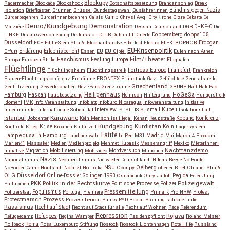
Blockupy
Radermacher
Blockade
Blockshock
Botschaftsbesetzung
Brandanschlag
Break
Isolation
Briefkasten
Brunnen
Brüssel
Bundestagswahl
BusfahrerInnen
Bündnis gegen Nazis
Bürgerbegehren
BürgerInnenbegehren
Calais
Camp
Chrysi Avgi
CityKirche
Cizre
Debatte
De
Demo/Kundgebung
Demonstration
Maiziére
Dessau
Deutschland
DGB
DHKP-C
Die
Döppersberg
döpps105
LINKE
Diskursverschiebung
Diskussion
DITIB
Dublin III
Duterte
Düsseldorf
Erdogan
ECE
Edith-Stein Straße
Ekkehardstraße
Elberfeld
Elektro
ELEKTROPHOR
EU-Krisenpolitik
Erfurt
Erklärung
Erlebnisbericht
Essen
EU
EU-Gipfel
Eulen nach Athen
Faschismus
Festung Europa
Film/Theater
Europa
EuropeanStrike
Flughafen
Flüchtlinge
Fortress Europe
Frankfurt
Flüchtlingsheim
Flüchtlingsstreik
Frankreich
Frauen-Flüchtlingskonferenz
Freiräume
FRONTEX
Frühstück
Gazi
Geflüchtete
Generalstreik
Griechenland
Gentrifizierung
Gewerkschaften
Gezi-Park
Grenzregime
GRÜNE
Haft
Hak Pao
Hassan
Heiligenhaus
HoGeSa
Hamburg
hausbesetzung
Heinisch
Hintergrund
Hungerstreik
Idomeni
IMK
Info-Veranstaltung
Infoblatt
Infobüro Nicaragua
Infoveranstaltung
Initiative
Interview
Ismail Küpeli
Innenminister
internationale Solidarität
IS
ISIL
ISIS
Isolationshaft
Karawane
Istanbul
Kobane
Jobcenter
Kein Mensch ist illegal
Kenan
Keupstraße
Konferenz
Kundgebung
Kurdistan
Krise
Köln
Kontrolle
Krieg
Kroatien
Kulturzeit
Lagersystem
Latife
Lampedusa in Hamburg
Madrid
Landtagswahl
Le Pen
M31
Mai
March 4 Freedom
Marien41
Massaker
Medien
Medienprojekt
Mehmet Kubasik
Messerangriff
Mexiko
MieterInnen-
Migration
Mobilisierung
Mordversuch
Nachttanzdemo
Initiative
Mobivideo
München
Nazis
Nationalismus
Neoliberalismus
Nie wieder Deutschland!
Niklas Reese
No Border
NSU
Oelberg
NoBorder Camp
Nordstadt
Notarzt
NoTroika
Occupy
offener Brief
Ohlauer Straße
OLG Düsseldorf
Pegida
Online-Dossier Solingen 1993
Osnabrück
Oury Jalloh
Peter Jung
Polizeigewalt
PKK
Politik in der Rechtskurve
Politische Prozesse
Polizei
Phillipinen
Populismus
Pressemitteilung
Polizeistaat
Portugal
Premiere
Primark
Pro NRW
Protest
Protestmarsch
Prozess
Prozessbericht
Punks
PYD
Racial Profiling
radikale Linke
Rassismus
Recht auf Stadt
Recht auf Stadt für alle
Recht auf Wohnen
Rede
Referendum
Repression
Refugees
Rojava
Refugeecamp
Regina Wamper
Residenzpflicht
Roland Meister
Roma
Rollback
Rosa Luxemburg Stiftung
Rostock
Rostock-Lichtenhagen
Rote Hilfe
Russland