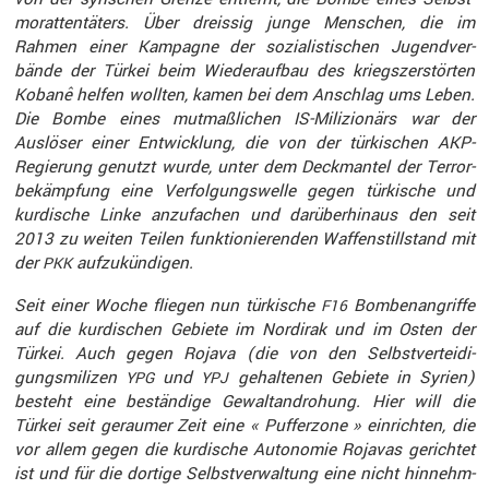
mor­at­ten­tä­ters. Über dreissig junge Menschen, die im
Rahmen einer Kampagne der sozia­lis­ti­schen Jugend­ver­
bände der Türkei beim Wieder­aufbau des kriegs­zer­störten
Kobanê helfen wollten, kamen bei dem Anschlag ums Leben.
Die Bombe eines mutmaß­lichen IS-Milizio­närs war der
Auslöser einer Entwick­lung, die von der türki­schen AKP-
Regie­rung genutzt wurde, unter dem Deckmantel der Terror­
be­kämp­fung eine Verfol­gungs­welle gegen türki­sche und
kurdi­sche Linke anzufa­chen und darüber­hinaus den seit
2013 zu weiten Teilen funktio­nie­renden Waffen­still­stand mit
der
aufzu­kün­digen.
PKK
Seit einer Woche fliegen nun türki­sche
Bomben­an­griffe
F16
auf die kurdi­schen Gebiete im Nordirak und im Osten der
Türkei. Auch gegen Rojava (die von den Selbst­ver­tei­di­
gungs­mi­lizen
und
gehal­tenen Gebiete in Syrien)
YPG
YPJ
besteht eine bestän­dige Gewalt­an­dro­hung. Hier will die
Türkei seit geraumer Zeit eine « Puffer­zone » einrichten, die
vor allem gegen die kurdi­sche Autonomie Rojavas gerichtet
ist und für die dortige Selbst­ver­wal­tung eine nicht hinnehm­