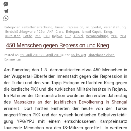
Facebook
Messenger
Telegram
WhatsApp
Kategorien
selbstbeherrschung
,
krisen
,
repression
,
wuppertal
,
veranstaltung
,
flshbck
Schlagworte
129b
,
AKP
,
Cizre
,
Erdogan
,
Ismail Küpeli
,
Krieg
,
Kurdistan
,
Latife
,
PKK
,
PYD
,
Rojava
,
Sur
,
Türkei
,
Veranstaltung
,
YPG
,
YPJ
450 Menschen gegen Repression und Krieg
Posted on
29. Juli 2015
29. April 2018
Autor
so_ko_wpt
Hinterlasse einen
Kommentar
Am Samstag, den 1.8. demons­trierten etwa 450 Menschen in
der Wuppertal-Elber­felder Innen­stadt gegen die Repres­sion in
der Türkei und den von Tayip Erdogan entfachten Krieg gegen
die kurdi­sche
und die türki­schen Militär­ein­sätze in Rojava.
PKK
Im Rahmen der Demons­tra­tion wurde an den ersten Jahrestag
des
Massa­kers an der jezidi­schen Bevöl­ke­rung in Shengal
erinnert. Dort hatten Einheiten der heute von der Türkei
angegrif­fenen
und der syrisch-kurdi­schen Selbst­ver­tei­di­
PKK
gung
/
mit einem entschlos­senen Kampf­ein­satz
YPG
YPJ
tausende Menschen vor den IS-Milizen gerettet. In weiteren