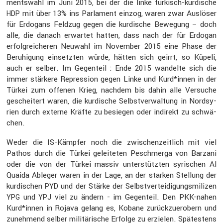
ments­wahl im Juni 2015, bei der die linke türkisch-kurdi­sche
mit über 13% ins Parla­ment einzog, waren zwar Auslöser
HDP
für Erdogans Feldzug gegen die kurdi­sche Bewegung – doch
alle, die danach erwartet hatten, dass nach der für Erdogan
erfolg­rei­cheren Neuwahl im November 2015 eine Phase der
Beruhi­gung einsetzten würde, hätten sich geirrt, so Küpeli,
auch er selber. Im Gegen­teil : Ende 2015 wandelte sich die
immer stärkere Repres­sion gegen Linke und Kurd*innen in der
Türkei zum offenen Krieg, nachdem bis dahin alle Versuche
geschei­tert waren, die kurdi­sche Selbst­ver­wal­tung in Nordsy­
rien durch externe Kräfte zu besiegen oder indirekt zu schwä­
chen.
Weder die IS-Kämpfer noch die zwischen­zeit­lich mit viel
Pathos durch die Türkei gelei­teten Peschmerga von Barzani
oder die von der Türkei massiv unter­stützten syrischen Al
Quaida Ableger waren in der Lage, an der starken Stellung der
kurdi­schen
und der Stärke der Selbst­ver­tei­di­gungs­mi­lizen
PYD
und
viel zu ändern - im Gegen­teil. Den PKK-nahen
YPG
YPJ
Kurd*innen in Rojava gelang es, Kobane zurück­zu­er­obern und
zuneh­mend selber militä­ri­sche Erfolge zu erzielen. Spätes­tens