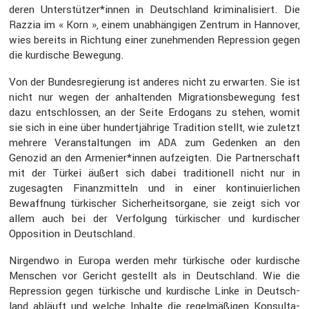
deren Unterstützer*innen in Deutsch­land krimi­na­li­siert. Die
Razzia im « Korn », einem unabhän­gigen Zentrum in Hannover,
wies bereits in Richtung einer zuneh­menden Repres­sion gegen
die kurdi­sche Bewegung.
Von der Bundes­re­gie­rung ist anderes nicht zu erwarten. Sie ist
nicht nur wegen der anhal­tenden Migra­ti­ons­be­we­gung fest
dazu entschlossen, an der Seite Erdogans zu stehen, womit
sie sich in eine über hundert­jäh­rige Tradi­tion stellt, wie zuletzt
mehrere Veran­stal­tungen im
zum Gedenken an den
ADA
Genozid an den Armenier*innen aufzeigten. Die Partner­schaft
mit der Türkei äußert sich dabei tradi­tio­nell nicht nur in
zugesagten Finanz­mit­teln und in einer konti­nu­ier­li­chen
Bewaff­nung türki­scher Sicher­heits­or­gane, sie zeigt sich vor
allem auch bei der Verfol­gung türki­scher und kurdi­scher
Opposi­tion in Deutsch­land.
Nirgendwo in Europa werden mehr türki­sche oder kurdi­sche
Menschen vor Gericht gestellt als in Deutsch­land. Wie die
Repres­sion gegen türki­sche und kurdi­sche Linke in Deutsch­
land abläuft und welche Inhalte die regel­mä­ßigen Konsul­ta­