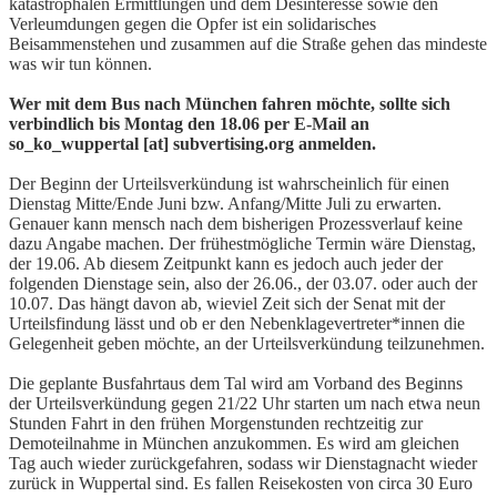
katastrophalen Ermittlungen und dem Desinteresse sowie den
Verleumdungen gegen die Opfer ist ein solidarisches
Beisammenstehen und zusammen auf die Straße gehen das mindeste
was wir tun können.
Wer mit dem Bus nach München fahren möchte, sollte sich
verbindlich bis Montag den 18.06 per E-Mail an
so_ko_wuppertal [at] subvertising.org anmelden.
Der Beginn der Urteilsverkündung ist wahrscheinlich für einen
Dienstag Mitte/Ende Juni bzw. Anfang/Mitte Juli zu erwarten.
Genauer kann mensch nach dem bisherigen Prozessverlauf keine
dazu Angabe machen. Der frühestmögliche Termin wäre Dienstag,
der 19.06. Ab diesem Zeitpunkt kann es jedoch auch jeder der
folgenden Dienstage sein, also der 26.06., der 03.07. oder auch der
10.07. Das hängt davon ab, wieviel Zeit sich der Senat mit der
Urteilsfindung lässt und ob er den Nebenklagevertreter*innen die
Gelegenheit geben möchte, an der Urteilsverkündung teilzunehmen.
Die geplante Busfahrtaus dem Tal wird am Vorband des Beginns
der Urteilsverkündung gegen 21/22 Uhr starten um nach etwa neun
Stunden Fahrt in den frühen Morgenstunden rechtzeitig zur
Demoteilnahme in München anzukommen. Es wird am gleichen
Tag auch wieder zurückgefahren, sodass wir Dienstagnacht wieder
zurück in Wuppertal sind. Es fallen Reisekosten von circa 30 Euro