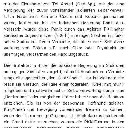
mit der Einnahme von Tel Abyad (Giré Spi), mit der eine
Verbin­dung der zuvor vonein­ander isolierten selbst­ver­wal­
teten kurdi­schen Kantone Cizere und Kobane geschaffen
wurde, lösten sie bei der türki­schen Regie­rung Panik aus.
Verstärkt wurde diese Panik durch das Agieren PKK-naher
kurdi­scher Jugend­mi­lizen (
) in einigen Städten im türki­
YDG-H
schen Südosten. Deren Versuche, die Ideen einer Selbst­ver­
wal­tung von Rojava z.B. nach Cizre oder Diyarbakir zu
übertragen, verstärkten den Handlungs­druck.
Die Bruta­lität, mit der die türki­sche Regie­rung im Südosten
auch gegen Zivilisten vorgeht, ist nicht Ausdruck von Vernich­
tungs­wille gegen­über „den Kurd*innen” - es ist vielmehr der
brachiale Versuch, der Idee einer föderalen Türkei mit multi-
religiöser und multi-ethni­scher Selbst­ver­wal­tung durch eine
„Bestra­fung” aller mögli­chen Unterstützer*innen die Basis zu
entziehen. Sie ist von der despe­raten Hoffnung geleitet,
Kurd*innen und Bewegung vonein­ander trennen zu können,
wenn der Terror nur groß genug ist. Auch darin ist sicher­lich
ein Grund dafür zu suchen, warum die PKK-Führung in den