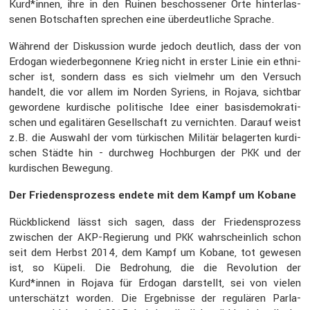
Kurd*innen, ihre in den Ruinen beschos­sener Orte hinter­las­
senen Botschaften sprechen eine überdeut­liche Sprache.
Während der Diskus­sion wurde jedoch deutlich, dass der von
Erdogan wieder­be­gon­nene Krieg nicht in erster Linie ein ethni­
scher ist, sondern dass es sich vielmehr um den Versuch
handelt, die vor allem im Norden Syriens, in Rojava, sichtbar
gewor­dene kurdi­sche politi­sche Idee einer basis­de­mo­kra­ti­
schen und egali­tären Gesell­schaft zu vernichten. Darauf weist
z.B. die Auswahl der vom türki­schen Militär belagerten kurdi­
schen Städte hin - durchweg Hochburgen der
und der
PKK
kurdi­schen Bewegung.
Der Friedens­pro­zess endete mit dem Kampf um Kobane
Rückbli­ckend lässt sich sagen, dass der Friedens­pro­zess
zwischen der AKP-Regie­rung und
wahrschein­lich schon
PKK
seit dem Herbst 2014, dem Kampf um Kobane, tot gewesen
ist, so Küpeli. Die Bedro­hung, die die Revolu­tion der
Kurd*innen in Rojava für Erdogan darstellt, sei von vielen
unter­schätzt worden. Die Ergeb­nisse der regulären Parla­