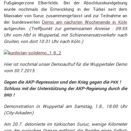
Fußgän­ger­zone Elber­felds. Bei der Abschluss­kund­ge­bung
wurde nochmals die Entwick­lung in der Türkei seit dem
Massaker von Suruc zusam­men­ge­fasst und zur Teilnahme an
der bundes­weiten
Demo am nächsten Wochen­ende in Köln
aufge­rufen.
(Treff­punkt zur gemein­samen Anreise : 09:55
Uhr vom Hbf in Wuppertal, mit Schie­nen­er­satz­ver­kehr nach
Gruiten, von dort 10:31 Uhr nach Köln.)
Hier ist nochmal unser Demoaufruf für die Wupper­taler Demo
vom 30.7.2015 :
Gegen die AKP-Repres­sion und den Krieg gegen die
!
PKK
Schluss mit der Unter­stüt­zung der AKP-Regie­rung durch die
!
BRD
Demons­tra­tion in Wuppertal am Samstag, 1.8., 18:00 Uhr
(City-Arkaden)
Am 20.7. detonierte im türki­schen Suruc, wenige Kilometer
von der syrischen Grenze entfernt, die Bombe eines Selbst­