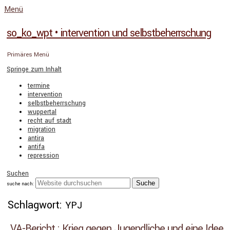
Menü
so_ko_wpt • intervention und selbstbeherrschung
Primäres Menü
Springe zum Inhalt
termine
intervention
selbstbeherrschung
wuppertal
recht auf stadt
migration
antira
antifa
repression
Suchen
suche nach:
Schlagwort:
YPJ
VA-Bericht : Krieg gegen Jugendliche und eine Idee