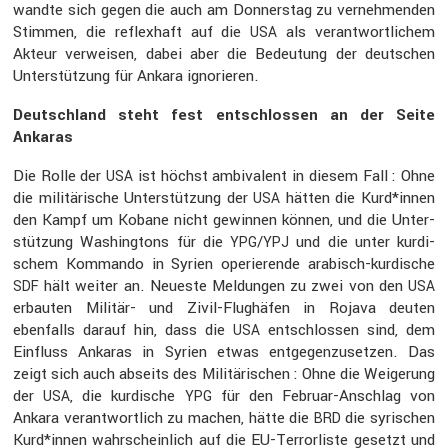
wandte sich gegen die auch am Donnerstag zu verneh­menden
Stimmen, die reflex­haft auf die
als verant­wort­li­chem
USA
Akteur verweisen, dabei aber die Bedeu­tung der deutschen
Unter­stüt­zung für Ankara ignorieren.
Deutsch­land steht fest entschlossen an der Seite
Ankaras
Die Rolle der
ist höchst ambiva­lent in diesem Fall : Ohne
USA
die militä­ri­sche Unter­stüt­zung der
hätten die Kurd*innen
USA
den Kampf um Kobane nicht gewinnen können, und die Unter­
stüt­zung Washing­tons für die
/
und die unter kurdi­
YPG
YPJ
schem Kommando in Syrien operie­rende arabisch-kurdi­sche
hält weiter an. Neueste Meldungen zu zwei von den
SDF
USA
erbauten Militär- und Zivil-Flughäfen in Rojava deuten
ebenfalls darauf hin, dass die
entschlossen sind, dem
USA
Einfluss Ankaras in Syrien etwas entge­gen­zu­setzen. Das
zeigt sich auch abseits des Militä­ri­schen : Ohne die Weige­rung
der
, die kurdi­sche
für den Februar-Anschlag von
USA
YPG
Ankara verant­wort­lich zu machen, hätte die
die syrischen
BRD
Kurd*innen wahrschein­lich auf die EU-Terror­liste gesetzt und