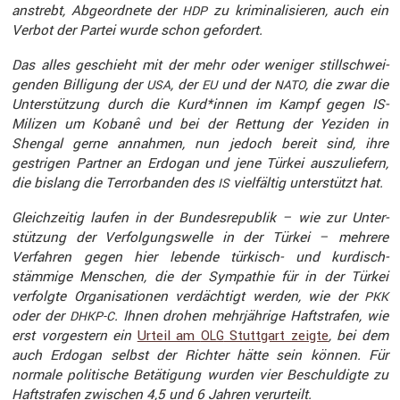
anstrebt, Abgeord­nete der
zu krimi­na­li­sieren, auch ein
HDP
Verbot der Partei wurde schon gefor­dert.
Das alles geschieht mit der mehr oder weniger still­schwei­
genden Billi­gung der
, der
und der
, die zwar die
USA
EU
NATO
Unter­stüt­zung durch die Kurd*innen im Kampf gegen IS-
Milizen um Kobanê und bei der Rettung der Yeziden in
Shengal gerne annahmen, nun jedoch bereit sind, ihre
gestrigen Partner an Erdogan und jene Türkei auszu­liefern,
die bislang die Terror­banden des
vielfältig unter­stützt hat.
IS
Gleich­zeitig laufen in der Bundes­re­pu­blik – wie zur Unter­
stüt­zung der Verfol­gungs­welle in der Türkei – mehrere
Verfahren gegen hier lebende türkisch- und kurdisch­
stämmige Menschen, die der Sympa­thie für in der Türkei
verfolgte Organi­sa­tionen verdäch­tigt werden, wie der
PKK
oder der
. Ihnen drohen mehrjäh­rige Haftstrafen, wie
DHKP-C
erst vorges­tern ein
Urteil am
Stutt­gart zeigte
, bei dem
OLG
auch Erdogan selbst der Richter hätte sein können. Für
normale politi­sche Betäti­gung wurden vier Beschul­digte zu
Haftstrafen zwischen 4,5 und 6 Jahren verur­teilt.