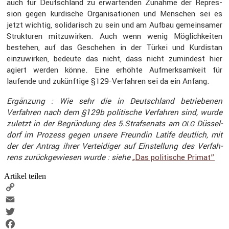
auch für Deutsch­land zu erwar­tenden Zunahme der Repres­
sion gegen kurdi­sche Organi­sa­tionen und Menschen sei es
jetzt wichtig, solida­risch zu sein und am Aufbau gemein­samer
Struk­turen mitzu­wirken. Auch wenn wenig Möglich­keiten
bestehen, auf das Geschehen in der Türkei und Kurdi­stan
einzu­wirken, bedeute das nicht, dass nicht zumin­dest hier
agiert werden könne. Eine erhöhte Aufmerk­sam­keit für
laufende und zukünf­tige §129-Verfahren sei da ein Anfang.
Ergän­zung : Wie sehr die in Deutsch­land betrie­benen
Verfahren nach dem §129b politi­sche Verfahren sind, wurde
zuletzt in der Begrün­dung des 5.Strafsenats am
Düssel­
OLG
dorf im Prozess gegen unsere Freundin Latife deutlich, mit
der der Antrag ihrer Vertei­diger auf Einstel­lung des Verfah­
rens zurück­ge­wiesen wurde : siehe
„Das politi­sche Primat”
Artikel teilen
Copy
Link
Email
Twitter