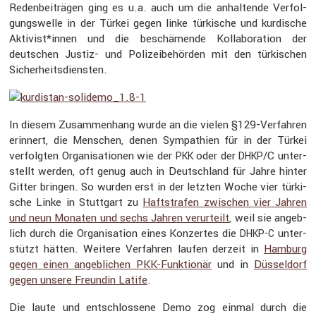
Reden­bei­trägen ging es u.a. auch um die anhal­tende Verfol­
gungs­welle in der Türkei gegen linke türki­sche und kurdi­sche
Aktivist*innen und die beschä­mende Kolla­bo­ra­tion der
deutschen Justiz- und Polizei­be­hörden mit den türki­schen
Sicher­heits­diensten.
In diesem Zusam­men­hang wurde an die vielen §129-Verfahren
erinnert, die Menschen, denen Sympa­thien für in der Türkei
verfolgten Organi­sa­tionen wie der
oder der
/C unter­
PKK
DHKP
stellt werden, oft genug auch in Deutsch­land für Jahre hinter
Gitter bringen. So wurden erst in der letzten Woche vier türki­
sche Linke in Stutt­gart zu
Haftstrafen zwischen vier Jahren
und neun Monaten und sechs Jahren verur­teilt
, weil sie angeb­
lich durch die Organi­sa­tion eines Konzertes die
unter­
DHKP-C
stützt hätten. Weitere Verfahren laufen derzeit in
Hamburg
gegen einen angeb­li­chen PKK-Funktionär
und in
Düssel­dorf
gegen unsere Freundin Latife
.
Die laute und entschlos­sene Demo zog einmal durch die