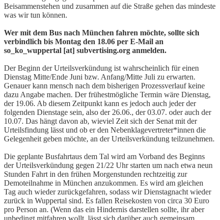
Beisammenstehen und zusammen auf die Straße gehen das mindeste
was wir tun können.
Wer mit dem Bus nach München fahren möchte, sollte sich
verbindlich bis Montag den 18.06 per E-Mail an
so_ko_wuppertal [at] subvertising.org anmelden.
Der Beginn der Urteilsverkündung ist wahrscheinlich für einen
Dienstag Mitte/Ende Juni bzw. Anfang/Mitte Juli zu erwarten.
Genauer kann mensch nach dem bisherigen Prozessverlauf keine
dazu Angabe machen. Der frühestmögliche Termin wäre Dienstag,
der 19.06. Ab diesem Zeitpunkt kann es jedoch auch jeder der
folgenden Dienstage sein, also der 26.06., der 03.07. oder auch der
10.07. Das hängt davon ab, wieviel Zeit sich der Senat mit der
Urteilsfindung lässt und ob er den Nebenklagevertreter*innen die
Gelegenheit geben möchte, an der Urteilsverkündung teilzunehmen.
Die geplante Busfahrtaus dem Tal wird am Vorband des Beginns
der Urteilsverkündung gegen 21/22 Uhr starten um nach etwa neun
Stunden Fahrt in den frühen Morgenstunden rechtzeitig zur
Demoteilnahme in München anzukommen. Es wird am gleichen
Tag auch wieder zurückgefahren, sodass wir Dienstagnacht wieder
zurück in Wuppertal sind. Es fallen Reisekosten von circa 30 Euro
pro Person an. (Wenn das ein Hindernis darstellen sollte, ihr aber
unbedingt mitfahren wollt, lässt sich darüber auch gemeinsam