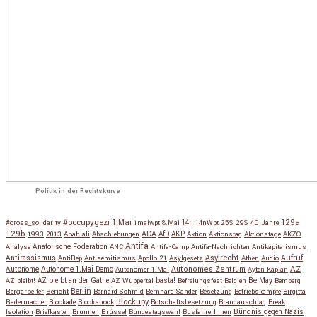
Politik in der Rechtskurve
#occupygezi
1.Mai
129a
#cross_solidarity
1maiwpt
8.Mai
14n
14nWpt
25S
29S
40 Jahre
129b
ADA
1993
2013
Abahlali
Abschiebungen
AfD
AKP
Aktion
Aktionstag
Aktionstage
AKZO
Antifa
Anatolische Föderation
Analyse
ANC
Antifa-Camp
Antifa-Nachrichten
Antikapitalismus
Antirassismus
Asylrecht
Aufruf
AntiRep
Antisemitismus
Apollo 21
Asylgesetz
Athen
Audio
AZ
Autonome
Autonome 1.Mai Demo
Autonomes Zentrum
Autonomer 1.Mai
Ayten Kaplan
Be May
AZ bleibt!
AZ bleibt an der Gathe
AZ Wuppertal
basta!
Befreiungsfest
Belgien
Bemberg
Berlin
Bergarbeiter
Bericht
Bernard Schmid
Bernhard Sander
Besetzung
Betriebskämpfe
Birgitta
Blockupy
Radermacher
Blockade
Blockshock
Botschaftsbesetzung
Brandanschlag
Break
Isolation
Briefkasten
Brunnen
Brüssel
Bundestagswahl
BusfahrerInnen
Bündnis gegen Nazis