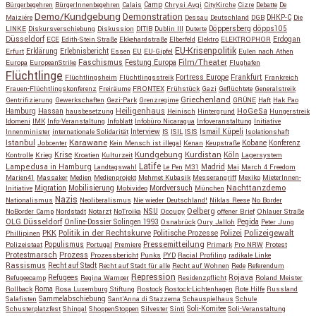
Bürgerbegehren
BürgerInnenbegehren
Calais
Camp
Chrysi Avgi
CityKirche
Cizre
Debatte
De
Demo/Kundgebung
Demonstration
Maiziére
Dessau
Deutschland
DGB
DHKP-C
Die
Döppersberg
döpps105
LINKE
Diskursverschiebung
Diskussion
DITIB
Dublin III
Duterte
Düsseldorf
Erdogan
ECE
Edith-Stein Straße
Ekkehardstraße
Elberfeld
Elektro
ELEKTROPHOR
EU-Krisenpolitik
Erfurt
Erklärung
Erlebnisbericht
Essen
EU
EU-Gipfel
Eulen nach Athen
Faschismus
Festung Europa
Film/Theater
Europa
EuropeanStrike
Flughafen
Flüchtlinge
Fortress Europe
Frankfurt
Flüchtlingsheim
Flüchtlingsstreik
Frankreich
Frauen-Flüchtlingskonferenz
Freiräume
FRONTEX
Frühstück
Gazi
Geflüchtete
Generalstreik
Griechenland
Gentrifizierung
Gewerkschaften
Gezi-Park
Grenzregime
GRÜNE
Haft
Hak Pao
Hassan
Heiligenhaus
HoGeSa
Hamburg
hausbesetzung
Heinisch
Hintergrund
Hungerstreik
Idomeni
IMK
Info-Veranstaltung
Infoblatt
Infobüro Nicaragua
Infoveranstaltung
Initiative
Interview
Ismail Küpeli
Innenminister
internationale Solidarität
IS
ISIL
ISIS
Isolationshaft
Karawane
Istanbul
Kobane
Jobcenter
Kein Mensch ist illegal
Kenan
Keupstraße
Konferenz
Kundgebung
Kurdistan
Krise
Köln
Kontrolle
Krieg
Kroatien
Kulturzeit
Lagersystem
Latife
Lampedusa in Hamburg
Madrid
Landtagswahl
Le Pen
M31
Mai
March 4 Freedom
Marien41
Massaker
Medien
Medienprojekt
Mehmet Kubasik
Messerangriff
Mexiko
MieterInnen-
Migration
Mobilisierung
Mordversuch
Nachttanzdemo
Initiative
Mobivideo
München
Nazis
Nationalismus
Neoliberalismus
Nie wieder Deutschland!
Niklas Reese
No Border
NSU
Oelberg
NoBorder Camp
Nordstadt
Notarzt
NoTroika
Occupy
offener Brief
Ohlauer Straße
OLG Düsseldorf
Pegida
Online-Dossier Solingen 1993
Osnabrück
Oury Jalloh
Peter Jung
Polizeigewalt
PKK
Politik in der Rechtskurve
Politische Prozesse
Polizei
Phillipinen
Populismus
Pressemitteilung
Polizeistaat
Portugal
Premiere
Primark
Pro NRW
Protest
Protestmarsch
Prozess
Prozessbericht
Punks
PYD
Racial Profiling
radikale Linke
Rassismus
Recht auf Stadt
Recht auf Stadt für alle
Recht auf Wohnen
Rede
Referendum
Repression
Refugees
Rojava
Refugeecamp
Regina Wamper
Residenzpflicht
Roland Meister
Roma
Rollback
Rosa Luxemburg Stiftung
Rostock
Rostock-Lichtenhagen
Rote Hilfe
Russland
Salafisten
Sammelabschiebung
Sant'Anna di Stazzema
Schauspielhaus
Schule
Schusterplatzfest
Shingal
ShoppenStoppen
Silvester
Sinti
Soli-Komitee
Soli-Veranstaltung