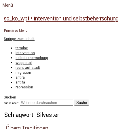
Menü
so_ko_wpt • intervention und selbstbeherrschung
Primäres Menü
Springe zum Inhalt
termine
intervention
selbstbeherrschung
wuppertal
recht auf stadt
migration
antira
antifa
repression
Suchen
suche nach:
Schlagwort: Silvester
Ölberg Traditionen