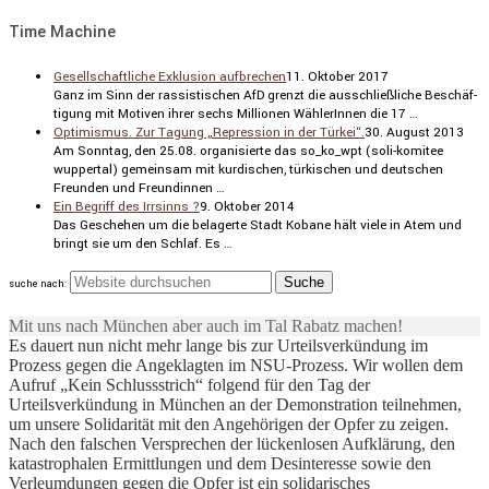
Time Machine
Gesellschaftliche Exklusion aufbrechen
11. Oktober 2017
Ganz im Sinn der rassis­ti­schen AfD grenzt die ausschließ­liche Beschäf­
ti­gung mit Motiven ihrer sechs Millionen Wähle­rInnen die 17 …
Optimismus. Zur Tagung „Repression in der Türkei“.
30. August 2013
Am Sonntag, den 25.08. organi­sierte das so_ko_wpt (soli-komitee
wuppertal) gemeinsam mit kurdi­schen, türki­schen und deutschen
Freunden und Freun­dinnen …
Ein Begriff des Irrsinns ?
9. Oktober 2014
Das Geschehen um die belagerte Stadt Kobane hält viele in Atem und
bringt sie um den Schlaf. Es …
suche nach:
Mit uns nach München aber auch im Tal Rabatz machen!
Es dauert nun nicht mehr lange bis zur Urteilsverkündung im
Prozess gegen die Angeklagten im NSU-Prozess. Wir wollen dem
Aufruf „Kein Schlussstrich“ folgend für den Tag der
Urteilsverkündung in München an der Demonstration teilnehmen,
um unsere Solidarität mit den Angehörigen der Opfer zu zeigen.
Nach den falschen Versprechen der lückenlosen Aufklärung, den
katastrophalen Ermittlungen und dem Desinteresse sowie den
Verleumdungen gegen die Opfer ist ein solidarisches