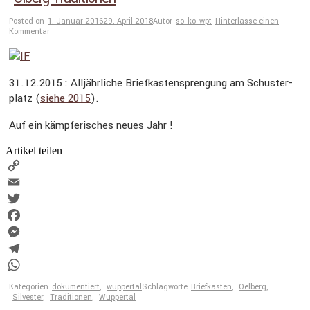
Posted on
1. Januar 2016
29. April 2018
Autor
so_ko_wpt
Hinterlasse einen
Kommentar
31.12.2015 : Alljähr­liche Brief­kas­ten­spren­gung am Schus­ter­
platz (
siehe 2015
).
Auf ein kämpfe­ri­sches neues Jahr !
Artikel teilen
Copy
Link
Email
Twitter
Facebook
Messenger
Telegram
WhatsApp
Kategorien
dokumentiert
,
wuppertal
Schlagworte
Briefkasten
,
Oelberg
,
Silvester
,
Traditionen
,
Wuppertal