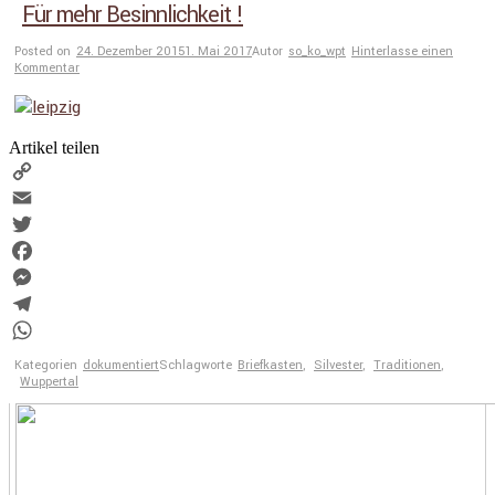
Für mehr Besinnlichkeit !
Posted on
24. Dezember 2015
1. Mai 2017
Autor
so_ko_wpt
Hinterlasse einen
Kommentar
Artikel teilen
Copy
Link
Email
Twitter
Facebook
Messenger
Telegram
WhatsApp
Kategorien
dokumentiert
Schlagworte
Briefkasten
,
Silvester
,
Traditionen
,
Wuppertal