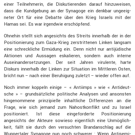
einer Teilneh­merin, die Disku­tie­renden darauf hinzu­weisen,
dass die Kundge­bung an der Synagoge ein denkbar ungeeig­
neter Ort für eine Debatte über den Krieg Israels mit der
Hamas sei. Es war irgendwie erschöp­fend.
Ohnehin stellt sich angesichts des Streits inner­halb der in der
Positio­nie­rung zum Gaza-Krieg zerstrit­tenen Linken langsam
eine schreck­liche Ermüdung ein. Denn nicht nur antijü­di­sche
Aktionen und Aussagen eskalieren, sondern auch interne
Ausein­an­der­set­zungen. Der seit Jahren virulente, harte
Diskurs inner­halb der Linken zur Situa­tion im Mittleren Osten,
bricht nun – nach einer Beruhi­gung zuletzt – wieder offen auf.
Noch immer koppeln einige – « Antiimps » wie « Antideut­
sche » – grund­sätz­liche politi­sche Analysen und ansonsten
hinge­nom­mene prinzi­pi­elle inhalt­liche Diffe­renzen an die
Frage, wie sich jemand zum Nahost­kon­flikt und zu Israel
positio­niert. Ist diese einge­for­derte Positio­nie­rung
angesichts der Akteure sowieso eigent­lich eine Unmög­lich­
keit, fällt sie durch den versuchten Brand­an­schlag auf die
Wupper­taler Synagoge nun noch schwerer : Wenn Antise­mi­