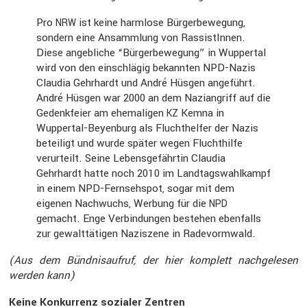
Pro
ist keine harmlose Bürger­be­we­gung,
NRW
sondern eine Ansamm­lung von Rassis­tInnen.
Diese angeb­liche “Bürger­be­we­gung” in Wuppertal
wird von den einschlägig bekannten NPD-Nazis
Claudia Gehrhardt und André Hüsgen angeführt.
André Hüsgen war 2000 an dem Nazian­griff auf die
Gedenk­feier am ehema­ligen
Kemna in
KZ
Wuppertal-Beyen­burg als Flucht­helfer der Nazis
betei­ligt und wurde später wegen Flucht­hilfe
verur­teilt. Seine Lebens­ge­fährtin Claudia
Gehrhardt hatte noch 2010 im Landtags­wahl­kampf
in einem NPD-Fernseh­spot, sogar mit dem
eigenen Nachwuchs, Werbung für die
NPD
gemacht. Enge Verbin­dungen bestehen ebenfalls
zur gewalt­tä­tigen Naziszene in Radevormwald.
(Aus dem Bündnis­aufruf, der hier komplett nachge­lesen
werden kann)
Keine Konkur­renz sozialer Zentren