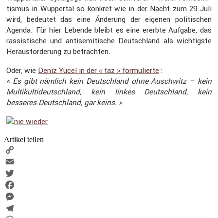
tismus in Wuppertal so konkret wie in der Nacht zum 29.Juli
wird, bedeutet das eine Änderung der eigenen politi­schen
Agenda. Für hier Lebende bleibt es eine ererbte Aufgabe, das
rassis­ti­sche und antise­mi­ti­sche Deutsch­land als wichtigste
Heraus­for­de­rung zu betrachten.
Oder, wie
Deniz Yücel in der « taz » formu­lierte
:
« Es gibt nämlich kein Deutsch­land ohne Ausch­witz – kein
Multi­kult­ideutsch­land, kein linkes Deutsch­land, kein
besseres Deutsch­land, gar keins. »
Artikel teilen
Copy
Link
Email
Twitter
Facebook
Messenger