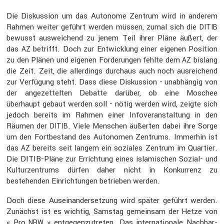
Die Diskus­sion um das Autonome Zentrum wird in anderem
Rahmen weiter geführt werden müssen, zumal sich die
DITIB
bewusst auswei­chend zu jenem Teil ihrer Pläne äußert, der
das
betrifft. Doch zur Entwick­lung einer eigenen Position
AZ
zu den Plänen und eigenen Forde­rungen fehlte dem
bislang
AZ
die Zeit. Zeit, die aller­dings durchaus auch noch ausrei­chend
zur Verfü­gung steht. Dass diese Diskus­sion - unabhängig von
der angezet­telten Debatte darüber, ob eine Moschee
überhaupt gebaut werden soll - nötig werden wird, zeigte sich
jedoch bereits im Rahmen einer Infover­an­stal­tung in den
Räumen der
. Viele Menschen äußerten dabei ihre Sorge
DITIB
um den Fortbe­stand des Autonomen Zentrums. Immerhin ist
das
bereits seit langem ein soziales Zentrum im Quartier.
AZ
Die DITIB-Pläne zur Errich­tung eines islami­schen Sozial- und
Kultur­zen­trums dürfen daher nicht in Konkur­renz zu
bestehenden Einrich­tungen betrieben werden.
Doch diese Ausein­an­der­set­zung wird später geführt werden.
Zunächst ist es wichtig, Samstag gemeinsam der Hetze von
« Pro
» entge­gen­zu­treten. Das inter­na­tio­nale Nachbar­
NRW