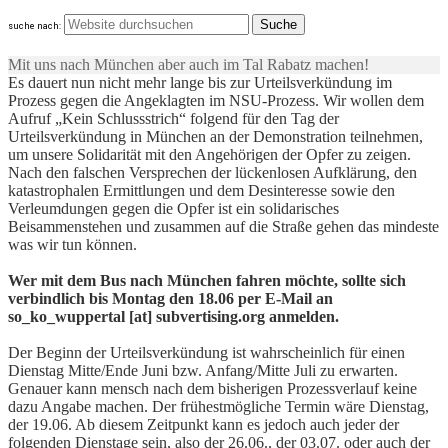
suche nach:
Mit uns nach München aber auch im Tal Rabatz machen!
Es dauert nun nicht mehr lange bis zur Urteilsverkündung im
Prozess gegen die Angeklagten im NSU-Prozess. Wir wollen dem
Aufruf „Kein Schlussstrich“ folgend für den Tag der
Urteilsverkündung in München an der Demonstration teilnehmen,
um unsere Solidarität mit den Angehörigen der Opfer zu zeigen.
Nach den falschen Versprechen der lückenlosen Aufklärung, den
katastrophalen Ermittlungen und dem Desinteresse sowie den
Verleumdungen gegen die Opfer ist ein solidarisches
Beisammenstehen und zusammen auf die Straße gehen das mindeste
was wir tun können.
Wer mit dem Bus nach München fahren möchte, sollte sich
verbindlich bis Montag den 18.06 per E-Mail an
so_ko_wuppertal [at] subvertising.org anmelden.
Der Beginn der Urteilsverkündung ist wahrscheinlich für einen
Dienstag Mitte/Ende Juni bzw. Anfang/Mitte Juli zu erwarten.
Genauer kann mensch nach dem bisherigen Prozessverlauf keine
dazu Angabe machen. Der frühestmögliche Termin wäre Dienstag,
der 19.06. Ab diesem Zeitpunkt kann es jedoch auch jeder der
folgenden Dienstage sein, also der 26.06., der 03.07. oder auch der