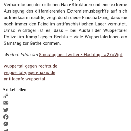
Verharm­lo­sung der örtli­chen Nazi-Struk­turen und eine extreme
Ausle­gung des diffa­mie­renden Extre­mis­mus­be­griffs auf sich
aufmerksam machte, zeigt durch diese Einschät­zung, dass sie
noch immer den Feind im antifa­schis­ti­schen Lager vermutet.
Umso wichtiger ist es, dass – bei Ausfall der Wupper­taler
Polizei im Kampf gegen Rechts – viele Wupper­ta­le­rInnen am
Samstag zur Gathe kommen.
Weitere Infos am
Samstag bei Twitter - Hashtag : #27oWpt
wuppertal​-gegen​-rechts​.de
wuppertal​-gegen​-nazis​.de
antifa­cafe wuppertal
Artikel teilen
Copy
Link
Email
Twitter
Facebook
Messenger