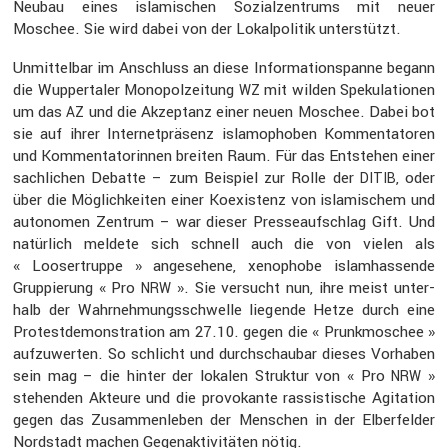
Neubau eines islami­schen Sozial­zen­trums mit neuer
Moschee. Sie wird dabei von der Lokal­po­litik unter­stützt.
Unmit­telbar im Anschluss an diese Infor­ma­ti­ons­panne begann
die Wupper­taler Monopol­zei­tung
mit wilden Speku­la­tionen
WZ
um das
und die Akzep­tanz einer neuen Moschee. Dabei bot
AZ
sie auf ihrer Inter­net­prä­senz islamo­phoben Kommen­ta­toren
und Kommen­ta­to­rinnen breiten Raum. Für das Entstehen einer
sachli­chen Debatte – zum Beispiel zur Rolle der
, oder
DITIB
über die Möglich­keiten einer Koexis­tenz von islami­schem und
autonomen Zentrum – war dieser Presse­auf­schlag Gift. Und
natür­lich meldete sich schnell auch die von vielen als
« Looser­truppe » angese­hene, xenophobe islam­has­sende
Gruppie­rung « Pro
». Sie versucht nun, ihre meist unter­
NRW
halb der Wahrneh­mungs­schwelle liegende Hetze durch eine
Protest­de­mons­tra­tion am 27.10. gegen die « Prunk­mo­schee »
aufzu­werten. So schlicht und durch­schaubar dieses Vorhaben
sein mag – die hinter der lokalen Struktur von « Pro
»
NRW
stehenden Akteure und die provo­kante rassis­ti­sche Agita­tion
gegen das Zusam­men­leben der Menschen in der Elber­felder
Nordstadt machen Gegen­ak­ti­vi­täten nötig.