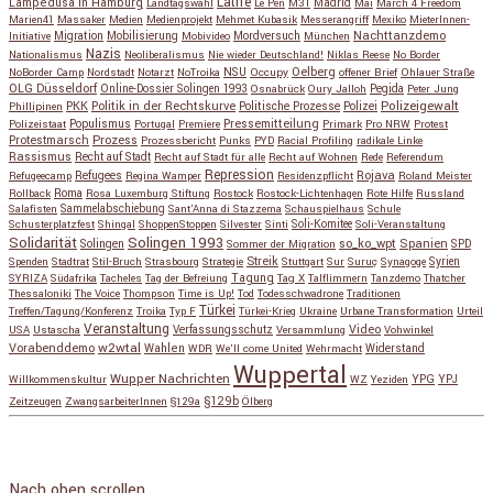
Latife
Lampedusa in Hamburg
Madrid
Landtagswahl
Le Pen
M31
Mai
March 4 Freedom
Marien41
Massaker
Medien
Medienprojekt
Mehmet Kubasik
Messerangriff
Mexiko
MieterInnen-
Migration
Mobilisierung
Mordversuch
Nachttanzdemo
Initiative
Mobivideo
München
Nazis
Nationalismus
Neoliberalismus
Nie wieder Deutschland!
Niklas Reese
No Border
NSU
Oelberg
NoBorder Camp
Nordstadt
Notarzt
NoTroika
Occupy
offener Brief
Ohlauer Straße
OLG Düsseldorf
Pegida
Online-Dossier Solingen 1993
Osnabrück
Oury Jalloh
Peter Jung
Polizeigewalt
PKK
Politik in der Rechtskurve
Politische Prozesse
Polizei
Phillipinen
Populismus
Pressemitteilung
Polizeistaat
Portugal
Premiere
Primark
Pro NRW
Protest
Protestmarsch
Prozess
Prozessbericht
Punks
PYD
Racial Profiling
radikale Linke
Rassismus
Recht auf Stadt
Recht auf Stadt für alle
Recht auf Wohnen
Rede
Referendum
Repression
Refugees
Rojava
Refugeecamp
Regina Wamper
Residenzpflicht
Roland Meister
Roma
Rollback
Rosa Luxemburg Stiftung
Rostock
Rostock-Lichtenhagen
Rote Hilfe
Russland
Salafisten
Sammelabschiebung
Sant'Anna di Stazzema
Schauspielhaus
Schule
Schusterplatzfest
Shingal
ShoppenStoppen
Silvester
Sinti
Soli-Komitee
Soli-Veranstaltung
Solidarität
Solingen 1993
so_ko_wpt
Solingen
Spanien
SPD
Sommer der Migration
Streik
Spenden
Stadtrat
Stil-Bruch
Strasbourg
Strategie
Stuttgart
Sur
Suruç
Synagoge
Syrien
Tagung
SYRIZA
Südafrika
Tacheles
Tag der Befreiung
Tag X
Talflimmern
Tanzdemo
Thatcher
Thessaloniki
The Voice
Thompson
Time is Up!
Tod
Todesschwadrone
Traditionen
Türkei
Treffen/Tagung/Konferenz
Troika
Typ F
Türkei-Krieg
Ukraine
Urbane Transformation
Urteil
Veranstaltung
Verfassungsschutz
Video
USA
Ustascha
Versammlung
Vohwinkel
w2wtal
Vorabenddemo
Wahlen
Widerstand
WDR
We'll come United
Wehrmacht
Wuppertal
Wupper Nachrichten
YPG
Willkommenskultur
WZ
Yeziden
YPJ
§129b
Zeitzeugen
ZwangsarbeiterInnen
§129a
Ölberg
Copyright © 2026
so_ko_wpt • intervention und selbstbeherrschung
. Alle Rechte vorbehalten.
Catch Base nach
Catch Themes
Nach oben scrollen