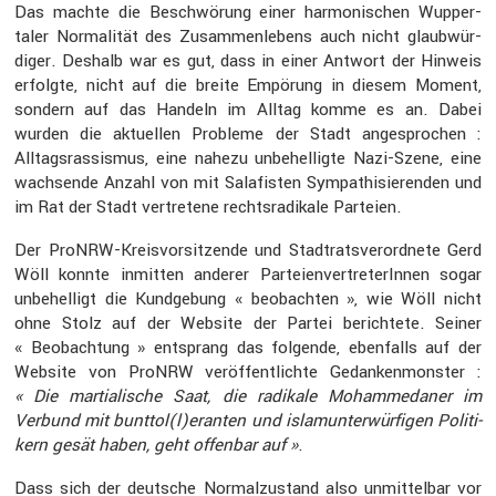
Das machte die Beschwö­rung einer harmo­ni­schen Wupper­
taler Norma­lität des Zusam­men­le­bens auch nicht glaub­wür­
diger. Deshalb war es gut, dass in einer Antwort der Hinweis
erfolgte, nicht auf die breite Empörung in diesem Moment,
sondern auf das Handeln im Alltag komme es an. Dabei
wurden die aktuellen Probleme der Stadt angespro­chen :
Alltags­ras­sismus, eine nahezu unbehel­ligte Nazi-Szene, eine
wachsende Anzahl von mit Salafisten Sympa­thi­sie­renden und
im Rat der Stadt vertre­tene rechts­ra­di­kale Parteien.
Der ProNRW-Kreis­vor­sit­zende und Stadt­rats­ver­ord­nete Gerd
Wöll konnte inmitten anderer Partei­en­ver­tre­te­rInnen sogar
unbehel­ligt die Kundge­bung « beobachten », wie Wöll nicht
ohne Stolz auf der Website der Partei berich­tete. Seiner
« Beobach­tung » entsprang das folgende, ebenfalls auf der
Website von ProNRW veröf­fent­lichte Gedan­ken­monster :
« Die martia­li­sche Saat, die radikale Moham­me­daner im
Verbund mit bunttol(l)eranten und islam­un­ter­wür­figen Politi­
kern gesät haben, geht offenbar auf »
.
Dass sich der deutsche Normal­zu­stand also unmit­telbar vor