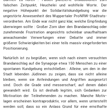
falschen Zeitpunkt, Heuchelei und wohlfeile Worte. Der
negative Höhepunkt der Solida­ri­täts­kund­ge­bung war die
ungestörte Anwesen­heit des Wupper­taler ProNRW-Stadt­rats­
ver­ord­neten. Am Ende war nicht ganz klar, welche Empfin­dung
überwiegen sollte : Großer Zorn über den Brand­an­schlag oder
zuneh­mende Frustra­tion angesichts scheinbar unauf­haltsam
anwach­sender Verwer­fungen einer Debatte und immer
größerer Schwie­rig­keiten bei einer teils massiv einge­for­derten
Positio­nie­rung.
Natür­lich ist zu begrüßen, wenn sich nach einem versuchten
Brand­an­schlag auf die Synagoge etwa 150 Menschen zu einer
spontanen Kundge­bung entschließen : Alleine, um den in der
Stadt lebenden JüdInnen zu zeigen, dass sie nicht alleine
bleiben, wenn sie Anfein­dungen und Angriffen ausge­setzt
sind. Doch die Grade sind messer­scharf, auf denen dabei
gewan­delt wird. Es ist deshalb legitim, sich Gedanken zur
Motiva­tion der Teilneh­menden zu machen. Manche Motiv­
lagen erscheinen kontra­pro­duktiv, vor allem, wenn unter­stellt
werden soll, dass so ein Anlass Grund für eine ernst­hafte