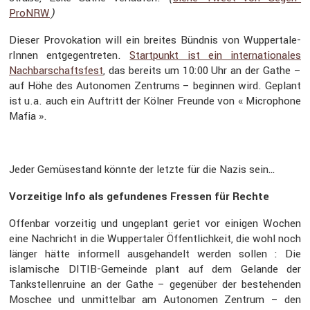
ProNRW
)
Dieser Provo­ka­tion will ein breites Bündnis von Wupper­ta­le­
rInnen entge­gen­treten.
Start­punkt ist ein inter­na­tio­nales
Nachbar­schafts­fest
, das bereits um 10:00 Uhr an der Gathe –
auf Höhe des Autonomen Zentrums – beginnen wird. Geplant
ist u.a. auch ein Auftritt der Kölner Freunde von « Micro­phone
Mafia ».
Jeder Gemüse­stand könnte der letzte für die Nazis sein…
Vorzei­tige Info als gefun­denes Fressen für Rechte
Offenbar vorzeitig und ungeplant geriet vor einigen Wochen
eine Nachricht in die Wupper­taler Öffent­lich­keit, die wohl noch
länger hätte infor­mell ausge­han­delt werden sollen : Die
islami­sche DITIB-Gemeinde plant auf dem Gelande der
Tankstel­len­ruine an der Gathe – gegen­über der bestehenden
Moschee und unmit­telbar am Autonomen Zentrum – den