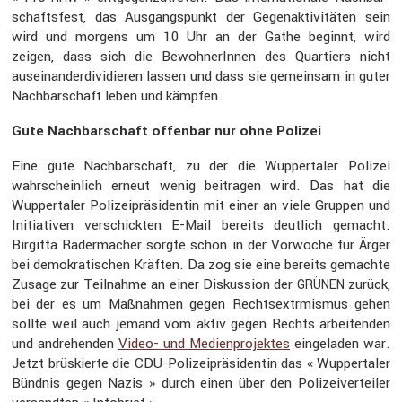
schafts­fest, das Ausgangs­punkt der Gegen­ak­ti­vi­täten sein
wird und morgens um 10 Uhr an der Gathe beginnt, wird
zeigen, dass sich die Bewoh­ne­rInnen des Quartiers nicht
ausein­an­der­di­vi­dieren lassen und dass sie gemeinsam in guter
Nachbar­schaft leben und kämpfen.
Gute Nachbar­schaft offenbar nur ohne Polizei
Eine gute Nachbar­schaft, zu der die Wupper­taler Polizei
wahrschein­lich erneut wenig beitragen wird. Das hat die
Wupper­taler Polizei­prä­si­dentin mit einer an viele Gruppen und
Initia­tiven verschickten E-Mail bereits deutlich gemacht.
Birgitta Rader­ma­cher sorgte schon in der Vorwoche für Ärger
bei demokra­ti­schen Kräften. Da zog sie eine bereits gemachte
Zusage zur Teilnahme an einer Diskus­sion der
zurück,
GRÜNEN
bei der es um Maßnahmen gegen Rechts­ex­trmismus gehen
sollte weil auch jemand vom aktiv gegen Rechts arbei­tenden
und andre­henden
Video- und Medien­pro­jektes
einge­laden war.
Jetzt brüskierte die CDU-Polizei­prä­si­dentin das « Wupper­taler
Bündnis gegen Nazis » durch einen über den Polizei­ver­teiler