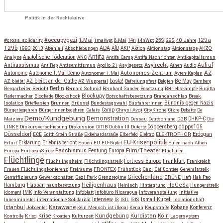
Politik in der Rechtskurve
#occupygezi
1.Mai
129a
#cross_solidarity
1maiwpt
8.Mai
14n
14nWpt
25S
29S
40 Jahre
129b
ADA
1993
2013
Abahlali
Abschiebungen
AfD
AKP
Aktion
Aktionstag
Aktionstage
AKZO
Antifa
Anatolische Föderation
Analyse
ANC
Antifa-Camp
Antifa-Nachrichten
Antikapitalismus
Antirassismus
Asylrecht
Aufruf
AntiRep
Antisemitismus
Apollo 21
Asylgesetz
Athen
Audio
AZ
Autonome
Autonome 1.Mai Demo
Autonomes Zentrum
Autonomer 1.Mai
Ayten Kaplan
Be May
AZ bleibt!
AZ bleibt an der Gathe
AZ Wuppertal
basta!
Befreiungsfest
Belgien
Bemberg
Berlin
Bergarbeiter
Bericht
Bernard Schmid
Bernhard Sander
Besetzung
Betriebskämpfe
Birgitta
Blockupy
Radermacher
Blockade
Blockshock
Botschaftsbesetzung
Brandanschlag
Break
Isolation
Briefkasten
Brunnen
Brüssel
Bundestagswahl
BusfahrerInnen
Bündnis gegen Nazis
Bürgerbegehren
BürgerInnenbegehren
Calais
Camp
Chrysi Avgi
CityKirche
Cizre
Debatte
De
Demo/Kundgebung
Demonstration
Maiziére
Dessau
Deutschland
DGB
DHKP-C
Die
Döppersberg
döpps105
LINKE
Diskursverschiebung
Diskussion
DITIB
Dublin III
Duterte
Düsseldorf
Erdogan
ECE
Edith-Stein Straße
Ekkehardstraße
Elberfeld
Elektro
ELEKTROPHOR
EU-Krisenpolitik
Erfurt
Erklärung
Erlebnisbericht
Essen
EU
EU-Gipfel
Eulen nach Athen
Faschismus
Festung Europa
Film/Theater
Europa
EuropeanStrike
Flughafen
Flüchtlinge
Fortress Europe
Frankfurt
Flüchtlingsheim
Flüchtlingsstreik
Frankreich
Frauen-Flüchtlingskonferenz
Freiräume
FRONTEX
Frühstück
Gazi
Geflüchtete
Generalstreik
Griechenland
Gentrifizierung
Gewerkschaften
Gezi-Park
Grenzregime
GRÜNE
Haft
Hak Pao
Hassan
Heiligenhaus
HoGeSa
Hamburg
hausbesetzung
Heinisch
Hintergrund
Hungerstreik
Idomeni
IMK
Info-Veranstaltung
Infoblatt
Infobüro Nicaragua
Infoveranstaltung
Initiative
Interview
Ismail Küpeli
Innenminister
internationale Solidarität
IS
ISIL
ISIS
Isolationshaft
Karawane
Istanbul
Kobane
Jobcenter
Kein Mensch ist illegal
Kenan
Keupstraße
Konferenz
Kundgebung
Kurdistan
Krise
Köln
Kontrolle
Krieg
Kroatien
Kulturzeit
Lagersystem