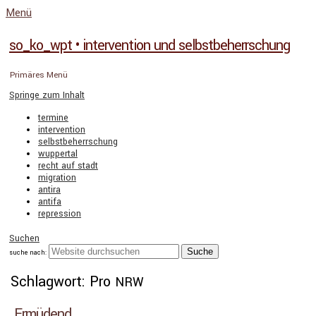
Menü
so_ko_wpt • intervention und selbstbeherrschung
Primäres Menü
Springe zum Inhalt
termine
intervention
selbstbeherrschung
wuppertal
recht auf stadt
migration
antira
antifa
repression
Suchen
suche nach:
Schlagwort: Pro
NRW
Ermüdend