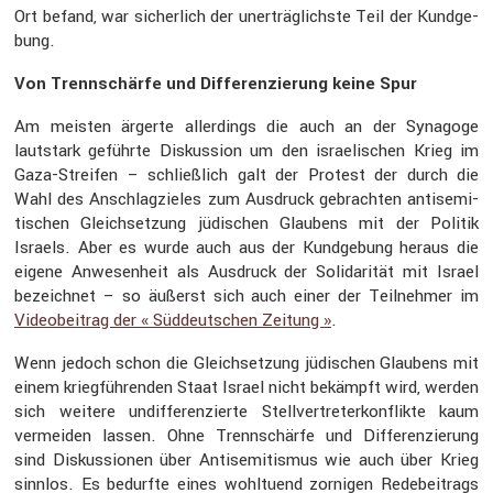
Ort befand, war sicher­lich der unerträg­lichste Teil der Kundge­
bung.
Von Trenn­schärfe und Diffe­ren­zie­rung keine Spur
Am meisten ärgerte aller­dings die auch an der Synagoge
lautstark geführte Diskus­sion um den israe­li­schen Krieg im
Gaza-Streifen – schließ­lich galt der Protest der durch die
Wahl des Anschlag­zieles zum Ausdruck gebrachten antise­mi­
ti­schen Gleich­set­zung jüdischen Glaubens mit der Politik
Israels. Aber es wurde auch aus der Kundge­bung heraus die
eigene Anwesen­heit als Ausdruck der Solida­rität mit Israel
bezeichnet – so äußerst sich auch einer der Teilnehmer im
Videobei­trag der « Süddeut­schen Zeitung »
.
Wenn jedoch schon die Gleich­set­zung jüdischen Glaubens mit
einem krieg­füh­renden Staat Israel nicht bekämpft wird, werden
sich weitere undif­fe­ren­zierte Stell­ver­tre­ter­kon­flikte kaum
vermeiden lassen. Ohne Trenn­schärfe und Diffe­ren­zie­rung
sind Diskus­sionen über Antise­mi­tismus wie auch über Krieg
sinnlos. Es bedurfte eines wohltuend zornigen Redebei­trags