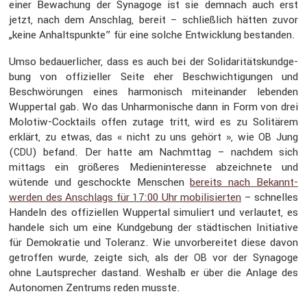
einer Bewachung der Synagoge ist sie demnach auch erst
jetzt, nach dem Anschlag, bereit – schließ­lich hätten zuvor
„keine Anhalts­punkte” für eine solche Entwick­lung bestanden.
Umso bedau­er­li­cher, dass es auch bei der Solida­ri­täts­kund­ge­
bung von offizi­eller Seite eher Beschwich­ti­gungen und
Beschwö­rungen eines harmo­nisch mitein­ander lebenden
Wuppertal gab. Wo das Unhar­mo­ni­sche dann in Form von drei
Molotiw-Cocktails offen zutage tritt, wird es zu Solitärem
erklärt, zu etwas, das « nicht zu uns gehört », wie
Jung
OB
(
) befand. Der hatte am Nachmttag – nachdem sich
CDU
mittags ein größeres Medien­in­ter­esse abzeich­nete und
wütende und geschockte Menschen
bereits nach Bekannt­
werden des Anschlags für 17:00 Uhr mobili­sierten
– schnelles
Handeln des offizi­ellen Wuppertal simuliert und verlautet, es
handele sich um eine Kundge­bung der städti­schen Initia­tive
für Demokratie und Toleranz. Wie unvor­be­reitet diese davon
getroffen wurde, zeigte sich, als der
vor der Synagoge
OB
ohne Lautspre­cher dastand. Weshalb er über die Anlage des
Autonomen Zentrums reden musste.