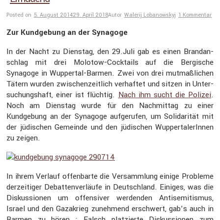
Posted on
5. August 2014
29. April 2018
Autor
Walerij Lobanowskyj
1 Kommentar
Zur Kundge­bung an der Synagoge
In der Nacht zu Dienstag, den 29.Juli gab es einen Brand­an­
schlag mit drei Molotow-Cocktails auf die Bergi­sche
Synagoge in Wuppertal-Barmen. Zwei von drei mutmaß­li­chen
Tätern wurden zwischen­zeit­lich verhaftet und sitzen in Unter­
su­chungs­haft, einer ist flüchtig.
Nach ihm sucht die Polizei
.
Noch am Dienstag wurde für den Nachmittag zu einer
Kundge­bung an der Synagoge aufge­rufen, um Solida­rität mit
der jüdischen Gemeinde und den jüdischen Wupper­ta­le­rInnen
zu zeigen.
In ihrem Verlauf offen­barte die Versamm­lung einige Probleme
derzei­tiger Debat­ten­ver­läufe in Deutsch­land. Einiges, was die
Diskus­sionen um offen­siver werdenden Antise­mi­tismus,
Israel und den Gazakrieg zuneh­mend erschwert, gab’s auch in
Barmen zu hören : Falsch platzierte Diskus­sionen zum