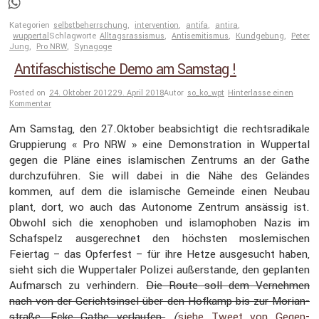
Telegram
WhatsApp
Kategorien
selbstbeherrschung
,
intervention
,
antifa
,
antira
,
wuppertal
Schlagworte
Alltagsrassismus
,
Antisemitismus
,
Kundgebung
,
Peter
Jung
,
Pro NRW
,
Synagoge
Antifaschistische Demo am Samstag !
Posted on
24. Oktober 2012
29. April 2018
Autor
so_ko_wpt
Hinterlasse einen
Kommentar
Am Samstag, den 27.Oktober beabsich­tigt die rechts­ra­di­kale
Gruppie­rung « Pro
» eine Demons­tra­tion in Wuppertal
NRW
gegen die Pläne eines islami­schen Zentrums an der Gathe
durch­zu­führen. Sie will dabei in die Nähe des Geländes
kommen, auf dem die islami­sche Gemeinde einen Neubau
plant, dort, wo auch das Autonome Zentrum ansässig ist.
Obwohl sich die xenophoben und islamo­phoben Nazis im
Schafs­pelz ausge­rechnet den höchsten mosle­mi­schen
Feiertag – das Opfer­fest – für ihre Hetze ausge­sucht haben,
sieht sich die Wupper­taler Polizei außer­stande, den geplanten
Aufmarsch zu verhin­dern.
Die Route soll dem Vernehmen
nach von der Gerichts­insel über den Hofkamp bis zur Morian­
straße, Ecke Gathe verlaufen.
(
siehe Tweet von Gegen­