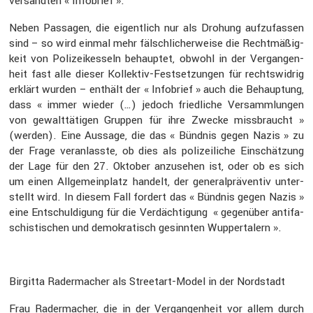
versandten « Infobrief ».
Neben Passagen, die eigent­lich nur als Drohung aufzu­fassen
sind – so wird einmal mehr fälsch­li­cher­weise die Recht­mä­ßig­
keit von Polizei­kes­seln behauptet, obwohl in der Vergan­gen­
heit fast alle dieser Kollektiv-Festset­zungen für rechts­widrig
erklärt wurden – enthält der « Infobrief » auch die Behaup­tung,
dass « immer wieder (…) jedoch fried­liche Versamm­lungen
von gewalt­tä­tigen Gruppen für ihre Zwecke missbraucht »
(werden). Eine Aussage, die das « Bündnis gegen Nazis » zu
der Frage veran­lasste, ob dies als polizei­liche Einschät­zung
der Lage für den 27. Oktober anzusehen ist, oder ob es sich
um einen Allge­mein­platz handelt, der general­prä­ventiv unter­
stellt wird. In diesem Fall fordert das « Bündnis gegen Nazis »
eine Entschul­di­gung für die Verdäch­ti­gung « gegen­über antifa­
schis­ti­schen und demokra­tisch gesinnten Wupper­ta­lern ».
Birgitta Rader­ma­cher als Streetart-Model in der Nordstadt
Frau Rader­ma­cher, die in der Vergan­gen­heit vor allem durch