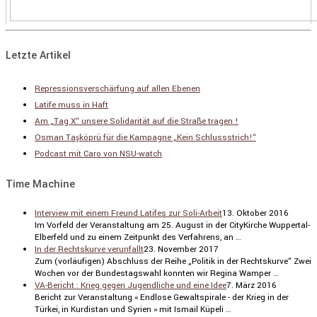
Letzte Artikel
Repressionsverschärfung auf allen Ebenen
Latife muss in Haft
Am „Tag X“ unsere Solidarität auf die Straße tragen !
Osman Taşköprü für die Kampagne „Kein Schlussstrich!“
Podcast mit Caro von NSU-watch
Time Machine
Interview mit einem Freund Latifes zur Soli-Arbeit
13. Oktober 2016
Im Vorfeld der Veran­stal­tung am 25. August in der CityKirche Wuppertal-
Elber­feld und zu einem Zeitpunkt des Verfah­rens, an …
In der Rechtskurve verunfallt
23. November 2017
Zum (vorläu­figen) Abschluss der Reihe „Politik in der Rechts­kurve“ Zwei
Wochen vor der Bundes­tags­wahl konnten wir Regina Wamper …
VA-Bericht : Krieg gegen Jugendliche und eine Idee
7. März 2016
Bericht zur Veran­stal­tung « Endlose Gewalt­spi­rale - der Krieg in der
Türkei, in Kurdi­stan und Syrien » mit Ismail Küpeli …