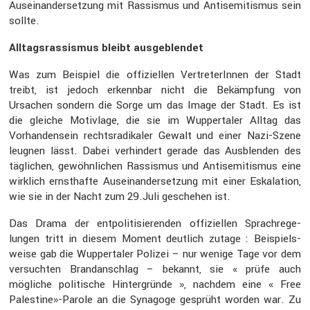
Ausein­an­der­set­zung mit Rassismus und Antise­mi­tismus sein
sollte.
Alltags­ras­sismus bleibt ausge­blendet
Was zum Beispiel die offizi­ellen Vertre­te­rInnen der Stadt
treibt, ist jedoch erkennbar nicht die Bekämp­fung von
Ursachen sondern die Sorge um das Image der Stadt. Es ist
die gleiche Motiv­lage, die sie im Wupper­taler Alltag das
Vorhan­den­sein rechts­ra­di­kaler Gewalt und einer Nazi-Szene
leugnen lässt. Dabei verhin­dert gerade das Ausblenden des
tägli­chen, gewöhn­li­chen Rassismus und Antise­mi­tismus eine
wirklich ernst­hafte Ausein­an­der­set­zung mit einer Eskala­tion,
wie sie in der Nacht zum 29.Juli geschehen ist.
Das Drama der entpo­li­ti­sie­renden offizi­ellen Sprach­re­ge­
lungen tritt in diesem Moment deutlich zutage : Beispiels­
weise gab die Wupper­taler Polizei – nur wenige Tage vor dem
versuchten Brand­an­schlag – bekannt, sie « prüfe auch
mögliche politi­sche Hinter­gründe », nachdem eine « Free
Palestine»-Parole an die Synagoge gesprüht worden war. Zu