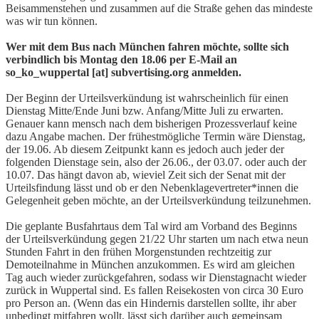
Beisammenstehen und zusammen auf die Straße gehen das mindeste
was wir tun können.
Wer mit dem Bus nach München fahren möchte, sollte sich
verbindlich bis Montag den 18.06 per E-Mail an
so_ko_wuppertal [at] subvertising.org anmelden.
Der Beginn der Urteilsverkündung ist wahrscheinlich für einen
Dienstag Mitte/Ende Juni bzw. Anfang/Mitte Juli zu erwarten.
Genauer kann mensch nach dem bisherigen Prozessverlauf keine
dazu Angabe machen. Der frühestmögliche Termin wäre Dienstag,
der 19.06. Ab diesem Zeitpunkt kann es jedoch auch jeder der
folgenden Dienstage sein, also der 26.06., der 03.07. oder auch der
10.07. Das hängt davon ab, wieviel Zeit sich der Senat mit der
Urteilsfindung lässt und ob er den Nebenklagevertreter*innen die
Gelegenheit geben möchte, an der Urteilsverkündung teilzunehmen.
Die geplante Busfahrtaus dem Tal wird am Vorband des Beginns
der Urteilsverkündung gegen 21/22 Uhr starten um nach etwa neun
Stunden Fahrt in den frühen Morgenstunden rechtzeitig zur
Demoteilnahme in München anzukommen. Es wird am gleichen
Tag auch wieder zurückgefahren, sodass wir Dienstagnacht wieder
zurück in Wuppertal sind. Es fallen Reisekosten von circa 30 Euro
pro Person an. (Wenn das ein Hindernis darstellen sollte, ihr aber
unbedingt mitfahren wollt, lässt sich darüber auch gemeinsam