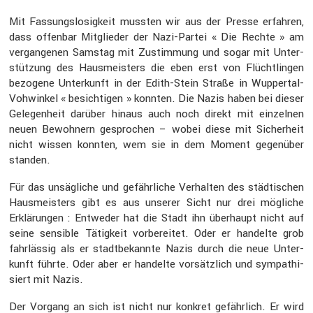
Mit Fassungs­lo­sig­keit mussten wir aus der Presse erfahren,
dass offenbar Mitglieder der Nazi-Partei « Die Rechte » am
vergan­genen Samstag mit Zustim­mung und sogar mit Unter­
stüt­zung des Hausmeis­ters die eben erst von Flücht­lingen
bezogene Unter­kunft in der Edith-Stein Straße in Wuppertal-
Vohwinkel « besich­tigen » konnten. Die Nazis haben bei dieser
Gelegen­heit darüber hinaus auch noch direkt mit einzelnen
neuen Bewoh­nern gespro­chen – wobei diese mit Sicher­heit
nicht wissen konnten, wem sie in dem Moment gegen­über
standen.
Für das unsäg­liche und gefähr­liche Verhalten des städti­schen
Hausmeis­ters gibt es aus unserer Sicht nur drei mögliche
Erklä­rungen : Entweder hat die Stadt ihn überhaupt nicht auf
seine sensible Tätig­keit vorbe­reitet. Oder er handelte grob
fahrlässig als er stadt­be­kannte Nazis durch die neue Unter­
kunft führte. Oder aber er handelte vorsätz­lich und sympa­thi­
siert mit Nazis.
Der Vorgang an sich ist nicht nur konkret gefähr­lich. Er wird