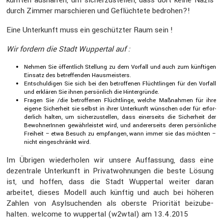
durch Zimmer marschieren und Geflüch­tete bedrohen?!
Eine Unter­kunft muss ein geschützter Raum sein !
Wir fordern die Stadt Wuppertal auf :
Nehmen Sie öffent­lich Stellung zu dem Vorfall und auch zum künftigen
Einsatz des betref­fenden Hausmeis­ters.
Entschul­digen Sie sich bei den betrof­fenen Flücht­lingen für den Vorfall
und erklären Sie ihnen persön­lich die Hinter­gründe.
Fragen Sie /die betrof­fenen Flücht­linge, welche Maßnahmen für ihre
eigene Sicher­heit sie selbst in ihrer Unter­kunft wünschen oder für erfor­
der­lich halten, um sicher­zu­stellen, dass einer­seits die Sicher­heit der
Bewoh­ne­rInnen gewähr­leistet wird, und anderer­seits deren persön­liche
Freiheit – etwa Besuch zu empfangen, wann immer sie das möchten –
nicht einge­schränkt wird.
Im Übrigen wieder­holen wir unsere Auffas­sung, dass eine
dezen­trale Unter­kunft in Privat­woh­nungen die beste Lösung
ist, und hoffen, dass die Stadt Wuppertal weiter daran
arbeitet, dieses Modell auch künftig und auch bei höheren
Zahlen von Asylsu­chenden als oberste Priorität beizu­be­
halten. welcome to wuppertal (w2wtal) am 13.4.2015