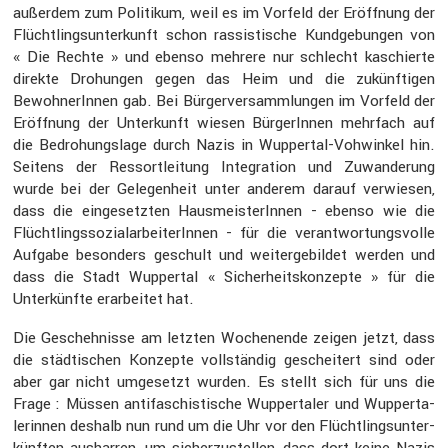
außerdem zum Politikum, weil es im Vorfeld der Eröff­nung der
Flücht­lings­un­ter­kunft schon rassis­ti­sche Kundge­bungen von
« Die Rechte » und ebenso mehrere nur schlecht kaschierte
direkte Drohungen gegen das Heim und die zukünf­tigen
Bewoh­ne­rInnen gab. Bei Bürger­ver­samm­lungen im Vorfeld der
Eröff­nung der Unter­kunft wiesen Bürge­rInnen mehrfach auf
die Bedro­hungs­lage durch Nazis in Wuppertal-Vohwinkel hin.
Seitens der Ressort­lei­tung Integra­tion und Zuwan­de­rung
wurde bei der Gelegen­heit unter anderem darauf verwiesen,
dass die einge­setzten Hausmeis­te­rInnen - ebenso wie die
Flücht­lings­so­zi­al­ar­bei­te­rInnen - für die verant­wor­tungs­volle
Aufgabe beson­ders geschult und weiter­ge­bildet werden und
dass die Stadt Wuppertal « Sicher­heits­kon­zepte » für die
Unter­künfte erarbeitet hat.
Die Gescheh­nisse am letzten Wochen­ende zeigen jetzt, dass
die städti­schen Konzepte vollständig geschei­tert sind oder
aber gar nicht umgesetzt wurden. Es stellt sich für uns die
Frage : Müssen antifa­schis­ti­sche Wupper­taler und Wupper­ta­
le­rinnen deshalb nun rund um die Uhr vor den Flücht­lings­un­ter­
künften ausharren, um sicher­zu­stellen, dass dort keine Nazis