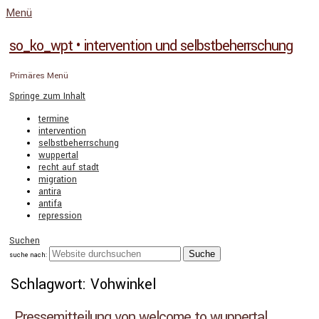
Menü
so_ko_wpt • intervention und selbstbeherrschung
Primäres Menü
Springe zum Inhalt
termine
intervention
selbstbeherrschung
wuppertal
recht auf stadt
migration
antira
antifa
repression
Suchen
suche nach:
Schlagwort: Vohwinkel
Pressemitteilung von welcome to wuppertal