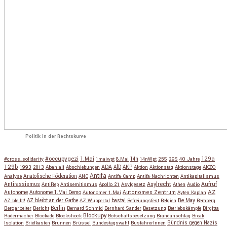
Politik in der Rechtskurve
#occupygezi
1.Mai
129a
#cross_solidarity
1maiwpt
8.Mai
14n
14nWpt
25S
29S
40 Jahre
129b
ADA
1993
2013
Abahlali
Abschiebungen
AfD
AKP
Aktion
Aktionstag
Aktionstage
AKZO
Antifa
Anatolische Föderation
Analyse
ANC
Antifa-Camp
Antifa-Nachrichten
Antikapitalismus
Antirassismus
Asylrecht
Aufruf
AntiRep
Antisemitismus
Apollo 21
Asylgesetz
Athen
Audio
AZ
Autonome
Autonome 1.Mai Demo
Autonomes Zentrum
Autonomer 1.Mai
Ayten Kaplan
Be May
AZ bleibt!
AZ bleibt an der Gathe
AZ Wuppertal
basta!
Befreiungsfest
Belgien
Bemberg
Berlin
Bergarbeiter
Bericht
Bernard Schmid
Bernhard Sander
Besetzung
Betriebskämpfe
Birgitta
Blockupy
Radermacher
Blockade
Blockshock
Botschaftsbesetzung
Brandanschlag
Break
Isolation
Briefkasten
Brunnen
Brüssel
Bundestagswahl
BusfahrerInnen
Bündnis gegen Nazis