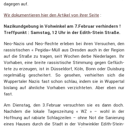
dagegen auf.
Wir dokumen­tieren hier den Artikel von ihrer Seite
:
Nazikund­ge­bung in Vohwinkel am 7.Februar verhin­dern !
Treff­punkt : Samstag, 12 Uhr in der Edith-Stein Straße.
Neo-Nazis und Neo-Rechte erleben bei ihren Versu­chen, den
rassis­ti­schen « Pegida»-Müll aus Dresden auch in der Region
auf die Straße zu tragen, seit Wochen derbe Nieder­lagen. Ihr
Vorhaben, eine breite rassis­ti­sche Stimmung gegen Geflüch­
tete zu erzeugen, ist in Düssel­dorf, Köln, Bonn oder Duisburg
regel­mäßig geschei­tert. So gesehen, verhielten sich die
Wupper­taler Nazis fast schon schlau, indem sie in Wuppertal
bislang auf ähnliche Vorhaben verzich­teten. Aber eben nur
fast.
Am Dienstag, den 3.Februar versuchten sie es dann doch.
Nachdem die lokale Tages­zei­tung «
» – wohl in der
WZ
Hoffnung auf rabiate Schlag­zeilen – ohne Not die Sanie­rung
eines Hauses durch die Stadt in der Vohwinkler Edith-Stein-