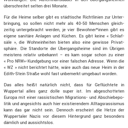
überschreitet selten drei Monate.
Für die Heime selber gibt es städti­sche Richt­li­nien zur Unter­
brin­gung, so sollen nicht mehr als 40-50 Menschen gleich­
zeitig unter­ge­bracht werden, je vier Bewohner*innen gibt es
eigene sanitäre Anlagen und Küchen. Es gibt keine « Schlaf­
säle », die Wohnein­heiten bieten also eine gewisse Privat­
sphäre. Die Stand­orte der Übergangs­heime sind im Übrigen
meistens relativ unbekannt – es kam sogar schon zu einer
« Pro
»-Kundgebung vor einer falschen Adresse. Wenn die
NRW
«
» nicht berichtet hätte, wäre auch das neue Heim in der
WZ
Edith-Stein Straße wohl fast unbemerkt umgebaut worden.
Das alles heißt natür­lich nicht, dass für Geflüch­tete in
Wuppertal alles ganz dolle super ist. Im abgeschot­teten
Europa mit einer rassis­ti­schen Migra­tions- und Abschie­be­po­
litik und angesichts auch hier existie­rendem Alltags­ras­sismus
kann das gar nicht sein. Dennoch erscheint die Hetze der
Wupper­taler Nazis vor diesem Hinter­grund ganz beson­ders
dämlich und aussichtslos.