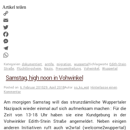
Artikel teilen
Copy
Link
Email
Twitter
Facebook
Messenger
Telegram
WhatsApp
Kategorien
dokumentiert
,
antifa
,
migration
,
wuppertal
Schlagworte
Edith-Stein
Straße
,
Flüchtlingsheim
,
Nazis
,
Pressemitteilung
,
Vohwinkel
,
Wuppertal
Samstag, high noon in Vohwinkel
Posted on
6. Februar 2015
29. April 2018
Autor
so_ko_wpt
Hinterlasse einen
Kommentar
Am morgigen Samstag will das strunz­däm­liche Wupper­taler
Nazipack wieder einmal auf sich aufmerksam machen : Für die
Zeit von 13-18 Uhr haben sie eine Kundge­bung in der
Vohwinkler Edith-Stein Straße angemeldet. Neben einigen
anderen Initia­tiven ruft auch w2wtal (welcome2wuppertal)