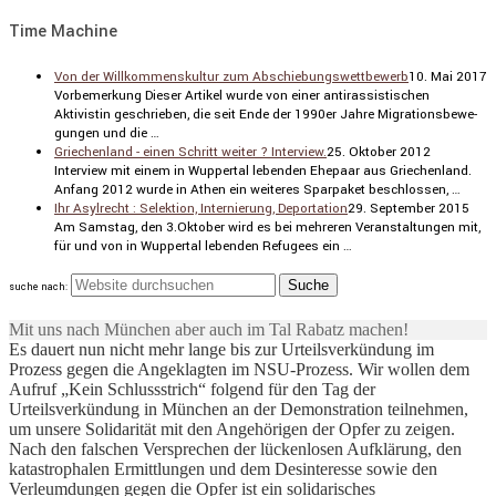
Time Machine
Von der Willkommenskultur zum Abschiebungswettbewerb
10. Mai 2017
Vorbe­mer­kung Dieser Artikel wurde von einer antiras­sis­ti­schen
Aktivistin geschrieben, die seit Ende der 1990er Jahre Migra­ti­ons­be­we­
gungen und die …
Griechenland - einen Schritt weiter ? Interview.
25. Oktober 2012
Inter­view mit einem in Wuppertal lebenden Ehepaar aus Griechen­land.
Anfang 2012 wurde in Athen ein weiteres Sparpaket beschlossen, …
Ihr Asylrecht : Selektion, Internierung, Deportation
29. September 2015
Am Samstag, den 3.Oktober wird es bei mehreren Veran­stal­tungen mit,
für und von in Wuppertal lebenden Refugees ein …
suche nach:
Mit uns nach München aber auch im Tal Rabatz machen!
Es dauert nun nicht mehr lange bis zur Urteilsverkündung im
Prozess gegen die Angeklagten im NSU-Prozess. Wir wollen dem
Aufruf „Kein Schlussstrich“ folgend für den Tag der
Urteilsverkündung in München an der Demonstration teilnehmen,
um unsere Solidarität mit den Angehörigen der Opfer zu zeigen.
Nach den falschen Versprechen der lückenlosen Aufklärung, den
katastrophalen Ermittlungen und dem Desinteresse sowie den
Verleumdungen gegen die Opfer ist ein solidarisches