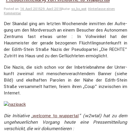
Posted on
14. April 2015
29. April 2018
Autor
so_ko_wpt
Hinterlasse einen
Kommentar
Der Skandal ging am letzten Wochen­ende inmitten der Aufre­
gung um den Mordver­such an einem Besucher des Autonomen
Zentrums fast etwas unter : In Vohwinkel hat der
Hausmeister der gerade bezogenen Flücht­lings­un­ter­kunft in
der Edith-Stein Straße Nazis der Pseudo­partei „Die
”
RECHTE
Zutritt ins Haus und zu den Geflüch­teten ermög­licht.
Die Nazis, die sich schon vor der Inbetrieb­nahme der Unter­
kunft zweimal mit menschen­ver­ach­tendem Banner (siehe
Bild) und ekelhaften Parolen in der Nähe der Edith-Stein
Straße versam­melt hatten, feiern ihren „Coup” inzwi­schen im
Internet.
Die Initia­tive „
welcome to wuppertal
” (w2wtal) hat zu dem
ungeheu­er­li­chen Vorgang heute eine Presse­mit­tei­lung
verschickt, die wir dokumen­tieren :