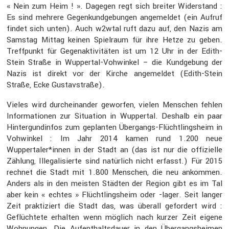
« Nein zum Heim ! ». Dagegen regt sich breiter Wider­stand :
Es sind mehrere Gegen­kund­ge­bungen angemeldet (ein Aufruf
findet sich unten). Auch w2wtal ruft dazu auf, den Nazis am
Samstag Mittag keinen Spiel­raum für ihre Hetze zu geben.
Treff­punkt für Gegen­ak­ti­vi­täten ist um 12 Uhr in der Edith-
Stein Straße in Wuppertal-Vohwinkel – die Kundge­bung der
Nazis ist direkt vor der Kirche angemeldet (Edith-Stein
Straße, Ecke Gustav­straße).
Vieles wird durch­ein­ander geworfen, vielen Menschen fehlen
Infor­ma­tionen zur Situa­tion in Wuppertal. Deshalb ein paar
Hinter­gund­infos zum geplanten Übergangs-Flücht­lings­heim in
Vohwinkel : Im Jahr 2014 kamen rund 1.200 neue
Wuppertaler*innen in der Stadt an (das ist nur die offizi­elle
Zählung, Illega­li­sierte sind natür­lich nicht erfasst.) Für 2015
rechnet die Stadt mit 1.800 Menschen, die neu ankommen.
Anders als in den meisten Städten der Region gibt es im Tal
aber kein « echtes » Flücht­lings­heim oder -lager. Seit langer
Zeit prakti­ziert die Stadt das, was überall gefor­dert wird :
Geflüch­tete erhalten wenn möglich nach kurzer Zeit eigene
Wohnungen. Die Aufent­halts­dauer in den Übergangs­heimen