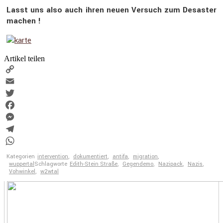
Lasst uns also auch ihren neuen Versuch zum Desaster
machen !
Artikel teilen
Copy
Link
Email
Twitter
Facebook
Messenger
Telegram
WhatsApp
Kategorien
intervention
,
dokumentiert
,
antifa
,
migration
,
wuppertal
Schlagworte
Edith-Stein Straße
,
Gegendemo
,
Nazipack
,
Nazis
,
Vohwinkel
,
w2wtal