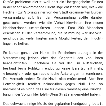
Straße proble­ma­ti­sierte, weil dort ein Übergangs­heim für neu
in der Stadt ankom­mende Flücht­linge entstehen soll, rief « die
Rechte » zur Störung einer von der Stadt organi­sierten Bürger­
ver­samm­lung auf. Bei der Versamm­lung sollte darüber
gespro­chen werden, wie die Vohwinkler*innen ihre neuen
Nachbar*innen unter­stützen können. Fast 200 Menschen
erschienen zu der Versamm­lung, die Stimmung war überwie­
gend positiv, viele fragten nach Möglich­keiten, den Flücht­
lingen zu helfen.
Es kamen ganze vier Nazis. Ihr Erscheinen erzeugte in der
Versamm­lung jedoch eher das Gegen­teil des von ihnen
beabsich­tigten – nachdem sie vor der Tür auftauchten,
bestand beim Publikum endgültig keine Bereit­schaft mehr,
« besorgte » oder gar rassis­ti­sche Äußerungen hinzu­nehmen.
Der Versuch endete für die Nazis also ernüch­ternd. Aber ihre
Lernfä­hig­keit tendiert bekannt­lich gegen Null. Und so
überrascht es nicht, dass sie für diesen Samstag eine Kundge­
bung in der Vohwinkler Edith-Stein Straße angemeldet haben.
Das schwach­sin­nige Motto der geplanten Kundge­bung lautet :