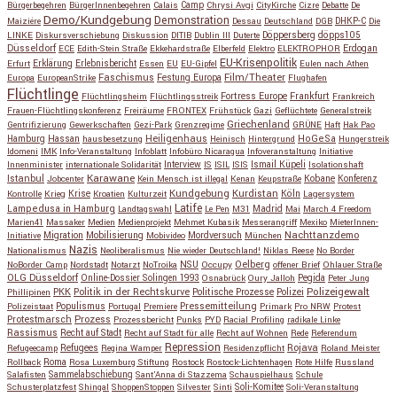
Bürgerbegehren
BürgerInnenbegehren
Calais
Camp
Chrysi Avgi
CityKirche
Cizre
Debatte
De
Demo/Kundgebung
Demonstration
Maiziére
Dessau
Deutschland
DGB
DHKP-C
Die
Döppersberg
döpps105
LINKE
Diskursverschiebung
Diskussion
DITIB
Dublin III
Duterte
Düsseldorf
Erdogan
ECE
Edith-Stein Straße
Ekkehardstraße
Elberfeld
Elektro
ELEKTROPHOR
EU-Krisenpolitik
Erfurt
Erklärung
Erlebnisbericht
Essen
EU
EU-Gipfel
Eulen nach Athen
Faschismus
Festung Europa
Film/Theater
Europa
EuropeanStrike
Flughafen
Flüchtlinge
Fortress Europe
Frankfurt
Flüchtlingsheim
Flüchtlingsstreik
Frankreich
Frauen-Flüchtlingskonferenz
Freiräume
FRONTEX
Frühstück
Gazi
Geflüchtete
Generalstreik
Griechenland
Gentrifizierung
Gewerkschaften
Gezi-Park
Grenzregime
GRÜNE
Haft
Hak Pao
Hassan
Heiligenhaus
HoGeSa
Hamburg
hausbesetzung
Heinisch
Hintergrund
Hungerstreik
Idomeni
IMK
Info-Veranstaltung
Infoblatt
Infobüro Nicaragua
Infoveranstaltung
Initiative
Interview
Ismail Küpeli
Innenminister
internationale Solidarität
IS
ISIL
ISIS
Isolationshaft
Karawane
Istanbul
Kobane
Jobcenter
Kein Mensch ist illegal
Kenan
Keupstraße
Konferenz
Kundgebung
Kurdistan
Krise
Köln
Kontrolle
Krieg
Kroatien
Kulturzeit
Lagersystem
Latife
Lampedusa in Hamburg
Madrid
Landtagswahl
Le Pen
M31
Mai
March 4 Freedom
Marien41
Massaker
Medien
Medienprojekt
Mehmet Kubasik
Messerangriff
Mexiko
MieterInnen-
Migration
Mobilisierung
Mordversuch
Nachttanzdemo
Initiative
Mobivideo
München
Nazis
Nationalismus
Neoliberalismus
Nie wieder Deutschland!
Niklas Reese
No Border
NSU
Oelberg
NoBorder Camp
Nordstadt
Notarzt
NoTroika
Occupy
offener Brief
Ohlauer Straße
OLG Düsseldorf
Pegida
Online-Dossier Solingen 1993
Osnabrück
Oury Jalloh
Peter Jung
Polizeigewalt
PKK
Politik in der Rechtskurve
Politische Prozesse
Polizei
Phillipinen
Populismus
Pressemitteilung
Polizeistaat
Portugal
Premiere
Primark
Pro NRW
Protest
Protestmarsch
Prozess
Prozessbericht
Punks
PYD
Racial Profiling
radikale Linke
Rassismus
Recht auf Stadt
Recht auf Stadt für alle
Recht auf Wohnen
Rede
Referendum
Repression
Refugees
Rojava
Refugeecamp
Regina Wamper
Residenzpflicht
Roland Meister
Roma
Rollback
Rosa Luxemburg Stiftung
Rostock
Rostock-Lichtenhagen
Rote Hilfe
Russland
Salafisten
Sammelabschiebung
Sant'Anna di Stazzema
Schauspielhaus
Schule
Schusterplatzfest
Shingal
ShoppenStoppen
Silvester
Sinti
Soli-Komitee
Soli-Veranstaltung