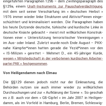
einge­führten Paragra­phen 129b – dem Zwillings­pa­ra­graph des
§129a, einem
Uralt-Instru­ments zur Pauschal­ver­däch­ti­gung
,
mit dem seit seiner Verschär­fung im « deutschen Herbst »
1976 immer wieder linke Struk­turen und Aktivist*innen einge­
schüch­tert und krimi­na­li­siert werden. Die Paragra­phen haben
bis heute Dutzende deutsche, türki­sche und kurdi­sche Linke in
deutsche Knäste gebracht – meist mit willkür­li­chen Konstruk­
tionen einer « Unter­stüt­zung terro­ris­ti­scher Verei­ni­gungen »
im Aus- oder Inland. Zuletzt wurde noch Ende August – PKK-
nahe Kämpfer*innen hatten gerade die Yezid*innen vor den
« IS-Milizen » gerettet – Mehmet D., ein 45-jähriger Kurde,
wegen « Mitglied­schaft in der verbo­tenen kurdi­schen Arbei­ter­
partei
» festge­nommen
.
PKK
Von Heili­gen­damm nach Elmau
Die §§129 dienen jedoch nicht nur der Einknas­tung, die
Behörden nutzen sie auch immer wieder zu willkür­li­chen
Durch­su­chungen und zur « Aufklä­rung der Szene ». So geschah
es z.B. auch vor dem « G8-Gipfel » im Jahr 2007 in Heili­gen­
damm, als im Vorfeld in Hamburg, Berlin, Bremen, Schleswig-