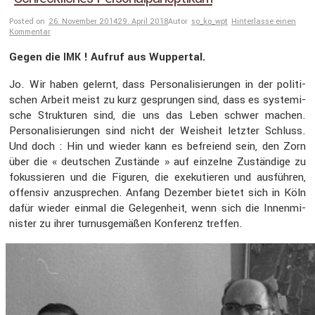
Posted on
26. November 2014
29. April 2018
Autor
so_ko_wpt
Hinterlasse einen
Kommentar
Gegen die
! Aufruf aus Wuppertal.
IMK
Jo. Wir haben gelernt, dass Perso­na­li­sie­rungen in der politi­
schen Arbeit meist zu kurz gesprungen sind, dass es syste­mi­
sche Struk­turen sind, die uns das Leben schwer machen.
Perso­na­li­sie­rungen sind nicht der Weisheit letzter Schluss.
Und doch : Hin und wieder kann es befreiend sein, den Zorn
über die « deutschen Zustände » auf einzelne Zustän­dige zu
fokus­sieren und die Figuren, die exeku­tieren und ausführen,
offensiv anzuspre­chen. Anfang Dezember bietet sich in Köln
dafür wieder einmal die Gelegen­heit, wenn sich die Innen­mi­
nister zu ihrer turnus­ge­mäßen Konfe­renz treffen.