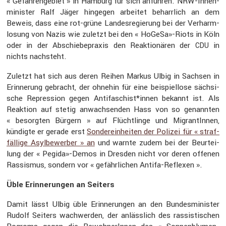
« Gefah­ren­ge­biet » in Hamburg für sich anführen. NRW-Innen­
mi­nister Ralf Jäger hingegen arbeitet beharr­lich an dem
Beweis, dass eine rot-grüne Landes­re­gie­rung bei der Verharm­
lo­sung von Nazis wie zuletzt bei den « HoGeSa»-Riots in Köln
oder in der Abschie­be­praxis den Reaktio­nären der
in
CDU
nichts nachsteht.
Zuletzt hat sich aus deren Reihen Markus Ulbig in Sachsen in
Erinne­rung gebracht, der ohnehin für eine beispiel­lose sächsi­
sche Repres­sion gegen Antifaschist*innen bekannt ist. Als
Reaktion auf stetig anwach­senden Hass von so genannten
« besorgten Bürgern » auf Flücht­linge und Migran­tInnen,
kündigte er gerade erst
Sonder­ein­heiten der Polizei für « straf­
fäl­lige Asylbe­werber » an
und warnte zudem bei der Beurtei­
lung der « Pegida»-Demos in Dresden nicht vor deren offenen
Rassismus, sondern vor « gefähr­li­chen Antifa-Reflexen ».
Üble Erinne­rungen an Seiters
Damit lässt Ulbig üble Erinne­rungen an den Bundes­mi­nister
Rudolf Seiters wachwerden, der anläss­lich des rassis­ti­schen