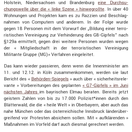
Holstein, Nieder­sachsen und Branden­burg
eine Durch­su­
chungs­welle über die « linke Szene » hinweg­rollte
. In über 40
Wohnungen und Projekten kam es zu Razzien und Beschlag­
nahmen von Compu­tern und anderem. In der Folge wurde
gegen 18 Personen mit dem Vorwurf der „Bildung einer terro­
ris­ti­schen Verei­ni­gung zur Verhin­de­rung des G8-Gipfels” nach
§129a ermit­telt, gegen drei weitere Personen wurden wegen
der « Mitglied­schaft in der terro­ris­ti­schen Verei­ni­gung
Militante Gruppe (
)» Verfahren einge­leitet.
MG
Das kann wieder passieren, denn wenn die Innen­mi­nister am
11. und 12.12. in Köln zusam­men­kommen, werden sie laut
Bericht des «
Behörden-Spiegels
» auch über « sicher­heits­re­le­
vante » Vorbe­rei­tungen des geplanten
« G7-Gipfels » im Juni
nächsten Jahres
im bayri­schen Elmau beraten. Bereits jetzt
geistern Zahlen von bis zu 17.000 Polizist*innen durch den
Blätter­wald, die die « heile Welt » in Oberbayern, aber auch das
nahe München oder das öster­rei­chi­sche Innsbruck länder­über­
grei­fend vor Protesten absichern sollen. Mit « aufklä­renden »
Maßnahmen im Vorfeld darf auch diesmal gerechnet werden.