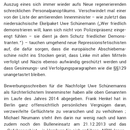
Auszug eines sich immer wieder aufs Neue regene­rie­renden
schreck­li­chen Perso­nal­pan­op­ti­kums. Verschwindet mal einer
von der Liste der amtie­renden Innen­mi­nister – wie zuletzt das
nieder­säch­si­sche Ekelpaket Uwe Schüne­mann („Wer fried­lich
demons­trieren will, kann sich nicht von Polizei­prä­senz einge­
engt fühlen – sie dient ja dem Schutz fried­li­cher Demons­
tranten.“) – tauchen umgehend neue Repres­si­ons­fe­ti­schisten
auf, die dafür sorgen, dass die europäi­sche Abschie­be­ma­
schine nicht ins Stocken gerät, dass Linke mit allen Mitteln
verfolgt und Nazis ebenso aufwändig geschützt werden und
dass Gesin­nungs- und Verfol­gungs­pa­ra­gra­phen wie die §§129
unange­tastet bleiben.
Bewer­bungs­schreiben für die Nachfolge Uwe Schüne­manns
als fürch­ter­lichstem Innen­minster haben alle oben Genannten
im Laufe des Jahres 2014 abgegeben. Frank Henkel hat in
Berlin ganz offen­sicht­lich persön­li­ches Vergnügen daran,
verzwei­felte Geflüch­tete zu verar­schen und zu verhöhnen ;
Michael Neumann steht ihm darin nur wenig nach und kann
zudem noch den Bullen­ein­satz am 21.12.2013 und das