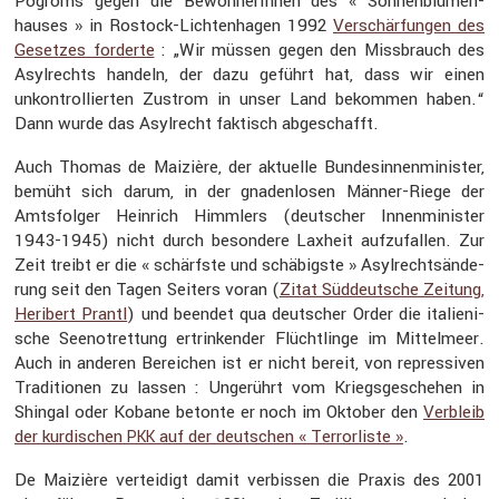
Pogroms gegen die Bewoh­ne­rInnen des « Sonnen­blu­men­
hauses » in Rostock-Lichten­hagen 1992
Verschär­fungen des
Gesetzes forderte
: „Wir müssen gegen den Missbrauch des
Asylrechts handeln, der dazu geführt hat, dass wir einen
unkon­trol­lierten Zustrom in unser Land bekommen haben.“
Dann wurde das Asylrecht faktisch abgeschafft.
Auch Thomas de Maizière, der aktuelle Bundes­in­nen­mi­nister,
bemüht sich darum, in der gnaden­losen Männer-Riege der
Amtsfolger Heinrich Himmlers (deutscher Innen­mi­nister
1943-1945) nicht durch beson­dere Laxheit aufzu­fallen. Zur
Zeit treibt er die « schärfste und schäbigste » Asylrechts­än­de­
rung seit den Tagen Seiters voran (
Zitat Süddeut­sche Zeitung,
Heribert Prantl
) und beendet qua deutscher Order die italie­ni­
sche Seenot­ret­tung ertrin­kender Flücht­linge im Mittel­meer.
Auch in anderen Berei­chen ist er nicht bereit, von repres­siven
Tradi­tionen zu lassen : Ungerührt vom Kriegs­ge­schehen in
Shingal oder Kobane betonte er noch im Oktober den
Verbleib
der kurdi­schen
auf der deutschen « Terror­liste »
.
PKK
De Maizière vertei­digt damit verbissen die Praxis des 2001