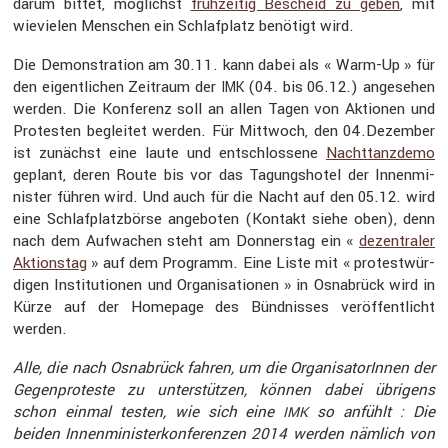
darum bittet, möglichst
frühzeitig Bescheid zu geben
, mit
wievielen Menschen ein Schlaf­platz benötigt wird.
Die Demons­tra­tion am 30.11. kann dabei als « Warm-Up » für
den eigent­li­chen Zeitraum der
(04. bis 06.12.) angesehen
IMK
werden. Die Konfe­renz soll an allen Tagen von Aktionen und
Protesten begleitet werden. Für Mittwoch, den 04.Dezember
ist zunächst eine laute und entschlos­sene
Nacht­tanz­demo
geplant, deren Route bis vor das Tagungs­hotel der Innen­mi­
nister führen wird. Und auch für die Nacht auf den 05.12. wird
eine Schlaf­platz­börse angeboten (Kontakt siehe oben), denn
nach dem Aufwa­chen steht am Donnerstag ein «
dezen­traler
Aktionstag
» auf dem Programm. Eine Liste mit « protest­wür­
digen Insti­tu­tionen und Organi­sa­tionen » in Osnabrück wird in
Kürze auf der Homepage des Bündnisses veröf­fent­licht
werden.
Alle, die nach Osnabrück fahren, um die Organi­sa­to­rInnen der
Gegen­pro­teste zu unter­stützen, können dabei übrigens
schon einmal testen, wie sich eine
so anfühlt : Die
IMK
beiden Innen­mi­nis­ter­kon­fe­renzen 2014 werden nämlich von