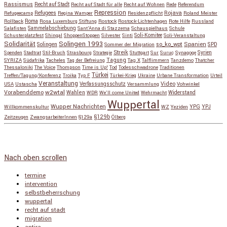
Rassismus
Recht auf Stadt
Recht auf Stadt für alle
Recht auf Wohnen
Rede
Referendum
Repression
Refugees
Rojava
Refugeecamp
Regina Wamper
Residenzpflicht
Roland Meister
Roma
Rollback
Rosa Luxemburg Stiftung
Rostock
Rostock-Lichtenhagen
Rote Hilfe
Russland
Salafisten
Sammelabschiebung
Sant'Anna di Stazzema
Schauspielhaus
Schule
Schusterplatzfest
Shingal
ShoppenStoppen
Silvester
Sinti
Soli-Komitee
Soli-Veranstaltung
Solidarität
Solingen 1993
so_ko_wpt
Solingen
Spanien
SPD
Sommer der Migration
Streik
Spenden
Stadtrat
Stil-Bruch
Strasbourg
Strategie
Stuttgart
Sur
Suruç
Synagoge
Syrien
Tagung
SYRIZA
Südafrika
Tacheles
Tag der Befreiung
Tag X
Talflimmern
Tanzdemo
Thatcher
Thessaloniki
The Voice
Thompson
Time is Up!
Tod
Todesschwadrone
Traditionen
Türkei
Treffen/Tagung/Konferenz
Troika
Typ F
Türkei-Krieg
Ukraine
Urbane Transformation
Urteil
Veranstaltung
Verfassungsschutz
Video
USA
Ustascha
Versammlung
Vohwinkel
w2wtal
Vorabenddemo
Wahlen
Widerstand
WDR
We'll come United
Wehrmacht
Wuppertal
Wupper Nachrichten
YPG
Willkommenskultur
WZ
Yeziden
YPJ
§129b
Zeitzeugen
ZwangsarbeiterInnen
§129a
Ölberg
Copyright © 2026
so_ko_wpt • intervention und selbstbeherrschung
. Alle Rechte vorbehalten.
Catch Base nach
Catch Themes
Nach oben scrollen
termine
intervention
selbstbeherrschung
wuppertal
recht auf stadt
migration