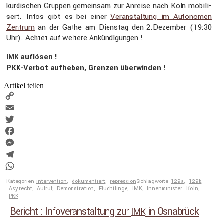
kurdi­schen Gruppen gemeinsam zur Anreise nach Köln mobili­
sert. Infos gibt es bei einer
Veran­stal­tung im Autonomen
Zentrum
an der Gathe am Dienstag den 2.Dezember (19:30
Uhr). Achtet auf weitere Ankün­di­gungen !
auflösen !
IMK
PKK-Verbot aufheben, Grenzen überwinden !
Artikel teilen
Copy
Link
Email
Twitter
Facebook
Messenger
Telegram
WhatsApp
Kategorien
intervention
,
dokumentiert
,
repression
Schlagworte
129a
,
129b
,
Asylrecht
,
Aufruf
,
Demonstration
,
Flüchtlinge
,
IMK
,
Innenminister
,
Köln
,
PKK
Bericht : Infoveranstaltung zur
in Osnabrück
IMK