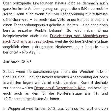
Über prinzi­pi­elle Erwägungen hinaus gibt es demnach auch
ganz konkrete Anlässe genug, um gegen die «
» zu mobili­
IMK
seren. Denn auch wenn die IMK-Tages­ord­nung nur teilweise
öffent­lich wird – es reicht das Veto eines Bundes­landes, um
einen Tages­ord­nungs­punkt geheim zu halten – sind eben doch
bereits einzelne Punkte bekannt. So wird neben Elmau
beispiels­weise auch eine
Erleich­te­rung von Abschie­bungen
nach Afgha­ni­stan bespro­chen
, weil die dortige Sicher­heits­lage
angeb­lich einer « dringenden Neube­wer­tung » bedürfe - so
berichtet « Pro Asyl ».
Auf nach Köln !
Selbst wenn Perso­na­li­sie­rungen nicht der Weisheit letzter
Schluss sind – bei der bevor­ste­henden Ansamm­lung der oben
Erwähnten liegen wir damit nicht daneben. Kommt deshalb
zur bundes­weiten
Demo am 6.Dezember in Köln
und betei­ligt
euch auch an den für die Konfe­renz­tage am 11. und
12.Dezember geplanten Aktionen.
In Wuppertal wird für den 6.12. u.a. vom so_ko_wpt und von