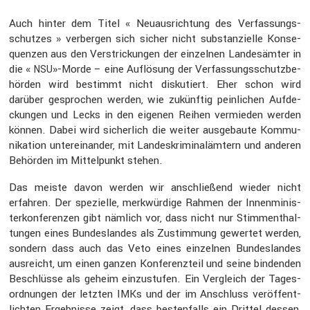
Auch hinter dem Titel « Neuaus­rich­tung des Verfas­sungs­
schutzes » verbergen sich sicher nicht substan­zi­elle Konse­
quenzen aus den Verstri­ckungen der einzelnen Landes­ämter in
die «
»-Morde – eine Auflö­sung der Verfas­sungs­schutz­be­
NSU
hörden wird bestimmt nicht disku­tiert. Eher schon wird
darüber gespro­chen werden, wie zukünftig peinli­chen Aufde­
ckungen und Lecks in den eigenen Reihen vermieden werden
können. Dabei wird sicher­lich die weiter ausge­baute Kommu­
ni­ka­tion unter­ein­ander, mit Landes­kri­mi­nal­äm­tern und anderen
Behörden im Mittel­punkt stehen.
Das meiste davon werden wir anschlie­ßend wieder nicht
erfahren. Der spezi­elle, merkwür­dige Rahmen der Innen­mi­nis­
ter­kon­fe­renzen gibt nämlich vor, dass nicht nur Stimm­ent­hal­
tungen eines Bundes­landes als Zustim­mung gewertet werden,
sondern dass auch das Veto eines einzelnen Bundes­landes
ausreicht, um einen ganzen Konfe­renz­teil und seine bindenden
Beschlüsse als geheim einzu­stufen. Ein Vergleich der Tages­
ord­nungen der letzten IMKs und der im Anschluss veröf­fent­
lichten Ergeb­nisse zeigt, dass besten­falls ein Drittel dessen,