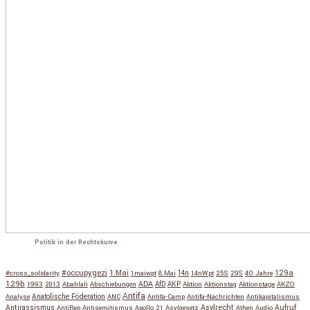
Politik in der Rechtskurve
#occupygezi
1.Mai
129a
#cross_solidarity
1maiwpt
8.Mai
14n
14nWpt
25S
29S
40 Jahre
129b
ADA
1993
2013
Abahlali
Abschiebungen
AfD
AKP
Aktion
Aktionstag
Aktionstage
AKZO
Antifa
Anatolische Föderation
Analyse
ANC
Antifa-Camp
Antifa-Nachrichten
Antikapitalismus
Antirassismus
Asylrecht
Aufruf
AntiRep
Antisemitismus
Apollo 21
Asylgesetz
Athen
Audio