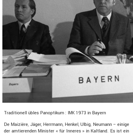
Tradi­tio­nell übles Panop­tikum :
1973 in Bayern
IMK
De Maizière, Jäger, Herrmann, Henkel, Ulbig, Neumann – einige
der amtie­renden Minister « für Inneres » in Kaltland. Es ist ein