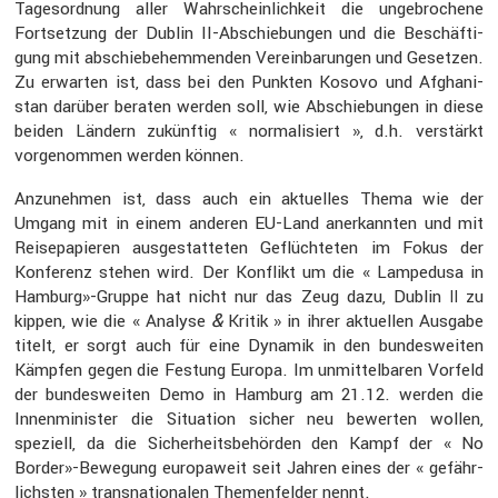
Tages­ord­nung aller Wahrschein­lich­keit die ungebro­chene
Fortset­zung der Dublin II-Abschie­bungen und die Beschäf­ti­
gung mit abschie­be­hem­menden Verein­ba­rungen und Gesetzen.
Zu erwarten ist, dass bei den Punkten Kosovo und Afgha­ni­
stan darüber beraten werden soll, wie Abschie­bungen in diese
beiden Ländern zukünftig « norma­li­siert », d.h. verstärkt
vorge­nommen werden können.
Anzunehmen ist, dass auch ein aktuelles Thema wie der
Umgang mit in einem anderen EU-Land anerkannten und mit
Reise­pa­pieren ausge­stat­teten Geflüch­teten im Fokus der
Konfe­renz stehen wird. Der Konflikt um die « Lampe­dusa in
Hamburg»-Gruppe hat nicht nur das Zeug dazu, Dublin
zu
II
&
kippen, wie die « Analyse
Kritik » in ihrer aktuellen Ausgabe
titelt, er sorgt auch für eine Dynamik in den bundes­weiten
Kämpfen gegen die Festung Europa. Im unmit­tel­baren Vorfeld
der bundes­weiten Demo in Hamburg am 21.12. werden die
Innen­mi­nister die Situa­tion sicher neu bewerten wollen,
speziell, da die Sicher­heits­be­hörden den Kampf der « No
Border»-Bewegung europa­weit seit Jahren eines der « gefähr­
lichsten » trans­na­tio­nalen Themen­felder nennt.