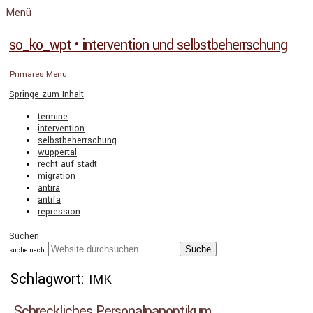
Menü
so_ko_wpt • intervention und selbstbeherrschung
Primäres Menü
Springe zum Inhalt
termine
intervention
selbstbeherrschung
wuppertal
recht auf stadt
migration
antira
antifa
repression
Suchen
suche nach:
Schlagwort:
IMK
Schreckliches Personalpanoptikum