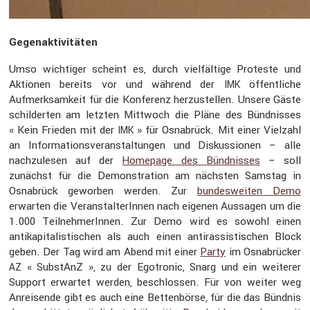
Gegen­ak­ti­vi­täten
Umso wichtiger scheint es, durch vielfäl­tige Proteste und
Aktionen bereits vor und während der
öffent­liche
IMK
Aufmerk­sam­keit für die Konfe­renz herzu­stellen. Unsere Gäste
schil­derten am letzten Mittwoch die Pläne des Bündnisses
« Kein Frieden mit der
» für Osnabrück. Mit einer Vielzahl
IMK
an Infor­ma­ti­ons­ver­an­stal­tungen und Diskus­sionen – alle
nachzu­lesen auf der
Homepage des Bündnisses
– soll
zunächst für die Demons­tra­tion am nächsten Samstag in
Osnabrück geworben werden. Zur
bundes­weiten Demo
erwarten die Veran­stal­te­rInnen nach eigenen Aussagen um die
1.000 Teilneh­me­rInnen. Zur Demo wird es sowohl einen
antika­pi­ta­lis­ti­schen als auch einen antiras­sis­ti­schen Block
geben. Der Tag wird am Abend mit einer
Party
im Osnabrü­cker
« SubstAnZ », zu der Egotronic, Snarg und ein weiterer
AZ
Support erwartet werden, beschlossen. Für von weiter weg
Anrei­sende gibt es auch eine Betten­börse, für die das Bündnis