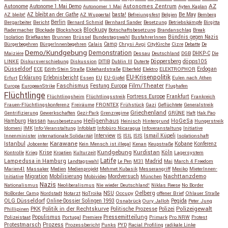
AZ
Autonome
Autonome 1.Mai Demo
Autonomes Zentrum
Autonomer 1.Mai
Ayten Kaplan
Be May
AZ bleibt!
AZ bleibt an der Gathe
AZ Wuppertal
basta!
Befreiungsfest
Belgien
Bemberg
Berlin
Bergarbeiter
Bericht
Bernard Schmid
Bernhard Sander
Besetzung
Betriebskämpfe
Birgitta
Blockupy
Radermacher
Blockade
Blockshock
Botschaftsbesetzung
Brandanschlag
Break
Isolation
Briefkasten
Brunnen
Brüssel
Bundestagswahl
BusfahrerInnen
Bündnis gegen Nazis
Bürgerbegehren
BürgerInnenbegehren
Calais
Camp
Chrysi Avgi
CityKirche
Cizre
Debatte
De
Demo/Kundgebung
Demonstration
Maiziére
Dessau
Deutschland
DGB
DHKP-C
Die
Döppersberg
döpps105
LINKE
Diskursverschiebung
Diskussion
DITIB
Dublin III
Duterte
Düsseldorf
Erdogan
ECE
Edith-Stein Straße
Ekkehardstraße
Elberfeld
Elektro
ELEKTROPHOR
EU-Krisenpolitik
Erfurt
Erklärung
Erlebnisbericht
Essen
EU
EU-Gipfel
Eulen nach Athen
Faschismus
Festung Europa
Film/Theater
Europa
EuropeanStrike
Flughafen
Flüchtlinge
Fortress Europe
Frankfurt
Flüchtlingsheim
Flüchtlingsstreik
Frankreich
Frauen-Flüchtlingskonferenz
Freiräume
FRONTEX
Frühstück
Gazi
Geflüchtete
Generalstreik
Griechenland
Gentrifizierung
Gewerkschaften
Gezi-Park
Grenzregime
GRÜNE
Haft
Hak Pao
Hassan
Heiligenhaus
HoGeSa
Hamburg
hausbesetzung
Heinisch
Hintergrund
Hungerstreik
Idomeni
IMK
Info-Veranstaltung
Infoblatt
Infobüro Nicaragua
Infoveranstaltung
Initiative
Interview
Ismail Küpeli
Innenminister
internationale Solidarität
IS
ISIL
ISIS
Isolationshaft
Karawane
Istanbul
Kobane
Jobcenter
Kein Mensch ist illegal
Kenan
Keupstraße
Konferenz
Kundgebung
Kurdistan
Krise
Köln
Kontrolle
Krieg
Kroatien
Kulturzeit
Lagersystem
Latife
Lampedusa in Hamburg
Madrid
Landtagswahl
Le Pen
M31
Mai
March 4 Freedom
Marien41
Massaker
Medien
Medienprojekt
Mehmet Kubasik
Messerangriff
Mexiko
MieterInnen-
Migration
Mobilisierung
Mordversuch
Nachttanzdemo
Initiative
Mobivideo
München
Nazis
Nationalismus
Neoliberalismus
Nie wieder Deutschland!
Niklas Reese
No Border
NSU
Oelberg
NoBorder Camp
Nordstadt
Notarzt
NoTroika
Occupy
offener Brief
Ohlauer Straße
OLG Düsseldorf
Pegida
Online-Dossier Solingen 1993
Osnabrück
Oury Jalloh
Peter Jung
Polizeigewalt
PKK
Politik in der Rechtskurve
Politische Prozesse
Polizei
Phillipinen
Populismus
Pressemitteilung
Polizeistaat
Portugal
Premiere
Primark
Pro NRW
Protest
Protestmarsch
Prozess
Prozessbericht
Punks
PYD
Racial Profiling
radikale Linke