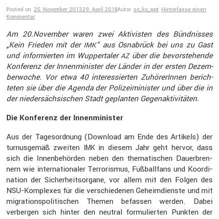
Posted on
25. November 2013
29. April 2018
Autor
so_ko_wpt
Hinterlasse einen
Kommentar
Am 20.November waren zwei Aktivisten des Bündnisses
„Kein Frieden mit der
” aus Osnabrück bei uns zu Gast
IMK
und infor­mierten im Wupper­taler
über die bevor­ste­hende
AZ
Konfe­renz der Innen­mi­nister der Länder in der ersten Dezem­
ber­woche. Vor etwa 40 inter­es­sierten Zuhöre­rInnen berich­
teten sie über die Agenda der Polizei­mi­nister und über die in
der nieder­säch­si­schen Stadt geplanten Gegen­ak­ti­vi­täten.
Die Konfe­renz der Innen­mi­nister
Aus der Tages­ord­nung (Download am Ende des Artikels) der
turnus­gemäß zweiten
in diesem Jahr geht hervor, dass
IMK
sich die Innen­be­hörden neben den thema­ti­schen Dauer­bren­
nern wie inter­na­tio­naler Terro­rismus, Fußball­fans und Koordi­
na­tion der Sicher­heits­or­gane, vor allem mit den Folgen des
NSU-Komplexes für die verschie­denen Geheim­dienste und mit
migra­ti­ons­po­li­ti­schen Themen befassen werden. Dabei
verbergen sich hinter den neutral formu­lierten Punkten der