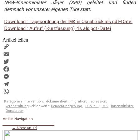
NRW-Innen­mi­nister Jäger (
) geleitet und finden
SPD
demnach vor unserer eigenen Türe statt.
Download : Tages­ord­nung der
in Osnabrück als pdf-Datei
IMK
Download : Aufruf (Kurzfas­sung) 4s als pdf-Datei
Artikel teilen
Copy
Link
Email
Twitter
Facebook
Messenger
Telegram
WhatsApp
Kategorien
intervention
,
dokumentiert
,
migration
,
repression
,
veranstaltung
Schlagworte
Demo/Kundgebung
,
Dublin II
,
IMK
,
Innenminister
,
Osnabrück
Artikel-Navigation
←
Ältere Artikel