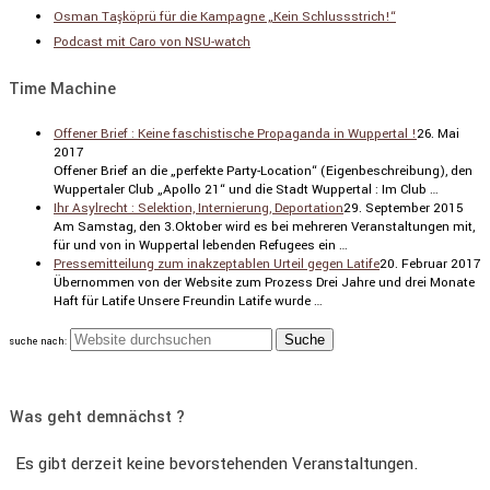
Osman Taşköprü für die Kampagne „Kein Schlussstrich!“
Podcast mit Caro von NSU-watch
Time Machine
Offener Brief : Keine faschistische Propaganda in Wuppertal !
26. Mai
2017
Offener Brief an die „perfekte Party-Location“ (Eigen­be­schrei­bung), den
Wupper­taler Club „Apollo 21“ und die Stadt Wuppertal : Im Club …
Ihr Asylrecht : Selektion, Internierung, Deportation
29. September 2015
Am Samstag, den 3.Oktober wird es bei mehreren Veran­stal­tungen mit,
für und von in Wuppertal lebenden Refugees ein …
Pressemitteilung zum inakzeptablen Urteil gegen Latife
20. Februar 2017
Übernommen von der Website zum Prozess Drei Jahre und drei Monate
Haft für Latife Unsere Freundin Latife wurde …
suche nach:
Was geht demnächst ?
Es gibt derzeit keine bevorstehenden Veranstaltungen.