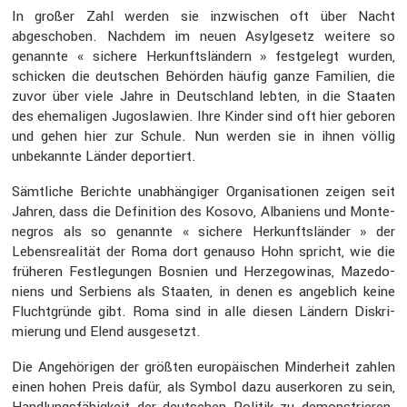
In großer Zahl werden sie inzwi­schen oft über Nacht
abgeschoben. Nachdem im neuen Asylge­setz weitere so
genannte « sichere Herkunfts­län­dern » festge­legt wurden,
schicken die deutschen Behörden häufig ganze Familien, die
zuvor über viele Jahre in Deutsch­land lebten, in die Staaten
des ehema­ligen Jugosla­wien. Ihre Kinder sind oft hier geboren
und gehen hier zur Schule. Nun werden sie in ihnen völlig
unbekannte Länder depor­tiert.
Sämtliche Berichte unabhän­giger Organi­sa­tionen zeigen seit
Jahren, dass die Defini­tion des Kosovo, Albaniens und Monte­
ne­gros als so genannte « sichere Herkunfts­länder » der
Lebens­rea­lität der Roma dort genauso Hohn spricht, wie die
früheren Festle­gungen Bosnien und Herze­go­winas, Mazedo­
niens und Serbiens als Staaten, in denen es angeb­lich keine
Flucht­gründe gibt. Roma sind in alle diesen Ländern Diskri­
mie­rung und Elend ausge­setzt.
Die Angehö­rigen der größten europäi­schen Minder­heit zahlen
einen hohen Preis dafür, als Symbol dazu auser­koren zu sein,
Handlungs­fä­hig­keit der deutschen Politik zu demons­trieren.