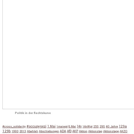
Politik in der Rechtskurve
#occupygezi
1.Mai
129a
#cross_solidarity
1maiwpt
8.Mai
14n
14nWpt
25S
29S
40 Jahre
129b
ADA
1993
2013
Abahlali
Abschiebungen
AfD
AKP
Aktion
Aktionstag
Aktionstage
AKZO