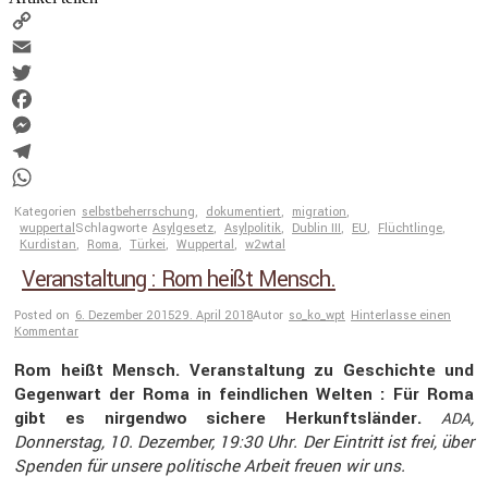
Copy
Link
Email
Twitter
Facebook
Messenger
Telegram
WhatsApp
Kategorien
selbstbeherrschung
,
dokumentiert
,
migration
,
wuppertal
Schlagworte
Asylgesetz
,
Asylpolitik
,
Dublin III
,
EU
,
Flüchtlinge
,
Kurdistan
,
Roma
,
Türkei
,
Wuppertal
,
w2wtal
Veranstaltung : Rom heißt Mensch.
Posted on
6. Dezember 2015
29. April 2018
Autor
so_ko_wpt
Hinterlasse einen
Kommentar
Rom heißt Mensch. Veran­stal­tung zu Geschichte und
Gegen­wart der Roma in feind­lichen Welten : Für Roma
gibt es nirgendwo sichere Herkunfts­länder.
,
ADA
Donnerstag, 10. Dezember, 19:30 Uhr. Der Eintritt ist frei, über
Spenden für unsere politi­sche Arbeit freuen wir uns.