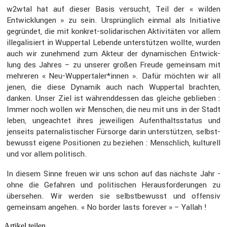
w2wtal hat auf dieser Basis versucht, Teil der « wilden
Entwick­lungen » zu sein. Ursprüng­lich einmal als Initia­tive
gegründet, die mit konkret-solida­ri­schen Aktivi­täten vor allem
illega­li­siert in Wuppertal Lebende unter­stützen wollte, wurden
auch wir zuneh­mend zum Akteur der dynami­schen Entwick­
lung des Jahres – zu unserer großen Freude gemeinsam mit
mehreren « Neu-Wuppertaler*innen ». Dafür möchten wir all
jenen, die diese Dynamik auch nach Wuppertal brachten,
danken. Unser Ziel ist während­dessen das gleiche geblieben :
Immer noch wollen wir Menschen, die neu mit uns in der Stadt
leben, ungeachtet ihres jewei­ligen Aufent­halts­status und
jenseits pater­na­lis­ti­scher Fürsorge darin unter­stützen, selbst­
be­wusst eigene Positionen zu beziehen : Mensch­lich, kultu­rell
und vor allem politisch.
In diesem Sinne freuen wir uns schon auf das nächste Jahr -
ohne die Gefahren und politi­schen Heraus­for­de­rungen zu
übersehen. Wir werden sie selbst­be­wusst und offensiv
gemeinsam angehen. « No border lasts forever » – Yallah !
Artikel teilen