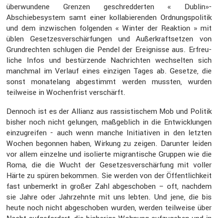
überwun­dene Grenzen geschred­derten « Dublin»-
Abschiebesystem samt einer kolla­bie­renden Ordnungs­po­litik
und dem inzwi­schen folgenden « Winter der Reaktion » mit
üblen Geset­zes­ver­schär­fungen und Außer­kraft­setzen von
Grund­rechten schlugen die Pendel der Ereig­nisse aus. Erfreu­
liche Infos und bestür­zende Nachrichten wechselten sich
manchmal im Verlauf eines einzigen Tages ab. Gesetze, die
sonst monate­lang abgestimmt werden mussten, wurden
teilweise in Wochen­frist verschärft.
Dennoch ist es der Allianz aus rassis­ti­schem Mob und Politik
bisher noch nicht gelungen, maßgeb­lich in die Entwick­lungen
einzu­greifen - auch wenn manche Initia­tiven in den letzten
Wochen begonnen haben, Wirkung zu zeigen. Darunter leiden
vor allem einzelne und isolierte migran­ti­sche Gruppen wie die
Roma, die die Wucht der Geset­zes­ver­schär­fung mit voller
Härte zu spüren bekommen. Sie werden von der Öffent­lich­keit
fast unbemerkt in großer Zahl abgeschoben – oft, nachdem
sie Jahre oder Jahrzehnte mit uns lebten. Und jene, die bis
heute noch nicht abgeschoben wurden, werden teilweise über