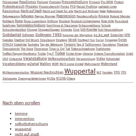
Populismus
Pressemitteilung
Polizeistaat
Portugal
Premiere
Primark
Pro NRW
Protest
Protestmarsch
Prozess
Prozessbericht
Punks
PYD
Racial Profiling
radikale Linke
Rassismus
Recht auf Stadt
Recht auf Stadt für alle
Recht auf Wohnen
Rede
Referendum
Repression
Refugees
Rojava
Refugeecamp
Regina Wamper
Residenzpflicht
Roland Meister
Roma
Rollback
Rosa Luxemburg Stiftung
Rostock
Rostock-Lichtenhagen
Rote Hilfe
Russland
Salafisten
Sammelabschiebung
Sant'Anna di Stazzema
Schauspielhaus
Schule
Schusterplatzfest
Shingal
ShoppenStoppen
Silvester
Sinti
Soli-Komitee
Soli-Veranstaltung
Solidarität
Solingen 1993
so_ko_wpt
Solingen
Spanien
SPD
Sommer der Migration
Streik
Spenden
Stadtrat
Stil-Bruch
Strasbourg
Strategie
Stuttgart
Sur
Suruç
Synagoge
Syrien
Tagung
SYRIZA
Südafrika
Tacheles
Tag der Befreiung
Tag X
Talflimmern
Tanzdemo
Thatcher
Thessaloniki
The Voice
Thompson
Time is Up!
Tod
Todesschwadrone
Traditionen
Türkei
Treffen/Tagung/Konferenz
Troika
Typ F
Türkei-Krieg
Ukraine
Urbane Transformation
Urteil
Veranstaltung
Verfassungsschutz
Video
USA
Ustascha
Versammlung
Vohwinkel
w2wtal
Vorabenddemo
Wahlen
Widerstand
WDR
We'll come United
Wehrmacht
Wuppertal
Wupper Nachrichten
YPG
Willkommenskultur
WZ
Yeziden
YPJ
§129b
Zeitzeugen
ZwangsarbeiterInnen
§129a
Ölberg
Copyright © 2026
so_ko_wpt • intervention und selbstbeherrschung
. Alle Rechte vorbehalten.
Catch Base nach
Catch Themes
Nach oben scrollen
termine
intervention
selbstbeherrschung
wuppertal
recht auf stadt