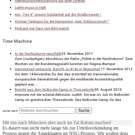
Repressionsverschärfung auf allen Ebenen
Latife muss in Haft
Am „Tag X“ unsere Solidarität auf die Straße tragen !
Osman Taşköprü für die Kampagne „Kein Schlussstrich!“
Podcast mit Caro von NSU-watch
Time Machine
In der Rechtskurve verunfallt
23. November 2017
Zum (vorläu­figen) Abschluss der Reihe „Politik in der Rechts­kurve“ Zwei
Wochen vor der Bundes­tags­wahl konnten wir Regina Wamper …
Hamsterrad verlassen. Bericht zu #14n in Wuppertal.
17. November 2012
Vor dem 14.November, für den das erste Mal ein trans­na­tio­naler,
europäi­scher General­streik gegen die neoli­be­rale Auste­ri­täts­po­litik
geplant war, …
Bericht aus dem NoBorder-Camp in Thessaloniki
30. August 2016
Inter­view mit der w2wtal-Aktivistin Judith. Sie war im Juli im NoBorder-
Camp im griechi­schen Thessa­lo­niki. Das NoBorder-Camp, für das …
suche nach:
Mit uns nach München aber auch im Tal Rabatz machen!
Es dauert nun nicht mehr lange bis zur Urteilsverkündung im
Prozess gegen die Angeklagten im NSU-Prozess. Wir wollen dem