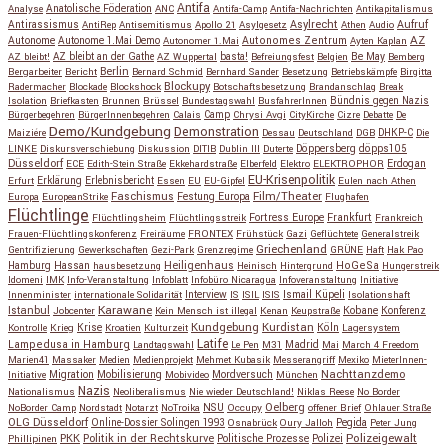
Antifa
Anatolische Föderation
Analyse
ANC
Antifa-Camp
Antifa-Nachrichten
Antikapitalismus
Antirassismus
Asylrecht
Aufruf
AntiRep
Antisemitismus
Apollo 21
Asylgesetz
Athen
Audio
AZ
Autonome
Autonome 1.Mai Demo
Autonomes Zentrum
Autonomer 1.Mai
Ayten Kaplan
Be May
AZ bleibt!
AZ bleibt an der Gathe
AZ Wuppertal
basta!
Befreiungsfest
Belgien
Bemberg
Berlin
Bergarbeiter
Bericht
Bernard Schmid
Bernhard Sander
Besetzung
Betriebskämpfe
Birgitta
Blockupy
Radermacher
Blockade
Blockshock
Botschaftsbesetzung
Brandanschlag
Break
Isolation
Briefkasten
Brunnen
Brüssel
Bundestagswahl
BusfahrerInnen
Bündnis gegen Nazis
Bürgerbegehren
BürgerInnenbegehren
Calais
Camp
Chrysi Avgi
CityKirche
Cizre
Debatte
De
Demo/Kundgebung
Demonstration
Maiziére
Dessau
Deutschland
DGB
DHKP-C
Die
Döppersberg
döpps105
LINKE
Diskursverschiebung
Diskussion
DITIB
Dublin III
Duterte
Düsseldorf
Erdogan
ECE
Edith-Stein Straße
Ekkehardstraße
Elberfeld
Elektro
ELEKTROPHOR
EU-Krisenpolitik
Erfurt
Erklärung
Erlebnisbericht
Essen
EU
EU-Gipfel
Eulen nach Athen
Faschismus
Festung Europa
Film/Theater
Europa
EuropeanStrike
Flughafen
Flüchtlinge
Fortress Europe
Frankfurt
Flüchtlingsheim
Flüchtlingsstreik
Frankreich
Frauen-Flüchtlingskonferenz
Freiräume
FRONTEX
Frühstück
Gazi
Geflüchtete
Generalstreik
Griechenland
Gentrifizierung
Gewerkschaften
Gezi-Park
Grenzregime
GRÜNE
Haft
Hak Pao
Hassan
Heiligenhaus
HoGeSa
Hamburg
hausbesetzung
Heinisch
Hintergrund
Hungerstreik
Idomeni
IMK
Info-Veranstaltung
Infoblatt
Infobüro Nicaragua
Infoveranstaltung
Initiative
Interview
Ismail Küpeli
Innenminister
internationale Solidarität
IS
ISIL
ISIS
Isolationshaft
Karawane
Istanbul
Kobane
Jobcenter
Kein Mensch ist illegal
Kenan
Keupstraße
Konferenz
Kundgebung
Kurdistan
Krise
Köln
Kontrolle
Krieg
Kroatien
Kulturzeit
Lagersystem
Latife
Lampedusa in Hamburg
Madrid
Landtagswahl
Le Pen
M31
Mai
March 4 Freedom
Marien41
Massaker
Medien
Medienprojekt
Mehmet Kubasik
Messerangriff
Mexiko
MieterInnen-
Migration
Mobilisierung
Mordversuch
Nachttanzdemo
Initiative
Mobivideo
München
Nazis
Nationalismus
Neoliberalismus
Nie wieder Deutschland!
Niklas Reese
No Border
NSU
Oelberg
NoBorder Camp
Nordstadt
Notarzt
NoTroika
Occupy
offener Brief
Ohlauer Straße
OLG Düsseldorf
Pegida
Online-Dossier Solingen 1993
Osnabrück
Oury Jalloh
Peter Jung
Polizeigewalt
PKK
Politik in der Rechtskurve
Politische Prozesse
Polizei
Phillipinen