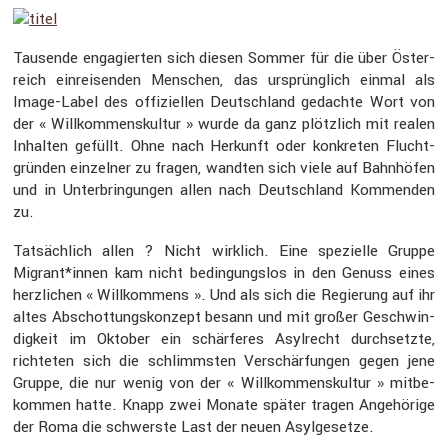
Tausende engagierten sich diesen Sommer für die über Öster­
reich einrei­senden Menschen, das ursprüng­lich einmal als
Image-Label des offizi­ellen Deutsch­land gedachte Wort von
der « Willkom­mens­kultur » wurde da ganz plötz­lich mit realen
Inhalten gefüllt. Ohne nach Herkunft oder konkreten Flucht­
gründen einzelner zu fragen, wandten sich viele auf Bahnhöfen
und in Unter­brin­gungen allen nach Deutsch­land Kommenden
zu.
Tatsäch­lich allen ? Nicht wirklich. Eine spezi­elle Gruppe
Migrant*innen kam nicht bedin­gungslos in den Genuss eines
herzli­chen « Willkom­mens ». Und als sich die Regie­rung auf ihr
altes Abschot­tungs­kon­zept besann und mit großer Geschwin­
dig­keit im Oktober ein schär­feres Asylrecht durch­setzte,
richteten sich die schlimmsten Verschär­fungen gegen jene
Gruppe, die nur wenig von der « Willkom­mens­kultur » mitbe­
kommen hatte. Knapp zwei Monate später tragen Angehö­rige
der Roma die schwerste Last der neuen Asylge­setze.