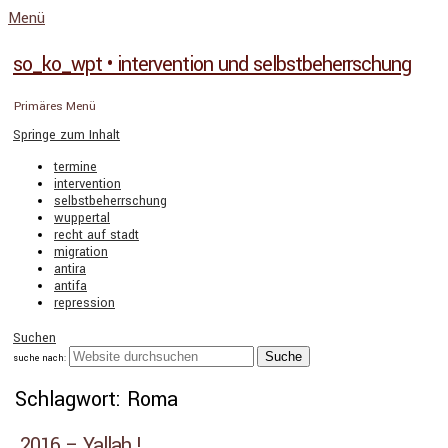
Menü
so_ko_wpt • intervention und selbstbeherrschung
Primäres Menü
Springe zum Inhalt
termine
intervention
selbstbeherrschung
wuppertal
recht auf stadt
migration
antira
antifa
repression
Suchen
suche nach:
Schlagwort: Roma
2016 – Yallah !