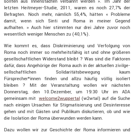
sollten aus Innen­städten verbannt werden ». Im Jahr der
letzten Heitmeyer-Studie, 2011, waren es noch 27,7% der
Befragten. Noch mehr, nämlich 55,4%, hätten « Probleme
damit, wenn sich Sinti und Roma in meiner Gegend
aufhalten. » Auch hier stimmten nur drei Jahre zuvor noch
wesent­lich weniger Menschen zu (40,1%).
Wie kommt es, dass Diskri­mi­nie­rung und Verfol­gung von
Roma noch immer so mehrheits­fähig ist und ohne größeren
gesell­schaft­li­chen Wider­stand bleibt ? Was sind die Faktoren
dafür, dass Angehö­rige der Roma auch in der aktuellen zivil­ge­
sell­schaft­li­chen Solida­ri­täts­be­we­gung kaum
Fürsprecher*innen finden und allzu häufig völlig isoliert
bleiben ? Mit der Veran­stal­tung wollen wir nächsten
Donnerstag, den 10.Dezember, um 19:30 Uhr im
ADA
gemeinsam mit
welcome2wuppertal
(w2wtal) auf die Suche
nach einigen Ursachen für Stigma­ti­sie­rung und Desin­ter­esse
gehen und mit Gästen und Publikum disku­tieren, ob und wie
die Isola­tion der Roma überwunden werden kann.
Dazu wollen wir zur Geschichte der Roma infor­mieren und