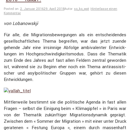
Posted on
2. Januar 2016
29. April 2018
Autor
so_ko_wpt
Hinterlasse einen
Kommentar
von Lobanow­skji
Für alle, die Migra­ti­ons­be­we­gungen als ein entschei­dendes
gesell­schaft­li­ches Thema begreifen, war das jetzt zuende
gehende Jahr eine irrsin­nige Abfolge ambiva­lenter Entwick­
lungen im Hochge­schwin­dig­keits­modus. Dass die Thematik
zum Ende des Jahres auf fast allen Feldern zentral geworden
ist, während sie zu Beginn eher noch ein Thema antiras­sis­ti­
scher und asylpo­li­ti­scher Gruppen war, gehört zu diesen
Entwick­lungen.
Mittler­weile bestimmt sie die politi­sche Agenda in fast allen
Fragen – selbst die Einigung beim « Klima­gipfel » in Paris war
von der Thematik zukünf­tiger Migra­ti­ons­dy­namik geprägt.
Zwischen dem « Sommer der Migra­tion » mit einer unter Druck
geratenen « Festung Europa », einem durch massen­haft