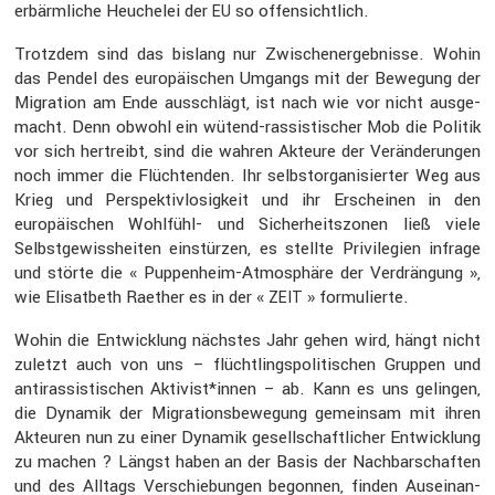
erbärm­liche Heuchelei der
so offen­sicht­lich.
EU
Trotzdem sind das bislang nur Zwischen­er­geb­nisse. Wohin
das Pendel des europäi­schen Umgangs mit der Bewegung der
Migra­tion am Ende ausschlägt, ist nach wie vor nicht ausge­
macht. Denn obwohl ein wütend-rassis­ti­scher Mob die Politik
vor sich hertreibt, sind die wahren Akteure der Verän­de­rungen
noch immer die Flüch­tenden. Ihr selbst­or­ga­ni­sierter Weg aus
Krieg und Perspek­tiv­lo­sig­keit und ihr Erscheinen in den
europäi­schen Wohlfühl- und Sicher­heits­zonen ließ viele
Selbst­ge­wiss­heiten einstürzen, es stellte Privi­le­gien infrage
und störte die « Puppen­heim-Atmosphäre der Verdrän­gung »,
wie Elisat­beth Raether es in der «
» formu­lierte.
ZEIT
Wohin die Entwick­lung nächstes Jahr gehen wird, hängt nicht
zuletzt auch von uns – flücht­lings­po­li­ti­schen Gruppen und
antiras­sis­ti­schen Aktivist*innen – ab. Kann es uns gelingen,
die Dynamik der Migra­ti­ons­be­we­gung gemeinsam mit ihren
Akteuren nun zu einer Dynamik gesell­schaft­li­cher Entwick­lung
zu machen ? Längst haben an der Basis der Nachbar­schaften
und des Alltags Verschie­bungen begonnen, finden Ausein­an­