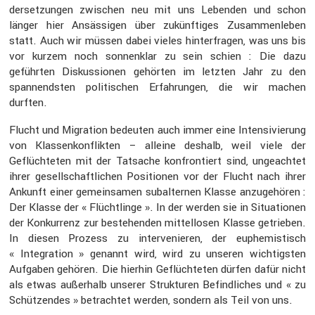
der­set­zungen zwischen neu mit uns Lebenden und schon
länger hier Ansäs­sigen über zukünf­tiges Zusam­men­leben
statt. Auch wir müssen dabei vieles hinter­fragen, was uns bis
vor kurzem noch sonnen­klar zu sein schien : Die dazu
geführten Diskus­sionen gehörten im letzten Jahr zu den
spannendsten politi­schen Erfah­rungen, die wir machen
durften.
Flucht und Migra­tion bedeuten auch immer eine Inten­si­vie­rung
von Klassen­kon­flikten – alleine deshalb, weil viele der
Geflüch­teten mit der Tatsache konfron­tiert sind, ungeachtet
ihrer gesell­schaft­li­chen Positionen vor der Flucht nach ihrer
Ankunft einer gemein­samen subal­ternen Klasse anzuge­hören :
Der Klasse der « Flücht­linge ». In der werden sie in Situa­tionen
der Konkur­renz zur bestehenden mittel­losen Klasse getrieben.
In diesen Prozess zu inter­ve­nieren, der euphe­mis­tisch
« Integra­tion » genannt wird, wird zu unseren wichtigsten
Aufgaben gehören. Die hierhin Geflüch­teten dürfen dafür nicht
als etwas außer­halb unserer Struk­turen Befind­li­ches und « zu
Schüt­zendes » betrachtet werden, sondern als Teil von uns.