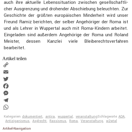
auch ihre aktuelle Lebens­si­tua­tion zwischen gesell­schaft­li­
cher Ausgren­zung und drohender Abschie­bung beleuchten. Zur
Geschichte der größten europäi­schen Minder­heit wird unser
Freund Ramiz berichten, der selber Angehö­riger der Roma ist
und als Lehrer in Wuppertal auch mit Roma-Kindern arbeitet.
Einge­laden sind außerdem Angehö­rige der Roma und Roland
Meister, dessen Kanzlei viele Bleibe­rechts­ver­fahren
bearbeitet.
Artikel teilen
Copy
Link
Email
Twitter
Facebook
Messenger
Telegram
WhatsApp
Kategorien
dokumentiert
,
antira
,
wuppertal
,
veranstaltung
Schlagworte
ADA
,
Antiziganismus
,
Asylrecht
,
Rassismus
,
Roma
,
Veranstaltung
,
w2wtal
Artikel-Navigation