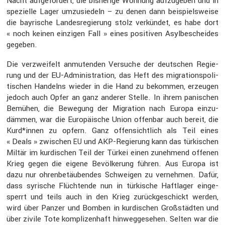
Nacht aufge­for­dert, die bishe­rige Wohnung aufzu­geben und in
spezi­elle Lager umzusie­deln – zu denen dann beispiels­weise
die bayri­sche Landes­re­gie­rung stolz verkündet, es habe dort
« noch keinen einzigen Fall » eines positiven Asylbe­scheides
gegeben.
Die verzwei­felt anmutenden Versuche der deutschen Regie­
rung und der EU-Adminis­tra­tion, das Heft des migra­ti­ons­po­li­
ti­schen Handelns wieder in die Hand zu bekommen, erzeugen
jedoch auch Opfer an ganz anderer Stelle. In ihrem panischen
Bemühen, die Bewegung der Migra­tion nach Europa einzu­
dämmen, war die Europäi­sche Union offenbar auch bereit, die
Kurd*innen zu opfern. Ganz offen­sicht­lich als Teil eines
« Deals » zwischen
und AKP-Regie­rung kann das türki­schen
EU
Miltär im kurdi­schen Teil der Türkei einen zuneh­mend offenen
Krieg gegen die eigene Bevöl­ke­rung führen. Aus Europa ist
dazu nur ohren­be­täu­bendes Schweigen zu vernehmen. Dafür,
dass syrische Flüch­tende nun in türki­sche Haftlager einge­
sperrt und teils auch in den Krieg zurück­ge­schickt werden,
wird über Panzer und Bomben in kurdi­schen Großstädten und
über zivile Tote kompli­zen­haft hinweg­ge­sehen. Selten war die