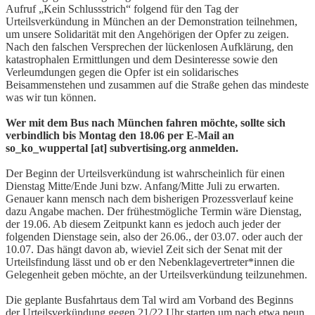
Aufruf „Kein Schlussstrich“ folgend für den Tag der
Urteilsverkündung in München an der Demonstration teilnehmen,
um unsere Solidarität mit den Angehörigen der Opfer zu zeigen.
Nach den falschen Versprechen der lückenlosen Aufklärung, den
katastrophalen Ermittlungen und dem Desinteresse sowie den
Verleumdungen gegen die Opfer ist ein solidarisches
Beisammenstehen und zusammen auf die Straße gehen das mindeste
was wir tun können.
Wer mit dem Bus nach München fahren möchte, sollte sich
verbindlich bis Montag den 18.06 per E-Mail an
so_ko_wuppertal [at] subvertising.org anmelden.
Der Beginn der Urteilsverkündung ist wahrscheinlich für einen
Dienstag Mitte/Ende Juni bzw. Anfang/Mitte Juli zu erwarten.
Genauer kann mensch nach dem bisherigen Prozessverlauf keine
dazu Angabe machen. Der frühestmögliche Termin wäre Dienstag,
der 19.06. Ab diesem Zeitpunkt kann es jedoch auch jeder der
folgenden Dienstage sein, also der 26.06., der 03.07. oder auch der
10.07. Das hängt davon ab, wieviel Zeit sich der Senat mit der
Urteilsfindung lässt und ob er den Nebenklagevertreter*innen die
Gelegenheit geben möchte, an der Urteilsverkündung teilzunehmen.
Die geplante Busfahrtaus dem Tal wird am Vorband des Beginns
der Urteilsverkündung gegen 21/22 Uhr starten um nach etwa neun