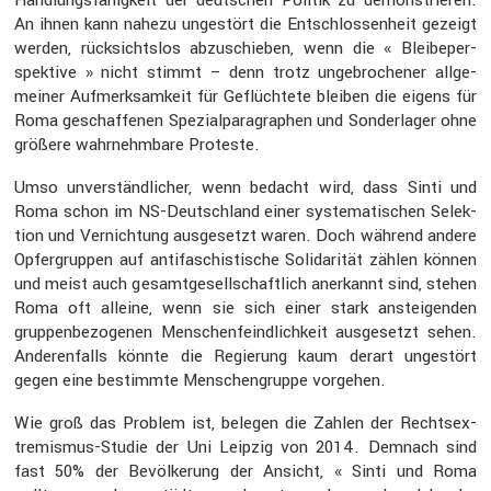
An ihnen kann nahezu ungestört die Entschlos­sen­heit gezeigt
werden, rücksichtslos abzuschieben, wenn die « Bleibe­per­
spek­tive » nicht stimmt – denn trotz ungebro­chener allge­
meiner Aufmerk­sam­keit für Geflüch­tete bleiben die eigens für
Roma geschaf­fenen Spezi­al­pa­ra­gra­phen und Sonder­lager ohne
größere wahrnehm­bare Proteste.
Umso unver­ständ­li­cher, wenn bedacht wird, dass Sinti und
Roma schon im NS-Deutsch­land einer syste­ma­ti­schen Selek­
tion und Vernich­tung ausge­setzt waren. Doch während andere
Opfer­gruppen auf antifa­schis­ti­sche Solida­rität zählen können
und meist auch gesamt­ge­sell­schaft­lich anerkannt sind, stehen
Roma oft alleine, wenn sie sich einer stark anstei­genden
gruppen­be­zo­genen Menschen­feind­lich­keit ausge­setzt sehen.
Anderen­falls könnte die Regie­rung kaum derart ungestört
gegen eine bestimmte Menschen­gruppe vorgehen.
Wie groß das Problem ist, belegen die Zahlen der Rechts­ex­
tre­mismus-Studie der Uni Leipzig von 2014. Demnach sind
fast 50% der Bevöl­ke­rung der Ansicht, « Sinti und Roma