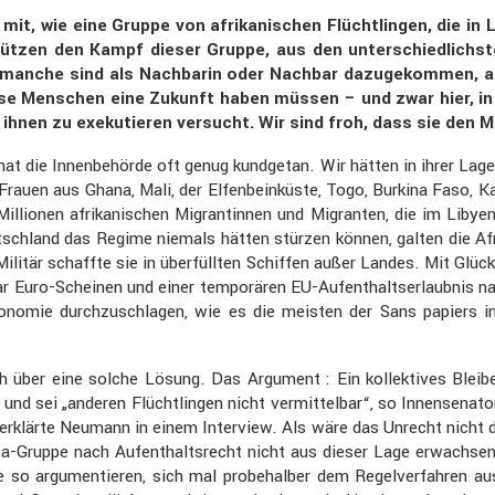
 mit, wie eine Gruppe von afrika­ni­schen Flücht­lingen, die 
ützen den Kampf dieser Gruppe, aus den unter­schied­lichsten
 manche sind als Nachbarin oder Nachbar dazuge­kommen, ande
diese Menschen eine Zukunft haben müssen – und zwar hier, in
 an ihnen zu exeku­tieren versucht. Wir sind froh, dass sie de
t die Innen­be­hörde oft genug kundgetan. Wir hätten in ihrer Lag
auen aus Ghana, Mali, der Elfen­bein­küste, Togo, Burkina Faso, Ka
llionen afrika­ni­schen Migran­tinnen und Migranten, die im Liby
eutsch­land das Regime niemals hätten stürzen können, galten die A
ilitär schaffte sie in überfüllten Schiffen außer Landes. Mit Glüc
 paar Euro-Scheinen und einer tempo­rären EU-Aufent­halts­er­laubn
o­nomie durch­zu­schlagen, wie es die meisten der Sans papiers 
über eine solche Lösung. Das Argument : Ein kollek­tives Bleibe­r
 und sei „anderen Flücht­lingen nicht vermit­telbar“, so Innen­se­
 erklärte Neumann in einem Inter­view. Als wäre das Unrecht nicht 
-Gruppe nach Aufent­halts­recht nicht aus dieser Lage erwachsen
 so argumen­tieren, sich mal probe­halber dem Regel­ver­fahren au