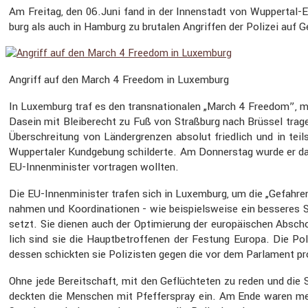
Am Freitag, den 06.Juni fand in der Innen­stadt von Wuppertal-Elb
burg als auch in Hamburg zu brutalen Angriffen der Polizei auf 
Angriff auf den March 4 Freedom in Luxem­burg
In Luxem­burg traf es den trans­na­tio­nalen „March 4 Freedom”,
Dasein mit Bleibe­recht zu Fuß von Straß­burg nach Brüssel trage
Überschrei­tung von Länder­grenzen absolut fried­lich und in te
Wupper­taler Kundge­bung schil­derte. Am Donnerstag wurde er dan
EU-Innen­mi­nister vortragen wollten.
Die EU-Innen­mi­nister trafen sich in Luxem­burg, um die „Gefah­
nahmen und Koordi­na­tionen - wie beispiels­weise ein besseres Syst
setzt. Sie dienen auch der Optimie­rung der europäi­schen Abscho
lich sind sie die Haupt­be­trof­fenen der Festung Europa. Die Po
dessen schickten sie Polizisten gegen die vor dem Parla­ment pr
Ohne jede Bereit­schaft, mit den Geflüch­teten zu reden und die S
deckten die Menschen mit Pfeffer­spray ein. Am Ende waren mehr