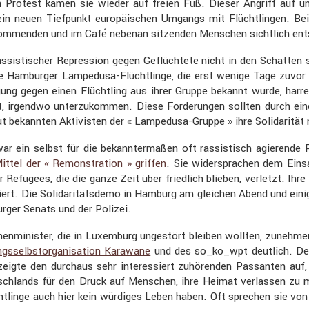
 Protest kamen sie wieder auf freien Fuß. Dieser Angriff auf unb
t ein neuen Tiefpunkt europäi­schen Umgangs mit Flücht­lingen. 
i­kom­menden und im Café nebenan sitzenden Menschen sicht­lich ent
sis­ti­scher Repres­sion gegen Geflüch­tete nicht in den Schatten
 Hamburger Lampe­dusa-Flücht­linge, die erst wenige Tage zuvor
i­gung gegen einen Flücht­ling aus ihrer Gruppe bekannt wurde, har
, irgendwo unter­zu­kommen. Diese Forde­rungen sollten durch eine
gut bekannten Aktivisten der « Lampe­dusa-Gruppe » ihre Solida­ritä
r ein selbst für die bekann­ter­maßen oft rassis­tisch agierend
ittel der « Remons­tra­tion » griffen
. Sie wider­spra­chen dem Ei
fugees, die die ganze Zeit über fried­lich blieben, verletzt. Ihre
­tiert. Die Solida­ri­täts­demo in Hamburg am gleichen Abend und e
rger Senats und der Polizei.
en­mi­nister, die in Luxem­burg ungestört bleiben wollten, zuneh­
ngs­selbst­or­ga­ni­sa­tion Karawane
und des so_ko_wpt deutlich. Der
 zeigte den durchaus sehr inter­es­siert zuhörenden Passanten auf
sch­lands für den Druck auf Menschen, ihre Heimat verlassen zu
­linge auch hier kein würdiges Leben haben. Oft sprechen sie von 