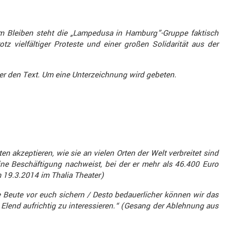
 zum Bleiben steht die „Lampe­dusa in Hamburg”-Gruppe faktisch
 vielfäl­tiger Proteste und einer großen Solida­rität aus der
ier den Text. Um eine Unter­zeich­nung wird gebeten.
 akzep­tieren, wie sie an vielen Orten der Welt verbreitet sind
ine Beschäf­ti­gung nachweist, bei der er mehr als 46.400 Euro
m 19.3.2014 im Thalia Theater)
 Beute vor euch sichern / Desto bedau­er­li­cher können wir das
Elend aufrichtig zu inter­es­sieren.“ (Gesang der Ableh­nung aus