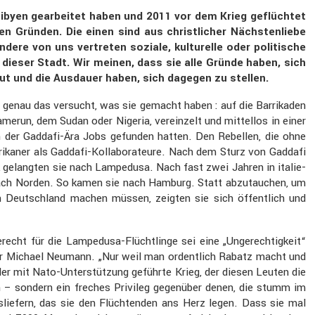
in Libyen gearbeitet haben und 2011 vor dem Krieg geflüchtet
 Gründen. Die einen sind aus christ­li­cher Nächs­ten­liebe
re von uns vertreten soziale, kultu­relle oder politi­sche
 dieser Stadt. Wir meinen, dass sie alle Gründe haben, sich
n Mut und die Ausdauer haben, sich dagegen zu stellen.
e genau das versucht, was sie gemacht haben : auf die Barri­kaden
merun, dem Sudan oder Nigeria, verein­zelt und mittellos in einer
en der Gaddafi-Ära Jobs gefunden hatten. Den Rebellen, die ohne
frikaner als Gaddafi-Kolla­bo­ra­teure. Nach dem Sturz von Gaddafi
k gelangten sie nach Lampe­dusa. Nach fast zwei Jahren in italie­
is nach Norden. So kamen sie nach Hamburg. Statt abzutau­chen, um
in Deutsch­land machen müssen, zeigten sie sich öffent­lich und
echt für die Lampe­dusa-Flücht­linge sei eine „Ungerech­tig­keit“
nator Michael Neumann. „Nur weil man ordent­lich Rabatz macht und
der mit Nato-Unter­stüt­zung geführte Krieg, der diesen Leuten die
 – sondern ein freches Privileg gegen­über denen, die stumm im
slie­fern, das sie den Flüch­tenden ans Herz legen. Dass sie mal