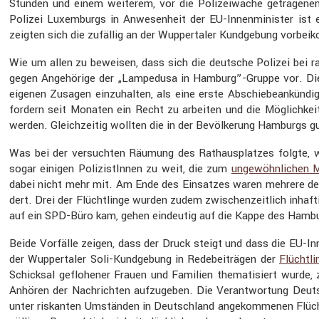
Stunden und einem weiterem, vor die Polizei­wache getra­genen
Polizei Luxem­burgs in Anwesen­heit der EU-Innen­mi­nister is
zeigten sich die zufällig an der Wupper­taler Kundge­bung vorbe
Wie um allen zu beweisen, dass sich die deutsche Polizei bei ras
gegen Angehö­rige der „Lampe­dusa in Hamburg”-Gruppe vor. Die
eigenen Zusagen einzu­halten, als eine erste Abschie­be­an­kün­d
fordern seit Monaten ein Recht zu arbeiten und die Möglich­keit
werden. Gleich­zeitig wollten die in der Bevöl­ke­rung Hamburgs 
Was bei der versuchten Räumung des Rathaus­platzes folgte, wa
sogar einigen Polizis­tInnen zu weit, die zum
ungewöhn­li­chen M
dabei nicht mehr mit. Am Ende des Einsatzes waren mehrere der Re
dert. Drei der Flücht­linge wurden zudem zwischen­zeit­lich inhaf
auf ein SPD-Büro kam, gehen eindeutig auf die Kappe des Hambu
Beide Vorfälle zeigen, dass der Druck steigt und dass die EU-Inn
der Wupper­taler Soli-Kundge­bung in Redebei­trägen der
Flücht­li
Schicksal geflo­hener Frauen und Familien thema­ti­siert wurde,
Anhören der Nachrichten aufzu­geben. Die Verant­wor­tung Deut
unter riskanten Umständen in Deutsch­land angekom­menen Flücht