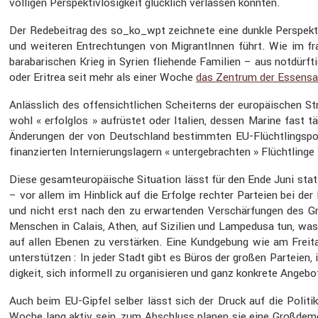
völligen Perspek­tiv­lo­sig­keit glück­lich verlassen konnten.
Der Redebei­trag des so_ko_wpt zeich­nete eine dunkle Perspek­ti
und weiteren Entrech­tungen von Migran­tInnen führt. Wie im f
baraba­ri­schen Krieg in Syrien fliehende Familien – aus notdürf­
oder Eritrea seit mehr als einer Woche
das Zentrum der Essens­a
Anläss­lich des offen­sicht­li­chen Schei­terns der europäi­sche
wohl « erfolglos » aufrüstet oder Italien, dessen Marine fast täg
Änderungen der von Deutsch­land bestimmten EU-Flücht­lings­po­li
finan­zierten Inter­nie­rungs­la­gern « unter­ge­brachten » Flücht­l
Diese gesamt­eu­ro­päi­sche Situa­tion lässt für den Ende Juni stat
– vor allem im Hinblick auf die Erfolge rechter Parteien bei de
und nicht erst nach den zu erwar­tenden Verschär­fungen des Gre
Menschen in Calais, Athen, auf Sizilien und Lampe­dusa tun, was 
auf allen Ebenen zu verstärken. Eine Kundge­bung wie am Freita
unter­stützen : In jeder Stadt gibt es Büros der großen Parteien, 
dig­keit, sich infor­mell zu organi­sieren und ganz konkrete Angebote
Auch beim EU-Gipfel selber lässt sich der Druck auf die Politik
Woche lang aktiv sein, zum Abschluss planen sie eine Großde­mo