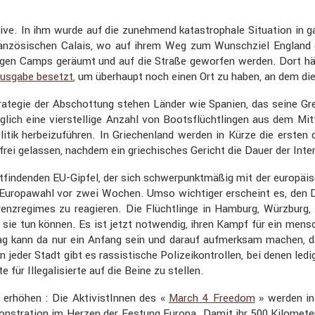
ve. In ihm wurde auf die zuneh­mend katastro­phale Situa­tion in g
ranzö­si­schen Calais, wo auf ihrem Weg zum Wunsch­ziel England 
tigen Camps geräumt und auf die Straße geworfen werden. Dort hält 
us­gabe besetzt
, um überhaupt noch einen Ort zu haben, an dem d
n Strategie der Abschot­tung stehen Länder wie Spanien, das seine G
lich eine vierstel­lige Anzahl von Boots­flücht­lingen aus dem Mitte
tik herbei­zu­führen. In Griechen­land werden in Kürze die ersten
inge frei gelassen, nachdem ein griechi­sches Gericht die Dauer der In
t­fin­denden EU-Gipfel, der sich schwer­punkt­mäßig mit der europäi­s
r Europa­wahl vor zwei Wochen. Umso wichtiger erscheint es, den Dr
nz­re­gimes zu reagieren. Die Flücht­linge in Hamburg, Würzburg,
sie tun können. Es ist jetzt notwendig, ihren Kampf für ein mensch
g kann da nur ein Anfang sein und darauf aufmerksam machen, dass 
in jeder Stadt gibt es rassis­ti­sche Polizei­kon­trollen, bei denen 
 für Illega­li­sierte auf die Beine zu stellen.
 erhöhen : Die Aktivis­tInnen des «
March 4 Freedom
» werden in
ns­tra­tion im Herzen der Festung Europa. Damit ihr 500 Kilomet