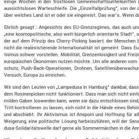
einige Wochen in den trost­losen Gemein­schafts­un­ter­künften
aussichts­losen Warte­schleife. Die „Einzel­fall­prü­fung“, von 
über welches Land ist er oder sie einge­reist. Das war’s. Wenn das
Ehrlich gesagt : Angesichts des EU-Grenz­re­gimes, das auch und
„eine kosmo­po­li­ti­sche, also welt-bürger­lich orien­tierte Stad
der auf dem Prinzip des Cherry-Picking basiert, der Menschen b
nicht die realexis­tie­rende Inter­na­tio­na­lität ist gemeint. Dass
tismus schwer vorstellen. Mobilität, Grenzen­lo­sig­keit und Freiz
europäi­schen Ökono­mien nutzen möchte. Um alle anderen vom Übe
schutz, Push-Back-Opera­tionen, Drohnen, Satel­li­ten­über­wa­
Versuch, Europa zu errei­chen.
Wir sind den Leuten von „Lampe­dusa in Hamburg“ dankbar, dass 
dem Rosinen­pi­cken nicht funktio­niert. Dass man sich nicht e
milden Gaben loswerden kann, wenn sie dazu entschlossen sind, fü
Tritt kontrol­lieren zu lassen, sich nicht in die Hände eines Behör­
und abschiebt. Ihr Aktivismus ist Ansporn und Hoffnung für alle 
Weige­rung, eine politi­sche Lösung herbei­zu­führen, will der Se
dusa-Solida­ri­täts­welle darf gerne als Sommer­mär­chen in die A