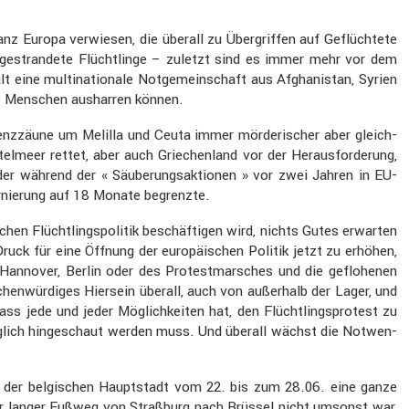
anz Europa verwiesen, die überall zu Übergriffen auf Geflüch­tete
gestran­dete Flücht­linge – zuletzt sind es immer mehr vor dem
eine multi­na­tio­nale Notge­mein­schaft aus Afgha­ni­stan, Syrien
ie Menschen ausharren können.
renz­zäune um Melilla und Ceuta immer mörde­ri­scher aber gleich­
l­meer rettet, aber auch Griechen­land vor der Heraus­for­de­rung,
 der während der « Säube­rungs­ak­tionen » vor zwei Jahren in EU-
ter­nie­rung auf 18 Monate begrenzte.
chen Flücht­lings­po­litik beschäf­tigen wird, nichts Gutes erwarten
uck für eine Öffnung der europäi­schen Politik jetzt zu erhöhen,
 Hannover, Berlin oder des Protest­mar­sches und die geflo­henen
en­wür­diges Hiersein überall, auch von außer­halb der Lager, und
jede und jeder Möglich­keiten hat, den Flücht­lings­pro­test zu
ledig­lich hinge­schaut werden muss. Und überall wächst die Notwen­
 der belgi­schen Haupt­stadt vom 22. bis zum 28.06. eine ganze
er langer Fußweg von Straß­burg nach Brüssel nicht umsonst war,