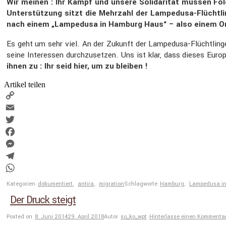
Wir meinen : Ihr Kampf und unsere Solida­rität müssen Folge
Unter­stüt­zung sitzt die Mehrzahl der Lampe­dusa-Flücht­l
nach einem „Lampe­dusa in Hamburg Haus“ – also einem Ort, 
Es geht um sehr viel. An der Zukunft der Lampe­dusa-Flücht­ling
seine Inter­essen durch­zu­setzen. Uns ist klar, dass dieses Europ
ihnen zu : Ihr seid hier, um zu bleiben !
Artikel teilen
Copy
Link
Email
Twitter
Facebook
Messenger
Telegram
WhatsApp
Kategorien
dokumentiert
,
antira
,
migration
Schlagworte
Hamburg
,
Lampedusa i
Der Druck steigt
Posted on
8. Juni 2014
29. April 2018
Autor
so_ko_wpt
Hinterlasse einen Kommenta