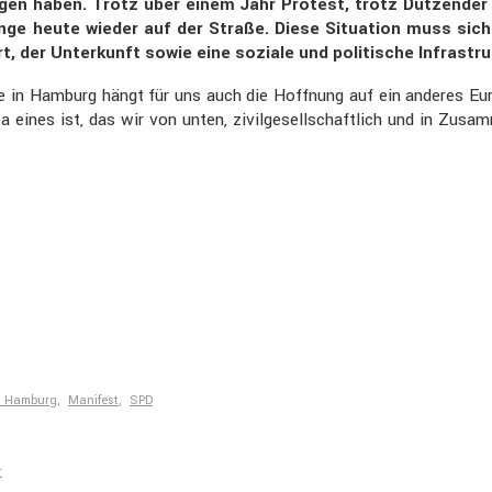
n haben. Trotz über einem Jahr Protest, trotz Dutzender von D
inge heute wieder auf der Straße. Diese Situa­tion muss sic
der Unter­kunft sowie eine soziale und politi­sche Infra­stru
e in Hamburg hängt für uns auch die Hoffnung auf ein anderes Euro
a eines ist, das wir von unten, zivil­ge­sell­schaft­lich und in Zusa
n Hamburg
,
Manifest
,
SPD
r