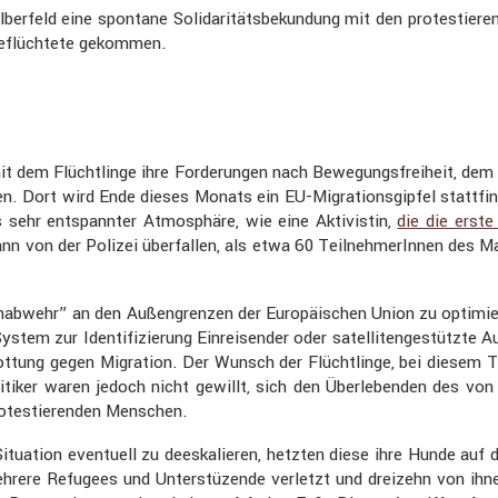
er­feld eine spontane Solida­ri­täts­be­kun­dung mit den protes­ti
Geflüch­tete gekommen.
 mit dem Flücht­linge ihre Forde­rungen nach Bewegungs­frei­heit,
n. Dort wird Ende dieses Monats ein EU-Migra­ti­ons­gipfel statt­fi
ils sehr entspannter Atmosphäre, wie eine Aktivistin,
die die erste
n von der Polizei überfallen, als etwa 60 Teilneh­me­rInnen des Mar
ren­ab­wehr” an den Außen­grenzen der Europäi­schen Union zu optimi
em zur Identi­fi­zie­rung Einrei­sender oder satel­li­ten­ge­stützte Au
t­tung gegen Migra­tion. Der Wunsch der Flücht­linge, bei diesem 
litiker waren jedoch nicht gewillt, sich den Überle­benden des vo
otes­tie­renden Menschen.
itua­tion eventuell zu deeska­lieren, hetzten diese ihre Hunde auf d
ere Refugees und Unter­stü­zende verletzt und dreizehn von ihne