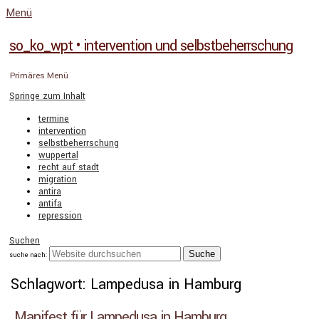
Menü
so_ko_wpt • intervention und selbstbeherrschung
Primäres Menü
Springe zum Inhalt
termine
intervention
selbstbeherrschung
wuppertal
recht auf stadt
migration
antira
antifa
repression
Suchen
suche nach:
Schlagwort: Lampedusa in Hamburg
Manifest für Lampedusa in Hamburg