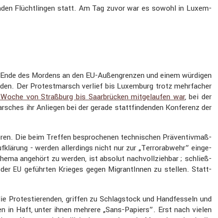
e­renden Flücht­lingen statt. Am Tag zuvor war es sowohl in Luxem­
 dem Ende des Mordens an den EU-Außen­grenzen und einem würdigen
nden. Der Protest­marsch verlief bis Luxem­burg trotz mehrfa­cher
 Woche von Straß­burg bis Saarbrü­cken mitge­laufen war
, bei der
sches ihr Anliegen bei der gerade statt­fin­denden Konfe­renz der
eren. Die beim Treffen bespro­chenen techni­schen Präven­tiv­maß­
fklä­rung - werden aller­dings nicht nur zur „Terror­ab­wehr” einge­
Thema angehört zu werden, ist absolut nachvoll­ziehbar ; schließ­
n der
geführten Krieges gegen Migran­tInnen zu stellen. Statt­
EU
ie Protes­tie­renden, griffen zu Schlag­stock und Handfes­seln und
n in Haft, unter ihnen mehrere „Sans-Papiers”. Erst nach vielen