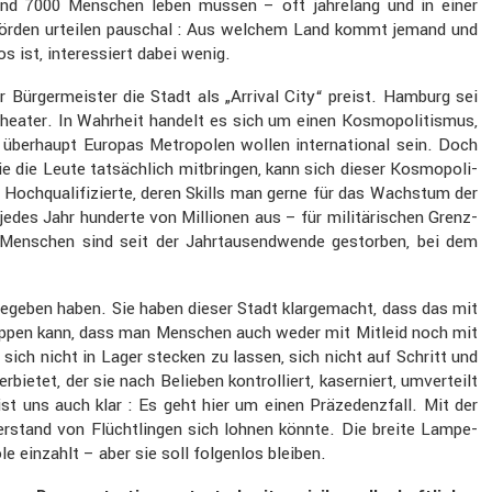
t rund 7000 Menschen leben müssen – oft jahre­lang und in einer
r­be­hörden urteilen pauschal : Aus welchem Land kommt jemand und
 ist, inter­es­siert dabei wenig.
 Bürger­meister die Stadt als „Arrival City“ preist. Hamburg sei
a Theater. In Wahrheit handelt es sich um einen Kosmo­po­li­tismus,
überhaupt Europas Metro­polen wollen inter­na­tional sein. Doch
 die die Leute tatsäch­lich mitbringen, kann sich dieser Kosmo­po­li­
d Hochqua­li­fi­zierte, deren Skills man gerne für das Wachstum der
des Jahr hunderte von Millionen aus – für militä­ri­schen Grenz­
00 Menschen sind seit der Jahrtau­send­wende gestorben, bei dem
egeben haben. Sie haben dieser Stadt klarge­macht, dass das mit
 pappen kann, dass man Menschen auch weder mit Mitleid noch mit
sich nicht in Lager stecken zu lassen, sich nicht auf Schritt und
bietet, der sie nach Belieben kontrol­liert, kaser­niert, umver­teilt
st uns auch klar : Es geht hier um einen Präze­denz­fall. Mit der
ider­stand von Flücht­lingen sich lohnen könnte. Die breite Lampe­
le einzahlt – aber sie soll folgenlos bleiben.