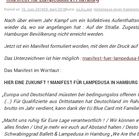
Posted on
16. Juni 2014
29. April 2018
Autor
so_ko_wpt
Hinterlasse einen Komment
Nach über einem Jahr Kampf um ein kollek­tives Aufent­halts­r
wieder da, wo sie angefangen hat : Auf der Straße. Zugeständ
Hamburger Bevöl­ke­rung nicht erreicht werden.
Jetzt ist ein Manifest formu­liert worden, mit dem der Druck au
Das Unter­zeichnen ist hier möglich :
manifest​-fuer​-lampe​dusa​-
Das Manifest im Wortlaut :
!
HIER
EINE
ZUKUNFT
MANIFEST
FÜR
LAMPEDUSA
IN
HAMBURG
„
Europa und Deutsch­land müssten bei bedin­gungslos offenen Gre
(…) Für Quali­fi­zierte aus Dritt­staaten hat Deutsch­land im
brutto im Jahr verdient, kann dank der
Blue Card mit Familie
EU
„
Macht uns ruhig für Eure Lage verant­wort­lich ! / Wir können 
alles finden / Und je mehr wir euch auf Abstand halten / Desto 
&
Schwa­bing­grad Ballett
Lampe­dusa in Hamburg „We Are the Ev