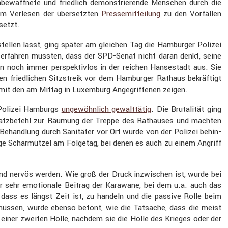
ewaff­nete und fried­lich demons­trie­rende Menschen durch die
Beim Verlesen der übersetzten
Presse­mit­tei­lung
zu den Vorfällen
setzt.
 stellen lässt, ging später am gleichen Tag die Hamburger Polizei
 erfahren mussten, dass der SPD-Senat nicht daran denkt, seine
ren noch immer perspek­tivlos in der reichen Hanse­stadt aus. Sie
n fried­li­chen Sitzstreik vor dem Hamburger Rathaus bekräf­tigt
t mit den am Mittag in Luxem­burg Angegrif­fenen zeigen.
e Polizei Hamburgs
ungewöhn­lich gewalt­tätig
. Die Bruta­lität ging
nsatz­be­fehl zur Räumung der Treppe des Rathauses und machten
 Behand­lung durch Sanitäter vor Ort wurde von der Polizei behin­
inige Schar­mützel am Folgetag, bei denen es auch zu einem Angriff
mend nervös werden. Wie groß der Druck inzwi­schen ist, wurde bei
 sehr emotio­nale Beitrag der Karawane, bei dem u.a. auch das
, dass es längst Zeit ist, zu handeln und die passive Rolle beim
 müssen, wurde ebenso betont, wie die Tatsache, dass die meist
einer zweiten Hölle, nachdem sie die Hölle des Krieges oder der