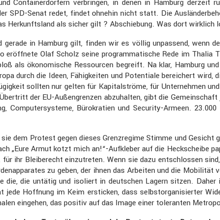
 und Contai­ner­dör­fern verbringen, in denen in Hamburg derzei
der der SPD-Senat redet, findet ohnehin nicht statt. Die Auslän­de
 Herkunfts­land als sicher gilt ? Abschie­bung. Was dort wirklich los
 gerade in Hamburg gilt, finden wir es völlig unpas­send, wenn der
t“, so eröff­nete Olaf Scholz seine program­ma­ti­sche Rede im Thali
loß als ökono­mi­sche Ressourcen begreift. Na klar, Hamburg und 
 Europa durch die Ideen, Fähig­keiten und Poten­tiale berei­chert wird,
ü­gig­keit sollten nur gelten für Kapital­ströme, für Unter­nehmen un
rtritt der EU-Außen­grenzen abzuhalten, gibt die Gemein­schaft je
chung, Compu­ter­sys­teme, Bürokra­tien und Security-Armeen. 23.0
sie dem Protest gegen dieses Grenz­re­gime Stimme und Gesicht g
infach „Eure Armut kotzt mich an!“-Aufkleber auf die Heckscheibe
r ihr Bleibe­recht einzu­treten. Wenn sie dazu entschlossen sind, 
den­ap­pa­rates zu geben, der ihnen das Arbeiten und die Mobilität ver
die, die untätig und isoliert in deutschen Lagern sitzen. Daher i
nat jede Hoffnung im Keim ersti­cken, dass selbst­or­ga­ni­sierter W
nnalen eingehen, das positiv auf das Image einer toleranten Metro­po