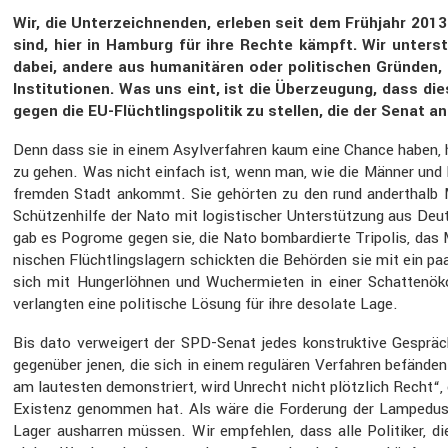
Wir, die Unter­zeich­nenden, erleben seit dem Frühjahr 2013
sind, hier in Hamburg für ihre Rechte kämpft. Wir unter­st
dabei, andere aus humani­tären oder politi­schen Gründen,
Insti­tu­tionen. Was uns eint, ist die Überzeu­gung, dass 
gegen die EU-Flücht­lings­po­litik zu stellen, die der Senat
Denn dass sie in einem Asylver­fahren kaum eine Chance haben, ha
zu gehen. Was nicht einfach ist, wenn man, wie die Männer und Fr
fremden Stadt ankommt. Sie gehörten zu den rund andert­halb Mi
Schüt­zen­hilfe der Nato mit logis­ti­scher Unter­stüt­zung aus D
gab es Pogrome gegen sie, die Nato bombar­dierte Tripolis, das M
ni­schen Flücht­lings­la­gern schickten die Behörden sie mit ein
sich mit Hunger­löhnen und Wucher­mieten in einer Schat­ten­ök
verlangten eine politi­sche Lösung für ihre desolate Lage.
Bis dato verwei­gert der SPD-Senat jedes konstruk­tive Gespräch 
gegen­über jenen, die sich in einem regulären Verfahren befänden
am lautesten demons­triert, wird Unrecht nicht plötz­lich Recht“,
Existenz genommen hat. Als wäre die Forde­rung der Lampe­dusa
Lager ausharren müssen. Wir empfehlen, dass alle Politiker, die