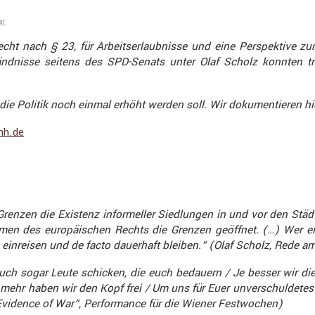
ar
echt nach § 23, für Arbeits­er­laub­nisse und eine Perspek­tive
­nisse seitens des SPD-Senats unter Olaf Scholz konnten trotz
f die Politik noch einmal erhöht werden soll. Wir dokumen­tieren h
hh​.de
nzen die Existenz infor­meller Siedlungen in und vor den Städten
 Rahmen des europäi­schen Rechts die Grenzen geöffnet. (…) Wer e
 einreisen und de facto dauer­haft bleiben.“ (Olaf Scholz, Rede a
euch sogar Leute schicken, die euch bedauern / Je besser wir die
mehr haben wir den Kopf frei / Um uns für Euer unver­schul­detes 
idence of War“, Perfor­mance für die Wiener Festwo­chen)