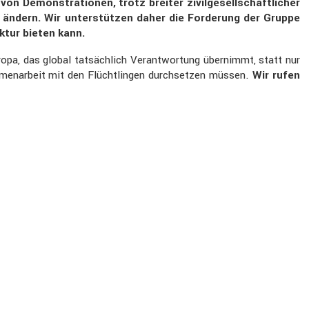
emons­tra­tionen, trotz breiter zivil­ge­sell­schaft­li­cher
h ändern. Wir unter­stützen daher die Forde­rung der Gruppe
ktur bieten kann.
pa, das global tatsäch­lich Verant­wor­tung übernimmt, statt nur
m­men­ar­beit mit den Flücht­lingen durch­setzen müssen.
Wir rufen