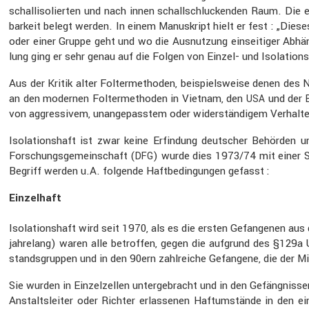
schall­iso­lierten und nach innen schall­schlu­ckenden Raum. Die 
bar­keit belegt werden. In einem Manuskript hielt er fest : „Die
oder einer Gruppe geht und wo die Ausnut­zung einsei­tiger Abhä
lung ging er sehr genau auf die Folgen von Einzel- und Isola­ti­ons­
Aus der Kritik alter Folter­me­thoden, beispiels­weise denen des N
an den modernen Folter­me­thoden in Vietnam, den
und der
USA
von aggres­sivem, unange­passtem oder wider­stän­digem Verhalte
Isola­ti­ons­haft ist zwar keine Erfin­dung deutscher Behörden 
Forschungs­ge­mein­schaft (
) wurde dies 1973/74 mit einer
DFG
Begriff werden u.A. folgende Haftbe­din­gungen gefasst :
Einzel­haft
Isola­ti­ons­haft wird seit 1970, als es die ersten Gefan­genen aus
jahre­lang) waren alle betroffen, gegen die aufgrund des §129
stands­gruppen und in den 90ern zahlreiche Gefan­gene, die der Mi
Sie wurden in Einzel­zellen unter­ge­bracht und in den Gefäng­ni
Anstalts­leiter oder Richter erlas­senen Haftum­stände in den 