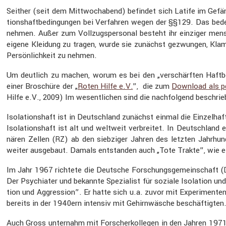
Seither (seit dem Mittwoch­abend) befindet sich Latife im Gefängn
ti­ons­haft­be­din­gungen bei Verfahren wegen der §§129. Das bede
nehmen. Außer zum Vollzugs­per­sonal besteht ihr einziger mensch­
eigene Kleidung zu tragen, wurde sie zunächst gezwungen, Kla
Persön­lich­keit zu nehmen.
Um deutlich zu machen, worum es bei den „verschärften Haftbe­d
einer Broschüre der „
Roten Hilfe e.V.
”, die zum
Download als p
Hilfe e.V., 2009) Im wesent­li­chen sind die nachfol­gend beschrie­
Isola­ti­ons­haft ist in Deutsch­land zunächst einmal die Einzel­h
Isola­ti­ons­haft ist alt und weltweit verbreitet. In Deutsch­lan
nären Zellen (
) ab den siebziger Jahren des letzten Jahrhun­
RZ
weiter ausge­baut. Damals entstanden auch „Tote Trakte”, wie e
Im Jahr 1967 richtete die Deutsche Forschungs­ge­mein­schaft (
Der Psych­iater und bekannte Spezia­list für soziale Isola­tion un
tion und Aggres­sion”. Er hatte sich u.a. zuvor mit Experi­menten 
bereits in der 1940ern intensiv mit Gehirn­wä­sche beschäf­tigten
Auch Gross unter­nahm mit Forscher­kol­legen in den Jahren 1971