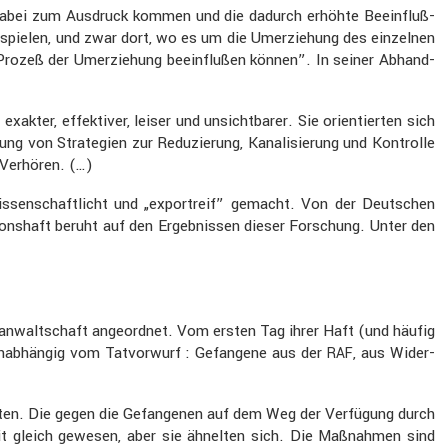
lten dabei zum Ausdruck kommen und die dadurch erhöhte Beein­fluß­
e spielen, und zwar dort, wo es um die Umerzie­hung des einzelnen
 Prozeß der Umerzie­hung beein­flußen können”. In seiner Abhand­
kter, effek­tiver, leiser und unsicht­barer. Sie orien­tierten sich
ung von Strate­gien zur Reduzie­rung, Kanali­sie­rung und Kontrolle
 Verhören. (…)
wis­sen­schaft­licht und „export­reif” gemacht. Von der Deutschen
i­ons­haft beruht auf den Ergeb­nissen dieser Forschung. Unter den
an­walt­schaft angeordnet. Vom ersten Tag ihrer Haft (und häufig
unabhängig vom Tatvor­wurf : Gefan­gene aus der
, aus Wider­
RAF
itten. Die gegen die Gefan­genen auf dem Weg der Verfü­gung durch
Zeit gleich gewesen, aber sie ähnelten sich. Die Maßnahmen sind