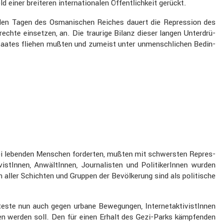
ner breiteren inter­na­tio­nalen Öffent­lich­keit gerückt.
it den Tagen des Osmani­schen Reiches dauert die Repres­sion des
echte einsetzen, an. Die traurige Bilanz dieser langen Unter­drü­
Staates fliehen mußten und zumeist unter unmensch­li­chen Bedin­
Türkei lebenden Menschen forderten, mußten mit schwersten Repres­
tInnen, Anwäl­tInnen, Journa­listen und Politi­ke­rInnen wurden
aller Schichten und Gruppen der Bevöl­ke­rung sind als politi­sche
este nun auch gegen urbane Bewegungen, Inter­net­ak­ti­vis­tInnen
hlagen werden soll. Den für einen Erhalt des Gezi-Parks kämpfenden