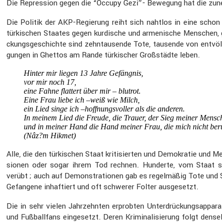
Die Repres­sion gegen die “Occupy Gezi”- Bewegung hat die zuneh­men
Die Politik der AKP-Regie­rung reiht sich nahtlos in eine schon
türki­schen Staates gegen kurdi­sche und armeni­sche Menschen, g
ckungs­ge­schichte sind zehntau­sende Tote, tausende von entvöl
gungen in Ghettos am Rande türki­scher Großstädte leben.
Hinter mir liegen 13 Jahre Gefängnis,
vor mir noch 17,
eine Fahne flattert über mir – blutrot.
Eine Frau liebe ich –weiß wie Milch,
ein Lied singe ich –hoffnungs­voller als die anderen.
In meinem Lied die Freude, die Trauer, der Sieg meiner Mensc
und in meiner Hand die Hand meiner Frau, die mich nicht ber
(Nâz?m Hikmet)
Alle, die den türki­schen Staat kriti­sierten und Demokratie und
sionen oder sogar ihrem Tod rechnen. Hunderte, vom Staat so ge
verübt ; auch auf Demons­tra­tionen gab es regel­mäßig Tote und S
Gefan­gene inhaf­tiert und oft schwerer Folter ausge­setzt.
Die in sehr vielen Jahrzehnten erprobten Unter­drü­ckungs­ap­pa­
und Fußball­fans einge­setzt. Deren Krimi­na­li­sie­rung folgt de