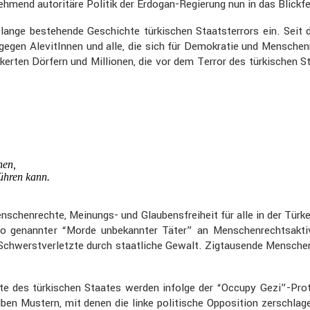
d autori­täre Politik der Erdogan-Regie­rung nun in das Blick­feld ei
 lange bestehende Geschichte türki­schen Staats­ter­rors ein. Se
egen Alevi­tInnen und alle, die sich für Demokratie und Menschen­r
­kerten Dörfern und Millionen, die vor dem Terror des türki­schen 
hen,
ühren kann.
 Menschen­rechte, Meinungs- und Glaubens­frei­heit für alle in der 
nannter “Morde unbekannter Täter” an Menschen­rechts­ak­ti­vis­
chwerst­ver­letzte durch staat­liche Gewalt. Zigtau­sende Menschen 
rate des türki­schen Staates werden infolge der “Occupy Gezi”-Prot
nselben Mustern, mit denen die linke politi­sche Opposi­tion zersc