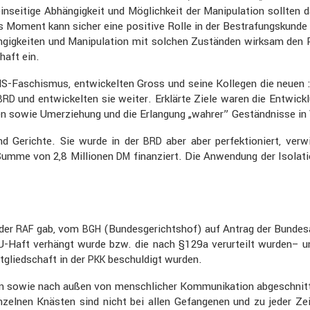
einsei­tige Abhän­gig­keit und Möglich­keit der Manipu­la­tion sol
ses Moment kann sicher eine positive Rolle in der Bestra­fungs­kund
n­gig­keiten und Manipu­la­tion mit solchen Zuständen wirksam den
haft ein.
S-Faschismus, entwi­ckelten Gross und seine Kollegen die neuen : exa
und entwi­ckelten sie weiter. Erklärte Ziele waren die Entwick­l
BRD
n sowie Umerzie­hung und die Erlan­gung „wahrer” Geständ­nisse in
und Gerichte. Sie wurde in der
aber aber perfek­tio­niert, ver
BRD
 Summe von 2,8 Millionen
finan­ziert. Die Anwen­dung der Isola­t
DM
 der
gab, vom
(Bundes­ge­richtshof) auf Antrag der Bundes­
RAF
BGH
a U-Haft verhängt wurde bzw. die nach §129a verur­teilt wurden– 
tglied­schaft in der
beschul­digt wurden.
PKK
ssen sowie nach außen von mensch­li­cher Kommu­ni­ka­tion abgeschn
einzelnen Knästen sind nicht bei allen Gefan­genen und zu jeder 