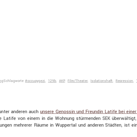
ng
Schlagworte
#occupygezi
,
129b
,
AKP
,
Film/Theater
,
Isolationshaft
,
Repression
,
unter anderen auch
unsere Genossin und Freundin Latife bei einer 
urde Latife von einem in die Wohnung stürmenden
überwäl­tig
SEK
­chungen mehrerer Räume in Wuppertal und anderen Städten, ist ein