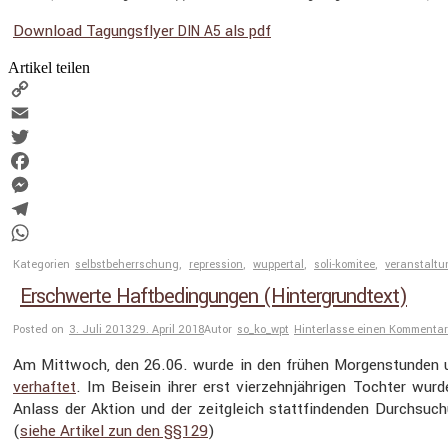
Download Tagungs­flyer
als pdf
DIN
A5
Artikel teilen
Copy
Link
Email
Twitter
Facebook
Messenger
Telegram
WhatsApp
Kategorien
selbstbeherrschung
,
repression
,
wuppertal
,
soli-komitee
,
veranstaltu
Erschwerte Haftbedingungen (Hintergrundtext)
Posted on
3. Juli 2013
29. April 2018
Autor
so_ko_wpt
Hinterlasse einen Kommentar
Am Mittwoch, den 26.06. wurde in den frühen Morgen­stunden 
verhaftet
. Im Beisein ihrer erst vierzehn­jäh­rigen Tochter w
Anlass der Aktion und der zeitgleich statt­fin­denden Durch­su
(
siehe Artikel zun den §§129
)