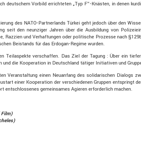
ach deutschem Vorbild errich­teten „Typ F”-Knästen, in denen kurdi
egie­rung des NATO-Partner­lands Türkei geht jedoch über den Wissen
­rung seit den neunziger Jahren über die Ausbil­dung von Polizei­ei
ote, Razzien und Verhaf­tungen oder politi­sche Prozesse nach §129
­ti­schen Beistands für das Erdogan-Regime wurden.
 Teilas­pekte verschaffen. Das Ziel der Tagung : Über ein tiefere
 und die Koope­ra­tion in Deutsch­land tätiger Initia­tiven und Gruppe
Veran­stal­tung einen Neuan­fang des solida­ri­schen Dialogs zwisc
art einer Koope­ra­tion der verschie­denen Gruppen entspringt der
ort entschlos­senes gemein­sames Agieren erfor­der­lich machen.
 Film)
cheles)