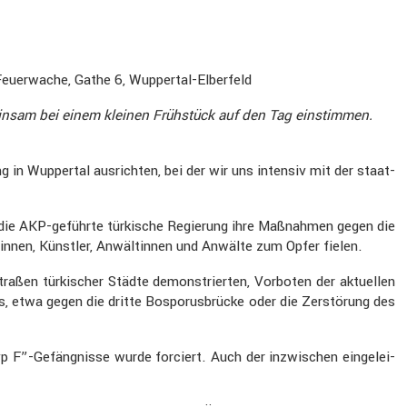
euer­wache, Gathe 6, Wuppertal-Elber­feld
meinsam bei einem kleinen Frühstück auf den Tag einstimmen.
in Wuppertal ausrichten, bei der wir uns intensiv mit der staat­
t die AKP-geführte türki­sche Regie­rung ihre Maßnahmen gegen die
­tinnen, Künstler, Anwäl­tinnen und Anwälte zum Opfer fielen.
traßen türki­scher Städte demons­trierten, Vorboten der aktuellen
s, etwa gegen die dritte Bospo­rus­brücke oder die Zerstö­rung des
yp F”-Gefängnisse wurde forciert. Auch der inzwi­schen einge­lei­