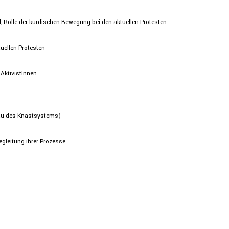
d, Rolle der kurdi­schen Bewegung bei den aktuellen Protesten
tuellen Protesten
Aktivis­tInnen
bau des Knast­sys­tems)
eglei­tung ihrer Prozesse