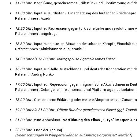
11:00 Uhr :
Begrü­ßung, gemein­sames Frühstück und Einstim­mung auf d
11:30 Uhr :
Input zu Kurdi­stan - Einschät­zung des laufenden Friedens­pro­
Referen­tInnen : Azadi
12:30 Uhr :
Input zu Repres­sion gegen türki­sche Linke und revolu­tio­näre A
Referen­tInnen : angefragt
13:30 Uhr :
Input zur aktuellen Situa­tion der urbanen Kämpfe, Einschät­zun
Referen­tInnen : Aktivis­tInnen aus Istanbul
14:30 Uhr bis 16:00 Uhr : Mittags­pause / gemein­sames Essen
16:00 Uhr :
Input zur Rolle Deutsch­lands und deutsche Koope­ra­tion mit der 
Referent : Andrej Hunko
17:00 Uhr :
Input zur Repres­sion gegen migran­ti­sche Aktivis­tInnen in Deuts
Referen­tInnen : Gefan­ge­nen­info ; Inter­na­tional Platform against Isola­tion
18:00 Uhr :
Gemein­same Erklä­rung oder weitere Abspra­chen zur Zusam­men
19:00 Uhr bis 21:00 Uhr : Offene Runde / gemein­sames Essen (ggf. Transfe
21:00 Uhr :
zum Abschluss -
Vorfüh­rung des Films „F-Typ” im Open Air-
23:00 Uhr :
Ende der Tagung
(Übernach­tungen in Wuppertal können auf Anfrage organi­siert werden!)