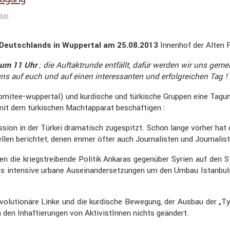
tar
on Deutsch­lands in Wuppertal am 25.08.2013
Innenhof der Alten F
 um 11 Uhr
; die Auftakt­runde entfällt, dafür werden wir uns ge
uns auf euch und auf einen inter­es­santen und erfolg­rei­chen Tag !
ee-wuppertal) und kurdi­sche und türki­sche Gruppen eine Tagung 
 mit dem türki­schen Macht­ap­parat beschäf­tigen :
es­sion in der Türkei drama­tisch zugespitzt. Schon lange vorher ha
ellen berichtet, denen immer öfter auch Journa­listen und Journa­lis
 die kriegs­trei­bende Politik Ankaras gegen­über Syrien auf den S
 inten­sive urbane Ausein­an­der­set­zungen um den Umbau Istan­bul
olu­tio­näre Linke und die kurdi­sche Bewegung, der Ausbau der „T
den Inhaf­tie­rungen von Aktivis­tInnen nichts geändert.