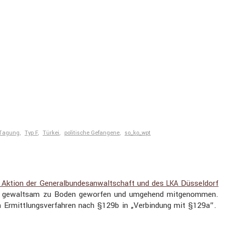
Tagung
,
Typ F
,
Türkei
,
politische Gefangene
,
so_ko_wpt
Aktion der General­bun­des­an­walt­schaft und des
Düssel­dorf
LKA
t, gewaltsam zu Boden geworfen und umgehend mitge­nommen.
 Ermitt­lungs­ver­fahren nach §129b in „Verbin­dung mit §129a”.