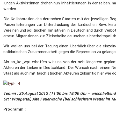
jungen Aktivis­tInnen drohen nun Inhaf­tie­rungen in denselben, n
werden.
Die Kolla­bo­ra­tion des deutschen Staates mit der jewei­ligen R
Panzer­lie­fe­rungen zur Unter­drü­ckung der kurdi­schen Bevöl­ke
Vereinen und politi­schen Initia­tiven in Deutsch­land durch Verb
erneut Migran­tInnen zur Zielscheibe deutschen sicher­heits­po­li
Wir wollen uns bei der Tagung einen Überblick über die einzelnen
solida­ri­schen Zusam­men­ar­beit gegen die Repres­sion zu gelangen
Als so_ko_wpt erhoffen wir uns von der seit längerem geplanten 
Akteuren der Linken in Deutsch­land. Der Wunsch nach einem Neust
Staat als auch mit faschis­ti­schen Akteuren zukünftig hier wie d
Termin : 25.August 2013 (11:00 bis 19:00 Uhr – anschlie­ßend
Ort : Wuppertal, Alte Feuer­wache (bei schlechtem Wetter im Ta
Programm :