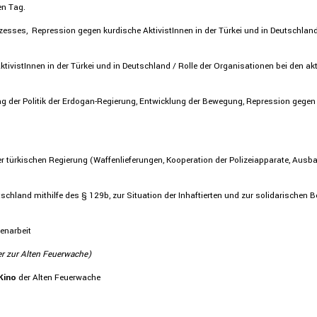
en Tag.
zesses, Repres­sion gegen kurdi­sche Aktivis­tInnen in der Türkei und in Deutsch­lan
ktivis­tInnen in der Türkei und in Deutsch­land / Rolle der Organi­sa­tionen bei den ak
g der Politik der Erdogan-Regie­rung, Entwick­lung der Bewegung, Repres­sion gegen 
türki­schen Regie­rung (Waffen­lie­fe­rungen, Koope­ra­tion der Polizei­ap­pa­rate, Aus
ch­land mithilfe des § 129b, zur Situa­tion der Inhaf­tierten und zur solida­ri­schen B
­ar­beit
r zur Alten Feuer­wache)
Kino
der Alten Feuer­wache