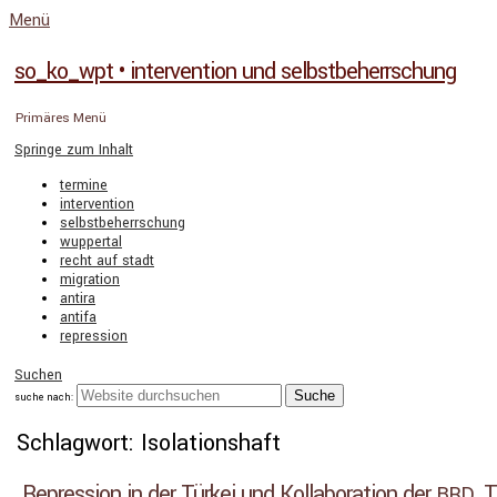
Menü
so_ko_wpt • intervention und selbstbeherrschung
Primäres Menü
Springe zum Inhalt
termine
intervention
selbstbeherrschung
wuppertal
recht auf stadt
migration
antira
antifa
repression
Suchen
suche nach:
Schlagwort: Isolationshaft
Repression in der Türkei und Kollaboration der
. 
BRD