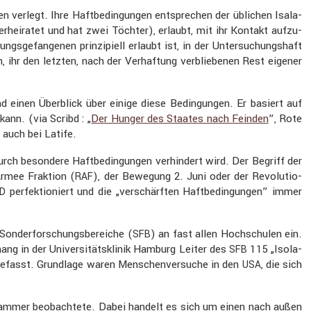
n verlegt. Ihre Haftbe­din­gungen entspre­chen der üblichen Isala­
erhei­ratet und hat zwei Töchter), erlaubt, mit ihr Kontakt aufzu­
ge­fan­genen prinzi­piell erlaubt ist, in der Unter­su­chungs­haft
 ihr den letzten, nach der Verhaf­tung verblie­benen Rest eigener
 einen Überblick über einige diese Bedin­gungen. Er basiert auf
ann. (via Scribd : „
Der Hunger des Staates nach Feinden
”, Rote
– auch bei Latife.
urch beson­dere Haftbe­din­gungen verhin­dert wird. Der Begriff der
 Armee Fraktion (
), der Bewegung 2. Juni oder der Revolu­tio­
RAF
perfek­tio­niert und die „verschärften Haftbe­din­gungen” immer
D
onder­for­schungs­be­reiche (
) an fast allen Hochschulen ein.
SFB
ang in der Univer­si­täts­klinik Hamburg Leiter des
115 „Isola­
SFB
n befasst. Grund­lage waren Menschen­ver­suche in den
, die sich
USA
” Kammer beobach­tete. Dabei handelt es sich um einen nach außen