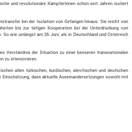
­sche und revolu­tio­näre Kämpfe­rInnen schon seit Jahren isoliert
s­transfer bei der Isola­tion von Gefangen hinaus. Sie reicht von
n­heiten bis zur tätigen Koope­ra­tion bei der Unter­drü­ckung von
b. So wie unlängst am 26.Juni, als in Deutsch­land und Öster­reich
s Verständnis der Situa­tion zu einer besseren trans­na­tio­nalen
n zu inten­si­vieren.
hen allen türki­schen, kurdi­schen, alevi­ti­schen und deutschen
 Einschät­zung, dass aktuelle Ausein­an­der­set­zungen sowohl mit