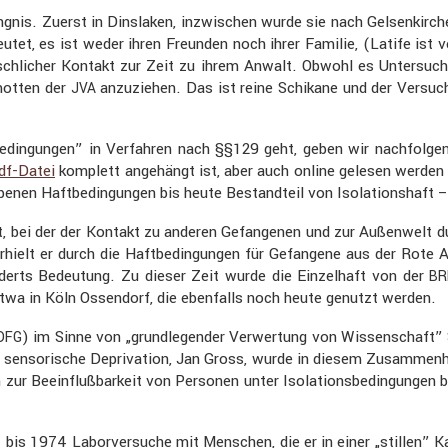
is. Zuerst in Dinslaken, inzwi­schen wurde sie nach Gelsen­kir­che
utet, es ist weder ihren Freunden noch ihrer Familie, (Latife ist v
li­cher Kontakt zur Zeit zu ihrem Anwalt. Obwohl es Unter­su­chungs­
motten der
anzuziehen. Das ist reine Schikane und der Versuch,
JVA
in­gungen” in Verfahren nach §§129 geht, geben wir nachfol­gend
df-Datei
komplett angehängt ist, aber auch online gelesen werden k
benen Haftbe­din­gungen bis heute Bestand­teil von Isola­ti­ons­haft 
aft, bei der der Kontakt zu anderen Gefan­genen und zur Außen­welt d
d erhielt er durch die Haftbe­din­gungen für Gefan­gene aus der Rote
derts Bedeu­tung. Zu dieser Zeit wurde die Einzel­haft von der
BR
twa in Köln Ossen­dorf, die ebenfalls noch heute genutzt werden.
) im Sinne von „grund­le­gender Verwer­tung von Wissen­schaft” S
DFG
d senso­ri­sche Depri­va­tion, Jan Gross, wurde in diesem Zusam­men­h
zur Beein­fluß­bar­keit von Personen unter Isola­ti­ons­be­din­gunge
.
 bis 1974 Labor­ver­suche mit Menschen, die er in einer „stillen