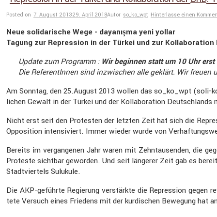
Posted on
7. August 2013
29. April 2018
Autor
so_ko_wpt
Hinterlasse einen Kommen
Neue solida­ri­sche Wege - dayanışma yeni yollar
Tagung zur Repres­sion in der Türkei und zur Kolla­bo­ra­ti
Update zum Programm :
Wir beginnen statt um 10 Uhr erst
Die Referen­tInnen sind inzwi­schen alle geklärt. Wir freuen 
Am Sonntag, den 25.August 2013 wollen das so_ko_wpt (soli-komit
li­chen Gewalt in der Türkei und der Kolla­bo­ra­tion Deutsch­lands
Nicht erst seit den Protesten der letzten Zeit hat sich die Repr
Opposi­tion inten­si­viert. Immer wieder wurde von Verhaf­tungs­w
Bereits im vergan­genen Jahr waren mit Zehntau­senden, die gegen
Proteste sichtbar geworden. Und seit längerer Zeit gab es bereits
Stadt­vier­tels Sulukule.
Die AKP-geführte Regie­rung verstärkte die Repres­sion gegen rev
tete Versuch eines Friedens mit der kurdi­schen Bewegung hat an 