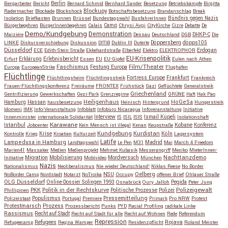
Berlin
Bergarbeiter
Bericht
Bernard Schmid
Bernhard Sander
Besetzung
Betriebskämpfe
Birgitta
Blockupy
Radermacher
Blockade
Blockshock
Botschaftsbesetzung
Brandanschlag
Break
Isolation
Briefkasten
Brunnen
Brüssel
Bundestagswahl
BusfahrerInnen
Bündnis gegen Nazis
Bürgerbegehren
BürgerInnenbegehren
Calais
Camp
Chrysi Avgi
CityKirche
Cizre
Debatte
De
Demo/Kundgebung
Demonstration
Maiziére
Dessau
Deutschland
DGB
DHKP-C
Die
Döppersberg
döpps105
LINKE
Diskursverschiebung
Diskussion
DITIB
Dublin III
Duterte
Düsseldorf
Erdogan
ECE
Edith-Stein Straße
Ekkehardstraße
Elberfeld
Elektro
ELEKTROPHOR
EU-Krisenpolitik
Erfurt
Erklärung
Erlebnisbericht
Essen
EU
EU-Gipfel
Eulen nach Athen
Faschismus
Festung Europa
Film/Theater
Europa
EuropeanStrike
Flughafen
Flüchtlinge
Fortress Europe
Frankfurt
Flüchtlingsheim
Flüchtlingsstreik
Frankreich
Frauen-Flüchtlingskonferenz
Freiräume
FRONTEX
Frühstück
Gazi
Geflüchtete
Generalstreik
Griechenland
Gentrifizierung
Gewerkschaften
Gezi-Park
Grenzregime
GRÜNE
Haft
Hak Pao
Hassan
Heiligenhaus
HoGeSa
Hamburg
hausbesetzung
Heinisch
Hintergrund
Hungerstreik
Idomeni
IMK
Info-Veranstaltung
Infoblatt
Infobüro Nicaragua
Infoveranstaltung
Initiative
Interview
Ismail Küpeli
Innenminister
internationale Solidarität
IS
ISIL
ISIS
Isolationshaft
Karawane
Istanbul
Kobane
Jobcenter
Kein Mensch ist illegal
Kenan
Keupstraße
Konferenz
Kundgebung
Kurdistan
Krise
Köln
Kontrolle
Krieg
Kroatien
Kulturzeit
Lagersystem
Latife
Lampedusa in Hamburg
Madrid
Landtagswahl
Le Pen
M31
Mai
March 4 Freedom
Marien41
Massaker
Medien
Medienprojekt
Mehmet Kubasik
Messerangriff
Mexiko
MieterInnen-
Migration
Mobilisierung
Mordversuch
Nachttanzdemo
Initiative
Mobivideo
München
Nazis
Nationalismus
Neoliberalismus
Nie wieder Deutschland!
Niklas Reese
No Border
NSU
Oelberg
NoBorder Camp
Nordstadt
Notarzt
NoTroika
Occupy
offener Brief
Ohlauer Straße
OLG Düsseldorf
Pegida
Online-Dossier Solingen 1993
Osnabrück
Oury Jalloh
Peter Jung
Polizeigewalt
PKK
Politik in der Rechtskurve
Politische Prozesse
Polizei
Phillipinen
Populismus
Pressemitteilung
Polizeistaat
Portugal
Premiere
Primark
Pro NRW
Protest
Protestmarsch
Prozess
Prozessbericht
Punks
PYD
Racial Profiling
radikale Linke
Rassismus
Recht auf Stadt
Recht auf Stadt für alle
Recht auf Wohnen
Rede
Referendum
Repression
Refugees
Rojava
Refugeecamp
Regina Wamper
Residenzpflicht
Roland Meister