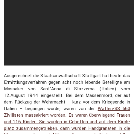
Ausge­rechnet die Staats­an­walt­schaft Stutt­gart hat heute das
Ermitt­lungs­ver­fahren gegen acht noch lebende Betei­ligte am
Massaker von Sant’Anna di Stazzema (Italien) vom
12.August 1944 einge­stellt. Bei dem Massen­mord, der auf
dem Rückzug der Wehrmacht – kurz vor dem Kriegs­ende in
Italien – begangen wurde, waren von der
Waffen-SS 560
Zivilisten massa­kriert worden. Es waren überwie­gend Frauen
und 116 Kinder. Sie wurden in Gehöften und auf dem Kirch­
platz zusam­men­ge­trieben, dann wurden Handgra­naten in die