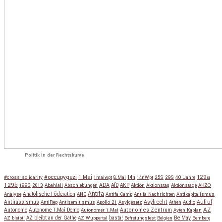
Politik in der Rechtskurve
#occupygezi
1.Mai
129a
#cross_solidarity
1maiwpt
8.Mai
14n
14nWpt
25S
29S
40 Jahre
129b
ADA
1993
2013
Abahlali
Abschiebungen
AfD
AKP
Aktion
Aktionstag
Aktionstage
AKZO
Antifa
Anatolische Föderation
Analyse
ANC
Antifa-Camp
Antifa-Nachrichten
Antikapitalismus
Antirassismus
Asylrecht
Aufruf
AntiRep
Antisemitismus
Apollo 21
Asylgesetz
Athen
Audio
AZ
Autonome
Autonome 1.Mai Demo
Autonomes Zentrum
Autonomer 1.Mai
Ayten Kaplan
Be May
AZ bleibt!
AZ bleibt an der Gathe
AZ Wuppertal
basta!
Befreiungsfest
Belgien
Bemberg