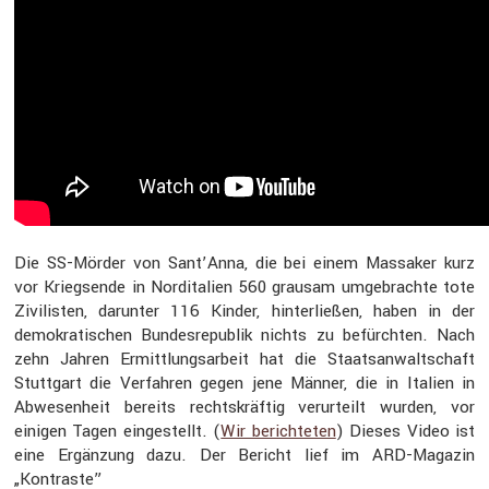
Die SS-Mörder von Sant’Anna, die bei einem Massaker kurz
vor Kriegs­ende in Nordita­lien 560 grausam umgebrachte tote
Zivilisten, darunter 116 Kinder, hinter­ließen, haben in der
demokra­ti­schen Bundes­re­pu­blik nichts zu befürchten. Nach
zehn Jahren Ermitt­lungs­ar­beit hat die Staats­an­walt­schaft
Stutt­gart die Verfahren gegen jene Männer, die in Italien in
Abwesen­heit bereits rechts­kräftig verur­teilt wurden, vor
einigen Tagen einge­stellt. (
Wir berich­teten
) Dieses Video ist
eine Ergän­zung dazu. Der Bericht lief im ARD-Magazin
„Kontraste”