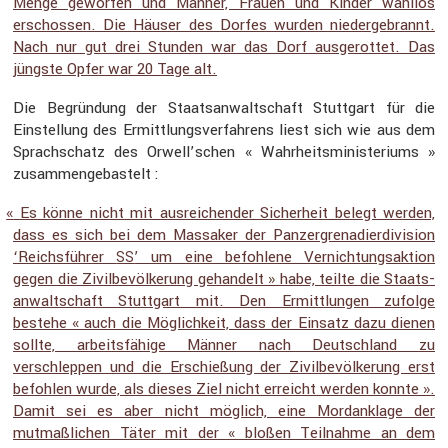
Menge geworfen und Männer, Frauen und Kinder wahllos
erschossen. Die Häuser des Dorfes wurden nieder­ge­brannt.
Nach nur gut drei Stunden war das Dorf ausge­rottet. Das
jüngste Opfer war 20 Tage alt.
Die Begrün­dung der Staats­an­walt­schaft Stutt­gart für die
Einstel­lung des Ermitt­lungs­ver­fah­rens liest sich wie aus dem
Sprach­schatz des Orwell’schen « Wahrheits­mi­nis­te­riums »
zusam­men­ge­bas­telt :
«
Es könne nicht mit ausrei­chender Sicher­heit belegt werden,
dass es sich bei dem Massaker der Panzer­gre­na­dier­di­vi­sion
‘Reichs­führer
’ um eine befoh­lene Vernich­tungs­ak­tion
SS
gegen die Zivil­be­völ­ke­rung gehan­delt » habe, teilte die Staats­
an­walt­schaft Stutt­gart mit. Den Ermitt­lungen zufolge
bestehe « auch die Möglich­keit, dass der Einsatz dazu dienen
sollte, arbeits­fä­hige Männer nach Deutsch­land zu
verschleppen und die Erschie­ßung der Zivil­be­völ­ke­rung erst
befohlen wurde, als dieses Ziel nicht erreicht werden konnte ».
Damit sei es aber nicht möglich, eine Mordan­klage der
mutmaß­li­chen Täter mit der « bloßen Teilnahme an dem