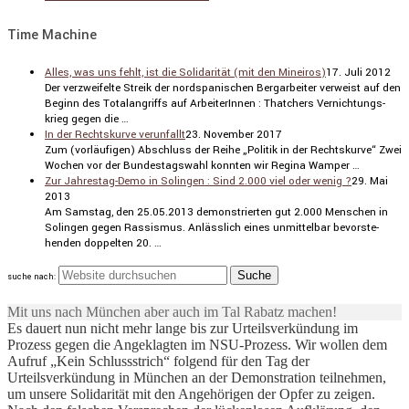
Time Machine
Alles, was uns fehlt, ist die Solidarität (mit den Mineiros)
17. Juli 2012
Der verzwei­felte Streik der nordspa­ni­schen Bergar­beiter verweist auf den
Beginn des Total­an­griffs auf Arbei­te­rInnen : Thatchers Vernich­tungs­
krieg gegen die …
In der Rechtskurve verunfallt
23. November 2017
Zum (vorläu­figen) Abschluss der Reihe „Politik in der Rechts­kurve“ Zwei
Wochen vor der Bundes­tags­wahl konnten wir Regina Wamper …
Zur Jahrestag-Demo in Solingen : Sind 2.000 viel oder wenig ?
29. Mai
2013
Am Samstag, den 25.05.2013 demons­trierten gut 2.000 Menschen in
Solingen gegen Rassismus. Anläss­lich eines unmit­telbar bevor­ste­
henden doppelten 20. …
suche nach:
Mit uns nach München aber auch im Tal Rabatz machen!
Es dauert nun nicht mehr lange bis zur Urteilsverkündung im
Prozess gegen die Angeklagten im NSU-Prozess. Wir wollen dem
Aufruf „Kein Schlussstrich“ folgend für den Tag der
Urteilsverkündung in München an der Demonstration teilnehmen,
um unsere Solidarität mit den Angehörigen der Opfer zu zeigen.