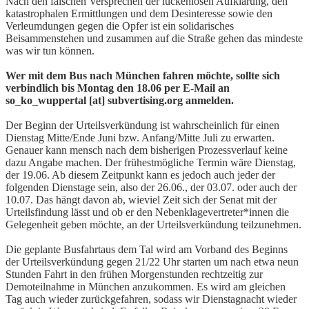
Nach den falschen Versprechen der lückenlosen Aufklärung, den
katastrophalen Ermittlungen und dem Desinteresse sowie den
Verleumdungen gegen die Opfer ist ein solidarisches
Beisammenstehen und zusammen auf die Straße gehen das mindeste
was wir tun können.
Wer mit dem Bus nach München fahren möchte, sollte sich
verbindlich bis Montag den 18.06 per E-Mail an
so_ko_wuppertal [at] subvertising.org anmelden.
Der Beginn der Urteilsverkündung ist wahrscheinlich für einen
Dienstag Mitte/Ende Juni bzw. Anfang/Mitte Juli zu erwarten.
Genauer kann mensch nach dem bisherigen Prozessverlauf keine
dazu Angabe machen. Der frühestmögliche Termin wäre Dienstag,
der 19.06. Ab diesem Zeitpunkt kann es jedoch auch jeder der
folgenden Dienstage sein, also der 26.06., der 03.07. oder auch der
10.07. Das hängt davon ab, wieviel Zeit sich der Senat mit der
Urteilsfindung lässt und ob er den Nebenklagevertreter*innen die
Gelegenheit geben möchte, an der Urteilsverkündung teilzunehmen.
Die geplante Busfahrtaus dem Tal wird am Vorband des Beginns
der Urteilsverkündung gegen 21/22 Uhr starten um nach etwa neun
Stunden Fahrt in den frühen Morgenstunden rechtzeitig zur
Demoteilnahme in München anzukommen. Es wird am gleichen
Tag auch wieder zurückgefahren, sodass wir Dienstagnacht wieder