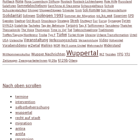
Roma
Rollback
Rosa Luxemburg Stiftung
Rostock
Rostock-Lichtenhagen
Rote Hilfe
Russland
Salafisten
Sammelabschiebung
Sant'Anna di Stazzema
Schauspielhaus
Schule
Schusterplatzfest
Shingal
ShoppenStoppen
Silvester
Sinti
Soli-Komitee
Soli-Veranstaltung
Solidarität
Solingen 1993
so_ko_wpt
Solingen
Spanien
SPD
Sommer der Migration
Streik
Spenden
Stadtrat
Stil-Bruch
Strasbourg
Strategie
Stuttgart
Sur
Suruç
Synagoge
Syrien
Tagung
SYRIZA
Südafrika
Tacheles
Tag der Befreiung
Tag X
Talflimmern
Tanzdemo
Thatcher
Thessaloniki
The Voice
Thompson
Time is Up!
Tod
Todesschwadrone
Traditionen
Türkei
Treffen/Tagung/Konferenz
Troika
Typ F
Türkei-Krieg
Ukraine
Urbane Transformation
Urteil
Veranstaltung
Verfassungsschutz
Video
USA
Ustascha
Versammlung
Vohwinkel
w2wtal
Vorabenddemo
Wahlen
Widerstand
WDR
We'll come United
Wehrmacht
Wuppertal
Wupper Nachrichten
YPG
Willkommenskultur
WZ
Yeziden
YPJ
§129b
Zeitzeugen
ZwangsarbeiterInnen
§129a
Ölberg
Copyright © 2026
so_ko_wpt • intervention und selbstbeherrschung
. Alle Rechte vorbehalten.
Catch Base nach
Catch Themes
Nach oben scrollen
termine
intervention
selbstbeherrschung
wuppertal
recht auf stadt
migration
antira
antifa
repression