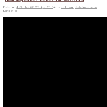
Posted on
4. Oktober 2012
29. April 2018
Autor
so_ko_wpt
Hinterlasse einen
Kommentar