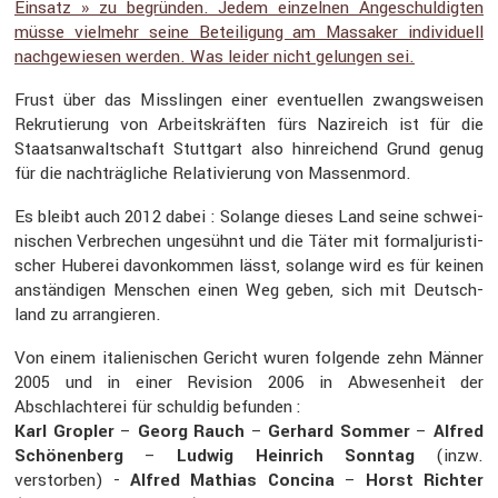
Einsatz » zu begründen. Jedem einzelnen Angeschul­digten
müsse vielmehr seine Betei­li­gung am Massaker indivi­duell
nachge­wiesen werden. Was leider nicht gelungen sei.
Frust über das Misslingen einer eventu­ellen zwangs­weisen
Rekru­tie­rung von Arbeits­kräften fürs Nazireich ist für die
Staats­an­walt­schaft Stutt­gart also hinrei­chend Grund genug
für die nachträg­liche Relati­vie­rung von Massen­mord.
Es bleibt auch 2012 dabei : Solange dieses Land seine schwei­
ni­schen Verbre­chen ungesühnt und die Täter mit formal­ju­ris­ti­
scher Huberei davon­kommen lässt, solange wird es für keinen
anstän­digen Menschen einen Weg geben, sich mit Deutsch­
land zu arran­gieren.
Von einem italie­ni­schen Gericht wuren folgende zehn Männer
2005 und in einer Revision 2006 in Abwesen­heit der
Abschlach­terei für schuldig befunden :
Karl Gropler
–
Georg Rauch
–
Gerhard Sommer
–
Alfred
Schönen­berg
–
Ludwig Heinrich Sonntag
(inzw.
verstorben) -
Alfred Mathias Concina
–
Horst Richter