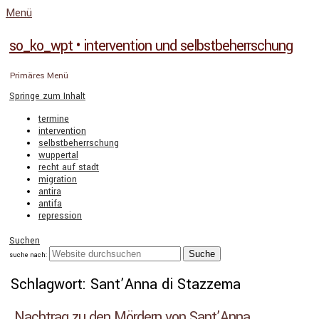
Menü
so_ko_wpt • intervention und selbstbeherrschung
Primäres Menü
Springe zum Inhalt
termine
intervention
selbstbeherrschung
wuppertal
recht auf stadt
migration
antira
antifa
repression
Suchen
suche nach:
Schlagwort: Sant’Anna di Stazzema
Nachtrag zu den Mördern von Sant’Anna