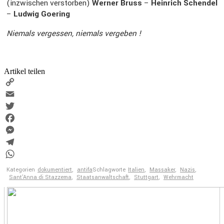
(inzwi­schen verstorben)
Werner Bruss
–
Heinrich Schendel
–
Ludwig Goering
Niemals vergessen, niemals vergeben !
Artikel teilen
Copy
Link
Email
Twitter
Facebook
Messenger
Telegram
WhatsApp
Kategorien
dokumentiert
,
antifa
Schlagworte
Italien
,
Massaker
,
Nazis
,
Sant'Anna di Stazzema
,
Staatsanwaltschaft
,
Stuttgart
,
Wehrmacht