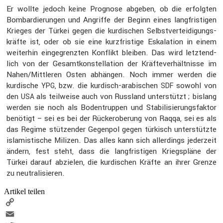
Er wollte jedoch keine Prognose abgeben, ob die erfolgten
Bombar­die­rungen und Angriffe der Beginn eines langfris­tigen
Krieges der Türkei gegen die kurdi­schen Selbst­ver­tei­di­gungs­
kräfte ist, oder ob sie eine kurzfris­tige Eskala­tion in einem
weiterhin einge­grenzten Konflikt bleiben. Das wird letzt­end­
lich von der Gesamt­kon­stel­la­tion der Kräfte­ver­hält­nisse im
Nahen/Mittleren Osten abhängen. Noch immer werden die
kurdi­sche
, bzw. die kurdisch-arabi­schen
sowohl von
YPG
SDF
den
als teilweise auch von Russland unter­stützt ; bislang
USA
werden sie noch als Boden­truppen und Stabi­li­sie­rungs­faktor
benötigt – sei es bei der Rückerobe­rung von Raqqa, sei es als
das Regime stützender Gegenpol gegen türkisch unter­stützte
islamis­ti­sche Milizen. Das alles kann sich aller­dings jeder­zeit
ändern, fest steht, dass die langfris­tigen Kriegs­pläne der
Türkei darauf abzielen, die kurdi­schen Kräfte an ihrer Grenze
zu neutra­li­sieren.
Artikel teilen
Copy