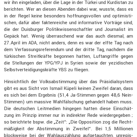
wir ihn einge­laden, über die Lage in der Türkei und Kurdi­stan zu
berichten. Wer an diesen Abenden dabei war, wusste, dass es
in der Regel keine beson­ders hoffnungs­vollen und optimis­ti­
schen, dafür aber fakten­reiche und infor­ma­tive Vorträge sind,
die der Duisburger Politik­wis­sen­schaftler und Journa­list im
Gepäck hat. Wenig überra­schend war das auch diesmal, am
27.April im
, nicht anders, denn es war der elfte Tag nach
ADA
dem Verfas­sungs­re­fe­rendum und der dritte Tag, nachdem die
türki­schen Streit­kräfte begonnen hatten, Luftan­griffe gegen
die Stellungen der
/
in Syrien sowie der yezidi­schen
YPG
YPJ
Selbst­ver­tei­di­gungs­kräfte
zu fliegen.
YBS
Hinsicht­lich der Volks­ab­stim­mung über das Präsi­di­al­system
gibt es aus Sicht von Ismail Küpeli keinen Zweifel daran, dass
es sich bei dem Ergebnis (51,4 Ja-Stimmen gegen 48,6 Nein-
Stimmen) um massive Wahlfäl­schung gehan­delt haben muss.
Die deutschen Leitme­dien hingegen hatten diese Einschät­
zung im Prinzip immer nur in indirekter Rede wieder­ge­geben ;
so berich­tete bspw. die „Zeit“: „Die Opposi­tion zog die Recht­
mä­ßig­keit der Abstim­mung in Zweifel“. Bei 1,5 Millionen
block­weise bei der Wahlaus­zäh­lung aufge­tauchten, unregis­