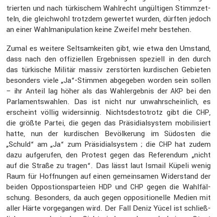
trierten und nach türki­schem Wahlrecht ungül­tigen Stimm­zet­
teln, die gleich­wohl trotzdem gewertet wurden, dürften jedoch
an einer Wahlma­ni­pu­la­tion keine Zweifel mehr bestehen.
Zumal es weitere Seltsam­keiten gibt, wie etwa den Umstand,
dass nach den offizi­ellen Ergeb­nissen speziell in den durch
das türki­sche Militär massiv zerstörten kurdi­schen Gebieten
beson­ders viele „Ja“-Stimmen abgegeben worden sein sollen
– ihr Anteil lag höher als das Wahler­gebnis der
bei den
AKP
Parla­ments­wahlen. Das ist nicht nur unwahr­schein­lich, es
erscheint völlig wider­sinnig. Nichts­des­to­trotz gibt die
,
CHP
die größte Partei, die gegen das Präsi­di­al­system mobili­siert
hatte, nun der kurdi­schen Bevöl­ke­rung im Südosten die
„Schuld“ am „Ja“ zum Präsi­di­al­system ; die
hat zudem
CHP
dazu aufge­rufen, den Protest gegen das Referendum „nicht
auf die Straße zu tragen“. Das lässt laut Ismail Küpeli wenig
Raum für Hoffnungen auf einen gemein­samen Wider­stand der
beiden Oppos­ti­ons­par­teien
und
gegen die Wahlfäl­
HDP
CHP
schung. Beson­ders, da auch gegen opposi­tio­nelle Medien mit
aller Härte vorge­gangen wird. Der Fall Deniz Yücel ist schließ­