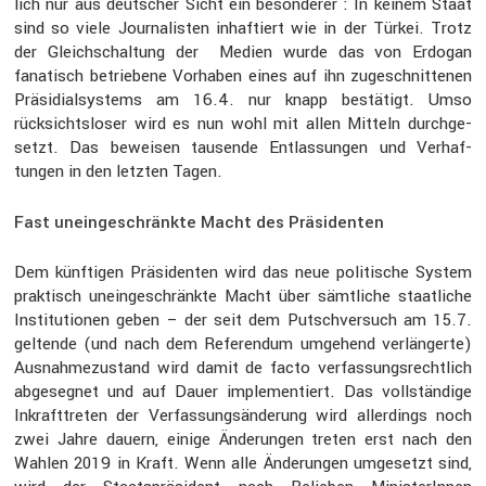
lich nur aus deutscher Sicht ein beson­derer : In keinem Staat
sind so viele Journa­listen inhaf­tiert wie in der Türkei. Trotz
der Gleich­schal­tung der Medien wurde das von Erdogan
fanatisch betrie­bene Vorhaben eines auf ihn zugeschnit­tenen
Präsi­di­al­sys­tems am 16.4. nur knapp bestä­tigt. Umso
rücksichts­loser wird es nun wohl mit allen Mitteln durch­ge­
setzt. Das beweisen tausende Entlas­sungen und Verhaf­
tungen in den letzten Tagen.
Fast uneingeschränkte Macht des Präsidenten
Dem künftigen Präsi­denten wird das neue politi­sche System
praktisch unein­ge­schränkte Macht über sämtliche staat­liche
Insti­tu­tionen geben – der seit dem Putsch­ver­such am 15.7.
geltende (und nach dem Referendum umgehend verlän­gerte)
Ausnah­me­zu­stand wird damit de facto verfas­sungs­recht­lich
abgesegnet und auf Dauer imple­men­tiert. Das vollstän­dige
Inkraft­treten der Verfas­sungs­än­de­rung wird aller­dings noch
zwei Jahre dauern, einige Änderungen treten erst nach den
Wahlen 2019 in Kraft. Wenn alle Änderungen umgesetzt sind,