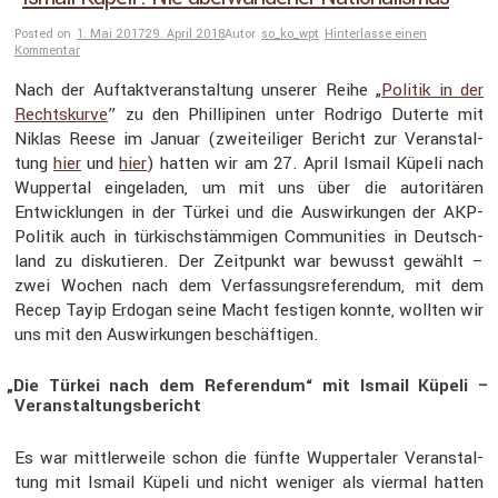
Posted on
1. Mai 2017
29. April 2018
Autor
so_ko_wpt
Hinterlasse einen
Kommentar
Nach der Auftakt­ver­an­stal­tung unserer Reihe „
Politik in der
Rechts­kurve
” zu den Philli­pinen unter Rodrigo Duterte mit
Niklas Reese im Januar (zweitei­liger Bericht zur Veran­stal­
tung
hier
und
hier
) hatten wir am 27. April Ismail Küpeli nach
Wuppertal einge­laden, um mit uns über die autori­tären
Entwick­lungen in der Türkei und die Auswir­kungen der AKP-
Politik auch in türkisch­stäm­migen Commu­nities in Deutsch­
land zu disku­tieren. Der Zeitpunkt war bewusst gewählt –
zwei Wochen nach dem Verfas­sungs­re­fe­rendum, mit dem
Recep Tayip Erdogan seine Macht festigen konnte, wollten wir
uns mit den Auswir­kungen beschäf­tigen.
„
Die Türkei nach dem Referendum“ mit Ismail Küpeli –
Veranstaltungsbericht
Es war mittler­weile schon die fünfte Wupper­taler Veran­stal­
tung mit Ismail Küpeli und nicht weniger als viermal hatten