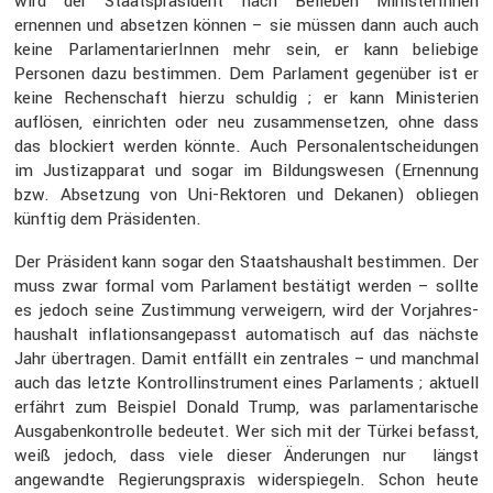
wird der Staats­prä­si­dent nach Belieben Minis­te­rInnen
ernennen und absetzen können – sie müssen dann auch auch
keine Parla­men­ta­rie­rInnen mehr sein, er kann belie­bige
Personen dazu bestimmen. Dem Parla­ment gegen­über ist er
keine Rechen­schaft hierzu schuldig ; er kann Minis­te­rien
auflösen, einrichten oder neu zusam­men­setzen, ohne dass
das blockiert werden könnte. Auch Perso­nal­ent­schei­dungen
im Justiz­ap­parat und sogar im Bildungs­wesen (Ernen­nung
bzw. Abset­zung von Uni-Rektoren und Dekanen) obliegen
künftig dem Präsi­denten.
Der Präsi­dent kann sogar den Staats­haus­halt bestimmen. Der
muss zwar formal vom Parla­ment bestä­tigt werden – sollte
es jedoch seine Zustim­mung verwei­gern, wird der Vorjah­res­
haus­halt infla­ti­ons­an­ge­passt automa­tisch auf das nächste
Jahr übertragen. Damit entfällt ein zentrales – und manchmal
auch das letzte Kontroll­in­stru­ment eines Parla­ments ; aktuell
erfährt zum Beispiel Donald Trump, was parla­men­ta­ri­sche
Ausga­ben­kon­trolle bedeutet. Wer sich mit der Türkei befasst,
weiß jedoch, dass viele dieser Änderungen nur längst
angewandte Regie­rungs­praxis wider­spie­geln. Schon heute