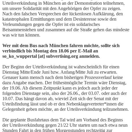
Urteilsverkündung in München an der Demonstration teilnehmen,
um unsere Solidarität mit den Angehörigen der Opfer zu zeigen.
Nach den falschen Versprechen der lückenlosen Aufklärung, den
katastrophalen Ermittlungen und dem Desinteresse sowie den
Verleumdungen gegen die Opfer ist ein solidarisches
Beisammenstehen und zusammen auf die Straße gehen das mindeste
was wir tun können.
Wer mit dem Bus nach München fahren möchte, sollte sich
verbindlich bis Montag den 18.06 per E-Mail an
so_ko_wuppertal [at] subvertising.org anmelden.
Der Beginn der Urteilsverkündung ist wahrscheinlich für einen
Dienstag Mitte/Ende Juni bzw. Anfang/Mitte Juli zu erwarten.
Genauer kann mensch nach dem bisherigen Prozessverlauf keine
dazu Angabe machen. Der frühestmögliche Termin wäre Dienstag,
der 19.06. Ab diesem Zeitpunkt kann es jedoch auch jeder der
folgenden Dienstage sein, also der 26.06., der 03.07. oder auch der
10.07. Das hängt davon ab, wieviel Zeit sich der Senat mit der
Urteilsfindung lässt und ob er den Nebenklagevertreter*innen die
Gelegenheit geben möchte, an der Urteilsverkündung teilzunehmen.
Die geplante Busfahrtaus dem Tal wird am Vorband des Beginns
der Urteilsverkündung gegen 21/22 Uhr starten um nach etwa neun
Stunden Fahrt in den frühen Morgenstunden rechtzeitig zur