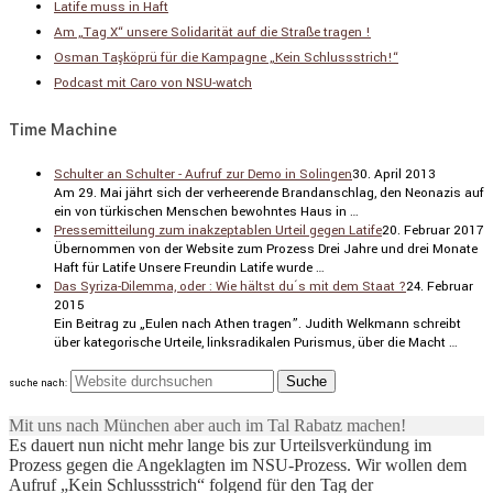
Latife muss in Haft
Am „Tag X“ unsere Solidarität auf die Straße tragen !
Osman Taşköprü für die Kampagne „Kein Schlussstrich!“
Podcast mit Caro von NSU-watch
Time Machine
Schulter an Schulter - Aufruf zur Demo in Solingen
30. April 2013
Am 29. Mai jährt sich der verhee­rende Brand­an­schlag, den Neonazis auf
ein von türki­schen Menschen bewohntes Haus in …
Pressemitteilung zum inakzeptablen Urteil gegen Latife
20. Februar 2017
Übernommen von der Website zum Prozess Drei Jahre und drei Monate
Haft für Latife Unsere Freundin Latife wurde …
Das Syriza-Dilemma, oder : Wie hältst du´s mit dem Staat ?
24. Februar
2015
Ein Beitrag zu „Eulen nach Athen tragen”. Judith Welkmann schreibt
über katego­ri­sche Urteile, links­ra­di­kalen Purismus, über die Macht …
suche nach:
Mit uns nach München aber auch im Tal Rabatz machen!
Es dauert nun nicht mehr lange bis zur Urteilsverkündung im
Prozess gegen die Angeklagten im NSU-Prozess. Wir wollen dem
Aufruf „Kein Schlussstrich“ folgend für den Tag der