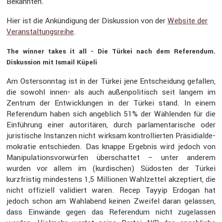
Bekannten.
Hier ist die Ankün­di­gung der Diskus­sion von der
Website der
Veran­stal­tungs­reihe
.
The winner takes it all - Die Türkei nach dem Referendum.
Diskus­sion mit Ismail Küpeli
Am Oster­sonntag ist in der Türkei jene Entschei­dung gefallen,
die sowohl innen- als auch außen­po­li­tisch seit langem im
Zentrum der Entwick­lungen in der Türkei stand. In einem
Referendum haben sich angeb­lich 51% der Wählenden für die
Einfüh­rung einer autori­tären, durch parla­men­ta­ri­sche oder
juris­ti­sche Instanzen nicht wirksam kontrol­lierten Präsi­di­al­de­
mo­kratie entschieden. Das knappe Ergebnis wird jedoch von
Manipu­la­ti­ons­vor­würfen überschattet – unter anderem
wurden vor allem im (kurdi­schen) Südosten der Türkei
kurzfristig mindes­tens 1,5 Millionen Wahlzettel akzep­tiert, die
nicht offiziell validiert waren. Recep Tayyip Erdogan hat
jedoch schon am Wahlabend keinen Zweifel daran gelassen,
dass Einwände gegen das Referendum nicht zugelassen