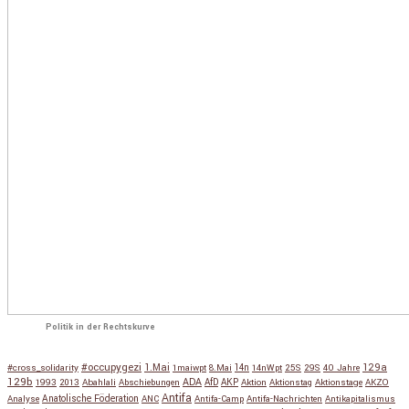
Politik in der Rechtskurve
#occupygezi
1.Mai
129a
#cross_solidarity
1maiwpt
8.Mai
14n
14nWpt
25S
29S
40 Jahre
129b
ADA
1993
2013
Abahlali
Abschiebungen
AfD
AKP
Aktion
Aktionstag
Aktionstage
AKZO
Antifa
Anatolische Föderation
Analyse
ANC
Antifa-Camp
Antifa-Nachrichten
Antikapitalismus