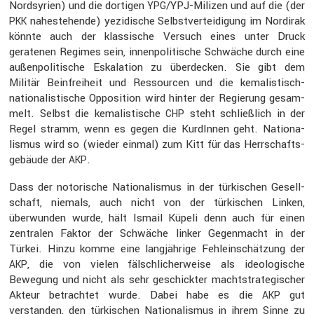
Nordsy­rien) und die dortigen
/YPJ-Milizen und auf die (der
YPG
naheste­hende) yezidi­sche Selbst­ver­tei­di­gung im Nordirak
PKK
könnte auch der klassi­sche Versuch eines unter Druck
geratenen Regimes sein, innen­po­li­ti­sche Schwäche durch eine
außen­po­li­ti­sche Eskala­tion zu überde­cken. Sie gibt dem
Militär Beinfrei­heit und Ressourcen und die kemalis­tisch-
natio­na­lis­ti­sche Opposi­tion wird hinter der Regie­rung gesam­
melt. Selbst die kemalis­ti­sche
steht schließ­lich in der
CHP
Regel stramm, wenn es gegen die KurdInnen geht. Natio­na­
lismus wird so (wieder einmal) zum Kitt für das Herrschafts­
ge­bäude der
.
AKP
Dass der notori­sche Natio­na­lismus in der türki­schen Gesell­
schaft, niemals, auch nicht von der türki­schen Linken,
überwunden wurde, hält Ismail Küpeli denn auch für einen
zentralen Faktor der Schwäche linker Gegen­macht in der
Türkei. Hinzu komme eine langjäh­rige Fehlein­schät­zung der
, die von vielen fälsch­li­cher­weise als ideolo­gi­sche
AKP
Bewegung und nicht als sehr geschickter macht­stra­te­gi­scher
Akteur betrachtet wurde. Dabei habe es die
gut
AKP
verstanden, den türki­schen Natio­na­lismus in ihrem Sinne zu