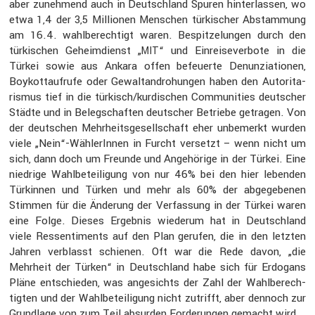
aber zuneh­mend auch in Deutsch­land Spuren hinter­lassen, wo
etwa 1,4 der 3,5 Millionen Menschen türki­scher Abstam­mung
am 16.4. wahlbe­rech­tigt waren. Bespit­ze­lungen durch den
türki­schen Geheim­dienst „
“ und Einrei­se­ver­bote in die
MIT
Türkei sowie aus Ankara offen befeu­erte Denun­zia­tionen,
Boykott­auf­rufe oder Gewalt­an­dro­hungen haben den Autori­ta­
rismus tief in die türkisch/kurdischen Commu­nities deutscher
Städte und in Beleg­schaften deutscher Betriebe getragen. Von
der deutschen Mehrheits­ge­sell­schaft eher unbemerkt wurden
viele „Nein“-WählerInnen in Furcht versetzt – wenn nicht um
sich, dann doch um Freunde und Angehö­rige in der Türkei. Eine
niedrige Wahlbe­tei­li­gung von nur 46% bei den hier lebenden
Türkinnen und Türken und mehr als 60% der abgege­benen
Stimmen für die Änderung der Verfas­sung in der Türkei waren
eine Folge. Dieses Ergebnis wiederum hat in Deutsch­land
viele Ressen­ti­ments auf den Plan gerufen, die in den letzten
Jahren verblasst schienen. Oft war die Rede davon, „die
Mehrheit der Türken“ in Deutsch­land habe sich für Erdogans
Pläne entschieden, was angesichts der Zahl der Wahlbe­rech­
tigten und der Wahlbe­tei­li­gung nicht zutrifft, aber dennoch zur
Grund­lage von zum Teil absurden Forde­rungen gemacht wird.