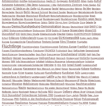
Antirassismus
Asylrecht
Aufruf
AntiRep
Antisemitismus
Apollo 21
Asylgesetz
Athen
Audio
AZ
Autonome
Autonome 1.Mai Demo
Autonomes Zentrum
Autonomer 1.Mai
Ayten Kaplan
Be May
AZ bleibt!
AZ bleibt an der Gathe
AZ Wuppertal
basta!
Befreiungsfest
Belgien
Bemberg
Berlin
Bergarbeiter
Bericht
Bernard Schmid
Bernhard Sander
Besetzung
Betriebskämpfe
Birgitta
Blockupy
Radermacher
Blockade
Blockshock
Botschaftsbesetzung
Brandanschlag
Break
Isolation
Briefkasten
Brunnen
Brüssel
Bundestagswahl
BusfahrerInnen
Bündnis gegen Nazis
Bürgerbegehren
BürgerInnenbegehren
Calais
Camp
Chrysi Avgi
CityKirche
Cizre
Debatte
De
Demo/Kundgebung
Demonstration
Maiziére
Dessau
Deutschland
DGB
DHKP-C
Die
Döppersberg
döpps105
LINKE
Diskursverschiebung
Diskussion
DITIB
Dublin III
Duterte
Düsseldorf
Erdogan
ECE
Edith-Stein Straße
Ekkehardstraße
Elberfeld
Elektro
ELEKTROPHOR
EU-Krisenpolitik
Erfurt
Erklärung
Erlebnisbericht
Essen
EU
EU-Gipfel
Eulen nach Athen
Faschismus
Festung Europa
Film/Theater
Europa
EuropeanStrike
Flughafen
Flüchtlinge
Fortress Europe
Frankfurt
Flüchtlingsheim
Flüchtlingsstreik
Frankreich
Frauen-Flüchtlingskonferenz
Freiräume
FRONTEX
Frühstück
Gazi
Geflüchtete
Generalstreik
Griechenland
Gentrifizierung
Gewerkschaften
Gezi-Park
Grenzregime
GRÜNE
Haft
Hak Pao
Hassan
Heiligenhaus
HoGeSa
Hamburg
hausbesetzung
Heinisch
Hintergrund
Hungerstreik
Idomeni
IMK
Info-Veranstaltung
Infoblatt
Infobüro Nicaragua
Infoveranstaltung
Initiative
Interview
Ismail Küpeli
Innenminister
internationale Solidarität
IS
ISIL
ISIS
Isolationshaft
Karawane
Istanbul
Kobane
Jobcenter
Kein Mensch ist illegal
Kenan
Keupstraße
Konferenz
Kundgebung
Kurdistan
Krise
Köln
Kontrolle
Krieg
Kroatien
Kulturzeit
Lagersystem
Latife
Lampedusa in Hamburg
Madrid
Landtagswahl
Le Pen
M31
Mai
March 4 Freedom
Marien41
Massaker
Medien
Medienprojekt
Mehmet Kubasik
Messerangriff
Mexiko
MieterInnen-
Migration
Mobilisierung
Mordversuch
Nachttanzdemo
Initiative
Mobivideo
München
Nazis
Nationalismus
Neoliberalismus
Nie wieder Deutschland!
Niklas Reese
No Border
NSU
Oelberg
NoBorder Camp
Nordstadt
Notarzt
NoTroika
Occupy
offener Brief
Ohlauer Straße
OLG Düsseldorf
Pegida
Online-Dossier Solingen 1993
Osnabrück
Oury Jalloh
Peter Jung
Polizeigewalt
PKK
Politik in der Rechtskurve
Politische Prozesse
Polizei
Phillipinen
Populismus
Pressemitteilung
Polizeistaat
Portugal
Premiere
Primark
Pro NRW
Protest