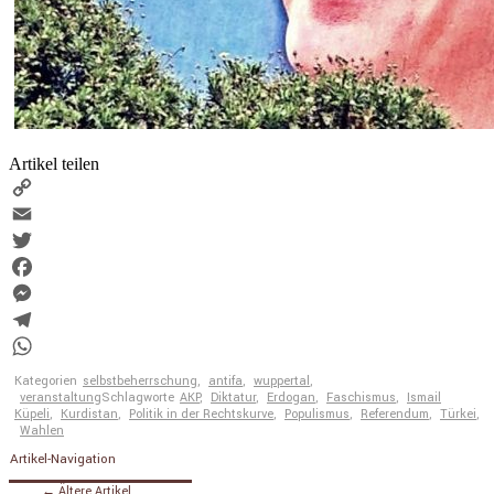
Artikel teilen
Copy
Link
Email
Twitter
Facebook
Messenger
Telegram
WhatsApp
Kategorien
selbstbeherrschung
,
antifa
,
wuppertal
,
veranstaltung
Schlagworte
AKP
,
Diktatur
,
Erdogan
,
Faschismus
,
Ismail
Küpeli
,
Kurdistan
,
Politik in der Rechtskurve
,
Populismus
,
Referendum
,
Türkei
,
Wahlen
Artikel-Navigation
←
Ältere Artikel