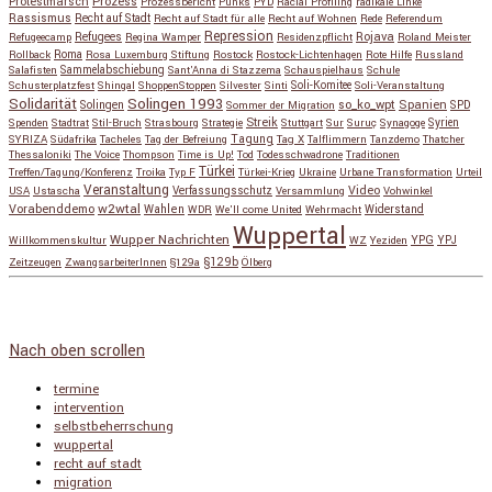
Protestmarsch
Prozess
Prozessbericht
Punks
PYD
Racial Profiling
radikale Linke
Rassismus
Recht auf Stadt
Recht auf Stadt für alle
Recht auf Wohnen
Rede
Referendum
Repression
Refugees
Rojava
Refugeecamp
Regina Wamper
Residenzpflicht
Roland Meister
Roma
Rollback
Rosa Luxemburg Stiftung
Rostock
Rostock-Lichtenhagen
Rote Hilfe
Russland
Salafisten
Sammelabschiebung
Sant'Anna di Stazzema
Schauspielhaus
Schule
Schusterplatzfest
Shingal
ShoppenStoppen
Silvester
Sinti
Soli-Komitee
Soli-Veranstaltung
Solidarität
Solingen 1993
so_ko_wpt
Solingen
Spanien
SPD
Sommer der Migration
Streik
Spenden
Stadtrat
Stil-Bruch
Strasbourg
Strategie
Stuttgart
Sur
Suruç
Synagoge
Syrien
Tagung
SYRIZA
Südafrika
Tacheles
Tag der Befreiung
Tag X
Talflimmern
Tanzdemo
Thatcher
Thessaloniki
The Voice
Thompson
Time is Up!
Tod
Todesschwadrone
Traditionen
Türkei
Treffen/Tagung/Konferenz
Troika
Typ F
Türkei-Krieg
Ukraine
Urbane Transformation
Urteil
Veranstaltung
Verfassungsschutz
Video
USA
Ustascha
Versammlung
Vohwinkel
w2wtal
Vorabenddemo
Wahlen
Widerstand
WDR
We'll come United
Wehrmacht
Wuppertal
Wupper Nachrichten
YPG
Willkommenskultur
WZ
Yeziden
YPJ
§129b
Zeitzeugen
ZwangsarbeiterInnen
§129a
Ölberg
Copyright © 2026
so_ko_wpt • intervention und selbstbeherrschung
. Alle Rechte vorbehalten.
Catch Base nach
Catch Themes
Nach oben scrollen
termine
intervention
selbstbeherrschung
wuppertal
recht auf stadt
migration