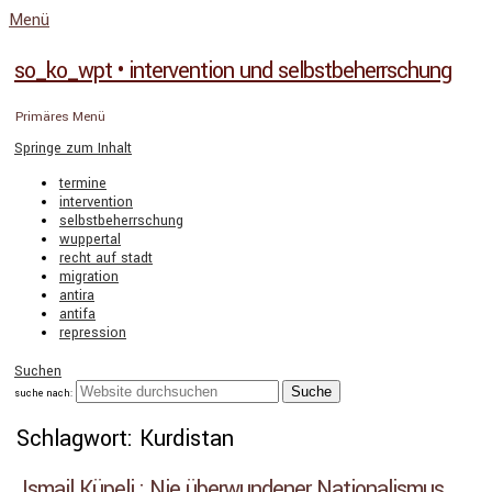
Menü
so_ko_wpt • intervention und selbstbeherrschung
Primäres Menü
Springe zum Inhalt
termine
intervention
selbstbeherrschung
wuppertal
recht auf stadt
migration
antira
antifa
repression
Suchen
suche nach:
Schlagwort: Kurdistan
Ismail Küpeli : Nie überwundener Nationalismus