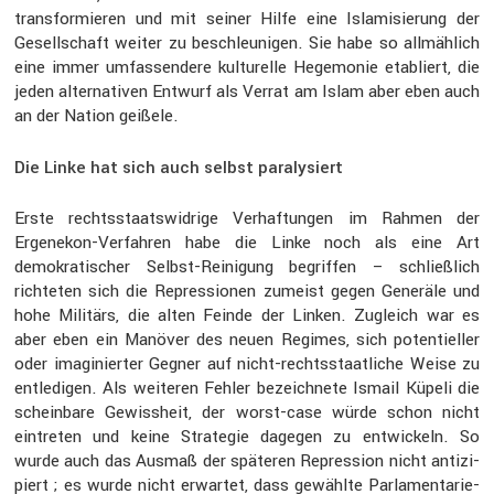
trans­for­mieren und mit seiner Hilfe eine Islami­sie­rung der
Gesell­schaft weiter zu beschleu­nigen. Sie habe so allmäh­lich
eine immer umfas­sen­dere kultu­relle Hegemonie etabliert, die
jeden alter­na­tiven Entwurf als Verrat am Islam aber eben auch
an der Nation geißele.
Die Linke hat sich auch selbst paralysiert
Erste rechts­staats­wid­rige Verhaf­tungen im Rahmen der
Ergenekon-Verfahren habe die Linke noch als eine Art
demokra­ti­scher Selbst-Reini­gung begriffen – schließ­lich
richteten sich die Repres­sionen zumeist gegen Generäle und
hohe Militärs, die alten Feinde der Linken. Zugleich war es
aber eben ein Manöver des neuen Regimes, sich poten­ti­eller
oder imagi­nierter Gegner auf nicht-rechts­staat­liche Weise zu
entle­digen. Als weiteren Fehler bezeich­nete Ismail Küpeli die
schein­bare Gewiss­heit, der worst-case würde schon nicht
eintreten und keine Strategie dagegen zu entwi­ckeln. So
wurde auch das Ausmaß der späteren Repres­sion nicht antizi­
piert ; es wurde nicht erwartet, dass gewählte Parla­men­ta­rie­