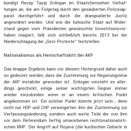
kündigt Recep Tayip Erdogan im Staats­fern­sehen Verhaf­
tungen an, die am Folgetag durch den gesäu­berten Polizei­ap­
parat durch­ge­führt und durch die drang­sa­lierte Justiz
angeordnet werden. Und wie der türki­sche Staat auf Wider­
stand gegen vom Präsi­denten gewünschte Inves­ti­ti­ons­vor­
haben reagiert, ließ sich schließ­lich bereits 2013 bei der
Nieder­schla­gung der „Gezi-Proteste“ feststellen.
Nationalismus als Herrschaftskitt der
AKP
Das knappe Ergebnis kann vor diesem Hinter­grund daher auch
so gedeutet werden, dass die Zustim­mung zur Regie­rungs­linie
der
insta­biler geworden ist. Erdogan versteht es aller­
AKP
dings geschickt, einige seiner wichtigsten Gegner immer
wieder einzu­binden wenn er an einem kriti­schen Punkt
angekommen ist. Ein solcher Punkt könnte jetzt sein ; denn
nicht nur
und
verwei­gerten ihm die Zustim­mung zur
HDP
CHP
Verfas­sungs­än­de­rung, sondern auch weite Teile der von ihm
vor dem Referendum heftig umwor­benen rechts­na­tio­na­lis­ti­
schen
. Der Angriff auf Rojava (die kurdi­schen Gebiete in
MHP