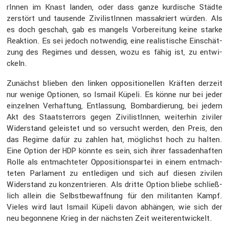
rInnen im Knast landen, oder dass ganze kurdi­sche Städte
zerstört und tausende Zivilis­tInnen massa­kriert würden. Als
es doch geschah, gab es mangels Vorbe­rei­tung keine starke
Reaktion. Es sei jedoch notwendig, eine realis­ti­sche Einschät­
zung des Regimes und dessen, wozu es fähig ist, zu entwi­
ckeln.
Zunächst blieben den linken opposi­tio­nellen Kräften derzeit
nur wenige Optionen, so Ismail Küpeli. Es könne nur bei jeder
einzelnen Verhaf­tung, Entlas­sung, Bombar­die­rung, bei jedem
Akt des Staats­ter­rors gegen Zivilis­tInnen, weiterhin ziviler
Wider­stand geleistet und so versucht werden, den Preis, den
das Regime dafür zu zahlen hat, möglichst hoch zu halten.
Eine Option der
könnte es sein, sich ihrer fassa­den­haften
HDP
Rolle als entmach­teter Opposi­ti­ons­partei in einem entmach­
teten Parla­ment zu entle­digen und sich auf diesen zivilen
Wider­stand zu konzen­trieren. Als dritte Option bliebe schließ­
lich allein die Selbst­be­waff­nung für den militanten Kampf.
Vieles wird laut Ismail Küpeli davon abhängen, wie sich der
neu begon­nene Krieg in der nächsten Zeit weiter­ent­wi­ckelt.