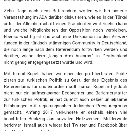
Zehn Tage nach dem Referendum wollen wir bei unserer
Veran­stal­tung im
darüber disku­tieren, wie es in der Türkei
ADA
unter der Allein­herr­schaft eines Präsi­denten weiter­gehen kann
und welche Möglich­keiten der Opposi­tion noch verbleiben.
Ebenso wichtig ist uns auch eine Diskus­sion zu den Verwer­
fungen in der türkisch-stämmigen Commu­nity in Deutsch­land,
die noch lange nach dem Referendum fortwirken werden, und
darüber, wieso dem „langen Arm Ankaras“ in Deutsch­land
nicht genug entge­gen­ge­setzt wurde und wird.
Mit Ismail Küpeli haben wir einen der profi­lier­testen Publi­
zisten zur türki­schen Politik zu Gast, der das Ergebnis des
Referen­dums für uns einordnen soll. Ismail Küpeli ist jedoch
nicht nur ein aufmerk­samer Beobachter und Bericht­erstatter
zur türki­schen Politik, er hat zuletzt auch selber unlieb­same
Erfah­rungen mit regie­rungs­nahen türki­schen Pressu­regroups
gemacht. Anfang 2017 verkün­dete er deshalb einen viel
beach­teten Rückzug aus sozialen Netzwerken. Mittler­weile
berichtet Ismail auch wieder bei Twitter und Facebook über