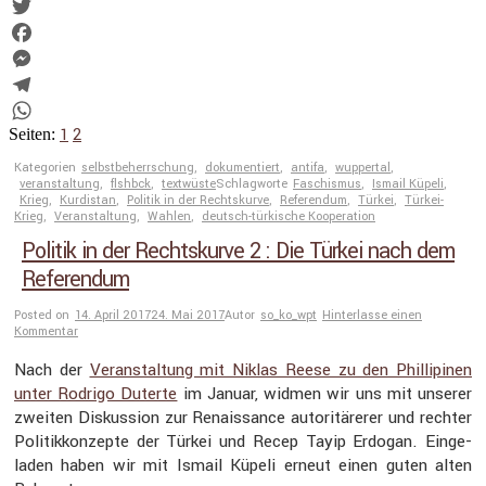
Link
Email
Twitter
Facebook
Messenger
Telegram
1
2
WhatsApp
Seiten:
Kategorien
selbstbeherrschung
,
dokumentiert
,
antifa
,
wuppertal
,
veranstaltung
,
flshbck
,
textwüste
Schlagworte
Faschismus
,
Ismail Küpeli
,
Krieg
,
Kurdistan
,
Politik in der Rechtskurve
,
Referendum
,
Türkei
,
Türkei-
Krieg
,
Veranstaltung
,
Wahlen
,
deutsch-türkische Kooperation
Politik in der Rechtskurve 2 : Die Türkei nach dem
Referendum
Posted on
14. April 2017
24. Mai 2017
Autor
so_ko_wpt
Hinterlasse einen
Kommentar
Nach der
Veran­stal­tung mit Niklas Reese zu den Philli­pinen
unter Rodrigo Duterte
im Januar, widmen wir uns mit unserer
zweiten Diskus­sion zur Renais­sance autori­tä­rerer und rechter
Politik­kon­zepte der Türkei und Recep Tayip Erdogan. Einge­
laden haben wir mit Ismail Küpeli erneut einen guten alten