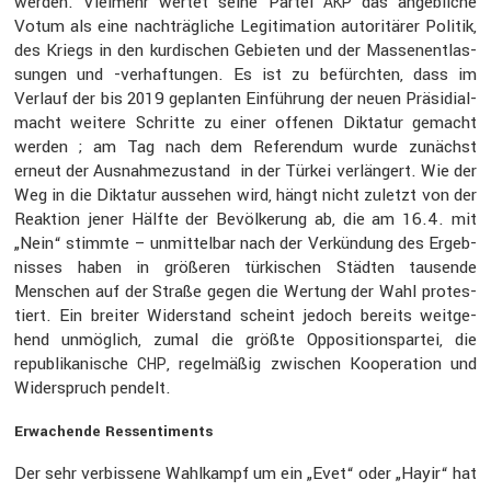
werden. Vielmehr wertet seine Partei
das angeb­liche
AKP
Votum als eine nachträg­liche Legiti­ma­tion autori­tärer Politik,
des Kriegs in den kurdi­schen Gebieten und der Massen­ent­las­
sungen und -verhaf­tungen. Es ist zu befürchten, dass im
Verlauf der bis 2019 geplanten Einfüh­rung der neuen Präsi­di­al­
macht weitere Schritte zu einer offenen Diktatur gemacht
werden ; am Tag nach dem Referendum wurde zunächst
erneut der Ausnah­me­zu­stand in der Türkei verlän­gert. Wie der
Weg in die Diktatur aussehen wird, hängt nicht zuletzt von der
Reaktion jener Hälfte der Bevöl­ke­rung ab, die am 16.4. mit
„Nein“ stimmte – unmit­telbar nach der Verkün­dung des Ergeb­
nisses haben in größeren türki­schen Städten tausende
Menschen auf der Straße gegen die Wertung der Wahl protes­
tiert. Ein breiter Wider­stand scheint jedoch bereits weitge­
hend unmög­lich, zumal die größte Opposi­ti­ons­partei, die
republi­ka­ni­sche
, regel­mäßig zwischen Koope­ra­tion und
CHP
Wider­spruch pendelt.
Erwachende Ressen­ti­ments
Der sehr verbis­sene Wahlkampf um ein „Evet“ oder „Hayir“ hat