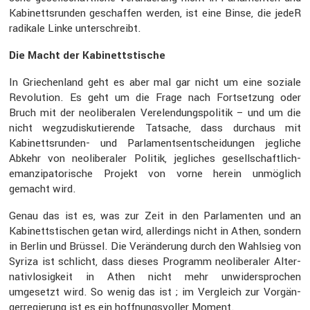
Kabinetts­runden geschaffen werden, ist eine Binse, die jedeR
radikale Linke unter­schreibt.
Die Macht der Kabinetts­ti­sche
In Griechen­land geht es aber mal gar nicht um eine soziale
Revolu­tion. Es geht um die Frage nach Fortset­zung oder
Bruch mit der neoli­be­ralen Verelen­dungs­po­litik – und um die
nicht wegzu­dis­ku­tie­rende Tatsache, dass durchaus mit
Kabinetts­runden- und Parla­ments­ent­schei­dungen jegliche
Abkehr von neoli­be­raler Politik, jegli­ches gesell­schaft­lich-
emanzi­pa­to­ri­sche Projekt von vorne herein unmög­lich
gemacht wird.
Genau das ist es, was zur Zeit in den Parla­menten und an
Kabinetts­ti­schen getan wird, aller­dings nicht in Athen, sondern
in Berlin und Brüssel. Die Verän­de­rung durch den Wahlsieg von
Syriza ist schlicht, dass dieses Programm neoli­be­raler Alter­
na­tiv­lo­sig­keit in Athen nicht mehr unwider­spro­chen
umgesetzt wird. So wenig das ist ; im Vergleich zur Vorgän­
ger­re­gie­rung ist es ein hoffnungs­voller Moment.