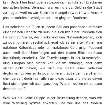
kein Bedarf bestand, oder es bezog sich auf die auf Drachmen
geprägten Eulen. Demnach war es nutzlos, Geld in die Stadt
zu tragen, weil es „an Eulen nie mangeln (wird)“, wie Aristo­
phanes schrieb – wohlge­merkt : es ging um Drachmen.
Uns scheinen die Eulen in jedem Fall das passende Leitmotiv
einer kleinen Debatte zu sein, die sich mit einer links­ra­di­kalen
Haltung zu Syriza, der Troika und den Notwen­dig­keiten, sich
zu positio­nieren beschäf­tigt, egal, ob es im alten Athen um
nutzlose Ratschläge oder um nutzloses Geld ging. Passend
auch, weil das Unter­fangen auf den ersten Blick durchaus
überflüssig erscheint. Die Entwick­lungen in der Krisen­er­zäh­
lung Europas sind sicher von vielem abhängig, aber ganz
sicher nicht davon, wie sich die Reste einer radikalen
deutschen Linken zu ihr positio­nieren ; außerdem veröf­fent­li­
chen derzeit doch fast alle irgendwas dazu, und vieles davon
liest sich eigent­lich auch ganz klug. Warum wollen wir es dann
dennoch tun ?
Weil wir als kleine Gruppe in der Beurtei­lung dessen, was wir
vom Wahlsieg Syrizas erwarten, und wie uns das fordern