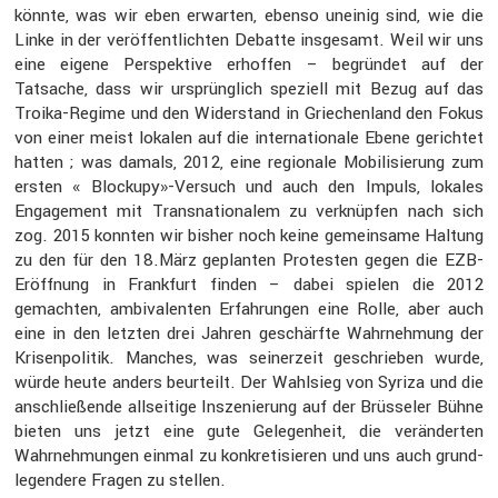
könnte, was wir eben erwarten, ebenso uneinig sind, wie die
Linke in der veröf­fent­lichten Debatte insge­samt. Weil wir uns
eine eigene Perspek­tive erhoffen – begründet auf der
Tatsache, dass wir ursprüng­lich speziell mit Bezug auf das
Troika-Regime und den Wider­stand in Griechen­land den Fokus
von einer meist lokalen auf die inter­na­tio­nale Ebene gerichtet
hatten ; was damals, 2012, eine regio­nale Mobili­sie­rung zum
ersten « Blockupy»-Versuch und auch den Impuls, lokales
Engage­ment mit Trans­na­tio­nalem zu verknüpfen nach sich
zog. 2015 konnten wir bisher noch keine gemein­same Haltung
zu den für den 18.März geplanten Protesten gegen die EZB-
Eröff­nung in Frank­furt finden – dabei spielen die 2012
gemachten, ambiva­lenten Erfah­rungen eine Rolle, aber auch
eine in den letzten drei Jahren geschärfte Wahrneh­mung der
Krisen­po­litik. Manches, was seiner­zeit geschrieben wurde,
würde heute anders beurteilt. Der Wahlsieg von Syriza und die
anschlie­ßende allsei­tige Insze­nie­rung auf der Brüsseler Bühne
bieten uns jetzt eine gute Gelegen­heit, die verän­derten
Wahrneh­mungen einmal zu konkre­ti­sieren und uns auch grund­
le­gen­dere Fragen zu stellen.