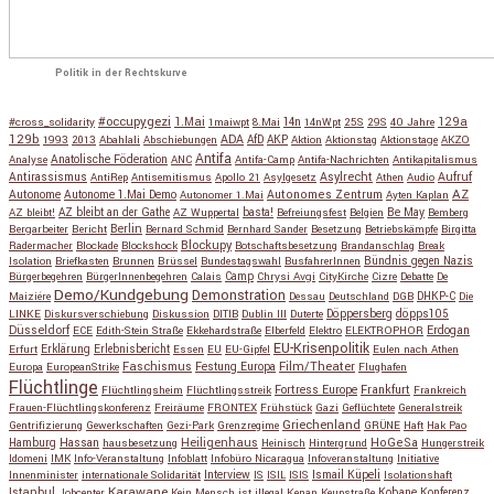
Politik in der Rechtskurve
#occupygezi
1.Mai
129a
#cross_solidarity
1maiwpt
8.Mai
14n
14nWpt
25S
29S
40 Jahre
129b
ADA
1993
2013
Abahlali
Abschiebungen
AfD
AKP
Aktion
Aktionstag
Aktionstage
AKZO
Antifa
Anatolische Föderation
Analyse
ANC
Antifa-Camp
Antifa-Nachrichten
Antikapitalismus
Antirassismus
Asylrecht
Aufruf
AntiRep
Antisemitismus
Apollo 21
Asylgesetz
Athen
Audio
AZ
Autonome
Autonome 1.Mai Demo
Autonomes Zentrum
Autonomer 1.Mai
Ayten Kaplan
Be May
AZ bleibt!
AZ bleibt an der Gathe
AZ Wuppertal
basta!
Befreiungsfest
Belgien
Bemberg
Berlin
Bergarbeiter
Bericht
Bernard Schmid
Bernhard Sander
Besetzung
Betriebskämpfe
Birgitta
Blockupy
Radermacher
Blockade
Blockshock
Botschaftsbesetzung
Brandanschlag
Break
Isolation
Briefkasten
Brunnen
Brüssel
Bundestagswahl
BusfahrerInnen
Bündnis gegen Nazis
Bürgerbegehren
BürgerInnenbegehren
Calais
Camp
Chrysi Avgi
CityKirche
Cizre
Debatte
De
Demo/Kundgebung
Demonstration
Maiziére
Dessau
Deutschland
DGB
DHKP-C
Die
Döppersberg
döpps105
LINKE
Diskursverschiebung
Diskussion
DITIB
Dublin III
Duterte
Düsseldorf
Erdogan
ECE
Edith-Stein Straße
Ekkehardstraße
Elberfeld
Elektro
ELEKTROPHOR
EU-Krisenpolitik
Erfurt
Erklärung
Erlebnisbericht
Essen
EU
EU-Gipfel
Eulen nach Athen
Faschismus
Festung Europa
Film/Theater
Europa
EuropeanStrike
Flughafen
Flüchtlinge
Fortress Europe
Frankfurt
Flüchtlingsheim
Flüchtlingsstreik
Frankreich
Frauen-Flüchtlingskonferenz
Freiräume
FRONTEX
Frühstück
Gazi
Geflüchtete
Generalstreik
Griechenland
Gentrifizierung
Gewerkschaften
Gezi-Park
Grenzregime
GRÜNE
Haft
Hak Pao
Hassan
Heiligenhaus
HoGeSa
Hamburg
hausbesetzung
Heinisch
Hintergrund
Hungerstreik
Idomeni
IMK
Info-Veranstaltung
Infoblatt
Infobüro Nicaragua
Infoveranstaltung
Initiative
Interview
Ismail Küpeli
Innenminister
internationale Solidarität
IS
ISIL
ISIS
Isolationshaft
Karawane
Istanbul
Kobane
Jobcenter
Kein Mensch ist illegal
Kenan
Keupstraße
Konferenz