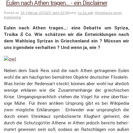
Eulen nach Athen tragen… - ein Disclaimer
Posted on
24. Februar 2015
29. April 2018
Autor
so_ko_wpt
Hinterlasse einen
Kommentar
Eulen nach Athen tragen…: eine Debatte um Syriza,
&
Troika
Co. Wie schätzen wir die Entwick­lungen nach
dem Wahlsieg Syrizas in Griechen­land ein ? Müssen wir
uns irgendwie verhalten ? Und wenn ja, wie ?
Neben dem Sack Reis sind die nach Athen getra­genen Eulen
wohl die am häufigsten bemühten Objekte deutscher Floskeln.
Was hinter der Redensart steckt, können aber wohl nur ähnlich
wenige erklären wie die Zusam­men­hänge der griechi­schen
Krise. Umgangs­sprach­lich stehen die Vögel für eine überflüs­
sige Mühe. Für ihren antiken Ursprung gibt es bei Wikipedia
zwei mögliche Erklä­rungen : Entweder war ursprüng­lich die
durch einen Stein­kauz symbo­li­sierte Klugheit gemeint, die
durch die Schutz­göttin Athene in Athen jedoch bereits behei­
matet gewesen sein soll, sodass an Ratschlägen von außen