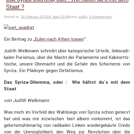
Staat ?
Posted on
24. Februar 2015
29. April 2018
Autor
judith
2 Kommentare
Ein Beitrag zu „
Eulen nach Athen tragen
”.
Judith Welkmann schreibt über katego­ri­sche Urteile, links­ra­di­
kalen Purismus, über die Macht der Parla­mente und Kabinetts­
ti­sche, unsere Ohnmacht und die Gefahr des Schei­terns von
Syriza. Ein Plädoyer gegen Defätismus.
Das Syriza-Dilemma, oder : Wie hältst du´s mit dem
Staat
von Judith Welkmann
Was mich im Vorfeld des Wahlsiegs von Syriza schon genervt
hat und was mir inzwi­schen fast albern vorkommt, ist das
gebets­müh­len­artig von radikalen Linken wieder­ge­käute Credo
von der Unmög­lich­keit, den Weg zur Revolu­tion über die