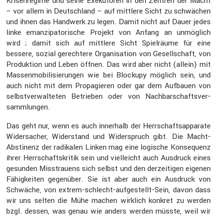
Krisen­re­gime und seine Exeku­toren in den Zentren der Macht
– vor allem in Deutsch­land – auf mittlere Sicht zu schwä­chen
und ihnen das Handwerk zu legen. Damit nicht auf Dauer jedes
linke emanzi­pa­to­ri­sche Projekt von Anfang an unmög­lich
wird ; damit sich auf mittlere Sicht Spiel­räume für eine
bessere, sozial gerech­tere Organi­sa­tion von Gesell­schaft, von
Produk­tion und Leben öffnen. Das wird aber nicht (allein) mit
Massen­mo­bi­li­sie­rungen wie bei Blockupy möglich sein, und
auch nicht mit dem Propa­gieren oder gar dem Aufbauen von
selbst­ver­wal­teten Betrieben oder von Nachbar­schafts­ver­
samm­lungen.
Das geht nur, wenn es auch inner­halb der Herrschafts­ap­pa­rate
Wider­sa­cher, Wider­stand und Wider­spruch gibt. Die Macht-
Absti­nenz der radikalen Linken mag eine logische Konse­quenz
ihrer Herrschafts­kritik sein und vielleicht auch Ausdruck eines
gesunden Misstrauens sich selbst und den derzei­tigen eigenen
Fähig­keiten gegen­über. Sie ist aber auch ein Ausdruck von
Schwäche, von extrem-schlecht-aufge­stellt-Sein, davon dass
wir uns selten die Mühe machen wirklich konkret zu werden
bzgl. dessen, was genau wie anders werden müsste, weil wir