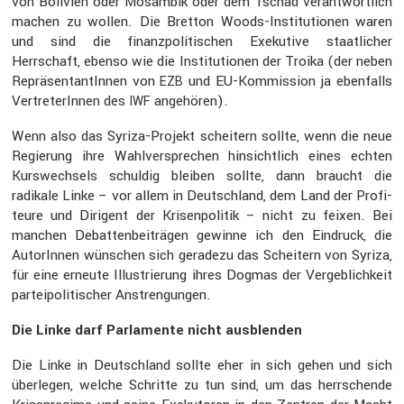
von Bolivien oder Mosambik oder dem Tschad verant­wort­lich
machen zu wollen. Die Bretton Woods-Insti­tu­tionen waren
und sind die finanz­po­li­ti­schen Exeku­tive staat­li­cher
Herrschaft, ebenso wie die Insti­tu­tionen der Troika (der neben
Reprä­sen­tan­tInnen von
und EU-Kommis­sion ja ebenfalls
EZB
Vertre­te­rInnen des
angehören).
IWF
Wenn also das Syriza-Projekt schei­tern sollte, wenn die neue
Regie­rung ihre Wahlver­spre­chen hinsicht­lich eines echten
Kurswech­sels schuldig bleiben sollte, dann braucht die
radikale Linke – vor allem in Deutsch­land, dem Land der Profi­
teure und Dirigent der Krisen­po­litik – nicht zu feixen. Bei
manchen Debat­ten­bei­trägen gewinne ich den Eindruck, die
AutorInnen wünschen sich geradezu das Schei­tern von Syriza,
für eine erneute Illus­trie­rung ihres Dogmas der Vergeb­lich­keit
partei­po­li­ti­scher Anstren­gungen.
Die Linke darf Parla­mente nicht ausblenden
Die Linke in Deutsch­land sollte eher in sich gehen und sich
überlegen, welche Schritte zu tun sind, um das herrschende