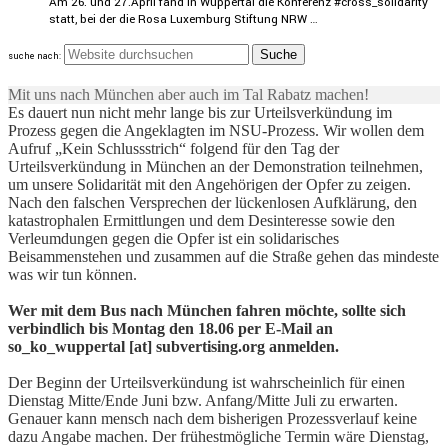
Am 26. und 27.April fand in Wuppertal die Konferenz #cross_solidarity
statt, bei der die Rosa Luxemburg Stiftung NRW …
suche nach:
Mit uns nach München aber auch im Tal Rabatz machen!
Es dauert nun nicht mehr lange bis zur Urteilsverkündung im
Prozess gegen die Angeklagten im NSU-Prozess. Wir wollen dem
Aufruf „Kein Schlussstrich“ folgend für den Tag der
Urteilsverkündung in München an der Demonstration teilnehmen,
um unsere Solidarität mit den Angehörigen der Opfer zu zeigen.
Nach den falschen Versprechen der lückenlosen Aufklärung, den
katastrophalen Ermittlungen und dem Desinteresse sowie den
Verleumdungen gegen die Opfer ist ein solidarisches
Beisammenstehen und zusammen auf die Straße gehen das mindeste
was wir tun können.
Wer mit dem Bus nach München fahren möchte, sollte sich
verbindlich bis Montag den 18.06 per E-Mail an
so_ko_wuppertal [at] subvertising.org anmelden.
Der Beginn der Urteilsverkündung ist wahrscheinlich für einen
Dienstag Mitte/Ende Juni bzw. Anfang/Mitte Juli zu erwarten.
Genauer kann mensch nach dem bisherigen Prozessverlauf keine
dazu Angabe machen. Der frühestmögliche Termin wäre Dienstag,