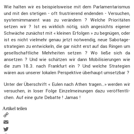
Wie halten wir es beispiels­weise mit dem Parla­men­ta­rismus
und mit den stetigen - oft frustrie­rend endenden - Versu­chen,
system­im­ma­nent was zu verän­dern ? Welche Priori­täten
setzen wir ? Ist es wirklich nötig, sich angesichts eigener
Schwäche zunächst mit « kleinen Erfolgen » zu begnügen, oder
ist es nicht vielmehr genau jetzt notwendig, neue Sabota­ge­
stra­te­gien zu entwi­ckeln, die gar nicht erst auf das Ringen um
gesell­schaft­liche Mehrheiten setzen ? Wo ließe sich da
ansetzen ? Und wie schätzen wir dann Mobili­sie­rungen wie
die zum 18.3. nach Frank­furt ein ? Und welche Strate­gien
wären aus unserer lokalen Perspek­tive überhaupt umsetzbar ?
Unter der Überschrift « Eulen nach Athen tragen…» werden wir
versu­chen, in loser Folge Einzel­mei­nungen dazu veröf­fent­li­
chen. Auf eine gute Debatte ! Jamas !
Artikel teilen
Copy
Link
Email