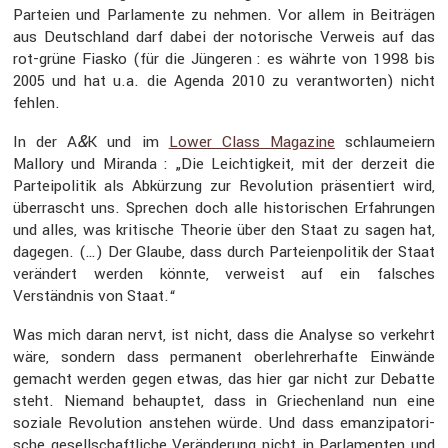
Parteien und Parla­mente zu nehmen. Vor allem in Beiträgen
aus Deutsch­land darf dabei der notori­sche Verweis auf das
rot-grüne Fiasko (für die Jüngeren : es währte von 1998 bis
2005 und hat u.a. die Agenda 2010 zu verant­worten) nicht
fehlen.
&
In der A
K und im
Lower Class Magazine
schlau­meiern
Mallory und Miranda : „Die Leich­tig­keit, mit der derzeit die
Partei­po­litik als Abkür­zung zur Revolu­tion präsen­tiert wird,
überrascht uns. Sprechen doch alle histo­ri­schen Erfah­rungen
und alles, was kriti­sche Theorie über den Staat zu sagen hat,
dagegen. (…) Der Glaube, dass durch Partei­en­po­litik der Staat
verän­dert werden könnte, verweist auf ein falsches
Verständnis von Staat.“
Was mich daran nervt, ist nicht, dass die Analyse so verkehrt
wäre, sondern dass perma­nent oberleh­rer­hafte Einwände
gemacht werden gegen etwas, das hier gar nicht zur Debatte
steht. Niemand behauptet, dass in Griechen­land nun eine
soziale Revolu­tion anstehen würde. Und dass emanzi­pa­to­ri­
sche gesell­schaft­liche Verän­de­rung nicht in Parla­menten und