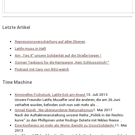
Letzte Artikel
Repressionsverschärfung auf allen Ebenen
Latife muss in Haft
Am „Tag X“ unsere Solidarität auf die Straße tragen !
Osman Taşköprü für die Kampagne „Kein Schlussstrich!“
Podcast mit Caro von NSU-watch
Time Machine
Kriminelles Frühstück. Latife-Soli am Knast.
15. Juli 2013
Unsere Freundin Latife, Muzaffer und die anderen, die am 26.Juni
verhaftet wurden, befinden sich nun seit mehr als …
Ismail Küpeli : Nie überwundener Nationalismus
1. Mai 2017
Nach der Auftakt­ver­an­stal­tung unserer Reihe „Politik in der Rechts­
kurve” zu den Philli­pinen unter Rodrigo Duterte mit Niklas Reese …
Eine Konferenz ist mehr als Worte. Bericht zu CrossSolidarity.
11. Mai
2013