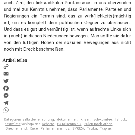
auch Zeit, den links­ra­di­kalen Purita­nismus in uns überwinden
und mal zur Kenntnis nehmen, dass Parla­mente, Parteien und
Regie­rungen ein Terrain sind, das zu wirk(lichkeits)mächtig
ist, um es komplett dem politi­schen Gegner zu überlassen.
Und dass es gut und vernünftig ist, wenn aufrechte Linke sich
in (auch) in diesen Niede­rungen bewegen. Man sollte sie dafür
von den luftigen Höhen der sozialen Bewegungen aus nicht
noch mit Dreck beschmeißen.
Artikel teilen
Copy
Link
Email
Twitter
Facebook
Messenger
Telegram
WhatsApp
Kategorien
selbstbeherrschung
,
dokumentiert
,
krisen
,
soli-komitee
,
flshbck
,
textwüste
Schlagworte
Debatte
,
EU-Krisenpolitik
,
Eulen nach Athen
,
Griechenland
,
Krise
,
Parlamentarismus
,
SYRIZA
,
Troika
,
Tsipras