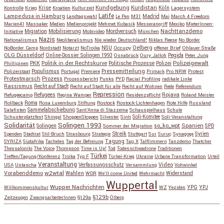
Kundgebung
Kurdistan
Krise
Köln
Kontrolle
Krieg
Kroatien
Kulturzeit
Lagersystem
Latife
Lampedusa in Hamburg
Madrid
Landtagswahl
Le Pen
M31
Mai
March 4 Freedom
Marien41
Massaker
Medien
Medienprojekt
Mehmet Kubasik
Messerangriff
Mexiko
MieterInnen-
Migration
Mobilisierung
Mordversuch
Nachttanzdemo
Initiative
Mobivideo
München
Nazis
Nationalismus
Neoliberalismus
Nie wieder Deutschland!
Niklas Reese
No Border
NSU
Oelberg
NoBorder Camp
Nordstadt
Notarzt
NoTroika
Occupy
offener Brief
Ohlauer Straße
OLG Düsseldorf
Pegida
Online-Dossier Solingen 1993
Osnabrück
Oury Jalloh
Peter Jung
Polizeigewalt
PKK
Politik in der Rechtskurve
Politische Prozesse
Polizei
Phillipinen
Populismus
Pressemitteilung
Polizeistaat
Portugal
Premiere
Primark
Pro NRW
Protest
Protestmarsch
Prozess
Prozessbericht
Punks
PYD
Racial Profiling
radikale Linke
Rassismus
Recht auf Stadt
Recht auf Stadt für alle
Recht auf Wohnen
Rede
Referendum
Repression
Refugees
Rojava
Refugeecamp
Regina Wamper
Residenzpflicht
Roland Meister
Roma
Rollback
Rosa Luxemburg Stiftung
Rostock
Rostock-Lichtenhagen
Rote Hilfe
Russland
Salafisten
Sammelabschiebung
Sant'Anna di Stazzema
Schauspielhaus
Schule
Schusterplatzfest
Shingal
ShoppenStoppen
Silvester
Sinti
Soli-Komitee
Soli-Veranstaltung
Solidarität
Solingen 1993
so_ko_wpt
Solingen
Spanien
SPD
Sommer der Migration
Streik
Spenden
Stadtrat
Stil-Bruch
Strasbourg
Strategie
Stuttgart
Sur
Suruç
Synagoge
Syrien
Tagung
SYRIZA
Südafrika
Tacheles
Tag der Befreiung
Tag X
Talflimmern
Tanzdemo
Thatcher
Thessaloniki
The Voice
Thompson
Time is Up!
Tod
Todesschwadrone
Traditionen
Türkei
Treffen/Tagung/Konferenz
Troika
Typ F
Türkei-Krieg
Ukraine
Urbane Transformation
Urteil
Veranstaltung
Verfassungsschutz
Video
USA
Ustascha
Versammlung
Vohwinkel
w2wtal
Vorabenddemo
Wahlen
Widerstand
WDR
We'll come United
Wehrmacht
Wuppertal
Wupper Nachrichten
YPG
Willkommenskultur
WZ
Yeziden
YPJ
§129b
Zeitzeugen
ZwangsarbeiterInnen
§129a
Ölberg
Copyright © 2026
so_ko_wpt • intervention und selbstbeherrschung
. Alle Rechte vorbehalten.