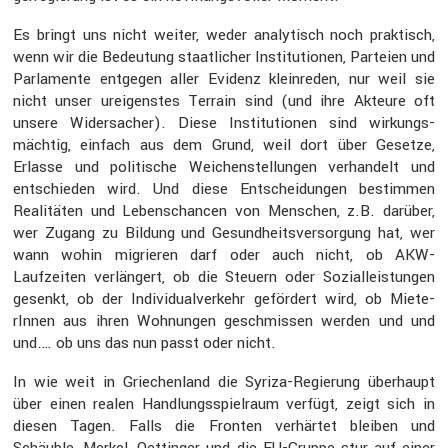
Es bringt uns nicht weiter, weder analy­tisch noch praktisch,
wenn wir die Bedeu­tung staat­li­cher Insti­tu­tionen, Parteien und
Parla­mente entgegen aller Evidenz klein­reden, nur weil sie
nicht unser ureigenstes Terrain sind (und ihre Akteure oft
unsere Wider­sa­cher). Diese Insti­tu­tionen sind wirkungs­
mächtig, einfach aus dem Grund, weil dort über Gesetze,
Erlasse und politi­sche Weichen­stel­lungen verhan­delt und
entschieden wird. Und diese Entschei­dungen bestimmen
Reali­täten und Lebens­chancen von Menschen, z.B. darüber,
wer Zugang zu Bildung und Gesund­heits­ver­sor­gung hat, wer
wann wohin migrieren darf oder auch nicht, ob AKW-
Laufzeiten verlän­gert, ob die Steuern oder Sozial­leis­tungen
gesenkt, ob der Indivi­du­al­ver­kehr geför­dert wird, ob Miete­
rInnen aus ihren Wohnungen geschmissen werden und und
und.… ob uns das nun passt oder nicht.
In wie weit in Griechen­land die Syriza-Regie­rung überhaupt
über einen realen Handlungs­spiel­raum verfügt, zeigt sich in
diesen Tagen. Falls die Fronten verhärtet bleiben und
Schäuble, Merkel, Oettinger und die EU-Gruppe stur auf einer