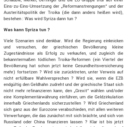
Eins-zu-Eins-Umset­zung der „Reform­an­stren­gungen“ und der
Auste­ri­täts­po­litik der Troika (die dann anders heißen wird),
bestehen : Was wird Syriza dann tun ?
Was kann Syriza tun ?
Viele Szena­rien sind denkbar. Wird die Regie­rung einkni­cken
und versu­chen, der griechi­schen Bevöl­ke­rung kleine
Zugeständ­nisse als Erfolg zu verkaufen, und zugleich die
bekann­ter­maßen tödli­chen Troika-Reformen (ein Viertel der
Bevöl­ke­rung hat schon jetzt keine Gesund­heits­ver­si­che­rung
mehr) fortsetzen ? Wird sie zurück­treten, unter Verweis auf
nicht erfüll­bare Wahlver­spre­chen ? Wird sie, wenn die
EZB
endgültig den Geldhahn zudreht und der griechi­sche Staat sich
nicht mehr refinan­zieren kann, den „Grexit“ wählen und/oder
eine Komple­men­tär­wäh­rung einführen, um die Geldzir­ku­la­tion
inner­halb Griechen­lands sicher­zu­stellen ? Wird Griechen­land
sich ganz aus der Eurozone verab­schieden, mit allen weiteren
Verwer­fungen, die das zunächst mit sich brächte, und sich von
Russland oder China finan­zieren lassen ? Klar ist bis jetzt