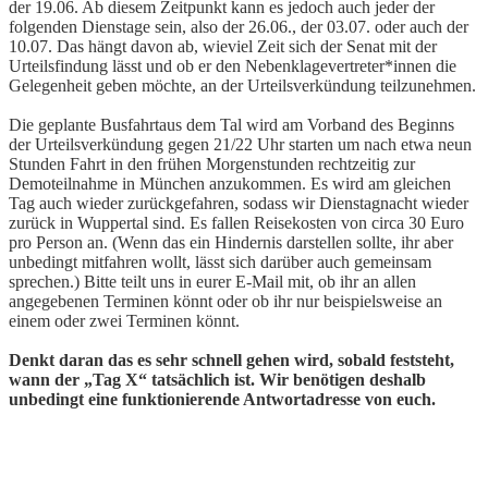
der 19.06. Ab diesem Zeitpunkt kann es jedoch auch jeder der
folgenden Dienstage sein, also der 26.06., der 03.07. oder auch der
10.07. Das hängt davon ab, wieviel Zeit sich der Senat mit der
Urteilsfindung lässt und ob er den Nebenklagevertreter*innen die
Gelegenheit geben möchte, an der Urteilsverkündung teilzunehmen.
Die geplante Busfahrtaus dem Tal wird am Vorband des Beginns
der Urteilsverkündung gegen 21/22 Uhr starten um nach etwa neun
Stunden Fahrt in den frühen Morgenstunden rechtzeitig zur
Demoteilnahme in München anzukommen. Es wird am gleichen
Tag auch wieder zurückgefahren, sodass wir Dienstagnacht wieder
zurück in Wuppertal sind. Es fallen Reisekosten von circa 30 Euro
pro Person an. (Wenn das ein Hindernis darstellen sollte, ihr aber
unbedingt mitfahren wollt, lässt sich darüber auch gemeinsam
sprechen.) Bitte teilt uns in eurer E-Mail mit, ob ihr an allen
angegebenen Terminen könnt oder ob ihr nur beispielsweise an
einem oder zwei Terminen könnt.
Denkt daran das es sehr schnell gehen wird, sobald feststeht,
wann der „Tag X“ tatsächlich ist. Wir benötigen deshalb
unbedingt eine funktionierende Antwortadresse von euch.