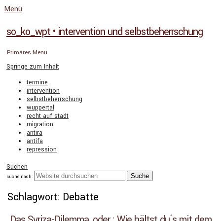
Menü
so_ko_wpt • intervention und selbstbeherrschung
Primäres Menü
Springe zum Inhalt
termine
intervention
selbstbeherrschung
wuppertal
recht auf stadt
migration
antira
antifa
repression
Suchen
suche nach:
Schlagwort: Debatte
Das Syriza-Dilemma, oder : Wie hältst du´s mit dem