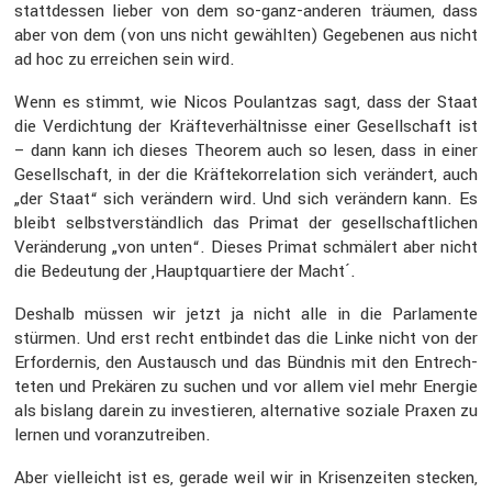
statt­dessen lieber von dem so-ganz-anderen träumen, dass
aber von dem (von uns nicht gewählten) Gegebenen aus nicht
ad hoc zu errei­chen sein wird.
Wenn es stimmt, wie Nicos Poulantzas sagt, dass der Staat
die Verdich­tung der Kräfte­ver­hält­nisse einer Gesell­schaft ist
– dann kann ich dieses Theorem auch so lesen, dass in einer
Gesell­schaft, in der die Kräfte­kor­re­la­tion sich verän­dert, auch
„der Staat“ sich verän­dern wird. Und sich verän­dern kann. Es
bleibt selbst­ver­ständ­lich das Primat der gesell­schaft­li­chen
Verän­de­rung „von unten“. Dieses Primat schmä­lert aber nicht
die Bedeu­tung der ‚Haupt­quar­tiere der Macht´.
Deshalb müssen wir jetzt ja nicht alle in die Parla­mente
stürmen. Und erst recht entbindet das die Linke nicht von der
Erfor­dernis, den Austausch und das Bündnis mit den Entrech­
teten und Prekären zu suchen und vor allem viel mehr Energie
als bislang darein zu inves­tieren, alter­na­tive soziale Praxen zu
lernen und voran­zu­treiben.
Aber vielleicht ist es, gerade weil wir in Krisen­zeiten stecken,