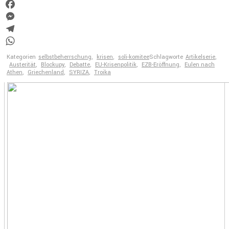
Twitter
Facebook
Messenger
Telegram
WhatsApp
Kategorien
selbstbeherrschung
,
krisen
,
soli-komitee
Schlagworte
Artikelserie
,
Austerität
,
Blockupy
,
Debatte
,
EU-Krisenpolitik
,
EZB-Eröffnung
,
Eulen nach
Athen
,
Griechenland
,
SYRIZA
,
Troika