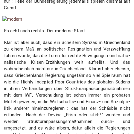
nur : Teile der Bundes­re­gie­rung jeden­falls spielen diesmal auf
Grexit
Es geht nach rechts. Der moderne Staat.
Klar ist aber auch, dass ein Schei­tern Syrizas in Griechen­land
zu einem Maß an politi­scher Resigna­tion und Verzweif­lung
führen würde, das die Türen für rechte Bewegungen und natio­
na­lis­ti­sche Krisen-Erzäh­lungen weit aufreißt. Und das
wahrschein­lich nicht nur in Griechen­land. Klar ist aber ebenso,
dass Griechen­lands Regie­rung ungefähr so viel Spiel­raum hat
wie die Highly Indepted Poor Countries des globalen Südens
in ihren Verhand­lungen über Struk­tur­an­pas­sungs­maß­nahmen
mit dem
. Verschul­dung ist schon immer ein probaten
IWF
Mittel gewesen, in die Wirtschafts- und Finanz- und Sozial­po­
litik anderer hinein­zu­re­gieren ; das hat der Schäuble nicht
erfunden. Nach der Devise „Friss oder stirb!“ wurden und
werden Struk­tur­an­pas­sungs­maß­nahmen durch- und
umgesetzt, und es wäre albern, dafür allein die Regie­rungen