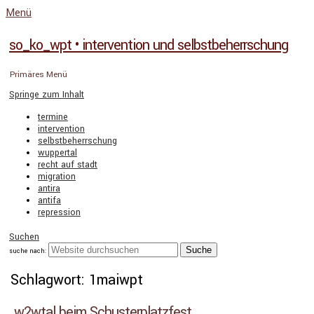
Menü
so_ko_wpt • intervention und selbstbeherrschung
Primäres Menü
Springe zum Inhalt
termine
intervention
selbstbeherrschung
wuppertal
recht auf stadt
migration
antira
antifa
repression
Suchen
suche nach:
Schlagwort: 1maiwpt
w2wtal beim Schusterplatzfest