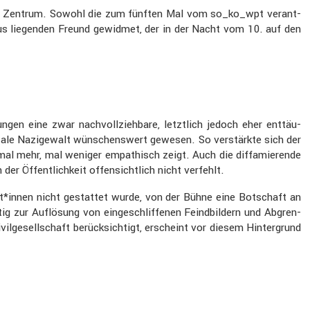
n Zentrum. Sowohl die zum fünften Mal vom so_ko_wpt verant­
s liegenden Freund gewidmet, der in der Nacht vom 10. auf den
gen eine zwar nachvoll­zieh­bare, letzt­lich jedoch eher enttäu­
utale Nazige­walt wünschens­wert gewesen. So verstärkte sich der
ch mal mehr, mal weniger empathisch zeigt. Auch die diffa­mie­rende
 Öffent­lich­keit offen­sicht­lich nicht verfehlt.
t*innen nicht gestattet wurde, von der Bühne eine Botschaft an
g zur Auflö­sung von einge­schlif­fenen Feind­bil­dern und Abgren­
il­ge­sell­schaft berück­sich­tigt, erscheint vor diesem Hinter­grund