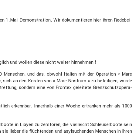
omen 1.Mai-Demonstration. Wir dokumen­tieren hier ihren Redebei­
äg­lich und wollen diese nicht weiter hinnehmen !
00 Menschen, und das, obwohl Italien mit der Opera­tion « Mare
r, sich an den Kosten von « Mare Nostrum » zu betei­ligen, wurde
ret­tung, sondern eine von Frontex gelei­tete Grenz­schutz­ope­ra­
tlich erkennbar. Inner­halb einer Woche ertranken mehr als 1000
­boote in Libyen zu zerstören, die vielleicht Schleu­ser­boote sein
 sie lieber die flüch­tenden und asylsu­chenden Menschen in ihren