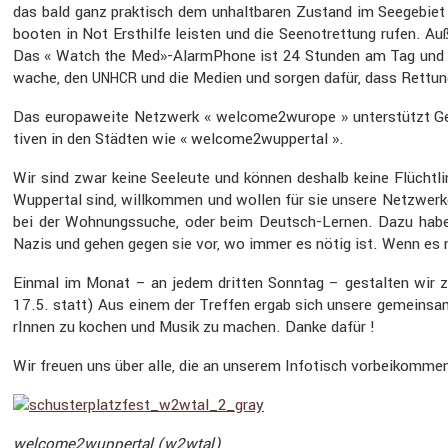
das bald ganz praktisch dem unhalt­baren Zustand im Seege­bie
booten in Not Ersthilfe leisten und die Seenot­ret­tung rufen. A
Das « Watch the Med»-AlarmPhone ist 24 Stunden am Tag und sie
wache, den
und die Medien und sorgen dafür, dass Rettun
UNHCR
Das europa­weite Netzwerk « welcome2wurope » unter­stützt Gefl
tiven in den Städten wie « welcome2wuppertal ».
Wir sind zwar keine Seeleute und können deshalb keine Flücht­li
Wuppertal sind, willkommen und wollen für sie unsere Netzwerke
bei der Wohnungs­suche, oder beim Deutsch-Lernen. Dazu haben w
Nazis und gehen gegen sie vor, wo immer es nötig ist. Wenn es n
Einmal im Monat – an jedem dritten Sonntag – gestalten wir 
17.5. statt) Aus einem der Treffen ergab sich unsere gemein­same
rInnen zu kochen und Musik zu machen. Danke dafür !
Wir freuen uns über alle, die an unserem Infotisch vorbei­komm
welcome2wuppertal (w2wtal)