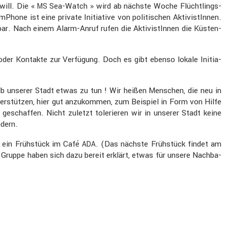
will. Die «
Sea-Watch » wird ab nächste Woche Flücht­lings­
MS
one ist eine private Initia­tive von politi­schen Aktivis­tInnen.
r. Nach einem Alarm-Anruf rufen die Aktivis­tInnen die Küsten­
der Kontakte zur Verfü­gung. Doch es gibt ebenso lokale Initia­
alb unserer Stadt etwas zu tun ! Wir heißen Menschen, die neu in
er­stützen, hier gut anzukommen, zum Beispiel in Form von Hilfe
geschaffen. Nicht zuletzt tolerieren wir in unserer Stadt keine
­dern.
n ein Frühstück im Café
. (Das nächste Frühstück findet am
ADA
r Gruppe haben sich dazu bereit erklärt, etwas für unsere Nachba­