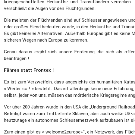
kriegs­ge­schüt­telten Herkunfts- und Transit­län­dern verre­cke
verschließt die Augen vor den Flucht­gründen.
Die meisten der Flüch­tenden sind auf Schleuser angewiesen und
oder großes Elend bedeuten würde, in den Herkunfts- und Transit
Es gibt keinerlei Alter­na­tiven. Außer­halb Europas gibt es keine
sicheren Wegen nach Europa zu kommen.
Genau daraus ergibt sich unsere Forde­rung, die sich als offe
beantragen !
Fähren statt Frontex !
Es ist zum Verzwei­feln, dass angesichts der humani­tären Katastr
« Weiter so ! » besteht. Das ist aller­dings keine neue Erfah­rung
selbst, jeder von uns, müssen das mörde­ri­sche Kriegs­re­gime an
Vor über 200 Jahren wurde in den
die „Under­ground Railroad
USA
Betei­ligt waren zum Teil befreite Sklaven, aber auch weiße US-ame
heutzu­tage ein autonomes Schleu­ser­netz­werk aufzu­bauen ist s
Zum einen gibt es « welcome2europe»”, ein Netzwerk, das Flüch­t