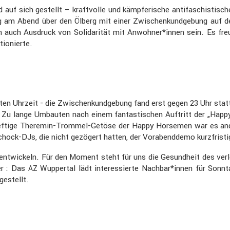
f sich gestellt – kraft­volle und kämpfe­ri­sche antifa­schis­ti­sc
 Abend über den Ölberg mit einer Zwischen­kund­ge­bung auf dem
n auch Ausdruck von Solida­rität mit Anwohner*innen sein. Es fre
io­nierte.
n Uhrzeit - die Zwischen­kund­ge­bung fand erst gegen 23 Uhr statt
h. Zu lange Umbauten nach einem fantas­ti­schen Auftritt der „
ftige Theremin-Trommel-Getöse der Happy Horsemen war es anderer
chock-DJs, die nicht gezögert hatten, der Vorabend­demo kurzfristi
ntwi­ckeln. Für den Moment steht für uns die Gesund­heit des ve
er : Das
Wuppertal lädt inter­es­sierte Nachbar*innen für Sonn
AZ
gestellt.