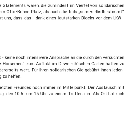
he State­ments waren, die zumin­dest im Viertel von solida­ri­schen
 Otto-Böhne Platz, als auch die teils „semi-selbst­be­stimmt”
ut uns, dass das - dank eines lautstarken Blocks vor dem
-
LKW
 - keine noch inten­si­vere Ansprache an die durch den versuchten
Happy Horsemen” zum Auftakt im Deweerth’schen Garten hatten zu
­seits wert. Für ihren solida­ri­schen Gig gebührt ihnen jeden­
g zu helfen.
rletzten Freundes noch immer im Mittel­punkt. Der Austausch mit
tag, den 10.5. um 15 Uhr zu einem Treffen ein. Als Ort hat sich