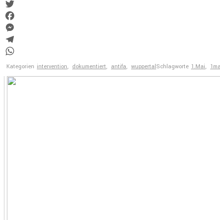
Link
Email
Twitter
Facebook
Messenger
Telegram
WhatsApp
Kategorien
intervention
,
dokumentiert
,
antifa
,
wuppertal
Schlagworte
1.Mai
,
1ma