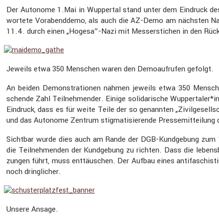
Der Autonome 1.Mai in Wuppertal stand unter dem Eindruck d
wor­tete Vorabend­demo, als auch die AZ-Demo am nächsten Nac
11.4. durch einen „Hogesa”-Nazi mit Messer­sti­chen in den Rücken
Jeweils etwa 350 Menschen waren den Demoauf­rufen gefolgt.
An beiden Demons­tra­tionen nahmen jeweils etwa 350 Menschen te
schende Zahl Teilneh­mender. Einige solida­ri­sche Wuppertaler*
Eindruck, dass es für weite Teile der so genannten „Zivil­ge­sell­
und das Autonome Zentrum stigma­ti­sie­rende Presse­mit­tei­lung de
Sichtbar wurde dies auch am Rande der DGB-Kundge­bung zum 1
die Teilneh­menden der Kundge­bung zu richten. Dass die lebens­be
zungen führt, muss enttäu­schen. Der Aufbau eines antifa­schis­ti­sc
noch dring­li­cher.
Unsere Ansage.