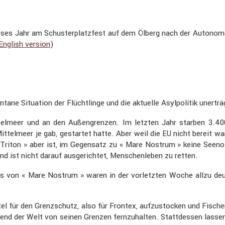
ieses Jahr am Schus­ter­platz­fest auf dem Ölberg nach der Auton
English version
)
tane Situa­tion der Flücht­linge und die aktuelle Asylpo­litik unertr
tel­meer und an den Außen­grenzen. Im letzten Jahr starben 3.4
tel­meer je gab, gestartet hatte. Aber weil die
nicht bereit wa
EU
 Triton » aber ist, im Gegen­satz zu « Mare Nostrum » keine Seenot­
und ist nicht darauf ausge­richtet, Menschen­leben zu retten.
ns von « Mare Nostrum » waren in der vorletzten Woche allzu deu
l für den Grenz­schutz, also für Frontex, aufzu­sto­cken und Fischer
nd der Welt von seinen Grenzen fernzu­halten. Statt­dessen lassen