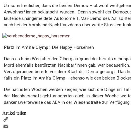
Umso erfreu­li­cher, dass die beiden Demos – obwohl weitge­hend au
Anwohner*innen beklatscht wurden. Denn sowohl der Demozug am
laufende unange­mel­dete Autonome 1.Mai-Demo des
sollte
AZ
auch bei der Vorabend-Nacht­tanz­demo über weite Strecken funkt
Platz im Antifa-Olymp : Die Happy Horsemen
Dass es beim Weg über den Ölberg aufgrund der bereits sehr späte
Mord ebenfalls bestürzten Nachbar*innen gab, war bedau­er­lic
Verzö­ge­rungen bereits vor dem Start der Demo gesorgt. Das he
falls ein Platz im Antifa-Olymp – ebenso wie den beiden Block­s
Die nächsten Wochen werden zeigen, wie sich die Dinge im Tal e
der Nachbar­schaft geht ansonsten auch in dieser Woche weit
dankens­wer­te­weise das
in der Wiesen­straße zur Verfü­gung 
ADA
Artikel teilen
Copy