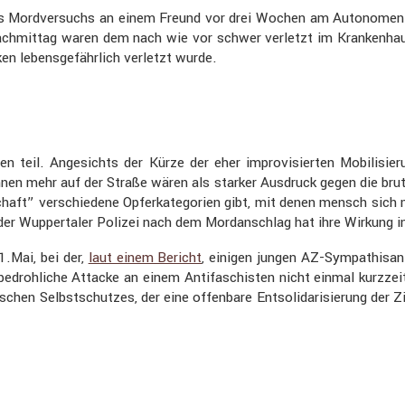
es Mordver­suchs an einem Freund vor drei Wochen am Autonome
hmittag waren dem nach wie vor schwer verletzt im Kranken­hau
 lebens­ge­fähr­lich verletzt wurde.
il. Angesichts der Kürze der eher impro­vi­sierten Mobili­sie­run
innen mehr auf der Straße wären als starker Ausdruck gegen die br
schaft” verschie­dene Opfer­ka­te­go­rien gibt, mit denen mensch si
r Wupper­taler Polizei nach dem Mordan­schlag hat ihre Wirkung in der
.Mai, bei der,
laut einem Bericht
, einigen jungen AZ-Sympathisan
­droh­liche Attacke an einem Antifa­schisten nicht einmal kurzzeiti
hen Selbst­schutzes, der eine offen­bare Entso­li­da­ri­sie­rung der Ziv