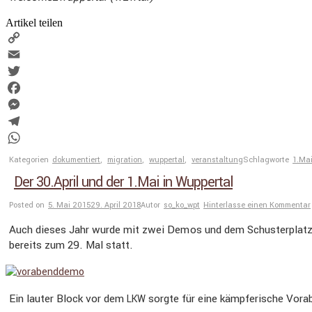
Artikel teilen
Copy
Link
Email
Twitter
Facebook
Messenger
Telegram
WhatsApp
Kategorien
dokumentiert
,
migration
,
wuppertal
,
veranstaltung
Schlagworte
1.Ma
Der 30.April und der 1.Mai in Wuppertal
Posted on
5. Mai 2015
29. April 2018
Autor
so_ko_wpt
Hinterlasse einen Kommentar
Auch dieses Jahr wurde mit zwei Demos und dem Schus­ter­plat
bereits zum 29. Mal statt.
Ein lauter Block vor dem
sorgte für eine kämpfe­ri­sche Vor
LKW