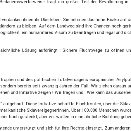
n. Bedau­erns­wer­ter­weise trägt ein großer Teil der Bevöl­ke­run
 verdanken ihnen ihr Überleben. Sie nehmen das hohe Risiko auf s
­län­dern zu bleiben. Auf dem Landweg sind ihre Chancen noch ger
 Möglich­keit, ein humani­täres Visum zu beantragen und legal und sich
n­sicht­liche Lösung aufdrängt : Sichere Flucht­wege zu öffnen u
o­phen und des politi­schen Total­ver­sa­gens europäi­scher Asylpo­
, sondern bereits seit zwanzig Jahren der Fall. Wir ziehen daraus u
gehen und Initia­tive zeigen ! Wir fragen uns : Wie kann das ausseh
“ aufge­baut. Diese Initia­tive schaffte Flucht­routen, über die Sk
ri­ka­ni­sche Sklaver­ei­geg­ne­rInnen. Über 100.000 Menschen wurde
icher hoch gesteckt, aber wir wollen in eine ähnliche Richtung gehe
ende unter­stützt und sich für ihre Rechte einsetzt. Zum anderen 