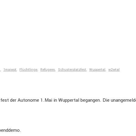
i
,
1maiwpt
,
Flüchtlinge
,
Refugees
,
Schusterplatzfest
,
Wuppertal
,
w2wtal
z­fest der Autonome 1.Mai in Wuppertal begangen. Die unange­mel
abend­demo.