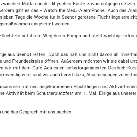
t zwischen Malta und der libyschen Küste etwas entgegen setzen 
ußerdem gibt es das « Watch the Med»-AlarmPhone. Auch das Alarm­Ph
ben Tage die Woche für in Seenot geratene Flücht­linge erreichba
gs­maß­nahmen einge­leitet werden.
üch­tete auf ihrem Weg durch Europa und stellt wichtige Infos o
nge aus Seenot retten. Doch das hält uns nicht davon ab, inner­h
 und Freun­des­kreise öffnen. Außerdem möchten wir sie dabei unt
ir mit dem Café Ada einen selbst­or­ga­ni­sierten Deutsch-Kurs 
otwendig wird, sind wir auch bereit dazu, Abschie­bungen zu verhin
zusammen mit neu angekom­menen Flücht­lingen und Aktivis­tInne
 Aktivität beim Schus­ter­platz­fest am 1. Mai. Einige aus unsere
en und das Gespräch mit uns suchen.