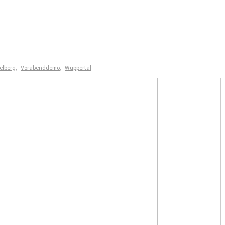
elberg
,
Vorabenddemo
,
Wuppertal