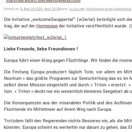
Posted on
5. Mai 2015
29. April 2018
Autor
so_ko_wpt
Hinterlasse einen Kommentar
Die Initia­tive „welcome2wuppertal” (w2wtal) betei­ligte sich d
trag, der auf der
Homepage
der Initia­tive veröf­fent­licht wurde. (
Liebe Freunde, liebe Freun­dinnen !
Europa führt einen Krieg gegen Flücht­linge. Wir finden die momen­
Die Festung Europa produ­ziert täglich Tote, vor allem im Mit
Nostrum » das größte Programm zur Seenot­ret­tung das es im Mit
selbst diese Mission einge­stellt und durch « Triton » ersetzt. «
tion. « Triton » deckt nur ein wesent­lich kleineres Seege­biet ab 
Die Konse­quenzen aus der misera­blen Politik und des Auflö­se
Flüch­tende im Mittel­meer auf ihrem Weg nach Europa.
Trotzdem fällt den Regie­renden nichts Besseres ein, als die Mitte
könnten. Europa scheint es weiterhin nur darum zu gehen, das Ele