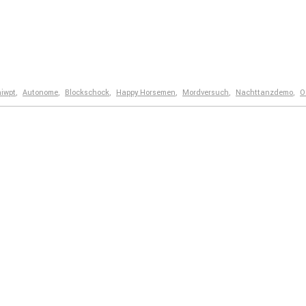
iwpt
,
Autonome
,
Blockschock
,
Happy Horsemen
,
Mordversuch
,
Nachttanzdemo
,
O