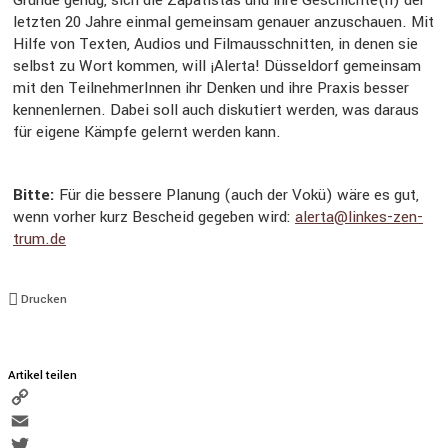
letz­ten 20 Jahre ein­mal ge­mein­sam ge­nau­er an­zu­schau­en. Mit
Hilfe von Tex­ten, Au­di­os und Film­aus­schnit­ten, in denen sie
selbst zu Wort kom­men, will ¡Alerta! Düsseldorf gemeinsam
mit den TeilnehmerInnen ihr Den­ken und ihre Pra­xis bes­ser
ken­nen­ler­nen. Dabei soll auch diskutiert werden, was dar­aus
für ei­ge­ne Kämp­fe geler­nt werden kann.
Bitte:
Für die bes­se­re Pla­nung (auch der Vokü) wäre es gut,
wenn vor­her kurz Be­scheid gegeben wird:
alerta@linkes-zen­
trum.de
Drucken
Artikel teilen
Copy
Link
Email