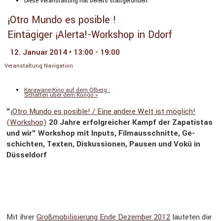
Diese Veranstaltung hat bereits stattgefunden.
¡Otro Mundo es posible !
Eintägiger ¡Alerta!-Workshop in Ddorf
12. Januar 2014 • 13:00
-
19:00
Veranstaltung Navigation
«
Jede Musik ist Politik
Zapatismus und Musik (Vortrag)
Karawane-Kino auf dem Ölberg :
Schatten über dem Kongo
»
"
¡Otro Mundo es posible! / Eine andere Welt ist möglich!
(Workshop)
20 Jahre er­folg­rei­cher Kampf der Za­pa­tis­tas
und wir"
Work­shop mit In­puts, Film­aus­schnit­te, Ge­
schich­ten, Tex­ten, Dis­kus­sio­nen, Pau­sen und Vokü in
Düsseldorf
Mit ihrer
Groß­mo­bi­li­sie­rung Ende De­zember 2012
läu­te­ten die