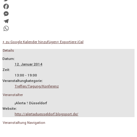
Twitter
Facebook
Messenger
Telegram
WhatsApp
+ zu Google Kalender hinzufügen
+ Exportiere iCal
Details
Datum:
12. Januar 2014
Zeit:
13:00 - 19:00
Veranstaltungkategorie:
Treffen/Tagung/Konferenz
Veranstalter
¡Aler­ta ! Düsseldorf
Website:
http://alertaduesseldorf.blogsport.de/
Veranstaltung Navigation
«
Jede Musik ist Politik