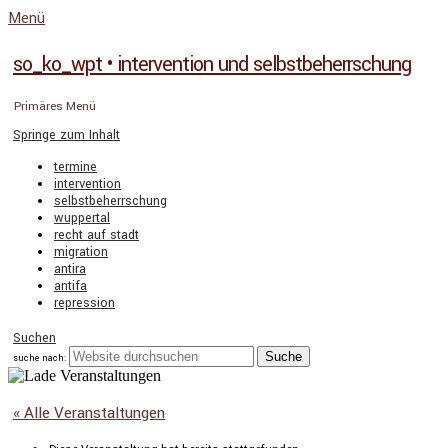
Menü
so_ko_wpt • intervention und selbstbeherrschung
Primäres Menü
Springe zum Inhalt
termine
intervention
selbstbeherrschung
wuppertal
recht auf stadt
migration
antira
antifa
repression
Suchen
suche nach:
« Alle Veranstaltungen