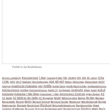
Politik in der Rechtskurve
#occupygezi
1.Mai
129a
#cross_solidarity
1maiwpt
8.Mai
14n
14nWpt
25S
29S
40 Jahre
129b
ADA
1993
2013
Abahlali
Abschiebungen
AfD
AKP
Aktion
Aktionstag
Aktionstage
AKZO
Antifa
Anatolische Föderation
Analyse
ANC
Antifa-Camp
Antifa-Nachrichten
Antikapitalismus
Antirassismus
Asylrecht
Aufruf
AntiRep
Antisemitismus
Apollo 21
Asylgesetz
Athen
Audio
AZ
Autonome
Autonome 1.Mai Demo
Autonomes Zentrum
Autonomer 1.Mai
Ayten Kaplan
Be May
AZ bleibt!
AZ bleibt an der Gathe
AZ Wuppertal
basta!
Befreiungsfest
Belgien
Bemberg
Berlin
Bergarbeiter
Bericht
Bernard Schmid
Bernhard Sander
Besetzung
Betriebskämpfe
Birgitta
Blockupy
Radermacher
Blockade
Blockshock
Botschaftsbesetzung
Brandanschlag
Break
Isolation
Briefkasten
Brunnen
Brüssel
Bundestagswahl
BusfahrerInnen
Bündnis gegen Nazis