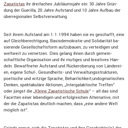
Za­pa­tis­tas
ihr drei­fa­ches Ju­bi­lä­ums­jahr ein: 30 Jahre Grün­
dung der Gue­ril­la, 20 Jahre Auf­stand und 10 Jahre Auf­bau der
über­re­gio­na­len Selbst­ver­wal­tung.
Seit ihrem Auf­stand am 1.1.1994 haben sie es ge­schafft, eine
auf Gleich­be­rech­ti­gung, Ba­sis­de­mo­kra­tie und So­li­da­ri­tät ba­
sie­ren­de Ge­sell­schafts­form auf­zu­bau­en, zu ver­tei­di­gen und
welt­weit zu ver­net­zen. Dies ge­lang ihnen durch ge­mein­
schaft­li­che Or­ga­ni­sa­ti­on und ihr mu­ti­ges und krea­ti­ves Han­
deln: Be­waff­ne­ter Auf­stand und Rück­erobe­rung von Län­de­rei­
en, ei­ge­ne Schul-, Ge­sund­heits- und Ver­wal­tungs­struk­tu­ren,
poe­ti­sche und wit­zi­ge Spra­che, Be­harr­lich­keit,un­dog­ma­ti­sches
Den­ken, spek­ta­ku­lä­re Ak­tio­nen, „In­ter­ga­lak­ti­sche Tref­fen“
oder jüngst die „
Klei­ne Za­pa­tis­ti­sche Schu­le
“ – all das sind
Fa­cet­ten einer le­ben­di­gen und er­folg­rei­chen Al­ter­na­ti­ve, mit
der die Za­pa­tis­tas deut­lich ma­chen, dass „eine an­de­re Welt
mög­lich ist“.
Grün­de genug, sich die Za­pa­tis­tas und ihre Ge­schich­te(n) der