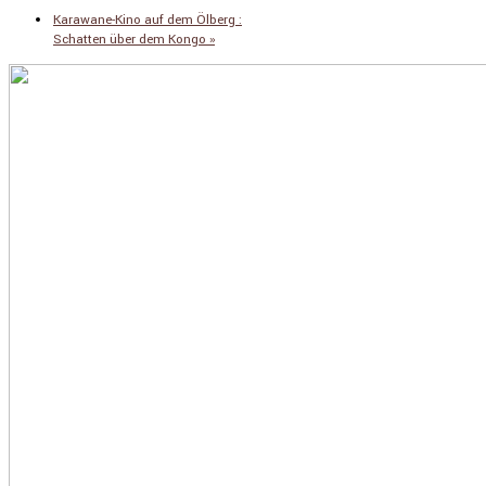
Zapatismus und Musik (Vortrag)
Karawane-Kino auf dem Ölberg :
Schatten über dem Kongo
»