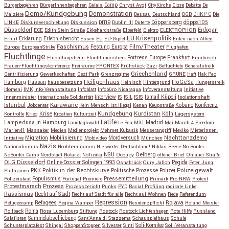
Bürgerbegehren
BürgerInnenbegehren
Calais
Camp
Chrysi Avgi
CityKirche
Cizre
Debatte
De
Demo/Kundgebung
Demonstration
Maiziére
Dessau
Deutschland
DGB
DHKP-C
Die
Döppersberg
döpps105
LINKE
Diskursverschiebung
Diskussion
DITIB
Dublin III
Duterte
Düsseldorf
Erdogan
ECE
Edith-Stein Straße
Ekkehardstraße
Elberfeld
Elektro
ELEKTROPHOR
EU-Krisenpolitik
Erfurt
Erklärung
Erlebnisbericht
Essen
EU
EU-Gipfel
Eulen nach Athen
Faschismus
Festung Europa
Film/Theater
Europa
EuropeanStrike
Flughafen
Flüchtlinge
Fortress Europe
Frankfurt
Flüchtlingsheim
Flüchtlingsstreik
Frankreich
Frauen-Flüchtlingskonferenz
Freiräume
FRONTEX
Frühstück
Gazi
Geflüchtete
Generalstreik
Griechenland
Gentrifizierung
Gewerkschaften
Gezi-Park
Grenzregime
GRÜNE
Haft
Hak Pao
Hassan
Heiligenhaus
HoGeSa
Hamburg
hausbesetzung
Heinisch
Hintergrund
Hungerstreik
Idomeni
IMK
Info-Veranstaltung
Infoblatt
Infobüro Nicaragua
Infoveranstaltung
Initiative
Interview
Ismail Küpeli
Innenminister
internationale Solidarität
IS
ISIL
ISIS
Isolationshaft
Karawane
Istanbul
Kobane
Jobcenter
Kein Mensch ist illegal
Kenan
Keupstraße
Konferenz
Kundgebung
Kurdistan
Krise
Köln
Kontrolle
Krieg
Kroatien
Kulturzeit
Lagersystem
Latife
Lampedusa in Hamburg
Madrid
Landtagswahl
Le Pen
M31
Mai
March 4 Freedom
Marien41
Massaker
Medien
Medienprojekt
Mehmet Kubasik
Messerangriff
Mexiko
MieterInnen-
Migration
Mobilisierung
Mordversuch
Nachttanzdemo
Initiative
Mobivideo
München
Nazis
Nationalismus
Neoliberalismus
Nie wieder Deutschland!
Niklas Reese
No Border
NSU
Oelberg
NoBorder Camp
Nordstadt
Notarzt
NoTroika
Occupy
offener Brief
Ohlauer Straße
OLG Düsseldorf
Pegida
Online-Dossier Solingen 1993
Osnabrück
Oury Jalloh
Peter Jung
Polizeigewalt
PKK
Politik in der Rechtskurve
Politische Prozesse
Polizei
Phillipinen
Populismus
Pressemitteilung
Polizeistaat
Portugal
Premiere
Primark
Pro NRW
Protest
Protestmarsch
Prozess
Prozessbericht
Punks
PYD
Racial Profiling
radikale Linke
Rassismus
Recht auf Stadt
Recht auf Stadt für alle
Recht auf Wohnen
Rede
Referendum
Repression
Refugees
Rojava
Refugeecamp
Regina Wamper
Residenzpflicht
Roland Meister
Roma
Rollback
Rosa Luxemburg Stiftung
Rostock
Rostock-Lichtenhagen
Rote Hilfe
Russland
Salafisten
Sammelabschiebung
Sant'Anna di Stazzema
Schauspielhaus
Schule
Schusterplatzfest
Shingal
ShoppenStoppen
Silvester
Sinti
Soli-Komitee
Soli-Veranstaltung