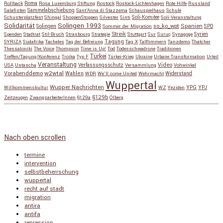
Roma
Rollback
Rosa Luxemburg Stiftung
Rostock
Rostock-Lichtenhagen
Rote Hilfe
Russland
Salafisten
Sammelabschiebung
Sant'Anna di Stazzema
Schauspielhaus
Schule
Schusterplatzfest
Shingal
ShoppenStoppen
Silvester
Sinti
Soli-Komitee
Soli-Veranstaltung
Solidarität
Solingen 1993
so_ko_wpt
Solingen
Spanien
SPD
Sommer der Migration
Streik
Spenden
Stadtrat
Stil-Bruch
Strasbourg
Strategie
Stuttgart
Sur
Suruç
Synagoge
Syrien
Tagung
SYRIZA
Südafrika
Tacheles
Tag der Befreiung
Tag X
Talflimmern
Tanzdemo
Thatcher
Thessaloniki
The Voice
Thompson
Time is Up!
Tod
Todesschwadrone
Traditionen
Türkei
Treffen/Tagung/Konferenz
Troika
Typ F
Türkei-Krieg
Ukraine
Urbane Transformation
Urteil
Veranstaltung
Verfassungsschutz
Video
USA
Ustascha
Versammlung
Vohwinkel
w2wtal
Vorabenddemo
Wahlen
Widerstand
WDR
We'll come United
Wehrmacht
Wuppertal
Wupper Nachrichten
YPG
Willkommenskultur
WZ
Yeziden
YPJ
§129b
Zeitzeugen
ZwangsarbeiterInnen
§129a
Ölberg
Copyright © 2026
so_ko_wpt • intervention und selbstbeherrschung
. Alle Rechte vorbehalten.
Catch Base nach
Catch Themes
Nach oben scrollen
termine
intervention
selbstbeherrschung
wuppertal
recht auf stadt
migration
antira
antifa
repression