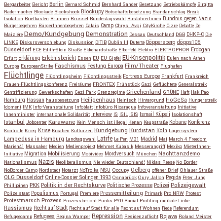
Berlin
Bergarbeiter
Bericht
Bernard Schmid
Bernhard Sander
Besetzung
Betriebskämpfe
Birgitta
Blockupy
Radermacher
Blockade
Blockshock
Botschaftsbesetzung
Brandanschlag
Break
Isolation
Briefkasten
Brunnen
Brüssel
Bundestagswahl
BusfahrerInnen
Bündnis gegen Nazis
Bürgerbegehren
BürgerInnenbegehren
Calais
Camp
Chrysi Avgi
CityKirche
Cizre
Debatte
De
Demo/Kundgebung
Demonstration
Maiziére
Dessau
Deutschland
DGB
DHKP-C
Die
Döppersberg
döpps105
LINKE
Diskursverschiebung
Diskussion
DITIB
Dublin III
Duterte
Düsseldorf
Erdogan
ECE
Edith-Stein Straße
Ekkehardstraße
Elberfeld
Elektro
ELEKTROPHOR
EU-Krisenpolitik
Erfurt
Erklärung
Erlebnisbericht
Essen
EU
EU-Gipfel
Eulen nach Athen
Faschismus
Festung Europa
Film/Theater
Europa
EuropeanStrike
Flughafen
Flüchtlinge
Fortress Europe
Frankfurt
Flüchtlingsheim
Flüchtlingsstreik
Frankreich
Frauen-Flüchtlingskonferenz
Freiräume
FRONTEX
Frühstück
Gazi
Geflüchtete
Generalstreik
Griechenland
Gentrifizierung
Gewerkschaften
Gezi-Park
Grenzregime
GRÜNE
Haft
Hak Pao
Hassan
Heiligenhaus
HoGeSa
Hamburg
hausbesetzung
Heinisch
Hintergrund
Hungerstreik
Idomeni
IMK
Info-Veranstaltung
Infoblatt
Infobüro Nicaragua
Infoveranstaltung
Initiative
Interview
Ismail Küpeli
Innenminister
internationale Solidarität
IS
ISIL
ISIS
Isolationshaft
Karawane
Istanbul
Kobane
Jobcenter
Kein Mensch ist illegal
Kenan
Keupstraße
Konferenz
Kundgebung
Kurdistan
Krise
Köln
Kontrolle
Krieg
Kroatien
Kulturzeit
Lagersystem
Latife
Lampedusa in Hamburg
Madrid
Landtagswahl
Le Pen
M31
Mai
March 4 Freedom
Marien41
Massaker
Medien
Medienprojekt
Mehmet Kubasik
Messerangriff
Mexiko
MieterInnen-
Migration
Mobilisierung
Mordversuch
Nachttanzdemo
Initiative
Mobivideo
München
Nazis
Nationalismus
Neoliberalismus
Nie wieder Deutschland!
Niklas Reese
No Border
NSU
Oelberg
NoBorder Camp
Nordstadt
Notarzt
NoTroika
Occupy
offener Brief
Ohlauer Straße
OLG Düsseldorf
Pegida
Online-Dossier Solingen 1993
Osnabrück
Oury Jalloh
Peter Jung
Polizeigewalt
PKK
Politik in der Rechtskurve
Politische Prozesse
Polizei
Phillipinen
Populismus
Pressemitteilung
Polizeistaat
Portugal
Premiere
Primark
Pro NRW
Protest
Protestmarsch
Prozess
Prozessbericht
Punks
PYD
Racial Profiling
radikale Linke
Rassismus
Recht auf Stadt
Recht auf Stadt für alle
Recht auf Wohnen
Rede
Referendum
Repression
Refugees
Rojava
Refugeecamp
Regina Wamper
Residenzpflicht
Roland Meister