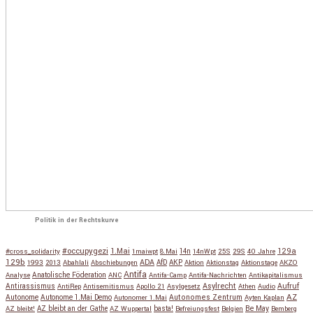
Politik in der Rechtskurve
#occupygezi
1.Mai
129a
#cross_solidarity
1maiwpt
8.Mai
14n
14nWpt
25S
29S
40 Jahre
129b
ADA
1993
2013
Abahlali
Abschiebungen
AfD
AKP
Aktion
Aktionstag
Aktionstage
AKZO
Antifa
Anatolische Föderation
Analyse
ANC
Antifa-Camp
Antifa-Nachrichten
Antikapitalismus
Antirassismus
Asylrecht
Aufruf
AntiRep
Antisemitismus
Apollo 21
Asylgesetz
Athen
Audio
AZ
Autonome
Autonome 1.Mai Demo
Autonomes Zentrum
Autonomer 1.Mai
Ayten Kaplan
Be May
AZ bleibt!
AZ bleibt an der Gathe
AZ Wuppertal
basta!
Befreiungsfest
Belgien
Bemberg