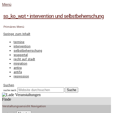
Menü
so_ko_wpt • intervention und selbstbeherrschung
Primäres Menü
Springe zum Inhalt
termine
intervention
selbstbeherrschung
wuppertal
recht auf stadt
migration
antira
antifa
repression
Suchen
suche nach:
Finde
Verstaltungsansicht Navigation