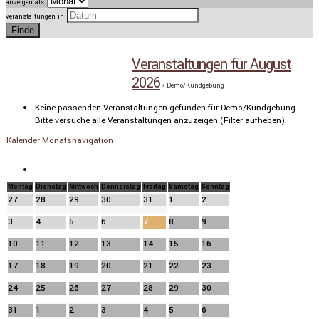
anzeigen als
veranstaltungen in
Veranstaltungen für August
2026
› Demo/Kundgebung
Keine passenden Veranstaltungen gefunden für Demo/Kundgebung.
Bitte versuche alle Veranstaltungen anzuzeigen (Filter aufheben).
Kalender Monatsnavigation
«
Juli
Montag
Dienstag
Mittwoch
Donnerstag
Freitag
Samstag
Sonntag
27
28
29
30
31
1
2
3
4
5
6
7
8
9
10
11
12
13
14
15
16
17
18
19
20
21
22
23
24
25
26
27
28
29
30
31
1
2
3
4
5
6