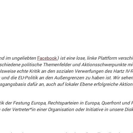
d im ungeliebten
Facebook
) ist eine lose, linke Platt­form vers
ie­dene politi­sche Themen­felder und Aktions­schwer­punkte mitein
s­weise echte Kritik an den sozialen Verwer­fungen des Hartz IV-Reg
nd die EU-Politik an den Außen­grenzen zu haben ist. Wir sehen
gangs­basis dafür an, auch auf lokaler Ebene erfolg­reiche Aktion
tik der Festung Europa, Rechts­par­teien in Europa, Querfront und R
oder Vertreter*in einer Organi­sa­tion oder Initia­tive in unsere D