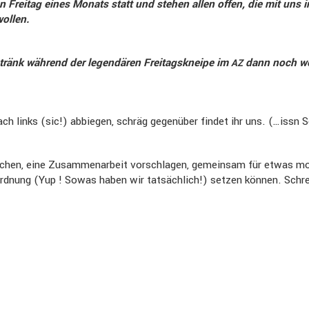
n Freitag eines Monats statt und stehen allen offen, die mit uns
wollen.
änk während der legen­dären Freitags­kneipe im
dann noch wei
AZ
ch links (sic!) abbiegen, schräg gegen­über findet ihr uns. (…issn 
chen, eine Zusam­men­ar­beit vorschlagen, gemeinsam für etwas mob
d­nung (Yup ! Sowas haben wir tatsäch­lich!) setzen können. Schreib