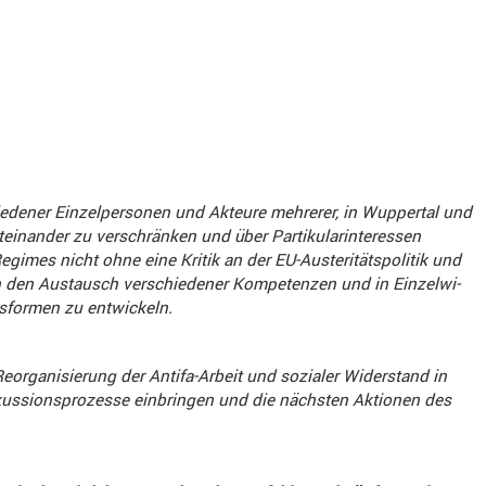
chie­dener Einzel­per­sonen und Akteure mehrerer, in Wuppertal und
­ander zu verschränken und über Parti­ku­lar­in­ter­essen
imes nicht ohne eine Kritik an der EU-Auste­ri­täts­po­litik und
 den Austausch verschie­dener Kompe­tenzen und in Einzel­wi­
s­formen zu entwi­ckeln.
eorga­ni­sie­rung der Antifa-Arbeit und sozialer Wider­stand in
iskus­si­ons­pro­zesse einbringen und die nächsten Aktionen des