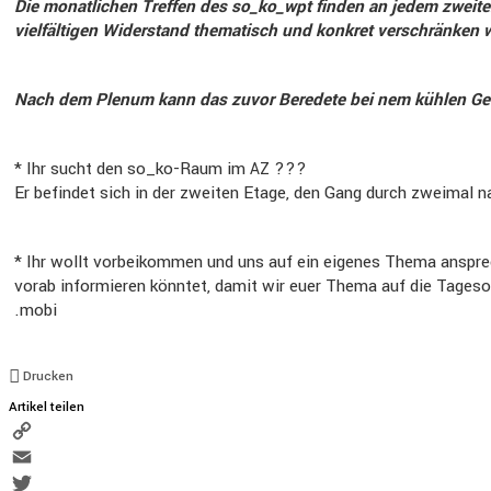
Die monat­li­chen Treffen des so_ko_wpt finden an jedem zweite
vielfäl­tigen Wider­stand thema­tisch und konkret verschränken 
Nach dem Plenum kann das zuvor Beredete bei nem kühlen Getr
* Ihr sucht den so_ko-Raum im
???
AZ
Er befindet sich in der zweiten Etage, den Gang durch zweimal na
* Ihr wollt vorbei­kommen und uns auf ein eigenes Thema anspre­
vorab infor­mieren könntet, damit wir euer Thema auf die Tages­or
.mobi
Drucken
Artikel teilen
Copy
Link
Email