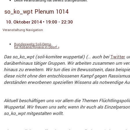
Diese Veranstaltung hat bereits stattgefunden.
so_ko_wpt Plenum 1014
10. Oktober 2014 • 19:00
-
22:30
Veranstaltung Navigation
«
zu
,
,
VA
TTIP
CETA
TISA
Wuppertal
DIE
LINKE
Bundesweite Soli-Demo
für Kobane/Rojava in Ddorf
»
Das so_ko_wpt (soli-komitee wuppertal) (… auch bei
Twitter
un
darüber­hinaus tätiger Gruppen. Wir arbeiten zusammen um versch
hinaus zu erwei­tern. Wir tun dies im Bewusst­sein, dass beispiel
diese nicht ohne den entschlos­senen Kampf gegen Rassismus u
der­ständen erwor­benen spezi­ellen Wissens als notwen­dige Aus
Aktuell beschäf­tigen uns vor allem die Themen Flücht­lings­po­li
Wuppertal. Wir freuen uns sehr, wenn ihr euch als Einzel­person 
so_ko_wpt mitge­stalten wollt.