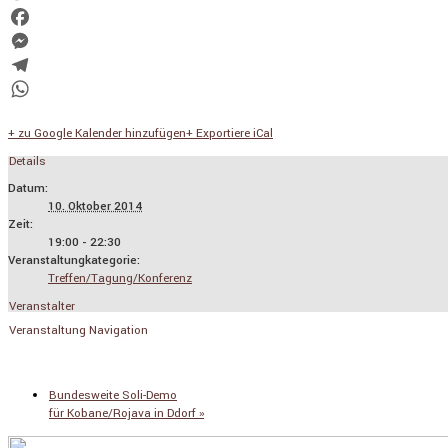
Twitter
Facebook
Messenger
Telegram
WhatsApp
+ zu Google Kalender hinzufügen
+ Exportiere iCal
Details
Datum:
10. Oktober 2014
Zeit:
19:00 - 22:30
Veranstaltungkategorie:
Treffen/Tagung/Konferenz
Veranstalter
Veranstaltung Navigation
«
zu
,
,
VA
TTIP
CETA
TISA
Wuppertal
DIE
LINKE
Bundesweite Soli-Demo
für Kobane/Rojava in Ddorf
»