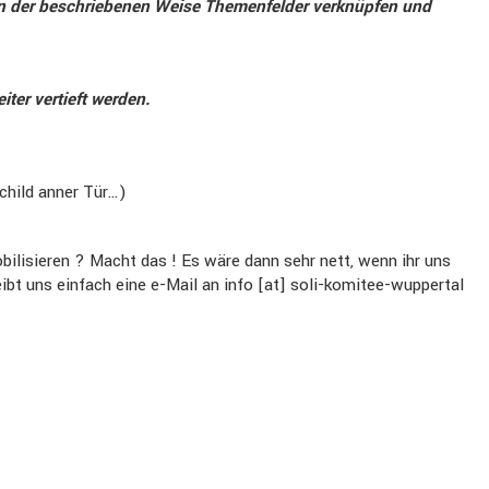
 in der beschrie­benen Weise Themen­felder verknüpfen und
ter vertieft werden.
Schild anner Tür…)
ili­sieren ? Macht das ! Es wäre dann sehr nett, wenn ihr uns
t uns einfach eine e-Mail an info [at] soli​-komitee​-wuppertal​