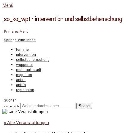
Menü
so_ko_wpt • intervention und selbstbeherrschung
Primäres Menü
Springe zum Inhalt
termine
intervention
selbstbeherrschung
wuppertal
recht auf stadt
migration
antira
antifa
repression
Suchen
suche nach:
« Alle Veranstaltungen