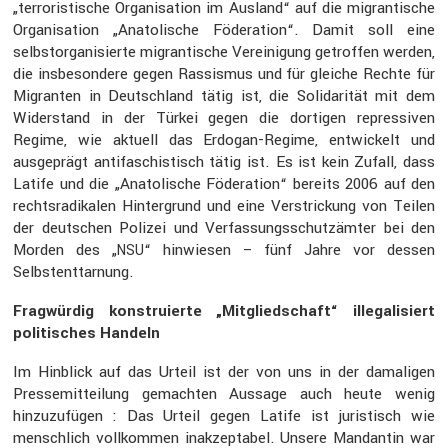
„terro­ris­ti­sche Organi­sa­tion im Ausland“ auf die migran­ti­sche
Organi­sa­tion „Anato­li­sche Födera­tion“. Damit soll eine
selbst­or­ga­ni­sierte migran­ti­sche Verei­ni­gung getroffen werden,
die insbe­son­dere gegen Rassismus und für gleiche Rechte für
Migranten in Deutsch­land tätig ist, die Solida­rität mit dem
Wider­stand in der Türkei gegen die dortigen repres­siven
Regime, wie aktuell das Erdogan-Regime, entwi­ckelt und
ausge­prägt antifa­schis­tisch tätig ist. Es ist kein Zufall, dass
Latife und die „Anato­li­sche Födera­tion“ bereits 2006 auf den
rechts­ra­di­kalen Hinter­grund und eine Verstri­ckung von Teilen
der deutschen Polizei und Verfas­sungs­schutz­ämter bei den
Morden des „
“ hinwiesen – fünf Jahre vor dessen
NSU
Selbstent­tar­nung.
Fragwürdig konstru­ierte „Mitglied­schaft“ illega­li­siert
politi­sches Handeln
Im Hinblick auf das Urteil ist der von uns in der damaligen
Presse­mit­tei­lung gemachten Aussage auch heute wenig
hinzu­zu­fügen : Das Urteil gegen Latife ist juris­tisch wie
mensch­lich vollkommen inakzep­tabel. Unsere Mandantin war