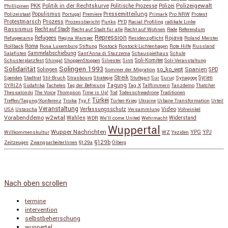
Polizeigewalt
PKK
Politik in der Rechtskurve
Politische Prozesse
Polizei
Phillipinen
Populismus
Pressemitteilung
Polizeistaat
Portugal
Premiere
Primark
Pro NRW
Protest
Protestmarsch
Prozess
Prozessbericht
Punks
PYD
Racial Profiling
radikale Linke
Rassismus
Recht auf Stadt
Recht auf Stadt für alle
Recht auf Wohnen
Rede
Referendum
Repression
Refugees
Rojava
Refugeecamp
Regina Wamper
Residenzpflicht
Roland Meister
Roma
Rollback
Rosa Luxemburg Stiftung
Rostock
Rostock-Lichtenhagen
Rote Hilfe
Russland
Salafisten
Sammelabschiebung
Sant'Anna di Stazzema
Schauspielhaus
Schule
Schusterplatzfest
Shingal
ShoppenStoppen
Silvester
Sinti
Soli-Komitee
Soli-Veranstaltung
Solidarität
Solingen 1993
so_ko_wpt
Solingen
Spanien
SPD
Sommer der Migration
Streik
Spenden
Stadtrat
Stil-Bruch
Strasbourg
Strategie
Stuttgart
Sur
Suruç
Synagoge
Syrien
Tagung
SYRIZA
Südafrika
Tacheles
Tag der Befreiung
Tag X
Talflimmern
Tanzdemo
Thatcher
Thessaloniki
The Voice
Thompson
Time is Up!
Tod
Todesschwadrone
Traditionen
Türkei
Treffen/Tagung/Konferenz
Troika
Typ F
Türkei-Krieg
Ukraine
Urbane Transformation
Urteil
Veranstaltung
Verfassungsschutz
Video
USA
Ustascha
Versammlung
Vohwinkel
w2wtal
Vorabenddemo
Wahlen
Widerstand
WDR
We'll come United
Wehrmacht
Wuppertal
Wupper Nachrichten
YPG
Willkommenskultur
WZ
Yeziden
YPJ
§129b
Zeitzeugen
ZwangsarbeiterInnen
§129a
Ölberg
Copyright © 2026
so_ko_wpt • intervention und selbstbeherrschung
. Alle Rechte vorbehalten.
Catch Base nach
Catch Themes
Nach oben scrollen
termine
intervention
selbstbeherrschung
wuppertal