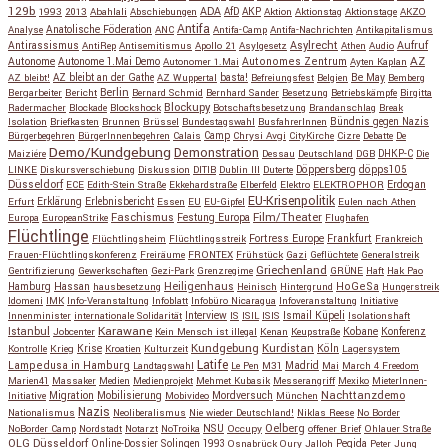
129b
ADA
1993
2013
Abahlali
Abschiebungen
AfD
AKP
Aktion
Aktionstag
Aktionstage
AKZO
Antifa
Anatolische Föderation
Analyse
ANC
Antifa-Camp
Antifa-Nachrichten
Antikapitalismus
Antirassismus
Asylrecht
Aufruf
AntiRep
Antisemitismus
Apollo 21
Asylgesetz
Athen
Audio
AZ
Autonome
Autonome 1.Mai Demo
Autonomes Zentrum
Autonomer 1.Mai
Ayten Kaplan
Be May
AZ bleibt!
AZ bleibt an der Gathe
AZ Wuppertal
basta!
Befreiungsfest
Belgien
Bemberg
Berlin
Bergarbeiter
Bericht
Bernard Schmid
Bernhard Sander
Besetzung
Betriebskämpfe
Birgitta
Blockupy
Radermacher
Blockade
Blockshock
Botschaftsbesetzung
Brandanschlag
Break
Isolation
Briefkasten
Brunnen
Brüssel
Bundestagswahl
BusfahrerInnen
Bündnis gegen Nazis
Bürgerbegehren
BürgerInnenbegehren
Calais
Camp
Chrysi Avgi
CityKirche
Cizre
Debatte
De
Demo/Kundgebung
Demonstration
Maiziére
Dessau
Deutschland
DGB
DHKP-C
Die
Döppersberg
döpps105
LINKE
Diskursverschiebung
Diskussion
DITIB
Dublin III
Duterte
Düsseldorf
Erdogan
ECE
Edith-Stein Straße
Ekkehardstraße
Elberfeld
Elektro
ELEKTROPHOR
EU-Krisenpolitik
Erfurt
Erklärung
Erlebnisbericht
Essen
EU
EU-Gipfel
Eulen nach Athen
Faschismus
Festung Europa
Film/Theater
Europa
EuropeanStrike
Flughafen
Flüchtlinge
Fortress Europe
Frankfurt
Flüchtlingsheim
Flüchtlingsstreik
Frankreich
Frauen-Flüchtlingskonferenz
Freiräume
FRONTEX
Frühstück
Gazi
Geflüchtete
Generalstreik
Griechenland
Gentrifizierung
Gewerkschaften
Gezi-Park
Grenzregime
GRÜNE
Haft
Hak Pao
Hassan
Heiligenhaus
HoGeSa
Hamburg
hausbesetzung
Heinisch
Hintergrund
Hungerstreik
Idomeni
IMK
Info-Veranstaltung
Infoblatt
Infobüro Nicaragua
Infoveranstaltung
Initiative
Interview
Ismail Küpeli
Innenminister
internationale Solidarität
IS
ISIL
ISIS
Isolationshaft
Karawane
Istanbul
Kobane
Jobcenter
Kein Mensch ist illegal
Kenan
Keupstraße
Konferenz
Kundgebung
Kurdistan
Krise
Köln
Kontrolle
Krieg
Kroatien
Kulturzeit
Lagersystem
Latife
Lampedusa in Hamburg
Madrid
Landtagswahl
Le Pen
M31
Mai
March 4 Freedom
Marien41
Massaker
Medien
Medienprojekt
Mehmet Kubasik
Messerangriff
Mexiko
MieterInnen-
Migration
Mobilisierung
Mordversuch
Nachttanzdemo
Initiative
Mobivideo
München
Nazis
Nationalismus
Neoliberalismus
Nie wieder Deutschland!
Niklas Reese
No Border
NSU
Oelberg
NoBorder Camp
Nordstadt
Notarzt
NoTroika
Occupy
offener Brief
Ohlauer Straße
OLG Düsseldorf
Pegida
Online-Dossier Solingen 1993
Osnabrück
Oury Jalloh
Peter Jung