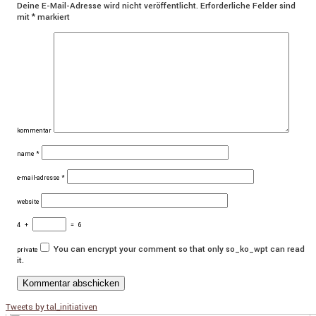
Deine E-Mail-Adresse wird nicht veröffentlicht.
Erforderliche Felder sind
mit
*
markiert
kommentar
name
*
e-mail-adresse
*
website
4
+
=
6
You can encrypt your comment so that only so_ko_wpt can read
private
it.
Tweets by tal_initiativen