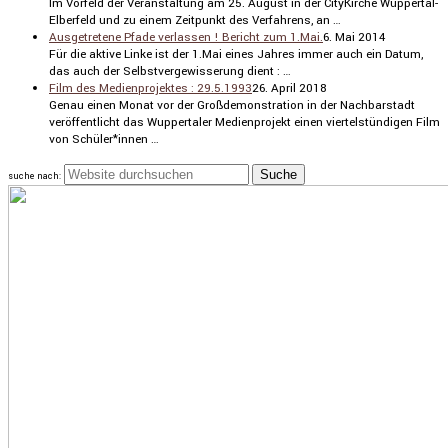
Im Vorfeld der Veran­stal­tung am 25. August in der CityKirche Wuppertal-
Elber­feld und zu einem Zeitpunkt des Verfah­rens, an …
Ausgetretene Pfade verlassen ! Bericht zum 1.Mai.
6. Mai 2014
Für die aktive Linke ist der 1.Mai eines Jahres immer auch ein Datum,
das auch der Selbst­ver­ge­wis­se­rung dient : …
Film des Medienprojektes : 29.5.1993
26. April 2018
Genau einen Monat vor der Großde­mons­tra­tion in der Nachbar­stadt
veröf­fent­licht das Wupper­taler Medien­pro­jekt einen viertel­stün­digen Film
von Schüler*innen …
suche nach: