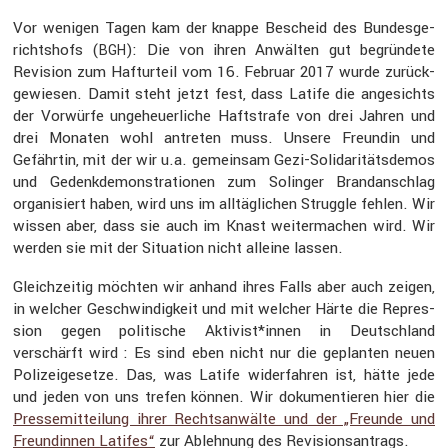
Vor wenigen Tagen kam der knappe Bescheid des Bundes­ge­
richts­hofs (
): Die von ihren Anwälten gut begrün­dete
BGH
Revision zum Haftur­teil vom 16. Februar 2017 wurde zurück­
ge­wiesen. Damit steht jetzt fest, dass Latife die angesichts
der Vorwürfe ungeheu­er­liche Haftstrafe von drei Jahren und
drei Monaten wohl antreten muss. Unsere Freundin und
Gefährtin, mit der wir u.a. gemeinsam Gezi-Solida­ri­täts­demos
und Gedenk­de­mons­tra­tionen zum Solinger Brand­an­schlag
organi­siert haben, wird uns im alltäg­li­chen Struggle fehlen. Wir
wissen aber, dass sie auch im Knast weiter­ma­chen wird. Wir
werden sie mit der Situa­tion nicht alleine lassen.
Gleich­zeitig möchten wir anhand ihres Falls aber auch zeigen,
in welcher Geschwin­dig­keit und mit welcher Härte die Repres­
sion gegen politi­sche Aktivist*innen in Deutsch­land
verschärft wird : Es sind eben nicht nur die geplanten neuen
Polizei­ge­setze. Das, was Latife wider­fahren ist, hätte jede
und jeden von uns trefen können. Wir dokumen­tieren hier die
Presse­mit­tei­lung ihrer Rechts­an­wälte und der „Freunde und
Freun­dinnen Latifes“
zur Ableh­nung des Revisi­ons­an­trags.