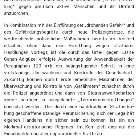
lung“ gegen politisch aktive Menschen und ihr Umfeld
anzuordnen.
In Kombi­na­tion mit der Einfüh­rung der „drohenden Gefahr“ und
des Gefähr­dungs­be­griffs durch neue Polizei­ge­setze, die
weitrei­chende polizei­liche Maßnahmen bereits im Vorfeld
erlauben, ohne dass eine Ermitt­lung wegen straf­barer
Handlungen vorliegt, ist die durch das Urteil gegen Latife
Cenan-Adigüzel erfolgte Auswei­tung der Anwend­bar­keit der
Paragra­phen 129 a+b ein beängs­ti­gender Schritt in eine
vollstän­dige Überwa­chung und Kontrolle der Gesell­schaft.
Zukünftig können somit erste erheb­liche Maßnahmen der
Überwa­chung und Kontrolle von „Gefähr­dern“ zunächst durch
die Polizei angeordnet und dann von Staats­an­walt­schaften
immer häufiger in ausge­dehnte „Terro­ris­mus­er­mitt­lungen“
überführt werden. Die durch eine nachträg­liche Straf­an­dro­
hung geschaf­fene ständige Verun­si­che­rung, sich der Legalität
eigenen Handelns nie sicher sein zu können, ist ein ein
Merkmal dikta­to­ri­scher Regimes. Im Kern zielt dies auf die
Einschüch­te­rung aller opposi­tio­neller Kräfte ab.