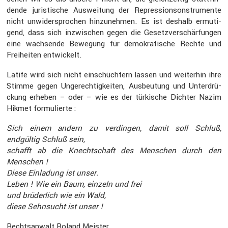
dende juris­ti­sche Auswei­tung der Repres­si­ons­on­stru­mente
nicht unwider­spro­chen hinzu­nehmen. Es ist deshalb ermuti­
gend, dass sich inzwi­schen gegen die Gesetz­ver­schär­fungen
eine wachsende Bewegung für demokra­ti­sche Rechte und
Freiheiten entwi­ckelt.
Latife wird sich nicht einschüch­tern lassen und weiterhin ihre
Stimme gegen Ungerech­tig­keiten, Ausbeu­tung und Unter­drü­
ckung erheben – oder – wie es der türki­sche Dichter Nazim
Hikmet formu­lierte :
Sich einem andern zu verdingen, damit soll Schluß,
endgültig Schluß sein,
schafft ab die Knecht­schaft des Menschen durch den
Menschen !
Diese Einla­dung ist unser.
Leben ! Wie ein Baum, einzeln und frei
und brüder­lich wie ein Wald,
diese Sehnsucht ist unser !
Rechts­an­walt Roland Meister