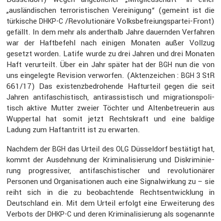
„auslän­di­schen terro­ris­ti­schen Verei­ni­gung“ (gemeint ist die
türki­sche
/Revolutionäre Volks­be­frei­ungs­partei-Front)
DHKP-C
gefällt. In dem mehr als andert­halb Jahre dauernden Verfahren
war der Haftbe­fehl nach einigen Monaten außer Vollzug
gesetzt worden. Latife wurde zu drei Jahren und drei Monaten
Haft verur­teilt. Über ein Jahr später hat der
nun die von
BGH
uns einge­legte Revision verworfen. (Akten­zei­chen :
3 StR
BGH
661/17) Das existenz­be­dro­hende Haftur­teil gegen die seit
Jahren antifa­schis­tisch, antiras­sis­tisch und migra­ti­ons­po­li­
tisch aktive Mutter zweier Töchter und Alten­be­treuerin aus
Wuppertal hat somit jetzt Rechts­kraft und eine baldige
Ladung zum Haftan­tritt ist zu erwarten.
Nachdem der
das Urteil des
Düssel­dorf bestä­tigt hat,
BGH
OLG
kommt der Ausdeh­nung der Krimi­na­li­sie­rung und Diskri­mi­nie­
rung progres­siver, antifa­schis­ti­scher und revolu­tio­närer
Personen und Organi­sa­tionen auch eine Signal­wir­kung zu – sie
reiht sich in die zu beobach­tende Rechts­ent­wick­lung in
Deutsch­land ein. Mit dem Urteil erfolgt eine Erwei­te­rung des
Verbots der
und deren Krimi­na­li­sie­rung als sogenannte
DHKP-C