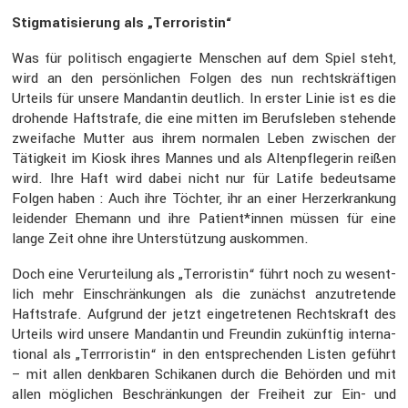
Stigma­ti­sie­rung als „Terro­ristin“
Was für politisch engagierte Menschen auf dem Spiel steht,
wird an den persön­li­chen Folgen des nun rechts­kräf­tigen
Urteils für unsere Mandantin deutlich. In erster Linie ist es die
drohende Haftstrafe, die eine mitten im Berufs­leben stehende
zweifache Mutter aus ihrem normalen Leben zwischen der
Tätig­keit im Kiosk ihres Mannes und als Alten­pfle­gerin reißen
wird. Ihre Haft wird dabei nicht nur für Latife bedeut­same
Folgen haben : Auch ihre Töchter, ihr an einer Herzer­kran­kung
leidender Ehemann und ihre Patient*innen müssen für eine
lange Zeit ohne ihre Unter­stüt­zung auskommen.
Doch eine Verur­tei­lung als „Terro­ristin“ führt noch zu wesent­
lich mehr Einschrän­kungen als die zunächst anzutre­tende
Haftstrafe. Aufgrund der jetzt einge­tre­tenen Rechts­kraft des
Urteils wird unsere Mandantin und Freundin zukünftig inter­na­
tional als „Terrro­ristin“ in den entspre­chenden Listen geführt
– mit allen denkbaren Schikanen durch die Behörden und mit
allen mögli­chen Beschrän­kungen der Freiheit zur Ein- und