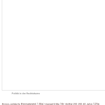
Politik in der Rechtskurve
#occupygezi
1.Mai
129a
#cross_solidarity
1maiwpt
8.Mai
14n
14nWpt
25S
29S
40 Jahre