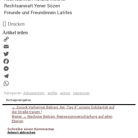
Rechts­an­walt Yener Sözen
Freunde und Freun­dinnen Latifes
Drucken
Artikel teilen
Copy
Link
Email
Twitter
Facebook
Messenger
Telegram
WhatsApp
Kategorien
dokumentiert
,
antifa
,
antira
,
repression
Beitragsnavigation
← Zurück
Vorheriger Beitrag:
Am „Tag X“ unsere Solidarität auf
die Straße tragen !
Weiter →
Nächster Beitrag:
Repressionsverschärfung auf allen
Ebenen
Schreibe einen Kommentar
Antwort abbrechen