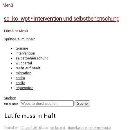
Menü
so_ko_wpt • intervention und selbstbeherrschung
Primäres Menü
Springe zum Inhalt
termine
intervention
selbstbeherrschung
wuppertal
recht auf stadt
migration
antira
antifa
repression
Suchen
suche nach:
Latife muss in Haft
Posted on
17. Juni 2018
Autor
so_ko_wpt
Hinterlasse einen Kommentar