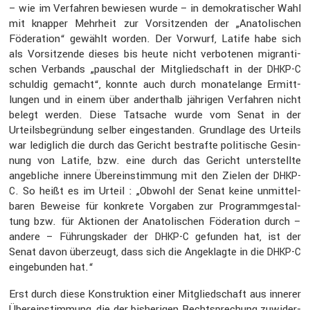
– wie im Verfahren bewiesen wurde – in demokra­ti­scher Wahl
mit knapper Mehrheit zur Vorsit­zenden der „Anato­li­schen
Födera­tion“ gewählt worden. Der Vorwurf, Latife habe sich
als Vorsit­zende dieses bis heute nicht verbo­tenen migran­ti­
schen Verbands „pauschal der Mitglied­schaft in der
DHKP-C
schuldig gemacht“, konnte auch durch monate­lange Ermitt­
lungen und in einem über andert­halb jährigen Verfahren nicht
belegt werden. Diese Tatsache wurde vom Senat in der
Urteils­be­grün­dung selber einge­standen. Grund­lage des Urteils
war ledig­lich die durch das Gericht bestrafte politi­sche Gesin­
nung von Latife, bzw. eine durch das Gericht unter­stellte
angeb­liche innere Überein­stim­mung mit den Zielen der
DHKP-
. So heißt es im Urteil : „Obwohl der Senat keine unmit­tel­
C
baren Beweise für konkrete Vorgaben zur Programm­ge­stal­
tung bzw. für Aktionen der Anato­li­schen Födera­tion durch –
andere – Führungs­kader der
gefunden hat, ist der
DHKP-C
Senat davon überzeugt, dass sich die Angeklagte in die
DHKP-C
einge­bunden hat.“
Erst durch diese Konstruk­tion einer Mitglied­schaft aus innerer
Überein­stim­mung, die der bishe­rigen Recht­spre­chung zuwider­