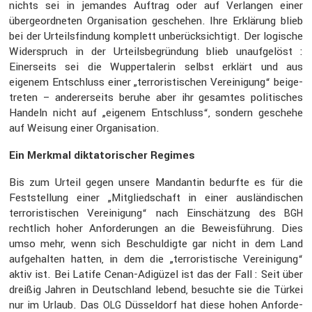
nichts sei in jemandes Auftrag oder auf Verlangen einer
überge­ord­neten Organi­sa­tion geschehen. Ihre Erklä­rung blieb
bei der Urteils­fin­dung komplett unberück­sich­tigt. Der logische
Wider­spruch in der Urteils­be­grün­dung blieb unauf­ge­löst :
Einer­seits sei die Wupper­ta­lerin selbst erklärt und aus
eigenem Entschluss einer „terro­ris­ti­schen Verei­ni­gung“ beige­
treten – anderer­seits beruhe aber ihr gesamtes politi­sches
Handeln nicht auf „eigenem Entschluss“, sondern geschehe
auf Weisung einer Organi­sa­tion.
Ein Merkmal dikta­to­ri­scher Regimes
Bis zum Urteil gegen unsere Mandantin bedurfte es für die
Feststel­lung einer „Mitglied­schaft in einer auslän­di­schen
terro­ris­ti­schen Verei­ni­gung“ nach Einschät­zung des
BGH
recht­lich hoher Anfor­de­rungen an die Beweis­füh­rung. Dies
umso mehr, wenn sich Beschul­digte gar nicht in dem Land
aufge­halten hatten, in dem die „terro­ris­ti­sche Verei­ni­gung“
aktiv ist. Bei Latife Cenan-Adigüzel ist das der Fall : Seit über
dreißig Jahren in Deutsch­land lebend, besuchte sie die Türkei
nur im Urlaub. Das
Düssel­dorf hat diese hohen Anfor­de­
OLG