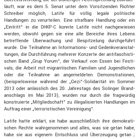
läuft, war es dem 5. Senat unter dem Vorsit­zenden Richter
Schreiber möglich, Latife für völlig legale politi­sche
Handlungen zu verur­teilen. Eine straf­bare Handlung oder ein
„Eintritt“ in die
konnte Latife nicht nachge­wiesen
DHKP-C
werden, obwohl gegen sie eine alle Bereiche ihres Lebens
betref­fende Überwa­chung und Bespit­ze­lung durch­ge­führt
wurde. Die Teilnahme an Infor­ma­tions- und Gedenk­ver­an­stal­
tungen, die Durch­füh­rung mehrerer Konzerte der antifa­schis­ti­
schen Band „Grup Yorum“, der Verkauf von Essen bei Festi­
vals, die Arbeit mit migran­ti­schen Familien und Jugend­li­chen
oder die Teilnahme an angemel­deten Demons­tra­tionen,
(beispiels­weise während der „Gezi“-Solidarität im Sommer
2013 oder anläss­lich des 20. Jahres­tags des Solinger Brand­
an­schlags im Mai 2013), wurden nur durch die fragwürdig
konstru­ierte „Mitglied­schaft“ zu illega­li­sierten Handlungen im
Auftrag einer „terro­ris­ti­schen Verei­ni­gung“.
Latife hatte erklärt, sie habe ausschließ­lich ihre demokra­ti­
schen Rechte wahrge­nommen und alles, was sie getan habe,
habe sie aus eigenem Entschluss und Überzeu­gung getan ;