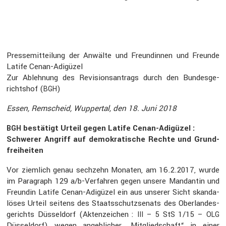
Presse­mit­tei­lung der Anwälte und Freun­dinnen und Freunde
Latife Cenan-Adigüzel
Zur Ableh­nung des Revisi­ons­an­trags durch den Bundes­ge­
richtshof (
)
BGH
Essen, Remscheid, Wuppertal, den 18. Juni 2018
bestä­tigt Urteil g
egen Latife Cenan-Adigüzel :
BGH
Schwerer Angriff auf demokra­ti­sche Rechte und Grund­
frei­heiten
Vor ziemlich genau sechzehn Monaten, am 16.2.2017, wurde
im Paragraph 129 a/b-Verfahren gegen unsere Mandantin und
Freundin Latife Cenan-Adigüzel ein aus unserer Sicht skanda­
löses Urteil seitens des Staats­schutz­se­nats des Oberlan­des­
ge­richts Düssel­dorf (Akten­zei­chen :
– 5 StS 1/15 –
III
OLG
Düssel­dorf) wegen angeb­li­cher „Mitglied­schaft“ in einer