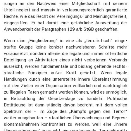
rungen an den Nachweis einer Mitglied­schaft mit seinem
Urteil negiert und massiv in verfas­sungs­recht­lich garan­tierte
Rechte, wie das Recht der Verei­ni­gungs- und Meinungs­frei­heit,
einge­griffen. Er hat damit eine gefähr­liche Auswei­tung der
Anwend­bar­keit der Paragra­phen 129 a/b StGB geschaffen.
Wenn eine „Einglie­de­rung“ in eine als „terro­ris­tisch“ einge­
stufte Gruppe keine konkret nachweis­baren Schritte mehr
voraus­setzt, sondern alleine die legale und immer öffent­liche
Betei­li­gung an Aktivi­täten eines nicht verbo­tenen Verbands
ausreicht, werden funda­men­tale und bislang geltende rechts­
staat­liche Prinzi­pien außer Kraft gesetzt. Wenn legale
Handlungen durch eine unter­stellte innere Überein­stim­mung
mit den Zielen einer Organi­sa­tion willkür­lich und nachträg­lich
zu illegalen Taten gemacht werden können, wird es unmög­lich,
in Betrach­tung der Geset­zes­lage zu handeln. Politi­sche
Betäti­gung ist dann ständig davon bedroht, mit dem vollen
Spektrum der – im Zuge des „Kampfs gegen den Terror“
weiter ausge­bauten – staat­li­chen Überwa­chungs und Repres­
si­ons­maß­nahmen konfron­tiert zu werden, weil eine „innere
Überein­stim­mung“ ausreicht, eine umfas­sende „Terror-Ermitt­