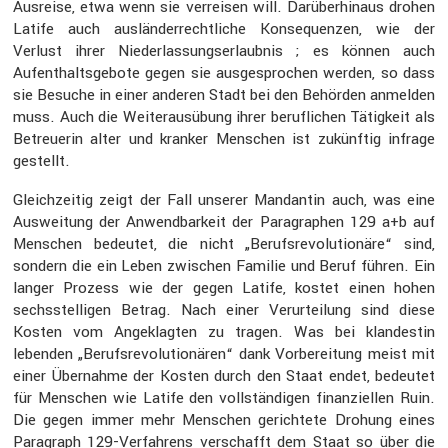
Ausreise, etwa wenn sie verreisen will. Darüber­hinaus drohen
Latife auch auslän­der­recht­liche Konse­quenzen, wie der
Verlust ihrer Nieder­las­sungs­er­laubnis ; es können auch
Aufent­halts­ge­bote gegen sie ausge­spro­chen werden, so dass
sie Besuche in einer anderen Stadt bei den Behörden anmelden
muss. Auch die Weiter­aus­übung ihrer beruf­li­chen Tätig­keit als
Betreuerin alter und kranker Menschen ist zukünftig infrage
gestellt.
Gleich­zeitig zeigt der Fall unserer Mandantin auch, was eine
Auswei­tung der Anwend­bar­keit der Paragra­phen 129 a+b auf
Menschen bedeutet, die nicht „Berufs­re­vo­lu­tio­näre“ sind,
sondern die ein Leben zwischen Familie und Beruf führen. Ein
langer Prozess wie der gegen Latife, kostet einen hohen
sechs­stel­ligen Betrag. Nach einer Verur­tei­lung sind diese
Kosten vom Angeklagten zu tragen. Was bei klandestin
lebenden „Berufs­re­vo­lu­tio­nären“ dank Vorbe­rei­tung meist mit
einer Übernahme der Kosten durch den Staat endet, bedeutet
für Menschen wie Latife den vollstän­digen finan­zi­ellen Ruin.
Die gegen immer mehr Menschen gerich­tete Drohung eines
Paragraph 129-Verfah­rens verschafft dem Staat so über die