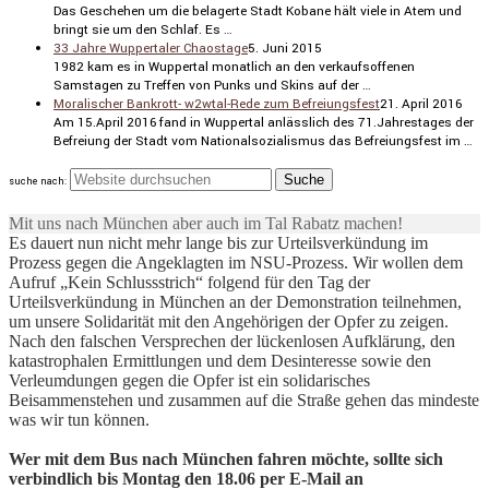
Das Geschehen um die belagerte Stadt Kobane hält viele in Atem und
bringt sie um den Schlaf. Es …
33 Jahre Wuppertaler Chaostage
5. Juni 2015
1982 kam es in Wuppertal monat­lich an den verkaufs­of­fenen
Samstagen zu Treffen von Punks und Skins auf der …
Moralischer Bankrott- w2wtal-Rede zum Befreiungsfest
21. April 2016
Am 15.April 2016 fand in Wuppertal anläss­lich des 71.Jahrestages der
Befreiung der Stadt vom Natio­nal­so­zia­lismus das Befrei­ungs­fest im …
suche nach:
Mit uns nach München aber auch im Tal Rabatz machen!
Es dauert nun nicht mehr lange bis zur Urteilsverkündung im
Prozess gegen die Angeklagten im NSU-Prozess. Wir wollen dem
Aufruf „Kein Schlussstrich“ folgend für den Tag der
Urteilsverkündung in München an der Demonstration teilnehmen,
um unsere Solidarität mit den Angehörigen der Opfer zu zeigen.
Nach den falschen Versprechen der lückenlosen Aufklärung, den
katastrophalen Ermittlungen und dem Desinteresse sowie den
Verleumdungen gegen die Opfer ist ein solidarisches
Beisammenstehen und zusammen auf die Straße gehen das mindeste
was wir tun können.
Wer mit dem Bus nach München fahren möchte, sollte sich
verbindlich bis Montag den 18.06 per E-Mail an