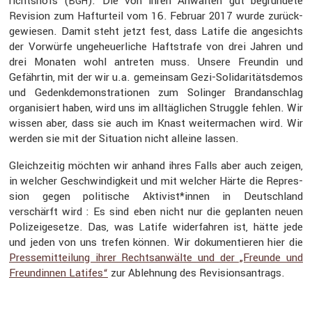
richts­hofs (
): Die von ihren Anwälten gut begrün­dete
BGH
Revision zum Haftur­teil vom 16. Februar 2017 wurde zurück­
ge­wiesen. Damit steht jetzt fest, dass Latife die angesichts
der Vorwürfe ungeheu­er­liche Haftstrafe von drei Jahren und
drei Monaten wohl antreten muss. Unsere Freundin und
Gefährtin, mit der wir u.a. gemeinsam Gezi-Solida­ri­täts­demos
und Gedenk­de­mons­tra­tionen zum Solinger Brand­an­schlag
organi­siert haben, wird uns im alltäg­li­chen Struggle fehlen. Wir
wissen aber, dass sie auch im Knast weiter­ma­chen wird. Wir
werden sie mit der Situa­tion nicht alleine lassen.
Gleich­zeitig möchten wir anhand ihres Falls aber auch zeigen,
in welcher Geschwin­dig­keit und mit welcher Härte die Repres­
sion gegen politi­sche Aktivist*innen in Deutsch­land
verschärft wird : Es sind eben nicht nur die geplanten neuen
Polizei­ge­setze. Das, was Latife wider­fahren ist, hätte jede
und jeden von uns trefen können. Wir dokumen­tieren hier die
Presse­mit­tei­lung ihrer Rechts­an­wälte und der „Freunde und
Freun­dinnen Latifes“
zur Ableh­nung des Revisi­ons­an­trags.