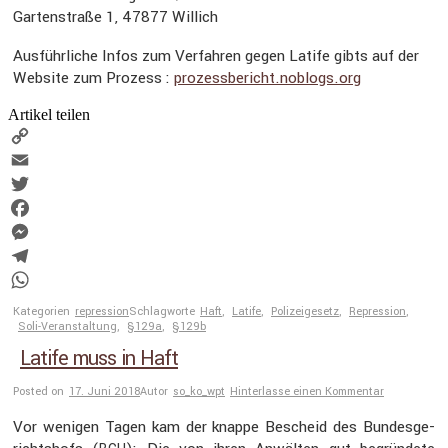
Garten­straße 1, 47877 Willich
Ausführ­liche Infos zum Verfahren gegen Latife gibts auf der
Website zum Prozess :
prozess​be​richt​.noblogs​.org
Artikel teilen
Copy
Link
Email
Twitter
Facebook
Messenger
Telegram
WhatsApp
Kategorien
repression
Schlagworte
Haft
,
Latife
,
Polizeigesetz
,
Repression
,
Soli-Veranstaltung
,
§129a
,
§129b
Latife muss in Haft
Posted on
17. Juni 2018
Autor
so_ko_wpt
Hinterlasse einen Kommentar
Vor wenigen Tagen kam der knappe Bescheid des Bundes­ge­