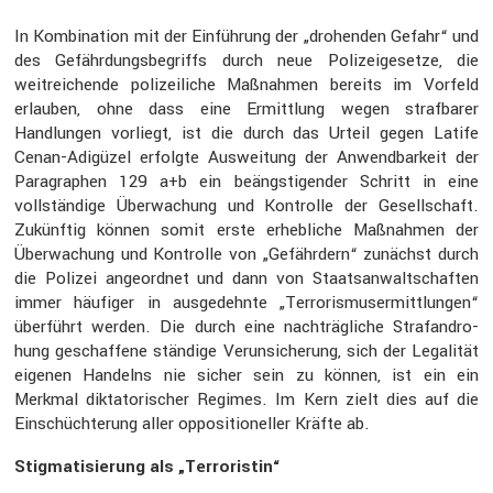
In Kombi­na­tion mit der Einfüh­rung der „drohenden Gefahr“ und
des Gefähr­dungs­be­griffs durch neue Polizei­ge­setze, die
weitrei­chende polizei­liche Maßnahmen bereits im Vorfeld
erlauben, ohne dass eine Ermitt­lung wegen straf­barer
Handlungen vorliegt, ist die durch das Urteil gegen Latife
Cenan-Adigüzel erfolgte Auswei­tung der Anwend­bar­keit der
Paragra­phen 129 a+b ein beängs­ti­gender Schritt in eine
vollstän­dige Überwa­chung und Kontrolle der Gesell­schaft.
Zukünftig können somit erste erheb­liche Maßnahmen der
Überwa­chung und Kontrolle von „Gefähr­dern“ zunächst durch
die Polizei angeordnet und dann von Staats­an­walt­schaften
immer häufiger in ausge­dehnte „Terro­ris­mus­er­mitt­lungen“
überführt werden. Die durch eine nachträg­liche Straf­an­dro­
hung geschaf­fene ständige Verun­si­che­rung, sich der Legalität
eigenen Handelns nie sicher sein zu können, ist ein ein
Merkmal dikta­to­ri­scher Regimes. Im Kern zielt dies auf die
Einschüch­te­rung aller opposi­tio­neller Kräfte ab.
Stigma­ti­sie­rung als „Terro­ristin“