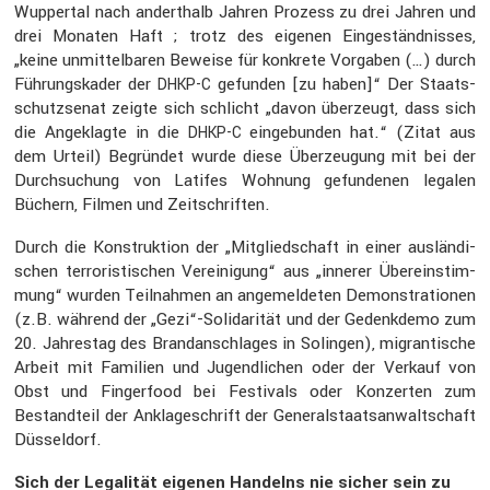
Wuppertal nach andert­halb Jahren Prozess zu drei Jahren und
drei Monaten Haft ; trotz des eigenen Einge­ständ­nisses,
„keine unmit­tel­baren Beweise für konkrete Vorgaben (…) durch
Führungs­kader der
gefunden [zu haben]“ Der Staats­
DHKP-C
schutz­senat zeigte sich schlicht „davon überzeugt, dass sich
die Angeklagte in die
einge­bunden hat.“ (Zitat aus
DHKP-C
dem Urteil) Begründet wurde diese Überzeu­gung mit bei der
Durch­su­chung von Latifes Wohnung gefun­denen legalen
Büchern, Filmen und Zeitschriften.
Durch die Konstruk­tion der „Mitglied­schaft in einer auslän­di­
schen terro­ris­ti­schen Verei­ni­gung“ aus „innerer Überein­stim­
mung“ wurden Teilnahmen an angemel­deten Demons­tra­tionen
(z.B. während der „Gezi“-Solidarität und der Gedenk­demo zum
20. Jahrestag des Brand­an­schlages in Solingen), migran­ti­sche
Arbeit mit Familien und Jugend­li­chen oder der Verkauf von
Obst und Finger­food bei Festi­vals oder Konzerten zum
Bestand­teil der Ankla­ge­schrift der General­staats­an­walt­schaft
Düssel­dorf.
Sich der Legalität eigenen Handelns nie sicher sein zu