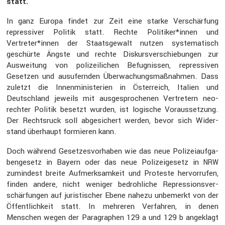
statt.
In ganz Europa findet zur Zeit eine starke Verschär­fung
repres­siver Politik statt. Rechte Politiker*innen und
Vertreter*innen der Staats­ge­walt nutzen syste­ma­tisch
geschürte Ängste und rechte Diskurs­ver­schie­bungen zur
Auswei­tung von polizei­li­chen Befug­nissen, repres­siven
Gesetzen und ausufernden Überwa­chungs­maß­nahmen. Dass
zuletzt die Innen­mi­nis­te­rien in Öster­reich, Italien und
Deutsch­land jeweils mit ausge­spro­chenen Vertre­tern neo-
rechter Politik besetzt wurden, ist logische Voraus­set­zung.
Der Rechts­ruck soll abgesi­chert werden, bevor sich Wider­
stand überhaupt formieren kann.
Doch während Geset­zes­vor­haben wie das neue Polizei­auf­ga­
ben­ge­setz in Bayern oder das neue Polizei­ge­setz in
NRW
zumin­dest breite Aufmerk­sam­keit und Proteste hervor­rufen,
finden andere, nicht weniger bedroh­liche Repres­si­ons­ver­
schär­fungen auf juris­ti­scher Ebene nahezu unbemerkt von der
Öffent­lich­keit statt. In mehreren Verfahren, in denen
Menschen wegen der Paragra­phen 129 a und 129 b angeklagt