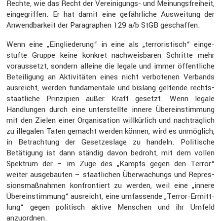
Rechte, wie das Recht der Verei­ni­gungs- und Meinungs­frei­heit,
einge­griffen. Er hat damit eine gefähr­liche Auswei­tung der
Anwend­bar­keit der Paragra­phen 129 a/b StGB geschaffen.
Wenn eine „Einglie­de­rung“ in eine als „terro­ris­tisch“ einge­
stufte Gruppe keine konkret nachweis­baren Schritte mehr
voraus­setzt, sondern alleine die legale und immer öffent­liche
Betei­li­gung an Aktivi­täten eines nicht verbo­tenen Verbands
ausreicht, werden funda­men­tale und bislang geltende rechts­
staat­liche Prinzi­pien außer Kraft gesetzt. Wenn legale
Handlungen durch eine unter­stellte innere Überein­stim­mung
mit den Zielen einer Organi­sa­tion willkür­lich und nachträg­lich
zu illegalen Taten gemacht werden können, wird es unmög­lich,
in Betrach­tung der Geset­zes­lage zu handeln. Politi­sche
Betäti­gung ist dann ständig davon bedroht, mit dem vollen
Spektrum der – im Zuge des „Kampfs gegen den Terror“
weiter ausge­bauten – staat­li­chen Überwa­chungs und Repres­
si­ons­maß­nahmen konfron­tiert zu werden, weil eine „innere
Überein­stim­mung“ ausreicht, eine umfas­sende „Terror-Ermitt­
lung“ gegen politisch aktive Menschen und ihr Umfeld
anzuordnen.