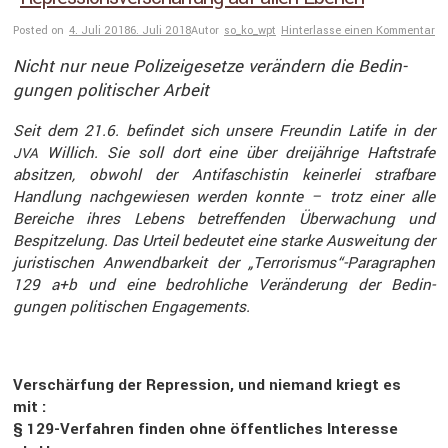
Posted on
4. Juli 2018
6. Juli 2018
Autor
so_ko_wpt
Hinterlasse einen Kommentar
Nicht nur neue Polizei­ge­setze verän­dern die Bedin­
gungen politi­scher Arbeit
Seit dem 21.6. befindet sich unsere Freundin Latife in der
Willich. Sie soll dort eine über dreijäh­rige Haftstrafe
JVA
absitzen, obwohl der Antifa­schistin keinerlei straf­bare
Handlung nachge­wiesen werden konnte – trotz einer alle
Bereiche ihres Lebens betref­fenden Überwa­chung und
Bespit­ze­lung. Das Urteil bedeutet eine starke Auswei­tung der
juris­ti­schen Anwend­bar­keit der „Terrorismus“-Paragraphen
129 a+b und eine bedroh­liche Verän­de­rung der Bedin­
gungen politi­schen Engage­ments.
Verschär­fung der Repres­sion, und niemand kriegt es
mit :
§ 129-Verfahren finden ohne öffent­li­ches Inter­esse