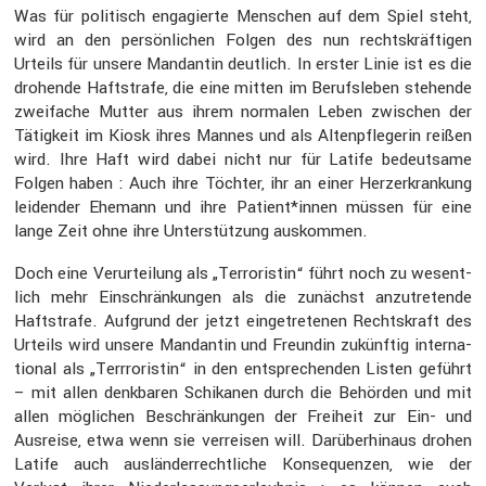
Was für politisch engagierte Menschen auf dem Spiel steht,
wird an den persön­li­chen Folgen des nun rechts­kräf­tigen
Urteils für unsere Mandantin deutlich. In erster Linie ist es die
drohende Haftstrafe, die eine mitten im Berufs­leben stehende
zweifache Mutter aus ihrem normalen Leben zwischen der
Tätig­keit im Kiosk ihres Mannes und als Alten­pfle­gerin reißen
wird. Ihre Haft wird dabei nicht nur für Latife bedeut­same
Folgen haben : Auch ihre Töchter, ihr an einer Herzer­kran­kung
leidender Ehemann und ihre Patient*innen müssen für eine
lange Zeit ohne ihre Unter­stüt­zung auskommen.
Doch eine Verur­tei­lung als „Terro­ristin“ führt noch zu wesent­
lich mehr Einschrän­kungen als die zunächst anzutre­tende
Haftstrafe. Aufgrund der jetzt einge­tre­tenen Rechts­kraft des
Urteils wird unsere Mandantin und Freundin zukünftig inter­na­
tional als „Terrro­ristin“ in den entspre­chenden Listen geführt
– mit allen denkbaren Schikanen durch die Behörden und mit
allen mögli­chen Beschrän­kungen der Freiheit zur Ein- und
Ausreise, etwa wenn sie verreisen will. Darüber­hinaus drohen
Latife auch auslän­der­recht­liche Konse­quenzen, wie der