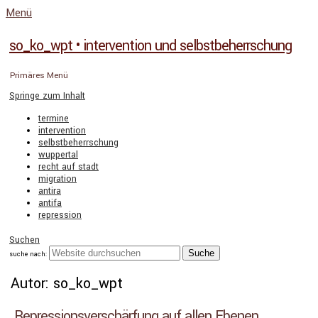
Menü
so_ko_wpt • intervention und selbstbeherrschung
Primäres Menü
Springe zum Inhalt
termine
intervention
selbstbeherrschung
wuppertal
recht auf stadt
migration
antira
antifa
repression
Suchen
suche nach:
Autor:
so_ko_wpt
Repressionsverschärfung auf allen Ebenen