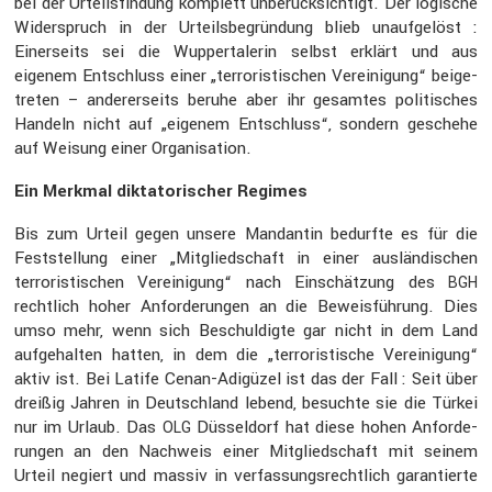
bei der Urteils­fin­dung komplett unberück­sich­tigt. Der logische
Wider­spruch in der Urteils­be­grün­dung blieb unauf­ge­löst :
Einer­seits sei die Wupper­ta­lerin selbst erklärt und aus
eigenem Entschluss einer „terro­ris­ti­schen Verei­ni­gung“ beige­
treten – anderer­seits beruhe aber ihr gesamtes politi­sches
Handeln nicht auf „eigenem Entschluss“, sondern geschehe
auf Weisung einer Organi­sa­tion.
Ein Merkmal dikta­to­ri­scher Regimes
Bis zum Urteil gegen unsere Mandantin bedurfte es für die
Feststel­lung einer „Mitglied­schaft in einer auslän­di­schen
terro­ris­ti­schen Verei­ni­gung“ nach Einschät­zung des
BGH
recht­lich hoher Anfor­de­rungen an die Beweis­füh­rung. Dies
umso mehr, wenn sich Beschul­digte gar nicht in dem Land
aufge­halten hatten, in dem die „terro­ris­ti­sche Verei­ni­gung“
aktiv ist. Bei Latife Cenan-Adigüzel ist das der Fall : Seit über
dreißig Jahren in Deutsch­land lebend, besuchte sie die Türkei
nur im Urlaub. Das
Düssel­dorf hat diese hohen Anfor­de­
OLG
rungen an den Nachweis einer Mitglied­schaft mit seinem
Urteil negiert und massiv in verfas­sungs­recht­lich garan­tierte