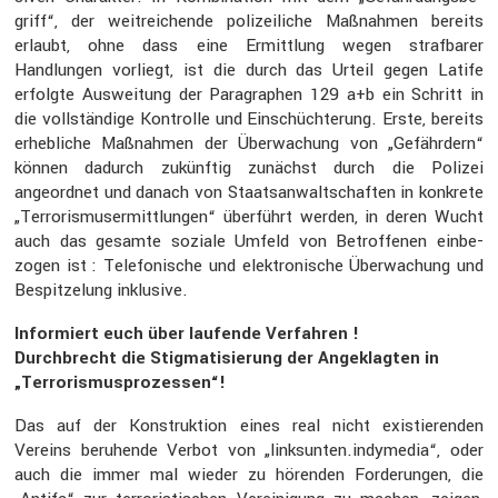
griff“, der weitrei­chende polizei­liche Maßnahmen bereits
erlaubt, ohne dass eine Ermitt­lung wegen straf­barer
Handlungen vorliegt, ist die durch das Urteil gegen Latife
erfolgte Auswei­tung der Paragra­phen 129 a+b ein Schritt in
die vollstän­dige Kontrolle und Einschüch­te­rung. Erste, bereits
erheb­liche Maßnahmen der Überwa­chung von „Gefähr­dern“
können dadurch zukünftig zunächst durch die Polizei
angeordnet und danach von Staats­an­walt­schaften in konkrete
„Terro­ris­mus­er­mitt­lungen“ überführt werden, in deren Wucht
auch das gesamte soziale Umfeld von Betrof­fenen einbe­
zogen ist : Telefo­ni­sche und elektro­ni­sche Überwa­chung und
Bespit­ze­lung inklu­sive.
Infor­miert euch über laufende Verfahren !
Durch­brecht die Stigma­ti­sie­rung der Angeklagten in
„Terro­ris­mus­pro­zessen“!
Das auf der Konstruk­tion eines real nicht existie­renden
Vereins beruhende Verbot von „linksunten.indymedia“, oder
auch die immer mal wieder zu hörenden Forde­rungen, die