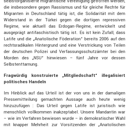
selbst­or­ga­ni­sierte migran­ti­sche Verei­ni­gung getroffen werden,
die insbe­son­dere gegen Rassismus und für gleiche Rechte für
Migranten in Deutsch­land tätig ist, die Solida­rität mit dem
Wider­stand in der Türkei gegen die dortigen repres­siven
Regime, wie aktuell das Erdogan-Regime, entwi­ckelt und
ausge­prägt antifa­schis­tisch tätig ist. Es ist kein Zufall, dass
Latife und die „Anato­li­sche Födera­tion“ bereits 2006 auf den
rechts­ra­di­kalen Hinter­grund und eine Verstri­ckung von Teilen
der deutschen Polizei und Verfas­sungs­schutz­ämter bei den
Morden des „
“ hinwiesen – fünf Jahre vor dessen
NSU
Selbstent­tar­nung.
Fragwürdig konstru­ierte „Mitglied­schaft“ illega­li­siert
politi­sches Handeln
Im Hinblick auf das Urteil ist der von uns in der damaligen
Presse­mit­tei­lung gemachten Aussage auch heute wenig
hinzu­zu­fügen : Das Urteil gegen Latife ist juris­tisch wie
mensch­lich vollkommen inakzep­tabel. Unsere Mandantin war
– wie im Verfahren bewiesen wurde – in demokra­ti­scher Wahl
mit knapper Mehrheit zur Vorsit­zenden der „Anato­li­schen