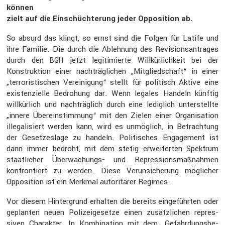
können
zielt auf die Einschüch­te­rung jeder Opposi­tion ab.
So absurd das klingt, so ernst sind die Folgen für Latife und
ihre Familie. Die durch die Ableh­nung des Revisi­ons­an­trages
durch den
jetzt legiti­mierte Willkür­lich­keit bei der
BGH
Konstruk­tion einer nachträg­li­chen „Mitglied­schaft“ in einer
„terro­ris­ti­schen Verei­ni­gung“ stellt für politisch Aktive eine
existen­zi­elle Bedro­hung dar. Wenn legales Handeln künftig
willkür­lich und nachträg­lich durch eine ledig­lich unter­stellte
„innere Überein­stim­mung“ mit den Zielen einer Organi­sa­tion
illega­li­siert werden kann, wird es unmög­lich, in Betrach­tung
der Geset­zes­lage zu handeln. Politi­sches Engage­ment ist
dann immer bedroht, mit dem stetig erwei­terten Spektrum
staat­li­cher Überwa­chungs- und Repres­si­ons­maß­nahmen
konfron­tiert zu werden. Diese Verun­si­che­rung mögli­cher
Opposi­tion ist ein Merkmal autori­tärer Regimes.
Vor diesem Hinter­grund erhalten die bereits einge­führten oder
geplanten neuen Polizei­ge­setze einen zusätz­li­chen repres­
siven Charakter. In Kombi­na­tion mit dem „Gefähr­dungs­be­