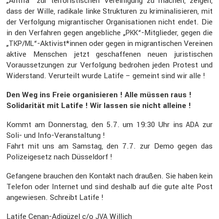
„Antifa“ zur terro­ris­ti­schen Verei­ni­gung zu machen, zeigen,
dass der Wille, radikale linke Struk­turen zu krimi­na­li­sieren, mit
der Verfol­gung migran­ti­scher Organi­sa­tionen nicht endet. Die
in den Verfahren gegen angeb­liche „
“-Mitglieder, gegen die
PKK
„
/
“-Aktivist*innen oder gegen in migran­ti­schen Vereinen
TKP
ML
aktive Menschen jetzt geschaf­fenen neuen juris­ti­schen
Voraus­set­zungen zur Verfol­gung bedrohen jeden Protest und
Wider­stand. Verur­teilt wurde Latife – gemeint sind wir alle !
Den Weg ins Freie organi­sieren ! Alle müssen raus !
Solida­rität mit Latife ! Wir lassen sie nicht alleine !
Kommt am Donnerstag, den 5.7. um 19:30 Uhr ins
zur
ADA
Soli- und Info-Veran­stal­tung !
Fahrt mit uns am Samstag, den 7.7. zur Demo gegen das
Polizei­ge­setz nach Düssel­dorf !
Gefan­gene brauchen den Kontakt nach draußen. Sie haben kein
Telefon oder Internet und sind deshalb auf die gute alte Post
angewiesen. Schreibt Latife !
Latife Cenan-Adigüzel c/o
Willich
JVA