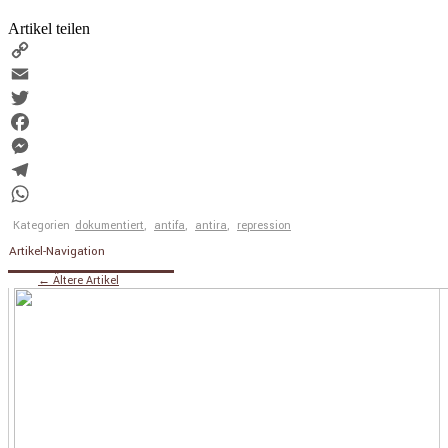
Artikel teilen
Copy
Link
Email
Twitter
Facebook
Messenger
Telegram
WhatsApp
Kategorien
dokumentiert
,
antifa
,
antira
,
repression
Artikel-Navigation
←
Ältere Artikel