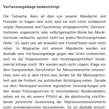
Verfas­sungs­klage beabsich­tigt
Die Tatsache, dass all dies von unserer Mandantin und
Freundin zu tragen sein wird, weil sie sich stets solida­risch
zeigte, Rassismus und Faschismus entge­gen­stellte, Demons­
tra­tionen organi­sierte oder selbst­ge­machte Börek bei Musik­
fes­ti­vals verkaufte, spricht nicht nur jedem Rechts­emp­finden
Hohn : Es lässt uns als Anwälte und Freund*innen auch nicht
ruhen. In Absprache mit unserer Mandantin werden wir
deshalb eine Verfas­sungs­klage gegen das Urteil vorbe­reiten,
weil es die Organi­sa­tions- und Verei­ni­gungs­frei­heit funda­
mental infrage stellt. Wir werden auch nicht zögern, Klage vor
dem Europäi­schen Gerichtshof für Menschen­rechte einzu­rei­
chen, weil wir in dem Urteil eine Gefahr für die Meinungs­frei­
heit und die Freiheit zur politi­schen Betäti­gung sehen. Gerade
vor dem Hinter­gund weiterer legis­la­tiver Verschär­fungen wie
den neuen Polizei­ge­setzen in verschie­denen Bundes­län­dern,
sehen wir es als unsere Pflicht an, die gleich­zeitig statt­fin­
dende juris­ti­sche Auswei­tung der Repres­si­ons­on­stru­mente
nicht unwider­spro­chen hinzu­nehmen. Es ist deshalb ermuti­