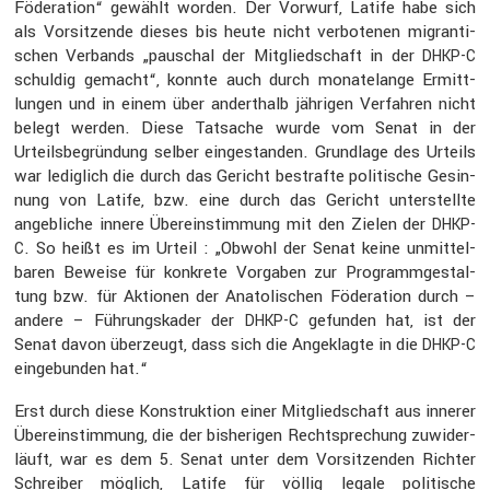
Födera­tion“ gewählt worden. Der Vorwurf, Latife habe sich
als Vorsit­zende dieses bis heute nicht verbo­tenen migran­ti­
schen Verbands „pauschal der Mitglied­schaft in der
DHKP-C
schuldig gemacht“, konnte auch durch monate­lange Ermitt­
lungen und in einem über andert­halb jährigen Verfahren nicht
belegt werden. Diese Tatsache wurde vom Senat in der
Urteils­be­grün­dung selber einge­standen. Grund­lage des Urteils
war ledig­lich die durch das Gericht bestrafte politi­sche Gesin­
nung von Latife, bzw. eine durch das Gericht unter­stellte
angeb­liche innere Überein­stim­mung mit den Zielen der
DHKP-
. So heißt es im Urteil : „Obwohl der Senat keine unmit­tel­
C
baren Beweise für konkrete Vorgaben zur Programm­ge­stal­
tung bzw. für Aktionen der Anato­li­schen Födera­tion durch –
andere – Führungs­kader der
gefunden hat, ist der
DHKP-C
Senat davon überzeugt, dass sich die Angeklagte in die
DHKP-C
einge­bunden hat.“
Erst durch diese Konstruk­tion einer Mitglied­schaft aus innerer
Überein­stim­mung, die der bishe­rigen Recht­spre­chung zuwider­
läuft, war es dem 5. Senat unter dem Vorsit­zenden Richter
Schreiber möglich, Latife für völlig legale politi­sche