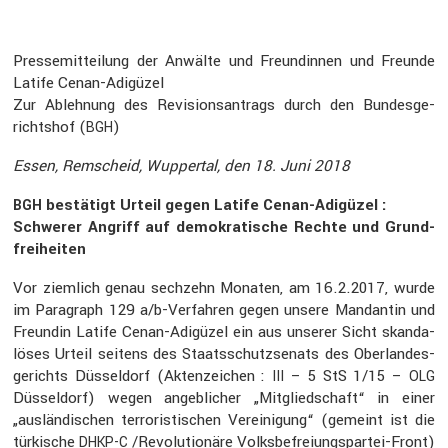
Presse­mit­tei­lung der Anwälte und Freun­dinnen und Freunde
Latife Cenan-Adigüzel
Zur Ableh­nung des Revisi­ons­an­trags durch den Bundes­ge­
richtshof (
)
BGH
Essen, Remscheid, Wuppertal, den 18. Juni 2018
bestä­tigt Urteil g
egen Latife Cenan-Adigüzel :
BGH
Schwerer Angriff auf demokra­ti­sche Rechte und Grund­
frei­heiten
Vor ziemlich genau sechzehn Monaten, am 16.2.2017, wurde
im Paragraph 129 a/b-Verfahren gegen unsere Mandantin und
Freundin Latife Cenan-Adigüzel ein aus unserer Sicht skanda­
löses Urteil seitens des Staats­schutz­se­nats des Oberlan­des­
ge­richts Düssel­dorf (Akten­zei­chen :
– 5 StS 1/15 –
III
OLG
Düssel­dorf) wegen angeb­li­cher „Mitglied­schaft“ in einer
„auslän­di­schen terro­ris­ti­schen Verei­ni­gung“ (gemeint ist die
türki­sche
/Revolutionäre Volks­be­frei­ungs­partei-Front)
DHKP-C