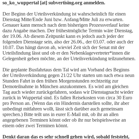
so_ko_wuppertal [at] subvertising.org anmelden.
Der Beginn der Urteilsverkündung ist wahrscheinlich für einen
Dienstag Mitte/Ende Juni bzw. Anfang/Mitte Juli zu erwarten.
Genauer kann mensch nach dem bisherigen Prozessverlauf keine
dazu Angabe machen. Der frühestmögliche Termin wäre Dienstag,
der 19.06. Ab diesem Zeitpunkt kann es jedoch auch jeder der
folgenden Dienstage sein, also der 26.06., der 03.07. oder auch der
10.07. Das hängt davon ab, wieviel Zeit sich der Senat mit der
Urteilsfindung lässt und ob er den Nebenklagevertreter*innen die
Gelegenheit geben möchte, an der Urteilsverkündung teilzunehmen.
Die geplante Busfahrtaus dem Tal wird am Vorband des Beginns
der Urteilsverkündung gegen 21/22 Uhr starten um nach etwa neun
Stunden Fahrt in den frühen Morgenstunden rechtzeitig zur
Demoteilnahme in München anzukommen. Es wird am gleichen
Tag auch wieder zurückgefahren, sodass wir Dienstagnacht wieder
zurück in Wuppertal sind. Es fallen Reisekosten von circa 30 Euro
pro Person an. (Wenn das ein Hindernis darstellen sollte, ihr aber
unbedingt mitfahren wollt, lässt sich darüber auch gemeinsam
sprechen.) Bitte teilt uns in eurer E-Mail mit, ob ihr an allen
angegebenen Terminen könnt oder ob ihr nur beispielsweise an
einem oder zwei Terminen könnt.
Denkt daran das es sehr schnell gehen wird, sobald feststeht,