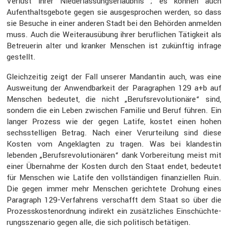
Verlust ihrer Nieder­las­sungs­er­laubnis ; es können auch
Aufent­halts­ge­bote gegen sie ausge­spro­chen werden, so dass
sie Besuche in einer anderen Stadt bei den Behörden anmelden
muss. Auch die Weiter­aus­übung ihrer beruf­li­chen Tätig­keit als
Betreuerin alter und kranker Menschen ist zukünftig infrage
gestellt.
Gleich­zeitig zeigt der Fall unserer Mandantin auch, was eine
Auswei­tung der Anwend­bar­keit der Paragra­phen 129 a+b auf
Menschen bedeutet, die nicht „Berufs­re­vo­lu­tio­näre“ sind,
sondern die ein Leben zwischen Familie und Beruf führen. Ein
langer Prozess wie der gegen Latife, kostet einen hohen
sechs­stel­ligen Betrag. Nach einer Verur­tei­lung sind diese
Kosten vom Angeklagten zu tragen. Was bei klandestin
lebenden „Berufs­re­vo­lu­tio­nären“ dank Vorbe­rei­tung meist mit
einer Übernahme der Kosten durch den Staat endet, bedeutet
für Menschen wie Latife den vollstän­digen finan­zi­ellen Ruin.
Die gegen immer mehr Menschen gerich­tete Drohung eines
Paragraph 129-Verfah­rens verschafft dem Staat so über die
Prozess­kos­ten­ord­nung indirekt ein zusätz­li­ches Einschüch­te­
rungs­sze­nario gegen alle, die sich politisch betätigen.