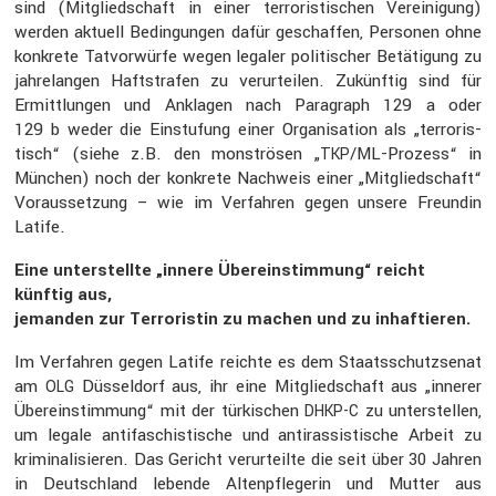
sind (Mitglied­schaft in einer terro­ris­ti­schen Verei­ni­gung)
werden aktuell Bedin­gungen dafür geschaffen, Personen ohne
konkrete Tatvor­würfe wegen legaler politi­scher Betäti­gung zu
jahre­langen Haftstrafen zu verur­teilen. Zukünftig sind für
Ermitt­lungen und Anklagen nach Paragraph 129 a oder
129 b weder die Einstu­fung einer Organi­sa­tion als „terro­ris­
tisch“ (siehe z.B. den monströsen „
/ML-Prozess“ in
TKP
München) noch der konkrete Nachweis einer „Mitglied­schaft“
Voraus­set­zung – wie im Verfahren gegen unsere Freundin
Latife.
Eine unter­stellte „innere Überein­stim­mung“ reicht
künftig aus,
jemanden zur Terro­ristin zu machen und zu inhaf­tieren.
Im Verfahren gegen Latife reichte es dem Staats­schutz­senat
am
Düssel­dorf aus, ihr eine Mitglied­schaft aus „innerer
OLG
Überein­stim­mung“ mit der türki­schen
zu unter­stellen,
DHKP-C
um legale antifa­schis­ti­sche und antiras­sis­ti­sche Arbeit zu
krimi­na­li­sieren. Das Gericht verur­teilte die seit über 30 Jahren
in Deutsch­land lebende Alten­pfle­gerin und Mutter aus