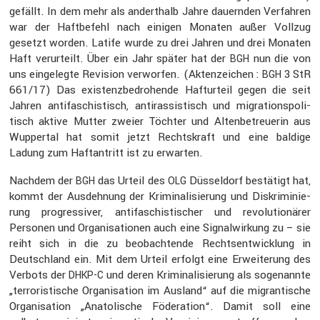
gefällt. In dem mehr als andert­halb Jahre dauernden Verfahren
war der Haftbe­fehl nach einigen Monaten außer Vollzug
gesetzt worden. Latife wurde zu drei Jahren und drei Monaten
Haft verur­teilt. Über ein Jahr später hat der
nun die von
BGH
uns einge­legte Revision verworfen. (Akten­zei­chen :
3 StR
BGH
661/17) Das existenz­be­dro­hende Haftur­teil gegen die seit
Jahren antifa­schis­tisch, antiras­sis­tisch und migra­ti­ons­po­li­
tisch aktive Mutter zweier Töchter und Alten­be­treuerin aus
Wuppertal hat somit jetzt Rechts­kraft und eine baldige
Ladung zum Haftan­tritt ist zu erwarten.
Nachdem der
das Urteil des
Düssel­dorf bestä­tigt hat,
BGH
OLG
kommt der Ausdeh­nung der Krimi­na­li­sie­rung und Diskri­mi­nie­
rung progres­siver, antifa­schis­ti­scher und revolu­tio­närer
Personen und Organi­sa­tionen auch eine Signal­wir­kung zu – sie
reiht sich in die zu beobach­tende Rechts­ent­wick­lung in
Deutsch­land ein. Mit dem Urteil erfolgt eine Erwei­te­rung des
Verbots der
und deren Krimi­na­li­sie­rung als sogenannte
DHKP-C
„terro­ris­ti­sche Organi­sa­tion im Ausland“ auf die migran­ti­sche
Organi­sa­tion „Anato­li­sche Födera­tion“. Damit soll eine