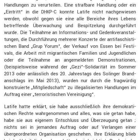
Handlungen zu verur­teilen. Eine straf­bare Handlung oder ein
„Eintritt“ in die
konnte Latife nicht nachge­wiesen
DHKP-C
werden, obwohl gegen sie eine alle Bereiche ihres Lebens
betref­fende Überwa­chung und Bespit­ze­lung durch­ge­führt
wurde. Die Teilnahme an Infor­ma­tions- und Gedenk­ver­an­stal­
tungen, die Durch­füh­rung mehrerer Konzerte der antifa­schis­ti­
schen Band „Grup Yorum“, der Verkauf von Essen bei Festi­
vals, die Arbeit mit migran­ti­schen Familien und Jugend­li­chen
oder die Teilnahme an angemel­deten Demons­tra­tionen,
(beispiels­weise während der „Gezi“-Solidarität im Sommer
2013 oder anläss­lich des 20. Jahres­tags des Solinger Brand­
an­schlags im Mai 2013), wurden nur durch die fragwürdig
konstru­ierte „Mitglied­schaft“ zu illega­li­sierten Handlungen im
Auftrag einer „terro­ris­ti­schen Verei­ni­gung“.
Latife hatte erklärt, sie habe ausschließ­lich ihre demokra­ti­
schen Rechte wahrge­nommen und alles, was sie getan habe,
habe sie aus eigenem Entschluss und Überzeu­gung getan ;
nichts sei in jemandes Auftrag oder auf Verlangen einer
überge­ord­neten Organi­sa­tion geschehen. Ihre Erklä­rung blieb