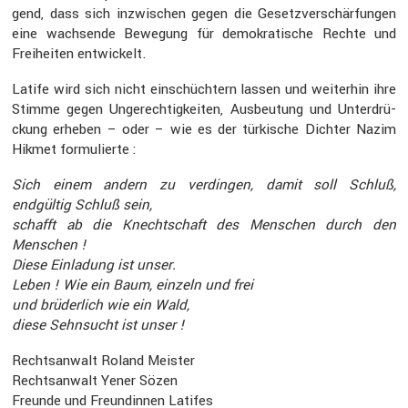
gend, dass sich inzwi­schen gegen die Gesetz­ver­schär­fungen
eine wachsende Bewegung für demokra­ti­sche Rechte und
Freiheiten entwi­ckelt.
Latife wird sich nicht einschüch­tern lassen und weiterhin ihre
Stimme gegen Ungerech­tig­keiten, Ausbeu­tung und Unter­drü­
ckung erheben – oder – wie es der türki­sche Dichter Nazim
Hikmet formu­lierte :
Sich einem andern zu verdingen, damit soll Schluß,
endgültig Schluß sein,
schafft ab die Knecht­schaft des Menschen durch den
Menschen !
Diese Einla­dung ist unser.
Leben ! Wie ein Baum, einzeln und frei
und brüder­lich wie ein Wald,
diese Sehnsucht ist unser !
Rechts­an­walt Roland Meister
Rechts­an­walt Yener Sözen
Freunde und Freun­dinnen Latifes