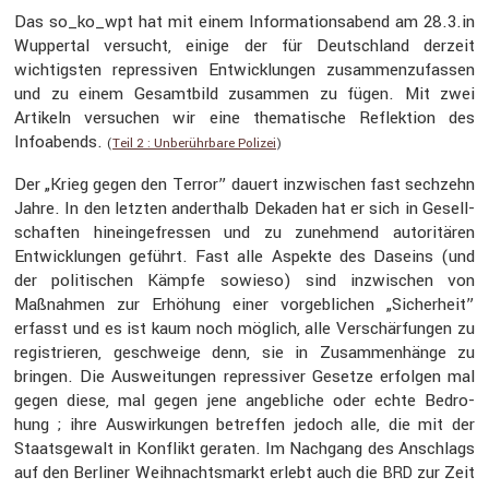
Das so_ko_wpt hat mit einem Infor­ma­ti­ons­abend am 28.3.in
Wuppertal versucht, einige der für Deutsch­land derzeit
wichtigsten repres­siven Entwick­lungen zusam­men­zu­fassen
und zu einem Gesamt­bild zusammen zu fügen. Mit zwei
Artikeln versu­chen wir eine thema­ti­sche Reflek­tion des
Infoabends.
(
Teil 2 : Unberühr­bare Polizei
)
Der „Krieg gegen den Terror” dauert inzwi­schen fast sechzehn
Jahre. In den letzten andert­halb Dekaden hat er sich in Gesell­
schaften hinein­ge­fressen und zu zuneh­mend autori­tären
Entwick­lungen geführt. Fast alle Aspekte des Daseins (und
der politi­schen Kämpfe sowieso) sind inzwi­schen von
Maßnahmen zur Erhöhung einer vorgeb­li­chen „Sicher­heit”
erfasst und es ist kaum noch möglich, alle Verschär­fungen zu
regis­trieren, geschweige denn, sie in Zusam­men­hänge zu
bringen. Die Auswei­tungen repres­siver Gesetze erfolgen mal
gegen diese, mal gegen jene angeb­liche oder echte Bedro­
hung ; ihre Auswir­kungen betreffen jedoch alle, die mit der
Staats­ge­walt in Konflikt geraten. Im Nachgang des Anschlags
auf den Berliner Weihnachts­markt erlebt auch die
zur Zeit
BRD