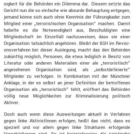
sig­keit für die Behörden ein Dilemma dar. Diesem setzte das
Gericht nun die so einfache wie absurde Behaup­tung entgegen,
jemand könne sich auch ohne Kenntnis der Führung­kader zum
Mitglied einer „terro­ris­ti­schen Organi­sa­tion” machen. Damit
hebelte es die Notwen­dig­keit aus, Beschul­digten eine
Mitglied­schaft im Einzel­fall nachzu­weisen, dass sie einer
Organi­sa­tion tatsäch­lich angehören. Bleibt der
im Revisi­
BGH
ons­ver­fahren bei dieser Ausle­gung, macht das den Behörden
zukünftig möglich, Personen, die etwa ledig­lich in Besitz von
Literatur oder anderen Materia­lien einer ale „terro­ris­tisch”
angese­henen Organi­sa­tion sind, als „selbst­de­fi­nierte”
Mitglieder zu verfolgen. In Kombi­na­tion mit der Münchner
Anklage, in der es selbst an jener Defini­tion der betrof­fenen
Organi­sa­tion als „terro­ris­tisch” fehlt, eröffnet das Behörden
völlig neue Möglich­keiten zur Krimi­na­li­sie­rung politisch
Aktiver.
Doch auch wenn diese Auswei­tungen aktuell in Verfahren
gegen linke Aktivis­tInnen erfolgen, heißt das nicht, dass es
speziell und vor allem gegen linke Struk­turen erfol­gende
Verschär­fungen sind. So ist beispiels­weise die juris­ti­sche