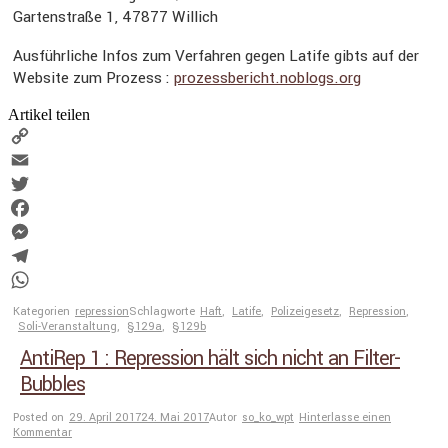
Garten­straße 1, 47877 Willich
Ausführ­liche Infos zum Verfahren gegen Latife gibts auf der
Website zum Prozess :
prozess​be​richt​.noblogs​.org
Artikel teilen
Copy
Link
Email
Twitter
Facebook
Messenger
Telegram
WhatsApp
Kategorien
repression
Schlagworte
Haft
,
Latife
,
Polizeigesetz
,
Repression
,
Soli-Veranstaltung
,
§129a
,
§129b
AntiRep 1 : Repression hält sich nicht an Filter-
Bubbles
Posted on
29. April 2017
24. Mai 2017
Autor
so_ko_wpt
Hinterlasse einen
Kommentar