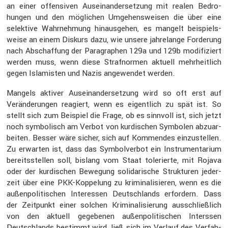
an einer offen­siven Ausein­an­der­set­zung mit realen Bedro­
hungen und den mögli­chen Umgehens­weisen die über eine
selek­tive Wahrneh­mung hinaus­gehen, es mangelt beispiels­
weise an einem Diskurs dazu, wie unsere jahre­lange Forde­rung
nach Abschaf­fung der Paragra­phen 129a und 129b modifi­ziert
werden muss, wenn diese Straf­normen aktuell mehrheit­lich
gegen Islamisten und Nazis angewendet werden.
Mangels aktiver Ausein­an­der­set­zung wird so oft erst auf
Verän­de­rungen reagiert, wenn es eigent­lich zu spät ist. So
stellt sich zum Beispiel die Frage, ob es sinnvoll ist, sich jetzt
noch symbo­lisch am Verbot von kurdi­schen Symbolen abzuar­
beiten. Besser wäre sicher, sich auf Kommendes einzu­stellen.
Zu erwarten ist, dass das Symbol­verbot ein Instru­men­ta­rium
bereits­stellen soll, bislang vom Staat tolerierte, mit Rojava
oder der kurdi­schen Bewegung solida­ri­sche Struk­turen jeder­
zeit über eine PKK-Koppe­lung zu krimi­na­li­sieren, wenn es die
außen­po­li­ti­schen Inter­essen Deutsch­lands erfor­dern. Dass
der Zeitpunkt einer solchen Krimi­na­li­sie­rung ausschließ­lich
von den aktuell gegebenen außen­po­li­ti­schen Interssen
Deutsch­lands bestimmt wird, ließ sich im Verlauf des Verfah­