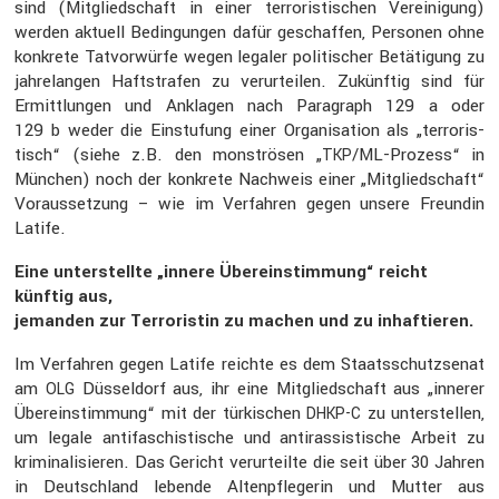
sind (Mitglied­schaft in einer terro­ris­ti­schen Verei­ni­gung)
werden aktuell Bedin­gungen dafür geschaffen, Personen ohne
konkrete Tatvor­würfe wegen legaler politi­scher Betäti­gung zu
jahre­langen Haftstrafen zu verur­teilen. Zukünftig sind für
Ermitt­lungen und Anklagen nach Paragraph 129 a oder
129 b weder die Einstu­fung einer Organi­sa­tion als „terro­ris­
tisch“ (siehe z.B. den monströsen „
/ML-Prozess“ in
TKP
München) noch der konkrete Nachweis einer „Mitglied­schaft“
Voraus­set­zung – wie im Verfahren gegen unsere Freundin
Latife.
Eine unter­stellte „innere Überein­stim­mung“ reicht
künftig aus,
jemanden zur Terro­ristin zu machen und zu inhaf­tieren.
Im Verfahren gegen Latife reichte es dem Staats­schutz­senat
am
Düssel­dorf aus, ihr eine Mitglied­schaft aus „innerer
OLG
Überein­stim­mung“ mit der türki­schen
zu unter­stellen,
DHKP-C
um legale antifa­schis­ti­sche und antiras­sis­ti­sche Arbeit zu
krimi­na­li­sieren. Das Gericht verur­teilte die seit über 30 Jahren
in Deutsch­land lebende Alten­pfle­gerin und Mutter aus