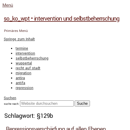
Menü
so_ko_wpt • intervention und selbstbeherrschung
Primäres Menü
Springe zum Inhalt
termine
intervention
selbstbeherrschung
wuppertal
recht auf stadt
migration
antira
antifa
repression
Suchen
suche nach:
Schlagwort: §129b
Repressionsverschärfung auf allen Ebenen