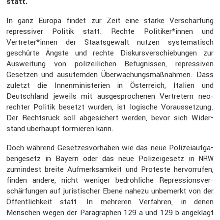
statt.
In ganz Europa findet zur Zeit eine starke Verschär­fung
repres­siver Politik statt. Rechte Politiker*innen und
Vertreter*innen der Staats­ge­walt nutzen syste­ma­tisch
geschürte Ängste und rechte Diskurs­ver­schie­bungen zur
Auswei­tung von polizei­li­chen Befug­nissen, repres­siven
Gesetzen und ausufernden Überwa­chungs­maß­nahmen. Dass
zuletzt die Innen­mi­nis­te­rien in Öster­reich, Italien und
Deutsch­land jeweils mit ausge­spro­chenen Vertre­tern neo-
rechter Politik besetzt wurden, ist logische Voraus­set­zung.
Der Rechts­ruck soll abgesi­chert werden, bevor sich Wider­
stand überhaupt formieren kann.
Doch während Geset­zes­vor­haben wie das neue Polizei­auf­ga­
ben­ge­setz in Bayern oder das neue Polizei­ge­setz in
NRW
zumin­dest breite Aufmerk­sam­keit und Proteste hervor­rufen,
finden andere, nicht weniger bedroh­liche Repres­si­ons­ver­
schär­fungen auf juris­ti­scher Ebene nahezu unbemerkt von der
Öffent­lich­keit statt. In mehreren Verfahren, in denen
Menschen wegen der Paragra­phen 129 a und 129 b angeklagt