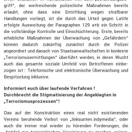
griff“, der weitrei­chende polizei­liche Maßnahmen bereits
erlaubt, ohne dass eine Ermitt­lung wegen straf­barer
Handlungen vorliegt, ist die durch das Urteil gegen Latife
erfolgte Auswei­tung der Paragra­phen 129 a+b ein Schritt in
die vollstän­dige Kontrolle und Einschüch­te­rung. Erste, bereits
erheb­liche Maßnahmen der Überwa­chung von „Gefähr­dern“
können dadurch zukünftig zunächst durch die Polizei
angeordnet und danach von Staats­an­walt­schaften in konkrete
„Terro­ris­mus­er­mitt­lungen“ überführt werden, in deren Wucht
auch das gesamte soziale Umfeld von Betrof­fenen einbe­
zogen ist : Telefo­ni­sche und elektro­ni­sche Überwa­chung und
Bespit­ze­lung inklu­sive.
Infor­miert euch über laufende Verfahren !
Durch­brecht die Stigma­ti­sie­rung der Angeklagten in
„Terro­ris­mus­pro­zessen“!
Das auf der Konstruk­tion eines real nicht existie­renden
Vereins beruhende Verbot von „linksunten.indymedia“, oder
auch die immer mal wieder zu hörenden Forde­rungen, die