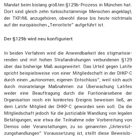
Mandat beim bislang größten §129b-Prozess in München hat.
Dort sind gleich zehn türkisch­stäm­mige Menschen angeklagt,
der
/
anzuge­hören, obwohl diese bis heute nicht­mals
TKP
ML
auf der europäi­schen „Terror­liste” aufge­führt ist.
Der §129b wird neu konfiguriert
In beiden Verfahren wird die Anwend­bar­keit des stigma­ti­sie­
renden und mit hohen Straf­an­dro­hungen verbun­denen §129
über das bishe­rige Maß ausge­weitet. Das Urteil gegen Latife
spricht beispiels­weise von einer Mitglied­schaft in der
DHKP-C
durch einen „autonomen, eigenen Entschluss”, weil sich auch
durch monate­lange Maßnahmen zur Überwa­chung Latifes
weder eine Beauf­tra­gung durch die Funtio­närs­ebene der
Organi­sa­tion noch ein konkretes Ereignis beweisen ließ, an
dem Latife Mitglied der
geworden sein soll. Da die
DHKP-C
Mitglied­schaft jedoch für die justi­ziable Wandlung von legalen
Betäti­gungen, wie etwa die Teilnahme oder Vorbe­rei­tung von
Demos oder Veran­stal­tungen, zu so genannten „Unter­stüt­
zungs­hand­lungen” Voraus­set­zung ist, stellt diese Beweis­lo­