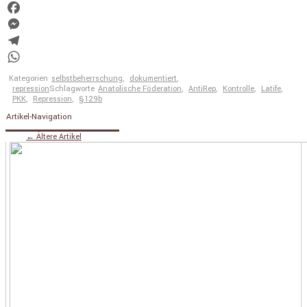
Twitter
Facebook
Messenger
Telegram
WhatsApp
Kategorien
selbstbeherrschung
,
dokumentiert
,
repression
Schlagworte
Anatolische Föderation
,
AntiRep
,
Kontrolle
,
Latife
,
PKK
,
Repression
,
§129b
Artikel-Navigation
←
Ältere Artikel