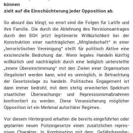
können
zielt auf die Einschüch­te­rung jeder Opposi­tion ab.
So absurd das klingt, so ernst sind die Folgen für Latife und
ihre Familie. Die durch die Ableh­nung des Revisi­ons­an­trages
durch den
jetzt legiti­mierte Willkür­lich­keit bei der
BGH
Konstruk­tion einer nachträg­li­chen „Mitglied­schaft“ in einer
„terro­ris­ti­schen Verei­ni­gung“ stellt für politisch Aktive eine
existen­zi­elle Bedro­hung dar. Wenn legales Handeln künftig
willkür­lich und nachträg­lich durch eine ledig­lich unter­stellte
„innere Überein­stim­mung“ mit den Zielen einer Organi­sa­tion
illega­li­siert werden kann, wird es unmög­lich, in Betrach­tung
der Geset­zes­lage zu handeln. Politi­sches Engage­ment ist
dann immer bedroht, mit dem stetig erwei­terten Spektrum
staat­li­cher Überwa­chungs- und Repres­si­ons­maß­nahmen
konfron­tiert zu werden. Diese Verun­si­che­rung mögli­cher
Opposi­tion ist ein Merkmal autori­tärer Regimes.
Vor diesem Hinter­grund erhalten die bereits einge­führten oder
geplanten neuen Polizei­ge­setze einen zusätz­li­chen repres­
siven Charakter. In Kombi­na­tion mit dem „Gefähr­dungs­be­