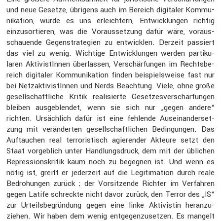
und neue Gesetze, übrigens auch im Bereich digitaler Kommu­
ni­ka­tion, würde es uns erleich­tern, Entwick­lungen richtig
einzu­sor­tieren, was die Voraus­set­zung dafür wäre, voraus­
schau­ende Gegen­stra­te­gien zu entwicklen. Derzeit passiert
das viel zu wenig. Wichtige Entwick­lungen werden parti­ku­
laren Aktivis­tInnen überlassen, Verschär­fungen im Rechts­be­
reich digitaler Kommu­ni­ka­tion finden beispiels­weise fast nur
bei Netzak­ti­vis­tInnen und Nerds Beach­tung. Viele, ohne große
gesell­schaft­liche Kritik reali­sierte Geset­zes­ver­schär­fungen
bleiben ausge­blendet, wenn sie sich nur „gegen andere“
richten. Ursäch­lich dafür ist eine fehlende Ausein­an­der­set­
zung mit verän­derten gesell­schaft­li­chen Bedin­gungen. Das
Auftau­chen real terro­ris­tisch agierender Akteure setzt den
Staat vorgeb­lich unter Handlungs­druck, dem mit der üblichen
Repres­si­ons­kritik kaum noch zu begegnen ist. Und wenn es
nötig ist, greift er jeder­zeit auf die Legiti­ma­tion durch reale
Bedro­hungen zurück ; der Vorsit­zende Richter im Verfahren
gegen Latife schreckte nicht davor zurück, den Terror des „
“
IS
zur Urteils­be­grün­dung gegen eine linke Aktivistin heran­zu­
ziehen. Wir haben dem wenig entge­gen­zu­setzen. Es mangelt