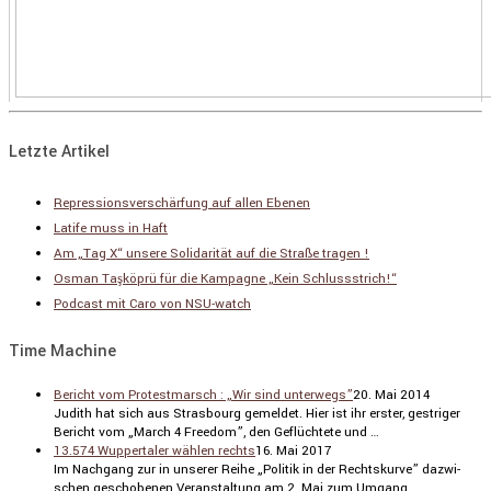
Letzte Artikel
Repressionsverschärfung auf allen Ebenen
Latife muss in Haft
Am „Tag X“ unsere Solidarität auf die Straße tragen !
Osman Taşköprü für die Kampagne „Kein Schlussstrich!“
Podcast mit Caro von NSU-watch
Time Machine
Bericht vom Protestmarsch : „Wir sind unterwegs”
20. Mai 2014
Judith hat sich aus Stras­bourg gemeldet. Hier ist ihr erster, gestriger
Bericht vom „March 4 Freedom”, den Geflüch­tete und …
13.574 Wuppertaler wählen rechts
16. Mai 2017
Im Nachgang zur in unserer Reihe „Politik in der Rechts­kurve” dazwi­
schen gescho­benen Veran­stal­tung am 2. Mai zum Umgang …