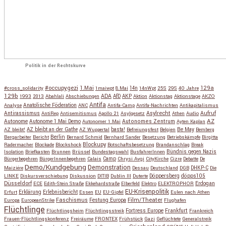
Politik in der Rechtskurve
#occupygezi
1.Mai
129a
#cross_solidarity
1maiwpt
8.Mai
14n
14nWpt
25S
29S
40 Jahre
129b
ADA
1993
2013
Abahlali
Abschiebungen
AfD
AKP
Aktion
Aktionstag
Aktionstage
AKZO
Antifa
Anatolische Föderation
Analyse
ANC
Antifa-Camp
Antifa-Nachrichten
Antikapitalismus
Antirassismus
Asylrecht
Aufruf
AntiRep
Antisemitismus
Apollo 21
Asylgesetz
Athen
Audio
AZ
Autonome
Autonome 1.Mai Demo
Autonomes Zentrum
Autonomer 1.Mai
Ayten Kaplan
Be May
AZ bleibt!
AZ bleibt an der Gathe
AZ Wuppertal
basta!
Befreiungsfest
Belgien
Bemberg
Berlin
Bergarbeiter
Bericht
Bernard Schmid
Bernhard Sander
Besetzung
Betriebskämpfe
Birgitta
Blockupy
Radermacher
Blockade
Blockshock
Botschaftsbesetzung
Brandanschlag
Break
Isolation
Briefkasten
Brunnen
Brüssel
Bundestagswahl
BusfahrerInnen
Bündnis gegen Nazis
Bürgerbegehren
BürgerInnenbegehren
Calais
Camp
Chrysi Avgi
CityKirche
Cizre
Debatte
De
Demo/Kundgebung
Demonstration
Maiziére
Dessau
Deutschland
DGB
DHKP-C
Die
Döppersberg
döpps105
LINKE
Diskursverschiebung
Diskussion
DITIB
Dublin III
Duterte
Düsseldorf
Erdogan
ECE
Edith-Stein Straße
Ekkehardstraße
Elberfeld
Elektro
ELEKTROPHOR
EU-Krisenpolitik
Erfurt
Erklärung
Erlebnisbericht
Essen
EU
EU-Gipfel
Eulen nach Athen
Faschismus
Festung Europa
Film/Theater
Europa
EuropeanStrike
Flughafen
Flüchtlinge
Fortress Europe
Frankfurt
Flüchtlingsheim
Flüchtlingsstreik
Frankreich
Frauen-Flüchtlingskonferenz
Freiräume
FRONTEX
Frühstück
Gazi
Geflüchtete
Generalstreik