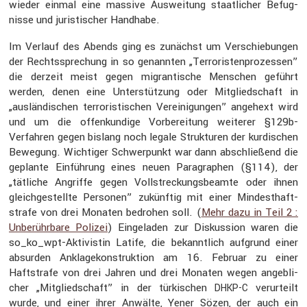
wieder einmal eine massive Auswei­tung staat­li­cher Befug­
nisse und juris­ti­scher Handhabe.
Im Verlauf des Abends ging es zunächst um Verschie­bungen
der Rechts­spre­chung in so genannten „Terro­ris­ten­pro­zessen”
die derzeit meist gegen migran­ti­sche Menschen geführt
werden, denen eine Unter­stüt­zung oder Mitglied­schaft in
„auslän­di­schen terro­ris­ti­schen Verei­ni­gungen” angehext wird
und um die offen­kun­dige Vorbe­rei­tung weiterer §129b-
Verfahren gegen bislang noch legale Struk­turen der kurdi­schen
Bewegung. Wichtiger Schwer­punkt war dann abschlie­ßend die
geplante Einfüh­rung eines neuen Paragra­phen (§114), der
„tätliche Angriffe gegen Vollstre­ckungs­be­amte oder ihnen
gleich­ge­stellte Personen” zukünftig mit einer Mindest­haft­
strafe von drei Monaten bedrohen soll. (
Mehr dazu in Teil 2 :
Unberühr­bare Polizei
) Einge­laden zur Diskus­sion waren die
so_ko_wpt-Aktivistin Latife, die bekannt­lich aufgrund einer
absurden Ankla­ge­kon­struk­tion am 16. Februar zu einer
Haftstrafe von drei Jahren und drei Monaten wegen angeb­li­
cher „Mitglied­schaft” in der türki­schen
verur­teilt
DHKP-C
wurde, und einer ihrer Anwälte, Yener Sözen, der auch ein