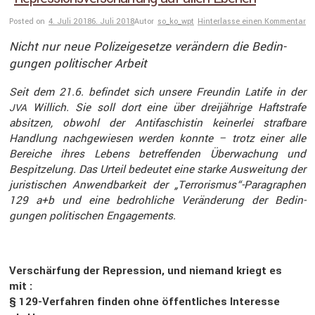
Posted on
4. Juli 2018
6. Juli 2018
Autor
so_ko_wpt
Hinterlasse einen Kommentar
Nicht nur neue Polizei­ge­setze verän­dern die Bedin­
gungen politi­scher Arbeit
Seit dem 21.6. befindet sich unsere Freundin Latife in der
Willich. Sie soll dort eine über dreijäh­rige Haftstrafe
JVA
absitzen, obwohl der Antifa­schistin keinerlei straf­bare
Handlung nachge­wiesen werden konnte – trotz einer alle
Bereiche ihres Lebens betref­fenden Überwa­chung und
Bespit­ze­lung. Das Urteil bedeutet eine starke Auswei­tung der
juris­ti­schen Anwend­bar­keit der „Terrorismus“-Paragraphen
129 a+b und eine bedroh­liche Verän­de­rung der Bedin­
gungen politi­schen Engage­ments.
Verschär­fung der Repres­sion, und niemand kriegt es
mit :
§ 129-Verfahren finden ohne öffent­li­ches Inter­esse