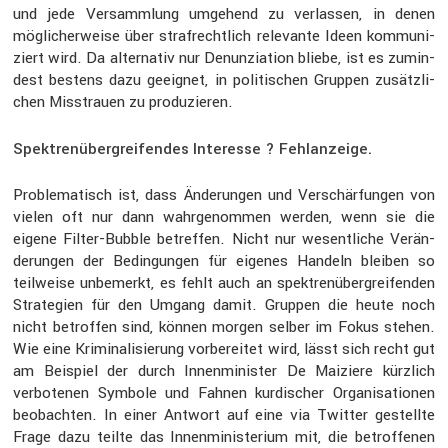
und jede Versamm­lung umgehend zu verlassen, in denen
mögli­cher­weise über straf­recht­lich relevante Ideen kommu­ni­
ziert wird. Da alter­nativ nur Denun­zia­tion bliebe, ist es zumin­
dest bestens dazu geeignet, in politi­schen Gruppen zusätz­li­
chen Misstrauen zu produ­zieren.
Spektrenübergreifendes Interesse ? Fehlanzeige.
Proble­ma­tisch ist, dass Änderungen und Verschär­fungen von
vielen oft nur dann wahrge­nommen werden, wenn sie die
eigene Filter-Bubble betreffen. Nicht nur wesent­liche Verän­
de­rungen der Bedin­gungen für eigenes Handeln bleiben so
teilweise unbemerkt, es fehlt auch an spektren­über­grei­fenden
Strate­gien für den Umgang damit. Gruppen die heute noch
nicht betroffen sind, können morgen selber im Fokus stehen.
Wie eine Krimi­na­li­sie­rung vorbe­reitet wird, lässt sich recht gut
am Beispiel der durch Innen­mi­nister De Maiziere kürzlich
verbo­tenen Symbole und Fahnen kurdi­scher Organi­sa­tionen
beobachten. In einer Antwort auf eine via Twitter gestellte
Frage dazu teilte das Innen­mi­nis­te­rium mit, die betrof­fenen