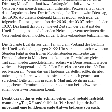
Dienstag Mitte/Ende Juni bzw. Anfang/Mitte Juli zu erwarten.
Genauer kann mensch nach dem bisherigen Prozessverlauf keine
dazu Angabe machen. Der frühestmögliche Termin wäre Dienstag,
der 19.06. Ab diesem Zeitpunkt kann es jedoch auch jeder der
folgenden Dienstage sein, also der 26.06., der 03.07. oder auch der
10.07. Das hängt davon ab, wieviel Zeit sich der Senat mit der
Urteilsfindung lässt und ob er den Nebenklagevertreter*innen die
Gelegenheit geben möchte, an der Urteilsverkündung teilzunehmen.
Die geplante Busfahrtaus dem Tal wird am Vorband des Beginns
der Urteilsverkündung gegen 21/22 Uhr starten um nach etwa neun
Stunden Fahrt in den frühen Morgenstunden rechtzeitig zur
Demoteilnahme in München anzukommen. Es wird am gleichen
Tag auch wieder zurückgefahren, sodass wir Dienstagnacht wieder
zurück in Wuppertal sind. Es fallen Reisekosten von circa 30 Euro
pro Person an. (Wenn das ein Hindernis darstellen sollte, ihr aber
unbedingt mitfahren wollt, lässt sich darüber auch gemeinsam
sprechen.) Bitte teilt uns in eurer E-Mail mit, ob ihr an allen
angegebenen Terminen könnt oder ob ihr nur beispielsweise an
einem oder zwei Terminen könnt.
Denkt daran das es sehr schnell gehen wird, sobald feststeht,
wann der „Tag X“ tatsächlich ist. Wir benötigen deshalb
unbedingt eine funktionierende Antwortadresse von euch.