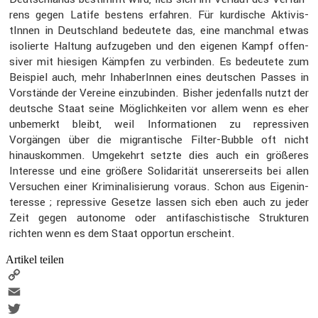
rens gegen Latife bestens erfahren. Für kurdi­sche Aktivis­
tInnen in Deutsch­land bedeu­tete das, eine manchmal etwas
isolierte Haltung aufzu­geben und den eigenen Kampf offen­
siver mit hiesigen Kämpfen zu verbinden. Es bedeu­tete zum
Beispiel auch, mehr Inhabe­rInnen eines deutschen Passes in
Vorstände der Vereine einzu­binden. Bisher jeden­falls nutzt der
deutsche Staat seine Möglich­keiten vor allem wenn es eher
unbemerkt bleibt, weil Infor­ma­tionen zu repres­siven
Vorgängen über die migran­ti­sche Filter-Bubble oft nicht
hinaus­kommen. Umgekehrt setzte dies auch ein größeres
Inter­esse und eine größere Solida­rität unserer­seits bei allen
Versu­chen einer Krimi­na­li­sie­rung voraus. Schon aus Eigen­in­
ter­esse ; repres­sive Gesetze lassen sich eben auch zu jeder
Zeit gegen autonome oder antifa­schis­ti­sche Struk­turen
richten wenn es dem Staat opportun erscheint.
Artikel teilen
Copy
Link
Email