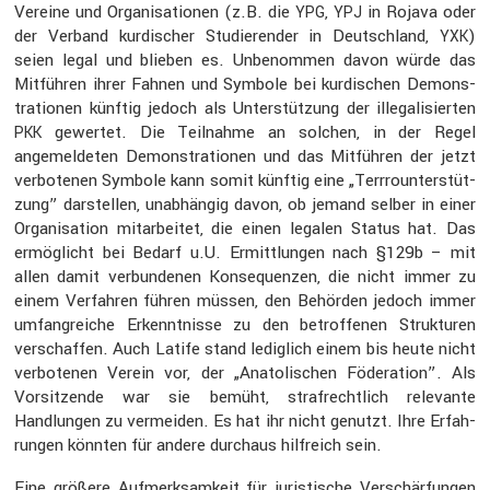
Vereine und Organi­sa­tionen (z.B. die
,
in Rojava oder
YPG
YPJ
der Verband kurdi­scher Studie­render in Deutsch­land,
)
YXK
seien legal und blieben es. Unbenommen davon würde das
Mitführen ihrer Fahnen und Symbole bei kurdi­schen Demons­
tra­tionen künftig jedoch als Unter­stüt­zung der illega­li­sierten
gewertet. Die Teilnahme an solchen, in der Regel
PKK
angemel­deten Demons­tra­tionen und das Mitführen der jetzt
verbo­tenen Symbole kann somit künftig eine „Terrro­un­ter­stüt­
zung” darstellen, unabhängig davon, ob jemand selber in einer
Organi­sa­tion mitar­beitet, die einen legalen Status hat. Das
ermög­licht bei Bedarf u.U. Ermitt­lungen nach §129b – mit
allen damit verbun­denen Konse­quenzen, die nicht immer zu
einem Verfahren führen müssen, den Behörden jedoch immer
umfang­reiche Erkennt­nisse zu den betrof­fenen Struk­turen
verschaffen. Auch Latife stand ledig­lich einem bis heute nicht
verbo­tenen Verein vor, der „Anato­li­schen Födera­tion”. Als
Vorsit­zende war sie bemüht, straf­recht­lich relevante
Handlungen zu vermeiden. Es hat ihr nicht genutzt. Ihre Erfah­
rungen könnten für andere durchaus hilfreich sein.
Eine größere Aufmerk­sam­keit für juris­ti­sche Verschär­fungen