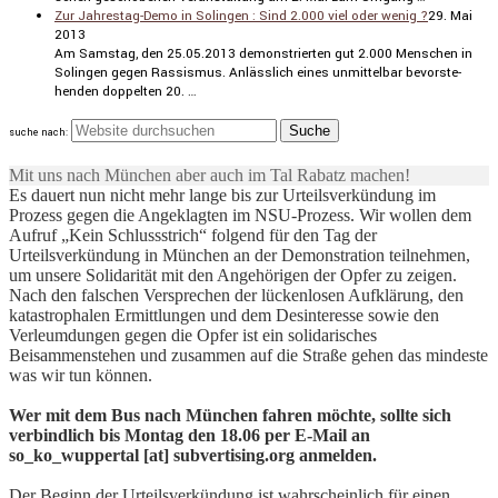
Zur Jahrestag-Demo in Solingen : Sind 2.000 viel oder wenig ?
29. Mai
2013
Am Samstag, den 25.05.2013 demons­trierten gut 2.000 Menschen in
Solingen gegen Rassismus. Anläss­lich eines unmit­telbar bevor­ste­
henden doppelten 20. …
suche nach:
Mit uns nach München aber auch im Tal Rabatz machen!
Es dauert nun nicht mehr lange bis zur Urteilsverkündung im
Prozess gegen die Angeklagten im NSU-Prozess. Wir wollen dem
Aufruf „Kein Schlussstrich“ folgend für den Tag der
Urteilsverkündung in München an der Demonstration teilnehmen,
um unsere Solidarität mit den Angehörigen der Opfer zu zeigen.
Nach den falschen Versprechen der lückenlosen Aufklärung, den
katastrophalen Ermittlungen und dem Desinteresse sowie den
Verleumdungen gegen die Opfer ist ein solidarisches
Beisammenstehen und zusammen auf die Straße gehen das mindeste
was wir tun können.
Wer mit dem Bus nach München fahren möchte, sollte sich
verbindlich bis Montag den 18.06 per E-Mail an
so_ko_wuppertal [at] subvertising.org anmelden.
Der Beginn der Urteilsverkündung ist wahrscheinlich für einen