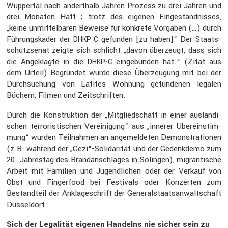
Wuppertal nach andert­halb Jahren Prozess zu drei Jahren und
drei Monaten Haft ; trotz des eigenen Einge­ständ­nisses,
„keine unmit­tel­baren Beweise für konkrete Vorgaben (…) durch
Führungs­kader der
gefunden [zu haben]“ Der Staats­
DHKP-C
schutz­senat zeigte sich schlicht „davon überzeugt, dass sich
die Angeklagte in die
einge­bunden hat.“ (Zitat aus
DHKP-C
dem Urteil) Begründet wurde diese Überzeu­gung mit bei der
Durch­su­chung von Latifes Wohnung gefun­denen legalen
Büchern, Filmen und Zeitschriften.
Durch die Konstruk­tion der „Mitglied­schaft in einer auslän­di­
schen terro­ris­ti­schen Verei­ni­gung“ aus „innerer Überein­stim­
mung“ wurden Teilnahmen an angemel­deten Demons­tra­tionen
(z.B. während der „Gezi“-Solidarität und der Gedenk­demo zum
20. Jahrestag des Brand­an­schlages in Solingen), migran­ti­sche
Arbeit mit Familien und Jugend­li­chen oder der Verkauf von
Obst und Finger­food bei Festi­vals oder Konzerten zum
Bestand­teil der Ankla­ge­schrift der General­staats­an­walt­schaft
Düssel­dorf.
Sich der Legalität eigenen Handelns nie sicher sein zu