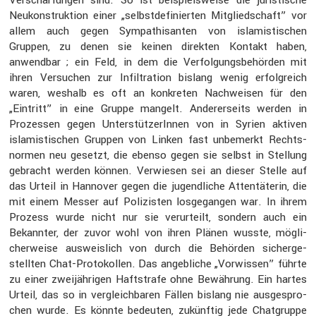
Neukon­struk­tion einer „selbst­de­fi­nierten Mitglied­schaft” vor
allem auch gegen Sympa­thi­santen von islamis­ti­schen
Gruppen, zu denen sie keinen direkten Kontakt haben,
anwendbar ; ein Feld, in dem die Verfol­gungs­be­hörden mit
ihren Versu­chen zur Infil­tra­tion bislang wenig erfolg­reich
waren, weshalb es oft an konkreten Nachweisen für den
„Eintritt” in eine Gruppe mangelt. Anderer­seits werden in
Prozessen gegen Unter­stüt­ze­rInnen von in Syrien aktiven
islamis­ti­schen Gruppen von Linken fast unbemerkt Rechts­
normen neu gesetzt, die ebenso gegen sie selbst in Stellung
gebracht werden können. Verwiesen sei an dieser Stelle auf
das Urteil in Hannover gegen die jugend­liche Atten­tä­terin, die
mit einem Messer auf Polizisten losge­gangen war. In ihrem
Prozess wurde nicht nur sie verur­teilt, sondern auch ein
Bekannter, der zuvor wohl von ihren Plänen wusste, mögli­
cher­weise ausweis­lich von durch die Behörden sicher­ge­
stellten Chat-Proto­kollen. Das angeb­liche „Vorwissen” führte
zu einer zweijäh­rigen Haftstrafe ohne Bewäh­rung. Ein hartes
Urteil, das so in vergleich­baren Fällen bislang nie ausge­spro­
chen wurde. Es könnte bedeuten, zukünftig jede Chatgruppe