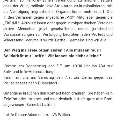
„Antifa“ zur terro­ris­ti­schen Verei­ni­gung zu machen, zeigen,
dass der Wille, radikale linke Struk­turen zu krimi­na­li­sieren, mit
der Verfol­gung migran­ti­scher Organi­sa­tionen nicht endet. Die
in den Verfahren gegen angeb­liche „
“-Mitglieder, gegen die
PKK
„
/
“-Aktivist*innen oder gegen in migran­ti­schen Vereinen
TKP
ML
aktive Menschen jetzt geschaf­fenen neuen juris­ti­schen
Voraus­set­zungen zur Verfol­gung bedrohen jeden Protest und
Wider­stand. Verur­teilt wurde Latife – gemeint sind wir alle !
Den Weg ins Freie organi­sieren ! Alle müssen raus !
Solida­rität mit Latife ! Wir lassen sie nicht alleine !
Kommt am Donnerstag, den 5.7. um 19:30 Uhr ins
zur
ADA
Soli- und Info-Veran­stal­tung !
Fahrt mit uns am Samstag, den 7.7. zur Demo gegen das
Polizei­ge­setz nach Düssel­dorf !
Gefan­gene brauchen den Kontakt nach draußen. Sie haben kein
Telefon oder Internet und sind deshalb auf die gute alte Post
angewiesen. Schreibt Latife !
Latife Cenan-Adigüzel c/o
Willich
JVA