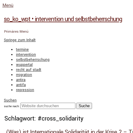
Menü
so_ko_wpt • intervention und selbstbeherrschung
Primäres Menü
Springe zum Inhalt
termine
intervention
selbstbeherrschung
wuppertal
recht auf stadt
migration
antira
antifa
repression
Suchen
suche nach:
Schlagwort: #cross_solidarity
(Was) ist Internationale Solidarität in der Krise ? – 