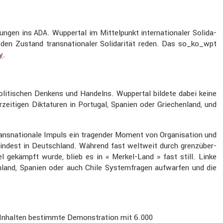
egungen ins
. Wuppertal im Mittel­punkt inter­na­tio­naler Solida­
ADA
 den Zustand trans­na­tio­naler Solida­rität reden. Das so_ko_wpt
y
.
rs politi­schen Denkens und Handelns. Wuppertal bildete dabei keine
­zei­tigen Dikta­turen in Portugal, Spanien oder Griechen­land, und
rans­na­tio­nale Impuls ein tragender Moment von Organi­sa­tion und
­dest in Deutsch­land. Während fast weltweit durch grenz­über­
l gekämpft wurde, blieb es in « Merkel-Land » fast still. Linke
en­land, Spanien oder auch Chile System­fragen aufwarfen und die
en Inhalten bestimmte Demons­tra­tion mit 6.000