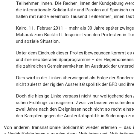
Teilnehmer_innen. Die Redner_innen der Kundge­bung werden
die inter­na­tio­nale Solida­rität« und Parolen auf Spanisch 
hallen mit rund vierein­halb Tausend Teilnehmer_innen fas
Kairo, 11. Februar 2011 – mehr als 30 Jahre später zwinge
Mubarak zum Rücktritt. Inspi­riert von den Protesten in T
und soziale Situa­tion.
Unter dem Eindruck dieser Protest­be­we­gungen kommt es au
und ihre neoli­be­ralen Sparpro­gramme – der Hegemo­nie­an­
die zahlrei­chen Gemein­sam­keiten im Ausdruck der unter­sc
Dies wird in der Linken überwie­gend als Folge der Sonder­ro
nicht zuletzt der rigiden Auste­ri­täts­po­litik der
und ihre
BRD
Doch die hiesige Linke verpasst nicht nur weitge­hend den 
schen Frühling« zu reagieren. Zwar verfassen verschie­dene Gru
zwei Jahre nach den Ereig­nissen noch nicht so recht einstell
den Kämpfen gegen die Auste­ri­täts­po­litik in Südeu­ropa zum
Von anderen trans­na­tio­nale Solida­rität wieder erlernen – da
« Nachhil­fe­lehrInnen » wurden dazu Aktivisten und Aktivis­tinn