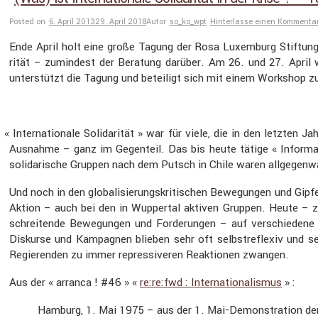
Posted on
6. April 2013
29. April 2018
Autor
so_ko_wpt
Hinterlasse einen Kommenta
Ende April holt eine große Tagung der Rosa Luxem­burg Stiftun
rität – zumin­dest der Beratung darüber. Am 26. und 27. April wo
unter­stützt die Tagung und betei­ligt sich mit einem Workshop
«
Inter­na­tio­nale Solida­rität » war für viele, die in den letzten
Ausnahme – ganz im Gegen­teil. Das bis heute tätige « Infor­ma­ti­
solida­ri­sche Gruppen nach dem Putsch in Chile waren allge­gen­wä
Und noch in den globa­li­sie­rungs­kri­ti­schen Bewegungen und Gip
Aktion – auch bei den in Wuppertal aktiven Gruppen. Heute – z
schrei­tende Bewegungen und Forde­rungen – auf verschie­dene W
Diskurse und Kampa­gnen blieben sehr oft selbst­re­flexiv und s
Regie­renden zu immer repres­si­veren Reaktionen zwangen.
Aus der « arranca ! #46 » «
re:re:fwd : Inter­na­tio­na­lismus
» :
Hamburg, 1. Mai 1975 – aus der 1. Mai-Demons­tra­tion der G