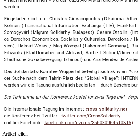
werden.
Einge­laden sind u.a.: Christos Giova­no­poulos (Dikaioma, At
Köhnen (Trans­na­tional Infor­ma­tion Exchange (
), Frank­fu
TIE
Somogy­vári (Migrant Solida­rity, Budapest), Cesare Ottolini (Inte
de Derechos Econó­micos, Sociales y Cultu­rales, Barce­lona / Hab
sien), Helmut Weiss / Mag Wompel (Labournet Germany), Riadh
Edwards (Stadt­for­scher und Aktivist, Bartlett School/Univers
Städti­sche Sozial­be­we­gung, Istanbul) und Ana Mendez de Andes, 
Das Solida­ri­täts-Komitee Wuppertal betei­ligt sich aktiv an #cro
der Suche nach dem Tahrir-Platz des “Global Village”: INTER­NE
werden wir die Tagung ausführ­lich begleiten – durch Beschrei­
Die Teilnahme an der Konfe­renz kostet für zwei Tage inkl. Ver
Die inter­na­tio­nale Tagung im Internet :
cross​-solida​rity​.net
die Konfe­renz bei Twitter :
twitter​.com/​C​r​o​s​s​S​o​l​i​d​a​r​ity
und bei Facebook :
facebook​.com/​e​v​e​n​t​s​/​3​5​6​0​3​0​9​5​4​5​1​0​815)
Artikel teilen