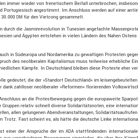
 immer wieder von frene­ti­schem Beifall unter­bro­chen, insbe­so
und Portu­gie­sisch angestimmt. Im Anschluss werden auf einer antiim­p
t 30.000
für den Vietcong gesam­melt.
DM
n durch die Jasmin­re­vo­lu­tion in Tunesien angefachte Massen­pro
unesien und Ägypten entstehen in vielen Ländern des Nahen Ostens u
ch in Südeu­ropa und Nordame­rika zu gewal­tigen Protesten gegen d
spruch des neoli­be­ralen Kapita­lismus muss teilweise erheb­liche 
hied­li­chen Kämpfe. In Deutsch­land bleiben diese Proteste eher ve
lle gedeutet, die der »Standort Deutsch­land« im krisen­ge­beu­telte
r dank zahlloser neoli­be­raler »Reformen« florie­renden Volks­wirt­s
Anschluss an die Protest­be­we­gung gegen die europa­weite Sparpo­l
ppen relativ schnell diverse Solida­ri­täts­noten, eine inter­na­tio­n
en, allen gelun­genen Abend­ver­an­stal­tungen, Solida­ri­täts­auf­ru
 Trotz. Fast scheint es, als hätte die deutsche Linke inter­na­tio­nal
s ist einer der Ansprüche der im
statt­fin­denden inter­na­tio­n
ADA
en aus verschie­denen Bewegungen einge­laden, die über ihre Kämpf