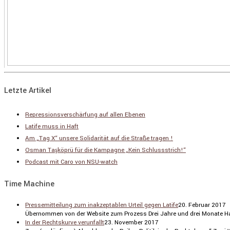
Letzte Artikel
Repressionsverschärfung auf allen Ebenen
Latife muss in Haft
Am „Tag X“ unsere Solidarität auf die Straße tragen !
Osman Taşköprü für die Kampagne „Kein Schlussstrich!“
Podcast mit Caro von NSU-watch
Time Machine
Pressemitteilung zum inakzeptablen Urteil gegen Latife
20. Februar 2017
Übernommen von der Website zum Prozess Drei Jahre und drei Monate Haft
In der Rechtskurve verunfallt
23. November 2017