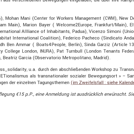
hen), Mohan Mani (Center for Workers Manage­ment (
), New De
CWM
rt am Main), Marion Bayer ( Welcome2Europe, Frankfurt/Main), E
r­na­tional AIlli­ance of Inhabi­tants, Padua), Vicenzo Simoni (Union
itat Inter­na­tional Coali­tion), Federico Pacheco (Sindi­cato Anda
 Ben Ammar ( Boats4People, Berlin), Sinda Garziz (Article 13, 
ity College London,
), Pat Turnbull (London Tenants Federa
INURA
Beatriz Garcia (Obser­va­torio Metro­po­li­tano, Madrid).
ss_solidarity, u.a. durch den abschlie­ßenden Workshop zu Trans­na­
­Tio­na­lismus als trans­na­tio­naler sozialer Bewegungsort » –
bungen der einzelnen Tagungs­themen
(im Zweifels­fall : siehe Kalend
pfle­gung €15 p.P., eine Anmel­dung ist ausdrück­lich erwünscht. 