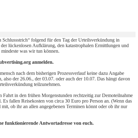
Schlussstrich“ folgend für den Tag der Urteilsverkündung in
 der lückenlosen Aufklärung, den katastrophalen Ermittlungen und
 mindeste was wir tun können.
ubvertising.org anmelden.
n mensch nach dem bisherigen Prozessverlauf keine dazu Angabe
 also der 26.06., der 03.07. oder auch der 10.07. Das hängt davon
Urteilsverkündung teilzunehmen.
n Fahrt in den frühen Morgenstunden rechtzeitig zur Demoteilnahme
 Es fallen Reisekosten von circa 30 Euro pro Person an. (Wenn das
ail mit, ob ihr an allen angegebenen Terminen könnt oder ob ihr nur
eine funktionierende Antwortadresse von euch.