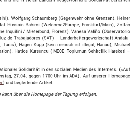
lhi), Wolfgang Schaum­berg (Gegen­wehr ohne Grenzen), Heiner
ltaf Hussain Rahimi (Welcome2Europe, Frankfurt/Main), Zoltán
e Inqui­lini / Mieter­bund, Florenz), Vanesa Valiño (Obser­va­torio
luz de Traba­ja­dores (
) – Landar­bei­ter­ge­werk­schaft Andalu­
SAT
Tunis), Hagen Kopp (kein mensch ist illegal, Hanau), Michael
­tion), Hatice Kursuncu (
Toplumun Sehir­cilik Hareketi –
IMECE
tio­naler Solida­rität in den sozialen Medien des Inter­nets. («Auf
 Samstag, 27.04. gegen 1700 Uhr im
). Auf unserer Homepage
ADA
er
) und beglei­tende Artikel.
Sie kann über die Homepage der Tagung erfolgen.