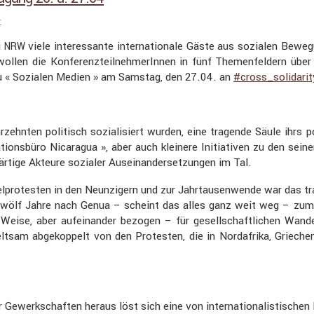
r
g
viele inter­es­sante inter­na­tio­nale Gäste aus sozialen Bew
NRW
llen die Konfe­renz­teil­neh­me­rInnen in fünf Themen­fel­dern über
 zu « Sozialen Medien » am Samstag, den 27.04. an
#cross_solidarit
 Jahrzehnten politisch sozia­li­siert wurden, eine tragende Säule ih
ons­büro Nicaragua », aber auch kleinere Initia­tiven zu den seiner
r­tige Akteure sozialer Ausein­an­der­set­zungen im Tal.
fel­pro­testen in den Neunzi­gern und zur Jahrtau­sen­wende war das t
wölf Jahre nach Genua – scheint das alles ganz weit weg – zumin
eise, aber aufein­ander bezogen – für gesell­schaft­li­chen Wande
eltsam abgekop­pelt von den Protesten, die in Nordafrika, Griech
ewerk­schaften heraus löst sich eine von inter­na­tio­na­lis­ti­sch