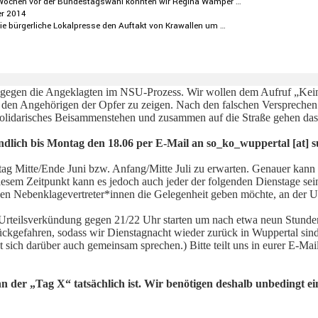
ei Wochen vor der Bundes­tags­wahl konnten wir Regina Wamper …
r 2014
ie bürger­liche Lokal­presse den Auftakt von Krawallen um …
s gegen die Angeklagten im NSU-Prozess. Wir wollen dem Aufruf „Kein 
 den Angehörigen der Opfer zu zeigen. Nach den falschen Versprechen
solidarisches Beisammenstehen und zusammen auf die Straße gehen das
dlich bis Montag den 18.06 per E-Mail an so_ko_wuppertal [at] s
stag Mitte/Ende Juni bzw. Anfang/Mitte Juli zu erwarten. Genauer kan
sem Zeitpunkt kann es jedoch auch jeder der folgenden Dienstage sein,
er den Nebenklagevertreter*innen die Gelegenheit geben möchte, an der 
Urteilsverkündung gegen 21/22 Uhr starten um nach etwa neun Stunde
gefahren, sodass wir Dienstagnacht wieder zurück in Wuppertal sind.
ässt sich darüber auch gemeinsam sprechen.) Bitte teilt uns in eurer E-M
ann der „Tag X“ tatsächlich ist. Wir benötigen deshalb unbedingt 