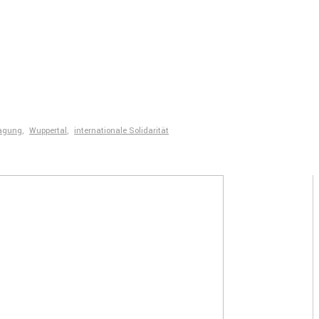
agung
,
Wuppertal
,
internationale Solidarität