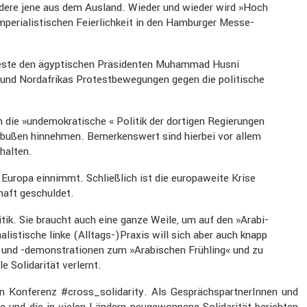
n­dere jene aus dem Ausland. Wieder und wieder wird »Hoch
e­ria­lis­ti­schen Feier­lich­keit in den Hamburger Messe­
­teste den ägypti­schen Präsi­denten Muhammad Husni
nd Nordafrikas Protest­be­we­gungen gegen die politi­sche
ie »undemo­kra­ti­sche « Politik der dortigen Regie­rungen
Einbußen hinnehmen. Bemer­kens­wert sind hierbei vor allem
rhalten.
n Europa einnimmt. Schließ­lich ist die europa­weite Krise
chaft geschuldet.
itik. Sie braucht auch eine ganze Weile, um auf den »Arabi­
a­lis­ti­sche linke (Alltags-)Praxis will sich aber auch knapp
fen und -demons­tra­tionen zum »Arabi­schen Frühling« und zu
e Solida­rität verlernt.
alen Konfe­renz #cross_solidarity. Als Gesprächs­part­ne­rInnen und
e und die in vielen Ländern neuge­won­nene Solida­rität berichten