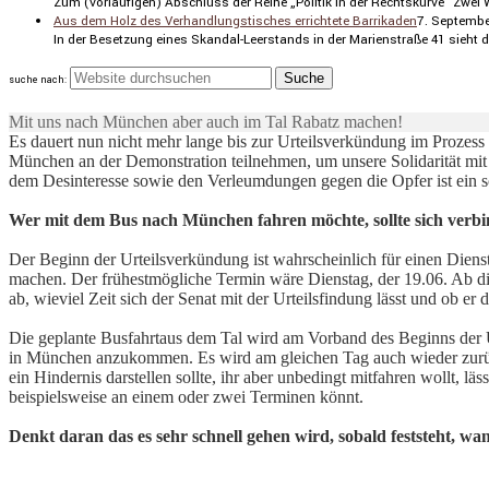
Zum (vorläu­figen) Abschluss der Reihe „Politik in der Rechts­kurve“ Zw
Aus dem Holz des Verhandlungstisches errichtete Barrikaden
7. Septembe
In der Beset­zung eines Skandal-Leerstands in der Marien­straße 41 sieht d
suche nach:
Mit uns nach München aber auch im Tal Rabatz machen!
Es dauert nun nicht mehr lange bis zur Urteilsverkündung im Prozes
München an der Demonstration teilnehmen, um unsere Solidarität mit
dem Desinteresse sowie den Verleumdungen gegen die Opfer ist ein 
Wer mit dem Bus nach München fahren möchte, sollte sich verbin
Der Beginn der Urteilsverkündung ist wahrscheinlich für einen Dien
machen. Der frühestmögliche Termin wäre Dienstag, der 19.06. Ab die
ab, wieviel Zeit sich der Senat mit der Urteilsfindung lässt und ob 
Die geplante Busfahrtaus dem Tal wird am Vorband des Beginns der 
in München anzukommen. Es wird am gleichen Tag auch wieder zurück
ein Hindernis darstellen sollte, ihr aber unbedingt mitfahren wollt, l
beispielsweise an einem oder zwei Terminen könnt.
Denkt daran das es sehr schnell gehen wird, sobald feststeht, w