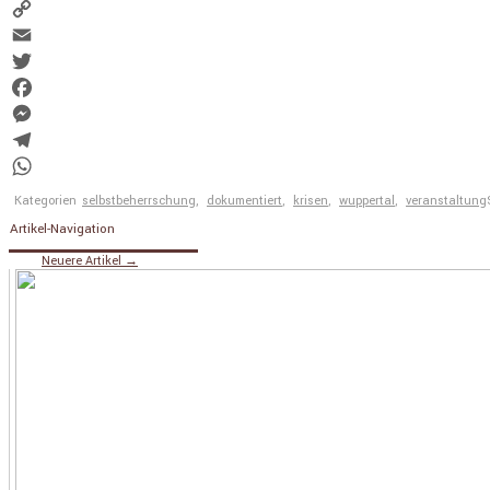
Copy
Link
Email
Twitter
Facebook
Messenger
Telegram
WhatsApp
Kategorien
selbstbeherrschung
,
dokumentiert
,
krisen
,
wuppertal
,
veranstaltung
Artikel-Navigation
Neuere Artikel
→