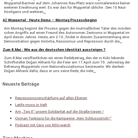
Wuppertal-Barmen auf dem Johannes Rau-Platz wäre norma­ler­weise keiner
weiteren Erwäh­nung wert. Es war das für Wuppertal übliche : Den 15 Nazi-
Hooli­gans und weiteren
…
Wuppertal : Heute Demo – Montag Prozessbeginn
AZ
Am Montag beginnt der Prozess gegen die mutmaß­li­chen Täter des mörde­ri­
schen Angriffs auf einen Freund des Autonomen Zentrums in Wuppertal im
April diesen Jahres. Heute, am 2.10., findet in diesem Zusam­men­hang eine
Demons­tra­tion gegen HoGeSa, Rassismus und Repres­sion durch die
…
Zum 8.Mai : Wie aus der deutschen Identität aussteigen ?
Zum 8.Mai veröf­fent­li­chen wir einen Redebei­trag, den der in Köln lebende
Schrift­steller Doğan Akhanlı für die Feier am 17.April zum 70. Jahrestag der
Befreiung Wupper­tals vom Natio­nal­so­zia­lismus beisteu­erte. Wir danken
Doğan Akhanlı dafür, dass er uns seine Rede, die viele
…
Neueste Beiträge
Repressionsverschärfung auf allen Ebenen
Latife muss in Haft
Am „Tag X“ unsere Solidarität auf die Straße tragen !
Osman Taşköprü für die Kampagne „Kein Schlussstrich!“
Podcast mit Caro von NSU-watch