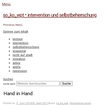
Menü
so_ko_wpt • intervention und selbstbeherrschung
Primäres Menü
Springe zum Inhalt
termine
intervention
selbstbeherrschung
wuppertal
recht auf stadt
migration
antira
antifa
repression
Suchen
suche nach:
Hand in Hand
Posted on
9. Juni 2014
30. April 2017
Autor
so_ko_wpt
Hinterlasse einen