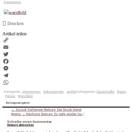
Kommentar
Drucken
Artikel teilen
Copy
Link
Email
Twitter
Facebook
Messenger
Telegram
WhatsApp
Kategorien
intervention
,
dokumentiert
,
antifa
Schlagworte
Keupstraße
,
Nazis
,
Polizei
,
Wandbild
Beitragsnavigation
← Zurück
Vorheriger Beitrag:
Der Druck steigt
Weiter →
Nächster Beitrag:
Es geht wieder los !
Schreibe einen Kommentar
Antwort abbrechen