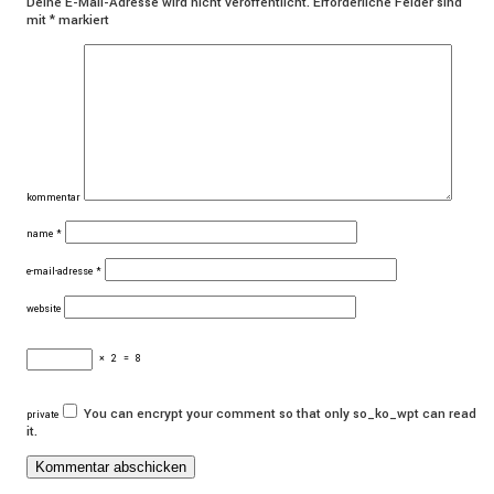
Deine E-Mail-Adresse wird nicht veröffentlicht.
Erforderliche Felder sind
mit
*
markiert
kommentar
name
*
e-mail-adresse
*
website
×
2
=
8
You can encrypt your comment so that only so_ko_wpt can read
private
it.