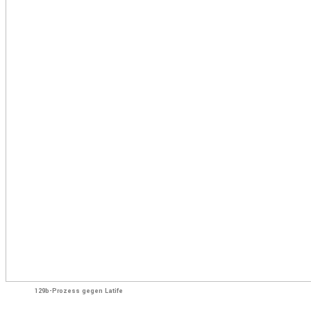
129b-Prozess gegen Latife