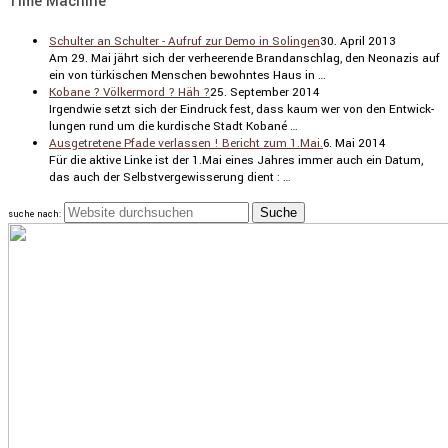
Time Machine
Schulter an Schulter - Aufruf zur Demo in Solingen
30. April 2013
Am 29. Mai jährt sich der verhee­rende Brand­an­schlag, den Neonazis auf
ein von türki­schen Menschen bewohntes Haus in …
Kobane ? Völkermord ? Häh ?
25. September 2014
Irgendwie setzt sich der Eindruck fest, dass kaum wer von den Entwick­
lungen rund um die kurdi­sche Stadt Kobané …
Ausgetretene Pfade verlassen ! Bericht zum 1.Mai.
6. Mai 2014
Für die aktive Linke ist der 1.Mai eines Jahres immer auch ein Datum,
das auch der Selbst­ver­ge­wis­se­rung dient : …
suche nach: