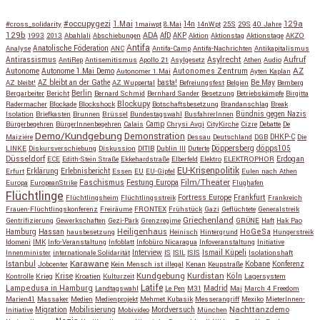
#occupygezi
1.Mai
129a
#cross_solidarity
1maiwpt
8.Mai
14n
14nWpt
25S
29S
40 Jahre
129b
ADA
1993
2013
Abahlali
Abschiebungen
AfD
AKP
Aktion
Aktionstag
Aktionstage
AKZO
Antifa
Anatolische Föderation
Analyse
ANC
Antifa-Camp
Antifa-Nachrichten
Antikapitalismus
Antirassismus
Asylrecht
Aufruf
AntiRep
Antisemitismus
Apollo 21
Asylgesetz
Athen
Audio
AZ
Autonome
Autonome 1.Mai Demo
Autonomes Zentrum
Autonomer 1.Mai
Ayten Kaplan
Be May
AZ bleibt!
AZ bleibt an der Gathe
AZ Wuppertal
basta!
Befreiungsfest
Belgien
Bemberg
Berlin
Bergarbeiter
Bericht
Bernard Schmid
Bernhard Sander
Besetzung
Betriebskämpfe
Birgitta
Blockupy
Radermacher
Blockade
Blockshock
Botschaftsbesetzung
Brandanschlag
Break
Isolation
Briefkasten
Brunnen
Brüssel
Bundestagswahl
BusfahrerInnen
Bündnis gegen Nazis
Bürgerbegehren
BürgerInnenbegehren
Calais
Camp
Chrysi Avgi
CityKirche
Cizre
Debatte
De
Demo/Kundgebung
Demonstration
Maiziére
Dessau
Deutschland
DGB
DHKP-C
Die
Döppersberg
döpps105
LINKE
Diskursverschiebung
Diskussion
DITIB
Dublin III
Duterte
Düsseldorf
Erdogan
ECE
Edith-Stein Straße
Ekkehardstraße
Elberfeld
Elektro
ELEKTROPHOR
EU-Krisenpolitik
Erfurt
Erklärung
Erlebnisbericht
Essen
EU
EU-Gipfel
Eulen nach Athen
Faschismus
Festung Europa
Film/Theater
Europa
EuropeanStrike
Flughafen
Flüchtlinge
Fortress Europe
Frankfurt
Flüchtlingsheim
Flüchtlingsstreik
Frankreich
Frauen-Flüchtlingskonferenz
Freiräume
FRONTEX
Frühstück
Gazi
Geflüchtete
Generalstreik
Griechenland
Gentrifizierung
Gewerkschaften
Gezi-Park
Grenzregime
GRÜNE
Haft
Hak Pao
Hassan
Heiligenhaus
HoGeSa
Hamburg
hausbesetzung
Heinisch
Hintergrund
Hungerstreik
Idomeni
IMK
Info-Veranstaltung
Infoblatt
Infobüro Nicaragua
Infoveranstaltung
Initiative
Interview
Ismail Küpeli
Innenminister
internationale Solidarität
IS
ISIL
ISIS
Isolationshaft
Karawane
Istanbul
Kobane
Jobcenter
Kein Mensch ist illegal
Kenan
Keupstraße
Konferenz
Kundgebung
Kurdistan
Krise
Köln
Kontrolle
Krieg
Kroatien
Kulturzeit
Lagersystem
Latife
Lampedusa in Hamburg
Madrid
Landtagswahl
Le Pen
M31
Mai
March 4 Freedom
Marien41
Massaker
Medien
Medienprojekt
Mehmet Kubasik
Messerangriff
Mexiko
MieterInnen-
Migration
Mobilisierung
Mordversuch
Nachttanzdemo
Initiative
Mobivideo
München