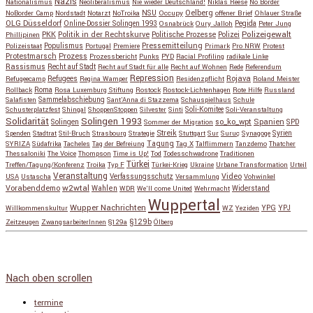
Nazis
Nationalismus
Neoliberalismus
Nie wieder Deutschland!
Niklas Reese
No Border
NSU
Oelberg
NoBorder Camp
Nordstadt
Notarzt
NoTroika
Occupy
offener Brief
Ohlauer Straße
OLG Düsseldorf
Pegida
Online-Dossier Solingen 1993
Osnabrück
Oury Jalloh
Peter Jung
Polizeigewalt
PKK
Politik in der Rechtskurve
Politische Prozesse
Polizei
Phillipinen
Populismus
Pressemitteilung
Polizeistaat
Portugal
Premiere
Primark
Pro NRW
Protest
Protestmarsch
Prozess
Prozessbericht
Punks
PYD
Racial Profiling
radikale Linke
Rassismus
Recht auf Stadt
Recht auf Stadt für alle
Recht auf Wohnen
Rede
Referendum
Repression
Refugees
Rojava
Refugeecamp
Regina Wamper
Residenzpflicht
Roland Meister
Roma
Rollback
Rosa Luxemburg Stiftung
Rostock
Rostock-Lichtenhagen
Rote Hilfe
Russland
Salafisten
Sammelabschiebung
Sant'Anna di Stazzema
Schauspielhaus
Schule
Schusterplatzfest
Shingal
ShoppenStoppen
Silvester
Sinti
Soli-Komitee
Soli-Veranstaltung
Solidarität
Solingen 1993
so_ko_wpt
Solingen
Spanien
SPD
Sommer der Migration
Streik
Spenden
Stadtrat
Stil-Bruch
Strasbourg
Strategie
Stuttgart
Sur
Suruç
Synagoge
Syrien
Tagung
SYRIZA
Südafrika
Tacheles
Tag der Befreiung
Tag X
Talflimmern
Tanzdemo
Thatcher
Thessaloniki
The Voice
Thompson
Time is Up!
Tod
Todesschwadrone
Traditionen
Türkei
Treffen/Tagung/Konferenz
Troika
Typ F
Türkei-Krieg
Ukraine
Urbane Transformation
Urteil
Veranstaltung
Verfassungsschutz
Video
USA
Ustascha
Versammlung
Vohwinkel
w2wtal
Vorabenddemo
Wahlen
Widerstand
WDR
We'll come United
Wehrmacht
Wuppertal
Wupper Nachrichten
YPG
Willkommenskultur
WZ
Yeziden
YPJ
§129b
Zeitzeugen
ZwangsarbeiterInnen
§129a
Ölberg
Copyright © 2026
so_ko_wpt • intervention und selbstbeherrschung
. Alle Rechte vorbehalten.
Catch Base nach
Catch Themes
Nach oben scrollen
termine