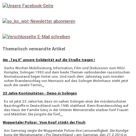
Thematisch verwandte Artikel
Am „Tag X“ unsere Solidarität auf die Straße tragen !
Sechs Wochen Mobili­sie­rung, Infor­ma­tion, Film und Diskus­sion zum NSU-
Komplex, Solingen 1993 und dem beide Themen verbin­denden rassis­ti­schen
Normal­zu­stand liegen hinter uns. Und nach dem Jahrestag zum mörde­ri­
schen Brand­an­schlag von Neonazis auf das Solinger Wohnhaus steht jetzt
auch der zweite Termin
…
23 Jahre Kontinuitäten - Demo in Solingen
Es ist jetzt 23 Jahre her, dass im nahen Solingen einer der mörde­rischsten
Nazi-Angriffe in Deutsch­land nach 1945 statt­fand. Beim Brand­an­schlag auf
das Haus der Familie Genç in der Unteren Werner­straße starben fünf Frauen
und Mädchen. Die jüngste der fünf
…
Wuppertaler Polizei : Vom Kopf stinkt der Fisch
Am Samstag zeigte die Wupper­taler Polizei ihre Lernun­wil­lig­keit. Die Kundge­
bung der Minia­tur­partei « Pro Deutsch­land » am Samstag, den 27.2.2016 in