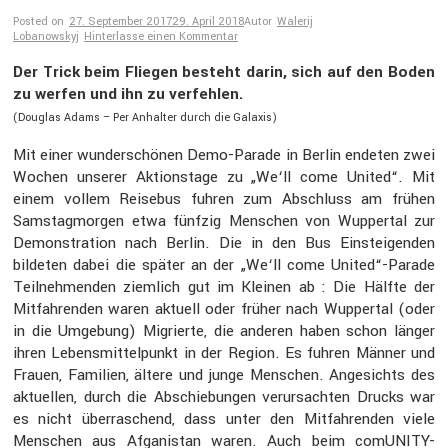
Posted on
27. September 2017
29. April 2018
Autor
Walerij
Lobanowskyj
Hinterlasse einen Kommentar
Der Trick beim Fliegen besteht darin, sich auf den Boden
zu werfen und ihn zu verfehlen.
(Douglas Adams – Per Anhalter durch die Galaxis)
Mit einer wunder­schönen Demo-Parade in Berlin endeten zwei
Wochen unserer Aktions­tage zu „We‘ll come United“. Mit
einem vollem Reisebus fuhren zum Abschluss am frühen
Samstag­morgen etwa fünfzig Menschen von Wuppertal zur
Demons­tra­tion nach Berlin. Die in den Bus Einstei­genden
bildeten dabei die später an der „We‘ll come United“-Parade
Teilneh­menden ziemlich gut im Kleinen ab : Die Hälfte der
Mitfah­renden waren aktuell oder früher nach Wuppertal (oder
in die Umgebung) Migrierte, die anderen haben schon länger
ihren Lebens­mit­tel­punkt in der Region. Es fuhren Männer und
Frauen, Familien, ältere und junge Menschen. Angesichts des
aktuellen, durch die Abschie­bungen verur­sachten Drucks war
es nicht überra­schend, dass unter den Mitfah­renden viele
Menschen aus Afgani­stan waren. Auch beim comUNITY-