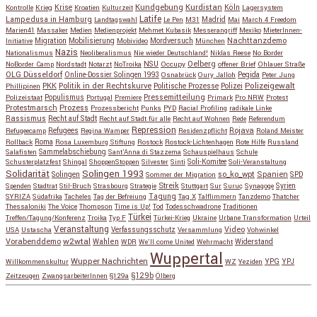
Kundgebung
Kurdistan
Krise
Köln
Kontrolle
Krieg
Kroatien
Kulturzeit
Lagersystem
Latife
Lampedusa in Hamburg
Madrid
Landtagswahl
Le Pen
M31
Mai
March 4 Freedom
Marien41
Massaker
Medien
Medienprojekt
Mehmet Kubasik
Messerangriff
Mexiko
MieterInnen-
Migration
Mobilisierung
Mordversuch
Nachttanzdemo
Initiative
Mobivideo
München
Nazis
Nationalismus
Neoliberalismus
Nie wieder Deutschland!
Niklas Reese
No Border
NSU
Oelberg
NoBorder Camp
Nordstadt
Notarzt
NoTroika
Occupy
offener Brief
Ohlauer Straße
OLG Düsseldorf
Pegida
Online-Dossier Solingen 1993
Osnabrück
Oury Jalloh
Peter Jung
Polizeigewalt
PKK
Politik in der Rechtskurve
Politische Prozesse
Polizei
Phillipinen
Populismus
Pressemitteilung
Polizeistaat
Portugal
Premiere
Primark
Pro NRW
Protest
Protestmarsch
Prozess
Prozessbericht
Punks
PYD
Racial Profiling
radikale Linke
Rassismus
Recht auf Stadt
Recht auf Stadt für alle
Recht auf Wohnen
Rede
Referendum
Repression
Refugees
Rojava
Refugeecamp
Regina Wamper
Residenzpflicht
Roland Meister
Roma
Rollback
Rosa Luxemburg Stiftung
Rostock
Rostock-Lichtenhagen
Rote Hilfe
Russland
Salafisten
Sammelabschiebung
Sant'Anna di Stazzema
Schauspielhaus
Schule
Schusterplatzfest
Shingal
ShoppenStoppen
Silvester
Sinti
Soli-Komitee
Soli-Veranstaltung
Solidarität
Solingen 1993
so_ko_wpt
Solingen
Spanien
SPD
Sommer der Migration
Streik
Spenden
Stadtrat
Stil-Bruch
Strasbourg
Strategie
Stuttgart
Sur
Suruç
Synagoge
Syrien
Tagung
SYRIZA
Südafrika
Tacheles
Tag der Befreiung
Tag X
Talflimmern
Tanzdemo
Thatcher
Thessaloniki
The Voice
Thompson
Time is Up!
Tod
Todesschwadrone
Traditionen
Türkei
Treffen/Tagung/Konferenz
Troika
Typ F
Türkei-Krieg
Ukraine
Urbane Transformation
Urteil
Veranstaltung
Verfassungsschutz
Video
USA
Ustascha
Versammlung
Vohwinkel
w2wtal
Vorabenddemo
Wahlen
Widerstand
WDR
We'll come United
Wehrmacht
Wuppertal
Wupper Nachrichten
YPG
Willkommenskultur
WZ
Yeziden
YPJ
§129b
Zeitzeugen
ZwangsarbeiterInnen
§129a
Ölberg
Copyright © 2026
so_ko_wpt • intervention und selbstbeherrschung
. Alle Rechte vorbehalten.