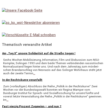
Thematisch verwandte Artikel
Am „Tag X“ unsere Solidarität auf die Straße tragen !
Sechs Wochen Mobili­sie­rung, Infor­ma­tion, Film und Diskus­sion zum NSU-
Komplex, Solingen 1993 und dem beide Themen verbin­denden rassis­ti­schen
Normal­zu­stand liegen hinter uns. Und nach dem Jahrestag zum mörde­ri­
schen Brand­an­schlag von Neonazis auf das Solinger Wohnhaus steht jetzt
auch der zweite Termin
…
In der Rechtskurve verunfallt
Zum (vorläu­figen) Abschluss der Reihe „Politik in der Rechts­kurve“ Zwei
Wochen vor der Bundes­tags­wahl konnten wir Regina Wamper vom
Duisburger Institut für Sprach- und Sozial­for­schung für unsere fünfte und
vorerst letzte Veran­stal­tung der Reihe „Politik in der Rechts­kurve“ gewinnen.
Im
…
Fast vierzig Prozent Zugewinn – und nun ?