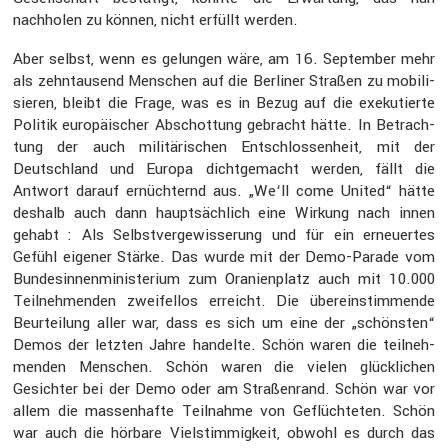
nachholen zu können, nicht erfüllt werden.
Aber selbst, wenn es gelungen wäre, am 16. September mehr
als zehntau­send Menschen auf die Berliner Straßen zu mobili­
sieren, bleibt die Frage, was es in Bezug auf die exeku­tierte
Politik europäi­scher Abschot­tung gebracht hätte. In Betrach­
tung der auch militä­ri­schen Entschlos­sen­heit, mit der
Deutsch­land und Europa dicht­ge­macht werden, fällt die
Antwort darauf ernüch­ternd aus. „We‘ll come United“ hätte
deshalb auch dann haupt­säch­lich eine Wirkung nach innen
gehabt : Als Selbst­ver­ge­wis­se­rung und für ein erneu­ertes
Gefühl eigener Stärke. Das wurde mit der Demo-Parade vom
Bundes­in­nen­mi­nis­te­rium zum Orani­en­platz auch mit 10.000
Teilneh­menden zweifellos erreicht. Die überein­stim­mende
Beurtei­lung aller war, dass es sich um eine der „schönsten“
Demos der letzten Jahre handelte. Schön waren die teilneh­
menden Menschen. Schön waren die vielen glück­li­chen
Gesichter bei der Demo oder am Straßen­rand. Schön war vor
allem die massen­hafte Teilnahme von Geflüch­teten. Schön
war auch die hörbare Vielstim­mig­keit, obwohl es durch das