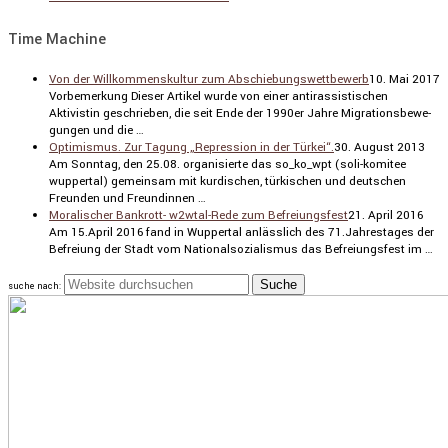
Time Machine
Von der Willkommenskultur zum Abschiebungswettbewerb
10. Mai 2017
Vorbe­mer­kung Dieser Artikel wurde von einer antiras­sis­ti­schen
Aktivistin geschrieben, die seit Ende der 1990er Jahre Migra­ti­ons­be­we­
gungen und die …
Optimismus. Zur Tagung „Repression in der Türkei“.
30. August 2013
Am Sonntag, den 25.08. organi­sierte das so_ko_wpt (soli-komitee
wuppertal) gemeinsam mit kurdi­schen, türki­schen und deutschen
Freunden und Freun­dinnen …
Moralischer Bankrott- w2wtal-Rede zum Befreiungsfest
21. April 2016
Am 15.April 2016 fand in Wuppertal anläss­lich des 71.Jahrestages der
Befreiung der Stadt vom Natio­nal­so­zia­lismus das Befrei­ungs­fest im …
suche nach: