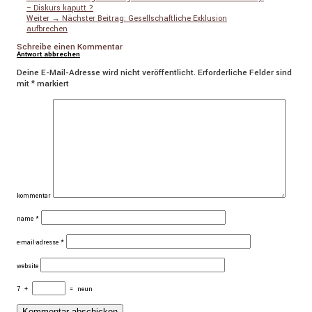
– Diskurs kaputt ?
Weiter →
Nächster Beitrag:
Gesellschaftliche Exklusion
aufbrechen
Schreibe einen Kommentar
Antwort abbrechen
Deine E-Mail-Adresse wird nicht veröffentlicht.
Erforderliche Felder sind
mit
*
markiert
kommentar
name
*
e-mail-adresse
*
website
7
+
=
neun