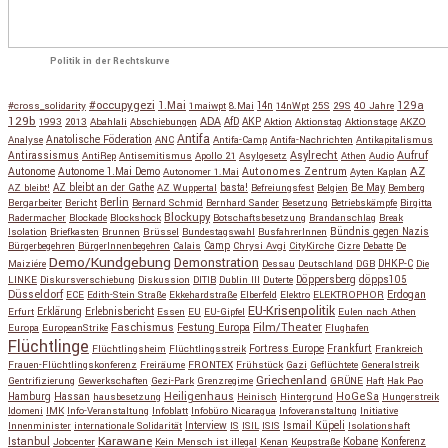
Politik in der Rechtskurve
#occupygezi
1.Mai
129a
#cross_solidarity
1maiwpt
8.Mai
14n
14nWpt
25S
29S
40 Jahre
129b
ADA
1993
2013
Abahlali
Abschiebungen
AfD
AKP
Aktion
Aktionstag
Aktionstage
AKZO
Antifa
Anatolische Föderation
Analyse
ANC
Antifa-Camp
Antifa-Nachrichten
Antikapitalismus
Antirassismus
Asylrecht
Aufruf
AntiRep
Antisemitismus
Apollo 21
Asylgesetz
Athen
Audio
AZ
Autonome
Autonome 1.Mai Demo
Autonomes Zentrum
Autonomer 1.Mai
Ayten Kaplan
Be May
AZ bleibt!
AZ bleibt an der Gathe
AZ Wuppertal
basta!
Befreiungsfest
Belgien
Bemberg
Berlin
Bergarbeiter
Bericht
Bernard Schmid
Bernhard Sander
Besetzung
Betriebskämpfe
Birgitta
Blockupy
Radermacher
Blockade
Blockshock
Botschaftsbesetzung
Brandanschlag
Break
Isolation
Briefkasten
Brunnen
Brüssel
Bundestagswahl
BusfahrerInnen
Bündnis gegen Nazis
Bürgerbegehren
BürgerInnenbegehren
Calais
Camp
Chrysi Avgi
CityKirche
Cizre
Debatte
De
Demo/Kundgebung
Demonstration
Maiziére
Dessau
Deutschland
DGB
DHKP-C
Die
Döppersberg
döpps105
LINKE
Diskursverschiebung
Diskussion
DITIB
Dublin III
Duterte
Düsseldorf
Erdogan
ECE
Edith-Stein Straße
Ekkehardstraße
Elberfeld
Elektro
ELEKTROPHOR
EU-Krisenpolitik
Erfurt
Erklärung
Erlebnisbericht
Essen
EU
EU-Gipfel
Eulen nach Athen
Faschismus
Festung Europa
Film/Theater
Europa
EuropeanStrike
Flughafen
Flüchtlinge
Fortress Europe
Frankfurt
Flüchtlingsheim
Flüchtlingsstreik
Frankreich
Frauen-Flüchtlingskonferenz
Freiräume
FRONTEX
Frühstück
Gazi
Geflüchtete
Generalstreik
Griechenland
Gentrifizierung
Gewerkschaften
Gezi-Park
Grenzregime
GRÜNE
Haft
Hak Pao
Hassan
Heiligenhaus
HoGeSa
Hamburg
hausbesetzung
Heinisch
Hintergrund
Hungerstreik
Idomeni
IMK
Info-Veranstaltung
Infoblatt
Infobüro Nicaragua
Infoveranstaltung
Initiative
Interview
Ismail Küpeli
Innenminister
internationale Solidarität
IS
ISIL
ISIS
Isolationshaft
Karawane
Istanbul
Kobane
Jobcenter
Kein Mensch ist illegal
Kenan
Keupstraße
Konferenz