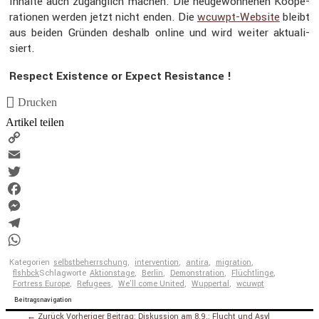
Inhalte auch zugäng­lich machen. Die neuge­won­nenen Koope­
ra­tionen werden jetzt nicht enden. Die
wcuwpt-Website
bleibt
aus beiden Gründen deshalb online und wird weiter aktua­li­
siert.
Respect Existence or Expect Resis­tance !
Drucken
Artikel teilen
Copy
Link
Email
Twitter
Facebook
Messenger
Telegram
WhatsApp
Kategorien
selbstbeherrschung
,
intervention
,
antira
,
migration
,
flshbck
Schlagworte
Aktionstage
,
Berlin
,
Demonstration
,
Flüchtlinge
,
Fortress Europe
,
Refugees
,
We'll come United
,
Wuppertal
,
wcuwpt
Beitragsnavigation
← Zurück
Vorheriger Beitrag:
Diskussion am 8.9.: Flucht und Asyl