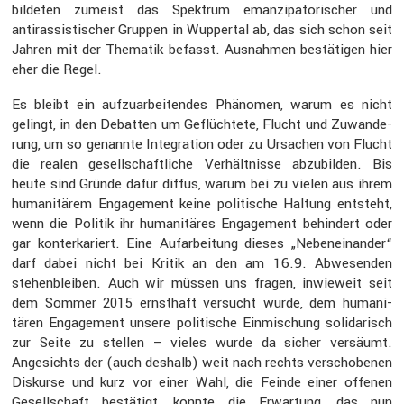
bildeten zumeist das Spektrum emanzi­pa­to­ri­scher und
antiras­sis­ti­scher Gruppen in Wuppertal ab, das sich schon seit
Jahren mit der Thematik befasst. Ausnahmen bestä­tigen hier
eher die Regel.
Es bleibt ein aufzu­ar­bei­tendes Phänomen, warum es nicht
gelingt, in den Debatten um Geflüch­tete, Flucht und Zuwan­de­
rung, um so genannte Integra­tion oder zu Ursachen von Flucht
die realen gesell­schaft­liche Verhält­nisse abzubilden. Bis
heute sind Gründe dafür diffus, warum bei zu vielen aus ihrem
humani­tärem Engage­ment keine politi­sche Haltung entsteht,
wenn die Politik ihr humani­täres Engage­ment behin­dert oder
gar konter­ka­riert. Eine Aufar­bei­tung dieses „Neben­ein­ander“
darf dabei nicht bei Kritik an den am 16.9. Abwesenden
stehen­bleiben. Auch wir müssen uns fragen, inwie­weit seit
dem Sommer 2015 ernst­haft versucht wurde, dem humani­
tären Engage­ment unsere politi­sche Einmi­schung solida­risch
zur Seite zu stellen – vieles wurde da sicher versäumt.
Angesichts der (auch deshalb) weit nach rechts verscho­benen
Diskurse und kurz vor einer Wahl, die Feinde einer offenen
Gesell­schaft bestä­tigt, konnte die Erwar­tung, das nun