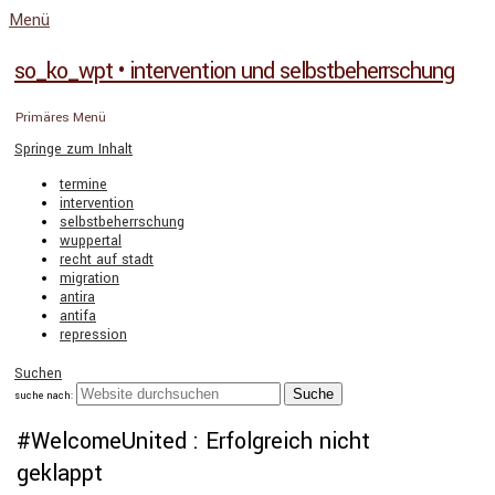
Menü
so_ko_wpt • intervention und selbstbeherrschung
Primäres Menü
Springe zum Inhalt
termine
intervention
selbstbeherrschung
wuppertal
recht auf stadt
migration
antira
antifa
repression
Suchen
suche nach:
#WelcomeUnited : Erfolgreich nicht
geklappt