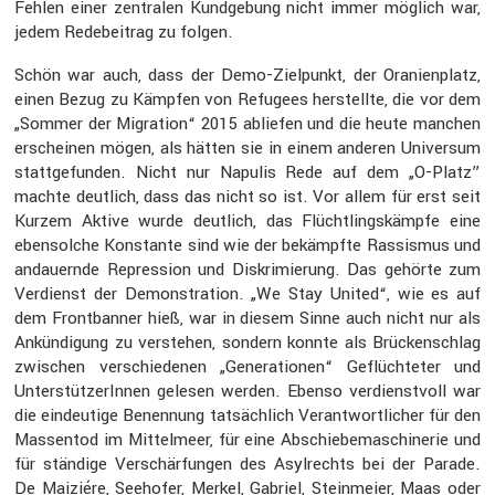
Fehlen einer zentralen Kundge­bung nicht immer möglich war,
jedem Redebei­trag zu folgen.
Schön war auch, dass der Demo-Zielpunkt, der Orani­en­platz,
einen Bezug zu Kämpfen von Refugees herstellte, die vor dem
„Sommer der Migra­tion“ 2015 abliefen und die heute manchen
erscheinen mögen, als hätten sie in einem anderen Universum
statt­ge­funden. Nicht nur Napulis Rede auf dem „O-Platz”
machte deutlich, dass das nicht so ist. Vor allem für erst seit
Kurzem Aktive wurde deutlich, das Flücht­lings­kämpfe eine
ebensolche Konstante sind wie der bekämpfte Rassismus und
andau­ernde Repres­sion und Diskri­mie­rung. Das gehörte zum
Verdienst der Demons­tra­tion. „We Stay United“, wie es auf
dem Front­banner hieß, war in diesem Sinne auch nicht nur als
Ankün­di­gung zu verstehen, sondern konnte als Brücken­schlag
zwischen verschie­denen „Genera­tionen“ Geflüch­teter und
Unter­stüt­ze­rInnen gelesen werden. Ebenso verdienst­voll war
die eindeu­tige Benen­nung tatsäch­lich Verant­wort­li­cher für den
Massentod im Mittel­meer, für eine Abschie­be­ma­schi­nerie und
für ständige Verschär­fungen des Asylrechts bei der Parade.
De Maiziére, Seehofer, Merkel, Gabriel, Stein­meier, Maas oder