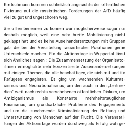
Kretsch­mann kommen schließ­lich angesichts der öffent­li­chen
Fixie­rung auf die rassis­ti­schen Forde­rungen der AfD häufig
viel zu gut und ungeschoren weg.
Sie offen benennen zu können war mögli­cher­weise sogar nur
deshalb möglich, weil eine sehr breite Mobili­sie­rung nicht
geklappt hat und es keine Ausein­an­der­set­zungen mit Gruppen
gab, die bei der Verur­tei­lung rassis­ti­scher Positionen gerne
Unter­schiede machen. Für die Aktions­tage in Wuppertal lässt
sich Ähnli­ches sagen : Die Zusam­men­set­zung der Organi­sa­to­
rInnen ermög­lichte sehr konzen­trierte Ausein­an­der­set­zungen
mit einigen Themen, die alle beschäf­tigen, die sich mit und für
Refugees engagieren. Es ging um wachsenden Kultur­ras­
sismus und Neona­tio­na­lismus, um den auch in den „Leitme­
dien“ weit nach rechts verscho­benen öffent­li­chen Diskurs, um
Antizi­ga­nismus als Konstante mehrheits­taug­li­chen
Rassismus, um grund­sätz­liche Probleme des Engage­ments
und um die zuneh­mende Krimi­na­li­sie­rung der Rettung und
Unter­stüt­zung von Menschen auf der Flucht. Die Veran­stal­
tungen der Aktions­tage wurden durchweg als Erfolg wahrge­