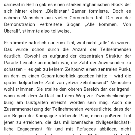
carnival in Berlin gab es einen starken afgha­ni­schen Block, der
sich hinter einem „Bleibistan“-Banner formierte. Doch es
nahmen Menschen aus vielen Comunities teil. Der vor der
Demons­tra­tion verbrei­tete Slogan „Alle kommen. Von
Überall“, stimmte also teilweise.
Er stimmte natür­lich nur zum Teil, weil nicht „alle“ da waren.
Das wurde schon durch die Anzahl der Teilneh­menden
deutlich. Obwohl es aufgrund der dezen­tralen Struktur der
Parade beinahe unmög­lich war, die Zahl der Anwesenden zu
schätzen – es gab zu keinem Zeitpunkt einen zentralen Punkt,
an dem es einen Gesamt­über­blick gegeben hätte – wird die
später kolpor­tierte Zahl von „etwa zehntau­send“ Menschen
wohl stimmen. Sie stellte den oberen Bereich dar, der irgend­
wann nach dem Auftakt auf dem Weg zur Zwischen­kund­ge­
bung am Lustgarten erreicht worden sein mag. Auch die
Zusam­men­set­zung der Teilneh­menden verdeut­lichte, dass der
am Beginn der Kampagne stehende Plan, einen größeren Teil
jener zu errei­chen, die das millio­nen­fache zivil­ge­sell­schaft­
liche Engage­ment für und mit Refugees abbilden, nicht