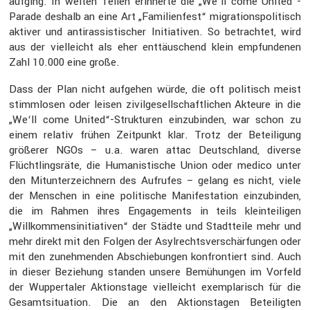
aufging. In weiten Teilen erinnerte die „We‘ll come United“-
Parade deshalb an eine Art „Famili­en­fest“ migra­ti­ons­po­li­tisch
aktiver und antiras­sis­ti­scher Initia­tiven. So betrachtet, wird
aus der vielleicht als eher enttäu­schend klein empfun­denen
Zahl 10.000 eine große.
Dass der Plan nicht aufgehen würde, die oft politisch meist
stimm­losen oder leisen zivil­ge­sell­schaft­li­chen Akteure in die
„We‘ll come United“-Strukturen einzu­binden, war schon zu
einem relativ frühen Zeitpunkt klar. Trotz der Betei­li­gung
größerer NGOs – u.a. waren attac Deutsch­land, diverse
Flücht­lings­räte, die Humanis­ti­sche Union oder medico unter
den Mitun­ter­zeich­nern des Aufrufes – gelang es nicht, viele
der Menschen in eine politi­sche Manifes­ta­tion einzu­binden,
die im Rahmen ihres Engage­ments in teils klein­tei­ligen
„Willkom­mens­in­itia­tiven“ der Städte und Stadt­teile mehr und
mehr direkt mit den Folgen der Asylrechts­ver­schär­fungen oder
mit den zuneh­menden Abschie­bungen konfron­tiert sind. Auch
in dieser Bezie­hung standen unsere Bemühungen im Vorfeld
der Wupper­taler Aktions­tage vielleicht exempla­risch für die
Gesamt­si­tua­tion. Die an den Aktions­tagen Betei­ligten