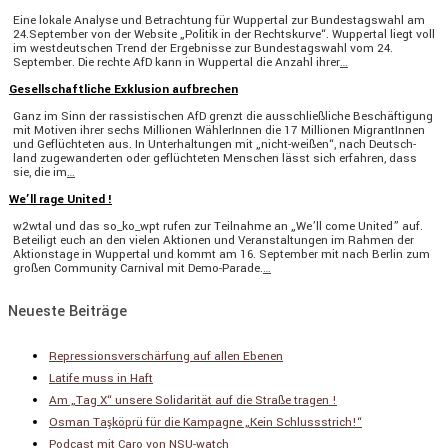
Eine lokale Analyse und Betrach­tung für Wuppertal zur Bundes­tags­wahl am
24.September von der Website „Politik in der Rechts­kurve“. Wuppertal liegt voll
im westdeut­schen Trend der Ergeb­nisse zur Bundes­tags­wahl vom 24.
September. Die rechte AfD kann in Wuppertal die Anzahl ihrer
…
Gesellschaftliche Exklusion aufbrechen
Ganz im Sinn der rassis­ti­schen AfD grenzt die ausschließ­liche Beschäf­ti­gung
mit Motiven ihrer sechs Millionen Wähle­rInnen die 17 Millionen Migran­tInnen
und Geflüch­teten aus. In Unter­hal­tungen mit „nicht-weißen“, nach Deutsch­
land zugewan­derten oder geflüch­teten Menschen lässt sich erfahren, dass
sie, die im
…
We’ll rage United !
w2wtal und das so_ko_wpt rufen zur Teilnahme an „We’ll come United” auf.
Betei­ligt euch an den vielen Aktionen und Veran­stal­tungen im Rahmen der
Aktions­tage in Wuppertal und kommt am 16. September mit nach Berlin zum
großen Commu­nity Carnival mit Demo-Parade.
…
Neueste Beiträge
Repressionsverschärfung auf allen Ebenen
Latife muss in Haft
Am „Tag X“ unsere Solidarität auf die Straße tragen !
Osman Taşköprü für die Kampagne „Kein Schlussstrich!“
Podcast mit Caro von NSU-watch