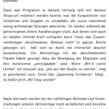
nommen.
Dass das Programm in diesem Umfang und mit diesem
Anspruch reali­siert werden konnte, war der Koope­ra­tion von
Initia­tiven und Gruppen zu verdanken, die zuvor manchmal
wenig aufein­ander bezogen arbei­teten. Es fanden während der
gemein­samen Arbeit Annähe­rungen statt, aus denen sich auch
im lokalen Umfeld Kraft schöpfen lässt. Dass das Zusam­
men­bringen verschie­dener Akteure nicht in ganzer Breite
gelungen ist, ließ sich so durch die Inten­sität absolut
kompen­sieren. Die Aktions­tage mit der abschlie­ßenden
Parade haben gezeigt, dass die Bewegung der Migra­tion und
ihre Autonomie „unstopp­able“ sind. Wenn „We‘ll come
United“ ein Versuch war, „uns auf den Boden zu werfen“, mag
er geschei­tert sein. Doch das „Space­ship Solida­rity“ fliegt…
Es heißt jetzt „We Stay United!“
Nach und nach werden wir die vielfäl­tigen Aktionen und Veran­
stal­tungen unserer Aktions­tage noch aufar­beiten und einzelne