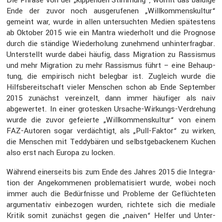
Ende der zuvor noch ausge­ru­fenen „Willkom­mens­kultur“
gemeint war, wurde in allen unter­suchten Medien spätes­tens
ab Oktober 2015 wie ein Mantra wieder­holt und die Prognose
durch die ständige Wieder­ho­lung zuneh­mend unhin­ter­fragbar.
Unter­stellt wurde dabei häufig, dass Migra­tion zu Rassismus
und mehr Migra­tion zu mehr Rassismus führt – eine Behaup­
tung, die empirisch nicht belegbar ist. Zugleich wurde die
Hilfs­be­reit­schaft vieler Menschen schon ab Ende September
2015 zunächst verein­zelt, dann immer häufiger als naiv
abgewertet. In einer grotesken Ursache-Wirkungs-Verdre­hung
wurde die zuvor gefei­erte „Willkom­mens­kultur“ von einem
FAZ-Autoren sogar verdäch­tigt, als „Pull-Faktor“ zu wirken,
die Menschen mit Teddy­bären und selbst­ge­ba­ckenem Kuchen
also erst nach Europa zu locken.
Während einer­seits bis zum Ende des Jahres 2015 die Integra­
tion der Angekom­menen proble­ma­ti­siert wurde, wobei noch
immer auch die Bedürf­nisse und Probleme der Geflüch­teten
argumen­tativ einbe­zogen wurden, richtete sich die mediale
Kritik somit zunächst gegen die „naiven“ Helfer und Unter­