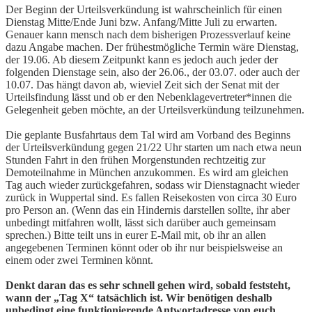
Der Beginn der Urteilsverkündung ist wahrscheinlich für einen
Dienstag Mitte/Ende Juni bzw. Anfang/Mitte Juli zu erwarten.
Genauer kann mensch nach dem bisherigen Prozessverlauf keine
dazu Angabe machen. Der frühestmögliche Termin wäre Dienstag,
der 19.06. Ab diesem Zeitpunkt kann es jedoch auch jeder der
folgenden Dienstage sein, also der 26.06., der 03.07. oder auch der
10.07. Das hängt davon ab, wieviel Zeit sich der Senat mit der
Urteilsfindung lässt und ob er den Nebenklagevertreter*innen die
Gelegenheit geben möchte, an der Urteilsverkündung teilzunehmen.
Die geplante Busfahrtaus dem Tal wird am Vorband des Beginns
der Urteilsverkündung gegen 21/22 Uhr starten um nach etwa neun
Stunden Fahrt in den frühen Morgenstunden rechtzeitig zur
Demoteilnahme in München anzukommen. Es wird am gleichen
Tag auch wieder zurückgefahren, sodass wir Dienstagnacht wieder
zurück in Wuppertal sind. Es fallen Reisekosten von circa 30 Euro
pro Person an. (Wenn das ein Hindernis darstellen sollte, ihr aber
unbedingt mitfahren wollt, lässt sich darüber auch gemeinsam
sprechen.) Bitte teilt uns in eurer E-Mail mit, ob ihr an allen
angegebenen Terminen könnt oder ob ihr nur beispielsweise an
einem oder zwei Terminen könnt.
Denkt daran das es sehr schnell gehen wird, sobald feststeht,
wann der „Tag X“ tatsächlich ist. Wir benötigen deshalb
unbedingt eine funktionierende Antwortadresse von euch.