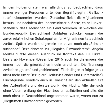
In den Folge­mo­naten war aller­dings zu beobachten, dass
immer weniger Personen unter den Begriff „legitim Geflüch­
tete“ subsum­miert wurden : Zunächst fielen die Afgha­nInnen
heraus, und nachdem der Innen­mi­nister äußerte, es sei unver­
ständ­lich, dass Menschen ein Land verließen, in welches die
Bundes­re­pu­blik Deutsch­land Soldaten schicke, gingen die
zuvor relativ hohen Schutz­quoten für Afgha­nInnen tatsäch­lich
zurück. Später wurden allge­mein die zuvor noch als „Schutz­
su­chende“ Bezeich­neten zu „illegalen Einwan­de­rern“: Angela
Merkel nutzte diesen Ausdruck im Kontext des EU-Türkei-
Deals ab November/Dezember 2015 auch für dieje­nigen, die
immer noch die griechi­schen Inseln erreichten. Die Trennung
zwischen „guten“ und „schlechten“ Flücht­lingen erfolgte jetzt
nicht mehr unter Bezug auf Herkunfts­länder und (unter­stellte)
Flucht­gründe, sondern auch in Hinsicht auf den aktuellen Ort
des Aufent­halts und den Zeitpunkt der Flucht. Alle, die sich
ohne Visum entlang der Flucht­routen aufhielten und alle, die
noch nicht in Deutsch­land angekommen waren, waren nun zu
„illegi­timen Einwan­de­rern“ geworden.