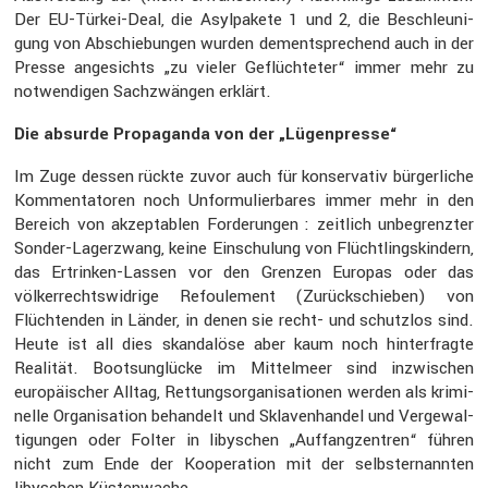
Der EU-Türkei-Deal, die Asylpa­kete 1 und 2, die Beschleu­ni­
gung von Abschie­bungen wurden dementspre­chend auch in der
Presse angesichts „zu vieler Geflüch­teter“ immer mehr zu
notwen­digen Sachzwängen erklärt.
Die absurde Propa­ganda von der „Lügen­presse“
Im Zuge dessen rückte zuvor auch für konser­vativ bürger­liche
Kommen­ta­toren noch Unfor­mu­lier­bares immer mehr in den
Bereich von akzep­ta­blen Forde­rungen : zeitlich unbegrenzter
Sonder-Lager­zwang, keine Einschu­lung von Flücht­lings­kin­dern,
das Ertrinken-Lassen vor den Grenzen Europas oder das
völker­rechts­wid­rige Refou­le­ment (Zurück­schieben) von
Flüch­tenden in Länder, in denen sie recht- und schutzlos sind.
Heute ist all dies skanda­löse aber kaum noch hinter­fragte
Realität. Boots­un­glücke im Mittel­meer sind inzwi­schen
europäi­scher Alltag, Rettungs­or­ga­ni­sa­tionen werden als krimi­
nelle Organi­sa­tion behan­delt und Sklaven­handel und Verge­wal­
ti­gungen oder Folter in libyschen „Auffang­zen­tren“ führen
nicht zum Ende der Koope­ra­tion mit der selbst­er­nannten
libyschen Küsten­wache.