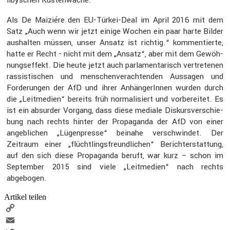
Als De Maiziére den EU-Türkei-Deal im April 2016 mit dem
Satz „Auch wenn wir jetzt einige Wochen ein paar harte Bilder
aushalten müssen, unser Ansatz ist richtig.“ kommen­tierte,
hatte er Recht - nicht mit dem „Ansatz“, aber mit dem Gewöh­
nungs­ef­fekt. Die heute jetzt auch parla­men­ta­risch vertre­tenen
rassis­ti­schen und menschen­ver­ach­tenden Aussagen und
Forde­rungen der AfD und ihrer Anhän­ge­rInnen wurden durch
die „Leitme­dien“ bereits früh norma­li­siert und vorbe­reitet. Es
ist ein absurder Vorgang, dass diese mediale Diskurs­ver­schie­
bung nach rechts hinter der Propa­ganda der AfD von einer
angeb­li­chen „Lügen­presse“ beinahe verschwindet. Der
Zeitraum einer „flücht­lings­freund­li­chen“ Bericht­erstat­tung,
auf den sich diese Propa­ganda beruft, war kurz – schon im
September 2015 sind viele „Leitme­dien“ nach rechts
abgebogen.
Artikel teilen
Copy