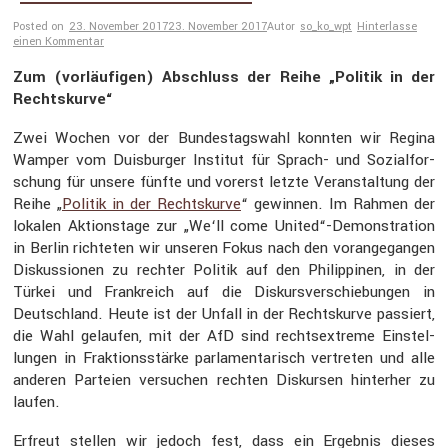
Posted on
23. November 2017
23. November 2017
Autor
so_ko_wpt
Hinterlasse
einen Kommentar
Zum (vorläu­figen) Abschluss der Reihe „Politik in der
Rechts­kurve“
Zwei Wochen vor der Bundes­tags­wahl konnten wir Regina
Wamper vom Duisburger Institut für Sprach- und Sozial­for­
schung für unsere fünfte und vorerst letzte Veran­stal­tung der
Reihe „
Politik in der Rechts­kurve
“ gewinnen. Im Rahmen der
lokalen Aktions­tage zur „We‘ll come United“-Demonstration
in Berlin richteten wir unseren Fokus nach den voran­ge­gangen
Diskus­sionen zu rechter Politik auf den Philip­pinen, in der
Türkei und Frank­reich auf die Diskurs­ver­schie­bungen in
Deutsch­land. Heute ist der Unfall in der Rechts­kurve passiert,
die Wahl gelaufen, mit der AfD sind rechts­ex­treme Einstel­
lungen in Frakti­ons­stärke parla­men­ta­risch vertreten und alle
anderen Parteien versu­chen rechten Diskursen hinterher zu
laufen.
Erfreut stellen wir jedoch fest, dass ein Ergebnis dieses