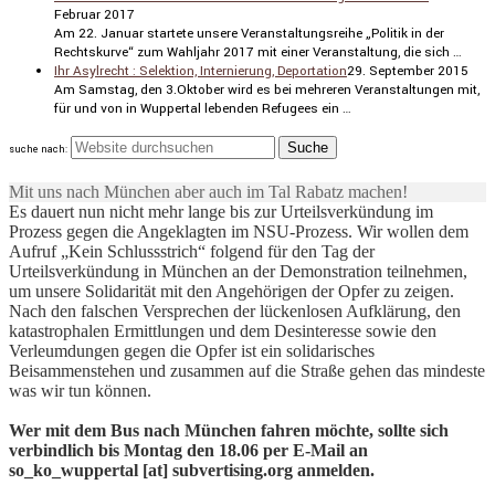
Februar 2017
Am 22. Januar startete unsere Veran­stal­tungs­reihe „Politik in der
Rechts­kurve“ zum Wahljahr 2017 mit einer Veran­stal­tung, die sich …
Ihr Asylrecht : Selektion, Internierung, Deportation
29. September 2015
Am Samstag, den 3.Oktober wird es bei mehreren Veran­stal­tungen mit,
für und von in Wuppertal lebenden Refugees ein …
suche nach:
Mit uns nach München aber auch im Tal Rabatz machen!
Es dauert nun nicht mehr lange bis zur Urteilsverkündung im
Prozess gegen die Angeklagten im NSU-Prozess. Wir wollen dem
Aufruf „Kein Schlussstrich“ folgend für den Tag der
Urteilsverkündung in München an der Demonstration teilnehmen,
um unsere Solidarität mit den Angehörigen der Opfer zu zeigen.
Nach den falschen Versprechen der lückenlosen Aufklärung, den
katastrophalen Ermittlungen und dem Desinteresse sowie den
Verleumdungen gegen die Opfer ist ein solidarisches
Beisammenstehen und zusammen auf die Straße gehen das mindeste
was wir tun können.
Wer mit dem Bus nach München fahren möchte, sollte sich
verbindlich bis Montag den 18.06 per E-Mail an
so_ko_wuppertal [at] subvertising.org anmelden.