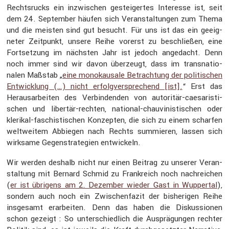
Rechts­rucks ein inzwi­schen gestei­gertes Inter­esse ist, seit
dem 24. September häufen sich Veran­stal­tungen zum Thema
und die meisten sind gut besucht. Für uns ist das ein geeig­
neter Zeitpunkt, unsere Reihe vorerst zu beschließen, eine
Fortset­zung im nächsten Jahr ist jedoch angedacht. Denn
noch immer sind wir davon überzeugt, dass im trans­na­tio­
nalen Maßstab „
eine monokau­sale Betrach­tung der politi­schen
Entwick­lung (…) nicht erfolg­ver­spre­chend [ist].
“ Erst das
Heraus­ar­beiten des Verbin­denden von autoritär-caesa­ris­ti­
schen und libertär-rechten, national-chauvi­nis­ti­schen oder
klerikal-faschis­ti­schen Konzepten, die sich zu einem scharfen
weltweitem Abbiegen nach Rechts summieren, lassen sich
wirksame Gegen­stra­te­gien entwi­ckeln.
Wir werden deshalb nicht nur einen Beitrag zu unserer Veran­
stal­tung mit Bernard Schmid zu Frank­reich noch nachrei­chen
(
er ist übrigens am 2. Dezember wieder Gast in Wuppertal
),
sondern auch noch ein Zwischen­fazit der bishe­rigen Reihe
insge­samt erarbeiten. Denn das haben die Diskus­sionen
schon gezeigt : So unter­schied­lich die Ausprä­gungen rechter