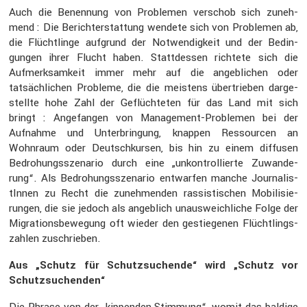
Auch die Benen­nung von Problemen verschob sich zuneh­
mend : Die Bericht­erstat­tung wendete sich von Problemen ab,
die Flücht­linge aufgrund der Notwen­dig­keit und der Bedin­
gungen ihrer Flucht haben. Statt­dessen richtete sich die
Aufmerk­sam­keit immer mehr auf die angeb­li­chen oder
tatsäch­li­chen Probleme, die die meistens übertrieben darge­
stellte hohe Zahl der Geflüch­teten für das Land mit sich
bringt : Angefangen von Manage­ment-Problemen bei der
Aufnahme und Unter­brin­gung, knappen Ressourcen an
Wohnraum oder Deutsch­kursen, bis hin zu einem diffusen
Bedro­hungs­sze­nario durch eine „unkon­trol­lierte Zuwan­de­
rung“. Als Bedro­hungs­sze­nario entwarfen manche Journa­lis­
tInnen zu Recht die zuneh­menden rassis­ti­schen Mobili­sie­
rungen, die sie jedoch als angeb­lich unaus­weich­liche Folge der
Migra­ti­ons­be­we­gung oft wieder den gestie­genen Flücht­lings­
zahlen zuschrieben.
Aus „Schutz für Schutz­su­chende“ wird „Schutz vor
Schutz­su­chenden“
Die Phrase von der „kippenden Stimmung“, womit das baldige