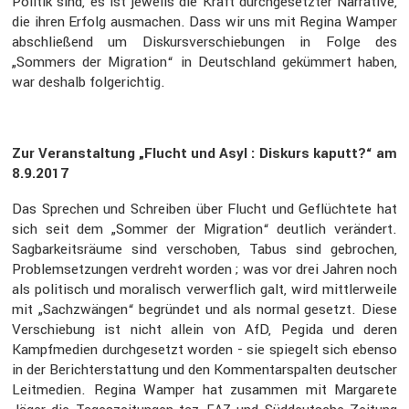
Politik sind, es ist jeweils die Kraft durch­ge­setzter Narra­tive,
die ihren Erfolg ausma­chen. Dass wir uns mit Regina Wamper
abschlie­ßend um Diskurs­ver­schie­bungen in Folge des
„Sommers der Migra­tion“ in Deutsch­land geküm­mert haben,
war deshalb folge­richtig.
Zur Veran­stal­tung „Flucht und Asyl : Diskurs kaputt?“ am
8.9.2017
Das Sprechen und Schreiben über Flucht und Geflüch­tete hat
sich seit dem „Sommer der Migra­tion“ deutlich verän­dert.
Sagbar­keits­räume sind verschoben, Tabus sind gebro­chen,
Problem­set­zungen verdreht worden ; was vor drei Jahren noch
als politisch und moralisch verwerf­lich galt, wird mittler­weile
mit „Sachzwängen“ begründet und als normal gesetzt. Diese
Verschie­bung ist nicht allein von AfD, Pegida und deren
Kampf­me­dien durch­ge­setzt worden - sie spiegelt sich ebenso
in der Bericht­erstat­tung und den Kommen­tar­spalten deutscher
Leitme­dien. Regina Wamper hat zusammen mit Marga­rete