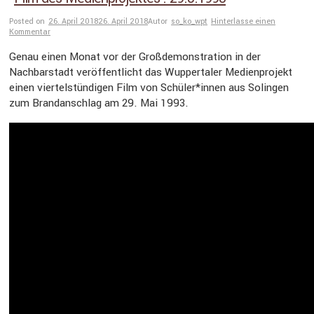
Posted on
26. April 2018
26. April 2018
Autor
so_ko_wpt
Hinterlasse einen
Kommentar
Genau einen Monat vor der Großde­mons­tra­tion in der
Nachbar­stadt veröf­fent­licht das Wupper­taler Medien­pro­jekt
einen viertel­stün­digen Film von Schüler*innen aus Solingen
zum Brand­an­schlag am 29. Mai 1993.