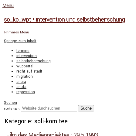
Menü
so_ko_wpt • intervention und selbstbeherrschung
Primäres Menü
Springe zum Inhalt
termine
intervention
selbstbeherrschung
wuppertal
recht auf stadt
migration
antira
antifa
repression
Suchen
suche nach:
Kategorie: soli-komitee
Film des Medienprojektes : 29.5.1993