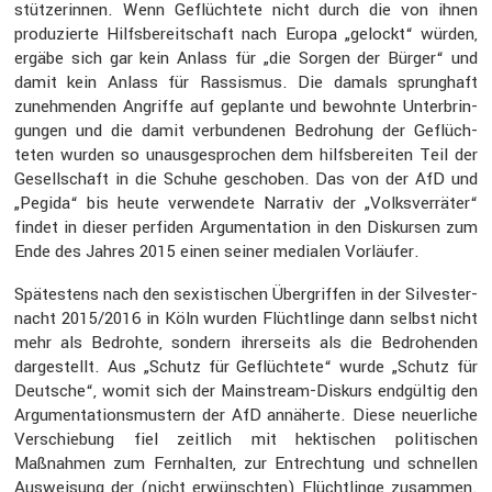
stüt­ze­rinnen. Wenn Geflüch­tete nicht durch die von ihnen
produ­zierte Hilfs­be­reit­schaft nach Europa „gelockt“ würden,
ergäbe sich gar kein Anlass für „die Sorgen der Bürger“ und
damit kein Anlass für Rassismus. Die damals sprung­haft
zuneh­menden Angriffe auf geplante und bewohnte Unter­brin­
gungen und die damit verbun­denen Bedro­hung der Geflüch­
teten wurden so unaus­ge­spro­chen dem hilfs­be­reiten Teil der
Gesell­schaft in die Schuhe geschoben. Das von der AfD und
„Pegida“ bis heute verwen­dete Narrativ der „Volks­ver­räter“
findet in dieser perfiden Argumen­ta­tion in den Diskursen zum
Ende des Jahres 2015 einen seiner medialen Vorläufer.
Spätes­tens nach den sexis­ti­schen Übergriffen in der Silves­ter­
nacht 2015/2016 in Köln wurden Flücht­linge dann selbst nicht
mehr als Bedrohte, sondern ihrer­seits als die Bedro­henden
darge­stellt. Aus „Schutz für Geflüch­tete“ wurde „Schutz für
Deutsche“, womit sich der Mainstream-Diskurs endgültig den
Argumen­ta­ti­ons­mus­tern der AfD annäherte. Diese neuer­liche
Verschie­bung fiel zeitlich mit hekti­schen politi­schen
Maßnahmen zum Fernhalten, zur Entrech­tung und schnellen
Auswei­sung der (nicht erwünschten) Flücht­linge zusammen.