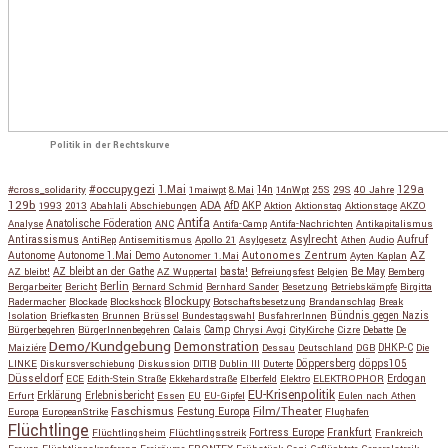
Politik in der Rechtskurve
#occupygezi
1.Mai
129a
#cross_solidarity
1maiwpt
8.Mai
14n
14nWpt
25S
29S
40 Jahre
129b
ADA
1993
2013
Abahlali
Abschiebungen
AfD
AKP
Aktion
Aktionstag
Aktionstage
AKZO
Antifa
Anatolische Föderation
Analyse
ANC
Antifa-Camp
Antifa-Nachrichten
Antikapitalismus
Antirassismus
Asylrecht
Aufruf
AntiRep
Antisemitismus
Apollo 21
Asylgesetz
Athen
Audio
AZ
Autonome
Autonome 1.Mai Demo
Autonomes Zentrum
Autonomer 1.Mai
Ayten Kaplan
Be May
AZ bleibt!
AZ bleibt an der Gathe
AZ Wuppertal
basta!
Befreiungsfest
Belgien
Bemberg
Berlin
Bergarbeiter
Bericht
Bernard Schmid
Bernhard Sander
Besetzung
Betriebskämpfe
Birgitta
Blockupy
Radermacher
Blockade
Blockshock
Botschaftsbesetzung
Brandanschlag
Break
Isolation
Briefkasten
Brunnen
Brüssel
Bundestagswahl
BusfahrerInnen
Bündnis gegen Nazis
Bürgerbegehren
BürgerInnenbegehren
Calais
Camp
Chrysi Avgi
CityKirche
Cizre
Debatte
De
Demo/Kundgebung
Demonstration
Maiziére
Dessau
Deutschland
DGB
DHKP-C
Die
Döppersberg
döpps105
LINKE
Diskursverschiebung
Diskussion
DITIB
Dublin III
Duterte
Düsseldorf
Erdogan
ECE
Edith-Stein Straße
Ekkehardstraße
Elberfeld
Elektro
ELEKTROPHOR
EU-Krisenpolitik
Erfurt
Erklärung
Erlebnisbericht
Essen
EU
EU-Gipfel
Eulen nach Athen
Faschismus
Festung Europa
Film/Theater
Europa
EuropeanStrike
Flughafen
Flüchtlinge
Fortress Europe
Frankfurt
Flüchtlingsheim
Flüchtlingsstreik
Frankreich