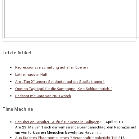
Letzte Artikel
Repressionsverschärfung auf allen Ebenen
Latife muss in Haft
Am „Tag X“ unsere Solidarität auf die Straße tragen !
Osman Taşköprü für die Kampagne „Kein Schlussstrich!“
Podcast mit Caro von NSU-watch
Time Machine
Schulter an Schulter - Aufruf zur Demo in Solingen
30. April 2013
Am 29. Mai jährt sich der verhee­rende Brand­an­schlag, den Neonazis auf
ein von türki­schen Menschen bewohntes Haus in …
Aus Dutertes Phantasma lernen ? Veranstaltungsbericht Teil 2
16.