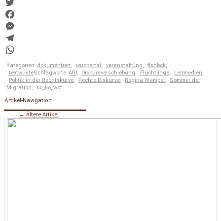
Link
Email
Twitter
Facebook
Messenger
Telegram
WhatsApp
Kategorien
dokumentiert
,
wuppertal
,
veranstaltung
,
flshbck
,
textwüste
Schlagworte
AfD
,
Diskursverschiebung
,
Flüchtlinge
,
Leitmedien
,
Politik in der Rechtskurve
,
Rechte Diskurse
,
Regina Wamper
,
Sommer der
Migration
,
so_ko_wpt
Artikel-Navigation
←
Ältere Artikel