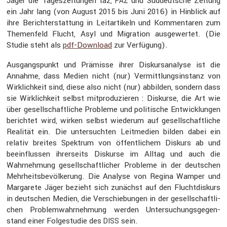
Jäger die Tages­zei­tungen taz,
und Süddeut­sche Zeitung
FAZ
ein Jahr lang (von August 2015 bis Juni 2016) in Hinblick auf
ihre Bericht­erstat­tung in Leitar­ti­keln und Kommen­taren zum
Themen­feld Flucht, Asyl und Migra­tion ausge­wertet. (Die
Studie steht als
pdf-Download
zur Verfü­gung).
Ausgangs­punkt und Prämisse ihrer Diskurs­ana­lyse ist die
Annahme, dass Medien nicht (nur) Vermitt­lungs­in­stanz von
Wirklich­keit sind, diese also nicht (nur) abbilden, sondern dass
sie Wirklich­keit selbst mitpro­du­zieren : Diskurse, die Art wie
über gesell­schaft­liche Probleme und politi­sche Entwick­lungen
berichtet wird, wirken selbst wiederum auf gesell­schaft­liche
Realität ein. Die unter­suchten Leitme­dien bilden dabei ein
relativ breites Spektrum von öffent­li­chem Diskurs ab und
beein­flussen ihrer­seits Diskurse im Alltag und auch die
Wahrneh­mung gesell­schaft­li­cher Probleme in der deutschen
Mehrheits­be­völ­ke­rung. Die Analyse von Regina Wamper und
Marga­rete Jäger bezieht sich zunächst auf den Flucht­dis­kurs
in deutschen Medien, die Verschie­bungen in der gesell­schaft­li­
chen Problem­wahr­neh­mung werden Unter­su­chungs­ge­gen­
stand einer Folge­studie des
sein.
DISS