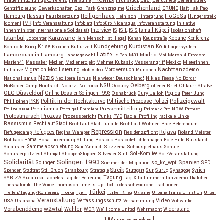
Frauen-Flüchtlingskonferenz
Freiräume
FRONTEX
Frühstück
Gazi
Geflüchtete
Generalstreik
Griechenland
Gentrifizierung
Gewerkschaften
Gezi-Park
Grenzregime
GRÜNE
Haft
Hak Pao
Hassan
Heiligenhaus
HoGeSa
Hamburg
hausbesetzung
Heinisch
Hintergrund
Hungerstreik
Idomeni
IMK
Info-Veranstaltung
Infoblatt
Infobüro Nicaragua
Infoveranstaltung
Initiative
Interview
Ismail Küpeli
Innenminister
internationale Solidarität
IS
ISIL
ISIS
Isolationshaft
Karawane
Istanbul
Kobane
Jobcenter
Kein Mensch ist illegal
Kenan
Keupstraße
Konferenz
Kundgebung
Kurdistan
Krise
Köln
Kontrolle
Krieg
Kroatien
Kulturzeit
Lagersystem
Latife
Lampedusa in Hamburg
Madrid
Landtagswahl
Le Pen
M31
Mai
March 4 Freedom
Marien41
Massaker
Medien
Medienprojekt
Mehmet Kubasik
Messerangriff
Mexiko
MieterInnen-
Migration
Mobilisierung
Mordversuch
Nachttanzdemo
Initiative
Mobivideo
München
Nazis
Nationalismus
Neoliberalismus
Nie wieder Deutschland!
Niklas Reese
No Border
NSU
Oelberg
NoBorder Camp
Nordstadt
Notarzt
NoTroika
Occupy
offener Brief
Ohlauer Straße
OLG Düsseldorf
Pegida
Online-Dossier Solingen 1993
Osnabrück
Oury Jalloh
Peter Jung
Polizeigewalt
PKK
Politik in der Rechtskurve
Politische Prozesse
Polizei
Phillipinen
Populismus
Pressemitteilung
Polizeistaat
Portugal
Premiere
Primark
Pro NRW
Protest
Protestmarsch
Prozess
Prozessbericht
Punks
PYD
Racial Profiling
radikale Linke
Rassismus
Recht auf Stadt
Recht auf Stadt für alle
Recht auf Wohnen
Rede
Referendum
Repression
Refugees
Rojava
Refugeecamp
Regina Wamper
Residenzpflicht
Roland Meister
Roma
Rollback
Rosa Luxemburg Stiftung
Rostock
Rostock-Lichtenhagen
Rote Hilfe
Russland
Salafisten
Sammelabschiebung
Sant'Anna di Stazzema
Schauspielhaus
Schule
Schusterplatzfest
Shingal
ShoppenStoppen
Silvester
Sinti
Soli-Komitee
Soli-Veranstaltung
Solidarität
Solingen 1993
so_ko_wpt
Solingen
Spanien
SPD
Sommer der Migration
Streik
Spenden
Stadtrat
Stil-Bruch
Strasbourg
Strategie
Stuttgart
Sur
Suruç
Synagoge
Syrien
Tagung
SYRIZA
Südafrika
Tacheles
Tag der Befreiung
Tag X
Talflimmern
Tanzdemo
Thatcher
Thessaloniki
The Voice
Thompson
Time is Up!
Tod
Todesschwadrone
Traditionen
Türkei
Treffen/Tagung/Konferenz
Troika
Typ F
Türkei-Krieg
Ukraine
Urbane Transformation
Urteil
Veranstaltung
Verfassungsschutz
Video
USA
Ustascha
Versammlung
Vohwinkel
w2wtal
Vorabenddemo
Wahlen
Widerstand
WDR
We'll come United
Wehrmacht