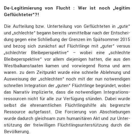
De-Legiti­mie­rung von Flucht : Wer ist noch „legitim
Geflüch­teter“?!
Die Auftei­lung bzw. Unter­tei­lung von Geflüch­teten in „gute“
und „schlechte“ begann bereits unmit­telbar nach der Entschei­
dung gegen eine Schlie­ßung der Grenzen im Spätsommer 2015
und bezog sich zunächst auf Flücht­linge mit „guter“ versus
„schlechter Bleibe­per­spek­tive“ – wobei eine „schlechte
Bleibe­per­spek­tive“ vor allem dieje­nigen hatten, die aus den
Westbal­kan­staaten kamen und vorwie­gend Roma und arm
waren. zu dem Zeitpunkt wurde eine schnelle Ableh­nung und
Auswei­sung der „schlechten“ noch mit der nun notwen­digen
schnellen Integra­tion der „guten“ Flücht­linge begründet, wobei
das Narrativ impli­zierte, dass die notwen­digen Integra­ti­ons­
res­sourcen nicht für alle zur Verfü­gung stünden. Dabei wurde
selbst die ehren­amt­li­chen Flücht­lings­hilfe als begrenzte
Ressource aufge­fasst. Die Forcie­rung von Abschie­bungen
wurde dadurch gleichsam zum humani­tären Akt und zur Unter­
stüt­zung der freiwil­ligen Flücht­lings­un­ter­stüt­zung durch die
Bevöl­ke­rung.