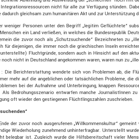
ntegra­ti­ons­res­sourcen nicht für alle zur Verfü­gung stünden. Dabei
durch gleichsam zum humani­tären Akt und zur Unter­stüt­zung der fre
r weniger Personen unter den Begriff „legitim Geflüch­tete“ sub
s Menschen ein Land verließen, in welches die Bundes­re­pu­blik Deu
e­mein die zuvor noch als „Schutz­su­chende“ Bezeich­neten zu „il
 dieje­nigen, die immer noch die griechi­schen Inseln erreichte
nter­stellte) Flucht­gründe, sondern auch in Hinsicht auf den aktu
ie noch nicht in Deutsch­land angekommen waren, waren nun zu „ille
ie Bericht­erstat­tung wendete sich von Problemen ab, die Flüch
mer mehr auf die angeb­li­chen oder tatsäch­li­chen Probleme, die d
oblemen bei der Aufnahme und Unter­brin­gung, knappen Ressourc
“. Als Bedro­hungs­sze­nario entwarfen manche Journa­lis­tInnen zu
e­gung oft wieder den gestie­genen Flücht­lings­zahlen zuschrieben.
­su­chenden“
de der zuvor noch ausge­ru­fenen „Willkom­mens­kultur“ gemeint w
ige Wieder­ho­lung zuneh­mend unhin­ter­fragbar. Unter­stellt wur
t belegbar ist. Zugleich wurde die Hilfs­be­reit­schaft vieler M