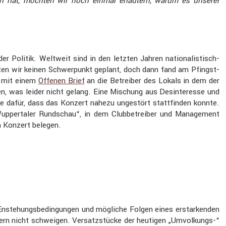
en hat, möchten wir noch einmal erläu­tern, warum es unserer
er Politik. Weltweit sind in den letzten Jahren natio­na­lis­tisch-
atten wir keinen Schwer­punkt geplant, doch dann fand am Pfingst­
te mit einem
Offenen Brief
an die Betreiber des Lokals in dem der
den, was leider nicht gelang. Eine Mischung aus Desin­ter­esse und
te dafür, dass das Konzert nahezu ungestört statt­finden konnte.
 „Wupper­taler Rundschau“, in dem Clubbe­treiber und Manage­ment
 Konzert belegen.
 Enste­hungs­be­din­gungen und mögliche Folgen eines erstar­kenden
ern nicht schweigen. Versatz­stücke der heutigen „Umvol­kungs-“