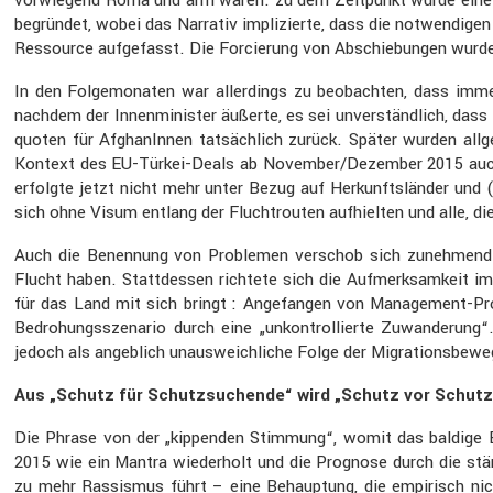
begründet, wobei das Narrativ impli­zierte, dass die notwen­digen I
Ressource aufge­fasst. Die Forcie­rung von Abschie­bungen wurde da
In den Folge­mo­naten war aller­dings zu beobachten, dass imme
nachdem der Innen­mi­nister äußerte, es sei unver­ständ­lich, das
quoten für Afgha­nInnen tatsäch­lich zurück. Später wurden allg
Kontext des EU-Türkei-Deals ab November/Dezember 2015 auch für
erfolgte jetzt nicht mehr unter Bezug auf Herkunfts­länder und (u
sich ohne Visum entlang der Flucht­routen aufhielten und alle, d
Auch die Benen­nung von Problemen verschob sich zuneh­mend : D
Flucht haben. Statt­dessen richtete sich die Aufmerk­sam­keit im
für das Land mit sich bringt : Angefangen von Manage­ment-Pr
Bedro­hungs­sze­nario durch eine „unkon­trol­lierte Zuwan­de­rung
jedoch als angeb­lich unaus­weich­liche Folge der Migra­ti­ons­be­w
Aus „Schutz für Schutz­su­chende“ wird „Schutz vor Schutz
Die Phrase von der „kippenden Stimmung“, womit das baldige En
2015 wie ein Mantra wieder­holt und die Prognose durch die ständ
zu mehr Rassismus führt – eine Behaup­tung, die empirisch nich