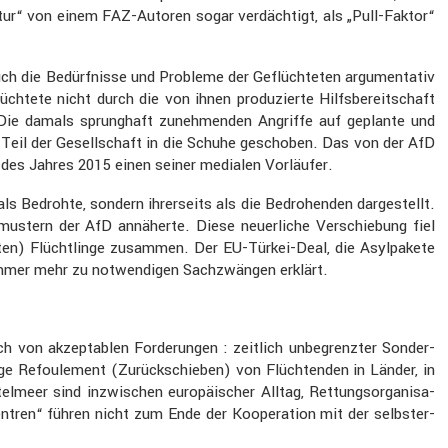
tur“ von einem FAZ-Autoren sogar verdäch­tigt, als „Pull-Faktor“
ch die Bedürf­nisse und Probleme der Geflüch­teten argumen­tativ
h­tete nicht durch die von ihnen produ­zierte Hilfs­be­reit­schaft
Die damals sprung­haft zuneh­menden Angriffe auf geplante und
n Teil der Gesell­schaft in die Schuhe geschoben. Das von der AfD
e des Jahres 2015 einen seiner medialen Vorläufer.
ls Bedrohte, sondern ihrer­seits als die Bedro­henden darge­stellt.
us­tern der AfD annäherte. Diese neuer­liche Verschie­bung fiel
ten) Flücht­linge zusammen. Der EU-Türkei-Deal, die Asylpa­kete
 immer mehr zu notwen­digen Sachzwängen erklärt.
h von akzep­ta­blen Forde­rungen : zeitlich unbegrenzter Sonder-
ige Refou­le­ment (Zurück­schieben) von Flüch­tenden in Länder, in
­meer sind inzwi­schen europäi­scher Alltag, Rettungs­or­ga­ni­sa­
en­tren“ führen nicht zum Ende der Koope­ra­tion mit der selbst­er­