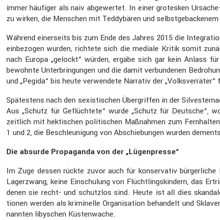
immer häufiger als naiv abgewertet. In einer grotesken Ursache-
zu wirken, die Menschen mit Teddy­bären und selbst­ge­ba­ckenem
Während einer­seits bis zum Ende des Jahres 2015 die Integra­ti
einbe­zogen wurden, richtete sich die mediale Kritik somit zunäch
nach Europa „gelockt“ würden, ergäbe sich gar kein Anlass fü
bewohnte Unter­brin­gungen und die damit verbun­denen Bedro­hung
und „Pegida“ bis heute verwen­dete Narrativ der „Volks­ver­räter“
Spätes­tens nach den sexis­ti­schen Übergriffen in der Silves­ter­
Aus „Schutz für Geflüch­tete“ wurde „Schutz für Deutsche“, wom
zeitlich mit hekti­schen politi­schen Maßnahmen zum Fernhalten
1 und 2, die Beschleu­ni­gung von Abschie­bungen wurden dements
Die absurde Propa­ganda von der „Lügen­presse“
Im Zuge dessen rückte zuvor auch für konser­vativ bürger­liche 
Lager­zwang, keine Einschu­lung von Flücht­lings­kin­dern, das Er
denen sie recht- und schutzlos sind. Heute ist all dies skanda­lö
tionen werden als krimi­nelle Organi­sa­tion behan­delt und Sklave
nannten libyschen Küsten­wache.