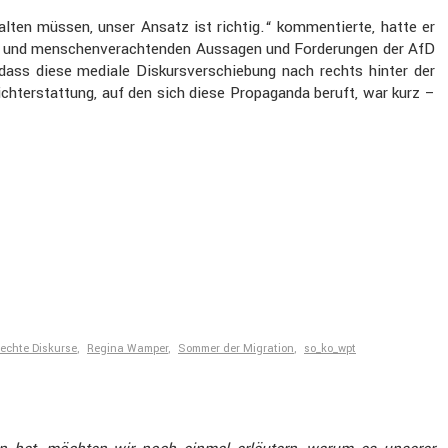
ten müssen, unser Ansatz ist richtig.“ kommen­tierte, hatte er
hen und menschen­ver­ach­tenden Aussagen und Forde­rungen der AfD
 dass diese mediale Diskurs­ver­schie­bung nach rechts hinter der
icht­erstat­tung, auf den sich diese Propa­ganda beruft, war kurz –
echte Diskurse
,
Regina Wamper
,
Sommer der Migration
,
so_ko_wpt