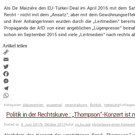
Als De Maiziére den EU-Türkei-Deal im April 2016 mit dem Satz
Recht - nicht mit dem „Ansatz“, aber mit dem Gewöh­nungs­ef­fekt
und ihrer Anhän­ge­rInnen wurden durch die „Leitme­dien“ bereits
Propa­ganda der AfD von einer angeb­li­chen „Lügen­presse“ beinahe
schon im September 2015 sind viele „Leitme­dien“ nach rechts 
Artikel teilen
Copy
Link
Email
Twitter
Facebook
Messenger
Telegram
WhatsApp
Kategorien
dokumentiert
,
wuppertal
,
veranstaltung
,
flshbck
,
textwüste
Schlagwo
Politik in der Rechtskurve : „Thompson“-Konzert ist n
Posted on
9. Juni 2017
6. Oktober 2017
Autor
so_ko_wpt
Hinterlasse einen Kommen