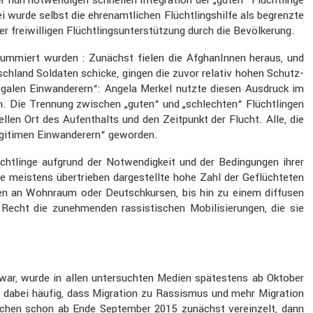
 wurde selbst die ehren­amt­li­chen Flücht­lings­hilfe als begrenzte
iwil­ligen Flücht­lings­un­ter­stüt­zung durch die Bevöl­ke­rung.
sum­miert wurden : Zunächst fielen die Afgha­nInnen heraus, und
tsch­land Soldaten schicke, gingen die zuvor relativ hohen Schutz­
legalen Einwan­de­rern“: Angela Merkel nutzte diesen Ausdruck im
n. Die Trennung zwischen „guten“ und „schlechten“ Flücht­lingen
ellen Ort des Aufent­halts und den Zeitpunkt der Flucht. Alle, die
gi­timen Einwan­de­rern“ geworden.
t­linge aufgrund der Notwen­dig­keit und der Bedin­gungen ihrer
ie meistens übertrieben darge­stellte hohe Zahl der Geflüch­teten
en an Wohnraum oder Deutsch­kursen, bis hin zu einem diffusen
 Recht die zuneh­menden rassis­ti­schen Mobili­sie­rungen, die sie
ar, wurde in allen unter­suchten Medien spätes­tens ab Oktober
de dabei häufig, dass Migra­tion zu Rassismus und mehr Migra­tion
enschen schon ab Ende September 2015 zunächst verein­zelt, dann