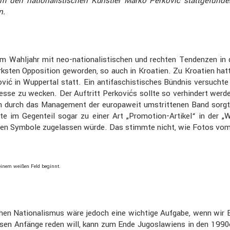
n natio­na­lis­ti­schen Künstler Marko Perković statt­ge­fund
n.
m Wahljahr mit neo-natio­na­lis­ti­schen und rechten Tendenzen in d
tärksten Opposi­tion geworden, so auch in Kroatien. Zu Kroatien h
ović in Wuppertal statt. Ein antifa­schis­ti­sches Bündnis versuch
er­esse zu wecken. Der Auftritt Perko­vićs sollte so verhin­dert wer
en durch das Manage­ment der europa­weit umstrit­tenen Band sorg
hrte im Gegen­teil sogar zu einer Art „Promo­tion-Artikel“ in der
hten Symbole zugelassen würde. Das stimmte nicht, wie Fotos vom
einem weißen Feld beginnt.
­schen Natio­na­lismus wäre jedoch eine wichtige Aufgabe, wenn wir
ssen Anfänge reden will, kann zum Ende Jugosla­wiens in den 1990