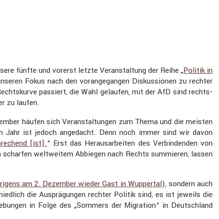
re fünfte und vorerst letzte Veran­stal­tung der Reihe „
Politik in
nseren Fokus nach den voran­ge­gangen Diskus­sionen zu rechter
r Rechts­kurve passiert, die Wahl gelaufen, mit der AfD sind rechts­
er zu laufen.
September häufen sich Veran­stal­tungen zum Thema und die meisten
sten Jahr ist jedoch angedacht. Denn noch immer sind wir davon
re­chend [ist].
“ Erst das Heraus­ar­beiten des Verbin­denden von
u einem scharfen weltweitem Abbiegen nach Rechts summieren, lassen
übrigens am 2. Dezember wieder Gast in Wuppertal
), sondern auch
ed­lich die Ausprä­gungen rechter Politik sind, es ist jeweils die
ie­bungen in Folge des „Sommers der Migra­tion“ in Deutsch­land