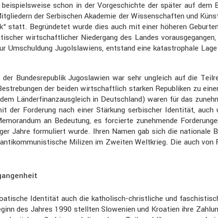
piels­weise schon in der Vorge­schichte der später auf dem Balkan 
n Mitglie­dern der Serbi­schen Akademie der Wissen­schaften und
“ statt. Begrün­detet wurde dies auch mit einer höheren Gebur­ten­
ti­scher wirtschaft­li­cher Nieder­gang des Landes voraus­ge­gangen,
 Umschul­dung Jugolsla­wiens, entstand eine katastro­phale Lage 
er Bundes­re­pu­blik Jugosla­wien war sehr ungleich auf die Teilre
Bestre­bungen der beiden wirtschaft­lich starken Republiken zu eine
. dem Länder­fi­nanz­aus­gleich in Deutsch­land) waren für das zuneh­m
mit der Forde­rung nach einer Stärkung serbi­scher Identität, auch
randum an Bedeu­tung, es forcierte zuneh­mende Forde­rungen nach
r Jahre formu­liert wurde. Ihren Namen gab sich die natio­nale 
e antikom­mu­nis­ti­sche Milizen im Zweiten Weltkrieg. Die auch von 
rgangenheit
­sche Identität auch die katho­lisch-christ­liche und faschis­ti­sche 
eginn des Jahres 1990 stellten Slowe­nien und Kroatien ihre Zahlun