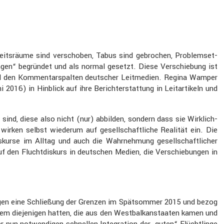
eits­räume sind verschoben, Tabus sind gebro­chen, Problem­set­
ängen“ begründet und als normal gesetzt. Diese Verschie­bung ist
 und den Kommen­tar­spalten deutscher Leitme­dien. Regina Wamper
16) in Hinblick auf ihre Bericht­erstat­tung in Leitar­ti­keln und
 sind, diese also nicht (nur) abbilden, sondern dass sie Wirklich­
, wirken selbst wiederum auf gesell­schaft­liche Realität ein. Die
iskurse im Alltag und auch die Wahrneh­mung gesell­schaft­li­cher
 den Flucht­dis­kurs in deutschen Medien, die Verschie­bungen in
g gegen eine Schlie­ßung der Grenzen im Spätsommer 2015 und bezog
allem dieje­nigen hatten, die aus den Westbal­kan­staaten kamen und
un notwen­digen schnellen Integra­tion der „guten“ Flücht­linge