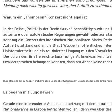
Nachdem das Konzert der umstrit­tenen Band „Thompson” um de
Meinung nach wichtig gewesen wäre, den Auftritt zu verhin­der
Warum ein „Thompson”-Konzert nicht egal ist
In der Reihe „Politik in der Rechts­kurve“ beschäf­tigen wir uns i
autori­täre oder autokra­ti­sche Regie­rungen gewählt oder zur s
sonntag ein Konzert des kroati­schen Natio­na­listen Marko Perk
Auftritt statt­fand und an die Stadt Wuppertal öffent­li­ches Int
Uninfor­miert­heit und ein routi­nierter Umgang mit den Vorwürf
Die durch den Brief erreichte kurzfris­tige Aufmerk­sam­keit fü
unwider­spro­chen behaupten konnten, dass am Abend keine rec
Dumpf­ba­cken beim Konzert mit dem alten Schach­brett­wappen der Ustascha, das oben links mit 
Es begann mit Jugoslawien
Gerade eine inter­es­sierte Ausein­an­der­set­zung mit dem kroati
Natio­nal­wahns in Europa betrachten wollen ; denn wer über de