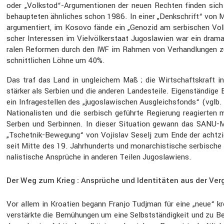
oder „Volkstod“-Argumentionen der neuen Rechten finden sich beis
behaup­teten ähnli­ches schon 1986. In einer „Denkschrift“ vo
argumen­tiert, im Kosovo fände ein „Genozid am serbi­schen Volk
scher Inter­essen im Vielvöl­ker­staat Jugosla­wien war ein drama­
ralen Reformen durch den
im Rahmen von Verhand­lungen zur
IWF
schnitt­li­chen Löhne um 40%.
Das traf das Land in unglei­chem Maß ; die Wirtschafts­kraft in d
stärker als Serbien und die anderen Landes­teile. Eigen­stän­dige 
ein Infra­ge­stellen des „jugosla­wi­schen Ausgleichs­fonds“ (vglb
Natio­na­listen und die serbisch geführte Regie­rung reagierten 
Serben und Serbinnen. In dieser Situa­tion gewann das SANU-Memo
„Tschetnik-Bewegung“ von Vojislav Seselj zum Ende der achtzige
seit Mitte des 19. Jahrhun­derts und monar­chis­ti­sche serbi­sch
na­lis­ti­sche Ansprüche in anderen Teilen Jugosla­wiens.
Der Weg zum Krieg : Ansprüche und Identitäten aus der Ve
Vor allem in Kroatien begann Franjo Tudjman für eine „neue“ kroati
verstärkte die Bemühungen um eine Selbst­stän­dig­keit und zu B