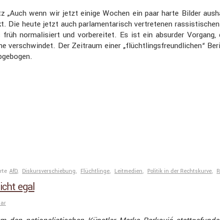
 „Auch wenn wir jetzt einige Wochen ein paar harte Bilder aushal
. Die heute jetzt auch parla­men­ta­risch vertre­tenen rassis­ti­sc
 früh norma­li­siert und vorbe­reitet. Es ist ein absurder Vorgang,
 verschwindet. Der Zeitraum einer „flücht­lings­freund­li­chen“ Ber
abgebogen.
rte
AfD
,
Diskursverschiebung
,
Flüchtlinge
,
Leitmedien
,
Politik in der Rechtskurve
,
R
icht egal
tar