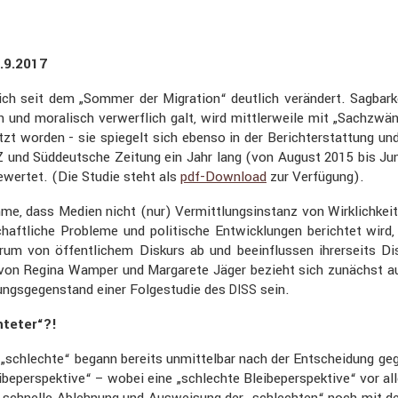
8.9.2017
ch seit dem „Sommer der Migra­tion“ deutlich verän­dert. Sagbar­k
 und moralisch verwerf­lich galt, wird mittler­weile mit „Sachzw
etzt worden - sie spiegelt sich ebenso in der Bericht­erstat­tung
und Süddeut­sche Zeitung ein Jahr lang (von August 2015 bis Juni 20
Z
­wertet. (Die Studie steht als
pdf-Download
zur Verfü­gung).
e, dass Medien nicht (nur) Vermitt­lungs­in­stanz von Wirklich­keit
schaft­liche Probleme und politi­sche Entwick­lungen berichtet wird
rum von öffent­li­chem Diskurs ab und beein­flussen ihrer­seits D
 von Regina Wamper und Marga­rete Jäger bezieht sich zunächst auf
ungs­ge­gen­stand einer Folge­studie des
sein.
DISS
­teter“?!
und „schlechte“ begann bereits unmit­telbar nach der Entschei­dun
be­per­spek­tive“ – wobei eine „schlechte Bleibe­per­spek­tive“ vor 
hnelle Ableh­nung und Auswei­sung der „schlechten“ noch mit der n