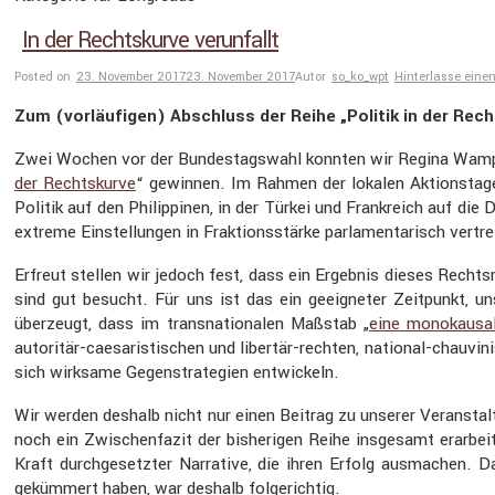
In der Rechtskurve verunfallt
Posted on
23. November 2017
23. November 2017
Autor
so_ko_wpt
Hinterlasse ein
Zum (vorläu­figen) Abschluss der Reihe „Politik in der Rech
Zwei Wochen vor der Bundes­tags­wahl konnten wir Regina Wamper 
der Rechts­kurve
“ gewinnen. Im Rahmen der lokalen Aktions­tage
Politik auf den Philip­pinen, in der Türkei und Frank­reich auf die
ex­treme Einstel­lungen in Frakti­ons­stärke parla­men­ta­risch ver
Erfreut stellen wir jedoch fest, dass ein Ergebnis dieses Rechts
sind gut besucht. Für uns ist das ein geeig­neter Zeitpunkt, 
überzeugt, dass im trans­na­tio­nalen Maßstab „
eine monokau­sale
autoritär-caesa­ris­ti­schen und libertär-rechten, national-chauv
sich wirksame Gegen­stra­te­gien entwi­ckeln.
Wir werden deshalb nicht nur einen Beitrag zu unserer Veran­stal
noch ein Zwischen­fazit der bishe­rigen Reihe insge­samt erarbeit
Kraft durch­ge­setzter Narra­tive, die ihren Erfolg ausma­chen
geküm­mert haben, war deshalb folge­richtig.