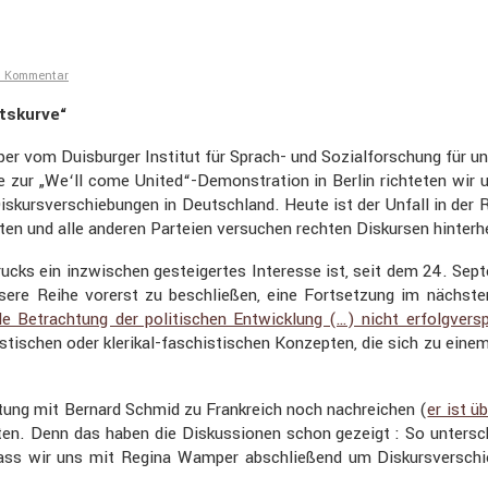
en Kommentar
ts­kurve“
vom Duisburger Institut für Sprach- und Sozial­for­schung für unse
 zur „We‘ll come United“-Demonstration in Berlin richteten wir u
 Diskurs­ver­schie­bungen in Deutsch­land. Heute ist der Unfall in de
treten und alle anderen Parteien versu­chen rechten Diskursen hinterh
­rucks ein inzwi­schen gestei­gertes Inter­esse ist, seit dem 24. 
unsere Reihe vorerst zu beschließen, eine Fortset­zung im näch
 Betrach­tung der politi­schen Entwick­lung (…) nicht erfolg­ver­sp
i­nis­ti­schen oder klerikal-faschis­ti­schen Konzepten, die sich z
­tung mit Bernard Schmid zu Frank­reich noch nachrei­chen (
er ist 
en. Denn das haben die Diskus­sionen schon gezeigt : So unter­schi
. Dass wir uns mit Regina Wamper abschlie­ßend um Diskurs­ver­sch