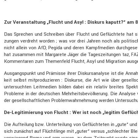
Zur Veran­stal­tung „Flucht und Asyl : Diskurs kaputt?“ am 
Das Sprechen und Schreiben über Flucht und Geflüch­tete hat si
zungen verdreht worden ; was vor drei Jahren noch als politisch
nicht allein von AfD, Pegida und deren Kampf­me­dien durch­ge­s
hat zusammen mit Marga­rete Jäger die Tages­zei­tungen taz,
FA
Kommen­taren zum Themen­feld Flucht, Asyl und Migra­tion ausge
Ausgangs­punkt und Prämisse ihrer Diskurs­ana­lyse ist die Annahm
keit selbst mitpro­du­zieren : Diskurse, die Art wie über gesell­
unter­suchten Leitme­dien bilden dabei ein relativ breites Spekt
Probleme in der deutschen Mehrheits­be­völ­ke­rung. Die Analyse
der gesell­schaft­li­chen Problem­wahr­neh­mung werden Unter­su­ch
De-Legiti­mie­rung von Flucht : Wer ist noch „legitim Geflüch
Die Auftei­lung bzw. Unter­tei­lung von Geflüch­teten in „gute“ 
sich zunächst auf Flücht­linge mit „guter“ versus „schlechter Blei
vorwie­gend Roma und arm waren. zu dem Zeitpunkt wurde eine sc