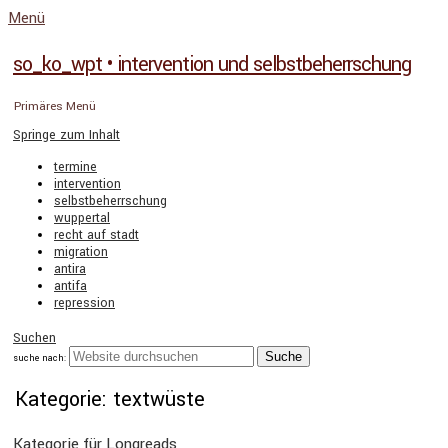
Menü
so_ko_wpt • intervention und selbstbeherrschung
Primäres Menü
Springe zum Inhalt
termine
intervention
selbstbeherrschung
wuppertal
recht auf stadt
migration
antira
antifa
repression
Suchen
suche nach:
Kategorie: textwüste
Kategorie für Longreads