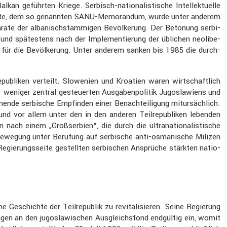
geführten Kriege. Serbisch-natio­na­lis­ti­sche Intel­lek­tu­elle
 Künste, dem so genannten SANU-Memorandum, wurde unter anderem
rate der albanisch­stäm­migen Bevöl­ke­rung. Der Betonung serbi­
 und spätes­tens nach der Imple­men­tie­rung der üblichen neoli­be­
für die Bevöl­ke­rung. Unter anderem sanken bis 1985 die durch­
­pu­bliken verteilt. Slowe­nien und Kroatien waren wirtschaft­lich
r weniger zentral gesteu­erten Ausga­ben­po­litik Jugosla­wiens und
ende serbi­sche Empfinden einer Benach­tei­li­gung mitur­säch­lich.
 und vor allem unter den in den anderen Teilre­pu­bliken lebenden
 einem „Großser­bien“, die durch die ultra­na­tio­na­lis­ti­sche
Bewegung unter Berufung auf serbi­sche anti-osmani­sche Milizen
Regie­rungs­seite gestellten serbi­schen Ansprüche stärkten natio­
Geschichte der Teilre­pu­blik zu revita­li­sieren. Seine Regie­rung
gen an den jugosla­wi­schen Ausgleichs­fond endgültig ein, womit