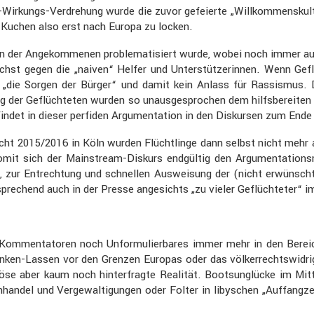
Wirkungs-Verdre­hung wurde die zuvor gefei­erte „Willkom­mens­kul
 Kuchen also erst nach Europa zu locken.
on der Angekom­menen proble­ma­ti­siert wurde, wobei noch immer au
st gegen die „naiven“ Helfer und Unter­stüt­ze­rinnen. Wenn Geflüc
r „die Sorgen der Bürger“ und damit kein Anlass für Rassismus. 
 der Geflüch­teten wurden so unaus­ge­spro­chen dem hilfs­be­reite
 findet in dieser perfiden Argumen­ta­tion in den Diskursen zum End
nacht 2015/2016 in Köln wurden Flücht­linge dann selbst nicht mehr a
it sich der Mainstream-Diskurs endgültig den Argumen­ta­ti­ons­m
, zur Entrech­tung und schnellen Auswei­sung der (nicht erwünsch
pre­chend auch in der Presse angesichts „zu vieler Geflüch­teter“
Kommen­ta­toren noch Unfor­mu­lier­bares immer mehr in den Bereic
trinken-Lassen vor den Grenzen Europas oder das völker­rechts­wid­r
se aber kaum noch hinter­fragte Realität. Boots­un­glücke im Mittel
n­handel und Verge­wal­ti­gungen oder Folter in libyschen „Auffang­z