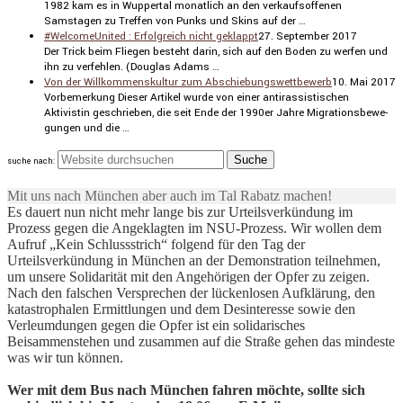
1982 kam es in Wuppertal monat­lich an den verkaufs­of­fenen
Samstagen zu Treffen von Punks und Skins auf der …
#WelcomeUnited : Erfolgreich nicht geklappt
27. September 2017
Der Trick beim Fliegen besteht darin, sich auf den Boden zu werfen und
ihn zu verfehlen. (Douglas Adams …
Von der Willkommenskultur zum Abschiebungswettbewerb
10. Mai 2017
Vorbe­mer­kung Dieser Artikel wurde von einer antiras­sis­ti­schen
Aktivistin geschrieben, die seit Ende der 1990er Jahre Migra­ti­ons­be­we­
gungen und die …
suche nach:
Mit uns nach München aber auch im Tal Rabatz machen!
Es dauert nun nicht mehr lange bis zur Urteilsverkündung im
Prozess gegen die Angeklagten im NSU-Prozess. Wir wollen dem
Aufruf „Kein Schlussstrich“ folgend für den Tag der
Urteilsverkündung in München an der Demonstration teilnehmen,
um unsere Solidarität mit den Angehörigen der Opfer zu zeigen.
Nach den falschen Versprechen der lückenlosen Aufklärung, den
katastrophalen Ermittlungen und dem Desinteresse sowie den
Verleumdungen gegen die Opfer ist ein solidarisches
Beisammenstehen und zusammen auf die Straße gehen das mindeste
was wir tun können.
Wer mit dem Bus nach München fahren möchte, sollte sich