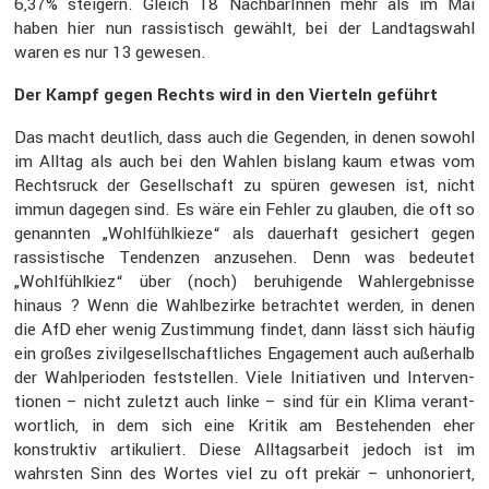
6,37% steigern. Gleich 18 Nachba­rInnen mehr als im Mai
haben hier nun rassis­tisch gewählt, bei der Landtags­wahl
waren es nur 13 gewesen.
Der Kampf gegen Rechts wird in den Vierteln geführt
Das macht deutlich, dass auch die Gegenden, in denen sowohl
im Alltag als auch bei den Wahlen bislang kaum etwas vom
Rechts­ruck der Gesell­schaft zu spüren gewesen ist, nicht
immun dagegen sind. Es wäre ein Fehler zu glauben, die oft so
genannten „Wohlfühl­kieze“ als dauer­haft gesichert gegen
rassis­ti­sche Tendenzen anzusehen. Denn was bedeutet
„Wohlfühl­kiez“ über (noch) beruhi­gende Wahler­geb­nisse
hinaus ? Wenn die Wahlbe­zirke betrachtet werden, in denen
die AfD eher wenig Zustim­mung findet, dann lässt sich häufig
ein großes zivil­ge­sell­schaft­li­ches Engage­ment auch außer­halb
der Wahlpe­ri­oden feststellen. Viele Initia­tiven und Inter­ven­
tionen – nicht zuletzt auch linke – sind für ein Klima verant­
wort­lich, in dem sich eine Kritik am Bestehenden eher
konstruktiv artiku­liert. Diese Alltags­ar­beit jedoch ist im
wahrsten Sinn des Wortes viel zu oft prekär – unhono­riert,