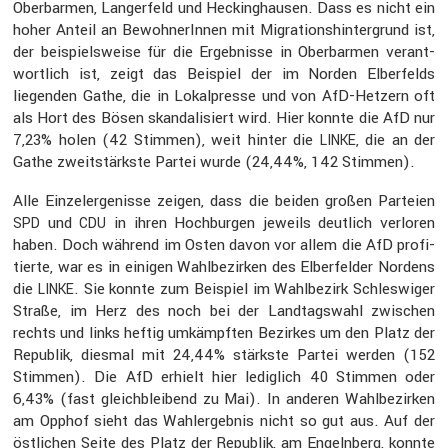
Oberbarmen, Langer­feld und Hecking­hausen. Dass es nicht ein
hoher Anteil an Bewoh­ne­rInnen mit Migra­ti­ons­hin­ter­grund ist,
der beispiels­weise für die Ergeb­nisse in Oberbarmen verant­
wort­lich ist, zeigt das Beispiel der im Norden Elber­felds
liegenden Gathe, die in Lokal­presse und von AfD-Hetzern oft
als Hort des Bösen skanda­li­siert wird. Hier konnte die AfD nur
7,23% holen (42 Stimmen), weit hinter die
, die an der
LINKE
Gathe zweit­stärkste Partei wurde (24,44%, 142 Stimmen).
Alle Einzeler­ge­nisse zeigen, dass die beiden großen Parteien
und
in ihren Hochburgen jeweils deutlich verloren
SPD
CDU
haben. Doch während im Osten davon vor allem die AfD profi­
tierte, war es in einigen Wahlbe­zirken des Elber­felder Nordens
die
. Sie konnte zum Beispiel im Wahlbe­zirk Schles­wiger
LINKE
Straße, im Herz des noch bei der Landtags­wahl zwischen
rechts und links heftig umkämpften Bezirkes um den Platz der
Republik, diesmal mit 24,44% stärkste Partei werden (152
Stimmen). Die AfD erhielt hier ledig­lich 40 Stimmen oder
6,43% (fast gleich­blei­bend zu Mai). In anderen Wahlbe­zirken
am Opphof sieht das Wahler­gebnis nicht so gut aus. Auf der
östli­chen Seite des Platz der Republik, am Engeln­berg, konnte