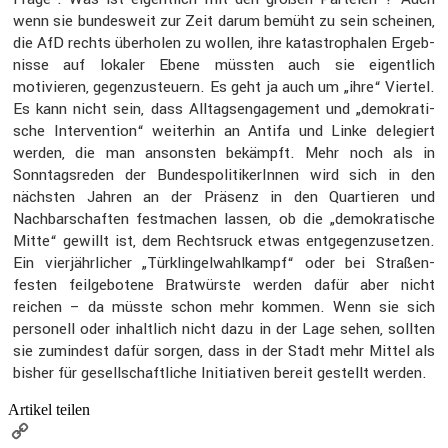
wenn sie bundes­weit zur Zeit darum bemüht zu sein scheinen,
die AfD rechts überholen zu wollen, ihre katastro­phalen Ergeb­
nisse auf lokaler Ebene müssten auch sie eigent­lich
motivieren, gegen­zu­steuern. Es geht ja auch um „ihre“ Viertel.
Es kann nicht sein, dass Alltags­en­ga­ge­ment und „demokra­ti­
sche Inter­ven­tion“ weiterhin an Antifa und Linke delegiert
werden, die man ansonsten bekämpft. Mehr noch als in
Sonntags­reden der Bundes­po­li­ti­ke­rInnen wird sich in den
nächsten Jahren an der Präsenz in den Quartieren und
Nachbar­schaften festma­chen lassen, ob die „demokra­ti­sche
Mitte“ gewillt ist, dem Rechts­ruck etwas entge­gen­zu­setzen.
Ein vierjähr­li­cher „Türklin­gel­wahl­kampf“ oder bei Straßen­
festen feilge­bo­tene Bratwürste werden dafür aber nicht
reichen – da müsste schon mehr kommen. Wenn sie sich
perso­nell oder inhalt­lich nicht dazu in der Lage sehen, sollten
sie zumin­dest dafür sorgen, dass in der Stadt mehr Mittel als
bisher für gesell­schaft­liche Initia­tiven bereit gestellt werden.
Artikel teilen