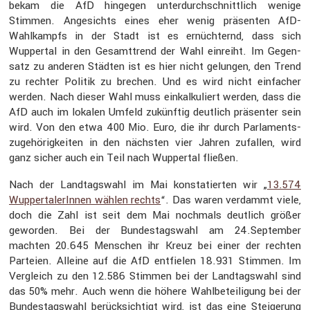
bekam die AfD hingegen unter­durch­schnitt­lich wenige
Stimmen. Angesichts eines eher wenig präsenten AfD-
Wahlkampfs in der Stadt ist es ernüch­ternd, dass sich
Wuppertal in den Gesamt­trend der Wahl einreiht. Im Gegen­
satz zu anderen Städten ist es hier nicht gelungen, den Trend
zu rechter Politik zu brechen. Und es wird nicht einfa­cher
werden. Nach dieser Wahl muss einkal­ku­liert werden, dass die
AfD auch im lokalen Umfeld zukünftig deutlich präsenter sein
wird. Von den etwa 400 Mio. Euro, die ihr durch Parla­ments­
zu­ge­hö­rig­keiten in den nächsten vier Jahren zufallen, wird
ganz sicher auch ein Teil nach Wuppertal fließen.
Nach der Landtags­wahl im Mai konsta­tierten wir „
13.574
Wupper­ta­le­rInnen wählen rechts
“. Das waren verdammt viele,
doch die Zahl ist seit dem Mai nochmals deutlich größer
geworden. Bei der Bundes­tags­wahl am 24.September
machten 20.645 Menschen ihr Kreuz bei einer der rechten
Parteien. Alleine auf die AfD entfielen 18.931 Stimmen. Im
Vergleich zu den 12.586 Stimmen bei der Landtags­wahl sind
das 50% mehr. Auch wenn die höhere Wahlbe­tei­li­gung bei der
Bundes­tags­wahl berück­sich­tigt wird, ist das eine Steige­rung