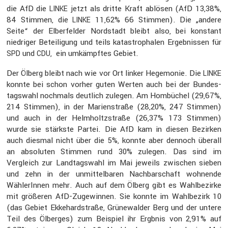
die AfD die
jetzt als dritte Kraft ablösen (AfD 13,38%,
LINKE
84 Stimmen, die
11,62% 66 Stimmen). Die „andere
LINKE
Seite“ der Elber­felder Nordstadt bleibt also, bei konstant
niedriger Betei­li­gung und teils katastro­phalen Ergeb­nissen für
und
, ein umkämpftes Gebiet.
SPD
CDU
Der Ölberg bleibt nach wie vor Ort linker Hegemonie. Die
LINKE
konnte bei schon vorher guten Werten auch bei der Bundes­
tags­wahl nochmals deutlich zulegen. Am Hombü­chel (29,67%,
214 Stimmen), in der Marien­straße (28,20%, 247 Stimmen)
und auch in der Helmholtz­straße (26,37% 173 Stimmen)
wurde sie stärkste Partei. Die AfD kam in diesen Bezirken
auch diesmal nicht über die 5%, konnte aber dennoch überall
an absoluten Stimmen rund 30% zulegen. Das sind im
Vergleich zur Landtags­wahl im Mai jeweils zwischen sieben
und zehn in der unmit­tel­baren Nachbar­schaft wohnende
Wähle­rInnen mehr. Auch auf dem Ölberg gibt es Wahlbe­zirke
mit größeren AfD-Zugewinnen. Sie konnte im Wahlbe­zirk 10
(das Gebiet Ekkehard­straße, Grüne­walder Berg und der untere
Teil des Ölberges) zum Beispiel ihr Ergbnis von 2,91% auf