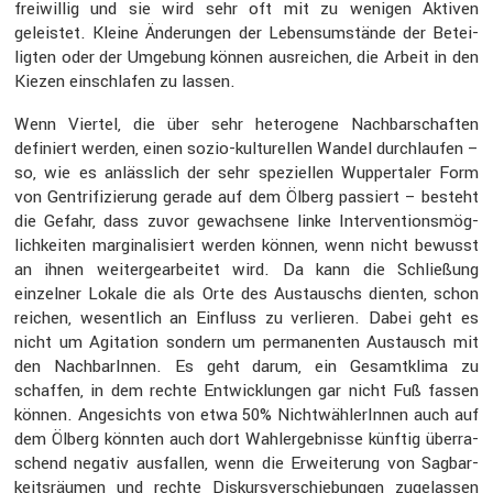
freiwillig und sie wird sehr oft mit zu wenigen Aktiven
geleistet. Kleine Änderungen der Lebens­um­stände der Betei­
ligten oder der Umgebung können ausrei­chen, die Arbeit in den
Kiezen einschlafen zu lassen.
Wenn Viertel, die über sehr hetero­gene Nachbar­schaften
definiert werden, einen sozio-kultu­rellen Wandel durch­laufen –
so, wie es anläss­lich der sehr spezi­ellen Wupper­taler Form
von Gentri­fi­zie­rung gerade auf dem Ölberg passiert – besteht
die Gefahr, dass zuvor gewach­sene linke Inter­ven­ti­ons­mög­
lich­keiten margi­na­li­siert werden können, wenn nicht bewusst
an ihnen weiter­ge­ar­beitet wird. Da kann die Schlie­ßung
einzelner Lokale die als Orte des Austauschs dienten, schon
reichen, wesent­lich an Einfluss zu verlieren. Dabei geht es
nicht um Agita­tion sondern um perma­nenten Austausch mit
den Nachba­rInnen. Es geht darum, ein Gesamt­klima zu
schaffen, in dem rechte Entwick­lungen gar nicht Fuß fassen
können. Angesichts von etwa 50% Nicht­wäh­le­rInnen auch auf
dem Ölberg könnten auch dort Wahler­geb­nisse künftig überra­
schend negativ ausfallen, wenn die Erwei­te­rung von Sagbar­
keits­räumen und rechte Diskurs­ver­schie­bungen zugelassen