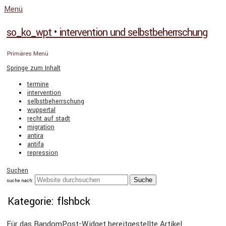
Menü
so_ko_wpt • intervention und selbstbeherrschung
Primäres Menü
Springe zum Inhalt
termine
intervention
selbstbeherrschung
wuppertal
recht auf stadt
migration
antira
antifa
repression
Suchen
suche nach:
Kategorie: flshbck
Für das Random­Post-Widget bereit­ge­stellte Artikel