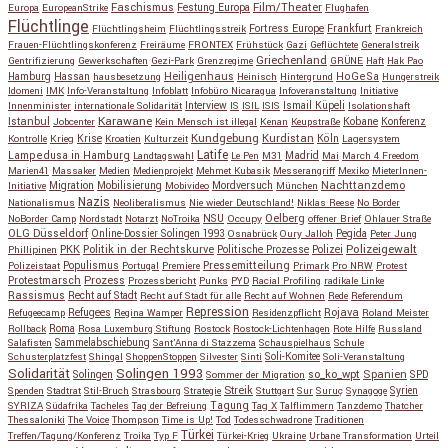
Faschismus
Festung Europa
Film/Theater
Europa
EuropeanStrike
Flughafen
Flüchtlinge
Fortress Europe
Frankfurt
Flüchtlingsheim
Flüchtlingsstreik
Frankreich
Frauen-Flüchtlingskonferenz
Freiräume
FRONTEX
Frühstück
Gazi
Geflüchtete
Generalstreik
Griechenland
Gentrifizierung
Gewerkschaften
Gezi-Park
Grenzregime
GRÜNE
Haft
Hak Pao
Hassan
Heiligenhaus
HoGeSa
Hamburg
hausbesetzung
Heinisch
Hintergrund
Hungerstreik
Idomeni
IMK
Info-Veranstaltung
Infoblatt
Infobüro Nicaragua
Infoveranstaltung
Initiative
Interview
Ismail Küpeli
Innenminister
internationale Solidarität
IS
ISIL
ISIS
Isolationshaft
Karawane
Istanbul
Kobane
Jobcenter
Kein Mensch ist illegal
Kenan
Keupstraße
Konferenz
Kundgebung
Kurdistan
Krise
Köln
Kontrolle
Krieg
Kroatien
Kulturzeit
Lagersystem
Latife
Lampedusa in Hamburg
Madrid
Landtagswahl
Le Pen
M31
Mai
March 4 Freedom
Marien41
Massaker
Medien
Medienprojekt
Mehmet Kubasik
Messerangriff
Mexiko
MieterInnen-
Migration
Mobilisierung
Mordversuch
Nachttanzdemo
Initiative
Mobivideo
München
Nazis
Nationalismus
Neoliberalismus
Nie wieder Deutschland!
Niklas Reese
No Border
NSU
Oelberg
NoBorder Camp
Nordstadt
Notarzt
NoTroika
Occupy
offener Brief
Ohlauer Straße
OLG Düsseldorf
Pegida
Online-Dossier Solingen 1993
Osnabrück
Oury Jalloh
Peter Jung
Polizeigewalt
PKK
Politik in der Rechtskurve
Politische Prozesse
Polizei
Phillipinen
Populismus
Pressemitteilung
Polizeistaat
Portugal
Premiere
Primark
Pro NRW
Protest
Protestmarsch
Prozess
Prozessbericht
Punks
PYD
Racial Profiling
radikale Linke
Rassismus
Recht auf Stadt
Recht auf Stadt für alle
Recht auf Wohnen
Rede
Referendum
Repression
Refugees
Rojava
Refugeecamp
Regina Wamper
Residenzpflicht
Roland Meister
Roma
Rollback
Rosa Luxemburg Stiftung
Rostock
Rostock-Lichtenhagen
Rote Hilfe
Russland
Salafisten
Sammelabschiebung
Sant'Anna di Stazzema
Schauspielhaus
Schule
Schusterplatzfest
Shingal
ShoppenStoppen
Silvester
Sinti
Soli-Komitee
Soli-Veranstaltung
Solidarität
Solingen 1993
so_ko_wpt
Solingen
Spanien
SPD
Sommer der Migration
Streik
Spenden
Stadtrat
Stil-Bruch
Strasbourg
Strategie
Stuttgart
Sur
Suruç
Synagoge
Syrien
Tagung
SYRIZA
Südafrika
Tacheles
Tag der Befreiung
Tag X
Talflimmern
Tanzdemo
Thatcher
Thessaloniki
The Voice
Thompson
Time is Up!
Tod
Todesschwadrone
Traditionen
Türkei
Treffen/Tagung/Konferenz
Troika
Typ F
Türkei-Krieg
Ukraine
Urbane Transformation
Urteil