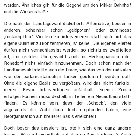
werden. Ähnli­ches gilt für die Gegend um den Mirker Bahnhof
und die Wiesen­straße.
Die nach der Landtags­wahl disku­tierte Alter­na­tive, besser in
anderen, scheinbar schon „gekippten“ oder zumin­dest
„umkämpften“ Vierteln zu inter­ve­nieren statt sich auf das
eigene Quartier zu konzen­trieren, ist keine. Die eigenen Viertel
dürfen nicht vernach­läs­sigt werden, so richtig es zweifellos
ist, ein rechtes Überge­wicht auch in Hecking­hausen oder
Ronsdorf nicht einfach hinzu­nehmen. Doch schon nach der
Landtags­wahl stellte sich die Frage, wie das von der radikalen
wie der parla­men­ta­ri­schen Linken gestemmt werden soll.
Ohne die eigene Basis zu vergößern, wird das nicht funktio­
nieren. Bevor Inter­ven­tionen außer­halb eigener Zonen
erfolgen können, muss deshalb in Teilen ein Neuaufbau statt­
finden. Es könnte sein, dass der „Schock“, den viele
angesichts der Wahl dann doch empfunden haben, eine
Reorga­ni­sa­tion auf breiterer Basis erleich­tert.
Doch bevor das passiert ist, stellt sich eine ganz andere
Frage : Was ist eigent­lich mit den großen Parteien ? Auch