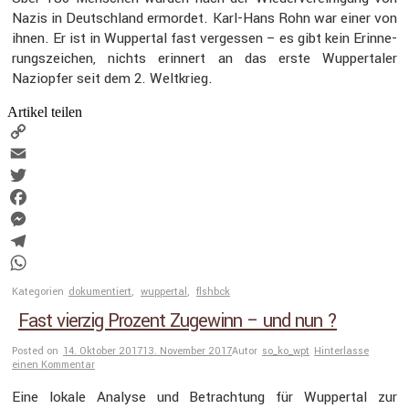
Nazis in Deutsch­land ermordet. Karl-Hans Rohn war einer von
ihnen. Er ist in Wuppertal fast vergessen – es gibt kein Erinne­
rungs­zei­chen, nichts erinnert an das erste Wupper­taler
Naziopfer seit dem 2. Weltkrieg.
Artikel teilen
Copy
Link
Email
Twitter
Facebook
Messenger
Telegram
WhatsApp
Kategorien
dokumentiert
,
wuppertal
,
flshbck
Fast vierzig Prozent Zugewinn – und nun ?
Posted on
14. Oktober 2017
13. November 2017
Autor
so_ko_wpt
Hinterlasse
einen Kommentar
Eine lokale Analyse und Betrach­tung für Wuppertal zur