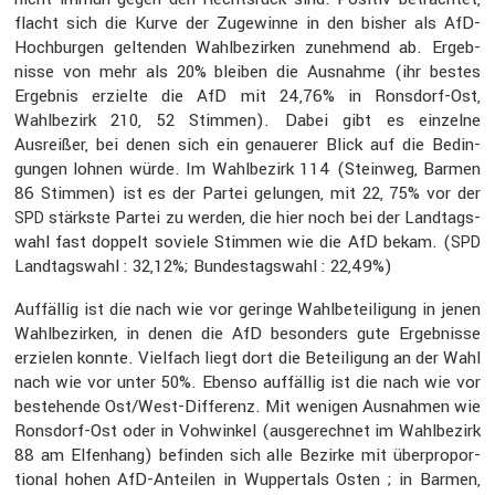
flacht sich die Kurve der Zugewinne in den bisher als AfD-
Hochburgen geltenden Wahlbe­zirken zuneh­mend ab. Ergeb­
nisse von mehr als 20% bleiben die Ausnahme (ihr bestes
Ergebnis erzielte die AfD mit 24,76% in Ronsdorf-Ost,
Wahlbe­zirk 210, 52 Stimmen). Dabei gibt es einzelne
Ausreißer, bei denen sich ein genauerer Blick auf die Bedin­
gungen lohnen würde. Im Wahlbe­zirk 114 (Steinweg, Barmen
86 Stimmen) ist es der Partei gelungen, mit 22, 75% vor der
stärkste Partei zu werden, die hier noch bei der Landtags­
SPD
wahl fast doppelt soviele Stimmen wie die AfD bekam. (
SPD
Landtags­wahl : 32,12%; Bundes­tags­wahl : 22,49%)
Auffällig ist die nach wie vor geringe Wahlbe­tei­li­gung in jenen
Wahlbe­zirken, in denen die AfD beson­ders gute Ergeb­nisse
erzielen konnte. Vielfach liegt dort die Betei­li­gung an der Wahl
nach wie vor unter 50%. Ebenso auffällig ist die nach wie vor
bestehende Ost/West-Diffe­renz. Mit wenigen Ausnahmen wie
Ronsdorf-Ost oder in Vohwinkel (ausge­rechnet im Wahlbe­zirk
88 am Elfen­hang) befinden sich alle Bezirke mit überpro­por­
tional hohen AfD-Anteilen in Wupper­tals Osten ; in Barmen,