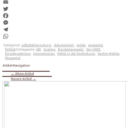
Copy
Link
Email
Twitter
Facebook
Messenger
Telegram
WhatsApp
Kategorien
selbstbeherrschung
,
dokumentiert
,
antifa
,
wuppertal
,
flshbck
Schlagworte
AfD
,
Analyse
,
Bundestagswahl
,
Die LINKE
,
Einzelergebnisse
,
Interventionen
,
Politik in der Rechtskurve
,
Rechte Wähler
,
Wuppertal
Artikel-Navigation
←
Ältere Artikel
Neuere Artikel
→