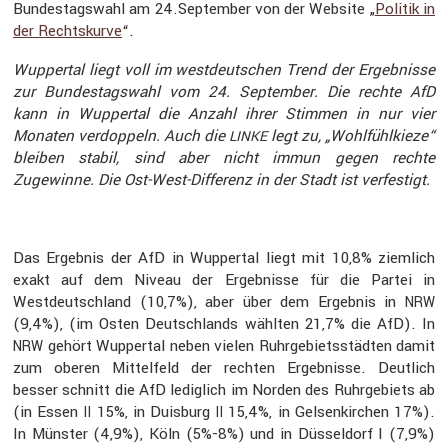
Bundes­tags­wahl am 24.September von der Website „
Politik in
der Rechts­kurve
“.
Wuppertal liegt voll im westdeut­schen Trend der Ergeb­nisse
zur Bundes­tags­wahl vom 24. September. Die rechte AfD
kann in Wuppertal die Anzahl ihrer Stimmen in nur vier
Monaten verdop­peln. Auch die
legt zu, „Wohlfühl­kieze“
LINKE
bleiben stabil, sind aber nicht immun gegen rechte
Zugewinne. Die Ost-West-Diffe­renz in der Stadt ist verfes­tigt.
Das Ergebnis der AfD in Wuppertal liegt mit 10,8% ziemlich
exakt auf dem Niveau der Ergeb­nisse für die Partei in
Westdeutsch­land (10,7%), aber über dem Ergebnis in
NRW
(9,4%), (im Osten Deutsch­lands wählten 21,7% die AfD). In
gehört Wuppertal neben vielen Ruhrge­biets­städten damit
NRW
zum oberen Mittel­feld der rechten Ergeb­nisse. Deutlich
besser schnitt die AfD ledig­lich im Norden des Ruhrge­biets ab
(in Essen
15%, in Duisburg
15,4%, in Gelsen­kir­chen 17%).
II
II
In Münster (4,9%), Köln (5%-8%) und in Düssel­dorf I (7,9%)