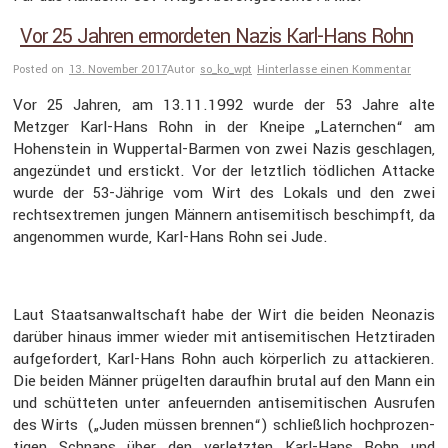
Vor 25 Jahren ermordeten Nazis Karl-Hans Rohn
Posted on
13. November 2017
Autor
so_ko_wpt
Hinterlasse einen Kommentar
Vor 25 Jahren, am 13.11.1992 wurde der 53 Jahre alte
Metzger Karl-Hans Rohn in der Kneipe „Laternchen“ am
Hohen­stein in Wuppertal-Barmen von zwei Nazis geschlagen,
angezündet und erstickt. Vor der letzt­lich tödli­chen Attacke
wurde der 53-Jährige vom Wirt des Lokals und den zwei
rechts­ex­tremen jungen Männern antise­mi­tisch beschimpft, da
angenommen wurde, Karl-Hans Rohn sei Jude.
Laut Staats­an­walt­schaft habe der Wirt die beiden Neonazis
darüber hinaus immer wieder mit antise­mi­ti­schen Hetzti­raden
aufge­for­dert, Karl-Hans Rohn auch körper­lich zu attackieren.
Die beiden Männer prügelten daraufhin brutal auf den Mann ein
und schüt­teten unter anfeu­ernden antise­mi­ti­schen Ausrufen
des Wirts („Juden müssen brennen“) schließ­lich hochpro­zen­
tigen Schnaps über den verletzten Karl-Hans Rohn und