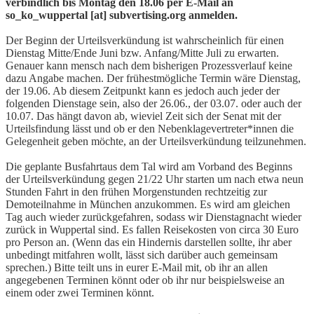
verbindlich bis Montag den 18.06 per E-Mail an
so_ko_wuppertal [at] subvertising.org anmelden.
Der Beginn der Urteilsverkündung ist wahrscheinlich für einen
Dienstag Mitte/Ende Juni bzw. Anfang/Mitte Juli zu erwarten.
Genauer kann mensch nach dem bisherigen Prozessverlauf keine
dazu Angabe machen. Der frühestmögliche Termin wäre Dienstag,
der 19.06. Ab diesem Zeitpunkt kann es jedoch auch jeder der
folgenden Dienstage sein, also der 26.06., der 03.07. oder auch der
10.07. Das hängt davon ab, wieviel Zeit sich der Senat mit der
Urteilsfindung lässt und ob er den Nebenklagevertreter*innen die
Gelegenheit geben möchte, an der Urteilsverkündung teilzunehmen.
Die geplante Busfahrtaus dem Tal wird am Vorband des Beginns
der Urteilsverkündung gegen 21/22 Uhr starten um nach etwa neun
Stunden Fahrt in den frühen Morgenstunden rechtzeitig zur
Demoteilnahme in München anzukommen. Es wird am gleichen
Tag auch wieder zurückgefahren, sodass wir Dienstagnacht wieder
zurück in Wuppertal sind. Es fallen Reisekosten von circa 30 Euro
pro Person an. (Wenn das ein Hindernis darstellen sollte, ihr aber
unbedingt mitfahren wollt, lässt sich darüber auch gemeinsam
sprechen.) Bitte teilt uns in eurer E-Mail mit, ob ihr an allen
angegebenen Terminen könnt oder ob ihr nur beispielsweise an
einem oder zwei Terminen könnt.