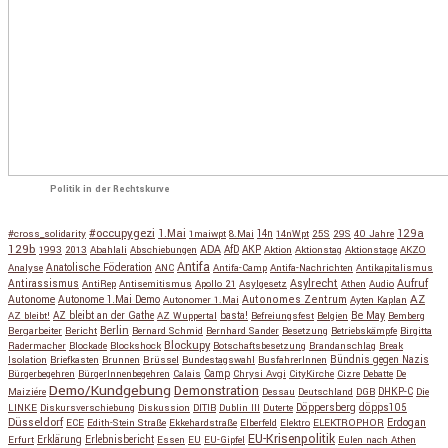
Politik in der Rechtskurve
#occupygezi
1.Mai
129a
#cross_solidarity
1maiwpt
8.Mai
14n
14nWpt
25S
29S
40 Jahre
129b
ADA
1993
2013
Abahlali
Abschiebungen
AfD
AKP
Aktion
Aktionstag
Aktionstage
AKZO
Antifa
Anatolische Föderation
Analyse
ANC
Antifa-Camp
Antifa-Nachrichten
Antikapitalismus
Antirassismus
Asylrecht
Aufruf
AntiRep
Antisemitismus
Apollo 21
Asylgesetz
Athen
Audio
AZ
Autonome
Autonome 1.Mai Demo
Autonomes Zentrum
Autonomer 1.Mai
Ayten Kaplan
Be May
AZ bleibt!
AZ bleibt an der Gathe
AZ Wuppertal
basta!
Befreiungsfest
Belgien
Bemberg
Berlin
Bergarbeiter
Bericht
Bernard Schmid
Bernhard Sander
Besetzung
Betriebskämpfe
Birgitta
Blockupy
Radermacher
Blockade
Blockshock
Botschaftsbesetzung
Brandanschlag
Break
Isolation
Briefkasten
Brunnen
Brüssel
Bundestagswahl
BusfahrerInnen
Bündnis gegen Nazis
Bürgerbegehren
BürgerInnenbegehren
Calais
Camp
Chrysi Avgi
CityKirche
Cizre
Debatte
De
Demo/Kundgebung
Demonstration
Maiziére
Dessau
Deutschland
DGB
DHKP-C
Die
Döppersberg
döpps105
LINKE
Diskursverschiebung
Diskussion
DITIB
Dublin III
Duterte
Düsseldorf
Erdogan
ECE
Edith-Stein Straße
Ekkehardstraße
Elberfeld
Elektro
ELEKTROPHOR
EU-Krisenpolitik
Erfurt
Erklärung
Erlebnisbericht
Essen
EU
EU-Gipfel
Eulen nach Athen