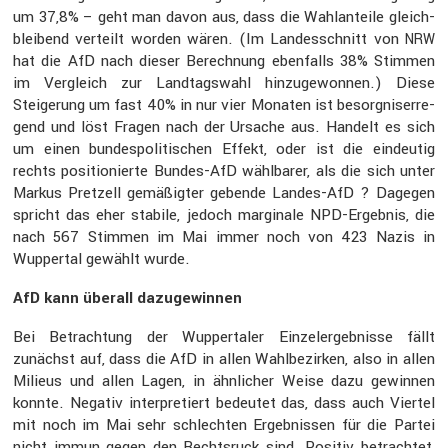
um 37,8% – geht man davon aus, dass die Wahlan­teile gleich­
blei­bend verteilt worden wären. (Im Landes­schnitt von
NRW
hat die AfD nach dieser Berech­nung ebenfalls 38% Stimmen
im Vergleich zur Landtags­wahl hinzu­ge­wonnen.) Diese
Steige­rung um fast 40% in nur vier Monaten ist besorg­nis­er­re­
gend und löst Fragen nach der Ursache aus. Handelt es sich
um einen bundes­po­li­ti­schen Effekt, oder ist die eindeutig
rechts positio­nierte Bundes-AfD wählbarer, als die sich unter
Markus Pretzell gemäßigter gebende Landes-AfD ? Dagegen
spricht das eher stabile, jedoch margi­nale NPD-Ergebnis, die
nach 567 Stimmen im Mai immer noch von 423 Nazis in
Wuppertal gewählt wurde.
AfD kann überall dazuge­winnen
Bei Betrach­tung der Wupper­taler Einzel­er­geb­nisse fällt
zunächst auf, dass die AfD in allen Wahlbe­zirken, also in allen
Milieus und allen Lagen, in ähnli­cher Weise dazu gewinnen
konnte. Negativ inter­pre­tiert bedeutet das, dass auch Viertel
mit noch im Mai sehr schlechten Ergeb­nissen für die Partei
nicht immun gegen den Rechts­ruck sind. Positiv betrachtet,