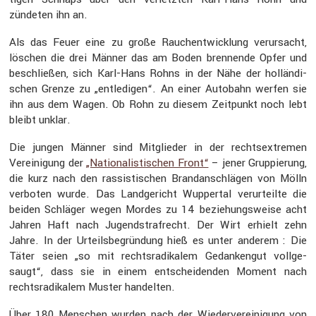
zündeten ihn an.
Als das Feuer eine zu große Rauch­ent­wick­lung verur­sacht,
löschen die drei Männer das am Boden brennende Opfer und
beschließen, sich Karl-Hans Rohns in der Nähe der hollän­di­
schen Grenze zu „entle­digen“. An einer Autobahn werfen sie
ihn aus dem Wagen. Ob Rohn zu diesem Zeitpunkt noch lebt
bleibt unklar.
Die jungen Männer sind Mitglieder in der rechts­ex­tremen
Verei­ni­gung der
„Natio­na­lis­ti­schen Front“
– jener Gruppie­rung,
die kurz nach den rassis­ti­schen Brand­an­schlägen von Mölln
verboten wurde. Das Landge­richt Wuppertal verur­teilte die
beiden Schläger wegen Mordes zu 14 bezie­hungs­weise acht
Jahren Haft nach Jugend­straf­recht. Der Wirt erhielt zehn
Jahre. In der Urteils­be­grün­dung hieß es unter anderem : Die
Täter seien „so mit rechts­ra­di­kalem Gedan­kengut vollge­
saugt“, dass sie in einem entschei­denden Moment nach
rechts­ra­di­kalem Muster handelten.
Über 180 Menschen wurden nach der Wieder­ver­ei­ni­gung von