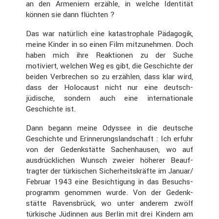
an den Armeniern erzähle, in welche Identität
können sie dann flüchten ?
Das war natür­lich eine katastro­phale Pädagogik,
meine Kinder in so einen Film mitzu­nehmen. Doch
haben mich ihre Reaktionen zu der Suche
motiviert, welchen Weg es gibt, die Geschichte der
beiden Verbre­chen so zu erzählen, dass klar wird,
dass der Holocaust nicht nur eine deutsch-
jüdische, sondern auch eine inter­na­tio­nale
Geschichte ist.
Dann begann meine Odyssee in die deutsche
Geschichte und Erinne­rungs­land­schaft : Ich erfuhr
von der Gedenk­stätte Sachen­hausen, wo auf
ausdrück­li­chen Wunsch zweier höherer Beauf­
tragter der türki­schen Sicher­heits­kräfte im Januar/
Februar 1943 eine Besich­ti­gung in das Besuchs­
pro­gramm genommen wurde. Von der Gedenk­
stätte Ravens­brück, wo unter anderem zwölf
türki­sche Jüdinnen aus Berlin mit drei Kindern am