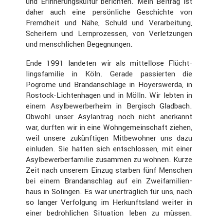
und Erinne­rungs­kultur berichten. Mein Beitrag ist
daher auch eine persön­liche Geschichte von
Fremd­heit und Nähe, Schuld und Verar­bei­tung,
Schei­tern und Lernpro­zessen, von Verlet­zungen
und mensch­li­chen Begeg­nungen.
Ende 1991 landeten wir als mittel­lose Flücht­
lings­fa­milie in Köln. Gerade passierten die
Pogrome und Brand­an­schläge in Hoyers­werda, in
Rostock-Lichten­hagen und in Mölln. Wir lebten in
einem Asylbe­wer­ber­heim in Bergisch Gladbach.
Obwohl unser Asylan­trag noch nicht anerkannt
war, durften wir in eine Wohnge­mein­schaft ziehen,
weil unsere zukünf­tigen Mitbe­wohner uns dazu
einluden. Sie hatten sich entschlossen, mit einer
Asylbe­wer­ber­fa­milie zusammen zu wohnen. Kurze
Zeit nach unserem Einzug starben fünf Menschen
bei einem Brand­an­schlag auf ein Zweifa­mi­li­en­
haus in Solingen. Es war unerträg­lich für uns, nach
so langer Verfol­gung im Herkunfts­land weiter in
einer bedroh­li­chen Situa­tion leben zu müssen.