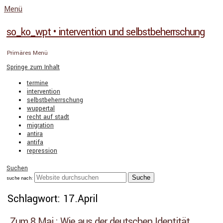
Menü
so_ko_wpt • intervention und selbstbeherrschung
Primäres Menü
Springe zum Inhalt
termine
intervention
selbstbeherrschung
wuppertal
recht auf stadt
migration
antira
antifa
repression
Suchen
suche nach:
Schlagwort: 17.April
Zum 8.Mai : Wie aus der deutschen Identität