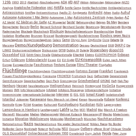
129b
ADA
1993
2013
Abahlali
Abschiebungen
AfD
AKP
Aktion
Aktionstag
Aktionstage
AKZO
Antifa
Anatolische Föderation
Analyse
ANC
Antifa-Camp
Antifa-Nachrichten
Antikapitalismus
Antirassismus
Asylrecht
Aufruf
AntiRep
Antisemitismus
Apollo 21
Asylgesetz
Athen
Audio
AZ
Autonome
Autonome 1.Mai Demo
Autonomes Zentrum
Autonomer 1.Mai
Ayten Kaplan
Be May
AZ bleibt!
AZ bleibt an der Gathe
AZ Wuppertal
basta!
Befreiungsfest
Belgien
Bemberg
Berlin
Bergarbeiter
Bericht
Bernard Schmid
Bernhard Sander
Besetzung
Betriebskämpfe
Birgitta
Blockupy
Radermacher
Blockade
Blockshock
Botschaftsbesetzung
Brandanschlag
Break
Isolation
Briefkasten
Brunnen
Brüssel
Bundestagswahl
BusfahrerInnen
Bündnis gegen Nazis
Bürgerbegehren
BürgerInnenbegehren
Calais
Camp
Chrysi Avgi
CityKirche
Cizre
Debatte
De
Demo/Kundgebung
Demonstration
Maiziére
Dessau
Deutschland
DGB
DHKP-C
Die
Döppersberg
döpps105
LINKE
Diskursverschiebung
Diskussion
DITIB
Dublin III
Duterte
Düsseldorf
Erdogan
ECE
Edith-Stein Straße
Ekkehardstraße
Elberfeld
Elektro
ELEKTROPHOR
EU-Krisenpolitik
Erfurt
Erklärung
Erlebnisbericht
Essen
EU
EU-Gipfel
Eulen nach Athen
Faschismus
Festung Europa
Film/Theater
Europa
EuropeanStrike
Flughafen
Flüchtlinge
Fortress Europe
Frankfurt
Flüchtlingsheim
Flüchtlingsstreik
Frankreich
Frauen-Flüchtlingskonferenz
Freiräume
FRONTEX
Frühstück
Gazi
Geflüchtete
Generalstreik
Griechenland
Gentrifizierung
Gewerkschaften
Gezi-Park
Grenzregime
GRÜNE
Haft
Hak Pao
Hassan
Heiligenhaus
HoGeSa
Hamburg
hausbesetzung
Heinisch
Hintergrund
Hungerstreik
Idomeni
IMK
Info-Veranstaltung
Infoblatt
Infobüro Nicaragua
Infoveranstaltung
Initiative
Interview
Ismail Küpeli
Innenminister
internationale Solidarität
IS
ISIL
ISIS
Isolationshaft
Karawane
Istanbul
Kobane
Jobcenter
Kein Mensch ist illegal
Kenan
Keupstraße
Konferenz
Kundgebung
Kurdistan
Krise
Köln
Kontrolle
Krieg
Kroatien
Kulturzeit
Lagersystem
Latife
Lampedusa in Hamburg
Madrid
Landtagswahl
Le Pen
M31
Mai
March 4 Freedom
Marien41
Massaker
Medien
Medienprojekt
Mehmet Kubasik
Messerangriff
Mexiko
MieterInnen-
Migration
Mobilisierung
Mordversuch
Nachttanzdemo
Initiative
Mobivideo
München
Nazis
Nationalismus
Neoliberalismus
Nie wieder Deutschland!
Niklas Reese
No Border
NSU
Oelberg
NoBorder Camp
Nordstadt
Notarzt
NoTroika
Occupy
offener Brief
Ohlauer Straße
OLG Düsseldorf
Pegida
Online-Dossier Solingen 1993
Osnabrück
Oury Jalloh
Peter Jung