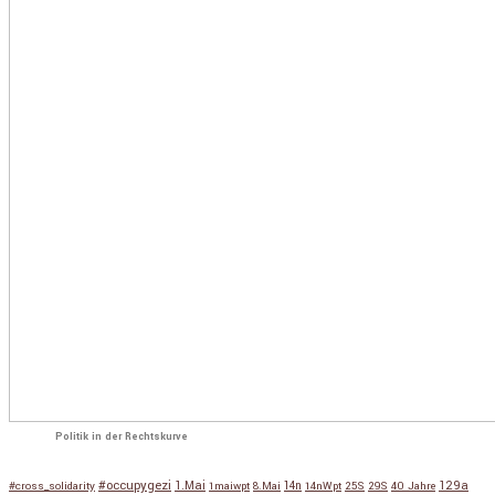
Politik in der Rechtskurve
#occupygezi
1.Mai
129a
#cross_solidarity
1maiwpt
8.Mai
14n
14nWpt
25S
29S
40 Jahre