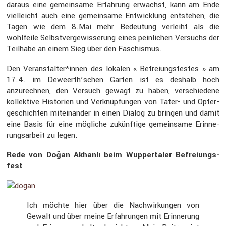
daraus eine gemein­same Erfah­rung erwächst, kann am Ende
vielleicht auch eine gemein­same Entwick­lung entstehen, die
Tagen wie dem 8.Mai mehr Bedeu­tung verleiht als die
wohlfeile Selbst­ver­ge­wis­se­rung eines peinli­chen Versuchs der
Teilhabe an einem Sieg über den Faschismus.
Den Veranstalter*innen des lokalen « Befrei­ungs­festes » am
17.4. im Deweerth’schen Garten ist es deshalb hoch
anzurechnen, den Versuch gewagt zu haben, verschie­dene
kollek­tive Histo­rien und Verknüp­fungen von Täter- und Opfer­
ge­schichten mitein­ander in einen Dialog zu bringen und damit
eine Basis für eine mögliche zukünf­tige gemein­same Erinne­
rungs­ar­beit zu legen.
Rede von Doğan Akhanlı beim Wupper­taler Befrei­ungs­
fest
Ich möchte hier über die Nachwir­kungen von
Gewalt und über meine Erfah­rungen mit Erinne­rung