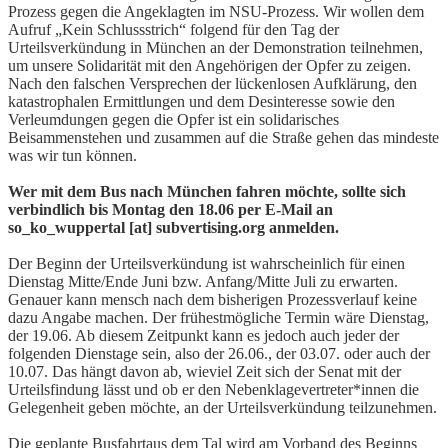
Prozess gegen die Angeklagten im NSU-Prozess. Wir wollen dem
Aufruf „Kein Schlussstrich“ folgend für den Tag der
Urteilsverkündung in München an der Demonstration teilnehmen,
um unsere Solidarität mit den Angehörigen der Opfer zu zeigen.
Nach den falschen Versprechen der lückenlosen Aufklärung, den
katastrophalen Ermittlungen und dem Desinteresse sowie den
Verleumdungen gegen die Opfer ist ein solidarisches
Beisammenstehen und zusammen auf die Straße gehen das mindeste
was wir tun können.
Wer mit dem Bus nach München fahren möchte, sollte sich
verbindlich bis Montag den 18.06 per E-Mail an
so_ko_wuppertal [at] subvertising.org anmelden.
Der Beginn der Urteilsverkündung ist wahrscheinlich für einen
Dienstag Mitte/Ende Juni bzw. Anfang/Mitte Juli zu erwarten.
Genauer kann mensch nach dem bisherigen Prozessverlauf keine
dazu Angabe machen. Der frühestmögliche Termin wäre Dienstag,
der 19.06. Ab diesem Zeitpunkt kann es jedoch auch jeder der
folgenden Dienstage sein, also der 26.06., der 03.07. oder auch der
10.07. Das hängt davon ab, wieviel Zeit sich der Senat mit der
Urteilsfindung lässt und ob er den Nebenklagevertreter*innen die
Gelegenheit geben möchte, an der Urteilsverkündung teilzunehmen.
Die geplante Busfahrtaus dem Tal wird am Vorband des Beginns