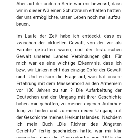
Aber auf der anderen Seite war mir bewusst, dass
wir in dieser
einen Schutz­raum erhalten hatten,
WG
der uns ermög­lichte, unser Leben noch mal aufzu­
bauen.
Im Laufe der Zeit habe ich entdeckt, dass es
zwischen der aktuellen Gewalt, von der wir als
Familie getroffen waren, und der histo­ri­schen
Gewalt unseres Landes Verbin­dungen gibt. Für
mich war es eine wichtige Erkenntnis, dass ich
bzw. wir Linken nicht das einzige Opfer der Gewalt
sind. Und es kam die Frage auf, was hat unsere
Erfah­rung mit dem Massen­mord an den Armeniern
vor 100 Jahren zu tun ? Die Aufar­bei­tung der
Deutschen und der Umgang mit ihrer Geschichte
haben mir geholfen, zu meiner eigenen Aufar­bei­
tung zu finden und zu einem neuen Umgang mit
der Geschichte meines Herkunfts­landes. Nachdem
ich mein Buch „Die Richter des Jüngsten
Gerichts” fertig geschrieben hatte, war mir klar
geworden, dass die Genozidopfer von 1915 der