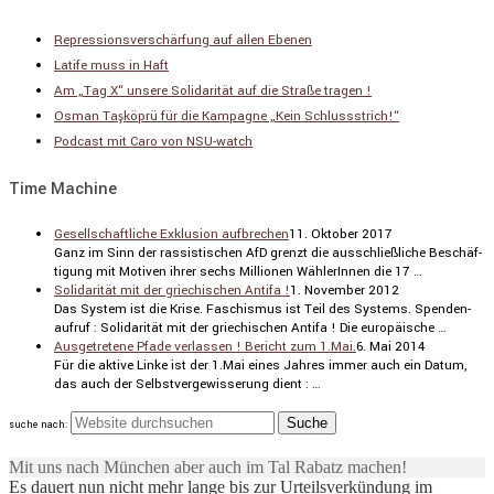
Repressionsverschärfung auf allen Ebenen
Latife muss in Haft
Am „Tag X“ unsere Solidarität auf die Straße tragen !
Osman Taşköprü für die Kampagne „Kein Schlussstrich!“
Podcast mit Caro von NSU-watch
Time Machine
Gesellschaftliche Exklusion aufbrechen
11. Oktober 2017
Ganz im Sinn der rassis­ti­schen AfD grenzt die ausschließ­liche Beschäf­
ti­gung mit Motiven ihrer sechs Millionen Wähle­rInnen die 17 …
Solidarität mit der griechischen Antifa !
1. November 2012
Das System ist die Krise. Faschismus ist Teil des Systems. Spenden­
aufruf : Solida­rität mit der griechi­schen Antifa ! Die europäi­sche …
Ausgetretene Pfade verlassen ! Bericht zum 1.Mai.
6. Mai 2014
Für die aktive Linke ist der 1.Mai eines Jahres immer auch ein Datum,
das auch der Selbst­ver­ge­wis­se­rung dient : …
suche nach:
Mit uns nach München aber auch im Tal Rabatz machen!
Es dauert nun nicht mehr lange bis zur Urteilsverkündung im