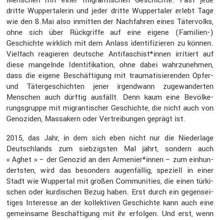
dritte Wupper­ta­lerin und jeder dritte Wupper­taler erlebt Tage
wie den 8.Mai also inmitten der Nachfahren eines Täter­volks,
ohne sich über Rückgriffe auf eine eigene (Familien-)
Geschichte wirklich mit dem Anlass identi­fi­zieren zu können.
Vielfach reagieren deutsche Antifaschist*innen irritiert auf
diese mangelnde Identi­fi­ka­tion, ohne dabei wahrzu­nehmen,
dass die eigene Beschäf­ti­gung mit trauma­ti­sie­renden Opfer-
und Täter­ge­schichten jener irgend­wann zugewan­derten
Menschen auch dürftig ausfällt. Denn kaum eine Bevöl­ke­
rungs­gruppe mit migran­ti­scher Geschichte, die nicht auch von
Genoziden, Massa­kern oder Vertrei­bungen geprägt ist.
2015, das Jahr, in dem sich eben nicht nur die Nieder­lage
Deutsch­lands zum siebzigsten Mal jährt, sondern auch
« Aghet » – der Genozid an den Armenier*innen – zum einhun­
dertsten, wird das beson­ders augen­fällig, speziell in einer
Stadt wie Wuppertal mit großen Commu­nities, die einen türki­
schen oder kurdi­schen Bezug haben. Erst durch ein gegen­sei­
tiges Inter­esse an der kollek­tiven Geschichte kann auch eine
gemein­same Beschäf­ti­gung mit ihr erfolgen. Und erst, wenn