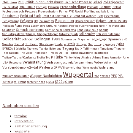
Polizeigewalt
PKK
Politik in der Rechtskurve
Politische Prozesse
Polizei
Phillipinen
Populismus
Pressemitteilung
Polizeistaat
Portugal
Premiere
Primark
Pro NRW
Protest
Protestmarsch
Prozess
Prozessbericht
Punks
PYD
Racial Profiling
radikale Linke
Rassismus
Recht auf Stadt
Recht auf Stadt für alle
Recht auf Wohnen
Rede
Referendum
Repression
Refugees
Rojava
Refugeecamp
Regina Wamper
Residenzpflicht
Roland Meister
Roma
Rollback
Rosa Luxemburg Stiftung
Rostock
Rostock-Lichtenhagen
Rote Hilfe
Russland
Salafisten
Sammelabschiebung
Sant'Anna di Stazzema
Schauspielhaus
Schule
Schusterplatzfest
Shingal
ShoppenStoppen
Silvester
Sinti
Soli-Komitee
Soli-Veranstaltung
Solidarität
Solingen 1993
so_ko_wpt
Solingen
Spanien
SPD
Sommer der Migration
Streik
Spenden
Stadtrat
Stil-Bruch
Strasbourg
Strategie
Stuttgart
Sur
Suruç
Synagoge
Syrien
Tagung
SYRIZA
Südafrika
Tacheles
Tag der Befreiung
Tag X
Talflimmern
Tanzdemo
Thatcher
Thessaloniki
The Voice
Thompson
Time is Up!
Tod
Todesschwadrone
Traditionen
Türkei
Treffen/Tagung/Konferenz
Troika
Typ F
Türkei-Krieg
Ukraine
Urbane Transformation
Urteil
Veranstaltung
Verfassungsschutz
Video
USA
Ustascha
Versammlung
Vohwinkel
w2wtal
Vorabenddemo
Wahlen
Widerstand
WDR
We'll come United
Wehrmacht
Wuppertal
Wupper Nachrichten
YPG
Willkommenskultur
WZ
Yeziden
YPJ
§129b
Zeitzeugen
ZwangsarbeiterInnen
§129a
Ölberg
Copyright © 2026
so_ko_wpt • intervention und selbstbeherrschung
. Alle Rechte vorbehalten.
Catch Base nach
Catch Themes
Nach oben scrollen
termine
intervention
selbstbeherrschung
wuppertal