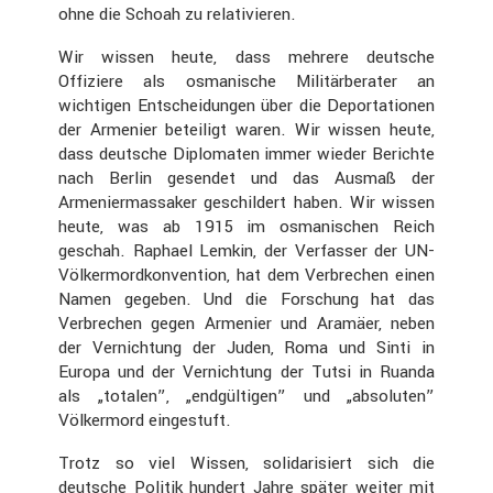
ohne die Schoah zu relati­vieren.
Wir wissen heute, dass mehrere deutsche
Offiziere als osmani­sche Militär­be­rater an
wichtigen Entschei­dungen über die Depor­ta­tionen
der Armenier betei­ligt waren. Wir wissen heute,
dass deutsche Diplo­maten immer wieder Berichte
nach Berlin gesendet und das Ausmaß der
Armenier­mas­saker geschil­dert haben. Wir wissen
heute, was ab 1915 im osmani­schen Reich
geschah. Raphael Lemkin, der Verfasser der UN-
Völker­mord­kon­ven­tion, hat dem Verbre­chen einen
Namen gegeben. Und die Forschung hat das
Verbre­chen gegen Armenier und Aramäer, neben
der Vernich­tung der Juden, Roma und Sinti in
Europa und der Vernich­tung der Tutsi in Ruanda
als „totalen”, „endgül­tigen” und „absoluten”
Völker­mord einge­stuft.
Trotz so viel Wissen, solida­ri­siert sich die
deutsche Politik hundert Jahre später weiter mit