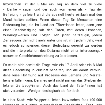
Inzwi­schen ist der 8.Mai ein Tag, an dem viel zu viele
« Danke » sagen und der auch von jenen als « Tag der
Befreiung » gefeiert wird, die speziell heute einfach mal den
Mund halten sollten. Wenn dieser Tag für Menschen eine
Bedeu­tung hat, die im Land der Täter*innen leben, dann jene
einer Beschäf­ti­gung mit den Taten, mit deren Ursachen,
Wirkungs­weisen und Folgen. Mit jeder Zeitzeugin, jedem
Zeitzeugen, der nicht mehr unter uns ist, mit jedem Jahr, wird
es jedoch schwie­riger, dieser Bedeu­tung gerecht zu werden
und die Inter­pre­ta­tion des Datums nicht einer inter­es­sen­ge­
steu­erten Geschichts­schrei­bung zu überlassen.
Es stellt sich damit die Frage, wie ein 17.April oder ein 8.Mai
diese Bedeu­tung in Zukunft behalten, und die damit verbun­
dene leise Hoffnung auf Prozesse des Lernens und Verste­
hens erfüllen kann. Denn es geht nicht nur um das Sterben der
letzten Zeitzeug*innen. Auch das Land der Täter*innen hat
sich verän­dert. Weniger ideolo­gisch als faktisch.
In einer Stadt wie Wuppertal leben inzwi­schen fast 100.000
Menschen mit einer migran­ti­schen Geschichte. Fast jede