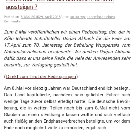
aussteigen ?
Posted on
8. Mai 2015
29. April 2018
Autor
so_ko_wpt
Hinterlasse einen
Kommentar
Zum 8.Mai veröf­fent­li­chen wir einen Redebei­trag, den der in
Köln lebende Schrift­steller Doğan Akhanlı für die Feier am
17.April zum 70. Jahrestag der Befreiung Wupper­tals vom
Natio­nal­so­zia­lismus beisteu­erte. Wir danken Doğan Akhanlı
dafür, dass er uns seine Rede, die viele der Anwesenden sehr
berührte, zur Verfü­gung gestellt hat.
(
Direkt zum Text der Rede springen
)
Am 8.Mai vor siebzig Jahren war Deutsch­land endlich besiegt.
Das Land kapitu­lierte, nachdem sein geliebter Führer sich
wenige Tage zuvor selbst erledigt hatte. Die deutsche Bevöl­
ke­rung, die in weiten Teilen noch bis zum 8.Mai nicht vom
Glauben an einen « Endsieg » lassen wollte und sich vielfach
auch fleißig an den Endpha­se­ver­bre­chen beteilgte, um vor dem
Ende noch möglichst viele zu ermorden, ergab sich.