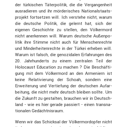
der türki­schen Täter­po­litik, die die Vergan­gen­heit
ausra­dieren und ihr mörde­ri­sches Natio­nal­staats­
pro­jekt fortsetzen will. Ich verstehe nicht, warum
die deutsche Politik, die gelernt hat, sich der
eigenen Geschichte zu stellen, den Völker­mord
nicht anerkennen will. Warum deutsche Außen­po­
litik ihre Stimme nicht auch für Menschen­rechte
und Minder­hei­ten­rechte in der Türkei erheben will.
Warum ist falsch, die genozi­dalen Erfah­rungen des
20. Jahrhun­derts zu einem zentralen Teil der
Holocaust Educa­tion zu machen ? Die Beschäf­ti­
gung mit dem Völker­mord an den Armeniern ist
keine Relati­vie­rung der Schoah, sondern eine
Erwei­te­rung und Vertie­fung der deutschen Aufar­
bei­tung, die nicht mehr deutsch bleiben sollte. Um
die Zukunft zu gestalten, brauchen wir in Deutsch­
land - wie es hier gerade passiert - einen trans­na­
tio­nalen Gedächt­nis­raum.
Wenn wir das Schicksal der Völker­mord­opfer nicht