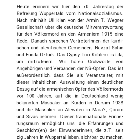
Heute erinnern wir hier den 70. Jahrestag der
Befreiung Wupper­tals vom Natio­nal­so­zia­lismus.
Nach mir hält Uli Klan von der Armin T. Wegner
Gesell­schaft über die deutsche Mitver­ant­wor­tung
für den Völker­mord an den Armeniern 1915 eine
Rede. Danach sprechen Vertre­te­rInnen der kurdi­
schen und alevi­ti­schen Gemeinden, Nevzat Sahin
und Funda Öztürk. Das Gypsy Trio Koblenz ist da,
um mitzu­feiern. Wir hören Grußworte von
Angehö­rigen und Verbänden der NS-Opfer. Das ist
außer­or­dent­lich, dass Sie als Veran­stalter, mit
dieser inhalt­li­chen Auswei­tung einen deutli­chen
Bezug auf die armeni­schen Opfer des Völker­mords
vor 100 Jahren, auf die in Deutsch­land wenig
bekannten Massaker an Kurden in Dersim 1938
und die Massaker an Alewiten in Mara?, Çorum
und Sivas nehmen. Dieser trans­na­tio­nale Erinne­
rungs­raum ermög­licht uns, die Erfah­rungen und
Geschicht(en) der Einwan­de­rInnen, die z.T. seit
zig Jahren in Wuppertal leben, sichtbar zu machen,