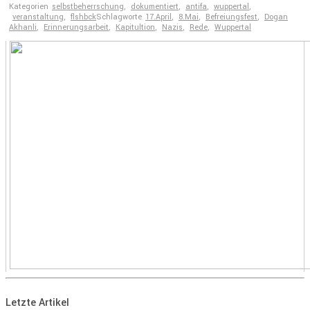
WhatsApp
Kategorien
selbstbeherrschung
,
dokumentiert
,
antifa
,
wuppertal
,
veranstaltung
,
flshbck
Schlagworte
17.April
,
8.Mai
,
Befreiungsfest
,
Dogan
Akhanli
,
Erinnerungsarbeit
,
Kapitultion
,
Nazis
,
Rede
,
Wuppertal
Letzte Artikel