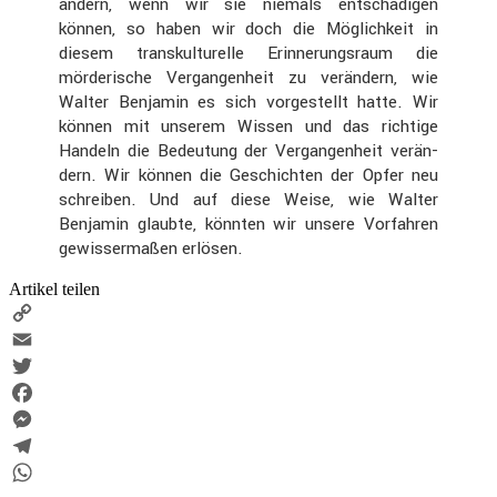
ändern, wenn wir sie niemals entschä­digen
können, so haben wir doch die Möglich­keit in
diesem trans­kul­tu­relle Erinne­rungs­raum die
mörde­ri­sche Vergan­gen­heit zu verän­dern, wie
Walter Benjamin es sich vorge­stellt hatte. Wir
können mit unserem Wissen und das richtige
Handeln die Bedeu­tung der Vergan­gen­heit verän­
dern. Wir können die Geschichten der Opfer neu
schreiben. Und auf diese Weise, wie Walter
Benjamin glaubte, könnten wir unsere Vorfahren
gewis­ser­maßen erlösen.
Artikel teilen
Copy
Link
Email
Twitter
Facebook
Messenger
Telegram