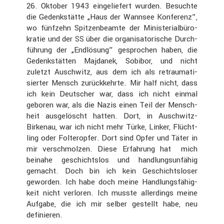
26. Oktober 1943 einge­lie­fert wurden. Besuchte
die Gedenk­stätte „Haus der Wannsee Konfe­renz”,
wo fünfzehn Spitzen­be­amte der Minis­te­ri­al­bü­ro­
kratie und der
über die organi­sa­to­ri­sche Durch­
SS
füh­rung der „Endlö­sung” gespro­chen haben, die
Gedenk­stätten Majdanek, Sobibor, und nicht
zuletzt Ausch­witz, aus dem ich als retrau­ma­ti­
sierter Mensch zurück­kehrte. Mir half nicht, dass
ich kein Deutscher war, dass ich nicht einmal
geboren war, als die Nazis einen Teil der Mensch­
heit ausge­löscht hatten. Dort, in Ausch­witz-
Birkenau, war ich nicht mehr Türke, Linker, Flücht­
ling oder Folter­opfer. Dort sind Opfer und Täter in
mir verschmolzen. Diese Erfah­rung hat mich
beinahe geschichtslos und handlungs­un­fähig
gemacht. Doch bin ich kein Geschichts­loser
geworden. Ich habe doch meine Handlungs­fä­hig­
keit nicht verloren. Ich musste aller­dings meine
Aufgabe, die ich mir selber gestellt habe, neu
definieren.