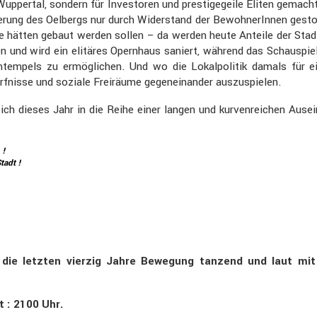
Wuppertal, sondern für Inves­toren und presti­ge­geile Eliten gemac
ie­rung des Oelbergs nur durch Wider­stand der Bewoh­ne­rInnen gest
ätze hätten gebaut werden sollen – da werden heute Anteile der Stad
n und wird ein elitäres Opern­haus saniert, während das Schau­spie
m­tem­pels zu ermög­li­chen. Und wo die Lokal­po­litik damals f
ürf­nisse und soziale Freiräume gegen­ein­ander auszu­spielen.
sich dieses Jahr in die Reihe einer langen und kurven­rei­chen Ausei
 !
tadt !
 die letzten vierzig Jahre Bewegung tanzend und laut mit 
 : 2100 Uhr.