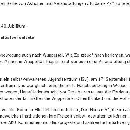
nzen Reihe von Aktionen und Veran­stal­tungen „40 Jahre
” zu feie
AZ
 40.Jubiläum.
bst­ver­wal­tete
e­we­gung auch nach Wuppertal. Wie Zeitzeug*innen berichten, war 
r*innen in Wuppertal. Inspi­rie­rend war auch eine Veran­stal­tung 
r ein selbst­ver­wal­tetes Jugend­zen­trum (
), am 17. September 1
ISJ
­zen­trum. Das war gleich­zeitig die erste Hausbe­set­zung in Wupper
n wegen „Hausfrie­dens­bruch” vor Gericht zerrte, war die Forde­ru
Aktionen der
hielten die Wupper­taler Öffent­lich­keit und die Poli
ISJ
wie die Börse in Elber­feld und natür­lich „Das Haus e.V”, die im J
end­wel­chen Insti­tu­tionen ihre Freizeit selbst gestalten zu könne
e der
, Kommunen und Hauspro­jekte und zahlreiche Initia­tiven geg
AKU