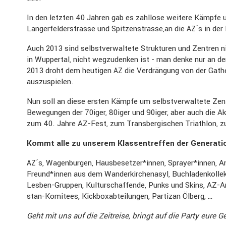
In den letzten 40 Jahren gab es zahllose weitere Kämpfe um
Langer­fel­d­erstrasse und Spitzenstrasse,an die
´s in de
AZ
Auch 2013 sind selbst­ver­wal­tete Struk­turen und Zentren
in Wuppertal, nicht wegzu­denken ist - man denke nur an de
2013 droht dem heutigen
die Verdrän­gung von der Gath
AZ
auszu­spielen.
Nun soll an diese ersten Kämpfe um selbst­ver­wal­tete Ze
Bewegungen der 70iger, 80iger und 90iger, aber auch die A
zum 40. Jahre AZ-Fest, zum Trans­ber­gi­schen Triathlon, 
Kommt alle zu unserem Klassen­treffen der Genera­ti
´s, Wagen­burgen, Hausbesetzer*innen, Sprayer*innen, Anti
AZ
Freund*innen aus dem Wander­kir­chen­asyl, Buchla­den­kol­
Lesben-Gruppen, Kultur­schaf­fende, Punks und Skins, AZ-A
stan-Komitees, Kickboxab­tei­lungen, Partizan Ölberg, …
Geht mit uns auf die Zeitreise, bringt auf die Party eure 