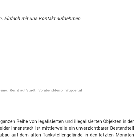
un. Einfach mit uns Kontakt aufnehmen.
demo
,
Recht auf Stadt
,
Vorabenddemo
,
Wuppertal
nzen Reihe von legali­sierten und illega­li­sierten Objekten in der
er Innen­stadt ist mittler­weile ein unver­zicht­barer Bestand­teil
bau auf dem alten Tankstel­len­ge­lände in den letzten Monaten