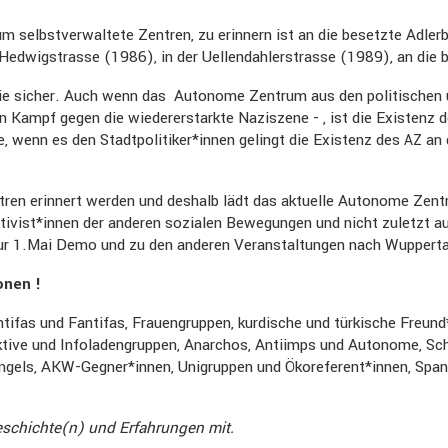
 selbst­ver­wal­tete Zentren, zu erinnern ist an die besetzte Adler
r Hedwigstrasse (1986), in der Uellen­dah­ler­strasse (1989), an d
 nie sicher. Auch wenn das Autonome Zentrum aus den politi­schen u
n Kampf gegen die wieder­erstarkte Naziszene - , ist die Existenz 
e, wenn es den Stadtpolitiker*innen gelingt die Existenz des
an 
AZ
ntren erinnert werden und deshalb lädt das aktuelle Autonome Zen
ktivist*innen der anderen sozialen Bewegungen und nicht zuletzt a
zur 1.Mai Demo und zu den anderen Veran­stal­tungen nach Wupperta
onen !
fas und Fantifas, Frauen­gruppen, kurdi­sche und türki­sche Freund*i
lek­tive und Infola­den­gruppen, Anarchos, Antiimps und Autonome, 
ngels, AKW-Gegner*innen, Unigruppen und Ökoreferent*innen, Spanien
Geschichte(n) und Erfah­rungen mit.