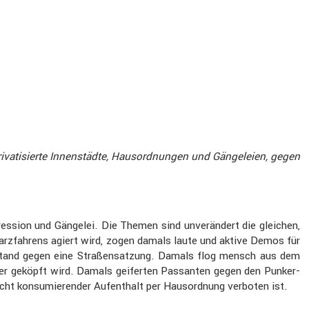
iva­ti­sierte Innen­städte, Hausord­nungen und Gänge­leien, gegen
s­sion und Gängelei. Die Themen sind unver­än­dert die gleichen,
arz­fah­rens agiert wird, zogen damals laute und aktive Demos für
r­stand gegen eine Straßen­sat­zung. Damals flog mensch aus dem
Bier geköpft wird. Damals geiferten Passanten gegen den Punker­
nicht konsu­mie­render Aufent­halt per Hausord­nung verboten ist.