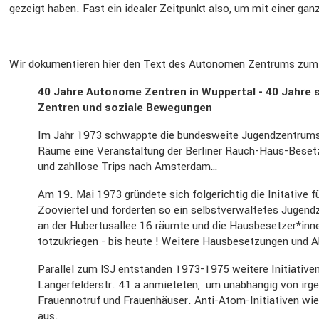
gezeigt haben. Fast ein idealer Zeitpunkt also, um mit einer ga
Wir dokumen­tieren hier den Text des Autonomen Zentrums zum
40 Jahre Autonome Zentren in Wuppertal - 40 Jahre sel
Zentren und soziale Bewegungen
Im Jahr 1973 schwappte die bundes­weite Jugend­zen­trums­b
Räume eine Veran­stal­tung der Berliner Rauch-Haus-Besetze
und zahllose Trips nach Amsterdam…
Am 19. Mai 1973 gründete sich folge­richtig die Inita­tive fü
Zooviertel und forderten so ein selbst­ver­wal­tetes Jugend
an der Huber­tus­allee 16 räumte und die Hausbesetzer*inne
totzu­kriegen - bis heute ! Weitere Hausbe­set­zungen und 
Parallel zum
entstanden 1973-1975 weitere Initia­tiven 
ISJ
Langer­fel­d­erstr. 41 a anmie­teten, um unabhängig von irg
Frauen­notruf und Frauen­häuser. Anti-Atom-Initia­tiven wi
aus.