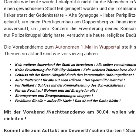
Damals wie heute wurde Lokal­po­litik nicht für die Menschen in 
einen gewach­senen Stadt­teil genagelt wurden und die Total­sa­n
li­tiker statt der Gedenk­stätte « Alte Synagoge » lieber Parkpl
ge­kauft, um einen Presti­ge­umbau am Döppers­berg zu finan­ziere
ausver­kauft, um ‚nem Konzern die Erwei­te­rung seines Konsu
nur Polizei­knüppel übrig hatte, versucht sie heute, religiöse Bed
Die Vorabend­demo zum
Autonomen 1.Mai in Wuppertal
stellt 
Themen so aktuell sind wie vor vierzig Jahren :
Kein weiterer Ausver­kauf der Stadt an Inves­toren ! Alle sollen verschwinden
Keine Erwei­te­rung der ECE-City-Arkaden ! Kein weiteres Zubeto­nieren der S
Schluss mit der fiesen Gängelei durch den kommu­nalen Ordnungs­dienst !
Aufent­halts­recht für alle auf allen Plätzen ! Der Sperr­müll bleibt frei !
Für Nulltarif ! Schluss mit der Krimi­na­li­sie­rung des Schwarz­fah­rens !
Für ein Recht auf Wohnen und auf Energie für alle !
Strom­sperren und Zwangs­räu­mungen stoppen !
Freiräume für alle – außer für Nazis ! Das
auf der Gathe bleibt !
AZ
Mit der Vorabend-/Nacht­tanz­demo am 30.04. wollen wir
einleiten !
Kommt alle zum Auftakt am Deweerth’schen Garten ! Start