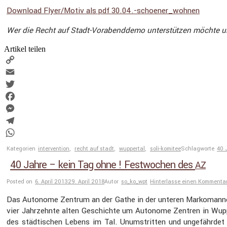
Download Flyer/Motiv als pdf 30.04.-schoener_wohnen
Wer die Recht auf Stadt-Vorabend­demo unter­stützen möchte un
Artikel teilen
Copy
Link
Email
Twitter
Facebook
Messenger
Telegram
WhatsApp
Kategorien
intervention
,
recht auf stadt
,
wuppertal
,
soli-komitee
Schlagworte
40 
40 Jahre – kein Tag ohne ! Festwochen des
AZ
Posted on
6. April 2013
29. April 2018
Autor
so_ko_wpt
Hinterlasse einen Kommenta
Das Autonome Zentrum an der Gathe in der unteren Marko­man­nen­str
vier Jahrzehnte alten Geschichte um Autonome Zentren in Wuppertal.
des städti­schen Lebens im Tal. Unumstritten und ungefährdet 