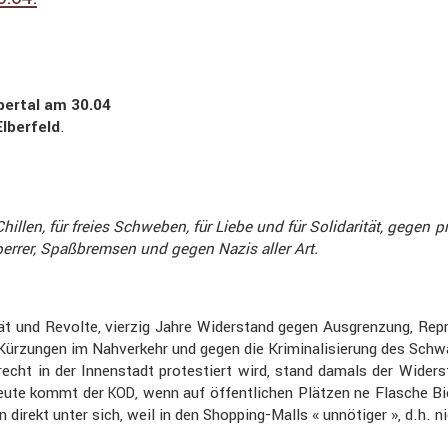
pertal am 30.04
lber­feld
.
llen, für freies Schweben, für Liebe und für Solida­rität, gegen pr
perrer, Spaßbremsen und gegen Nazis aller Art.
t und Revolte, vierzig Jahre Wider­stand gegen Ausgren­zung, Repre
zungen im Nahver­kehr und gegen die Krimi­na­li­sie­rung des Schw
echt in der Innen­stadt protes­tiert wird, stand damals der Wide
 heute kommt der
, wenn auf öffent­li­chen Plätzen ne Flasche 
KOD
en direkt unter sich, weil in den Shopping-Malls « unnötiger », d.h. 