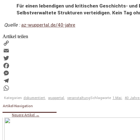
Für einen leben­digen und kriti­schen Geschichts- und 
Selbst­ver­wal­tete Struk­turen vertei­digen. Kein Ta
Quelle :
az​-wuppertal​.de/​4​0​-​j​a​hre
Artikel teilen
Copy
Link
Email
Twitter
Facebook
Messenger
Telegram
WhatsApp
Kategorien
dokumentiert
,
wuppertal
,
veranstaltung
Schlagworte
1.Mai
,
40 Jahre
Artikel-Navigation
Neuere Artikel
→