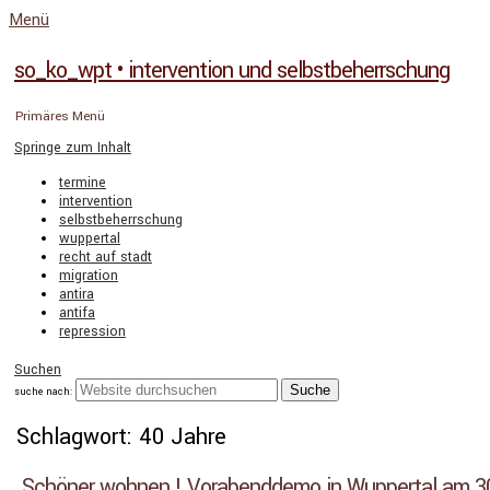
Menü
so_ko_wpt • intervention und selbstbeherrschung
Primäres Menü
Springe zum Inhalt
termine
intervention
selbstbeherrschung
wuppertal
recht auf stadt
migration
antira
antifa
repression
Suchen
suche nach:
Schlagwort: 40 Jahre
Schöner wohnen ! Vorabenddemo in Wuppertal am 3