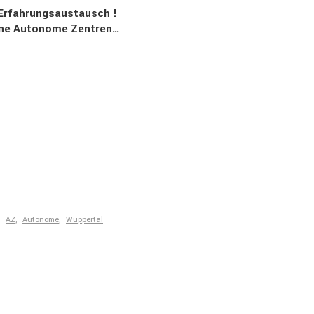
Erfah­rungs­aus­tausch !
g ohne Autonome Zentren…
,
AZ
,
Autonome
,
Wuppertal