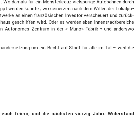
ht. Wo damals für ein Monster­kreuz vielspu­rige Autobahnen durch
oppt werden konnte ; wo seiner­zeit nach dem Willen der Lokal­po­
t­werke an einen franzö­si­schen Investor verscheuert und zurück­
l­haus geschliffen wird. Oder es werden eben Innen­stadt­be­reiche
ür ein Autonomes Zentrum in der « Muno»-Fabrik » und anderswo
n­an­der­set­zung um ein Recht auf Stadt für alle im Tal – weil die
euch feiern, und die nächsten vierzig Jahre Wider­stand