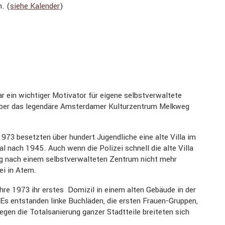
n. (
siehe Kalender
)
ein wichtiger Motivator für eigene selbst­ver­wal­tete
über das legen­däre Amster­damer Kultur­zen­trum Melkweg
973 besetzten über hundert Jugend­liche eine alte Villa im
tal nach 1945. Auch wenn die Polizei schnell die alte Villa
ng nach einem selbst­ver­wal­teten Zentrum nicht mehr
zei in Atem.
ahre 1973 ihr erstes Domizil in einem alten Gebäude in der
n. Es entstanden linke Buchläden, die ersten Frauen-Gruppen,
en die Total­sa­nie­rung ganzer Stadt­teile breiteten sich