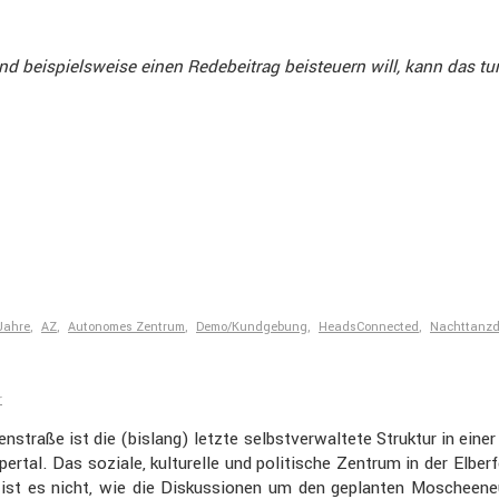
d beispiels­weise einen Redebei­trag beisteuern will, kann das t
Jahre
,
AZ
,
Autonomes Zentrum
,
Demo/Kundgebung
,
HeadsConnected
,
Nachttanz
r
aße ist die (bislang) letzte selbst­ver­wal­tete Struktur in einer ga
 Das soziale, kultu­relle und politi­sche Zentrum in der Elber­feld
ist es nicht, wie die Diskus­sionen um den geplanten Moschee­neu