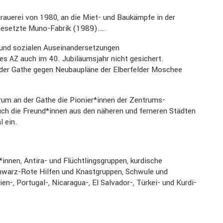
­brauerei von 1980, an die Miet- und Baukämpfe in der
ie besetzte Muno-Fabrik (1989).…
nd sozialen Ausein­an­der­set­zungen
des
auch im 40. Jubilä­ums­jahr nicht gesichert.
AZ
der Gathe gegen Neubau­pläne der Elber­felder Moschee
trum an der Gathe die Pionier*innen der Zentrums-
uch die Freund*innen aus den näheren und ferneren Städten
l ein.
nnen, Antira- und Flücht­lings­gruppen, kurdi­sche
Schwarz-Rote Hilfen und Knast­gruppen, Schwule und
-, Portugal-, Nicaragua-, El Salvador-, Türkei- und Kurdi­