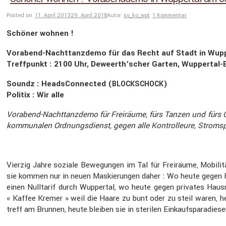
Posted on
11. April 2013
29. April 2018
Autor
so_ko_wpt
1 Kommentar
Schöner wohnen !
Vorabend-Nacht­tanz­demo für das Recht auf Stadt in Wup
Treff­punkt : 2100 Uhr, Deweerth’scher Garten, Wuppertal-E
Soundz : HeadsCon­nected (
)
BLOCKSCHOCK
Politix : Wir alle
Vorabend-Nacht­tanz­demo für Freiräume, fürs Tanzen und fürs Chi
kommu­nalen Ordnungs­dienst, gegen alle Kontrol­leure, Strom­s
Vierzig Jahre soziale Bewegungen im Tal für Freiräume, Mobilitä
sie kommen nur in neuen Maskie­rungen daher : Wo heute gegen Kür
einen Nulltarif durch Wuppertal, wo heute gegen privates Hausr
« Kaffee Kremer » weil die Haare zu bunt oder zu steil waren,
treff am Brunnen, heute bleiben sie in sterilen Einkaufs­pa­ra­dies