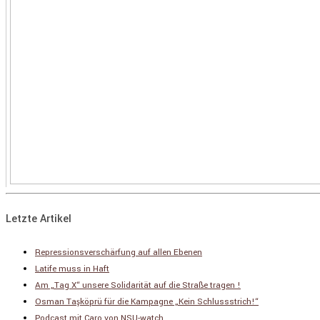
Letzte Artikel
Repressionsverschärfung auf allen Ebenen
Latife muss in Haft
Am „Tag X“ unsere Solidarität auf die Straße tragen !
Osman Taşköprü für die Kampagne „Kein Schlussstrich!“
Podcast mit Caro von NSU-watch