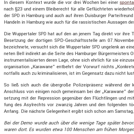
In diesem Kontext wurde die vor drei Wochen bei einer
sponta
nach §23 und einem Bleibe­recht für alle Geflüch­teten wieder­ho
der
in Hamburg und auch auf ihren Duisburger Partei­freund 
SPD
Handeln in Hamburg wie auch für die rassis­ti­schen Aussagen des D
Die Wupper­taler
hat auf den an jenem Tag direkt vor ihre T
SPD
Beset­zung der dortigen SPD-Geschäfts­stelle am 07.November rech
bezeich­nete, versucht sich die Wupper­taler
ungelenk an einer
SPD
neten Bell indirekt an die Seite des Hamburger Bürger­meis­ters Ol
instru­men­ta­li­sierten deren Lage, ohne sich ehrlich für sie einz
or­ga­ni­sa­tion „Karawane” entbehrt der Vorwurf nichts „Konkre
notfalls auch zu krimi­na­li­sieren, ist im Gegen­satz dazu nicht 
So ließ sich auch die übergroße Polizei­prä­senz während de
Anschluss von einigen noch gemeinsam bei der „Karawane” der Fi
set­zung mit der Repres­sion gegen­über den Flücht­lingen und mit de
fung des Asylrechts vor zwanzig Jahren und den folgenden tödl
Anfang. Die nächste Gelegen­heit ergibt sich schon am Samstag
Bei der Demo wurde auch über die wenige Tage später bevor­st
waren dort. Es wurden etwa 100 Menschen am frühen Morgen ge