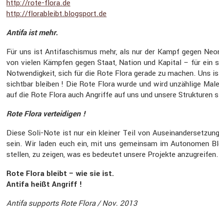
http://​rote​-flora​.de
http://​florab​leibt​.blogsport​.de
Antifa ist mehr.
Für uns ist Antifa­schismus mehr, als nur der Kampf gegen Neona
von vielen Kämpfen gegen Staat, Nation und Kapital – für ein 
Notwen­dig­keit, sich für die Rote Flora gerade zu machen. Uns ist k
sichtbar bleiben ! Die Rote Flora wurde und wird unzäh­lige Mal
auf die Rote Flora auch Angriffe auf uns und unsere Struk­turen 
Rote Flora vertei­digen !
Diese Soli-Note ist nur ein kleiner Teil von Ausein­an­der­set
sein. Wir laden euch ein, mit uns gemeinsam im Autonomen Block
stellen, zu zeigen, was es bedeutet unsere Projekte anzugreifen.
Rote Flora bleibt – wie sie ist.
Antifa heißt Angriff !
Antifa supports Rote Flora / Nov. 2013