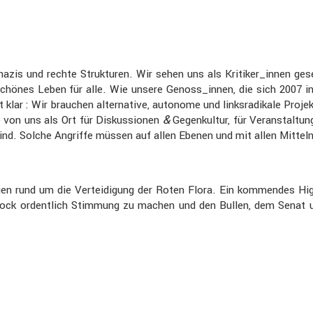
zis und rechte Struk­turen. Wir sehen uns als Kritiker_innen gesel
schönes Leben für alle. Wie unsere Genoss_innen, die sich 2007 i
lar : Wir brauchen alter­na­tive, autonome und links­ra­di­kale Projekt
&
e von uns als Ort für Diskus­sionen
Gegen­kultur, für Veran­stal­tu
sind. Solche Angriffe müssen auf allen Ebenen und mit allen Mittel
­zungen rund um die Vertei­di­gung der Roten Flora. Ein kommendes
 ordent­lich Stimmung zu machen und den Bullen, dem Senat und al