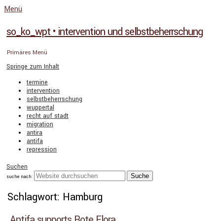
Menü
so_ko_wpt • intervention und selbstbeherrschung
Primäres Menü
Springe zum Inhalt
termine
intervention
selbstbeherrschung
wuppertal
recht auf stadt
migration
antira
antifa
repression
Suchen
suche nach:
Schlagwort: Hamburg
Antifa supports Rote Flora