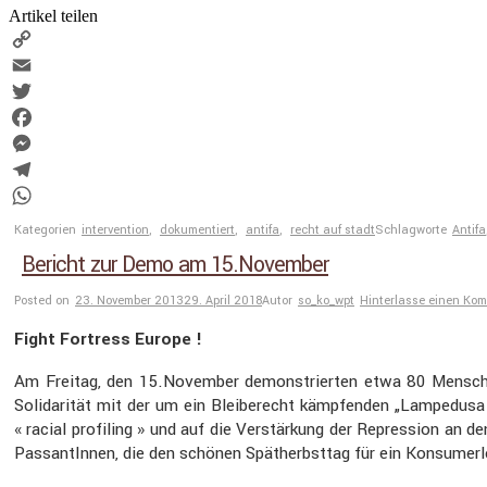
Artikel teilen
Copy
Link
Email
Twitter
Facebook
Messenger
Telegram
WhatsApp
Kategorien
intervention
,
dokumentiert
,
antifa
,
recht auf stadt
Schlagworte
Antifa
Bericht zur Demo am 15.November
Posted on
23. November 2013
29. April 2018
Autor
so_ko_wpt
Hinterlasse einen Ko
Fight Fortress Europe !
Am Freitag, den 15.November demons­trierten etwa 80 Menschen 
Solida­rität mit der um ein Bleibe­recht kämpfenden „Lampe­dusa i
« racial profiling » und auf die Verstär­kung der Repres­sion an
Passan­tInnen, die den schönen Spätherbsttag für ein Konsum­er­