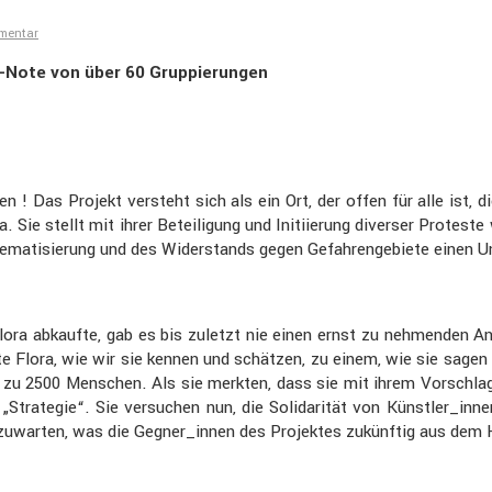
mmentar
oli-Note von über 60 Gruppie­rungen
! Das Projekt versteht sich als ein Ort, der offen für alle ist, die
. Sie stellt mit ihrer Betei­li­gung und Initi­ie­rung diverser Protes
ma­ti­sie­rung und des Wider­stands gegen Gefah­ren­ge­biete einen U
ora abkaufte, gab es bis zuletzt nie einen ernst zu nehmenden Ang
 Flora, wie wir sie kennen und schätzen, zu einem, wie sie sagen „
 bis zu 2500 Menschen. Als sie merkten, dass sie mit ihrem Vorsc
Strategie“. Sie versu­chen nun, die Solida­rität von Künstler_innen,
zuwarten, was die Gegner_innen des Projektes zukünftig aus dem 