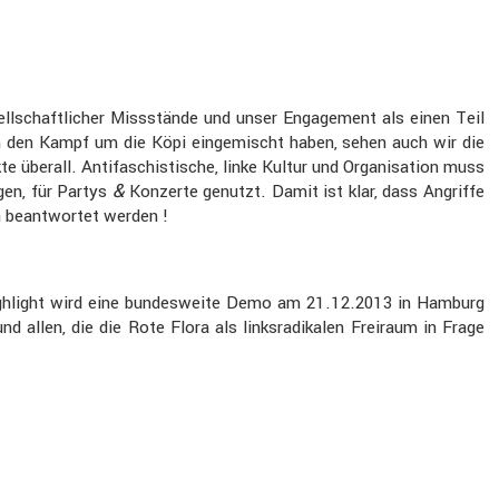
l­schaft­li­cher Missstände und unser Engage­ment als einen Teil
n den Kampf um die Köpi einge­mischt haben, sehen auch wir die
e überall. Antifa­schis­ti­sche, linke Kultur und Organi­sa­tion muss
&
ngen, für Partys
Konzerte genutzt. Damit ist klar, dass Angriffe
n beant­wortet werden !
 Highlight wird eine bundes­weite Demo am 21.12.2013 in Hamburg
len, die die Rote Flora als links­ra­di­kalen Freiraum in Frage