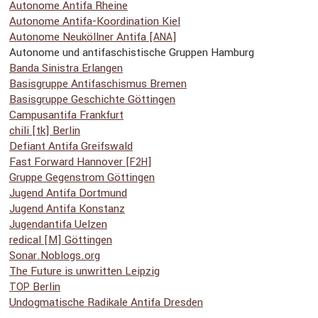
Autonome Antifa Rheine
Autonome Antifa-Koordi­na­tion Kiel
Autonome Neuköllner Antifa [
]
ANA
Autonome und antifa­schis­ti­sche Gruppen Hamburg
Banda Sinistra Erlangen
Basis­gruppe Antifa­schismus Bremen
Basis­gruppe Geschichte Göttingen
Campu­s­an­tifa Frank­furt
chili [tk] Berlin
Defiant Antifa Greifs­wald
Fast Forward Hannover [
]
F2H
Gruppe Gegen­strom Göttingen
Jugend Antifa Dortmund
Jugend Antifa Konstanz
Jugend­an­tifa Uelzen
redical [M] Göttingen
Sonar​.Noblogs​.org
The Future is unwritten Leipzig
Berlin
TOP
Undog­ma­ti­sche Radikale Antifa Dresden