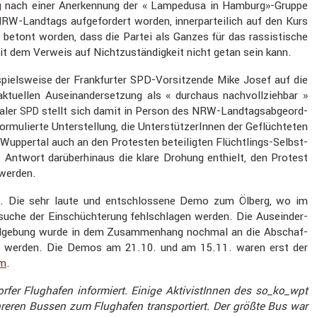
g
nach einer Anerken­nung der « Lampe­dusa in Hamburg»-Gruppe
W-Landtags aufge­for­dert worden, inner­par­tei­lich auf den Kurs
betont worden, dass die Partei als Ganzes für das rassis­ti­sche
t dem Verweis auf Nicht­zu­stän­dig­keit nicht getan sein kann.
iels­weise der Frank­furter SPD-Vorsit­zende Mike Josef auf die
ktuellen Ausein­an­der­set­zung als « durchaus nachvoll­ziehbar »
taler
stellt sich damit in Person des NRW-Landtags­ab­ge­ord­
SPD
­lierte Unter­stel­lung, die Unter­stüt­ze­rInnen der Geflüch­teten
in Wuppertal auch an den Protesten betei­ligten Flücht­lings-Selbst­
e Antwort darüber­hinaus die klare Drohung enthielt, den Protest
 werden.
en. Die sehr laute und entschlos­sene Demo zum Ölberg, wo im
uche der Einschüch­te­rung fehlschlagen werden. Die Ausein­der­
d­ge­bung wurde in dem Zusam­men­hang nochmal an die Abschaf­
führt werden. Die Demos am 21.10. und am 15.11. waren erst der
um
.
er Flughafen infor­miert. Einige Aktivis­tInnen des so_ko_wpt
ren Bussen zum Flughafen trans­por­tiert. Der größte Bus war