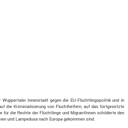
er­taler Innen­stadt gegen die EU-Flücht­lings­po­litik und in
e Krimi­nia­li­sie­rung von Flucht­hel­fern, auf das fortge­setzte
für die Rechte der Flücht­linge und Migran­tInnen schil­derte den
r Lybien und Lampe­dusa nach Europa gekommen sind.