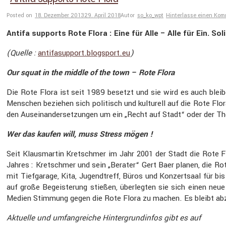
Posted on
18. Dezember 2013
29. April 2018
Autor
so_ko_wpt
Hinterlasse einen Ko
Antifa supports Rote Flora : Eine für Alle – Alle für Ein. S
(Quelle :
antifa​sup​port​.blogsport​.eu
)
Our squat in the middle of the town – Rote Flora
Die Rote Flora ist seit 1989 besetzt und sie wird es auch bleiben 
Menschen beziehen sich politisch und kultu­rell auf die Rote Flora
den Ausein­an­der­set­zungen um ein „Recht auf Stadt“ oder der The
Wer das kaufen will, muss Stress mögen !
Seit Klaus­martin Kretschmer im Jahr 2001 der Stadt die Rote Fl
Jahres : Kretschmer und sein „Berater“ Gert Baer planen, die Rote
mit Tiefga­rage, Kita, Jugend­treff, Büros und Konzert­saal für
auf große Begeis­te­rung stießen, überlegten sie sich einen neue „
Medien Stimmung gegen die Rote Flora zu machen. Es bleibt ab
Aktuelle und umfang­reiche Hinter­grund­infos gibt es auf