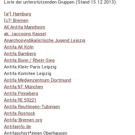
Liste der unter­stüt­zenden Gruppen (Stand 15.12.2013):
[a²] Hamburg
[c]³ Bremen
Antifa Mannheim
AK
ak : raccoons Kassel
Anarcho­syn­di­ka­lis­ti­sche Jugend Leipzig
Antifa
Köln
AK
Antifa Bamberg
Antifa Bonn / Rhein-Sieg
Antifa Klein-Paris Leipzig
Antifa Komitee Leipzig
Antifa Medien­zen­trum Dortmund
Antifa
München
NT
Antifa Pinne­berg
Antifa
59221
RE
Antifa Reutlingen-Tübingen
Antifa Rostock
Antifa​-Bremen​.org
Antifa​info​.de
Antifaschist*innen Oberhausen