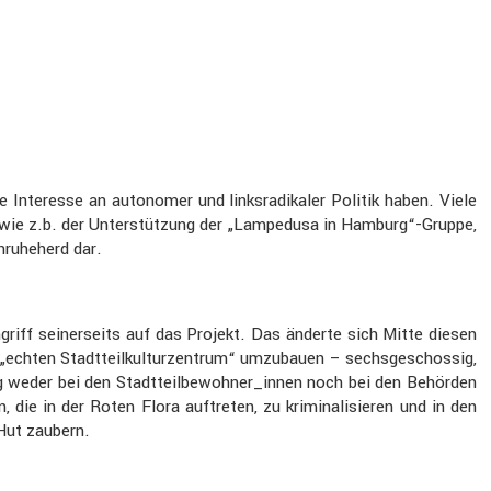
 Inter­esse an autonomer und links­ra­di­kaler Politik haben. Viele
te wie z.b. der Unter­stüt­zung der „Lampe­dusa in Hamburg“-Gruppe,
nruhe­herd dar.
riff seiner­seits auf das Projekt. Das änderte sich Mitte diesen
echten Stadt­teil­kul­tur­zen­trum“ umzubauen – sechs­ge­schossig,
hlag weder bei den Stadtteilbewohner_innen noch bei den Behörden
 die in der Roten Flora auftreten, zu krimi­na­li­sieren und in den
Hut zaubern.