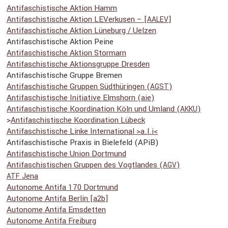
Antifa­schis­ti­sche Aktion Hamm
Antifa­schis­ti­sche Aktion LEVer­kusen – [
]
AALEV
Antifa­schis­ti­sche Aktion Lüneburg / Uelzen
Antifa­schis­ti­sche Aktion Peine
Antifa­schis­ti­sche Aktion Stormarn
Antifa­schis­ti­sche Aktions­gruppe Dresden
Antifa­schis­ti­sche Gruppe Bremen
Antifa­schis­ti­sche Gruppen Südthü­ringen (
)
AGST
Antifa­schis­ti­sche Initia­tive Elmshorn (aie)
An­ti­fa­schis­ti­sche Ko­or­di­na­ti­on Köln und Um­land (
)
AKKU
>
Antifa­schis­ti­sche Koordi­na­tion Lübeck
Antifa­schis­ti­sche Linke Inter­na­tional >a.l.i<
Antifa­schis­ti­sche Praxis in Biele­feld (APiB)
Antifa­schis­ti­sche Union Dortmund
An­ti­fa­schis­ti­schen Grup­pen des Vogt­lan­des (
)
AGV
Jena
ATF
Autonome Antifa 170 Dortmund
Autonome Antifa Berlin [a2b]
Autonome Antifa Emsdetten
Autonome Antifa Freiburg