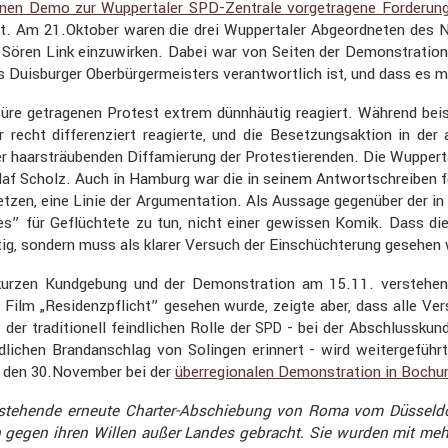
nen Demo zur Wupper­taler SPD-Zentrale vorge­tra­gene Forde­run
lt. Am 21.Oktober waren die drei Wupper­taler Abgeord­neten des NR
Sören Link einzu­wirken. Dabei war von Seiten der Demons­tra­tion 
uisburger Oberbür­ger­meis­ters verant­wort­lich ist, und dass es mi
üre getra­genen Protest extrem dünnhäutig reagiert. Während beisp
t diffe­ren­ziert reagierte, und die Beset­zungs­ak­tion in der a
 haarsträu­benden Diffa­mie­rung der Protes­tie­renden. Die Wupper­
af Scholz. Auch in Hamburg war die in seinem Antwort­schreiben formu
u­setzen, eine Linie der Argumen­ta­tion. Als Aussage gegen­über der 
tes” für Geflüch­tete zu tun, nicht einer gewissen Komik. Dass di
lustig, sondern muss als klarer Versuch der Einschüch­te­rung gesehen
r kurzen Kundge­bung und der Demons­tra­tion am 15.11. versteh
lm „Residenz­pflicht” gesehen wurde, zeigte aber, dass alle Vers
r tradi­tio­nell feind­li­chen Rolle der
- bei der Abschluss­kun
SPD
i­chen Brand­an­schlag von Solingen erinnert - wird weiter­ge­
, den 30.November bei der
überre­gio­nalen Demons­tra­tion in Boch
e­hende erneute Charter-Abschie­bung von Roma vom Düssel­dorf
gen ihren Willen außer Landes gebracht. Sie wurden mit mehre