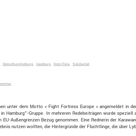
,
Demo/Kundgebung
,
Hamburg
,
Rote Flora
,
Solidarität
mmentar
unter dem Motto « Fight Fortress Europe » angemeldet in der Wupp
n Hamburg”-Gruppe. In mehreren Redebei­trägen wurde speziell auf di
 den EU-Außen­grenzen Bezug genommen. Eine Rednerin der Karawane 
lebnis nutzen wollten, die Hinter­gründe der Flücht­linge, die übe