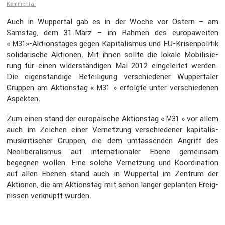
Kommentar
Auch in Wuppertal gab es in der Woche vor Ostern – am
Samstag, dem 31.März – im Rahmen des europa­weiten
«
»-Aktionstages gegen Kapita­lismus und EU-Krisen­po­litik
M31
solida­ri­sche Aktionen. Mit ihnen sollte die lokale Mobili­sie­
rung für einen wider­stän­digen Mai 2012 einge­leitet werden.
Die eigen­stän­dige Betei­li­gung verschie­dener Wupper­taler
Gruppen am Aktionstag «
» erfolgte unter verschie­denen
M31
Aspekten.
Zum einen stand der europäi­sche Aktionstag «
» vor allem
M31
auch im Zeichen einer Vernet­zung verschie­dener kapita­lis­
mus­kri­ti­scher Gruppen, die dem umfas­senden Angriff des
Neoli­be­ra­lismus auf inter­na­tio­naler Ebene gemeinsam
begegnen wollen. Eine solche Vernet­zung und Koordi­na­tion
auf allen Ebenen stand auch in Wuppertal im Zentrum der
Aktionen, die am Aktionstag mit schon länger geplanten Ereig­
nissen verknüpft wurden.