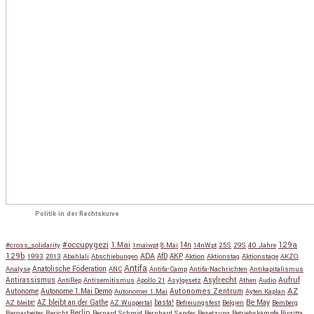
Politik in der Rechtskurve
#occupygezi
1.Mai
129a
#cross_solidarity
1maiwpt
8.Mai
14n
14nWpt
25S
29S
40 Jahre
129b
ADA
1993
2013
Abahlali
Abschiebungen
AfD
AKP
Aktion
Aktionstag
Aktionstage
AKZO
Antifa
Anatolische Föderation
Analyse
ANC
Antifa-Camp
Antifa-Nachrichten
Antikapitalismus
Antirassismus
Asylrecht
Aufruf
AntiRep
Antisemitismus
Apollo 21
Asylgesetz
Athen
Audio
AZ
Autonome
Autonome 1.Mai Demo
Autonomes Zentrum
Autonomer 1.Mai
Ayten Kaplan
Be May
AZ bleibt!
AZ bleibt an der Gathe
AZ Wuppertal
basta!
Befreiungsfest
Belgien
Bemberg
Berlin
Bergarbeiter
Bericht
Bernard Schmid
Bernhard Sander
Besetzung
Betriebskämpfe
Birgitta