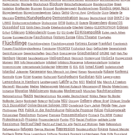
Blockupy
Radermacher
Blockade
Blockshock
Botschaftsbesetzung
Brandanschlag
Break
Isolation
Briefkasten
Brunnen
Brüssel
Bundestagswahl
BusfahrerInnen
Bündnis gegen Nazis
Bürgerbegehren
BürgerInnenbegehren
Calais
Camp
Chrysi Avgi
CityKirche
Cizre
Debatte
De
Demo/Kundgebung
Demonstration
Maiziére
Dessau
Deutschland
DGB
DHKP-C
Die
Döppersberg
döpps105
LINKE
Diskursverschiebung
Diskussion
DITIB
Dublin III
Duterte
Düsseldorf
Erdogan
ECE
Edith-Stein Straße
Ekkehardstraße
Elberfeld
Elektro
ELEKTROPHOR
EU-Krisenpolitik
Erfurt
Erklärung
Erlebnisbericht
Essen
EU
EU-Gipfel
Eulen nach Athen
Faschismus
Festung Europa
Film/Theater
Europa
EuropeanStrike
Flughafen
Flüchtlinge
Fortress Europe
Frankfurt
Flüchtlingsheim
Flüchtlingsstreik
Frankreich
Frauen-Flüchtlingskonferenz
Freiräume
FRONTEX
Frühstück
Gazi
Geflüchtete
Generalstreik
Griechenland
Gentrifizierung
Gewerkschaften
Gezi-Park
Grenzregime
GRÜNE
Haft
Hak Pao
Hassan
Heiligenhaus
HoGeSa
Hamburg
hausbesetzung
Heinisch
Hintergrund
Hungerstreik
Idomeni
IMK
Info-Veranstaltung
Infoblatt
Infobüro Nicaragua
Infoveranstaltung
Initiative
Interview
Ismail Küpeli
Innenminister
internationale Solidarität
IS
ISIL
ISIS
Isolationshaft
Karawane
Istanbul
Kobane
Jobcenter
Kein Mensch ist illegal
Kenan
Keupstraße
Konferenz
Kundgebung
Kurdistan
Krise
Köln
Kontrolle
Krieg
Kroatien
Kulturzeit
Lagersystem
Latife
Lampedusa in Hamburg
Madrid
Landtagswahl
Le Pen
M31
Mai
March 4 Freedom
Marien41
Massaker
Medien
Medienprojekt
Mehmet Kubasik
Messerangriff
Mexiko
MieterInnen-
Migration
Mobilisierung
Mordversuch
Nachttanzdemo
Initiative
Mobivideo
München
Nazis
Nationalismus
Neoliberalismus
Nie wieder Deutschland!
Niklas Reese
No Border
NSU
Oelberg
NoBorder Camp
Nordstadt
Notarzt
NoTroika
Occupy
offener Brief
Ohlauer Straße
OLG Düsseldorf
Pegida
Online-Dossier Solingen 1993
Osnabrück
Oury Jalloh
Peter Jung
Polizeigewalt
PKK
Politik in der Rechtskurve
Politische Prozesse
Polizei
Phillipinen
Populismus
Pressemitteilung
Polizeistaat
Portugal
Premiere
Primark
Pro NRW
Protest
Protestmarsch
Prozess
Prozessbericht
Punks
PYD
Racial Profiling
radikale Linke
Rassismus
Recht auf Stadt
Recht auf Stadt für alle
Recht auf Wohnen
Rede
Referendum
Repression
Refugees
Rojava
Refugeecamp
Regina Wamper
Residenzpflicht
Roland Meister
Roma
Rollback
Rosa Luxemburg Stiftung
Rostock
Rostock-Lichtenhagen
Rote Hilfe
Russland