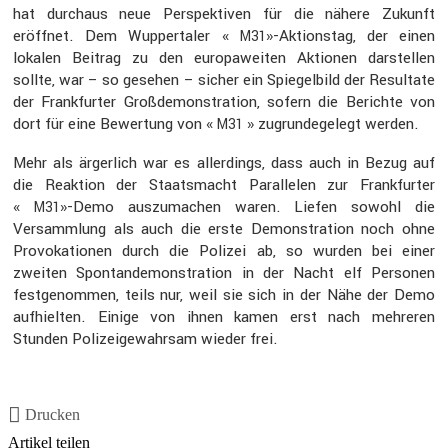
hat durchaus neue Perspek­tiven für die nähere Zukunft
eröffnet. Dem Wupper­taler «
»-Aktionstag, der einen
M31
lokalen Beitrag zu den europa­weiten Aktionen darstellen
sollte, war – so gesehen – sicher ein Spiegel­bild der Resul­tate
der Frank­furter Großde­mons­tra­tion, sofern die Berichte von
dort für eine Bewer­tung von «
» zugrun­de­ge­legt werden.
M31
Mehr als ärger­lich war es aller­dings, dass auch in Bezug auf
die Reaktion der Staats­macht Paral­lelen zur Frank­furter
«
»-Demo auszu­ma­chen waren. Liefen sowohl die
M31
Versamm­lung als auch die erste Demons­tra­tion noch ohne
Provo­ka­tionen durch die Polizei ab, so wurden bei einer
zweiten Spontan­de­mons­tra­tion in der Nacht elf Personen
festge­nommen, teils nur, weil sie sich in der Nähe der Demo
aufhielten. Einige von ihnen kamen erst nach mehreren
Stunden Polizei­ge­wahrsam wieder frei.
Drucken
Artikel teilen