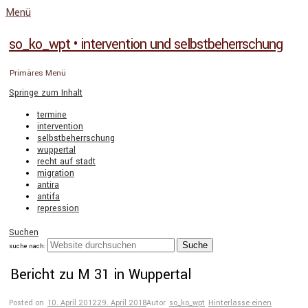
Menü
so_ko_wpt • intervention und selbstbeherrschung
Primäres Menü
Springe zum Inhalt
termine
intervention
selbstbeherrschung
wuppertal
recht auf stadt
migration
antira
antifa
repression
Suchen
suche nach:
Bericht zu M 31 in Wuppertal
Posted on
10. April 2012
29. April 2018
Autor
so_ko_wpt
Hinterlasse einen