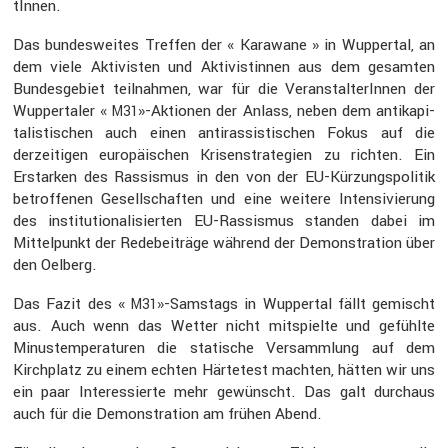
tInnen.
Das bundes­weites Treffen der « Karawane » in Wuppertal, an
dem viele Aktivisten und Aktivis­tinnen aus dem gesamten
Bundes­ge­biet teilnahmen, war für die Veran­stal­te­rInnen der
Wupper­taler «
»-Aktionen der Anlass, neben dem antika­pi­
M31
ta­lis­ti­schen auch einen antiras­sis­ti­schen Fokus auf die
derzei­tigen europäi­schen Krisen­stra­te­gien zu richten. Ein
Erstarken des Rassismus in den von der EU-Kürzungs­po­litik
betrof­fenen Gesell­schaften und eine weitere Inten­si­vie­rung
des insti­tu­tio­na­li­sierten EU-Rassismus standen dabei im
Mittel­punkt der Redebei­träge während der Demons­tra­tion über
den Oelberg.
Das Fazit des «
»-Samstags in Wuppertal fällt gemischt
M31
aus. Auch wenn das Wetter nicht mitspielte und gefühlte
Minus­tem­pe­ra­turen die stati­sche Versamm­lung auf dem
Kirch­platz zu einem echten Härte­test machten, hätten wir uns
ein paar Inter­es­sierte mehr gewünscht. Das galt durchaus
auch für die Demons­tra­tion am frühen Abend.