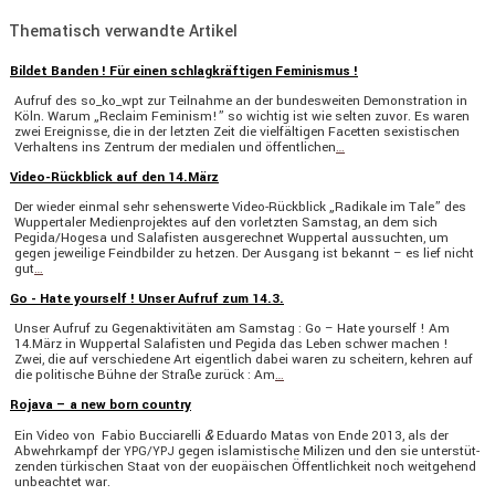
Thematisch verwandte Artikel
Bildet Banden ! Für einen schlagkräftigen Feminismus !
Aufruf des so_ko_wpt zur Teilnahme an der bundes­weiten Demons­tra­tion in
Köln. Warum „Reclaim Feminism!” so wichtig ist wie selten zuvor. Es waren
zwei Ereig­nisse, die in der letzten Zeit die vielfäl­tigen Facetten sexis­ti­schen
Verhal­tens ins Zentrum der medialen und öffent­li­chen
…
Video-Rückblick auf den 14.März
Der wieder einmal sehr sehens­werte Video-Rückblick „Radikale im Tale” des
Wupper­taler Medien­pro­jektes auf den vorletzten Samstag, an dem sich
Pegida/Hogesa und Salafisten ausge­rechnet Wuppertal aussuchten, um
gegen jewei­lige Feind­bilder zu hetzen. Der Ausgang ist bekannt – es lief nicht
gut
…
Go - Hate yourself ! Unser Aufruf zum 14.3.
Unser Aufruf zu Gegen­ak­ti­vi­täten am Samstag : Go – Hate yourself ! Am
14.März in Wuppertal Salafisten und Pegida das Leben schwer machen !
Zwei, die auf verschie­dene Art eigent­lich dabei waren zu schei­tern, kehren auf
die politi­sche Bühne der Straße zurück : Am
…
Rojava – a new born country
&
Ein Video von Fabio Bucci­a­relli
Eduardo Matas von Ende 2013, als der
Abwehr­kampf der
/
gegen islamis­ti­sche Milizen und den sie unter­stüt­
YPG
YPJ
zenden türki­schen Staat von der euopäi­schen Öffent­lich­keit noch weitge­hend
unbeachtet war.