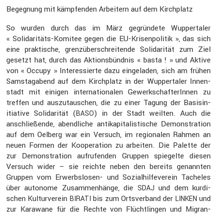
Begeg­nung mit kämpfenden Arbei­tern auf dem Kirch­platz
So wurden durch das im März gegrün­dete Wupper­taler
« Solida­ri­täts-Komitee gegen die EU-Krisen­po­litik », das sich
eine prakti­sche, grenz­über­schrei­tende Solida­rität zum Ziel
gesetzt hat, durch das Aktions­bündnis « basta ! » und Aktive
von « Occupy » Inter­es­sierte dazu einge­laden, sich am frühen
Samstag­abend auf dem Kirch­platz in der Wupper­taler Innen­
stadt mit einigen inter­na­tio­nalen Gewerk­schaf­te­rInnen zu
treffen und auszu­tau­schen, die zu einer Tagung der Basis­in­
itia­tive Solida­rität (
) in der Stadt weilten. Auch die
BASO
anschlie­ßende, abend­liche antika­pi­ta­lis­ti­sche Demons­tra­tion
auf dem Oelberg war ein Versuch, im regio­nalen Rahmen an
neuen Formen der Koope­ra­tion zu arbeiten. Die Palette der
zur Demons­tra­tion aufru­fenden Gruppen spiegelte diesen
Versuch wider – sie reichte neben den bereits genannten
Gruppen vom Erwerbs­losen- und Sozial­hil­fe­verein Tacheles
über autonome Zusam­men­hänge, die
und dem kurdi­
SDAJ
schen Kultur­verein
bis zum Ortsver­band der
und
BIRATI
LINKEN
zur Karawane für die Rechte von Flücht­lingen und Migran­