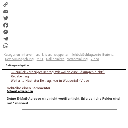
Copy
Link
Email
Twitter
Facebook
Messenger
Telegram
WhatsApp
Kategorien
intervention
,
krisen
,
wuppertal
,
flshbck
Schlagworte
Bericht
,
Demo/Kundgebung
,
M31
,
Soli-Komitee
,
Versammlung
,
Video
Beitragsnavigation
← Zurück
Vorheriger Beitrag:
„
Wir wollen eure Lösungen nicht!”
Redebeitrag
Weiter →
Nächster Beitrag:
in Wuppertal - Video
M31
Schreibe einen Kommentar
Antwort abbrechen
Deine E-Mail-Adresse wird nicht veröffentlicht.
Erforderliche Felder sind
mit
*
markiert