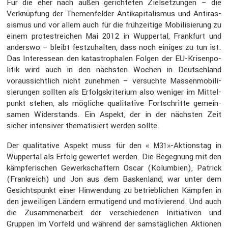
Für die eher nach außen gerich­teten Zielset­zungen – die
Verknüp­fung der Themen­felder Antika­pi­ta­lismus und Antiras­
sismus und vor allem auch für die frühzei­tige Mobili­sie­rung zu
einem protestrei­chen Mai 2012 in Wuppertal, Frank­furt und
anderswo – bleibt festzu­halten, dass noch einiges zu tun ist.
Das Inter­es­sean den katastro­phalen Folgen der EU-Krisen­po­
litik wird auch in den nächsten Wochen in Deutsch­land
voraus­sicht­lich nicht zunehmen – versuchte Massen­mo­bi­li­
sie­rungen sollten als Erfolgs­kri­te­rium also weniger im Mittel­
punkt stehen, als mögliche quali­ta­tive Fortschritte gemein­
samen Wider­stands. Ein Aspekt, der in der nächsten Zeit
sicher inten­siver thema­ti­siert werden sollte.
Der quali­ta­tive Aspekt muss für den «
»-Aktionstag in
M31
Wuppertal als Erfolg gewertet werden. Die Begeg­nung mit den
kämpfe­ri­schen Gewerk­schaf­tern Oscar (Kolum­bien), Patrick
(Frank­reich) und Jon aus dem Basken­land, war unter dem
Gesichts­punkt einer Hinwen­dung zu betrieb­li­chen Kämpfen in
den jewei­ligen Ländern ermuti­gend und motivie­rend. Und auch
die Zusam­men­ar­beit der verschie­denen Initia­tiven und
Gruppen im Vorfeld und während der samstäg­li­chen Aktionen