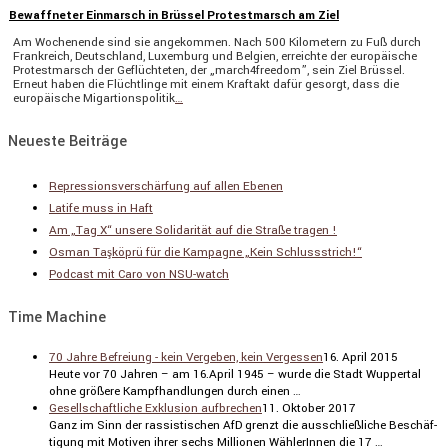
Bewaffneter Einmarsch in Brüssel Protestmarsch am Ziel
Am Wochen­ende sind sie angekommen. Nach 500 Kilome­tern zu Fuß durch
Frank­reich, Deutsch­land, Luxem­burg und Belgien, erreichte der europäi­sche
Protest­marsch der Geflüch­teten, der „march4freedom”, sein Ziel Brüssel.
Erneut haben die Flücht­linge mit einem Kraftakt dafür gesorgt, dass die
europäi­sche Migar­ti­ons­po­litik
…
Neueste Beiträge
Repressionsverschärfung auf allen Ebenen
Latife muss in Haft
Am „Tag X“ unsere Solidarität auf die Straße tragen !
Osman Taşköprü für die Kampagne „Kein Schlussstrich!“
Podcast mit Caro von NSU-watch
Time Machine
70 Jahre Befreiung - kein Vergeben, kein Vergessen
16. April 2015
Heute vor 70 Jahren – am 16.April 1945 – wurde die Stadt Wuppertal
ohne größere Kampf­hand­lungen durch einen …
Gesellschaftliche Exklusion aufbrechen
11. Oktober 2017
Ganz im Sinn der rassis­ti­schen AfD grenzt die ausschließ­liche Beschäf­
ti­gung mit Motiven ihrer sechs Millionen Wähle­rInnen die 17 …