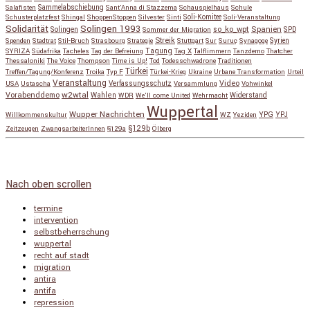
Salafisten
Sammelabschiebung
Sant'Anna di Stazzema
Schauspielhaus
Schule
Schusterplatzfest
Shingal
ShoppenStoppen
Silvester
Sinti
Soli-Komitee
Soli-Veranstaltung
Solidarität
Solingen 1993
so_ko_wpt
Solingen
Spanien
SPD
Sommer der Migration
Streik
Spenden
Stadtrat
Stil-Bruch
Strasbourg
Strategie
Stuttgart
Sur
Suruç
Synagoge
Syrien
Tagung
SYRIZA
Südafrika
Tacheles
Tag der Befreiung
Tag X
Talflimmern
Tanzdemo
Thatcher
Thessaloniki
The Voice
Thompson
Time is Up!
Tod
Todesschwadrone
Traditionen
Türkei
Treffen/Tagung/Konferenz
Troika
Typ F
Türkei-Krieg
Ukraine
Urbane Transformation
Urteil
Veranstaltung
Verfassungsschutz
Video
USA
Ustascha
Versammlung
Vohwinkel
w2wtal
Vorabenddemo
Wahlen
Widerstand
WDR
We'll come United
Wehrmacht
Wuppertal
Wupper Nachrichten
YPG
Willkommenskultur
WZ
Yeziden
YPJ
§129b
Zeitzeugen
ZwangsarbeiterInnen
§129a
Ölberg
Copyright © 2026
so_ko_wpt • intervention und selbstbeherrschung
. Alle Rechte vorbehalten.
Catch Base nach
Catch Themes
Nach oben scrollen
termine
intervention
selbstbeherrschung
wuppertal
recht auf stadt
migration
antira
antifa
repression