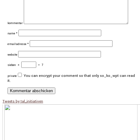
kommentar
name
*
e-mail-adresse
*
website
sieben
×
=
7
You can encrypt your comment so that only so_ko_wpt can read
private
it.
Tweets by tal_initiativen