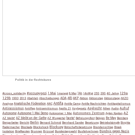
Politik in der Rechtskurve
#occupygezi
1.Mai
129a
#cross_solidarity
1maiwpt
8.Mai
14n
14nWpt
25S
29S
40 Jahre
129b
ADA
1993
2013
Abahlali
Abschiebungen
AfD
AKP
Aktion
Aktionstag
Aktionstage
AKZO
Antifa
Anatolische Föderation
Analyse
ANC
Antifa-Camp
Antifa-Nachrichten
Antikapitalismus
Antirassismus
Asylrecht
Aufruf
AntiRep
Antisemitismus
Apollo 21
Asylgesetz
Athen
Audio
AZ
Autonome
Autonome 1.Mai Demo
Autonomes Zentrum
Autonomer 1.Mai
Ayten Kaplan
Be May
AZ bleibt!
AZ bleibt an der Gathe
AZ Wuppertal
basta!
Befreiungsfest
Belgien
Bemberg
Berlin
Bergarbeiter
Bericht
Bernard Schmid
Bernhard Sander
Besetzung
Betriebskämpfe
Birgitta
Blockupy
Radermacher
Blockade
Blockshock
Botschaftsbesetzung
Brandanschlag
Break
Isolation
Briefkasten
Brunnen
Brüssel
Bundestagswahl
BusfahrerInnen
Bündnis gegen Nazis