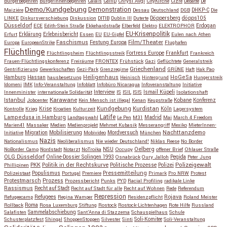
Bürgerbegehren
BürgerInnenbegehren
Calais
Camp
Chrysi Avgi
CityKirche
Cizre
Debatte
De
Demo/Kundgebung
Demonstration
Maiziére
Dessau
Deutschland
DGB
DHKP-C
Die
Döppersberg
döpps105
LINKE
Diskursverschiebung
Diskussion
DITIB
Dublin III
Duterte
Düsseldorf
Erdogan
ECE
Edith-Stein Straße
Ekkehardstraße
Elberfeld
Elektro
ELEKTROPHOR
EU-Krisenpolitik
Erfurt
Erklärung
Erlebnisbericht
Essen
EU
EU-Gipfel
Eulen nach Athen
Faschismus
Festung Europa
Film/Theater
Europa
EuropeanStrike
Flughafen
Flüchtlinge
Fortress Europe
Frankfurt
Flüchtlingsheim
Flüchtlingsstreik
Frankreich
Frauen-Flüchtlingskonferenz
Freiräume
FRONTEX
Frühstück
Gazi
Geflüchtete
Generalstreik
Griechenland
Gentrifizierung
Gewerkschaften
Gezi-Park
Grenzregime
GRÜNE
Haft
Hak Pao
Hassan
Heiligenhaus
HoGeSa
Hamburg
hausbesetzung
Heinisch
Hintergrund
Hungerstreik
Idomeni
IMK
Info-Veranstaltung
Infoblatt
Infobüro Nicaragua
Infoveranstaltung
Initiative
Interview
Ismail Küpeli
Innenminister
internationale Solidarität
IS
ISIL
ISIS
Isolationshaft
Karawane
Istanbul
Kobane
Jobcenter
Kein Mensch ist illegal
Kenan
Keupstraße
Konferenz
Kundgebung
Kurdistan
Krise
Köln
Kontrolle
Krieg
Kroatien
Kulturzeit
Lagersystem
Latife
Lampedusa in Hamburg
Madrid
Landtagswahl
Le Pen
M31
Mai
March 4 Freedom
Marien41
Massaker
Medien
Medienprojekt
Mehmet Kubasik
Messerangriff
Mexiko
MieterInnen-
Migration
Mobilisierung
Mordversuch
Nachttanzdemo
Initiative
Mobivideo
München
Nazis
Nationalismus
Neoliberalismus
Nie wieder Deutschland!
Niklas Reese
No Border
NSU
Oelberg
NoBorder Camp
Nordstadt
Notarzt
NoTroika
Occupy
offener Brief
Ohlauer Straße
OLG Düsseldorf
Pegida
Online-Dossier Solingen 1993
Osnabrück
Oury Jalloh
Peter Jung
Polizeigewalt
PKK
Politik in der Rechtskurve
Politische Prozesse
Polizei
Phillipinen
Populismus
Pressemitteilung
Polizeistaat
Portugal
Premiere
Primark
Pro NRW
Protest
Protestmarsch
Prozess
Prozessbericht
Punks
PYD
Racial Profiling
radikale Linke
Rassismus
Recht auf Stadt
Recht auf Stadt für alle
Recht auf Wohnen
Rede
Referendum
Repression
Refugees
Rojava
Refugeecamp
Regina Wamper
Residenzpflicht
Roland Meister
Roma
Rollback
Rosa Luxemburg Stiftung
Rostock
Rostock-Lichtenhagen
Rote Hilfe
Russland
Salafisten
Sammelabschiebung
Sant'Anna di Stazzema
Schauspielhaus
Schule
Schusterplatzfest
Shingal
ShoppenStoppen
Silvester
Sinti
Soli-Komitee
Soli-Veranstaltung