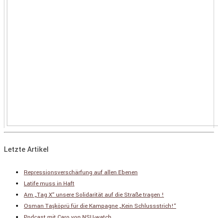
Letzte Artikel
Repressionsverschärfung auf allen Ebenen
Latife muss in Haft
Am „Tag X“ unsere Solidarität auf die Straße tragen !
Osman Taşköprü für die Kampagne „Kein Schlussstrich!“
Podcast mit Caro von NSU-watch