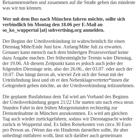
Beisammenstehen und zusammen auf die Straße gehen das mindeste
was wir tun können.
Wer mit dem Bus nach München fahren möchte, sollte sich
verbindlich bis Montag den 18.06 per E-Mail an
so_ko_wuppertal [at] subvertising.org anmelden.
Der Beginn der Urteilsverkündung ist wahrscheinlich für einen
Dienstag Mitte/Ende Juni bzw. Anfang/Mitte Juli zu erwarten.
Genauer kann mensch nach dem bisherigen Prozessverlauf keine
dazu Angabe machen. Der frühestmögliche Termin wäre Dienstag,
der 19.06. Ab diesem Zeitpunkt kann es jedoch auch jeder der
folgenden Dienstage sein, also der 26.06., der 03.07. oder auch der
10.07. Das hängt davon ab, wieviel Zeit sich der Senat mit der
Urteilsfindung lässt und ob er den Nebenklagevertreter*innen die
Gelegenheit geben möchte, an der Urteilsverkündung teilzunehmen.
Die geplante Busfahrtaus dem Tal wird am Vorband des Beginns
der Urteilsverkündung gegen 21/22 Uhr starten um nach etwa neun
Stunden Fahrt in den frühen Morgenstunden rechtzeitig zur
Demoteilnahme in München anzukommen. Es wird am gleichen
Tag auch wieder zurückgefahren, sodass wir Dienstagnacht wieder
zurück in Wuppertal sind. Es fallen Reisekosten von circa 30 Euro
pro Person an. (Wenn das ein Hindernis darstellen sollte, ihr aber
unbedingt mitfahren wollt, lässt sich darüber auch gemeinsam