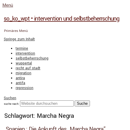
Menü
so_ko_wpt • intervention und selbstbeherrschung
Primäres Menü
Springe zum Inhalt
termine
intervention
selbstbeherrschung
wuppertal
recht auf stadt
migration
antira
antifa
repression
Suchen
suche nach:
Schlagwort: Marcha Negra
Spanien : Die Ankunft des „Marcha Negra”