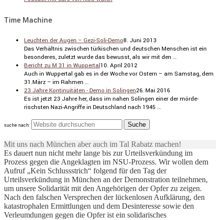
Time Machine
Leuchten der Augen – Gezi-Soli-Demo
8. Juni 2013
Das Verhältnis zwischen türki­schen und deutschen Menschen ist ein
beson­deres, zuletzt wurde das bewusst, als wir mit den …
Bericht zu M 31 in Wuppertal
10. April 2012
Auch in Wuppertal gab es in der Woche vor Ostern – am Samstag, dem
31.März – im Rahmen …
23 Jahre Kontinuitäten - Demo in Solingen
26. Mai 2016
Es ist jetzt 23 Jahre her, dass im nahen Solingen einer der mörde­
rischsten Nazi-Angriffe in Deutsch­land nach 1945 …
suche nach:
Mit uns nach München aber auch im Tal Rabatz machen!
Es dauert nun nicht mehr lange bis zur Urteilsverkündung im
Prozess gegen die Angeklagten im NSU-Prozess. Wir wollen dem
Aufruf „Kein Schlussstrich“ folgend für den Tag der
Urteilsverkündung in München an der Demonstration teilnehmen,
um unsere Solidarität mit den Angehörigen der Opfer zu zeigen.
Nach den falschen Versprechen der lückenlosen Aufklärung, den
katastrophalen Ermittlungen und dem Desinteresse sowie den
Verleumdungen gegen die Opfer ist ein solidarisches