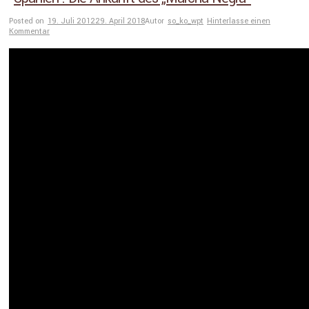
Posted on
19. Juli 2012
29. April 2018
Autor
so_ko_wpt
Hinterlasse einen
Kommentar