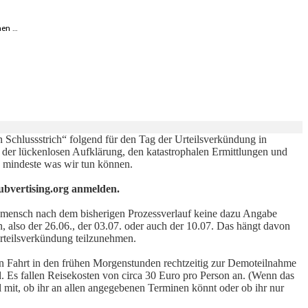
nen …
Schlussstrich“ folgend für den Tag der Urteilsverkündung in
 der lückenlosen Aufklärung, den katastrophalen Ermittlungen und
 mindeste was wir tun können.
ubvertising.org anmelden.
n mensch nach dem bisherigen Prozessverlauf keine dazu Angabe
 also der 26.06., der 03.07. oder auch der 10.07. Das hängt davon
Urteilsverkündung teilzunehmen.
n Fahrt in den frühen Morgenstunden rechtzeitig zur Demoteilnahme
 Es fallen Reisekosten von circa 30 Euro pro Person an. (Wenn das
ail mit, ob ihr an allen angegebenen Terminen könnt oder ob ihr nur