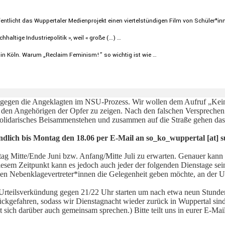
nt­licht das Wupper­taler Medien­pro­jekt einen viertel­stün­digen Film von Schüler*in
l­tige Indus­trie­po­litik », weil « große (…) …
 in Köln. Warum „Reclaim Feminism!” so wichtig ist wie …
s gegen die Angeklagten im NSU-Prozess. Wir wollen dem Aufruf „Kein 
 den Angehörigen der Opfer zu zeigen. Nach den falschen Versprechen
solidarisches Beisammenstehen und zusammen auf die Straße gehen das
dlich bis Montag den 18.06 per E-Mail an so_ko_wuppertal [at] s
stag Mitte/Ende Juni bzw. Anfang/Mitte Juli zu erwarten. Genauer kan
sem Zeitpunkt kann es jedoch auch jeder der folgenden Dienstage sein,
er den Nebenklagevertreter*innen die Gelegenheit geben möchte, an der 
Urteilsverkündung gegen 21/22 Uhr starten um nach etwa neun Stunde
gefahren, sodass wir Dienstagnacht wieder zurück in Wuppertal sind.
ässt sich darüber auch gemeinsam sprechen.) Bitte teilt uns in eurer E-M