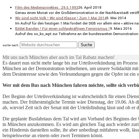
Film des Medienprojektes : 29.5.1993
26. April 2018
Genau einen Monat vor der Großde­mons­tra­tion in der Nachbar­stadt veröf­fe
Wir sind nicht Volk ! Wir sind Klasse ! Zum 1.Mai 2014
5. Mai 2014
Im Aufruf für den heutigen 1.Mai fordert der DGB vor allem eine « aktive nachha
Bildet Banden ! Für einen schlagkräftigen Feminismus !
9. März 2016
Aufruf des so_ko_wpt zur Teilnahme an der bundes­weiten Demons­tra­tion
suche nach:
Mit uns nach München aber auch im Tal Rabatz machen!
Es dauert nun nicht mehr lange bis zur Urteilsverkündung im Prozes
München an der Demonstration teilnehmen, um unsere Solidarität mit
dem Desinteresse sowie den Verleumdungen gegen die Opfer ist ein 
Wer mit dem Bus nach München fahren möchte, sollte sich verbin
Der Beginn der Urteilsverkündung ist wahrscheinlich für einen Dien
machen. Der frühestmögliche Termin wäre Dienstag, der 19.06. Ab die
ab, wieviel Zeit sich der Senat mit der Urteilsfindung lässt und ob 
Die geplante Busfahrtaus dem Tal wird am Vorband des Beginns der 
in München anzukommen. Es wird am gleichen Tag auch wieder zurück
ein Hindernis darstellen sollte, ihr aber unbedingt mitfahren wollt, l
beispielsweise an einem oder zwei Terminen könnt.