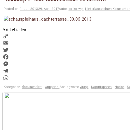
Posted on
1. Juli 2013
29. April 2017
Autor
so_ko_wpt
Hinterlasse einen Kommentar
Artikel teilen
Copy
Link
Email
Twitter
Facebook
Messenger
Telegram
WhatsApp
Kategorien
dokumentiert
,
wuppertal
Schlagworte
Jung
,
Kaputtsparen
,
Nocke
,
S