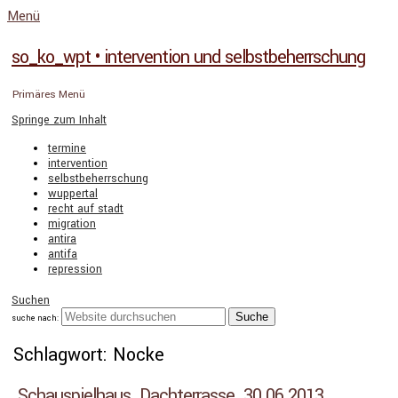
Menü
so_ko_wpt • intervention und selbstbeherrschung
Primäres Menü
Springe zum Inhalt
termine
intervention
selbstbeherrschung
wuppertal
recht auf stadt
migration
antira
antifa
repression
Suchen
suche nach:
Schlagwort: Nocke
Schauspielhaus. Dachterrasse. 30.06.2013