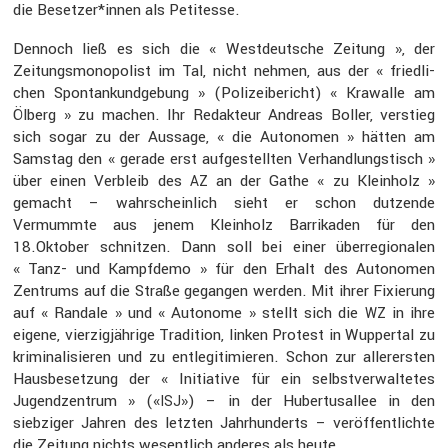
die Besetzer*innen als Petitesse.
Dennoch ließ es sich die « Westdeut­sche Zeitung », der
Zeitungs­mo­no­po­list im Tal, nicht nehmen, aus der « fried­li­
chen Spontan­kund­ge­bung » (Polizei­be­richt) « Krawalle am
Ölberg » zu machen. Ihr Redak­teur Andreas Boller, verstieg
sich sogar zu der Aussage, « die Autonomen » hätten am
Samstag den « gerade erst aufge­stellten Verhand­lungs­tisch »
über einen Verbleib des
an der Gathe « zu Klein­holz »
AZ
gemacht – wahrschein­lich sieht er schon dutzende
Vermummte aus jenem Klein­holz Barri­kaden für den
18.Oktober schnitzen. Dann soll bei einer überre­gio­nalen
« Tanz- und Kampf­demo » für den Erhalt des Autonomen
Zentrums auf die Straße gegangen werden. Mit ihrer Fixie­rung
auf « Randale » und « Autonome » stellt sich die
in ihre
WZ
eigene, vierzig­jäh­rige Tradi­tion, linken Protest in Wuppertal zu
krimi­na­li­sieren und zu entle­gi­ti­mieren. Schon zur aller­ersten
Hausbe­set­zung der « Initia­tive für ein selbst­ver­wal­tetes
Jugend­zen­trum » («
») – in der Huber­tus­allee in den
ISJ
siebziger Jahren des letzten Jahrhun­derts – veröf­fent­lichte
die Zeitung nichts wesent­lich anderes als heute.