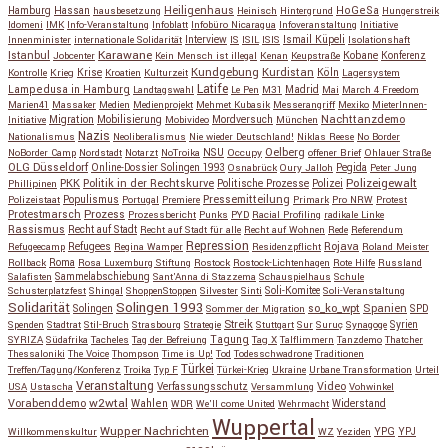
Hassan
Heiligenhaus
HoGeSa
Hamburg
hausbesetzung
Heinisch
Hintergrund
Hungerstreik
Idomeni
IMK
Info-Veranstaltung
Infoblatt
Infobüro Nicaragua
Infoveranstaltung
Initiative
Interview
Ismail Küpeli
Innenminister
internationale Solidarität
IS
ISIL
ISIS
Isolationshaft
Karawane
Istanbul
Kobane
Jobcenter
Kein Mensch ist illegal
Kenan
Keupstraße
Konferenz
Kundgebung
Kurdistan
Krise
Köln
Kontrolle
Krieg
Kroatien
Kulturzeit
Lagersystem
Latife
Lampedusa in Hamburg
Madrid
Landtagswahl
Le Pen
M31
Mai
March 4 Freedom
Marien41
Massaker
Medien
Medienprojekt
Mehmet Kubasik
Messerangriff
Mexiko
MieterInnen-
Migration
Mobilisierung
Mordversuch
Nachttanzdemo
Initiative
Mobivideo
München
Nazis
Nationalismus
Neoliberalismus
Nie wieder Deutschland!
Niklas Reese
No Border
NSU
Oelberg
NoBorder Camp
Nordstadt
Notarzt
NoTroika
Occupy
offener Brief
Ohlauer Straße
OLG Düsseldorf
Pegida
Online-Dossier Solingen 1993
Osnabrück
Oury Jalloh
Peter Jung
Polizeigewalt
PKK
Politik in der Rechtskurve
Politische Prozesse
Polizei
Phillipinen
Populismus
Pressemitteilung
Polizeistaat
Portugal
Premiere
Primark
Pro NRW
Protest
Protestmarsch
Prozess
Prozessbericht
Punks
PYD
Racial Profiling
radikale Linke
Rassismus
Recht auf Stadt
Recht auf Stadt für alle
Recht auf Wohnen
Rede
Referendum
Repression
Refugees
Rojava
Refugeecamp
Regina Wamper
Residenzpflicht
Roland Meister
Roma
Rollback
Rosa Luxemburg Stiftung
Rostock
Rostock-Lichtenhagen
Rote Hilfe
Russland
Salafisten
Sammelabschiebung
Sant'Anna di Stazzema
Schauspielhaus
Schule
Schusterplatzfest
Shingal
ShoppenStoppen
Silvester
Sinti
Soli-Komitee
Soli-Veranstaltung
Solidarität
Solingen 1993
so_ko_wpt
Solingen
Spanien
SPD
Sommer der Migration
Streik
Spenden
Stadtrat
Stil-Bruch
Strasbourg
Strategie
Stuttgart
Sur
Suruç
Synagoge
Syrien
Tagung
SYRIZA
Südafrika
Tacheles
Tag der Befreiung
Tag X
Talflimmern
Tanzdemo
Thatcher
Thessaloniki
The Voice
Thompson
Time is Up!
Tod
Todesschwadrone
Traditionen
Türkei
Treffen/Tagung/Konferenz
Troika
Typ F
Türkei-Krieg
Ukraine
Urbane Transformation
Urteil
Veranstaltung
Verfassungsschutz
Video
USA
Ustascha
Versammlung
Vohwinkel
w2wtal
Vorabenddemo
Wahlen
Widerstand
WDR
We'll come United
Wehrmacht
Wuppertal
Wupper Nachrichten
YPG
Willkommenskultur
WZ
Yeziden
YPJ