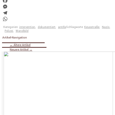
Twitter
Facebook
Messenger
Telegram
WhatsApp
Kategorien
intervention
,
dokumentiert
,
antifa
Schlagworte
Keupstraße
,
Nazis
,
Polizei
,
Wandbild
Artikel-Navigation
←
Ältere Artikel
Neuere Artikel
→