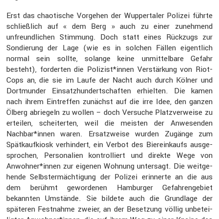
Erst das chaoti­sche Vorgehen der Wupper­taler Polizei führte
schließ­lich auf « dem Berg » auch zu einer zuneh­mend
unfreund­li­chen Stimmung. Doch statt eines Rückzugs zur
Sondie­rung der Lage (wie es in solchen Fällen eigent­lich
normal sein sollte, solange keine unmit­tel­bare Gefahr
besteht), forderten die Polizist*innen Verstär­kung von Riot-
Cops an, die sie im Laufe der Nacht auch durch Kölner und
Dortmunder Einsatz­hun­dert­schaften erhielten. Die kamen
nach ihrem Eintreffen zunächst auf die irre Idee, den ganzen
Ölberg abrie­geln zu wollen – doch Versuche Platz­ver­weise zu
erteilen, schei­terten, weil die meisten der Anwesenden
Nachbar*innen waren. Ersatz­weise wurden Zugänge zum
Spätkauf­kiosk verhin­dert, ein Verbot des Bierein­kaufs ausge­
spro­chen, Perso­na­lien kontrol­liert und direkte Wege von
Anwohner*innen zur eigenen Wohnung unter­sagt. Die weitge­
hende Selbst­er­mäch­ti­gung der Polizei erinnerte an die aus
dem berühmt gewor­denen Hamburger Gefah­ren­ge­biet
bekannten Umstände. Sie bildete auch die Grund­lage der
späteren Festnahme zweier, an der Beset­zung völlig unbetei­