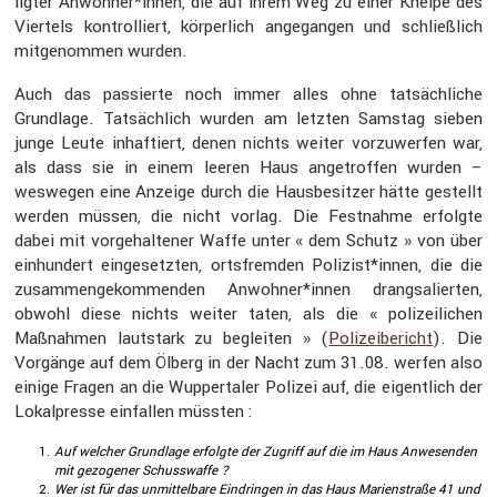
ligter Anwohner*innen, die auf ihrem Weg zu einer Kneipe des
Viertels kontrol­liert, körper­lich angegangen und schließ­lich
mitge­nommen wurden.
Auch das passierte noch immer alles ohne tatsäch­liche
Grund­lage. Tatsäch­lich wurden am letzten Samstag sieben
junge Leute inhaf­tiert, denen nichts weiter vorzu­werfen war,
als dass sie in einem leeren Haus angetroffen wurden –
weswegen eine Anzeige durch die Hausbe­sitzer hätte gestellt
werden müssen, die nicht vorlag. Die Festnahme erfolgte
dabei mit vorge­hal­tener Waffe unter « dem Schutz » von über
einhun­dert einge­setzten, ortsfremden Polizist*innen, die die
zusam­men­ge­kom­menden Anwohner*innen drang­sa­lierten,
obwohl diese nichts weiter taten, als die « polizei­li­chen
Maßnahmen lautstark zu begleiten » (
Polizei­be­richt
). Die
Vorgänge auf dem Ölberg in der Nacht zum 31.08. werfen also
einige Fragen an die Wupper­taler Polizei auf, die eigent­lich der
Lokal­presse einfallen müssten :
Auf welcher Grund­lage erfolgte der Zugriff auf die im Haus Anwesenden
mit gezogener Schuss­waffe ?
Wer ist für das unmit­tel­bare Eindringen in das Haus Marien­straße 41 und