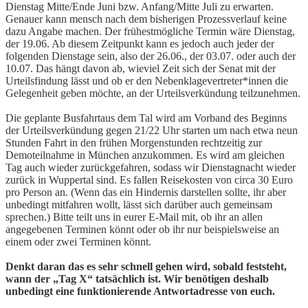
Dienstag Mitte/Ende Juni bzw. Anfang/Mitte Juli zu erwarten.
Genauer kann mensch nach dem bisherigen Prozessverlauf keine
dazu Angabe machen. Der frühestmögliche Termin wäre Dienstag,
der 19.06. Ab diesem Zeitpunkt kann es jedoch auch jeder der
folgenden Dienstage sein, also der 26.06., der 03.07. oder auch der
10.07. Das hängt davon ab, wieviel Zeit sich der Senat mit der
Urteilsfindung lässt und ob er den Nebenklagevertreter*innen die
Gelegenheit geben möchte, an der Urteilsverkündung teilzunehmen.
Die geplante Busfahrtaus dem Tal wird am Vorband des Beginns
der Urteilsverkündung gegen 21/22 Uhr starten um nach etwa neun
Stunden Fahrt in den frühen Morgenstunden rechtzeitig zur
Demoteilnahme in München anzukommen. Es wird am gleichen
Tag auch wieder zurückgefahren, sodass wir Dienstagnacht wieder
zurück in Wuppertal sind. Es fallen Reisekosten von circa 30 Euro
pro Person an. (Wenn das ein Hindernis darstellen sollte, ihr aber
unbedingt mitfahren wollt, lässt sich darüber auch gemeinsam
sprechen.) Bitte teilt uns in eurer E-Mail mit, ob ihr an allen
angegebenen Terminen könnt oder ob ihr nur beispielsweise an
einem oder zwei Terminen könnt.
Denkt daran das es sehr schnell gehen wird, sobald feststeht,
wann der „Tag X“ tatsächlich ist. Wir benötigen deshalb
unbedingt eine funktionierende Antwortadresse von euch.