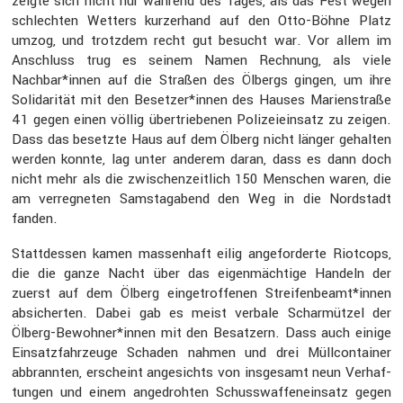
zeigte sich nicht nur während des Tages, als das Fest wegen
schlechten Wetters kurzer­hand auf den Otto-Böhne Platz
umzog, und trotzdem recht gut besucht war. Vor allem im
Anschluss trug es seinem Namen Rechnung, als viele
Nachbar*innen auf die Straßen des Ölbergs gingen, um ihre
Solida­rität mit den Besetzer*innen des Hauses Marien­straße
41 gegen einen völlig übertrie­benen Polizei­ein­satz zu zeigen.
Dass das besetzte Haus auf dem Ölberg nicht länger gehalten
werden konnte, lag unter anderem daran, dass es dann doch
nicht mehr als die zwischen­zeit­lich 150 Menschen waren, die
am verreg­neten Samstag­abend den Weg in die Nordstadt
fanden.
Statt­dessen kamen massen­haft eilig angefor­derte Riotcops,
die die ganze Nacht über das eigen­mäch­tige Handeln der
zuerst auf dem Ölberg einge­trof­fenen Streifenbeamt*innen
absicherten. Dabei gab es meist verbale Schar­mützel der
Ölberg-Bewohner*innen mit den Besat­zern. Dass auch einige
Einsatz­fahr­zeuge Schaden nahmen und drei Müllcon­tainer
abbrannten, erscheint angesichts von insge­samt neun Verhaf­
tungen und einem angedrohten Schuss­waf­fen­ein­satz gegen