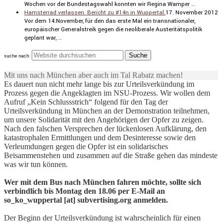
Wochen vor der Bundes­tags­wahl konnten wir Regina Wamper …
Hamsterrad verlassen. Bericht zu #14n in Wuppertal.
17. November 2012
Vor dem 14.November, für den das erste Mal ein trans­na­tio­naler,
europäi­scher General­streik gegen die neoli­be­rale Auste­ri­täts­po­litik
geplant war, …
suche nach:
Mit uns nach München aber auch im Tal Rabatz machen!
Es dauert nun nicht mehr lange bis zur Urteilsverkündung im
Prozess gegen die Angeklagten im NSU-Prozess. Wir wollen dem
Aufruf „Kein Schlussstrich“ folgend für den Tag der
Urteilsverkündung in München an der Demonstration teilnehmen,
um unsere Solidarität mit den Angehörigen der Opfer zu zeigen.
Nach den falschen Versprechen der lückenlosen Aufklärung, den
katastrophalen Ermittlungen und dem Desinteresse sowie den
Verleumdungen gegen die Opfer ist ein solidarisches
Beisammenstehen und zusammen auf die Straße gehen das mindeste
was wir tun können.
Wer mit dem Bus nach München fahren möchte, sollte sich
verbindlich bis Montag den 18.06 per E-Mail an
so_ko_wuppertal [at] subvertising.org anmelden.
Der Beginn der Urteilsverkündung ist wahrscheinlich für einen