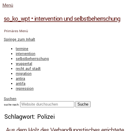
Menü
so_ko_wpt • intervention und selbstbeherrschung
Primäres Menü
Springe zum Inhalt
termine
intervention
selbstbeherrschung
wuppertal
recht auf stadt
migration
antira
antifa
repression
Suchen
suche nach:
Schlagwort: Polizei
Aus dem Holz des Verhandlungstisches errichtete