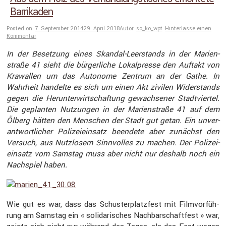
Barrikaden
Posted on
7. September 2014
29. April 2018
Autor
so_ko_wpt
Hinterlasse einen
Kommentar
In der Beset­zung eines Skandal-Leerstands in der Marien­
straße 41 sieht die bürger­liche Lokal­presse den Auftakt von
Krawallen um das Autonome Zentrum an der Gathe. In
Wahrheit handelte es sich um einen Akt zivilen Wider­stands
gegen die Herun­ter­wirt­schaf­tung gewach­sener Stadt­viertel.
Die geplanten Nutzungen in der Marien­straße 41 auf dem
Ölberg hätten den Menschen der Stadt gut getan. Ein unver­
ant­wort­li­cher Polizei­ein­satz beendete aber zunächst den
Versuch, aus Nutzlosem Sinnvolles zu machen. Der Polizei­
ein­satz vom Samstag muss aber nicht nur deshalb noch ein
Nachspiel haben.
Wie gut es war, dass das Schus­ter­platz­fest mit Filmvor­füh­
rung am Samstag ein « solida­ri­sches Nachbar­schaft­fest » war,