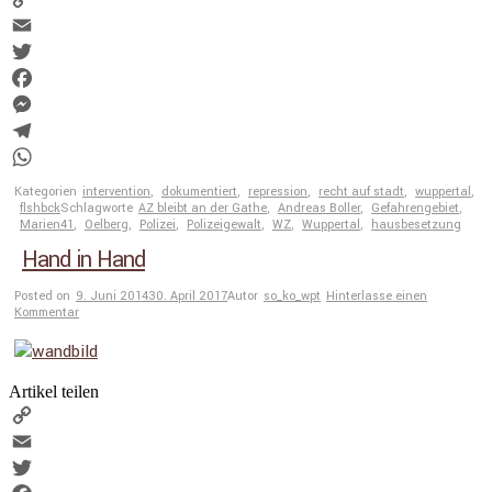
Copy
Link
Email
Twitter
Facebook
Messenger
Telegram
WhatsApp
Kategorien
intervention
,
dokumentiert
,
repression
,
recht auf stadt
,
wuppertal
,
flshbck
Schlagworte
AZ bleibt an der Gathe
,
Andreas Boller
,
Gefahrengebiet
,
Marien41
,
Oelberg
,
Polizei
,
Polizeigewalt
,
WZ
,
Wuppertal
,
hausbesetzung
Hand in Hand
Posted on
9. Juni 2014
30. April 2017
Autor
so_ko_wpt
Hinterlasse einen
Kommentar
Artikel teilen
Copy
Link
Email