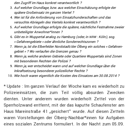
den Zugriff im Haus konkret verant­wort­lich ?
Auf welcher Grund­lage, bzw. aus welcher Einschät­zung erfolgte der
spätere Großein­satz im ganzen Viertel ?
Wer ist für die Anfor­de­rung von Einsatz­hun­der­schaften und das
versuchte Abrie­geln des Viertels konkret verant­wort­lich ?
Auf welcher Grund­lage erfolgte die spätere, nächt­liche Festnahme zweier
unbetei­ligter Anwohner*innen ?
Gibt es in Wuppertal analog zu Hamburg (oder, in
: Köln), sog.
NRW
« Gefah­ren­ge­biete » oder ähnliche Sonder­rechts­zonen ?
Wenn ja, Ist die Elber­felder Nordstadt/der Ölberg ein solches « Gefah­ren­
ge­biet » ? Wo verlaufen die Grenzen genau ?
Wenn ja, welche anderen Gebiete oder Quartiere Wupper­tals sind Zonen
mit beson­deren Rechten der Polizei ?
Wenn ja, wer entscheidet wann und auf welcher Grund­lage über die
Inkraft­set­zung beson­derer polizei­li­cher Rechte ?
Wie hoch waren eigent­lich die Kosten des Einsatzes am 30.08.2014 ?
* Update : Im ganzen Verlauf der Woche kam es wieder­holt zu
Polizei­ein­sätzen, die zum Teil völlig absurden Zwecken
dienten. Unter anderem wurden wieder­holt Zettel von der
Sperr­holz­wand entfernt, mit der das kaputte Schau­fenster am
Haus Mareinstraße 41 „gesichert” wurde. Auf diesen Zetteln
waren Vorstel­lungen der Ölberg-Nachbar*innen für Aufgaben
eines sozialen Zentrums formu­liert. In der Nacht zum 05.09.