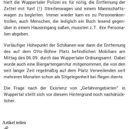
hielt die Wupper­taler Polizei es für nötig, die Entfer­nung der
Zettel mit fünf (!) Strei­fen­wagen und einem Mannschafts­
wagen zu begleiten. Immer wieder kam es zu Perso­nen­kon­
trollen, auch Menschen, die ledig­lich ein Buch lesend gegen­
über in einem Hausein­gang saßen, mussten z.T. ihre Perso­na­
lien abgeben.
Vorläu­figer Höhepunkt der Schikanen war dann die Entfer­nung
des auf dem Otto-Böhne Platz befind­li­chen Mobiliars am
Mittag des 06.09. durch das Wupper­taler Ordnungsamt. Dabei
wurde auch eine Biergar­ten­gar­nitur mitge­nommen, die von den
seit langer Zeit regel­mäßig auf dem Platz Verwei­lenden seit
mehreren Monaten schon als Sitge­le­gen­heit bei Regen diente.
Die Frage nach der Existenz von „Gefah­ren­ge­bieten” in
Wuppertal stellt sich vor diesem Hinter­grund noch nachdrück­
li­cher.
Artikel teilen