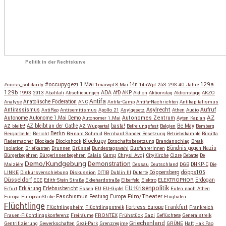
Politik in der Rechtskurve
#occupygezi
1.Mai
129a
#cross_solidarity
1maiwpt
8.Mai
14n
14nWpt
25S
29S
40 Jahre
129b
ADA
1993
2013
Abahlali
Abschiebungen
AfD
AKP
Aktion
Aktionstag
Aktionstage
AKZO
Antifa
Anatolische Föderation
Analyse
ANC
Antifa-Camp
Antifa-Nachrichten
Antikapitalismus
Antirassismus
Asylrecht
Aufruf
AntiRep
Antisemitismus
Apollo 21
Asylgesetz
Athen
Audio
AZ
Autonome
Autonome 1.Mai Demo
Autonomes Zentrum
Autonomer 1.Mai
Ayten Kaplan
Be May
AZ bleibt!
AZ bleibt an der Gathe
AZ Wuppertal
basta!
Befreiungsfest
Belgien
Bemberg
Berlin
Bergarbeiter
Bericht
Bernard Schmid
Bernhard Sander
Besetzung
Betriebskämpfe
Birgitta
Blockupy
Radermacher
Blockade
Blockshock
Botschaftsbesetzung
Brandanschlag
Break
Isolation
Briefkasten
Brunnen
Brüssel
Bundestagswahl
BusfahrerInnen
Bündnis gegen Nazis
Bürgerbegehren
BürgerInnenbegehren
Calais
Camp
Chrysi Avgi
CityKirche
Cizre
Debatte
De
Demo/Kundgebung
Demonstration
Maiziére
Dessau
Deutschland
DGB
DHKP-C
Die
Döppersberg
döpps105
LINKE
Diskursverschiebung
Diskussion
DITIB
Dublin III
Duterte
Düsseldorf
Erdogan
ECE
Edith-Stein Straße
Ekkehardstraße
Elberfeld
Elektro
ELEKTROPHOR
EU-Krisenpolitik
Erfurt
Erklärung
Erlebnisbericht
Essen
EU
EU-Gipfel
Eulen nach Athen
Faschismus
Festung Europa
Film/Theater
Europa
EuropeanStrike
Flughafen
Flüchtlinge
Fortress Europe
Frankfurt
Flüchtlingsheim
Flüchtlingsstreik
Frankreich
Frauen-Flüchtlingskonferenz
Freiräume
FRONTEX
Frühstück
Gazi
Geflüchtete
Generalstreik
Griechenland
Gentrifizierung
Gewerkschaften
Gezi-Park
Grenzregime
GRÜNE
Haft
Hak Pao