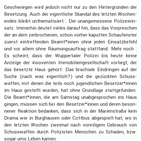
Geschwiegen wird jedoch nicht nur zu den Hinter­gründen der
Beset­zung. Auch der eigent­liche Skandal des letzten Wochen­
endes bleibt unthe­ma­ti­siert : Der unange­mes­sene Polizei­ein­
satz. Immerhin deutet vieles darauf hin, dass das Vorpre­schen
der an dem zerbro­chenen, schon vorher kaputten Schau­fenster
zuerst eintref­fenden Beamt*innen ohne jeden Einsatz­be­fehl
und vor allem ohne Räumungs­auf­trag statt­fand. Mehr noch :
Es scheint, dass der Wupper­taler Polizei bis heute keine
Anzeige der insoventen Immobi­li­en­ge­sell­schaft vorliegt, der
das besetzte Haus gehört. Das brachiale Eindringen auf der
Suche (nach was eigent­lich?) und die gezückten Schuss­
waffen, mit denen die teils noch jugend­li­chen Besetzer*innen
im Haus gestellt wurden, hat ohne Grund­lage statt­ge­funden.
Die Beamt*innen, die am Samstag unabge­spro­chen ins Haus
gingen, müssen sich bei den Besetzer*innen und deren beson­
nener Reaktion bedanken, dass sich in der Marien­straße kein
Drama wie in Burghausen oder Cottbus abgespielt hat, wo in
den letzten Wochen zweimal nach vorei­ligem Gebrauch von
Schuss­waffen durch Polizisten Menschen zu Schaden, bzw.
sogar ums Leben kamen.