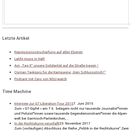
Letzte Artikel
Repressionsverschärfung auf allen Ebenen
Latife muss in Haft
Am „Tag X“ unsere Solidarität auf die Straße tragen !
Osman Taşköprü für die Kampagne „Kein Schlussstrich!“
Podcast mit Caro von NSU-watch
Time Machine
Interview zur G7-Liberation-Tour 2015
7. Juni 2015
Zum « G7-Gipfel » am 7.6. belagern nicht nur tausende Journalist*innen
und Polizist*innen sowie tausende Gegendemonstrant*innen die Alpen­
welt bei Garmisch-Parten­kir­chen, …
In der Rechtskurve verunfallt
23. November 2017
Zum (vorläu­figen) Abschluss der Reihe „Politik in der Rechts­kurve“ Zwei