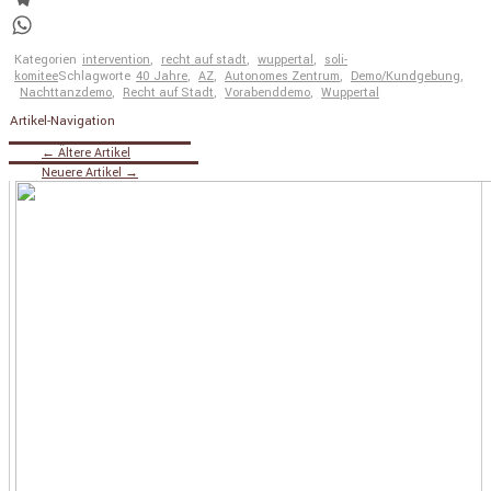
Telegram
WhatsApp
Kategorien
intervention
,
recht auf stadt
,
wuppertal
,
soli-
komitee
Schlagworte
40 Jahre
,
AZ
,
Autonomes Zentrum
,
Demo/Kundgebung
,
Nachttanzdemo
,
Recht auf Stadt
,
Vorabenddemo
,
Wuppertal
Artikel-Navigation
←
Ältere Artikel
Neuere Artikel
→