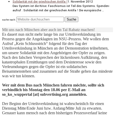
Solidarität mit der griechischen Antifa !
1. November 2012
Das System ist die Krise. Faschismus ist Teil des Systems. Spenden­
aufruf : Solida­rität mit der griechi­schen Antifa ! Die europäi­sche …
suche nach:
Mit uns nach München aber auch im Tal Rabatz machen!
Es dauert nun nicht mehr lange bis zur Urteilsverkündung im
Prozess gegen die Angeklagten im NSU-Prozess. Wir wollen dem
Aufruf „Kein Schlussstrich“ folgend für den Tag der
Urteilsverkündung in München an der Demonstration teilnehmen,
um unsere Solidarität mit den Angehörigen der Opfer zu zeigen.
Nach den falschen Versprechen der lückenlosen Aufklärung, den
katastrophalen Ermittlungen und dem Desinteresse sowie den
Verleumdungen gegen die Opfer ist ein solidarisches
Beisammenstehen und zusammen auf die Straße gehen das mindeste
was wir tun können.
Wer mit dem Bus nach München fahren möchte, sollte sich
verbindlich bis Montag den 18.06 per E-Mail an
so_ko_wuppertal [at] subvertising.org anmelden.
Der Beginn der Urteilsverkündung ist wahrscheinlich für einen
Dienstag Mitte/Ende Juni bzw. Anfang/Mitte Juli zu erwarten.
Genauer kann mensch nach dem bisherigen Prozessverlauf keine