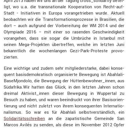
April 2013 haben wir uns an der Tagung cross_solidarity betei­
ligt, wo u.a. die trans­na­tio­nale Koope­ra­tion von Recht-auf-
Stadt - Initia­tiven in Europa voran­ge­trieben wurde. Aktuell
beobachten wir die Trans­for­ma­ti­ons­pro­zesse in Brasi­lien, die
dort – auch aufgrund der Vorbe­rei­tung der
2014 und der
WM
Olympiade 2016 – mit einer so rasenden Geschwin­dig­keit
voran­gehen, dass sie sogar die Umbrüche in Istanbul mit
seinen Mega-Projekten übertreffen, welche im letzten Juni
bekannt­lich die wochen­langen Gezi-Park-Proteste provo­
zierten.
Eine wichtige und zudem sehr mitglie­der­starke, dabei konse­
quent basis­de­mo­kra­tisch organi­sierte Bewegung ist Abahl­a­li­
Ba­seM­jon­dolo, die Bewegung der Hüttenbewohner_innen, aus
Südafrika.Wir hatten das Glück, in den letzten Jahren schon
dreimal Aktivist_innen dieser Bewegung in Wuppertal zu
Besuch zu haben, und waren beein­druckt von ihrer Basis­ori­en­
tie­rung und nicht zuletzt von ihrem konse­quenten Inter­na­tio­
na­lismus. So war es für Abahlali selbst­ver­ständ­lich, ein
Solida­ri­täts­schreiben
an die zapatis­ti­sche Gemeinde San
Marcos Avilés zu senden, als diese im November 2012 Opfer