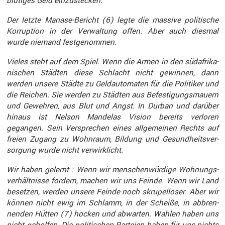
blutiges Geld einzu­ste­cken.
Der letzte Manase-Bericht (6) legte die massive politi­sche
Korrup­tion in der Verwal­tung offen. Aber auch diesmal
wurde niemand festge­nommen.
Vieles steht auf dem Spiel. Wenn die Armen in den südafri­ka­
ni­schen Städten diese Schlacht nicht gewinnen, dann
werden unsere Städte zu Geldau­to­maten für die Politiker und
die Reichen. Sie werden zu Städten aus Befes­ti­gungs­mauern
und Gewehren, aus Blut und Angst. In Durban und darüber
hinaus ist Nelson Mandelas Vision bereits verloren
gegangen. Sein Verspre­chen eines allge­meinen Rechts auf
freien Zugang zu Wohnraum, Bildung und Gesund­heits­ver­
sor­gung wurde nicht verwirk­licht.
Wir haben gelernt : Wenn wir menschen­wür­dige Wohnungs­
ver­hält­nisse fordern, machen wir uns Feinde. Wenn wir Land
besetzen, werden unsere Feinde noch skrupel­loser. Aber wir
können nicht ewig im Schlamm, in der Scheiße, in abbren­
nenden Hütten (7) hocken und abwarten. Wahlen haben uns
nicht geholfen. Die politi­schen Parteien haben für uns nichts