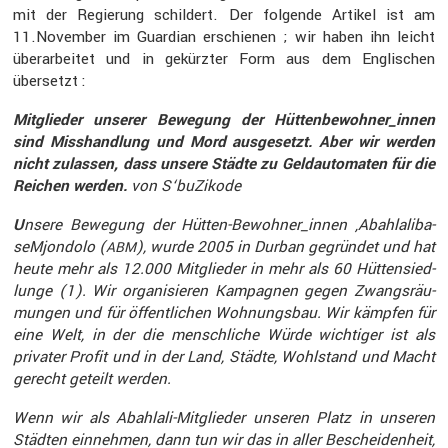
mit der Regie­rung schil­dert. Der folgende Artikel ist am
11.November im Guardian erschienen ; wir haben ihn leicht
überar­beitet und in gekürzter Form aus dem Engli­schen
übersetzt :
Mitglieder unserer Bewegung der Hüttenbewohner_innen
sind Misshand­lung und Mord ausge­setzt. Aber wir werden
nicht zulassen, dass unsere Städte zu Geldau­to­maten für die
Reichen werden.
von S‘buZikode
U
nsere Bewegung der Hütten-Bewoh­ner_innen ‚Abahl­a­li­ba­
seM­jon­dolo (
), wurde 2005 in Durban gegründet und hat
ABM
heute mehr als 12.000 Mitglieder in mehr als 60 Hütten­sied­
lunge (1). Wir organi­sieren Kampa­gnen gegen Zwangs­räu­
mungen und für öffent­li­chen Wohnungsbau. Wir kämpfen für
eine Welt, in der die mensch­liche Würde wichtiger ist als
privater Profit und in der Land, Städte, Wohlstand und Macht
gerecht geteilt werden.
Wenn wir als Abahlali-Mitglieder unseren Platz in unseren
Städten einnehmen, dann tun wir das in aller Beschei­den­heit,