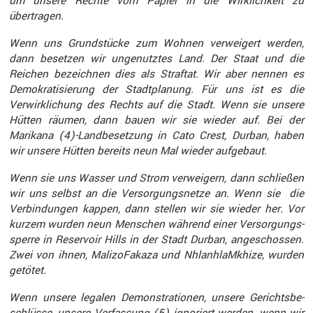
um unsere Rechte vom Papier in die Wirklich­keit zu
übertragen.
Wenn uns Grund­stücke zum Wohnen verwei­gert werden,
dann besetzen wir ungenutztes Land. Der Staat und die
Reichen bezeichnen dies als Straftat. Wir aber nennen es
Demokra­ti­sie­rung der Stadt­pla­nung. Für uns ist es die
Verwirk­li­chung des Rechts auf die Stadt. Wenn sie unsere
Hütten räumen, dann bauen wir sie wieder auf. Bei der
Marikana (4)-Landbesetzung in Cato Crest, Durban, haben
wir unsere Hütten bereits neun Mal wieder aufge­baut.
Wenn sie uns Wasser und Strom verwei­gern, dann schließen
wir uns selbst an die Versor­gungs­netze an. Wenn sie die
Verbin­dungen kappen, dann stellen wir sie wieder her. Vor
kurzem wurden neun Menschen während einer Versor­gungs­
sperre in Reser­voir Hills in der Stadt Durban, angeschossen.
Zwei von ihnen, MalizoF­akaza und NhlanhlaMkhize, wurden
getötet.
Wenn unsere legalen Demons­tra­tionen, unsere Gerichts­be­
schlüsse, unsere Verfas­sung (5) ignoriert werden, wenn wir