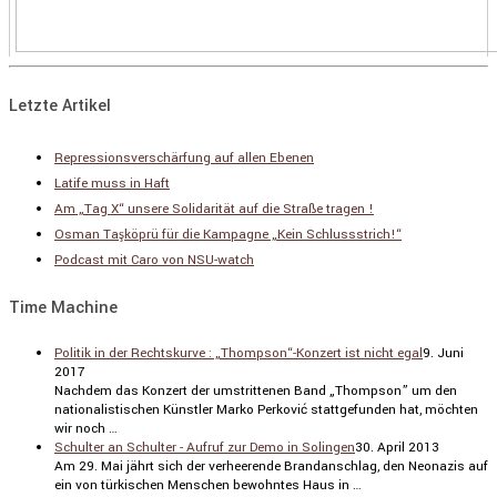
Letzte Artikel
Repressionsverschärfung auf allen Ebenen
Latife muss in Haft
Am „Tag X“ unsere Solidarität auf die Straße tragen !
Osman Taşköprü für die Kampagne „Kein Schlussstrich!“
Podcast mit Caro von NSU-watch
Time Machine
Politik in der Rechtskurve : „Thompson“-Konzert ist nicht egal
9. Juni
2017
Nachdem das Konzert der umstrit­tenen Band „Thompson” um den
natio­na­lis­ti­schen Künstler Marko Perković statt­ge­funden hat, möchten
wir noch …
Schulter an Schulter - Aufruf zur Demo in Solingen
30. April 2013
Am 29. Mai jährt sich der verhee­rende Brand­an­schlag, den Neonazis auf
ein von türki­schen Menschen bewohntes Haus in …