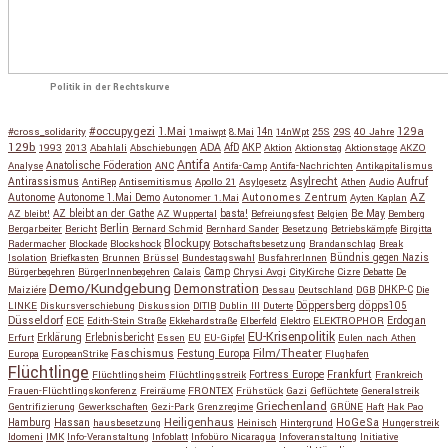
Politik in der Rechtskurve
#occupygezi
1.Mai
129a
#cross_solidarity
1maiwpt
8.Mai
14n
14nWpt
25S
29S
40 Jahre
129b
ADA
1993
2013
Abahlali
Abschiebungen
AfD
AKP
Aktion
Aktionstag
Aktionstage
AKZO
Antifa
Anatolische Föderation
Analyse
ANC
Antifa-Camp
Antifa-Nachrichten
Antikapitalismus
Antirassismus
Asylrecht
Aufruf
AntiRep
Antisemitismus
Apollo 21
Asylgesetz
Athen
Audio
AZ
Autonome
Autonome 1.Mai Demo
Autonomes Zentrum
Autonomer 1.Mai
Ayten Kaplan
Be May
AZ bleibt!
AZ bleibt an der Gathe
AZ Wuppertal
basta!
Befreiungsfest
Belgien
Bemberg
Berlin
Bergarbeiter
Bericht
Bernard Schmid
Bernhard Sander
Besetzung
Betriebskämpfe
Birgitta
Blockupy
Radermacher
Blockade
Blockshock
Botschaftsbesetzung
Brandanschlag
Break
Isolation
Briefkasten
Brunnen
Brüssel
Bundestagswahl
BusfahrerInnen
Bündnis gegen Nazis
Bürgerbegehren
BürgerInnenbegehren
Calais
Camp
Chrysi Avgi
CityKirche
Cizre
Debatte
De
Demo/Kundgebung
Demonstration
Maiziére
Dessau
Deutschland
DGB
DHKP-C
Die
Döppersberg
döpps105
LINKE
Diskursverschiebung
Diskussion
DITIB
Dublin III
Duterte
Düsseldorf
Erdogan
ECE
Edith-Stein Straße
Ekkehardstraße
Elberfeld
Elektro
ELEKTROPHOR
EU-Krisenpolitik
Erfurt
Erklärung
Erlebnisbericht
Essen
EU
EU-Gipfel
Eulen nach Athen
Faschismus
Festung Europa
Film/Theater
Europa
EuropeanStrike
Flughafen
Flüchtlinge
Fortress Europe
Frankfurt
Flüchtlingsheim
Flüchtlingsstreik
Frankreich
Frauen-Flüchtlingskonferenz
Freiräume
FRONTEX
Frühstück
Gazi
Geflüchtete
Generalstreik
Griechenland
Gentrifizierung
Gewerkschaften
Gezi-Park
Grenzregime
GRÜNE
Haft
Hak Pao
Hassan
Heiligenhaus
HoGeSa
Hamburg
hausbesetzung
Heinisch
Hintergrund
Hungerstreik
Idomeni
IMK
Info-Veranstaltung
Infoblatt
Infobüro Nicaragua
Infoveranstaltung
Initiative