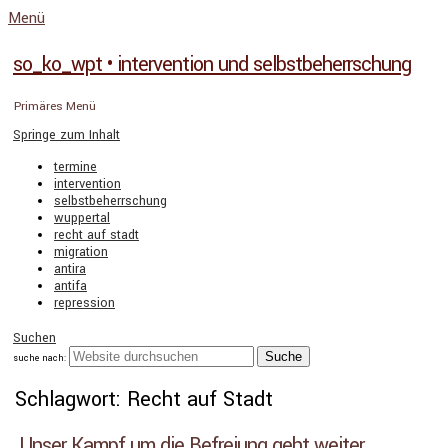
Menü
so_ko_wpt • intervention und selbstbeherrschung
Primäres Menü
Springe zum Inhalt
termine
intervention
selbstbeherrschung
wuppertal
recht auf stadt
migration
antira
antifa
repression
Suchen
suche nach:
Schlagwort: Recht auf Stadt
Unser Kampf um die Befreiung geht weiter