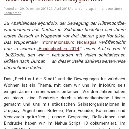
Posted on
29. Dezember 2013
29. April 2018
Autor
so_ko_wpt
Hinterlasse einen
Kommentar
Zu Abahl­a­li­base Mjondolo, der Bewegung der Hütten­dorf­be­
woh­ne­rInnen aus Durban in Südafrika bestehen seit ihrem
ersten Besuch in Wuppertal vor drei Jahren gute Kontakte.
Das Wupper­taler
Infor­ma­ti­ons­büro Nicaragua
veröf­fent­licht
nun in seinem „
Rundschreiben 2014
″ einen Artikel von S
´buZikode, den wir – verbunden mit vielen solida­ri­schen
Grüßen nach Durban – an dieser Stelle dankens­wer­ter­weise
übernehmen dürfen.
Das „Recht auf die Stadt“ und die Bewegungen für würdiges
Wohnen ist ein Thema, mit dem wir uns im Infobüro seit
einigen Jahren immer wieder befassen. Vor drei Jahren haben
wir hierzu eine Rundreise durch südame­ri­ka­ni­sche Länder
gemacht und uns mit städti­schen Selbst­or­ga­ni­sa­tionen in
Uruguay, Argen­ti­nien, Bolivien, Peru, Ecuador, Kolum­bien und
Venezuela getroffen ; unsere Gespräche, Refle­xionen und
Eindrücke haben wir im Nahua-Script 13 dokumen­tiert. Im