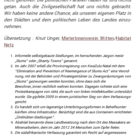
getan. Auch die Zivil­ge­sell­schaft hat uns nichts gebracht.
Wir haben keine andere Chance, als unseren eigenen Platz in
den Städten und dem politi­schen Leben des Landes einzu­
nehmen.
Überset­zung : Knut Unger,
Miete­rIn­nen­verein Witten
/
Habitat
Netz
Infor­melle selbst­ge­baute Siedlungen, im herrschenden Jargon meist
„Slums“ oder „Shanty Towns“ genannt.
Im Jahr 2007 erließ die Provinz­re­gie­rung von KwaZulu-Natal mit dem
“Elimi­na­tion and Preven­tion of Reemer­gence of Slums Act” eine Verord­
nung, mit der Behörden und Privat­ei­gen­tümer zu Zwangs­räu­mungen von
„Slums“ gezwungen werden konnten, ohne dass sich die
Bewohner_innen recht­lich wehren konnten. Dagegen richtete sich eine
Protest­kam­pagne von
, die auch von linken Intel­lek­tu­ellen unter­stützt
ABM
wurde. Sie gipfelte 2009 in einem juris­ti­schen Sieg vor dem Verfas­sungs­
ge­richt.
Es handelt sich um lager­ar­tige Unter­brin­gungs­formen in Behelfs­un­ter­
künften ohne Infra­struktur. Berüch­tigt sind die aus Contai­nern errich­teten
„Zinkhütten-Siedlungen“.
Abahlali benannte diese Landbe­set­zung nach dem Ort des Massa­kers an
Minen­ar­bei­tern, dem im Jahr 2012 34 Menschen zum Opfer fielen.
Die südafri­ka­ni­sche Verfas­sung garan­tiert ein Recht auf angemes­sene