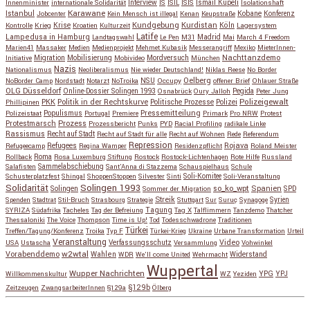
Interview
Ismail Küpeli
Innenminister
internationale Solidarität
IS
ISIL
ISIS
Isolationshaft
Karawane
Istanbul
Kobane
Jobcenter
Kein Mensch ist illegal
Kenan
Keupstraße
Konferenz
Kundgebung
Kurdistan
Krise
Köln
Kontrolle
Krieg
Kroatien
Kulturzeit
Lagersystem
Latife
Lampedusa in Hamburg
Madrid
Landtagswahl
Le Pen
M31
Mai
March 4 Freedom
Marien41
Massaker
Medien
Medienprojekt
Mehmet Kubasik
Messerangriff
Mexiko
MieterInnen-
Migration
Mobilisierung
Mordversuch
Nachttanzdemo
Initiative
Mobivideo
München
Nazis
Nationalismus
Neoliberalismus
Nie wieder Deutschland!
Niklas Reese
No Border
NSU
Oelberg
NoBorder Camp
Nordstadt
Notarzt
NoTroika
Occupy
offener Brief
Ohlauer Straße
OLG Düsseldorf
Pegida
Online-Dossier Solingen 1993
Osnabrück
Oury Jalloh
Peter Jung
Polizeigewalt
PKK
Politik in der Rechtskurve
Politische Prozesse
Polizei
Phillipinen
Populismus
Pressemitteilung
Polizeistaat
Portugal
Premiere
Primark
Pro NRW
Protest
Protestmarsch
Prozess
Prozessbericht
Punks
PYD
Racial Profiling
radikale Linke
Rassismus
Recht auf Stadt
Recht auf Stadt für alle
Recht auf Wohnen
Rede
Referendum
Repression
Refugees
Rojava
Refugeecamp
Regina Wamper
Residenzpflicht
Roland Meister
Roma
Rollback
Rosa Luxemburg Stiftung
Rostock
Rostock-Lichtenhagen
Rote Hilfe
Russland
Salafisten
Sammelabschiebung
Sant'Anna di Stazzema
Schauspielhaus
Schule
Schusterplatzfest
Shingal
ShoppenStoppen
Silvester
Sinti
Soli-Komitee
Soli-Veranstaltung
Solidarität
Solingen 1993
so_ko_wpt
Solingen
Spanien
SPD
Sommer der Migration
Streik
Spenden
Stadtrat
Stil-Bruch
Strasbourg
Strategie
Stuttgart
Sur
Suruç
Synagoge
Syrien
Tagung
SYRIZA
Südafrika
Tacheles
Tag der Befreiung
Tag X
Talflimmern
Tanzdemo
Thatcher
Thessaloniki
The Voice
Thompson
Time is Up!
Tod
Todesschwadrone
Traditionen
Türkei
Treffen/Tagung/Konferenz
Troika
Typ F
Türkei-Krieg
Ukraine
Urbane Transformation
Urteil
Veranstaltung
Verfassungsschutz
Video
USA
Ustascha
Versammlung
Vohwinkel
w2wtal
Vorabenddemo
Wahlen
Widerstand
WDR
We'll come United
Wehrmacht
Wuppertal
Wupper Nachrichten
YPG
Willkommenskultur
WZ
Yeziden
YPJ
§129b
Zeitzeugen
ZwangsarbeiterInnen
§129a
Ölberg