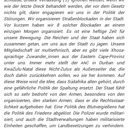
wie der letzte Dreck behan­delt werden, der vor dem Gesetz
nichts gilt, dann engagieren wir uns in der Politik der
Störungen. Wir organi­sieren Straßen­blo­ckaden in der Stadt.
Vor kurzem haben wir 8 solcher Blockaden an einem
einzigen Morgen organi­siert. Es ist eine heftige Zeit für
unsere Bewegung. Die Reichen und der Staat haben sich
zusammen getan, um uns aus der Stadt zu jagen. Unsere
Mitglied­schaft ist multi­eth­nisch, aber es gibt viele Xhosa-
sprachige Zuwander_innen aus der Eastern Cape-Provinz
unter uns. Immer mehr stellt der
in Durban und
ANC
KwaZulu-Natal diese Nicht-Zulus als Außen­seiter dar, die
doch dahin zurück­kehren sollen, wo sie her kommen. Auf
diese Weise wird die Idee, dass Südafrika allen gehört, durch
eine gefähr­liche Politik der Spaltung ersetzt. Der Staat fühlt
sich so sehr bedroht von den Armen, beson­ders von den
organi­sierten, den starken Armen, dass er die Rechts­staat­
lich­keit aufge­hoben hat. Eine Politik des Blutver­gie­ßens hat
die Politik des Friedens abgelöst. Die Polizei wurde milita­ri­
siert, und auch die Stadt­ver­wal­tungen haben milita­ri­sierte
Einheiten geschaffen, um Landbe­set­zungen zu verhin­dern.