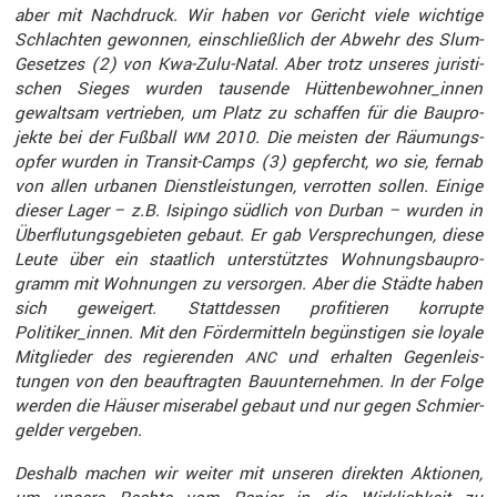
aber mit Nachdruck. Wir haben vor Gericht viele wichtige
Schlachten gewonnen, einschließ­lich der Abwehr des Slum-
Gesetzes (2) von Kwa-Zulu-Natal. Aber trotz unseres juris­ti­
schen Sieges wurden tausende Hüttenbewohner_innen
gewaltsam vertrieben, um Platz zu schaffen für die Baupro­
jekte bei der Fußball
2010. Die meisten der Räumungs­
WM
opfer wurden in Transit-Camps (3) gepfercht, wo sie, fernab
von allen urbanen Dienst­leis­tungen, verrotten sollen. Einige
dieser Lager – z.B. Isipingo südlich von Durban – wurden in
Überflu­tungs­ge­bieten gebaut. Er gab Verspre­chungen, diese
Leute über ein staat­lich unter­stütztes Wohnungs­bau­pro­
gramm mit Wohnungen zu versorgen. Aber die Städte haben
sich gewei­gert. Statt­dessen profi­tieren korrupte
Politiker_innen. Mit den Förder­mit­teln begüns­tigen sie loyale
Mitglieder des regie­renden
und erhalten Gegen­leis­
ANC
tungen von den beauf­tragten Bauun­ter­nehmen. In der Folge
werden die Häuser miserabel gebaut und nur gegen Schmier­
gelder vergeben.
Deshalb machen wir weiter mit unseren direkten Aktionen,