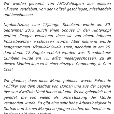
Wir wurden geräumt, von ANC-Schlä­gern aus unseren
Häusern vertrieben, von der Polizei geschlagen, misshan­delt
und beschossen.
Nqobi­leN­zuza, eine 17jährige Schülerin, wurde am 30.
September 2013 durch einen Schuss in den Hinter­kopf
getötet. Zeugen versi­chern, dass sie von einem höheren
Polizei­be­amten erschossen wurde. Aber niemand wurde
festge­nommen. Nkulu­le­koG­wala starb, nachdem er am 25.
Juni durch 12 Kugeln verletzt worden war. Thembin­ko­si­
Qum­belo wurde am 15. März nieder­ge­schossen. Zu all
diesen Morden kam es in einer einzigen Commu­nity, in Cato
Crest.
Wir glauben, dass diese Morde politisch waren. Führende
Politiker aus dem Stadtrat von Durban und aus der Legis­la­
tive von KwaZulu-Natal haben auf eine Weise gehan­delt und
geredet, die von vielen als Unter­stüt­zung der Morde
verstanden wurde. Es gibt eine sehr hohe Arbeits­lo­sig­keit in
Durban und keinen Mangel an jungen Leuten, die bereit sind,