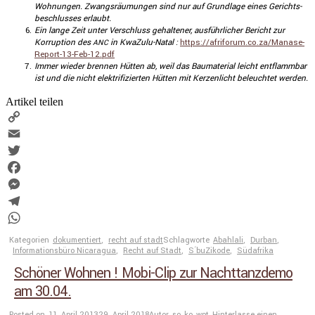
Wohnungen. Zwangs­räu­mungen sind nur auf Grund­lage eines Gerichts­
be­schlusses erlaubt.
Ein lange Zeit unter Verschluss gehal­tener, ausführ­li­cher Bericht zur
Korrup­tion des
in KwaZulu-Natal :
https://​afriforum​.co​.za/​M​a​n​a​s​e​-​
ANC
R​e​p​o​r​t​-​1​3​-​F​e​b​-​1​2​.​pdf
Immer wieder brennen Hütten ab, weil das Bauma­te­rial leicht entflammbar
ist und die nicht elektri­fi­zierten Hütten mit Kerzen­licht beleuchtet werden.
Artikel teilen
Copy
Link
Email
Twitter
Facebook
Messenger
Telegram
WhatsApp
Kategorien
dokumentiert
,
recht auf stadt
Schlagworte
Abahlali
,
Durban
,
Informationsbüro Nicaragua
,
Recht auf Stadt
,
S´buZikode
,
Südafrika
Schöner Wohnen ! Mobi-Clip zur Nachttanzdemo
am 30.04.
Posted on
11. April 2013
29. April 2018
Autor
so_ko_wpt
Hinterlasse einen