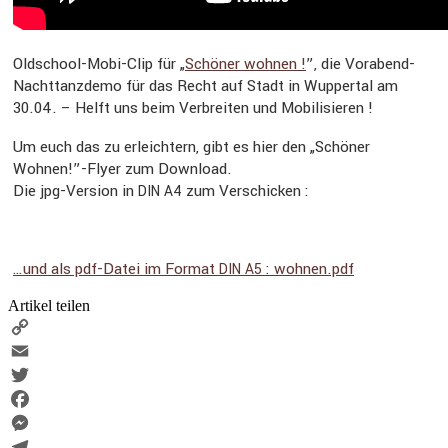
Oldschool-Mobi-Clip für „
Schöner wohnen !
”, die Vorabend-
Nacht­tanz­demo für das Recht auf Stadt in Wuppertal am
30.04. – Helft uns beim Verbreiten und Mobili­sieren !
Um euch das zu erleich­tern, gibt es hier den „Schöner
Wohnen!”-Flyer zum Download.
Die jpg-Version in
zum Verschi­cken :
DIN
A4
…und als pdf-Datei im Format
: wohnen.pdf
DIN
A5
Artikel teilen
Copy
Link
Email
Twitter
Facebook
Messenger