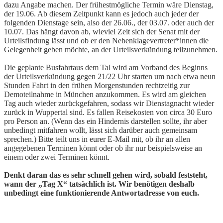
dazu Angabe machen. Der frühestmögliche Termin wäre Dienstag,
der 19.06. Ab diesem Zeitpunkt kann es jedoch auch jeder der
folgenden Dienstage sein, also der 26.06., der 03.07. oder auch der
10.07. Das hängt davon ab, wieviel Zeit sich der Senat mit der
Urteilsfindung lässt und ob er den Nebenklagevertreter*innen die
Gelegenheit geben möchte, an der Urteilsverkündung teilzunehmen.
Die geplante Busfahrtaus dem Tal wird am Vorband des Beginns
der Urteilsverkündung gegen 21/22 Uhr starten um nach etwa neun
Stunden Fahrt in den frühen Morgenstunden rechtzeitig zur
Demoteilnahme in München anzukommen. Es wird am gleichen
Tag auch wieder zurückgefahren, sodass wir Dienstagnacht wieder
zurück in Wuppertal sind. Es fallen Reisekosten von circa 30 Euro
pro Person an. (Wenn das ein Hindernis darstellen sollte, ihr aber
unbedingt mitfahren wollt, lässt sich darüber auch gemeinsam
sprechen.) Bitte teilt uns in eurer E-Mail mit, ob ihr an allen
angegebenen Terminen könnt oder ob ihr nur beispielsweise an
einem oder zwei Terminen könnt.
Denkt daran das es sehr schnell gehen wird, sobald feststeht,
wann der „Tag X“ tatsächlich ist. Wir benötigen deshalb
unbedingt eine funktionierende Antwortadresse von euch.