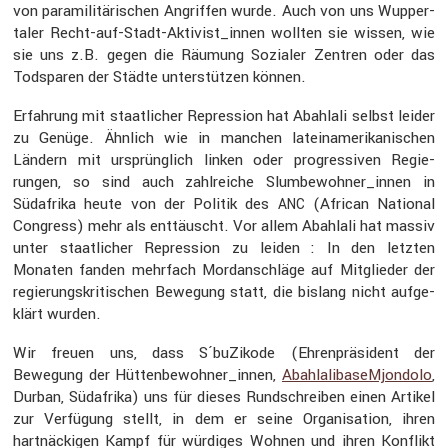
von parami­li­tä­ri­schen Angriffen wurde. Auch von uns Wupper­
taler Recht-auf-Stadt-Aktivis­t_innen wollten sie wissen, wie
sie uns z.B. gegen die Räumung Sozialer Zentren oder das
Todsparen der Städte unter­stützen können.
Erfah­rung mit staat­li­cher Repres­sion hat Abahlali selbst leider
zu Genüge. Ähnlich wie in manchen latein­ame­ri­ka­ni­schen
Ländern mit ursprüng­lich linken oder progres­siven Regie­
rungen, so sind auch zahlreiche Slumbewohner_innen in
Südafrika heute von der Politik des
(African National
ANC
Congress) mehr als enttäuscht. Vor allem Abahlali hat massiv
unter staat­li­cher Repres­sion zu leiden : In den letzten
Monaten fanden mehrfach Mordan­schläge auf Mitglieder der
regie­rungs­kri­ti­schen Bewegung statt, die bislang nicht aufge­
klärt wurden.
Wir freuen uns, dass S´buZikode (Ehren­prä­si­dent der
Bewegung der Hüttenbewohner_innen,
Abahl­a­li­ba­seM­jon­dolo
,
Durban, Südafrika) uns für dieses Rundschreiben einen Artikel
zur Verfü­gung stellt, in dem er seine Organi­sa­tion, ihren
hartnä­ckigen Kampf für würdiges Wohnen und ihren Konflikt