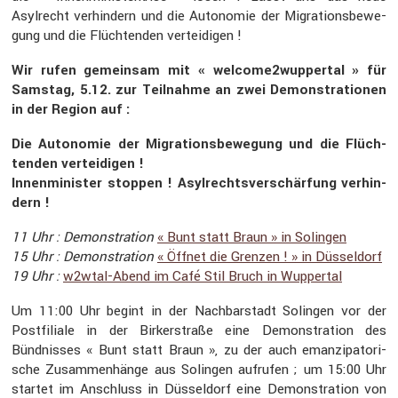
Asylrecht verhin­dern und die Autonomie der Migra­ti­ons­be­we­
gung und die Flüch­tenden vertei­digen !
Wir rufen gemeinsam mit « welcome2wuppertal » für
Samstag, 5.12. zur Teilnahme an zwei Demons­tra­tionen
in der Region auf :
Die Autonomie der Migra­ti­ons­be­we­gung und die Flüch­
tenden vertei­digen !
Innen­mi­nister stoppen ! Asylrechts­ver­schär­fung verhin­
dern !
11 Uhr : Demons­tra­tion
« Bunt statt Braun » in Solingen
15 Uhr : Demons­tra­tion
« Öffnet die Grenzen ! » in Düssel­dorf
19 Uhr :
w2wtal-Abend im Café Stil Bruch in Wuppertal
Um 11:00 Uhr begint in der Nachbar­stadt Solingen vor der
Postfi­liale in der Birker­straße eine Demons­tra­tion des
Bündnisses « Bunt statt Braun », zu der auch emanzi­pa­to­ri­
sche Zusam­men­hänge aus Solingen aufrufen ; um 15:00 Uhr
startet im Anschluss in Düssel­dorf eine Demons­tra­tion von