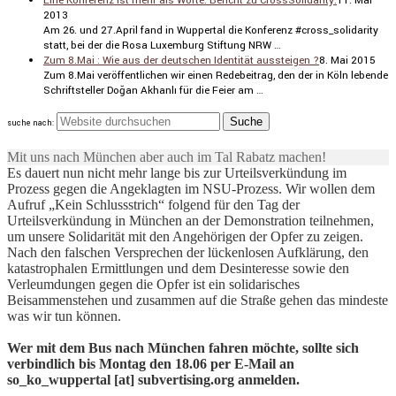
Eine Konferenz ist mehr als Worte. Bericht zu CrossSolidarity.
11. Mai
2013
Am 26. und 27.April fand in Wuppertal die Konferenz #cross_solidarity
statt, bei der die Rosa Luxemburg Stiftung NRW …
Zum 8.Mai : Wie aus der deutschen Identität aussteigen ?
8. Mai 2015
Zum 8.Mai veröf­fent­li­chen wir einen Redebei­trag, den der in Köln lebende
Schrift­steller Doğan Akhanlı für die Feier am …
suche nach:
Mit uns nach München aber auch im Tal Rabatz machen!
Es dauert nun nicht mehr lange bis zur Urteilsverkündung im
Prozess gegen die Angeklagten im NSU-Prozess. Wir wollen dem
Aufruf „Kein Schlussstrich“ folgend für den Tag der
Urteilsverkündung in München an der Demonstration teilnehmen,
um unsere Solidarität mit den Angehörigen der Opfer zu zeigen.
Nach den falschen Versprechen der lückenlosen Aufklärung, den
katastrophalen Ermittlungen und dem Desinteresse sowie den
Verleumdungen gegen die Opfer ist ein solidarisches
Beisammenstehen und zusammen auf die Straße gehen das mindeste
was wir tun können.
Wer mit dem Bus nach München fahren möchte, sollte sich
verbindlich bis Montag den 18.06 per E-Mail an
so_ko_wuppertal [at] subvertising.org anmelden.