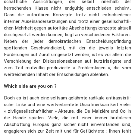
schaft­liche Ausrich­tungen, der selbst inner­halb der
herrschenden Klasse nicht endgültig entschieden scheint.
Dass die autori­tären Konzepte trotz nicht entschie­dener
interner Ausein­an­der­set­zungen und trotz einer gesell­schaft­li­
chen Mehrheit gegen autori­täre Abschot­tungs­kon­zepte aktuell
durch­ge­setzt werden können, liegt an verschie­denen Faktoren.
Neben der jeder demokra­ti­schen Entschei­dungs­fin­dung
spottenden Geschwin­dig­keit, mit der die jeweils letzten
Forde­rungen auf Zuruf umgesetzt werden, ist es vor allem die
Verschie­bung der Diskus­si­ons­ebenen auf kurzfris­tigste und
zum Teil mutwillig produ­zierte « Problem­lagen », die vom
weitrei­chenden Inhalt der Entschei­dungen ablenken.
Which side are you on ?
Doch es ist auch eine seltsam gelähmte radikale antiras­sis­ti­
sche Linke und eine weitver­brei­tete Unauf­merk­sam­keit vieler
« zivil­ge­sell­schaft­li­cher » Akteure, die De Maiziére und Co in
die Hände spielen. Viele, die mit einer immer bruta­leren
Abschot­tung Europas ganz sicher nicht einver­standen sind,
engagieren sich zur Zeit mit und für Geflüch­tete : Ihnen fehlt