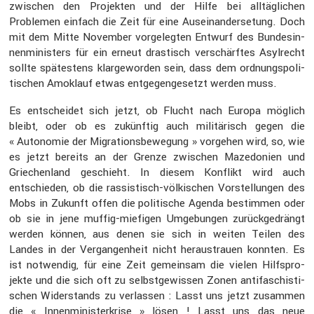
zwischen den Projekten und der Hilfe bei alltäg­li­chen
Problemen einfach die Zeit für eine Ausein­an­der­se­tung. Doch
mit dem Mitte November vorge­legten Entwurf des Bundes­in­
nen­mi­nis­ters für ein erneut drastisch verschärftes Asylrecht
sollte spätes­tens klarge­worden sein, dass dem ordnungs­po­li­
ti­schen Amoklauf etwas entge­gen­ge­setzt werden muss.
Es entscheidet sich jetzt, ob Flucht nach Europa möglich
bleibt, oder ob es zukünftig auch militä­risch gegen die
« Autonomie der Migra­ti­ons­be­we­gung » vorgehen wird, so, wie
es jetzt bereits an der Grenze zwischen Mazedo­nien und
Griechen­land geschieht. In diesem Konflikt wird auch
entschieden, ob die rassis­tisch-völki­schen Vorstel­lungen des
Mobs in Zukunft offen die politi­sche Agenda bestimmen oder
ob sie in jene muffig-miefigen Umgebungen zurück­ge­drängt
werden können, aus denen sie sich in weiten Teilen des
Landes in der Vergan­gen­heit nicht heraus­trauen konnten. Es
ist notwendig, für eine Zeit gemeinsam die vielen Hilfs­pro­
jekte und die sich oft zu selbst­ge­wissen Zonen antifa­schis­ti­
schen Wider­stands zu verlassen : Lasst uns jetzt zusammen
die « Innen­mi­nis­ter­krise » lösen ! Lasst uns das neue