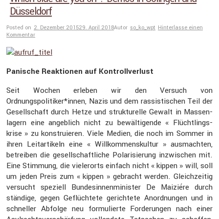
Düsseldorf
Posted on
2. Dezember 2015
29. April 2018
Autor
so_ko_wpt
Hinterlasse einen
Kommentar
Panische Reaktionen auf Kontroll­ver­lust
Seit Wochen erleben wir den Versuch von
Ordnungspolitiker*innen, Nazis und dem rassis­ti­schen Teil der
Gesell­schaft durch Hetze und struk­tu­relle Gewalt in Massen­
la­gern eine angeb­lich nicht zu bewäl­ti­gende « Flücht­lings­
krise » zu konstru­ieren. Viele Medien, die noch im Sommer in
ihren Leitar­ti­keln eine « Willkom­mens­kultur » ausmachten,
betreiben die gesell­schaft­liche Polari­sie­rung inzwi­schen mit.
Eine Stimmung, die vieler­orts einfach nicht « kippen » will, soll
um jeden Preis zum « kippen » gebracht werden. Gleich­zeitig
versucht speziell Bundes­in­nen­mi­nister De Maiziére durch
ständige, gegen Geflüch­tete gerich­tete Anord­nungen und in
schneller Abfolge neu formu­lierte Forde­rungen nach einer