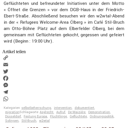
Geflüch­teten und befreun­deter Initia­tiven unter dem Motto
« Öffnet die Grenzen » vor dem DGB-Haus in der Fried­rich-
Ebert-Straße. Abschlie­ßend besuchen wir den w2wtal-Abend
in der « Refugees Welcome-Area Ölberg » im Café Stil-Bruch
am Otto-Böhne Platz auf dem Elber­felder Ölberg, bei dem
gemeinsam mit Geflüch­teten gekocht, gegessen und gefeiert
wird (Beginn : 19:00 Uhr).
Artikel teilen
Copy
Link
Email
Twitter
Facebook
Messenger
Telegram
WhatsApp
Kategorien
selbstbeherrschung
,
intervention
,
dokumentiert
,
migration
Schlagworte
Asylrecht
,
Aufruf
,
De Maiziére
,
Demonstration
,
Düsseldorf
,
Festung Europa
,
Flüchtlinge
,
Geflüchtete
,
Ordnungspolitik
,
Solingen
,
Stil-Bruch
,
w2wtal