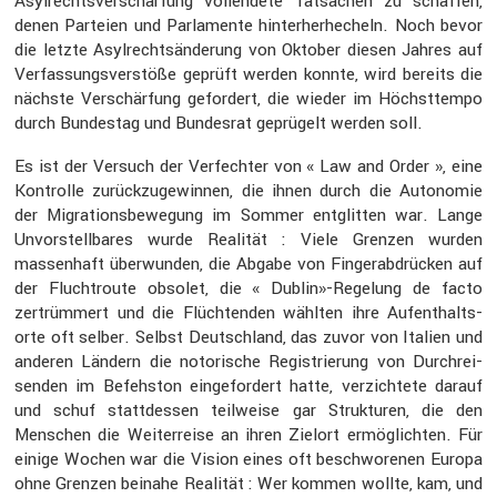
Asylrechts­ver­schär­fung vollendete Tatsa­chen zu schaffen,
denen Parteien und Parla­mente hinter­her­he­cheln. Noch bevor
die letzte Asylrechts­än­de­rung von Oktober diesen Jahres auf
Verfas­sungs­ver­stöße geprüft werden konnte, wird bereits die
nächste Verschär­fung gefor­dert, die wieder im Höchst­tempo
durch Bundestag und Bundesrat geprü­gelt werden soll.
Es ist der Versuch der Verfechter von « Law and Order », eine
Kontrolle zurück­zu­ge­winnen, die ihnen durch die Autonomie
der Migra­ti­ons­be­we­gung im Sommer entglitten war. Lange
Unvor­stell­bares wurde Realität : Viele Grenzen wurden
massen­haft überwunden, die Abgabe von Finger­ab­drü­cken auf
der Flucht­route obsolet, die « Dublin»-Regelung de facto
zertrüm­mert und die Flüch­tenden wählten ihre Aufent­halts­
orte oft selber. Selbst Deutsch­land, das zuvor von Italien und
anderen Ländern die notori­sche Regis­trie­rung von Durch­rei­
senden im Befehston einge­for­dert hatte, verzich­tete darauf
und schuf statt­dessen teilweise gar Struk­turen, die den
Menschen die Weiter­reise an ihren Zielort ermög­lichten. Für
einige Wochen war die Vision eines oft beschwo­renen Europa
ohne Grenzen beinahe Realität : Wer kommen wollte, kam, und