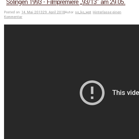
Solingen 1993 - Filmpremiere „93/13” am 29.05.
Posted on
14. Mai 2013
29. April 2018
Autor
so_ko_wpt
Hinterlasse einen
Kommentar