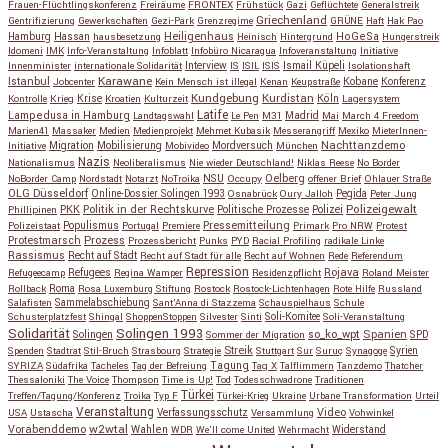
Frauen-Flüchtlingskonferenz
Freiräume
FRONTEX
Frühstück
Gazi
Geflüchtete
Generalstreik
Griechenland
Gentrifizierung
Gewerkschaften
Gezi-Park
Grenzregime
GRÜNE
Haft
Hak Pao
Hassan
Heiligenhaus
HoGeSa
Hamburg
hausbesetzung
Heinisch
Hintergrund
Hungerstreik
Idomeni
IMK
Info-Veranstaltung
Infoblatt
Infobüro Nicaragua
Infoveranstaltung
Initiative
Interview
Ismail Küpeli
Innenminister
internationale Solidarität
IS
ISIL
ISIS
Isolationshaft
Karawane
Istanbul
Kobane
Jobcenter
Kein Mensch ist illegal
Kenan
Keupstraße
Konferenz
Kundgebung
Kurdistan
Krise
Köln
Kontrolle
Krieg
Kroatien
Kulturzeit
Lagersystem
Latife
Lampedusa in Hamburg
Madrid
Landtagswahl
Le Pen
M31
Mai
March 4 Freedom
Marien41
Massaker
Medien
Medienprojekt
Mehmet Kubasik
Messerangriff
Mexiko
MieterInnen-
Migration
Mobilisierung
Mordversuch
Nachttanzdemo
Initiative
Mobivideo
München
Nazis
Nationalismus
Neoliberalismus
Nie wieder Deutschland!
Niklas Reese
No Border
NSU
Oelberg
NoBorder Camp
Nordstadt
Notarzt
NoTroika
Occupy
offener Brief
Ohlauer Straße
OLG Düsseldorf
Pegida
Online-Dossier Solingen 1993
Osnabrück
Oury Jalloh
Peter Jung
Polizeigewalt
PKK
Politik in der Rechtskurve
Politische Prozesse
Polizei
Phillipinen
Populismus
Pressemitteilung
Polizeistaat
Portugal
Premiere
Primark
Pro NRW
Protest
Protestmarsch
Prozess
Prozessbericht
Punks
PYD
Racial Profiling
radikale Linke
Rassismus
Recht auf Stadt
Recht auf Stadt für alle
Recht auf Wohnen
Rede
Referendum
Repression
Refugees
Rojava
Refugeecamp
Regina Wamper
Residenzpflicht
Roland Meister
Roma
Rollback
Rosa Luxemburg Stiftung
Rostock
Rostock-Lichtenhagen
Rote Hilfe
Russland
Salafisten
Sammelabschiebung
Sant'Anna di Stazzema
Schauspielhaus
Schule
Schusterplatzfest
Shingal
ShoppenStoppen
Silvester
Sinti
Soli-Komitee
Soli-Veranstaltung
Solidarität
Solingen 1993
so_ko_wpt
Solingen
Spanien
SPD
Sommer der Migration
Streik
Spenden
Stadtrat
Stil-Bruch
Strasbourg
Strategie
Stuttgart
Sur
Suruç
Synagoge
Syrien
Tagung
SYRIZA
Südafrika
Tacheles
Tag der Befreiung
Tag X
Talflimmern
Tanzdemo
Thatcher
Thessaloniki
The Voice
Thompson
Time is Up!
Tod
Todesschwadrone
Traditionen
Türkei
Treffen/Tagung/Konferenz
Troika
Typ F
Türkei-Krieg
Ukraine
Urbane Transformation
Urteil
Veranstaltung
Verfassungsschutz
Video
USA
Ustascha
Versammlung
Vohwinkel
w2wtal
Vorabenddemo
Wahlen
Widerstand
WDR
We'll come United
Wehrmacht