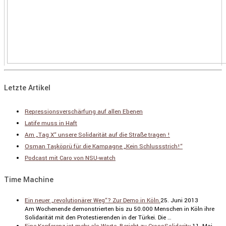
Letzte Artikel
Repressionsverschärfung auf allen Ebenen
Latife muss in Haft
Am „Tag X“ unsere Solidarität auf die Straße tragen !
Osman Taşköprü für die Kampagne „Kein Schlussstrich!“
Podcast mit Caro von NSU-watch
Time Machine
Ein neuer „revolutionärer Weg“? Zur Demo in Köln.
25. Juni 2013
Am Wochen­ende demons­trierten bis zu 50.000 Menschen in Köln ihre
Solida­rität mit den Protes­tie­renden in der Türkei. Die …