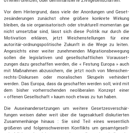
offenen Grenzen, oder demili­ta­ri­sierte Zivil­ge­sell­schaften.
Vor dem Hinter­grund, dass viele der Anordungen und Geset­
zes­än­de­rungen zunächst ohne größere konkrete Wirkung
bleiben, da sie organi­sa­to­risch oder struk­tu­rell momentan gar
nicht umsetzbar sind, lässt sich diese Politik nur durch die
Motiva­tion erklären, jetzt Weichen­stel­lungen für eine
autoritär-ordnungs­po­li­ti­sche Zukunft in die Wege zu leiten.
Angesichts einer weiter zuneh­menden Migra­ti­ons­be­we­gung
sollen die legis­la­tiven und gesell­schaft­li­chen Voraus­set­
zungen dazu geschaffen werden, die « Festung Europa » auch
mit Maßnahmen abzusi­chern, die jetzt noch von Menschen­
rechts-Diskursen oder morali­schen Skrupeln verhin­dert
werden. Das Europa, dass da geschaffen werden soll, wird mit
dem bisher vorherr­schenden neoli­be­ralen Konzept einer
« offenen Gesell­schaft » kaum noch etwas zu tun haben.
Die Ausein­an­der­set­zungen um weitere Geset­zes­ver­schär­
fungen weisen daher weit über die tages­ak­tuell disku­tierten
Zusam­men­hänge hinaus : Sie sind Teil eines wesent­lich
größeren und folgen­schwe­reren Konflikts um gesamt­ge­sell­