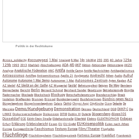
Politik in der Rechtskurve
#occupygezi
1.Mai
129a
#cross_solidarity
1maiwpt
8.Mai
14n
14nWpt
25S
29S
40 Jahre
129b
ADA
1993
2013
Abahlali
Abschiebungen
AfD
AKP
Aktion
Aktionstag
Aktionstage
AKZO
Antifa
Anatolische Föderation
Analyse
ANC
Antifa-Camp
Antifa-Nachrichten
Antikapitalismus
Antirassismus
Asylrecht
Aufruf
AntiRep
Antisemitismus
Apollo 21
Asylgesetz
Athen
Audio
AZ
Autonome
Autonome 1.Mai Demo
Autonomes Zentrum
Autonomer 1.Mai
Ayten Kaplan
Be May
AZ bleibt!
AZ bleibt an der Gathe
AZ Wuppertal
basta!
Befreiungsfest
Belgien
Bemberg
Berlin
Bergarbeiter
Bericht
Bernard Schmid
Bernhard Sander
Besetzung
Betriebskämpfe
Birgitta
Blockupy
Radermacher
Blockade
Blockshock
Botschaftsbesetzung
Brandanschlag
Break
Isolation
Briefkasten
Brunnen
Brüssel
Bundestagswahl
BusfahrerInnen
Bündnis gegen Nazis
Bürgerbegehren
BürgerInnenbegehren
Calais
Camp
Chrysi Avgi
CityKirche
Cizre
Debatte
De
Demo/Kundgebung
Demonstration
Maiziére
Dessau
Deutschland
DGB
DHKP-C
Die
Döppersberg
döpps105
LINKE
Diskursverschiebung
Diskussion
DITIB
Dublin III
Duterte
Düsseldorf
Erdogan
ECE
Edith-Stein Straße
Ekkehardstraße
Elberfeld
Elektro
ELEKTROPHOR
EU-Krisenpolitik
Erfurt
Erklärung
Erlebnisbericht
Essen
EU
EU-Gipfel
Eulen nach Athen
Faschismus
Festung Europa
Film/Theater
Europa
EuropeanStrike
Flughafen
Flüchtlinge
Fortress Europe
Frankfurt
Flüchtlingsheim
Flüchtlingsstreik
Frankreich