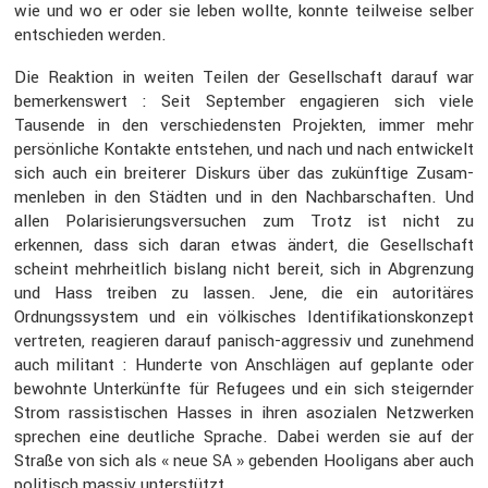
wie und wo er oder sie leben wollte, konnte teilweise selber
entschieden werden.
Die Reaktion in weiten Teilen der Gesell­schaft darauf war
bemer­kens­wert : Seit September engagieren sich viele
Tausende in den verschie­densten Projekten, immer mehr
persön­liche Kontakte entstehen, und nach und nach entwi­ckelt
sich auch ein breiterer Diskurs über das zukünf­tige Zusam­
men­leben in den Städten und in den Nachbar­schaften. Und
allen Polari­sie­rungs­ver­su­chen zum Trotz ist nicht zu
erkennen, dass sich daran etwas ändert, die Gesell­schaft
scheint mehrheit­lich bislang nicht bereit, sich in Abgren­zung
und Hass treiben zu lassen. Jene, die ein autori­täres
Ordnungs­system und ein völki­sches Identi­fi­ka­ti­ons­kon­zept
vertreten, reagieren darauf panisch-aggressiv und zuneh­mend
auch militant : Hunderte von Anschlägen auf geplante oder
bewohnte Unter­künfte für Refugees und ein sich steigernder
Strom rassis­ti­schen Hasses in ihren asozialen Netzwerken
sprechen eine deutliche Sprache. Dabei werden sie auf der
Straße von sich als « neue
» gebenden Hooli­gans aber auch
SA
politisch massiv unter­stützt.