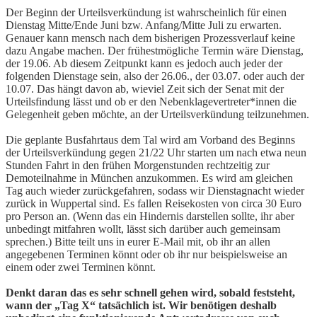
Der Beginn der Urteilsverkündung ist wahrscheinlich für einen
Dienstag Mitte/Ende Juni bzw. Anfang/Mitte Juli zu erwarten.
Genauer kann mensch nach dem bisherigen Prozessverlauf keine
dazu Angabe machen. Der frühestmögliche Termin wäre Dienstag,
der 19.06. Ab diesem Zeitpunkt kann es jedoch auch jeder der
folgenden Dienstage sein, also der 26.06., der 03.07. oder auch der
10.07. Das hängt davon ab, wieviel Zeit sich der Senat mit der
Urteilsfindung lässt und ob er den Nebenklagevertreter*innen die
Gelegenheit geben möchte, an der Urteilsverkündung teilzunehmen.
Die geplante Busfahrtaus dem Tal wird am Vorband des Beginns
der Urteilsverkündung gegen 21/22 Uhr starten um nach etwa neun
Stunden Fahrt in den frühen Morgenstunden rechtzeitig zur
Demoteilnahme in München anzukommen. Es wird am gleichen
Tag auch wieder zurückgefahren, sodass wir Dienstagnacht wieder
zurück in Wuppertal sind. Es fallen Reisekosten von circa 30 Euro
pro Person an. (Wenn das ein Hindernis darstellen sollte, ihr aber
unbedingt mitfahren wollt, lässt sich darüber auch gemeinsam
sprechen.) Bitte teilt uns in eurer E-Mail mit, ob ihr an allen
angegebenen Terminen könnt oder ob ihr nur beispielsweise an
einem oder zwei Terminen könnt.
Denkt daran das es sehr schnell gehen wird, sobald feststeht,
wann der „Tag X“ tatsächlich ist. Wir benötigen deshalb