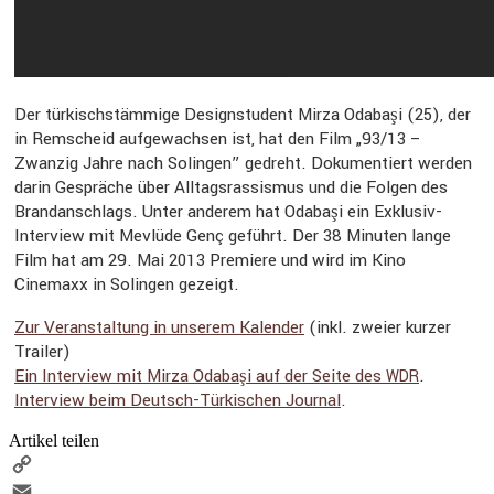
Der türkisch­stäm­mige Design­stu­dent Mirza Odabaşi (25), der
in Remscheid aufge­wachsen ist, hat den Film „93/13 –
Zwanzig Jahre nach Solingen” gedreht. Dokumen­tiert werden
darin Gespräche über Alltags­ras­sismus und die Folgen des
Brand­an­schlags. Unter anderem hat Odabaşi ein Exklusiv-
Inter­view mit Mevlüde Genç geführt. Der 38 Minuten lange
Film hat am 29. Mai 2013 Premiere und wird im Kino
Cinemaxx in Solingen gezeigt.
Zur Veran­stal­tung in unserem Kalender
(inkl. zweier kurzer
Trailer)
Ein Inter­view mit Mirza Odabaşi auf der Seite des
.
WDR
Inter­view beim Deutsch-Türki­schen Journal
.
Artikel teilen
Copy