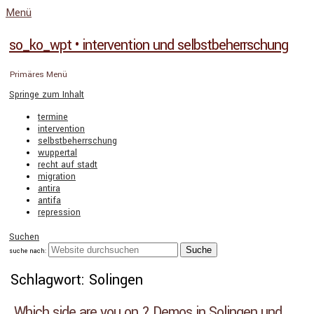
Menü
so_ko_wpt • intervention und selbstbeherrschung
Primäres Menü
Springe zum Inhalt
termine
intervention
selbstbeherrschung
wuppertal
recht auf stadt
migration
antira
antifa
repression
Suchen
suche nach:
Schlagwort: Solingen
Which side are you on ? Demos in Solingen und