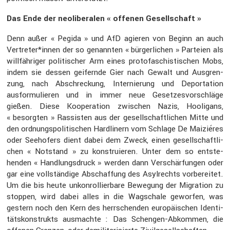
Das Ende der neoli­be­ralen « offenen Gesell­schaft »
Denn außer « Pegida » und AfD agieren von Beginn an auch
Vertreter*innen der so genannten « bürger­li­chen » Parteien als
willfäh­riger politi­scher Arm eines proto­fa­schis­ti­schen Mobs,
indem sie dessen geifernde Gier nach Gewalt und Ausgren­
zung, nach Abschre­ckung, Inter­nie­rung und Depor­ta­tion
ausfor­mu­lieren und in immer neue Geset­zes­vor­schläge
gießen. Diese Koope­ra­tion zwischen Nazis, Hooli­gans,
« besorgten » Rassisten aus der gesell­schaft­li­chen Mitte und
den ordnungs­po­li­ti­schen Hardli­nern vom Schlage De Maiziéres
oder Seeho­fers dient dabei dem Zweck, einen gesell­schaft­li­
chen « Notstand » zu konstru­ieren. Unter dem so entste­
henden « Handlungs­druck » werden dann Verschär­fungen oder
gar eine vollstän­dige Abschaf­fung des Asylrechts vorbe­reitet.
Um die bis heute unkon­rol­lier­bare Bewegung der Migra­tion zu
stoppen, wird dabei alles in die Wagschale geworfen, was
gestern noch den Kern des herrschenden europäi­schen Identi­
täts­kon­strukts ausmachte : Das Schengen-Abkommen, die