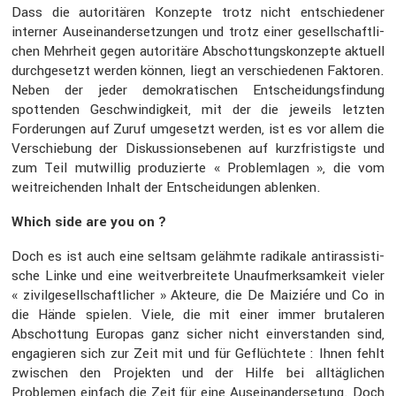
Dass die autori­tären Konzepte trotz nicht entschie­dener
interner Ausein­an­der­set­zungen und trotz einer gesell­schaft­li­
chen Mehrheit gegen autori­täre Abschot­tungs­kon­zepte aktuell
durch­ge­setzt werden können, liegt an verschie­denen Faktoren.
Neben der jeder demokra­ti­schen Entschei­dungs­fin­dung
spottenden Geschwin­dig­keit, mit der die jeweils letzten
Forde­rungen auf Zuruf umgesetzt werden, ist es vor allem die
Verschie­bung der Diskus­si­ons­ebenen auf kurzfris­tigste und
zum Teil mutwillig produ­zierte « Problem­lagen », die vom
weitrei­chenden Inhalt der Entschei­dungen ablenken.
Which side are you on ?
Doch es ist auch eine seltsam gelähmte radikale antiras­sis­ti­
sche Linke und eine weitver­brei­tete Unauf­merk­sam­keit vieler
« zivil­ge­sell­schaft­li­cher » Akteure, die De Maiziére und Co in
die Hände spielen. Viele, die mit einer immer bruta­leren
Abschot­tung Europas ganz sicher nicht einver­standen sind,
engagieren sich zur Zeit mit und für Geflüch­tete : Ihnen fehlt
zwischen den Projekten und der Hilfe bei alltäg­li­chen
Problemen einfach die Zeit für eine Ausein­an­der­se­tung. Doch