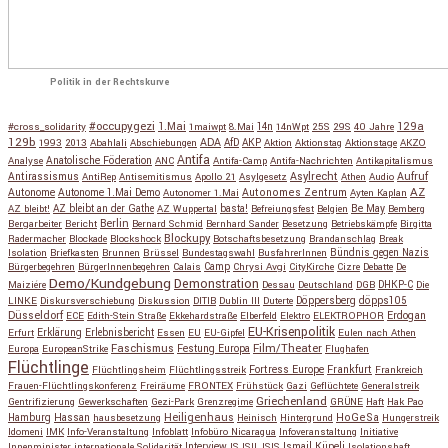
Politik in der Rechtskurve
#occupygezi
1.Mai
129a
#cross_solidarity
1maiwpt
8.Mai
14n
14nWpt
25S
29S
40 Jahre
129b
ADA
1993
2013
Abahlali
Abschiebungen
AfD
AKP
Aktion
Aktionstag
Aktionstage
AKZO
Antifa
Anatolische Föderation
Analyse
ANC
Antifa-Camp
Antifa-Nachrichten
Antikapitalismus
Antirassismus
Asylrecht
Aufruf
AntiRep
Antisemitismus
Apollo 21
Asylgesetz
Athen
Audio
AZ
Autonome
Autonome 1.Mai Demo
Autonomes Zentrum
Autonomer 1.Mai
Ayten Kaplan
Be May
AZ bleibt!
AZ bleibt an der Gathe
AZ Wuppertal
basta!
Befreiungsfest
Belgien
Bemberg
Berlin
Bergarbeiter
Bericht
Bernard Schmid
Bernhard Sander
Besetzung
Betriebskämpfe
Birgitta
Blockupy
Radermacher
Blockade
Blockshock
Botschaftsbesetzung
Brandanschlag
Break
Isolation
Briefkasten
Brunnen
Brüssel
Bundestagswahl
BusfahrerInnen
Bündnis gegen Nazis
Bürgerbegehren
BürgerInnenbegehren
Calais
Camp
Chrysi Avgi
CityKirche
Cizre
Debatte
De
Demo/Kundgebung
Demonstration
Maiziére
Dessau
Deutschland
DGB
DHKP-C
Die
Döppersberg
döpps105
LINKE
Diskursverschiebung
Diskussion
DITIB
Dublin III
Duterte
Düsseldorf
Erdogan
ECE
Edith-Stein Straße
Ekkehardstraße
Elberfeld
Elektro
ELEKTROPHOR
EU-Krisenpolitik
Erfurt
Erklärung
Erlebnisbericht
Essen
EU
EU-Gipfel
Eulen nach Athen
Faschismus
Festung Europa
Film/Theater
Europa
EuropeanStrike
Flughafen
Flüchtlinge
Fortress Europe
Frankfurt
Flüchtlingsheim
Flüchtlingsstreik
Frankreich
Frauen-Flüchtlingskonferenz
Freiräume
FRONTEX
Frühstück
Gazi
Geflüchtete
Generalstreik
Griechenland
Gentrifizierung
Gewerkschaften
Gezi-Park
Grenzregime
GRÜNE
Haft
Hak Pao
Hassan
Heiligenhaus
HoGeSa
Hamburg
hausbesetzung
Heinisch
Hintergrund
Hungerstreik
Idomeni
IMK
Info-Veranstaltung
Infoblatt
Infobüro Nicaragua
Infoveranstaltung
Initiative
Interview
Ismail Küpeli
Innenminister
internationale Solidarität
IS
ISIL
ISIS
Isolationshaft