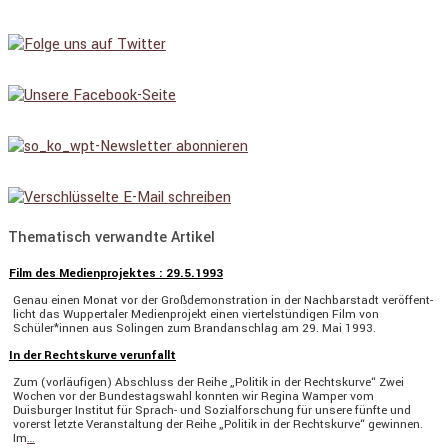
Thematisch verwandte Artikel
Film des Medienprojektes : 29.5.1993
Genau einen Monat vor der Großde­mons­tra­tion in der Nachbar­stadt veröf­fent­
licht das Wupper­taler Medien­pro­jekt einen viertel­stün­digen Film von
Schüler*innen aus Solingen zum Brand­an­schlag am 29. Mai 1993.
In der Rechtskurve verunfallt
Zum (vorläu­figen) Abschluss der Reihe „Politik in der Rechts­kurve“ Zwei
Wochen vor der Bundes­tags­wahl konnten wir Regina Wamper vom
Duisburger Institut für Sprach- und Sozial­for­schung für unsere fünfte und
vorerst letzte Veran­stal­tung der Reihe „Politik in der Rechts­kurve“ gewinnen.
Im
…