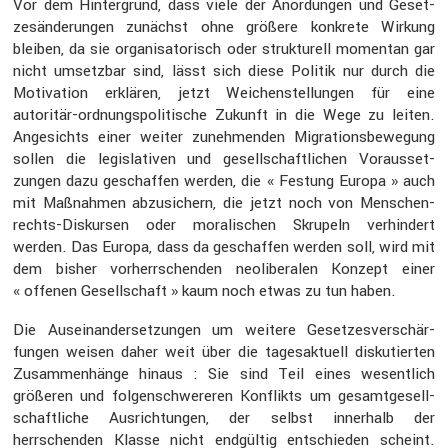
Vor dem Hinter­grund, dass viele der Anordungen und Geset­
zes­än­de­rungen zunächst ohne größere konkrete Wirkung
bleiben, da sie organi­sa­to­risch oder struk­tu­rell momentan gar
nicht umsetzbar sind, lässt sich diese Politik nur durch die
Motiva­tion erklären, jetzt Weichen­stel­lungen für eine
autoritär-ordnungs­po­li­ti­sche Zukunft in die Wege zu leiten.
Angesichts einer weiter zuneh­menden Migra­ti­ons­be­we­gung
sollen die legis­la­tiven und gesell­schaft­li­chen Voraus­set­
zungen dazu geschaffen werden, die « Festung Europa » auch
mit Maßnahmen abzusi­chern, die jetzt noch von Menschen­
rechts-Diskursen oder morali­schen Skrupeln verhin­dert
werden. Das Europa, dass da geschaffen werden soll, wird mit
dem bisher vorherr­schenden neoli­be­ralen Konzept einer
« offenen Gesell­schaft » kaum noch etwas zu tun haben.
Die Ausein­an­der­set­zungen um weitere Geset­zes­ver­schär­
fungen weisen daher weit über die tages­ak­tuell disku­tierten
Zusam­men­hänge hinaus : Sie sind Teil eines wesent­lich
größeren und folgen­schwe­reren Konflikts um gesamt­ge­sell­
schaft­liche Ausrich­tungen, der selbst inner­halb der
herrschenden Klasse nicht endgültig entschieden scheint.