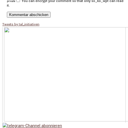
You can encrypt your comment so that only so_ko_wpt can read
private
it.
Tweets by tal_initiativen