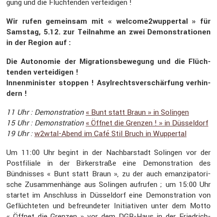
gung und die Flüch­tenden vertei­digen !
Wir rufen gemeinsam mit « welcome2wuppertal » für
Samstag, 5.12. zur Teilnahme an zwei Demons­tra­tionen
in der Region auf :
Die Autonomie der Migra­ti­ons­be­we­gung und die Flüch­
tenden vertei­digen !
Innen­mi­nister stoppen ! Asylrechts­ver­schär­fung verhin­
dern !
11 Uhr : Demons­tra­tion
« Bunt statt Braun » in Solingen
15 Uhr : Demons­tra­tion
« Öffnet die Grenzen ! » in Düssel­dorf
19 Uhr :
w2wtal-Abend im Café Stil Bruch in Wuppertal
Um 11:00 Uhr begint in der Nachbar­stadt Solingen vor der
Postfi­liale in der Birker­straße eine Demons­tra­tion des
Bündnisses « Bunt statt Braun », zu der auch emanzi­pa­to­ri­
sche Zusam­men­hänge aus Solingen aufrufen ; um 15:00 Uhr
startet im Anschluss in Düssel­dorf eine Demons­tra­tion von
Geflüch­teten und befreun­deter Initia­tiven unter dem Motto
« Öffnet die Grenzen » vor dem DGB-Haus in der Fried­rich-