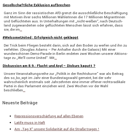
Gesellschaftliche Exklusion aufbrechen
Ganz im Sinn der rassis­ti­schen AfD grenzt die ausschließ­liche Beschäf­ti­gung
mit Motiven ihrer sechs Millionen Wähle­rInnen die 17 Millionen Migran­tInnen
und Geflüch­teten aus. In Unter­hal­tungen mit „nicht-weißen“, nach Deutsch­
land zugewan­derten oder geflüch­teten Menschen lässt sich erfahren, dass
sie, die im
…
#WelcomeUnited : Erfolgreich nicht geklappt
Der Trick beim Fliegen besteht darin, sich auf den Boden zu werfen und ihn zu
verfehlen. (Douglas Adams – Per Anhalter durch die Galaxis) Mit einer
wunder­schönen Demo-Parade in Berlin endeten zwei Wochen unserer Aktions­
tage zu „We‘ll come United“. Mit
…
Diskussion am 8.9.: Flucht und Asyl – Diskurs kaputt ?
Unsere Veran­stal­tungs­reihe zur „Politik in der Rechts­kurve” war als Beitrag
des so_ko_wpt im Jahr einer Bundes­tags­wahl gemeint, bei der sehr
wahrschein­lich erstmals seit Jahrzehnten eine immer offener rechts­ra­di­kale
Partei in das Parla­ment einziehen wird. Zwei Wochen vor der Wahl
beschließen
…
Neueste Beiträge
Repressionsverschärfung auf allen Ebenen
Latife muss in Haft
Am „Tag X“ unsere Solidarität auf die Straße tragen !