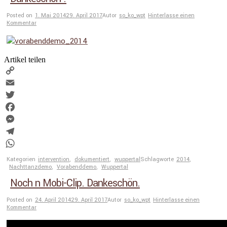
Posted on
1. Mai 2014
29. April 2017
Autor
so_ko_wpt
Hinterlasse einen
Kommentar
Artikel teilen
Copy
Link
Email
Twitter
Facebook
Messenger
Telegram
WhatsApp
Kategorien
intervention
,
dokumentiert
,
wuppertal
Schlagworte
2014
,
Nachttanzdemo
,
Vorabenddemo
,
Wuppertal
Noch n Mobi-Clip. Dankeschön.
Posted on
24. April 2014
29. April 2017
Autor
so_ko_wpt
Hinterlasse einen
Kommentar