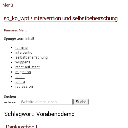
Menü
so_ko_wpt • intervention und selbstbeherrschung
Primäres Menü
Springe zum Inhalt
termine
intervention
selbstbeherrschung
wuppertal
recht auf stadt
migration
antira
antifa
repression
Suchen
suche nach:
Schlagwort: Vorabenddemo
Dankeschön !