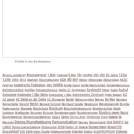
Politik in der Rechtskurve
#occupygezi
1.Mai
129a
#cross_solidarity
1maiwpt
8.Mai
14n
14nWpt
25S
29S
40 Jahre
129b
ADA
1993
2013
Abahlali
Abschiebungen
AfD
AKP
Aktion
Aktionstag
Aktionstage
AKZO
Antifa
Anatolische Föderation
Analyse
ANC
Antifa-Camp
Antifa-Nachrichten
Antikapitalismus
Antirassismus
Asylrecht
Aufruf
AntiRep
Antisemitismus
Apollo 21
Asylgesetz
Athen
Audio
AZ
Autonome
Autonome 1.Mai Demo
Autonomes Zentrum
Autonomer 1.Mai
Ayten Kaplan
Be May
AZ bleibt!
AZ bleibt an der Gathe
AZ Wuppertal
basta!
Befreiungsfest
Belgien
Bemberg
Berlin
Bergarbeiter
Bericht
Bernard Schmid
Bernhard Sander
Besetzung
Betriebskämpfe
Birgitta
Blockupy
Radermacher
Blockade
Blockshock
Botschaftsbesetzung
Brandanschlag
Break
Isolation
Briefkasten
Brunnen
Brüssel
Bundestagswahl
BusfahrerInnen
Bündnis gegen Nazis
Bürgerbegehren
BürgerInnenbegehren
Calais
Camp
Chrysi Avgi
CityKirche
Cizre
Debatte
De
Demo/Kundgebung
Demonstration
Maiziére
Dessau
Deutschland
DGB
DHKP-C
Die
Döppersberg
döpps105
LINKE
Diskursverschiebung
Diskussion
DITIB
Dublin III
Duterte
Düsseldorf
Erdogan
ECE
Edith-Stein Straße
Ekkehardstraße
Elberfeld
Elektro
ELEKTROPHOR