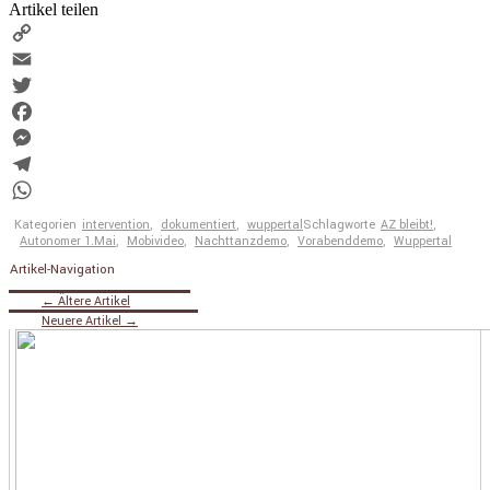
Artikel teilen
Copy
Link
Email
Twitter
Facebook
Messenger
Telegram
WhatsApp
Kategorien
intervention
,
dokumentiert
,
wuppertal
Schlagworte
AZ bleibt!
,
Autonomer 1.Mai
,
Mobivideo
,
Nachttanzdemo
,
Vorabenddemo
,
Wuppertal
Artikel-Navigation
←
Ältere Artikel
Neuere Artikel
→