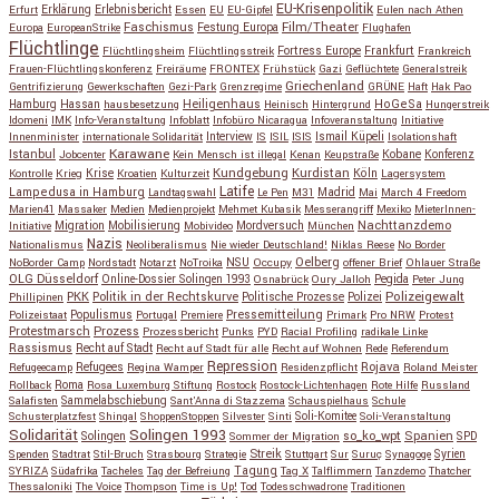
EU-Krisenpolitik
Erfurt
Erklärung
Erlebnisbericht
Essen
EU
EU-Gipfel
Eulen nach Athen
Faschismus
Festung Europa
Film/Theater
Europa
EuropeanStrike
Flughafen
Flüchtlinge
Fortress Europe
Frankfurt
Flüchtlingsheim
Flüchtlingsstreik
Frankreich
Frauen-Flüchtlingskonferenz
Freiräume
FRONTEX
Frühstück
Gazi
Geflüchtete
Generalstreik
Griechenland
Gentrifizierung
Gewerkschaften
Gezi-Park
Grenzregime
GRÜNE
Haft
Hak Pao
Hassan
Heiligenhaus
HoGeSa
Hamburg
hausbesetzung
Heinisch
Hintergrund
Hungerstreik
Idomeni
IMK
Info-Veranstaltung
Infoblatt
Infobüro Nicaragua
Infoveranstaltung
Initiative
Interview
Ismail Küpeli
Innenminister
internationale Solidarität
IS
ISIL
ISIS
Isolationshaft
Karawane
Istanbul
Kobane
Jobcenter
Kein Mensch ist illegal
Kenan
Keupstraße
Konferenz
Kundgebung
Kurdistan
Krise
Köln
Kontrolle
Krieg
Kroatien
Kulturzeit
Lagersystem
Latife
Lampedusa in Hamburg
Madrid
Landtagswahl
Le Pen
M31
Mai
March 4 Freedom
Marien41
Massaker
Medien
Medienprojekt
Mehmet Kubasik
Messerangriff
Mexiko
MieterInnen-
Migration
Mobilisierung
Mordversuch
Nachttanzdemo
Initiative
Mobivideo
München
Nazis
Nationalismus
Neoliberalismus
Nie wieder Deutschland!
Niklas Reese
No Border
NSU
Oelberg
NoBorder Camp
Nordstadt
Notarzt
NoTroika
Occupy
offener Brief
Ohlauer Straße
OLG Düsseldorf
Pegida
Online-Dossier Solingen 1993
Osnabrück
Oury Jalloh
Peter Jung
Polizeigewalt
PKK
Politik in der Rechtskurve
Politische Prozesse
Polizei
Phillipinen
Populismus
Pressemitteilung
Polizeistaat
Portugal
Premiere
Primark
Pro NRW
Protest
Protestmarsch
Prozess
Prozessbericht
Punks
PYD
Racial Profiling
radikale Linke
Rassismus
Recht auf Stadt
Recht auf Stadt für alle
Recht auf Wohnen
Rede
Referendum
Repression
Refugees
Rojava
Refugeecamp
Regina Wamper
Residenzpflicht
Roland Meister
Roma
Rollback
Rosa Luxemburg Stiftung
Rostock
Rostock-Lichtenhagen
Rote Hilfe
Russland
Salafisten
Sammelabschiebung
Sant'Anna di Stazzema
Schauspielhaus
Schule
Schusterplatzfest
Shingal
ShoppenStoppen
Silvester
Sinti
Soli-Komitee
Soli-Veranstaltung
Solidarität
Solingen 1993
so_ko_wpt
Solingen
Spanien
SPD
Sommer der Migration
Streik
Spenden
Stadtrat
Stil-Bruch
Strasbourg
Strategie
Stuttgart
Sur
Suruç
Synagoge
Syrien
Tagung
SYRIZA
Südafrika
Tacheles
Tag der Befreiung
Tag X
Talflimmern
Tanzdemo
Thatcher
Thessaloniki
The Voice
Thompson
Time is Up!
Tod
Todesschwadrone
Traditionen