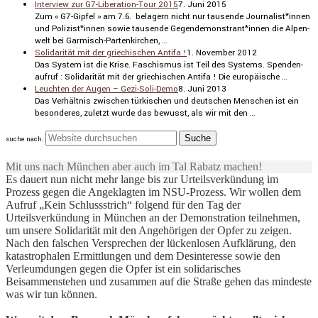
Interview zur G7-Liberation-Tour 2015
7. Juni 2015
Zum « G7-Gipfel » am 7.6. belagern nicht nur tausende Journalist*innen
und Polizist*innen sowie tausende Gegendemonstrant*innen die Alpen­
welt bei Garmisch-Parten­kir­chen, …
Solidarität mit der griechischen Antifa !
1. November 2012
Das System ist die Krise. Faschismus ist Teil des Systems. Spenden­
aufruf : Solida­rität mit der griechi­schen Antifa ! Die europäi­sche …
Leuchten der Augen – Gezi-Soli-Demo
8. Juni 2013
Das Verhältnis zwischen türki­schen und deutschen Menschen ist ein
beson­deres, zuletzt wurde das bewusst, als wir mit den …
suche nach:
Mit uns nach München aber auch im Tal Rabatz machen!
Es dauert nun nicht mehr lange bis zur Urteilsverkündung im
Prozess gegen die Angeklagten im NSU-Prozess. Wir wollen dem
Aufruf „Kein Schlussstrich“ folgend für den Tag der
Urteilsverkündung in München an der Demonstration teilnehmen,
um unsere Solidarität mit den Angehörigen der Opfer zu zeigen.
Nach den falschen Versprechen der lückenlosen Aufklärung, den
katastrophalen Ermittlungen und dem Desinteresse sowie den
Verleumdungen gegen die Opfer ist ein solidarisches
Beisammenstehen und zusammen auf die Straße gehen das mindeste
was wir tun können.