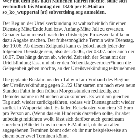
Wer mit dem Bus nach München fahren möchte, sollte sich
verbindlich bis Montag den 18.06 per E-Mail an
so_ko_wuppertal [at] subvertising.org anmelden.
Der Beginn der Urteilsverkündung ist wahrscheinlich für einen
Dienstag Mitte/Ende Juni bzw. Anfang/Mitte Juli zu erwarten.
Genauer kann mensch nach dem bisherigen Prozessverlauf keine
dazu Angabe machen. Der frühestmögliche Termin wäre Dienstag,
der 19.06. Ab diesem Zeitpunkt kann es jedoch auch jeder der
folgenden Dienstage sein, also der 26.06., der 03.07. oder auch der
10.07. Das hängt davon ab, wieviel Zeit sich der Senat mit der
Urteilsfindung lässt und ob er den Nebenklagevertreter*innen die
Gelegenheit geben möchte, an der Urteilsverkündung teilzunehmen.
Die geplante Busfahrtaus dem Tal wird am Vorband des Beginns
der Urteilsverkündung gegen 21/22 Uhr starten um nach etwa neun
Stunden Fahrt in den frühen Morgenstunden rechtzeitig zur
Demoteilnahme in München anzukommen. Es wird am gleichen
Tag auch wieder zurückgefahren, sodass wir Dienstagnacht wieder
zurück in Wuppertal sind. Es fallen Reisekosten von circa 30 Euro
pro Person an. (Wenn das ein Hindernis darstellen sollte, ihr aber
unbedingt mitfahren wollt, lässt sich darüber auch gemeinsam
sprechen.) Bitte teilt uns in eurer E-Mail mit, ob ihr an allen
angegebenen Terminen könnt oder ob ihr nur beispielsweise an
einem oder zwei Terminen könnt.