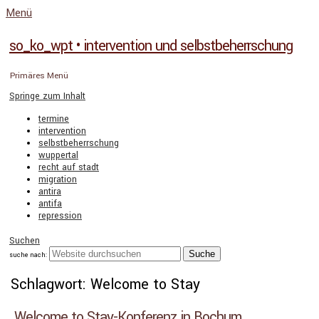
Menü
so_ko_wpt • intervention und selbstbeherrschung
Primäres Menü
Springe zum Inhalt
termine
intervention
selbstbeherrschung
wuppertal
recht auf stadt
migration
antira
antifa
repression
Suchen
suche nach:
Schlagwort: Welcome to Stay
Welcome to Stay-Konferenz in Bochum