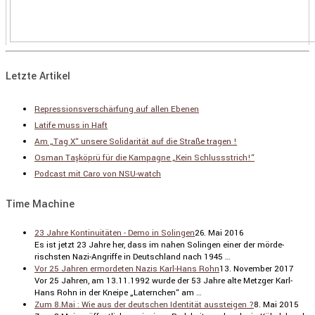
Letzte Artikel
Repressionsverschärfung auf allen Ebenen
Latife muss in Haft
Am „Tag X“ unsere Solidarität auf die Straße tragen !
Osman Taşköprü für die Kampagne „Kein Schlussstrich!“
Podcast mit Caro von NSU-watch
Time Machine
23 Jahre Kontinuitäten - Demo in Solingen
26. Mai 2016
Es ist jetzt 23 Jahre her, dass im nahen Solingen einer der mörde­
rischsten Nazi-Angriffe in Deutsch­land nach 1945 …
Vor 25 Jahren ermordeten Nazis Karl-Hans Rohn
13. November 2017
Vor 25 Jahren, am 13.11.1992 wurde der 53 Jahre alte Metzger Karl-
Hans Rohn in der Kneipe „Laternchen“ am …
Zum 8.Mai : Wie aus der deutschen Identität aussteigen ?
8. Mai 2015