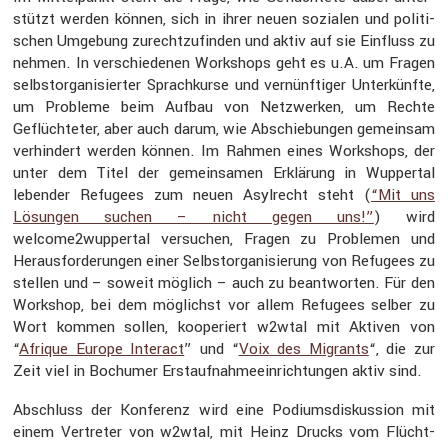
stützt werden können, sich in ihrer neuen sozialen und politi­
schen Umgebung zurecht­zu­finden und aktiv auf sie Einfluss zu
nehmen. In verschie­denen Workshops geht es u.A. um Fragen
selbst­or­ga­ni­sierter Sprach­kurse und vernünf­tiger Unter­künfte,
um Probleme beim Aufbau von Netzwerken, um Rechte
Geflüch­teter, aber auch darum, wie Abschie­bungen gemeinsam
verhin­dert werden können. Im Rahmen eines Workshops, der
unter dem Titel der gemein­samen Erklä­rung in Wuppertal
lebender Refugees zum neuen Asylrecht steht (
“Mit uns
Lösungen suchen – nicht gegen uns!”
) wird
welcome2wuppertal versu­chen, Fragen zu Problemen und
Heraus­for­de­rungen einer Selbst­or­ga­ni­sie­rung von Refugees zu
stellen und – soweit möglich – auch zu beant­worten. Für den
Workshop, bei dem möglichst vor allem Refugees selber zu
Wort kommen sollen, koope­riert w2wtal mit Aktiven von
“
Afrique Europe Interact
” und “
Voix des Migrants
“, die zur
Zeit viel in Bochumer Erstauf­nah­me­ein­rich­tungen aktiv sind.
Abschluss der Konfe­renz wird eine Podiums­dis­kus­sion mit
einem Vertreter von w2wtal, mit Heinz Drucks vom Flücht­