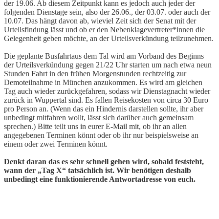
der 19.06. Ab diesem Zeitpunkt kann es jedoch auch jeder der
folgenden Dienstage sein, also der 26.06., der 03.07. oder auch der
10.07. Das hängt davon ab, wieviel Zeit sich der Senat mit der
Urteilsfindung lässt und ob er den Nebenklagevertreter*innen die
Gelegenheit geben möchte, an der Urteilsverkündung teilzunehmen.
Die geplante Busfahrtaus dem Tal wird am Vorband des Beginns
der Urteilsverkündung gegen 21/22 Uhr starten um nach etwa neun
Stunden Fahrt in den frühen Morgenstunden rechtzeitig zur
Demoteilnahme in München anzukommen. Es wird am gleichen
Tag auch wieder zurückgefahren, sodass wir Dienstagnacht wieder
zurück in Wuppertal sind. Es fallen Reisekosten von circa 30 Euro
pro Person an. (Wenn das ein Hindernis darstellen sollte, ihr aber
unbedingt mitfahren wollt, lässt sich darüber auch gemeinsam
sprechen.) Bitte teilt uns in eurer E-Mail mit, ob ihr an allen
angegebenen Terminen könnt oder ob ihr nur beispielsweise an
einem oder zwei Terminen könnt.
Denkt daran das es sehr schnell gehen wird, sobald feststeht,
wann der „Tag X“ tatsächlich ist. Wir benötigen deshalb
unbedingt eine funktionierende Antwortadresse von euch.