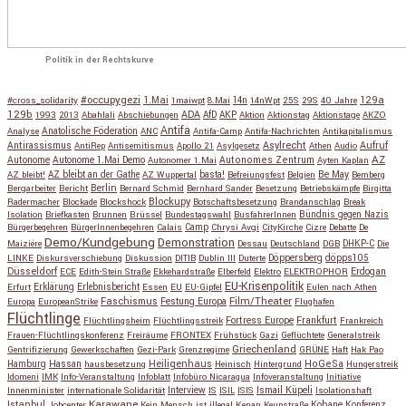
Politik in der Rechtskurve
#occupygezi
1.Mai
129a
#cross_solidarity
1maiwpt
8.Mai
14n
14nWpt
25S
29S
40 Jahre
129b
ADA
1993
2013
Abahlali
Abschiebungen
AfD
AKP
Aktion
Aktionstag
Aktionstage
AKZO
Antifa
Anatolische Föderation
Analyse
ANC
Antifa-Camp
Antifa-Nachrichten
Antikapitalismus
Antirassismus
Asylrecht
Aufruf
AntiRep
Antisemitismus
Apollo 21
Asylgesetz
Athen
Audio
AZ
Autonome
Autonome 1.Mai Demo
Autonomes Zentrum
Autonomer 1.Mai
Ayten Kaplan
Be May
AZ bleibt!
AZ bleibt an der Gathe
AZ Wuppertal
basta!
Befreiungsfest
Belgien
Bemberg
Berlin
Bergarbeiter
Bericht
Bernard Schmid
Bernhard Sander
Besetzung
Betriebskämpfe
Birgitta
Blockupy
Radermacher
Blockade
Blockshock
Botschaftsbesetzung
Brandanschlag
Break
Isolation
Briefkasten
Brunnen
Brüssel
Bundestagswahl
BusfahrerInnen
Bündnis gegen Nazis
Bürgerbegehren
BürgerInnenbegehren
Calais
Camp
Chrysi Avgi
CityKirche
Cizre
Debatte
De
Demo/Kundgebung
Demonstration
Maiziére
Dessau
Deutschland
DGB
DHKP-C
Die
Döppersberg
döpps105
LINKE
Diskursverschiebung
Diskussion
DITIB
Dublin III
Duterte
Düsseldorf
Erdogan
ECE
Edith-Stein Straße
Ekkehardstraße
Elberfeld
Elektro
ELEKTROPHOR
EU-Krisenpolitik
Erfurt
Erklärung
Erlebnisbericht
Essen
EU
EU-Gipfel
Eulen nach Athen
Faschismus
Festung Europa
Film/Theater
Europa
EuropeanStrike
Flughafen
Flüchtlinge
Fortress Europe
Frankfurt
Flüchtlingsheim
Flüchtlingsstreik
Frankreich
Frauen-Flüchtlingskonferenz
Freiräume
FRONTEX
Frühstück
Gazi
Geflüchtete
Generalstreik
Griechenland
Gentrifizierung
Gewerkschaften
Gezi-Park
Grenzregime
GRÜNE
Haft
Hak Pao
Hassan
Heiligenhaus
HoGeSa
Hamburg
hausbesetzung
Heinisch
Hintergrund
Hungerstreik
Idomeni
IMK
Info-Veranstaltung
Infoblatt
Infobüro Nicaragua
Infoveranstaltung
Initiative
Interview
Ismail Küpeli
Innenminister
internationale Solidarität
IS
ISIL
ISIS
Isolationshaft
Karawane
Istanbul
Kobane
Jobcenter
Kein Mensch ist illegal
Kenan
Keupstraße
Konferenz