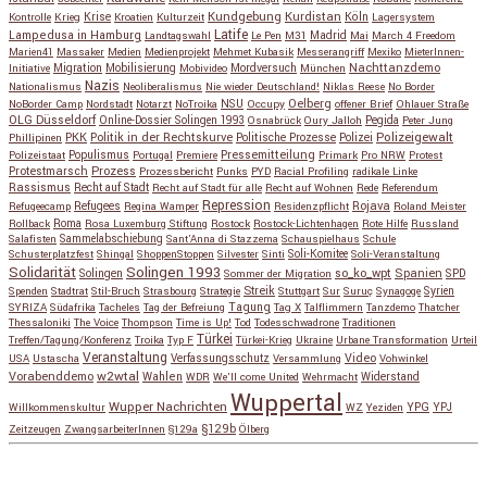
Kundgebung
Kurdistan
Krise
Köln
Kontrolle
Krieg
Kroatien
Kulturzeit
Lagersystem
Latife
Lampedusa in Hamburg
Madrid
Landtagswahl
Le Pen
M31
Mai
March 4 Freedom
Marien41
Massaker
Medien
Medienprojekt
Mehmet Kubasik
Messerangriff
Mexiko
MieterInnen-
Migration
Mobilisierung
Mordversuch
Nachttanzdemo
Initiative
Mobivideo
München
Nazis
Nationalismus
Neoliberalismus
Nie wieder Deutschland!
Niklas Reese
No Border
NSU
Oelberg
NoBorder Camp
Nordstadt
Notarzt
NoTroika
Occupy
offener Brief
Ohlauer Straße
OLG Düsseldorf
Pegida
Online-Dossier Solingen 1993
Osnabrück
Oury Jalloh
Peter Jung
Polizeigewalt
PKK
Politik in der Rechtskurve
Politische Prozesse
Polizei
Phillipinen
Populismus
Pressemitteilung
Polizeistaat
Portugal
Premiere
Primark
Pro NRW
Protest
Protestmarsch
Prozess
Prozessbericht
Punks
PYD
Racial Profiling
radikale Linke
Rassismus
Recht auf Stadt
Recht auf Stadt für alle
Recht auf Wohnen
Rede
Referendum
Repression
Refugees
Rojava
Refugeecamp
Regina Wamper
Residenzpflicht
Roland Meister
Roma
Rollback
Rosa Luxemburg Stiftung
Rostock
Rostock-Lichtenhagen
Rote Hilfe
Russland
Salafisten
Sammelabschiebung
Sant'Anna di Stazzema
Schauspielhaus
Schule
Schusterplatzfest
Shingal
ShoppenStoppen
Silvester
Sinti
Soli-Komitee
Soli-Veranstaltung
Solidarität
Solingen 1993
so_ko_wpt
Solingen
Spanien
SPD
Sommer der Migration
Streik
Spenden
Stadtrat
Stil-Bruch
Strasbourg
Strategie
Stuttgart
Sur
Suruç
Synagoge
Syrien
Tagung
SYRIZA
Südafrika
Tacheles
Tag der Befreiung
Tag X
Talflimmern
Tanzdemo
Thatcher
Thessaloniki
The Voice
Thompson
Time is Up!
Tod
Todesschwadrone
Traditionen
Türkei
Treffen/Tagung/Konferenz
Troika
Typ F
Türkei-Krieg
Ukraine
Urbane Transformation
Urteil
Veranstaltung
Verfassungsschutz
Video
USA
Ustascha
Versammlung
Vohwinkel
w2wtal
Vorabenddemo
Wahlen
Widerstand
WDR
We'll come United
Wehrmacht
Wuppertal
Wupper Nachrichten
YPG
Willkommenskultur
WZ
Yeziden
YPJ
§129b
Zeitzeugen
ZwangsarbeiterInnen
§129a
Ölberg
Copyright © 2026
so_ko_wpt • intervention und selbstbeherrschung
. Alle Rechte vorbehalten.