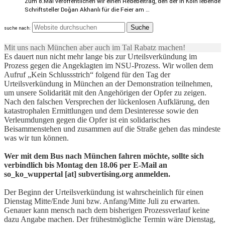
Zum 8.Mai veröf­fent­li­chen wir einen Redebei­trag, den der in Köln lebende
Schrift­steller Doğan Akhanlı für die Feier am …
suche nach:
Mit uns nach München aber auch im Tal Rabatz machen!
Es dauert nun nicht mehr lange bis zur Urteilsverkündung im
Prozess gegen die Angeklagten im NSU-Prozess. Wir wollen dem
Aufruf „Kein Schlussstrich“ folgend für den Tag der
Urteilsverkündung in München an der Demonstration teilnehmen,
um unsere Solidarität mit den Angehörigen der Opfer zu zeigen.
Nach den falschen Versprechen der lückenlosen Aufklärung, den
katastrophalen Ermittlungen und dem Desinteresse sowie den
Verleumdungen gegen die Opfer ist ein solidarisches
Beisammenstehen und zusammen auf die Straße gehen das mindeste
was wir tun können.
Wer mit dem Bus nach München fahren möchte, sollte sich
verbindlich bis Montag den 18.06 per E-Mail an
so_ko_wuppertal [at] subvertising.org anmelden.
Der Beginn der Urteilsverkündung ist wahrscheinlich für einen
Dienstag Mitte/Ende Juni bzw. Anfang/Mitte Juli zu erwarten.
Genauer kann mensch nach dem bisherigen Prozessverlauf keine
dazu Angabe machen. Der frühestmögliche Termin wäre Dienstag,