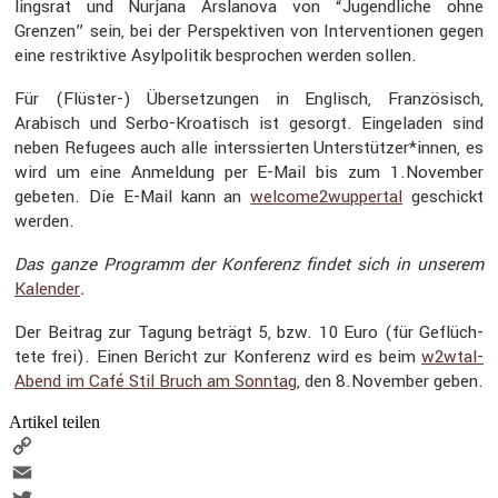
lingsrat und Nurjana Arsla­nova von “Jugend­liche ohne
Grenzen” sein, bei der Perspek­tiven von Inter­ven­tionen gegen
eine restrik­tive Asylpo­litik bespro­chen werden sollen.
Für (Flüster-) Überset­zungen in Englisch, Franzö­sisch,
Arabisch und Serbo-Kroatisch ist gesorgt. Einge­laden sind
neben Refugees auch alle inters­sierten Unterstützer*innen, es
wird um eine Anmel­dung per E-Mail bis zum 1.November
gebeten. Die E-Mail kann an
welcome2wuppertal
geschickt
werden.
Das ganze Programm der Konfe­renz findet sich in unserem
Kalender
.
Der Beitrag zur Tagung beträgt 5, bzw. 10 Euro (für Geflüch­
tete frei). Einen Bericht zur Konfe­renz wird es beim
w2wtal-
Abend im Café Stil Bruch am Sonntag
, den 8.November geben.
Artikel teilen
Copy