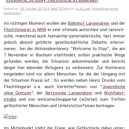
Posted on
28. Oktober 2015
29. April 2018
Autor
so_ko_wpt
Hinterlasse einen
Kommentar
Im richtigen Moment wollen der
Bahnhof Langend­reer
und der
Flücht­lingsrat in
in eine oftmals autori­täre und rassis­ti­
NRW
sche, manchmal auch humanitär-pater­na­lis­ti­sche, fast immer
jedoch absurd geführte gesell­schaft­liche Debatte inter­ve­
nieren : bei der Aktions­kon­fe­renz “Welcome to Stay”, die am
7.November in Bochum statt­findet, sollen prakti­sche Wege
gefunden werden, die Situa­tion ankom­mender und bereits
länger hier lebender Refugees zu verbes­sern. Zur Konfe­renz
einge­laden sind vor allem Menschen, für die der Umgang mit
der Situa­tion Praxis ist : So werden neben Heinz Drucks vom
Flücht­lingsrat u.a. auch Vertreter*innen von “
Jugend­liche
ohne Grenzen
“, der
Netzwerke Langend­reer
und
Wohlfahrt­
straße
und von welcome2wuppertal (w2wtal) zum Treffen
geflüch­teter Menschen und Unterstützer*innen beitragen.
Im Mittel­punkt steht die Frage, wie Geflüch­tete dabei unter­