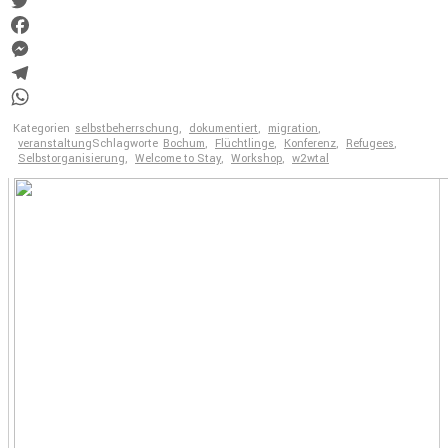
Link
Email
Twitter
Facebook
Messenger
Telegram
WhatsApp
Kategorien
selbstbeherrschung
,
dokumentiert
,
migration
,
veranstaltung
Schlagworte
Bochum
,
Flüchtlinge
,
Konferenz
,
Refugees
,
Selbstorganisierung
,
Welcome to Stay
,
Workshop
,
w2wtal