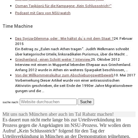
Osman Taşköprü für die Kampagne „Kein Schlussstrich!“
Podcast mit Caro von NSU-watch
Time Machine
Das Syriza-Dilemma, oder : Wie hältst du´s mit dem Staat ?
24. Februar
2015
Ein Beitrag zu „Eulen nach Athen tragen”. Judith Welkmann schreibt
über katego­ri­sche Urteile, links­ra­di­kalen Purismus, über die Macht …
Griechenland - einen Schritt weiter ? Interview.
25. Oktober 2012
Inter­view mit einem in Wuppertal lebenden Ehepaar aus Griechen­land.
Anfang 2012 wurde in Athen ein weiteres Sparpaket beschlossen, …
Von der Willkommenskultur zum Abschiebungswettbewerb
10. Mai 2017
Vorbe­mer­kung Dieser Artikel wurde von einer antiras­sis­ti­schen
Aktivistin geschrieben, die seit Ende der 1990er Jahre Migra­ti­ons­be­we­
gungen und die …
suche nach:
Mit uns nach München aber auch im Tal Rabatz machen!
Es dauert nun nicht mehr lange bis zur Urteilsverkündung im
Prozess gegen die Angeklagten im NSU-Prozess. Wir wollen dem
Aufruf „Kein Schlussstrich“ folgend für den Tag der
Urteilsverkündung in München an der Demonstration teilnehmen,