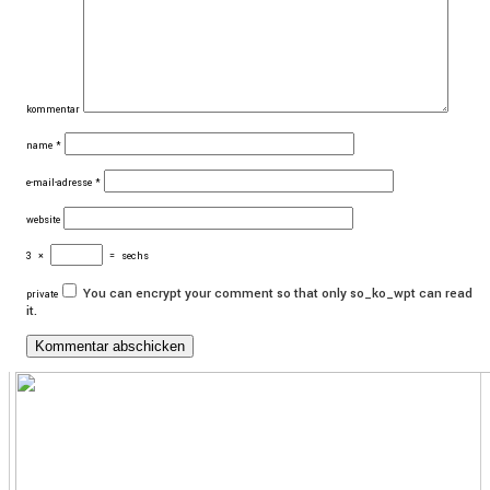
kommentar
name
*
e-mail-adresse
*
website
3
×
=
sechs
You can encrypt your comment so that only so_ko_wpt can read
private
it.