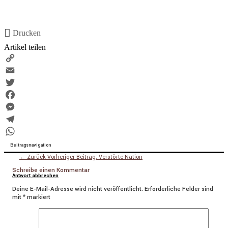
Drucken
Artikel teilen
Copy
Link
Email
Twitter
Facebook
Messenger
Telegram
WhatsApp
Beitragsnavigation
← Zurück
Vorheriger Beitrag:
Verstörte Nation
Schreibe einen Kommentar
Antwort abbrechen
Deine E-Mail-Adresse wird nicht veröffentlicht.
Erforderliche Felder sind
mit
*
markiert