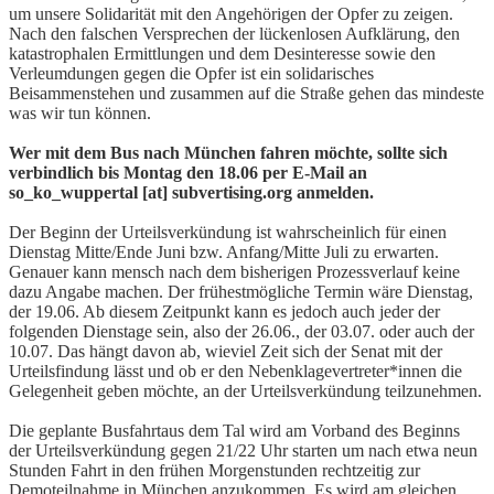
um unsere Solidarität mit den Angehörigen der Opfer zu zeigen.
Nach den falschen Versprechen der lückenlosen Aufklärung, den
katastrophalen Ermittlungen und dem Desinteresse sowie den
Verleumdungen gegen die Opfer ist ein solidarisches
Beisammenstehen und zusammen auf die Straße gehen das mindeste
was wir tun können.
Wer mit dem Bus nach München fahren möchte, sollte sich
verbindlich bis Montag den 18.06 per E-Mail an
so_ko_wuppertal [at] subvertising.org anmelden.
Der Beginn der Urteilsverkündung ist wahrscheinlich für einen
Dienstag Mitte/Ende Juni bzw. Anfang/Mitte Juli zu erwarten.
Genauer kann mensch nach dem bisherigen Prozessverlauf keine
dazu Angabe machen. Der frühestmögliche Termin wäre Dienstag,
der 19.06. Ab diesem Zeitpunkt kann es jedoch auch jeder der
folgenden Dienstage sein, also der 26.06., der 03.07. oder auch der
10.07. Das hängt davon ab, wieviel Zeit sich der Senat mit der
Urteilsfindung lässt und ob er den Nebenklagevertreter*innen die
Gelegenheit geben möchte, an der Urteilsverkündung teilzunehmen.
Die geplante Busfahrtaus dem Tal wird am Vorband des Beginns
der Urteilsverkündung gegen 21/22 Uhr starten um nach etwa neun
Stunden Fahrt in den frühen Morgenstunden rechtzeitig zur
Demoteilnahme in München anzukommen. Es wird am gleichen