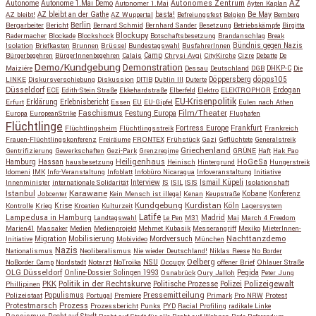
AZ
Autonome
Autonome 1.Mai Demo
Autonomes Zentrum
Autonomer 1.Mai
Ayten Kaplan
Be May
AZ bleibt!
AZ bleibt an der Gathe
AZ Wuppertal
basta!
Befreiungsfest
Belgien
Bemberg
Berlin
Bergarbeiter
Bericht
Bernard Schmid
Bernhard Sander
Besetzung
Betriebskämpfe
Birgitta
Blockupy
Radermacher
Blockade
Blockshock
Botschaftsbesetzung
Brandanschlag
Break
Isolation
Briefkasten
Brunnen
Brüssel
Bundestagswahl
BusfahrerInnen
Bündnis gegen Nazis
Bürgerbegehren
BürgerInnenbegehren
Calais
Camp
Chrysi Avgi
CityKirche
Cizre
Debatte
De
Demo/Kundgebung
Demonstration
Maiziére
Dessau
Deutschland
DGB
DHKP-C
Die
Döppersberg
döpps105
LINKE
Diskursverschiebung
Diskussion
DITIB
Dublin III
Duterte
Düsseldorf
Erdogan
ECE
Edith-Stein Straße
Ekkehardstraße
Elberfeld
Elektro
ELEKTROPHOR
EU-Krisenpolitik
Erfurt
Erklärung
Erlebnisbericht
Essen
EU
EU-Gipfel
Eulen nach Athen
Faschismus
Festung Europa
Film/Theater
Europa
EuropeanStrike
Flughafen
Flüchtlinge
Fortress Europe
Frankfurt
Flüchtlingsheim
Flüchtlingsstreik
Frankreich
Frauen-Flüchtlingskonferenz
Freiräume
FRONTEX
Frühstück
Gazi
Geflüchtete
Generalstreik
Griechenland
Gentrifizierung
Gewerkschaften
Gezi-Park
Grenzregime
GRÜNE
Haft
Hak Pao
Hassan
Heiligenhaus
HoGeSa
Hamburg
hausbesetzung
Heinisch
Hintergrund
Hungerstreik
Idomeni
IMK
Info-Veranstaltung
Infoblatt
Infobüro Nicaragua
Infoveranstaltung
Initiative
Interview
Ismail Küpeli
Innenminister
internationale Solidarität
IS
ISIL
ISIS
Isolationshaft
Karawane
Istanbul
Kobane
Jobcenter
Kein Mensch ist illegal
Kenan
Keupstraße
Konferenz
Kundgebung
Kurdistan
Krise
Köln
Kontrolle
Krieg
Kroatien
Kulturzeit
Lagersystem
Latife
Lampedusa in Hamburg
Madrid
Landtagswahl
Le Pen
M31
Mai
March 4 Freedom
Marien41
Massaker
Medien
Medienprojekt
Mehmet Kubasik
Messerangriff
Mexiko
MieterInnen-
Migration
Mobilisierung
Mordversuch
Nachttanzdemo
Initiative
Mobivideo
München
Nazis
Nationalismus
Neoliberalismus
Nie wieder Deutschland!
Niklas Reese
No Border
NSU
Oelberg
NoBorder Camp
Nordstadt
Notarzt
NoTroika
Occupy
offener Brief
Ohlauer Straße
OLG Düsseldorf
Pegida
Online-Dossier Solingen 1993
Osnabrück
Oury Jalloh
Peter Jung
Polizeigewalt
PKK
Politik in der Rechtskurve
Politische Prozesse
Polizei
Phillipinen
Populismus
Pressemitteilung
Polizeistaat
Portugal
Premiere
Primark
Pro NRW
Protest
Protestmarsch
Prozess
Prozessbericht
Punks
PYD
Racial Profiling
radikale Linke