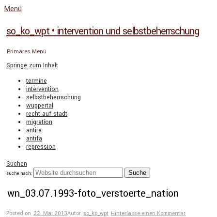
Menü
so_ko_wpt • intervention und selbstbeherrschung
Primäres Menü
Springe zum Inhalt
termine
intervention
selbstbeherrschung
wuppertal
recht auf stadt
migration
antira
antifa
repression
Suchen
suche nach:
wn_03.07.1993-foto_verstoerte_nation
Posted on
22. Mai 2013
Autor
so_ko_wpt
Hinterlasse einen Kommentar