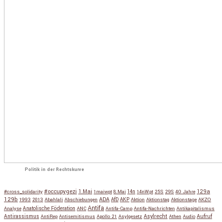
Politik in der Rechtskurve
#occupygezi
1.Mai
129a
#cross_solidarity
1maiwpt
8.Mai
14n
14nWpt
25S
29S
40 Jahre
129b
ADA
1993
2013
Abahlali
Abschiebungen
AfD
AKP
Aktion
Aktionstag
Aktionstage
AKZO
Antifa
Anatolische Föderation
Analyse
ANC
Antifa-Camp
Antifa-Nachrichten
Antikapitalismus
Antirassismus
Asylrecht
Aufruf
AntiRep
Antisemitismus
Apollo 21
Asylgesetz
Athen
Audio