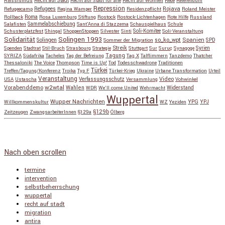
Rassismus
Recht auf Stadt
Recht auf Stadt für alle
Recht auf Wohnen
Rede
Referendum
Repression
Refugees
Rojava
Refugeecamp
Regina Wamper
Residenzpflicht
Roland Meister
Roma
Rollback
Rosa Luxemburg Stiftung
Rostock
Rostock-Lichtenhagen
Rote Hilfe
Russland
Salafisten
Sammelabschiebung
Sant'Anna di Stazzema
Schauspielhaus
Schule
Schusterplatzfest
Shingal
ShoppenStoppen
Silvester
Sinti
Soli-Komitee
Soli-Veranstaltung
Solidarität
Solingen 1993
so_ko_wpt
Solingen
Spanien
SPD
Sommer der Migration
Streik
Spenden
Stadtrat
Stil-Bruch
Strasbourg
Strategie
Stuttgart
Sur
Suruç
Synagoge
Syrien
Tagung
SYRIZA
Südafrika
Tacheles
Tag der Befreiung
Tag X
Talflimmern
Tanzdemo
Thatcher
Thessaloniki
The Voice
Thompson
Time is Up!
Tod
Todesschwadrone
Traditionen
Türkei
Treffen/Tagung/Konferenz
Troika
Typ F
Türkei-Krieg
Ukraine
Urbane Transformation
Urteil
Veranstaltung
Verfassungsschutz
Video
USA
Ustascha
Versammlung
Vohwinkel
w2wtal
Vorabenddemo
Wahlen
Widerstand
WDR
We'll come United
Wehrmacht
Wuppertal
Wupper Nachrichten
YPG
Willkommenskultur
WZ
Yeziden
YPJ
§129b
Zeitzeugen
ZwangsarbeiterInnen
§129a
Ölberg
Copyright © 2026
so_ko_wpt • intervention und selbstbeherrschung
. Alle Rechte vorbehalten.
Catch Base nach
Catch Themes
Nach oben scrollen
termine
intervention
selbstbeherrschung
wuppertal
recht auf stadt
migration
antira