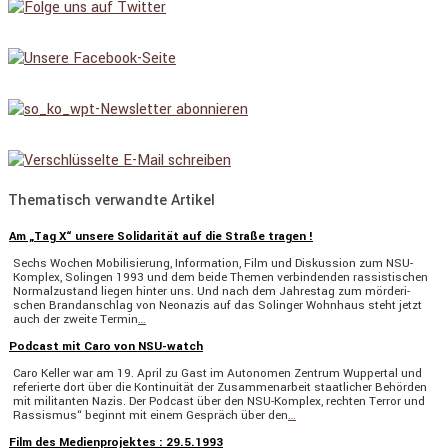
Thematisch verwandte Artikel
Am „Tag X“ unsere Solidarität auf die Straße tragen !
Sechs Wochen Mobili­sie­rung, Infor­ma­tion, Film und Diskus­sion zum NSU-
Komplex, Solingen 1993 und dem beide Themen verbin­denden rassis­ti­schen
Normal­zu­stand liegen hinter uns. Und nach dem Jahrestag zum mörde­ri­
schen Brand­an­schlag von Neonazis auf das Solinger Wohnhaus steht jetzt
auch der zweite Termin
…
Podcast mit Caro von NSU-watch
Caro Keller war am 19. April zu Gast im Autonomen Zentrum Wuppertal und
referierte dort über die Konti­nuität der Zusam­men­ar­beit staat­li­cher Behörden
mit militanten Nazis. Der Podcast über den NSU-Komplex, rechten Terror und
Rassismus“ beginnt mit einem Gespräch über den
…
Film des Medienprojektes : 29.5.1993