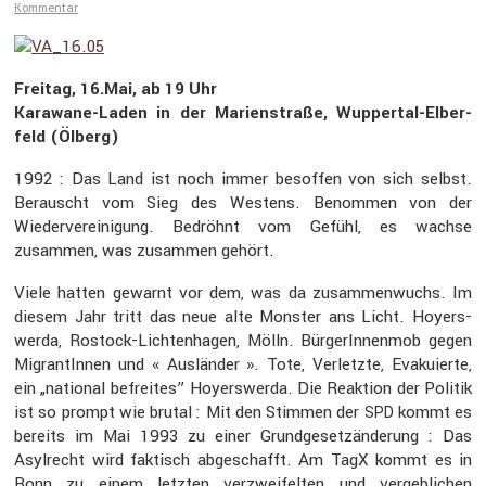
Kommentar
Freitag, 16.Mai, ab 19 Uhr
Karawane-Laden in der Marien­straße, Wuppertal-Elber­
feld (Ölberg)
1992 : Das Land ist noch immer besoffen von sich selbst.
Berauscht vom Sieg des Westens. Benommen von der
Wieder­ver­ei­ni­gung. Bedröhnt vom Gefühl, es wachse
zusammen, was zusammen gehört.
Viele hatten gewarnt vor dem, was da zusam­men­wuchs. Im
diesem Jahr tritt das neue alte Monster ans Licht. Hoyers­
werda, Rostock-Lichten­hagen, Mölln. Bürger­In­nenmob gegen
Migran­tInnen und « Ausländer ». Tote, Verletzte, Evaku­ierte,
ein „national befreites” Hoyers­werda. Die Reaktion der Politik
ist so prompt wie brutal : Mit den Stimmen der
kommt es
SPD
bereits im Mai 1993 zu einer Grund­ge­setz­än­de­rung : Das
Asylrecht wird faktisch abgeschafft. Am TagX kommt es in
Bonn zu einem letzten verzwei­felten und vergeb­li­chen