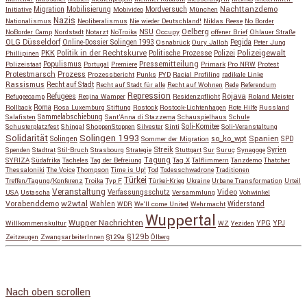
Migration
Mobilisierung
Mordversuch
Nachttanzdemo
Initiative
Mobivideo
München
Nazis
Nationalismus
Neoliberalismus
Nie wieder Deutschland!
Niklas Reese
No Border
NSU
Oelberg
NoBorder Camp
Nordstadt
Notarzt
NoTroika
Occupy
offener Brief
Ohlauer Straße
OLG Düsseldorf
Pegida
Online-Dossier Solingen 1993
Osnabrück
Oury Jalloh
Peter Jung
Polizeigewalt
PKK
Politik in der Rechtskurve
Politische Prozesse
Polizei
Phillipinen
Populismus
Pressemitteilung
Polizeistaat
Portugal
Premiere
Primark
Pro NRW
Protest
Protestmarsch
Prozess
Prozessbericht
Punks
PYD
Racial Profiling
radikale Linke
Rassismus
Recht auf Stadt
Recht auf Stadt für alle
Recht auf Wohnen
Rede
Referendum
Repression
Refugees
Rojava
Refugeecamp
Regina Wamper
Residenzpflicht
Roland Meister
Roma
Rollback
Rosa Luxemburg Stiftung
Rostock
Rostock-Lichtenhagen
Rote Hilfe
Russland
Salafisten
Sammelabschiebung
Sant'Anna di Stazzema
Schauspielhaus
Schule
Schusterplatzfest
Shingal
ShoppenStoppen
Silvester
Sinti
Soli-Komitee
Soli-Veranstaltung
Solidarität
Solingen 1993
so_ko_wpt
Solingen
Spanien
SPD
Sommer der Migration
Streik
Spenden
Stadtrat
Stil-Bruch
Strasbourg
Strategie
Stuttgart
Sur
Suruç
Synagoge
Syrien
Tagung
SYRIZA
Südafrika
Tacheles
Tag der Befreiung
Tag X
Talflimmern
Tanzdemo
Thatcher
Thessaloniki
The Voice
Thompson
Time is Up!
Tod
Todesschwadrone
Traditionen
Türkei
Treffen/Tagung/Konferenz
Troika
Typ F
Türkei-Krieg
Ukraine
Urbane Transformation
Urteil
Veranstaltung
Verfassungsschutz
Video
USA
Ustascha
Versammlung
Vohwinkel
w2wtal
Vorabenddemo
Wahlen
Widerstand
WDR
We'll come United
Wehrmacht
Wuppertal
Wupper Nachrichten
YPG
Willkommenskultur
WZ
Yeziden
YPJ
§129b
Zeitzeugen
ZwangsarbeiterInnen
§129a
Ölberg
Copyright © 2026
so_ko_wpt • intervention und selbstbeherrschung
. Alle Rechte vorbehalten.
Catch Base nach
Catch Themes
Nach oben scrollen