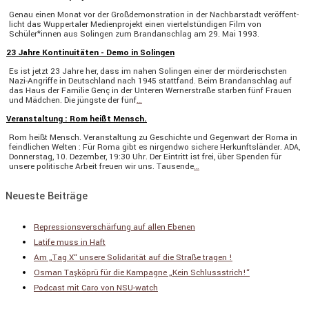
Genau einen Monat vor der Großde­mons­tra­tion in der Nachbar­stadt veröf­fent­
licht das Wupper­taler Medien­pro­jekt einen viertel­stün­digen Film von
Schüler*innen aus Solingen zum Brand­an­schlag am 29. Mai 1993.
23 Jahre Kontinuitäten - Demo in Solingen
Es ist jetzt 23 Jahre her, dass im nahen Solingen einer der mörde­rischsten
Nazi-Angriffe in Deutsch­land nach 1945 statt­fand. Beim Brand­an­schlag auf
das Haus der Familie Genç in der Unteren Werner­straße starben fünf Frauen
und Mädchen. Die jüngste der fünf
…
Veranstaltung : Rom heißt Mensch.
Rom heißt Mensch. Veran­stal­tung zu Geschichte und Gegen­wart der Roma in
feind­lichen Welten : Für Roma gibt es nirgendwo sichere Herkunfts­länder.
,
ADA
Donnerstag, 10. Dezember, 19:30 Uhr. Der Eintritt ist frei, über Spenden für
unsere politi­sche Arbeit freuen wir uns. Tausende
…
Neueste Beiträge
Repressionsverschärfung auf allen Ebenen
Latife muss in Haft
Am „Tag X“ unsere Solidarität auf die Straße tragen !
Osman Taşköprü für die Kampagne „Kein Schlussstrich!“
Podcast mit Caro von NSU-watch