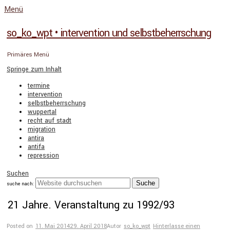
Menü
so_ko_wpt • intervention und selbstbeherrschung
Primäres Menü
Springe zum Inhalt
termine
intervention
selbstbeherrschung
wuppertal
recht auf stadt
migration
antira
antifa
repression
Suchen
suche nach:
21 Jahre. Veranstaltung zu 1992/93
Posted on
11. Mai 2014
29. April 2018
Autor
so_ko_wpt
Hinterlasse einen