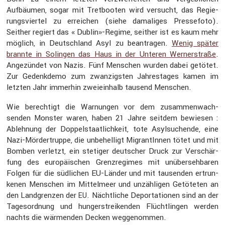
Aufbäumen, sogar mit Tretbooten wird versucht, das Regie­
rungs­viertel zu errei­chen (siehe damaliges Presse­foto).
Seither regiert das « Dublin»-Regime, seither ist es kaum mehr
möglich, in Deutsch­land Asyl zu beantragen.
Wenig später
brannte in Solingen das Haus in der Unteren Werner­straße
.
Angezündet von Nazis. Fünf Menschen wurden dabei getötet.
Zur Gedenk­demo zum zwanzigsten Jahres­tages kamen im
letzten Jahr immerhin zweiein­halb tausend Menschen.
Wie berech­tigt die Warnungen vor dem zusam­men­wach­
senden Monster waren, haben 21 Jahre seitdem bewiesen :
Ableh­nung der Doppel­staat­lich­keit, tote Asylsu­chende, eine
Nazi-Mörder­truppe, die unbehel­ligt Migran­tInnen tötet und mit
Bomben verletzt, ein stetiger deutscher Druck zur Verschär­
fung des europäi­schen Grenz­re­gimes mit unüber­seh­baren
Folgen für die südli­chen EU-Länder und mit tausenden ertrun­
kenen Menschen im Mittel­meer und unzäh­ligen Getöteten an
den Landgrenzen der
. Nächt­liche Depor­ta­tionen sind an der
EU
Tages­ord­nung und hunger­strei­kenden Flücht­lingen werden
nachts die wärmenden Decken wegge­nommen.