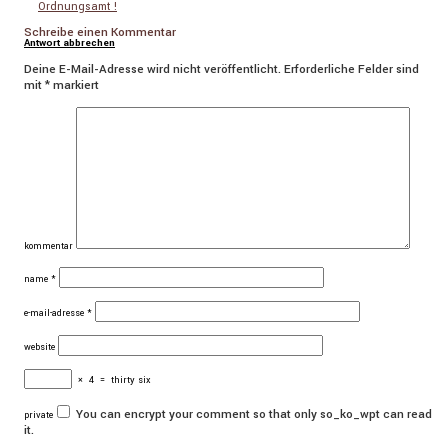
Ordnungsamt !
Schreibe einen Kommentar
Antwort abbrechen
Deine E-Mail-Adresse wird nicht veröffentlicht.
Erforderliche Felder sind
mit
*
markiert
kommentar
name
*
e-mail-adresse
*
website
×
4
=
thirty six
You can encrypt your comment so that only so_ko_wpt can read
private
it.