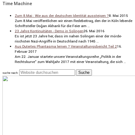
Time Machine
Zum 8.Mai : Wie aus der deutschen Identität aussteigen ?
8. Mai 2015
Zum 8.Mai veröf­fent­li­chen wir einen Redebei­trag, den der in Köln lebende
Schrift­steller Doğan Akhanlı für die Feier am …
23 Jahre Kontinuitäten - Demo in Solingen
26. Mai 2016
Es ist jetzt 23 Jahre her, dass im nahen Solingen einer der mörde­
rischsten Nazi-Angriffe in Deutsch­land nach 1945 …
Aus Dutertes Phantasma lernen ? Veranstaltungsbericht Teil 2
16.
Februar 2017
Am 22. Januar startete unsere Veran­stal­tungs­reihe „Politik in der
Rechts­kurve“ zum Wahljahr 2017 mit einer Veran­stal­tung, die sich …
suche nach: