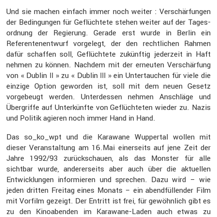
Und sie machen einfach immer noch weiter : Verschär­fungen
der Bedin­gungen für Geflüch­tete stehen weiter auf der Tages­
ord­nung der Regie­rung. Gerade erst wurde in Berlin ein
Referen­ten­ent­wurf vorge­legt, der den recht­li­chen Rahmen
dafür schaffen soll, Geflüch­tete zukünftig jeder­zeit in Haft
nehmen zu können. Nachdem mit der erneuten Verschär­fung
von « Dublin
» zu « Dublin
» ein Unter­tau­chen für viele die
II
III
einzige Option geworden ist, soll mit dem neuen Gesetz
vorge­beugt werden. Unter­dessen nehmen Anschläge und
Übergriffe auf Unter­künfte von Geflüch­teten wieder zu. Nazis
und Politik agieren noch immer Hand in Hand.
Das so_ko_wpt und die Karawane Wuppertal wollen mit
dieser Veran­stal­tung am 16.Mai einer­seits auf jene Zeit der
Jahre 1992/93 zurück­schauen, als das Monster für alle
sichtbar wurde, anderer­seits aber auch über die aktuellen
Entwick­lungen infor­mieren und sprechen. Dazu wird – wie
jeden dritten Freitag eines Monats – ein abend­fül­lender Film
mit Vorfilm gezeigt. Der Entritt ist frei, für gewöhn­lich gibt es
zu den Kinoabenden im Karawane-Laden auch etwas zu