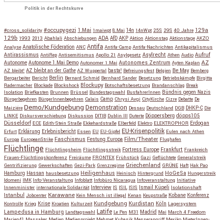
Politik in der Rechtskurve
#occupygezi
1.Mai
129a
#cross_solidarity
1maiwpt
8.Mai
14n
14nWpt
25S
29S
40 Jahre
129b
ADA
1993
2013
Abahlali
Abschiebungen
AfD
AKP
Aktion
Aktionstag
Aktionstage
AKZO
Antifa
Anatolische Föderation
Analyse
ANC
Antifa-Camp
Antifa-Nachrichten
Antikapitalismus
Antirassismus
Asylrecht
Aufruf
AntiRep
Antisemitismus
Apollo 21
Asylgesetz
Athen
Audio
AZ
Autonome
Autonome 1.Mai Demo
Autonomes Zentrum
Autonomer 1.Mai
Ayten Kaplan
Be May
AZ bleibt!
AZ bleibt an der Gathe
AZ Wuppertal
basta!
Befreiungsfest
Belgien
Bemberg
Berlin
Bergarbeiter
Bericht
Bernard Schmid
Bernhard Sander
Besetzung
Betriebskämpfe
Birgitta
Blockupy
Radermacher
Blockade
Blockshock
Botschaftsbesetzung
Brandanschlag
Break
Isolation
Briefkasten
Brunnen
Brüssel
Bundestagswahl
BusfahrerInnen
Bündnis gegen Nazis
Bürgerbegehren
BürgerInnenbegehren
Calais
Camp
Chrysi Avgi
CityKirche
Cizre
Debatte
De
Demo/Kundgebung
Demonstration
Maiziére
Dessau
Deutschland
DGB
DHKP-C
Die
Döppersberg
döpps105
LINKE
Diskursverschiebung
Diskussion
DITIB
Dublin III
Duterte
Düsseldorf
Erdogan
ECE
Edith-Stein Straße
Ekkehardstraße
Elberfeld
Elektro
ELEKTROPHOR
EU-Krisenpolitik
Erfurt
Erklärung
Erlebnisbericht
Essen
EU
EU-Gipfel
Eulen nach Athen
Faschismus
Festung Europa
Film/Theater
Europa
EuropeanStrike
Flughafen
Flüchtlinge
Fortress Europe
Frankfurt
Flüchtlingsheim
Flüchtlingsstreik
Frankreich
Frauen-Flüchtlingskonferenz
Freiräume
FRONTEX
Frühstück
Gazi
Geflüchtete
Generalstreik
Griechenland
Gentrifizierung
Gewerkschaften
Gezi-Park
Grenzregime
GRÜNE
Haft
Hak Pao
Hassan
Heiligenhaus
HoGeSa
Hamburg
hausbesetzung
Heinisch
Hintergrund
Hungerstreik
Idomeni
IMK
Info-Veranstaltung
Infoblatt
Infobüro Nicaragua
Infoveranstaltung
Initiative
Interview
Ismail Küpeli
Innenminister
internationale Solidarität
IS
ISIL
ISIS
Isolationshaft
Karawane
Istanbul
Kobane
Jobcenter
Kein Mensch ist illegal
Kenan
Keupstraße
Konferenz
Kundgebung
Kurdistan
Krise
Köln
Kontrolle
Krieg
Kroatien
Kulturzeit
Lagersystem
Latife
Lampedusa in Hamburg
Madrid
Landtagswahl
Le Pen
M31
Mai
March 4 Freedom
Marien41
Massaker
Medien
Medienprojekt
Mehmet Kubasik
Messerangriff
Mexiko
MieterInnen-