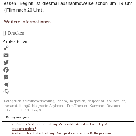
essen. Beginn ist diesmal ausnahms­weise schon um 19 Uhr
(Film nach 20 Uhr).
Weitere Infor­ma­tionen
Drucken
Artikel teilen
Copy
Link
Email
Twitter
Facebook
Messenger
Telegram
WhatsApp
Kategorien
selbstbeherrschung
,
antira
,
migration
,
wuppertal
,
soli-komitee
,
veranstaltung
Schlagworte
Asylrecht
,
Film/Theater
,
Karwane
,
Revision
,
Solingen 1993
,
Tag X
Beitragsnavigation
← Zurück
Vorheriger Beitrag:
Verstärkte Arbeit notwendig. Wir
müssen reden !
Weiter →
Nächster Beitrag:
Das geht raus an die Kollegen vom