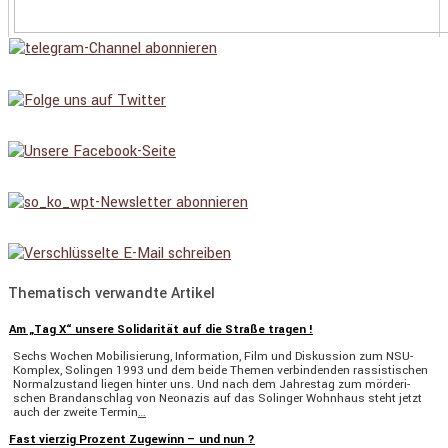
Thematisch verwandte Artikel
Am „Tag X“ unsere Solidarität auf die Straße tragen !
Sechs Wochen Mobili­sie­rung, Infor­ma­tion, Film und Diskus­sion zum NSU-
Komplex, Solingen 1993 und dem beide Themen verbin­denden rassis­ti­schen
Normal­zu­stand liegen hinter uns. Und nach dem Jahrestag zum mörde­ri­
schen Brand­an­schlag von Neonazis auf das Solinger Wohnhaus steht jetzt
auch der zweite Termin
…
Fast vierzig Prozent Zugewinn – und nun ?