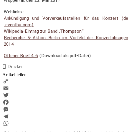
Wuppertal, den 23. Mai 2017
Weblinks :
Ankün­di­gung und Vorver­kaufs­stellen für das Konzert (de​
.eventbu​.com)
Wikipedia-Eintrag zur Band „Thompson”
&
Recherche
Aktion Berlin im Vorfeld der Konzert­ab­sagen
2014
Offener Brief 4.6
(Download als pdf-Datei)
Drucken
Artikel teilen
Copy
Link
Email
Twitter
Facebook
Messenger
Telegram
WhatsApp