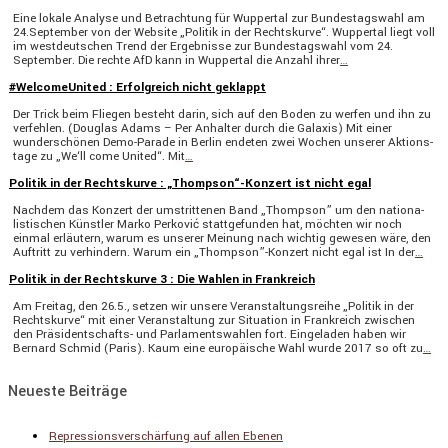
Eine lokale Analyse und Betrach­tung für Wuppertal zur Bundes­tags­wahl am
24.September von der Website „Politik in der Rechts­kurve“. Wuppertal liegt voll
im westdeut­schen Trend der Ergeb­nisse zur Bundes­tags­wahl vom 24.
September. Die rechte AfD kann in Wuppertal die Anzahl ihrer
…
#WelcomeUnited : Erfolgreich nicht geklappt
Der Trick beim Fliegen besteht darin, sich auf den Boden zu werfen und ihn zu
verfehlen. (Douglas Adams – Per Anhalter durch die Galaxis) Mit einer
wunder­schönen Demo-Parade in Berlin endeten zwei Wochen unserer Aktions­
tage zu „We‘ll come United“. Mit
…
Politik in der Rechtskurve : „Thompson“-Konzert ist nicht egal
Nachdem das Konzert der umstrit­tenen Band „Thompson” um den natio­na­
lis­ti­schen Künstler Marko Perković statt­ge­funden hat, möchten wir noch
einmal erläu­tern, warum es unserer Meinung nach wichtig gewesen wäre, den
Auftritt zu verhin­dern. Warum ein „Thompson”-Konzert nicht egal ist In der
…
Politik in der Rechtskurve 3 : Die Wahlen in Frankreich
Am Freitag, den 26.5., setzen wir unsere Veran­stal­tungs­reihe „Politik in der
Rechts­kurve“ mit einer Veran­stal­tung zur Situa­tion in Frank­reich zwischen
den Präsi­­den­t­­schafts- und Parla­ments­wahlen fort. Einge­laden haben wir
Bernard Schmid (Paris). Kaum eine europäi­sche Wahl wurde 2017 so oft zu
…
Neueste Beiträge
Repressionsverschärfung auf allen Ebenen