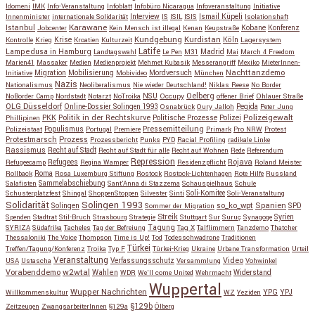
Idomeni
IMK
Info-Veranstaltung
Infoblatt
Infobüro Nicaragua
Infoveranstaltung
Initiative
Interview
Ismail Küpeli
Innenminister
internationale Solidarität
IS
ISIL
ISIS
Isolationshaft
Karawane
Istanbul
Kobane
Jobcenter
Kein Mensch ist illegal
Kenan
Keupstraße
Konferenz
Kundgebung
Kurdistan
Krise
Köln
Kontrolle
Krieg
Kroatien
Kulturzeit
Lagersystem
Latife
Lampedusa in Hamburg
Madrid
Landtagswahl
Le Pen
M31
Mai
March 4 Freedom
Marien41
Massaker
Medien
Medienprojekt
Mehmet Kubasik
Messerangriff
Mexiko
MieterInnen-
Migration
Mobilisierung
Mordversuch
Nachttanzdemo
Initiative
Mobivideo
München
Nazis
Nationalismus
Neoliberalismus
Nie wieder Deutschland!
Niklas Reese
No Border
NSU
Oelberg
NoBorder Camp
Nordstadt
Notarzt
NoTroika
Occupy
offener Brief
Ohlauer Straße
OLG Düsseldorf
Pegida
Online-Dossier Solingen 1993
Osnabrück
Oury Jalloh
Peter Jung
Polizeigewalt
PKK
Politik in der Rechtskurve
Politische Prozesse
Polizei
Phillipinen
Populismus
Pressemitteilung
Polizeistaat
Portugal
Premiere
Primark
Pro NRW
Protest
Protestmarsch
Prozess
Prozessbericht
Punks
PYD
Racial Profiling
radikale Linke
Rassismus
Recht auf Stadt
Recht auf Stadt für alle
Recht auf Wohnen
Rede
Referendum
Repression
Refugees
Rojava
Refugeecamp
Regina Wamper
Residenzpflicht
Roland Meister
Roma
Rollback
Rosa Luxemburg Stiftung
Rostock
Rostock-Lichtenhagen
Rote Hilfe
Russland
Salafisten
Sammelabschiebung
Sant'Anna di Stazzema
Schauspielhaus
Schule
Schusterplatzfest
Shingal
ShoppenStoppen
Silvester
Sinti
Soli-Komitee
Soli-Veranstaltung
Solidarität
Solingen 1993
so_ko_wpt
Solingen
Spanien
SPD
Sommer der Migration
Streik
Spenden
Stadtrat
Stil-Bruch
Strasbourg
Strategie
Stuttgart
Sur
Suruç
Synagoge
Syrien
Tagung
SYRIZA
Südafrika
Tacheles
Tag der Befreiung
Tag X
Talflimmern
Tanzdemo
Thatcher
Thessaloniki
The Voice
Thompson
Time is Up!
Tod
Todesschwadrone
Traditionen
Türkei
Treffen/Tagung/Konferenz
Troika
Typ F
Türkei-Krieg
Ukraine
Urbane Transformation
Urteil
Veranstaltung
Verfassungsschutz
Video
USA
Ustascha
Versammlung
Vohwinkel
w2wtal
Vorabenddemo
Wahlen
Widerstand
WDR
We'll come United
Wehrmacht
Wuppertal
Wupper Nachrichten
YPG
Willkommenskultur
WZ
Yeziden
YPJ
§129b
Zeitzeugen
ZwangsarbeiterInnen
§129a
Ölberg