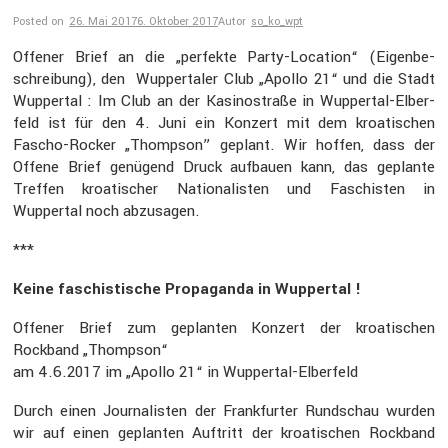
Posted on
26. Mai 2017
6. Oktober 2017
Autor
so_ko_wpt
Offener Brief an die „perfekte Party-Location“ (Eigen­be­
schrei­bung), den Wupper­taler Club „Apollo 21“ und die Stadt
Wuppertal : Im Club an der Kasino­straße in Wuppertal-Elber­
feld ist für den 4. Juni ein Konzert mit dem kroati­schen
Fascho-Rocker „Thompson” geplant. Wir hoffen, dass der
Offene Brief genügend Druck aufbauen kann, das geplante
Treffen kroati­scher Natio­na­listen und Faschisten in
Wuppertal noch abzusagen.
***
Keine faschis­ti­sche Propa­ganda in Wuppertal !
Offener Brief zum geplanten Konzert der kroati­schen
Rockband „Thompson“
am 4.6.2017 im „Apollo 21“ in Wuppertal-Elber­feld
Durch einen Journa­listen der Frank­furter Rundschau wurden
wir auf einen geplanten Auftritt der kroati­schen Rockband