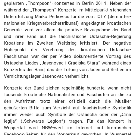
geplanten „Thompson“-Konzertes in Berlin 2014. Neben der
während der „Thompson“-Konzerte im Mittel­punkt stehenden
Unter­stüt­zung Marko Perko­vics für die vom
(dem inter­
ICTY
na­tio­nalen Kriegs­ver­bre­cher­tri­bunal) angeklagten kroati­schen
Generäle, wird vor allem die positive Bezug­nahme der Band
und ihrer Fans auf die faschis­ti­sche Ustascha-Regie­rung
Kroatiens im Zweiten Weltkrieg kriti­siert. Der negative
Höhepunkt der Vereh­rung des kroati­schen Ustascha-
Faschismus war der per Video dokumen­tierte Vortrag des
Ustascha-Liedes „Jasen­ovac i Gradiška Stara“ während eines
Konzertes der Band, das die Tötung von Juden und Serben im
Vernich­tungs­lager Jasen­ovac verherr­licht.
Konzerte der Band ziehen regel­mäßig hunderte, wenn nicht
tausende kroati­sche Natio­na­listen und Faschisten an, die zu
den Auftritten trotz einer offiziell durch die Musiker
geäußerten Bitte zum Verzicht auf faschis­ti­sche Symbolik
immer wieder auch Symbole der Ustascha oder der „Crna
legija“ („Schwarze Legion“) tragen. Für das Konzert in
Wuppertal wird NRW-weit im Internet auf kroati­schen
Facebook-Seiten für den Vorver­kauf geworben. In Wuppertal