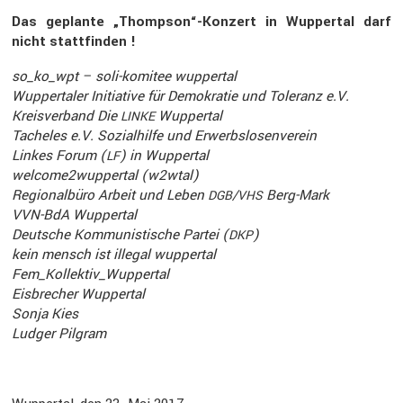
Das geplante „Thompson“-Konzert in Wuppertal darf
nicht statt­finden !
so_ko_wpt – soli-komitee wuppertal
Wupper­taler Initia­tive für Demokratie und Toleranz e.V.
Kreis­ver­band Die
Wuppertal
LINKE
Tacheles e.V. Sozial­hilfe und Erwerbs­lo­sen­verein
Linkes Forum (
) in Wuppertal
LF
welcome2wuppertal (w2wtal)
Regio­nal­büro Arbeit und Leben
/
Berg-Mark
DGB
VHS
VVN-BdA Wuppertal
Deutsche Kommu­nis­ti­sche Partei (
)
DKP
kein mensch ist illegal wuppertal
Fem_Kollektiv_Wuppertal
Eisbre­cher Wuppertal
Sonja Kies
Ludger Pilgram