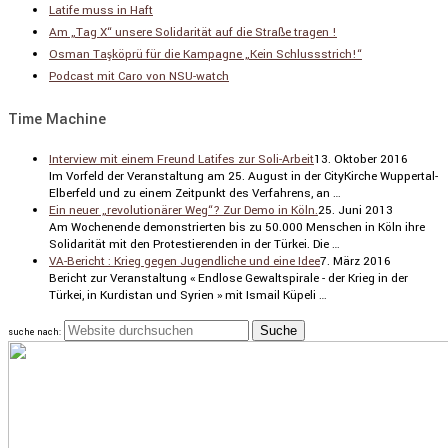
Latife muss in Haft
Am „Tag X“ unsere Solidarität auf die Straße tragen !
Osman Taşköprü für die Kampagne „Kein Schlussstrich!“
Podcast mit Caro von NSU-watch
Time Machine
Interview mit einem Freund Latifes zur Soli-Arbeit
13. Oktober 2016
Im Vorfeld der Veran­stal­tung am 25. August in der CityKirche Wuppertal-
Elber­feld und zu einem Zeitpunkt des Verfah­rens, an …
Ein neuer „revolutionärer Weg“? Zur Demo in Köln.
25. Juni 2013
Am Wochen­ende demons­trierten bis zu 50.000 Menschen in Köln ihre
Solida­rität mit den Protes­tie­renden in der Türkei. Die …
VA-Bericht : Krieg gegen Jugendliche und eine Idee
7. März 2016
Bericht zur Veran­stal­tung « Endlose Gewalt­spi­rale - der Krieg in der
Türkei, in Kurdi­stan und Syrien » mit Ismail Küpeli …
suche nach: