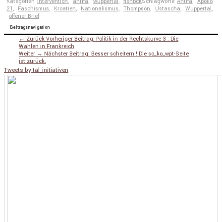
Kategorien
intervention
,
antifa
,
wuppertal
,
flshbck
Schlagworte
Antifa
,
Apollo
21
,
Faschismus
,
Kroatien
,
Nationalismus
,
Thompson
,
Ustascha
,
Wuppertal
,
offener Brief
Beitragsnavigation
← Zurück
Vorheriger Beitrag:
Politik in der Rechtskurve 3 : Die
Wahlen in Frankreich
Weiter →
Nächster Beitrag:
Besser scheitern ! Die so_ko_wpt-Seite
ist zurück.
Tweets by tal_initiativen