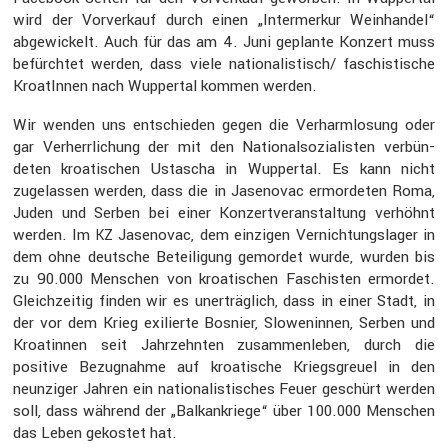
wird der Vorver­kauf durch einen „Inter­merkur Weinhandel“
abgewi­ckelt. Auch für das am 4. Juni geplante Konzert muss
befürchtet werden, dass viele nationalistisch/ faschis­ti­sche
KroatInnen nach Wuppertal kommen werden.
Wir wenden uns entschieden gegen die Verharm­lo­sung oder
gar Verherr­li­chung der mit den Natio­nal­so­zia­listen verbün­
deten kroati­schen Ustascha in Wuppertal. Es kann nicht
zugelassen werden, dass die in Jasen­ovac ermor­deten Roma,
Juden und Serben bei einer Konzert­ver­an­stal­tung verhöhnt
werden. Im
Jasen­ovac, dem einzigen Vernich­tungs­lager in
KZ
dem ohne deutsche Betei­li­gung gemordet wurde, wurden bis
zu 90.000 Menschen von kroati­schen Faschisten ermordet.
Gleich­zeitig finden wir es unerträg­lich, dass in einer Stadt, in
der vor dem Krieg exilierte Bosnier, Slowe­ninnen, Serben und
Kroatinnen seit Jahrzehnten zusam­men­leben, durch die
positive Bezug­nahme auf kroati­sche Kriegs­greuel in den
neunziger Jahren ein natio­na­lis­ti­sches Feuer geschürt werden
soll, dass während der „Balkan­kriege“ über 100.000 Menschen
das Leben gekostet hat.