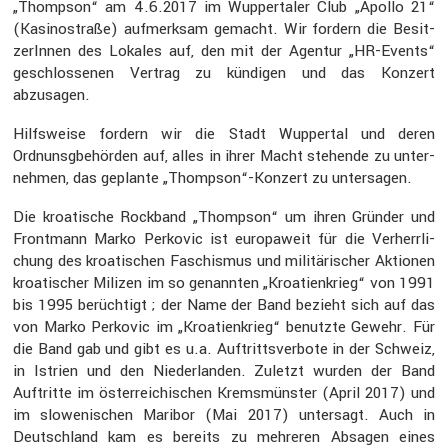
„Thompson“ am 4.6.2017 im Wupper­taler Club „Apollo 21“
(Kasino­straße) aufmerksam gemacht. Wir fordern die Besit­
ze­rInnen des Lokales auf, den mit der Agentur „HR-Events“
geschlos­senen Vertrag zu kündigen und das Konzert
abzusagen.
Hilfs­weise fordern wir die Stadt Wuppertal und deren
Ordnuns­gbe­hörden auf, alles in ihrer Macht stehende zu unter­
nehmen, das geplante „Thompson“-Konzert zu unter­sagen.
Die kroati­sche Rockband „Thompson“ um ihren Gründer und
Front­mann Marko Perkovic ist europa­weit für die Verherr­li­
chung des kroati­schen Faschismus und militä­ri­scher Aktionen
kroati­scher Milizen im so genannten „Kroati­en­krieg“ von 1991
bis 1995 berüch­tigt ; der Name der Band bezieht sich auf das
von Marko Perkovic im „Kroati­en­krieg“ benutzte Gewehr. Für
die Band gab und gibt es u.a. Auftritts­ver­bote in der Schweiz,
in Istrien und den Nieder­landen. Zuletzt wurden der Band
Auftritte im öster­rei­chi­schen Krems­münster (April 2017) und
im slowe­ni­schen Maribor (Mai 2017) unter­sagt. Auch in
Deutsch­land kam es bereits zu mehreren Absagen eines