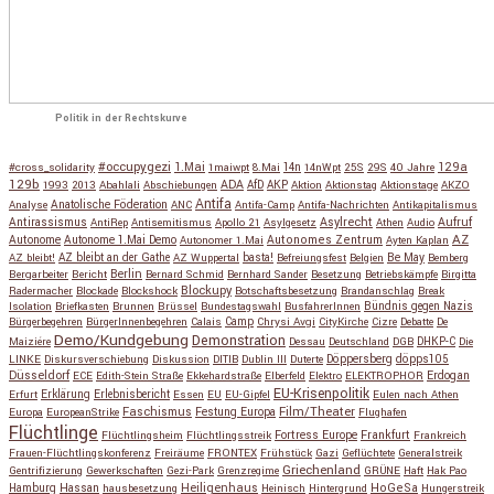
Politik in der Rechtskurve
#occupygezi
1.Mai
129a
#cross_solidarity
1maiwpt
8.Mai
14n
14nWpt
25S
29S
40 Jahre
129b
ADA
1993
2013
Abahlali
Abschiebungen
AfD
AKP
Aktion
Aktionstag
Aktionstage
AKZO
Antifa
Anatolische Föderation
Analyse
ANC
Antifa-Camp
Antifa-Nachrichten
Antikapitalismus
Antirassismus
Asylrecht
Aufruf
AntiRep
Antisemitismus
Apollo 21
Asylgesetz
Athen
Audio
AZ
Autonome
Autonome 1.Mai Demo
Autonomes Zentrum
Autonomer 1.Mai
Ayten Kaplan
Be May
AZ bleibt!
AZ bleibt an der Gathe
AZ Wuppertal
basta!
Befreiungsfest
Belgien
Bemberg
Berlin
Bergarbeiter
Bericht
Bernard Schmid
Bernhard Sander
Besetzung
Betriebskämpfe
Birgitta
Blockupy
Radermacher
Blockade
Blockshock
Botschaftsbesetzung
Brandanschlag
Break
Isolation
Briefkasten
Brunnen
Brüssel
Bundestagswahl
BusfahrerInnen
Bündnis gegen Nazis
Bürgerbegehren
BürgerInnenbegehren
Calais
Camp
Chrysi Avgi
CityKirche
Cizre
Debatte
De
Demo/Kundgebung
Demonstration
Maiziére
Dessau
Deutschland
DGB
DHKP-C
Die
Döppersberg
döpps105
LINKE
Diskursverschiebung
Diskussion
DITIB
Dublin III
Duterte
Düsseldorf
Erdogan
ECE
Edith-Stein Straße
Ekkehardstraße
Elberfeld
Elektro
ELEKTROPHOR
EU-Krisenpolitik
Erfurt
Erklärung
Erlebnisbericht
Essen
EU
EU-Gipfel
Eulen nach Athen
Faschismus
Festung Europa
Film/Theater
Europa
EuropeanStrike
Flughafen
Flüchtlinge
Fortress Europe
Frankfurt
Flüchtlingsheim
Flüchtlingsstreik
Frankreich
Frauen-Flüchtlingskonferenz
Freiräume
FRONTEX
Frühstück
Gazi
Geflüchtete
Generalstreik
Griechenland
Gentrifizierung
Gewerkschaften
Gezi-Park
Grenzregime
GRÜNE
Haft
Hak Pao
Hassan
Heiligenhaus
HoGeSa
Hamburg
hausbesetzung
Heinisch
Hintergrund
Hungerstreik