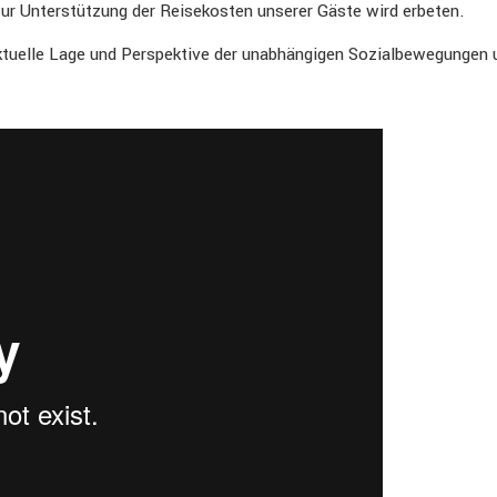
zur Unter­stüt­zung der Reise­kosten unserer Gäste wird erbeten.
ktuelle Lage und Perspek­tive der unabhän­gigen Sozial­be­we­gungen