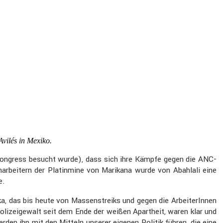
Avilés in Mexiko.
Kongress besucht wurde), dass sich ihre Kämpfe gegen die ANC-
r­bei­tern der Platin­mine von Marikana wurde von Abahlali eine
e.
a, das bis heute von Massen­streiks und gegen die Arbei­te­rInnen
lizei­ge­walt seit dem Ende der weißen Apart­heit, waren klar und
den ihn mit den Mitteln unserer eigenen Politik führen, die eine