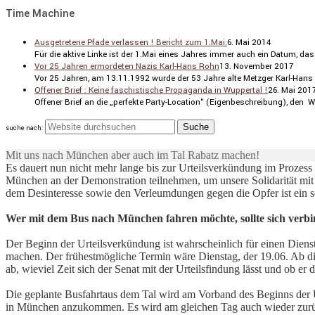
Time Machine
Ausgetretene Pfade verlassen ! Bericht zum 1.Mai.
6. Mai 2014
Für die aktive Linke ist der 1.Mai eines Jahres immer auch ein Datum, das au
Vor 25 Jahren ermordeten Nazis Karl-Hans Rohn
13. November 2017
Vor 25 Jahren, am 13.11.1992 wurde der 53 Jahre alte Metzger Karl-Hans
Offener Brief : Keine faschistische Propaganda in Wuppertal !
26. Mai 201
Offener Brief an die „perfekte Party-Location“ (Eigen­be­schrei­bung), den 
suche nach:
Mit uns nach München aber auch im Tal Rabatz machen!
Es dauert nun nicht mehr lange bis zur Urteilsverkündung im Prozes
München an der Demonstration teilnehmen, um unsere Solidarität mit
dem Desinteresse sowie den Verleumdungen gegen die Opfer ist ein 
Wer mit dem Bus nach München fahren möchte, sollte sich verbin
Der Beginn der Urteilsverkündung ist wahrscheinlich für einen Dien
machen. Der frühestmögliche Termin wäre Dienstag, der 19.06. Ab die
ab, wieviel Zeit sich der Senat mit der Urteilsfindung lässt und ob 
Die geplante Busfahrtaus dem Tal wird am Vorband des Beginns der 
in München anzukommen. Es wird am gleichen Tag auch wieder zurück