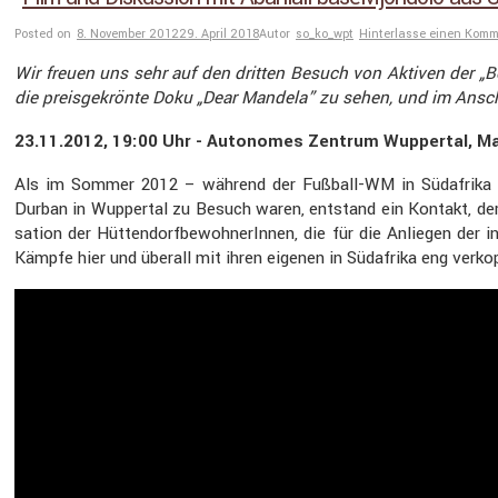
Posted on
8. November 2012
29. April 2018
Autor
so_ko_wpt
Hinterlasse einen Kom
Wir freuen uns sehr auf den dritten Besuch von Aktiven
der „B
die preis­ge­krönte Doku „Dear Mandela” zu sehen, und im Anschl
23.11.2012, 19:00 Uhr - Autonomes Zentrum Wuppertal, Ma
Als im Sommer 2012 – während der Fußball-WM in Südafrika – e
Durban in Wuppertal zu Besuch waren, entstand ein Kontakt, der bi
sa­tion der Hütten­dorf­be­woh­ne­rInnen, die für die Anliegen der
Kämpfe hier und überall mit ihren eigenen in Südafrika eng verkop