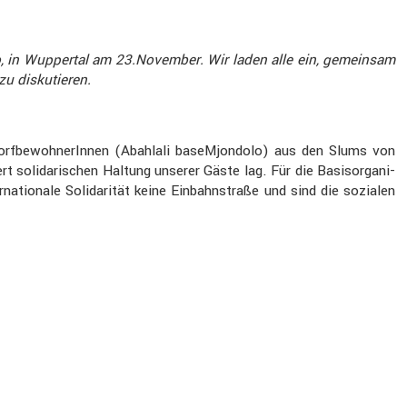
o, in Wuppertal am 23.November. Wir laden alle ein, gemeinsam
u disku­tieren.
­be­woh­ne­rInnen (Abahlali baseM­jon­dolo) aus den Slums von
solida­ri­schen Haltung unserer Gäste lag. Für die Basis­or­ga­ni­
na­tio­nale Solida­rität keine Einbahn­straße und sind die sozialen