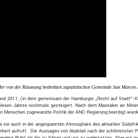
t der von der Räumung bedrohten zapatis­ti­schen Gemeinde San Marcos 
 und 2011, (in dem gemeinsam der Hamburger „Recht auf Stadt”-
iesen Jahres nochmals gestei­gert. Nach dem Massaker an Minen­a
ne den Menschen zugewandte Politik der ANC-Regie­rung beerdigt wurd
ss sie auch in der angespannten Atmosphäre des aktuellen Südafrik
sen­heit aufruft. Die Aussagen von Abahlali nach der schlimmsten Po
ndere Wahl als ihn zu führen und uns zu wider­setzen. Aber wir wer