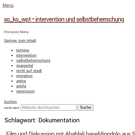
Menü
so_ko_wpt • intervention und selbstbeherrschung
Primäres Menü
Springe zum Inhalt
termine
intervention
selbstbeherrschung
wuppertal
recht auf stadt
migration
antira
antifa
repression
Suchen
suche nach:
Schlagwort: Dokumentation
Film und Diskussion mit Abahlali baseMjondolo aus S