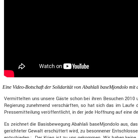
Eine Video-Botschaft der Solida­rität von Abahlali baseM­jon­dolo mi
Vermit­telten uns unsere Gäste schon bei ihren Besuchen 2010
Regie­rung zuneh­mend verschärften, so hat sich das im Laufe d
Presse­mit­tei­lung veröf­fent­licht, in der jede Hoffnung auf ei
Es zeichnet die Basis­be­we­gung Abahlali baseM­jon­dolo aus, da
gerich­teter Gewalt erschüt­tert wird, zu beson­nener Entschlos­
entschieden : „Der Krieg ist zu uns gekommen. Wir haben keine a