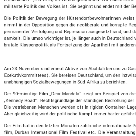
militante Politik des Volkes ist. Sie beginnt und endet mit der B
Die Politik der Bewegung der Hütten­dorf­be­woh­ne­rInnen weis
nimmt in der Opposi­tion gegen die neoli­be­rale und korrupte Regi
perma­nenter Verfol­gung und Repres­sion ausge­setzt sind, und da
sam­keit. Die umso wichtiger ist, je länger auch in Deutsch­land v
brutale Klassen­po­litik als Fortset­zung der Apart­heit mit anderen
Am 23.November sind erneut Aktive von Abahlali bei uns zu Gas
Exeku­tiv­kom­mit­tees). Sie bereisen Deutsch­land, um den inzwi­s
unabhän­gigen Sozial­be­we­gungen in Süd-Afrika zu berichten.
Der 90-minütige Film „Dear Mandela” zeigt am Beispiel von dre
„Kennedy Road“. Rechts­grund­lage der ständigen Bedro­hung der B
Die vetrie­benen Menschen werden oft in rigiden Container-Lager
Aber gleich­zeitig wird der politi­sche Kampf immer härter gefüh
Der Film hat in den letzten Monaten zahlreiche inter­na­tio­nale 
film, Durban Inter­na­tional Film Festival etc. Die Veran­stal­