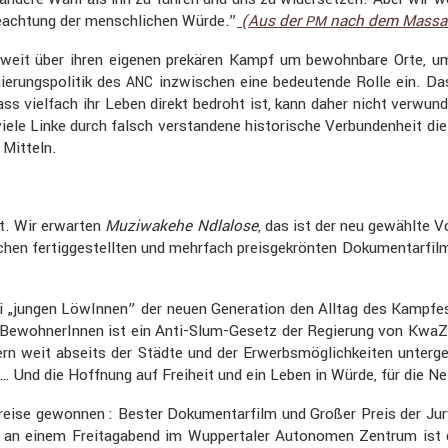
each­tung der mensch­li­chen Würde.”
(Aus der
nach dem Massa
PM
t weit über ihren eigenen prekären Kampf um bewohn­bare Orte, um
e­rungs­po­litik des
inzwi­schen eine bedeu­tende Rolle ein. Das
ANC
ss vielfach ihr Leben direkt bedroht ist, kann daher nicht verwun­d
iele Linke durch falsch verstan­dene histo­ri­sche Verbun­den­heit di
 Mitteln.
t. Wir erwarten
Muziwa­kehe Ndlalose
, das ist der neu gewählte V
chen fertig­ge­stellten und mehrfach preis­ge­krönten Dokumen­tar­fil
i „jungen LöwInnen” der neuen Genera­tion den Alltag des Kampfes
ewoh­ne­rInnen ist ein Anti-Slum-Gesetz der Regie­rung von KwaZulu 
n weit abseits der Städte und der Erwerbs­mög­lich­keiten unter­g
rt… Und die Hoffnung auf Freiheit und ein Leben in Würde, für die 
Preise gewonnen : Bester Dokumen­tar­film und Großer Preis der Jury
tung an einem Freitag­abend im Wupper­taler Autonomen Zentrum ist