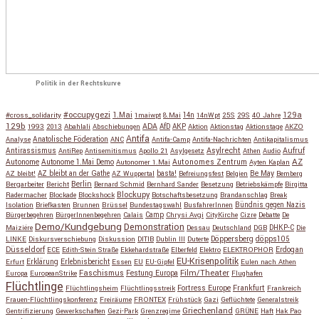
Politik in der Rechtskurve
#occupygezi
1.Mai
129a
#cross_solidarity
1maiwpt
8.Mai
14n
14nWpt
25S
29S
40 Jahre
129b
ADA
1993
2013
Abahlali
Abschiebungen
AfD
AKP
Aktion
Aktionstag
Aktionstage
AKZO
Antifa
Anatolische Föderation
Analyse
ANC
Antifa-Camp
Antifa-Nachrichten
Antikapitalismus
Antirassismus
Asylrecht
Aufruf
AntiRep
Antisemitismus
Apollo 21
Asylgesetz
Athen
Audio
AZ
Autonome
Autonome 1.Mai Demo
Autonomes Zentrum
Autonomer 1.Mai
Ayten Kaplan
Be May
AZ bleibt!
AZ bleibt an der Gathe
AZ Wuppertal
basta!
Befreiungsfest
Belgien
Bemberg
Berlin
Bergarbeiter
Bericht
Bernard Schmid
Bernhard Sander
Besetzung
Betriebskämpfe
Birgitta
Blockupy
Radermacher
Blockade
Blockshock
Botschaftsbesetzung
Brandanschlag
Break
Isolation
Briefkasten
Brunnen
Brüssel
Bundestagswahl
BusfahrerInnen
Bündnis gegen Nazis
Bürgerbegehren
BürgerInnenbegehren
Calais
Camp
Chrysi Avgi
CityKirche
Cizre
Debatte
De
Demo/Kundgebung
Demonstration
Maiziére
Dessau
Deutschland
DGB
DHKP-C
Die
Döppersberg
döpps105
LINKE
Diskursverschiebung
Diskussion
DITIB
Dublin III
Duterte
Düsseldorf
Erdogan
ECE
Edith-Stein Straße
Ekkehardstraße
Elberfeld
Elektro
ELEKTROPHOR
EU-Krisenpolitik
Erfurt
Erklärung
Erlebnisbericht
Essen
EU
EU-Gipfel
Eulen nach Athen
Faschismus
Festung Europa
Film/Theater
Europa
EuropeanStrike
Flughafen
Flüchtlinge
Fortress Europe
Frankfurt
Flüchtlingsheim
Flüchtlingsstreik
Frankreich
Frauen-Flüchtlingskonferenz
Freiräume
FRONTEX
Frühstück
Gazi
Geflüchtete
Generalstreik
Griechenland
Gentrifizierung
Gewerkschaften
Gezi-Park
Grenzregime
GRÜNE
Haft
Hak Pao