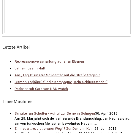
Letzte Artikel
Repressionsverschärfung auf allen Ebenen
Latife muss in Haft
Am „Tag X“ unsere Solidarität auf die Straße tragen !
Osman Taşköprü für die Kampagne „Kein Schlussstrich!“
Podcast mit Caro von NSU-watch
Time Machine
Schulter an Schulter - Aufruf zur Demo in Solingen
30. April 2013
Am 29. Mai jährt sich der verhee­rende Brand­an­schlag, den Neonazis auf
ein von türki­schen Menschen bewohntes Haus in …
Ein neuer „revolutionärer Weg“? Zur Demo in Köln.
25. Juni 2013