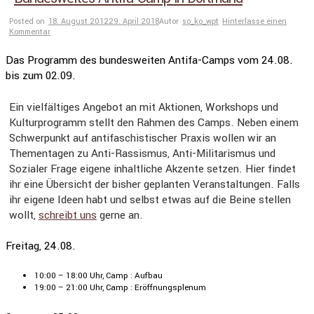
Posted on
18. August 2012
29. April 2018
Autor
so_ko_wpt
Hinterlasse einen
Kommentar
Das Programm des bundesweiten Antifa-Camps vom 24.08.
bis zum 02.09.
Ein vielfäl­tiges Angebot an mit Aktionen, Workshops und
Kultur­pro­gramm stellt den Rahmen des Camps. Neben einem
Schwer­punkt auf antifa­schis­ti­scher Praxis wollen wir an
Themen­tagen zu Anti-Rassismus, Anti-Milita­rismus und
Sozialer Frage eigene inhalt­liche Akzente setzen. Hier findet
ihr eine Übersicht der bisher geplanten Veran­stal­tungen. Falls
ihr eigene Ideen habt und selbst etwas auf die Beine stellen
wollt,
schreibt uns
gerne an.
Freitag, 24.08.
10:00 – 18:00 Uhr, Camp : Aufbau
19:00 – 21:00 Uhr, Camp : Eröff­nungs­plenum