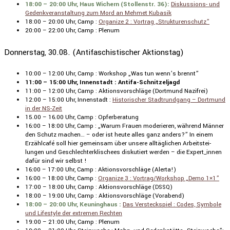
18:00 – 20:00 Uhr, Haus Wichern (Stollenstr. 36):
Diskus­sions- und
Gedenk­ver­an­stal­tung zum Mord an Mehmet Kubasik
18:00 – 20:00 Uhr, Camp :
Organize 2 : Vortrag „Struk­tu­renschutz”
20:00 – 22:00 Uhr, Camp : Plenum
Donnerstag, 30.08. (Antifaschistischer Aktionstag)
10:00 – 12:00 Uhr, Camp : Workshop „Was tun wenn’s brennt”
11:00 – 15:00 Uhr, Innen­stadt : Antifa-Schnit­zel­jagd
11:00 – 12:00 Uhr, Camp : Aktions­vor­schläge (Dortmund Nazifrei)
12:00 – 15:00 Uhr, Innen­stadt :
Histo­ri­scher Stadt­rund­gang – Dortmund
in der NS-Zeit
15.00 – 16.00 Uhr, Camp : Opfer­be­ra­tung
16:00 – 18:00 Uhr, Camp : „Warum Frauen moderieren, während Männer
den Schutz machen… – oder ist heute alles ganz anders?” In einem
Erzähl­café soll hier gemeinsam über unsere alltäg­li­chen Arbeits­tei­
lungen und Geschlech­ter­kli­schees disku­tiert werden – die Expert_innen
dafür sind wir selbst !
16:00 – 17:00 Uhr, Camp : Aktions­vor­schläge (Alerta!)
16:00 – 18:00 Uhr, Camp :
Organize 3 : Vortrag/Workshop „Demo 1×1”
17:00 – 18:00 Uhr, Camp : Aktions­vor­schläge (
)
DSSQ
18:00 – 19:00 Uhr, Camp : Aktions­vor­schläge (Vorabend)
18:00 – 20:00 Uhr, Keuning­haus :
Das Versteck­spiel : Codes, Symbole
und Lifestyle der extremen Rechten
19:00 – 21:00 Uhr, Camp : Plenum