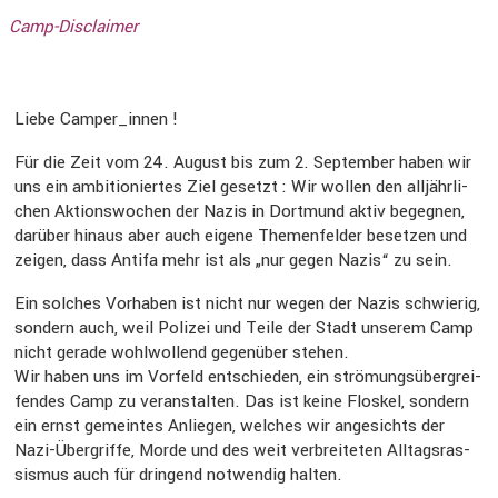
Camp-Disclaimer
Liebe Camper_innen !
Für die Zeit vom 24. August bis zum 2. September haben wir
uns ein ambitio­niertes Ziel gesetzt : Wir wollen den alljähr­li­
chen Aktions­wo­chen der Nazis in Dortmund aktiv begegnen,
darüber hinaus aber auch eigene Themen­felder besetzen und
zeigen, dass Antifa mehr ist als „nur gegen Nazis“ zu sein.
Ein solches Vorhaben ist nicht nur wegen der Nazis schwierig,
sondern auch, weil Polizei und Teile der Stadt unserem Camp
nicht gerade wohlwol­lend gegen­über stehen.
Wir haben uns im Vorfeld entschieden, ein strömungs­über­grei­
fendes Camp zu veran­stalten. Das ist keine Floskel, sondern
ein ernst gemeintes Anliegen, welches wir angesichts der
Nazi-Übergriffe, Morde und des weit verbrei­teten Alltags­ras­
sismus auch für dringend notwendig halten.