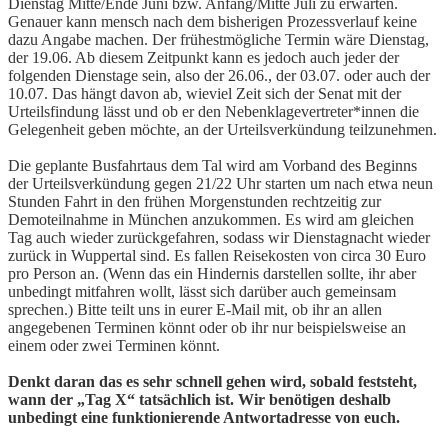
Dienstag Mitte/Ende Juni bzw. Anfang/Mitte Juli zu erwarten.
Genauer kann mensch nach dem bisherigen Prozessverlauf keine
dazu Angabe machen. Der frühestmögliche Termin wäre Dienstag,
der 19.06. Ab diesem Zeitpunkt kann es jedoch auch jeder der
folgenden Dienstage sein, also der 26.06., der 03.07. oder auch der
10.07. Das hängt davon ab, wieviel Zeit sich der Senat mit der
Urteilsfindung lässt und ob er den Nebenklagevertreter*innen die
Gelegenheit geben möchte, an der Urteilsverkündung teilzunehmen.
Die geplante Busfahrtaus dem Tal wird am Vorband des Beginns
der Urteilsverkündung gegen 21/22 Uhr starten um nach etwa neun
Stunden Fahrt in den frühen Morgenstunden rechtzeitig zur
Demoteilnahme in München anzukommen. Es wird am gleichen
Tag auch wieder zurückgefahren, sodass wir Dienstagnacht wieder
zurück in Wuppertal sind. Es fallen Reisekosten von circa 30 Euro
pro Person an. (Wenn das ein Hindernis darstellen sollte, ihr aber
unbedingt mitfahren wollt, lässt sich darüber auch gemeinsam
sprechen.) Bitte teilt uns in eurer E-Mail mit, ob ihr an allen
angegebenen Terminen könnt oder ob ihr nur beispielsweise an
einem oder zwei Terminen könnt.
Denkt daran das es sehr schnell gehen wird, sobald feststeht,
wann der „Tag X“ tatsächlich ist. Wir benötigen deshalb
unbedingt eine funktionierende Antwortadresse von euch.