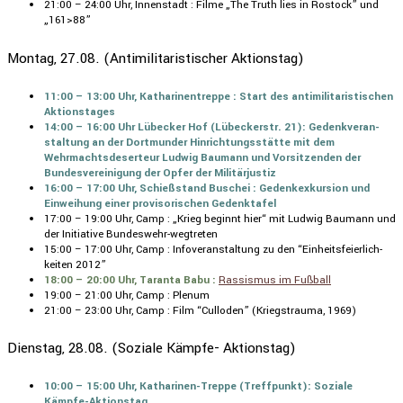
21:00 – 24:00 Uhr, Innen­stadt : Filme „The Truth lies in Rostock” und
„161>88”
Montag, 27.08. (Antimilitaristischer Aktionstag)
11:00 – 13:00 Uhr, Katha­ri­nen­treppe : Start des antimi­li­ta­ris­ti­schen
Aktions­tages
14:00 – 16:00 Uhr Lübecker Hof (Lübeckerstr. 21): Gedenk­ver­an­
stal­tung an der Dortmunder Hinrich­tungs­stätte mit dem
Wehrmachts­de­ser­teur Ludwig Baumann und Vorsit­zenden der
Bundes­ver­ei­ni­gung der Opfer der Militär­justiz
16:00 – 17:00 Uhr, Schieß­stand Buschei : Gedenk­ex­kur­sion und
Einwei­hung einer provi­so­ri­schen Gedenk­tafel
17:00 – 19:00 Uhr, Camp : „Krieg beginnt hier“ mit Ludwig Baumann und
der Initia­tive Bundes­wehr-wegtreten
15:00 – 17:00 Uhr, Camp : Infover­an­stal­tung zu den “Einheits­fei­er­lich­
keiten 2012”
18:00 – 20:00 Uhr, Taranta Babu :
Rassismus im Fußball
19:00 – 21:00 Uhr, Camp : Plenum
21:00 – 23:00 Uhr, Camp : Film “Culloden” (Kriegs­trauma, 1969)
Dienstag, 28.08. (Soziale Kämpfe- Aktionstag)
10:00 – 15:00 Uhr, Katha­rinen-Treppe (Treff­punkt): Soziale
Kämpfe-Aktionstag