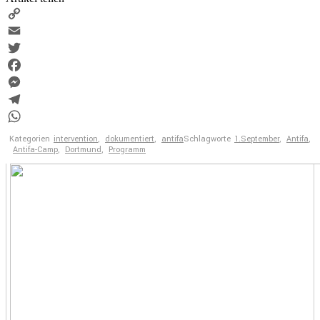
Copy
Link
Email
Twitter
Facebook
Messenger
Telegram
WhatsApp
Kategorien
intervention
,
dokumentiert
,
antifa
Schlagworte
1.September
,
Antifa
,
Antifa-Camp
,
Dortmund
,
Programm