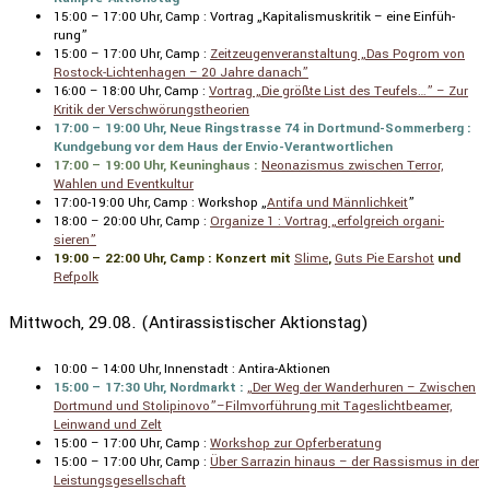
15:00 – 17:00 Uhr, Camp : Vortrag „Kapita­lis­mus­kritik – eine Einfüh­
rung”
15:00 – 17:00 Uhr, Camp :
Zeitzeu­gen­ver­an­stal­tung „Das Pogrom von
Rostock-Lichten­hagen – 20 Jahre danach”
16:00 – 18:00 Uhr, Camp :
Vortrag „Die größte List des Teufels…” – Zur
Kritik der Verschwö­rungs­theo­rien
17:00 – 19:00 Uhr, Neue Ringstrasse 74 in Dortmund-Sommer­berg :
Kundge­bung vor dem Haus der Envio-Verant­wort­li­chen
17:00 – 19:00 Uhr, Keuning­haus :
Neona­zismus zwischen Terror,
Wahlen und Event­kultur
17:00-19:00 Uhr, Camp : Workshop „
Antifa und Männlich­keit
”
18:00 – 20:00 Uhr, Camp :
Organize 1 : Vortrag „erfolg­reich organi­
sieren”
19:00 – 22:00 Uhr, Camp : Konzert mit
Slime
,
Guts Pie Earshot
und
Refpolk
Mittwoch, 29.08. (Antirassistischer Aktionstag)
10:00 – 14:00 Uhr, Innen­stadt : Antira-Aktionen
15:00 – 17:30 Uhr, Nordmarkt :
„Der Weg der Wander­huren – Zwischen
Dortmund und Stolipinovo”–Filmvorführung mit Tages­licht­beamer,
Leinwand und Zelt
15:00 – 17:00 Uhr, Camp :
Workshop zur Opfer­be­ra­tung
15:00 – 17:00 Uhr, Camp :
Über Sarrazin hinaus – der Rassismus in der
Leistungs­ge­sell­schaft