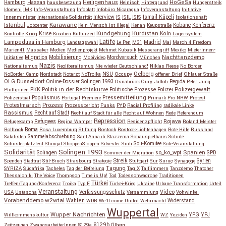
Hassan
Heiligenhaus
HoGeSa
Hamburg
hausbesetzung
Heinisch
Hintergrund
Hungerstreik
Idomeni
IMK
Info-Veranstaltung
Infoblatt
Infobüro Nicaragua
Infoveranstaltung
Initiative
Interview
Ismail Küpeli
Innenminister
internationale Solidarität
IS
ISIL
ISIS
Isolationshaft
Karawane
Istanbul
Kobane
Jobcenter
Kein Mensch ist illegal
Kenan
Keupstraße
Konferenz
Kundgebung
Kurdistan
Krise
Köln
Kontrolle
Krieg
Kroatien
Kulturzeit
Lagersystem
Latife
Lampedusa in Hamburg
Madrid
Landtagswahl
Le Pen
M31
Mai
March 4 Freedom
Marien41
Massaker
Medien
Medienprojekt
Mehmet Kubasik
Messerangriff
Mexiko
MieterInnen-
Migration
Mobilisierung
Mordversuch
Nachttanzdemo
Initiative
Mobivideo
München
Nazis
Nationalismus
Neoliberalismus
Nie wieder Deutschland!
Niklas Reese
No Border
NSU
Oelberg
NoBorder Camp
Nordstadt
Notarzt
NoTroika
Occupy
offener Brief
Ohlauer Straße
OLG Düsseldorf
Pegida
Online-Dossier Solingen 1993
Osnabrück
Oury Jalloh
Peter Jung
Polizeigewalt
PKK
Politik in der Rechtskurve
Politische Prozesse
Polizei
Phillipinen
Populismus
Pressemitteilung
Polizeistaat
Portugal
Premiere
Primark
Pro NRW
Protest
Protestmarsch
Prozess
Prozessbericht
Punks
PYD
Racial Profiling
radikale Linke
Rassismus
Recht auf Stadt
Recht auf Stadt für alle
Recht auf Wohnen
Rede
Referendum
Repression
Refugees
Rojava
Refugeecamp
Regina Wamper
Residenzpflicht
Roland Meister
Roma
Rollback
Rosa Luxemburg Stiftung
Rostock
Rostock-Lichtenhagen
Rote Hilfe
Russland
Salafisten
Sammelabschiebung
Sant'Anna di Stazzema
Schauspielhaus
Schule
Schusterplatzfest
Shingal
ShoppenStoppen
Silvester
Sinti
Soli-Komitee
Soli-Veranstaltung
Solidarität
Solingen 1993
so_ko_wpt
Solingen
Spanien
SPD
Sommer der Migration
Streik
Spenden
Stadtrat
Stil-Bruch
Strasbourg
Strategie
Stuttgart
Sur
Suruç
Synagoge
Syrien
Tagung
SYRIZA
Südafrika
Tacheles
Tag der Befreiung
Tag X
Talflimmern
Tanzdemo
Thatcher
Thessaloniki
The Voice
Thompson
Time is Up!
Tod
Todesschwadrone
Traditionen
Türkei
Treffen/Tagung/Konferenz
Troika
Typ F
Türkei-Krieg
Ukraine
Urbane Transformation
Urteil
Veranstaltung
Verfassungsschutz
Video
USA
Ustascha
Versammlung
Vohwinkel
w2wtal
Vorabenddemo
Wahlen
Widerstand
WDR
We'll come United
Wehrmacht
Wuppertal
Wupper Nachrichten
YPG
Willkommenskultur
WZ
Yeziden
YPJ
§129b
Zeitzeugen
ZwangsarbeiterInnen
§129a
Ölberg