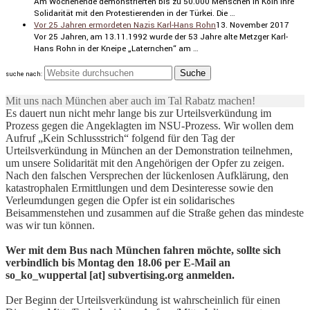
Am Wochen­ende demons­trierten bis zu 50.000 Menschen in Köln ihre
Solida­rität mit den Protes­tie­renden in der Türkei. Die …
Vor 25 Jahren ermordeten Nazis Karl-Hans Rohn
13. November 2017
Vor 25 Jahren, am 13.11.1992 wurde der 53 Jahre alte Metzger Karl-
Hans Rohn in der Kneipe „Laternchen“ am …
suche nach:
Mit uns nach München aber auch im Tal Rabatz machen!
Es dauert nun nicht mehr lange bis zur Urteilsverkündung im
Prozess gegen die Angeklagten im NSU-Prozess. Wir wollen dem
Aufruf „Kein Schlussstrich“ folgend für den Tag der
Urteilsverkündung in München an der Demonstration teilnehmen,
um unsere Solidarität mit den Angehörigen der Opfer zu zeigen.
Nach den falschen Versprechen der lückenlosen Aufklärung, den
katastrophalen Ermittlungen und dem Desinteresse sowie den
Verleumdungen gegen die Opfer ist ein solidarisches
Beisammenstehen und zusammen auf die Straße gehen das mindeste
was wir tun können.
Wer mit dem Bus nach München fahren möchte, sollte sich
verbindlich bis Montag den 18.06 per E-Mail an
so_ko_wuppertal [at] subvertising.org anmelden.
Der Beginn der Urteilsverkündung ist wahrscheinlich für einen