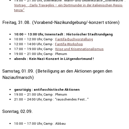
19:00 – 21:00 Uhr, Stein­wache : Mahn- und Gedenk­stätte „Stein­wache”:
Vortrag : „Carlo Travag­lini – ein Dortmunder in der italie­ni­schen Resis­
tenza”
Freitag, 31.08. (Vorabend-Nazikundgebung/-konzert stören)
10:00 – 13:00 Uhr, Innen­stadt : Histo­ri­scher Stadt­rund­gang
10:00 – 12:00 Uhr, Camp :
Fantifa-Buchvor­stel­lung
12:00 – 14:00 Uhr, Camp :
Fantifa-Workshop
17:00 – 19:00 Uhr, Camp :
Krise und Krisen­na­tio­na­lismus
19:00 – 21:00 Uhr, Camp : Plenum
abends : Kein Nazi-Konzert in Lütgen­dort­mund !
Samstag, 01.09. (Beteiligung an den Aktionen gegen den
Naziaufmarsch)
ganztägig : antifa­schis­ti­sche Aktionen
19:00 – 21:00 Uhr, Camp : Plenum
21:00 – 24:00 Uhr, Camp : “rauschendes Fest…”
Sonntag, 02.09.
10:00 – 17:00 Uhr, Camp : Abbau