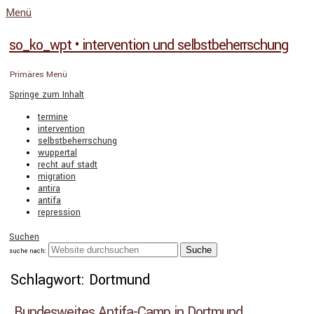
Menü
so_ko_wpt • intervention und selbstbeherrschung
Primäres Menü
Springe zum Inhalt
termine
intervention
selbstbeherrschung
wuppertal
recht auf stadt
migration
antira
antifa
repression
Suchen
suche nach:
Schlagwort: Dortmund
Bundesweites Antifa-Camp in Dortmund