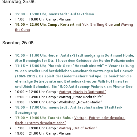
Samstag, 25.08.
12:00 – 15:00 Uhr, Innen­stadt : Auftakt­demo
17:00 – 19:00 Uhr, Camp : Plenum
19:00 – 22:00 Uhr, Camp : Konzert mit
Yok
,
Sniff­ling Glue
und
Waving
the Guns
Sonntag, 26.08.
10:00 – 11:00 Uhr, Hörde : Antifa-Stadt­rund­gang in Dortmund Hörde,
Alte Benning­hofer Str. 16, vor dem Gebäude der Hörder Polizei­wache
11:15 – 15:00 Uhr, Phoenix-See : “Hoesch sind wir” – Veran­stal­tung
zu den Streiks und betrieb­li­chen Ausein­an­der­set­zungen bei Hoesch
(1969-2012). Es spielt der Lieder­ma­cher Fred Ape. Es berichten die
ehema­lige Betriebs­räte und Betriebs­ak­ti­visten Willi Hoffmeister
und Ulrich Schnabel. Bis 15:00 Antifa­camp-Picknick am Phönix-See.
10:00 – 12:00 Uhr, Camp :
Vortrag „Nazis in Dortmund”
12:00 – 13:00 Uhr, Camp : Vortrag „Erste Rechts­hilfe”
13:00 – 15:00 Uhr, Camp : Workshop „How-to-Radio”
15:00 – 17:00 Uhr, Innen­stadt : Antifa­schis­ti­scher Stadt­teil-
Spazier­gang
17:00 – 19:00 Uhr, Taranta Babu :
Vortrag „Extrem oder demokra­
tisch ? Extrem demokra­tisch!”
17:00 – 19:00 Uhr, Camp :
Vortrag „Out of Action”
19:00 – 21:00 Uhr, Camp : Plenum