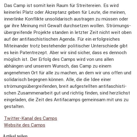
Das Camp ist somit kein Raum für Strei­te­reien. Es wird
keinerlei Platz oder Akzep­tanz geben für Leute, die meinen,
inner­linke Konflikte unsoli­da­risch austragen zu müssen oder
gar ihre Meinung mit Gewalt durch­setzen wollen. Strömungs­
über­grei­fende Projekte standen in letzter Zeit nicht weit oben
auf der antifa­schis­ti­schen Agenda. Für ein erfolg­rei­ches
Mitein­ander trotz bestehender politi­scher Unter­schiede gibt
es kein Patent­re­zept. Aber wir sind sicher, dass es dennoch
möglich ist. Der Erfolg des Camps wird von uns allen
abhängen und unserem Wunsch, das Camp zu einem
angenehmen Ort für alle zu machen, an dem wir uns offen und
solida­risch begegnen können. Alle, die die Idee einer
strömungs­über­grei­fenden, breit aufge­stellten antifa­schis­ti­
schen Zusam­men­ar­beit gut und richtig finden, sind herzlichst
einge­laden, die Zeit des Antifa­camps gemeinsam mit uns zu
gestalten.
Twitter-Kanal des Camps
Website des Camps
Artikel teilen